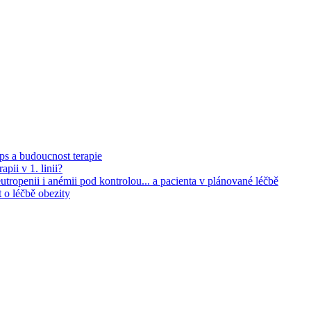
s a budoucnost terapie
pii v 1. linii?
utropenii i anémii pod kontrolou... a pacienta v plánované léčbě
 o léčbě obezity