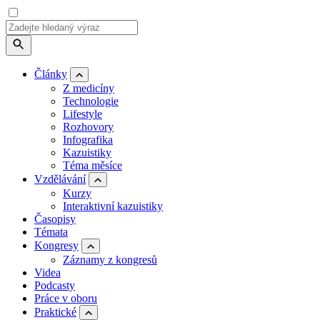
Články
Z medicíny
Technologie
Lifestyle
Rozhovory
Infografika
Kazuistiky
Téma měsíce
Vzdělávání
Kurzy
Interaktivní kazuistiky
Časopisy
Témata
Kongresy
Záznamy z kongresů
Videa
Podcasty
Práce v oboru
Praktické