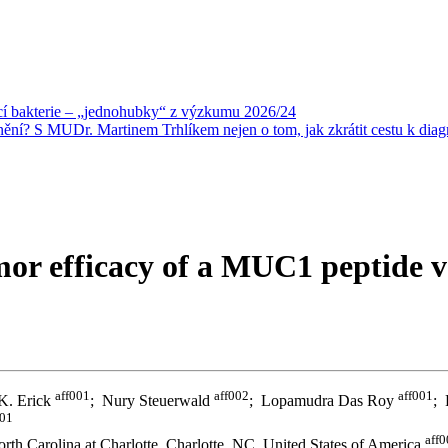
ící bakterie –⁠ „jednohubky“ z výzkumu 2026/24
nění? S MUDr. Martinem Trhlíkem nejen o tom, jak zkrátit cestu k dia
r efficacy of a MUC1 peptide va
aff001
aff002
aff001
K. Erick
; Nury Steuerwald
; Lopamudra Das Roy
; 
001
aff
orth Carolina at Charlotte, Charlotte, NC, United States of America