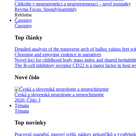
Citikolin v neuroprotekci a neuroregeneraci –⁠ nové poznatky
Revma Focus: Spondyloartritidy
Reklama
Časopisy
Časopisy
Top články
Detailed analysis of the transverse arch of hallux valgus feet 
Choosing and enjoying violence in narratives
Novel loci for childhood body mass index and shared heritabilit
The B-cell inhibitory receptor CD22 is a major factor in host r
Nové číslo
Česká a slovenská neurologie a neurochirurgie
2026:
Číslo 3
Témata
Témata
Top novinky
Pracovní osamění, moroví svišti, nádory gekončíků a vystřeluj