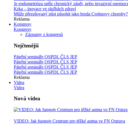
Je endometrióza spíše chronický zánět, nebo invazivní onemoc
Krka –⁠ inovace ve službách zdraví
Může přerušovaný půst působit jako brzda Crohnovy choroby?
Reklama
Kongresy
Kongresy
Záznamy z kongresů
Nejčtenější
Páteřní semináře OSPDL ČLS JEP
Páteřní semináře OSPDL ČLS JEP
Páteřní semináře OSPDL ČLS JEP
Páteřní semináře OSPDL ČLS JEP
Reklama
Videa
Videa
Nová videa
VIDEO: Jak funguje Centrum pro těžké astma ve FN Ostrava