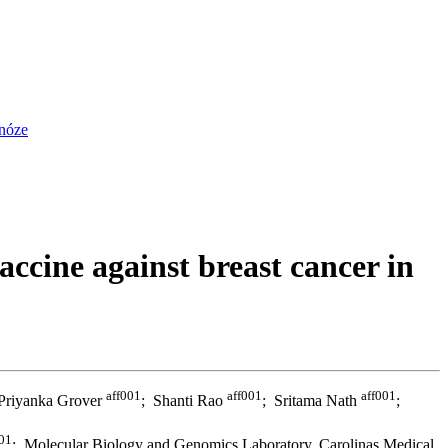
gnóze
ccine against breast cancer in
aff001
aff001
aff001
Priyanka Grover
; Shanti Rao
; Sritama Nath
;
001
; Molecular Biology and Genomics Laboratory, Carolinas Medical