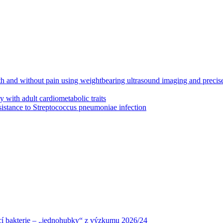
with and without pain using weightbearing ultrasound imaging and precis
y with adult cardiometabolic traits
esistance to Streptococcus pneumoniae infection
ící bakterie –⁠ „jednohubky“ z výzkumu 2026/24