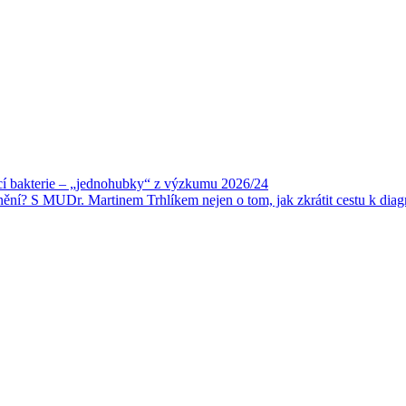
ící bakterie –⁠ „jednohubky“ z výzkumu 2026/24
nění? S MUDr. Martinem Trhlíkem nejen o tom, jak zkrátit cestu k dia