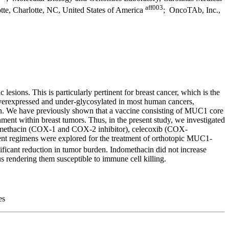
aff003
tte, Charlotte, NC, United States of America
; OncoTAb, Inc.,
esions. This is particularly pertinent for breast cancer, which is the
overexpressed and under-glycosylated in most human cancers,
ein. We have previously shown that a vaccine consisting of MUC1 core
nt within breast tumors. Thus, in the present study, we investigated
ndomethacin (COX-1 and COX-2 inhibitor), celecoxib (COX-
ent regimens were explored for the treatment of orthotopic MUC1-
ficant reduction in tumor burden. Indomethacin did not increase
s rendering them susceptible to immune cell killing.
es