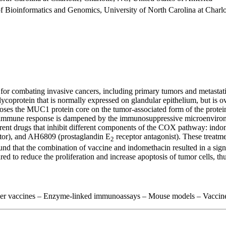
f Bioinformatics and Genomics, University of North Carolina at Charlo
or combating invasive cancers, including primary tumors and metastatic l
coprotein that is normally expressed on glandular epithelium, but is 
xposes the MUC1 protein core on the tumor-associated form of the prot
 immune response is dampened by the immunosuppressive microenvironme
ferent drugs that inhibit different components of the COX pathway: i
itor), and AH6809 (prostaglandin E
receptor antagonist). These treatm
2
 that the combination of vaccine and indomethacin resulted in a signi
d to reduce the proliferation and increase apoptosis of tumor cells, thu
ncer vaccines – Enzyme-linked immunoassays – Mouse models – Vaccin