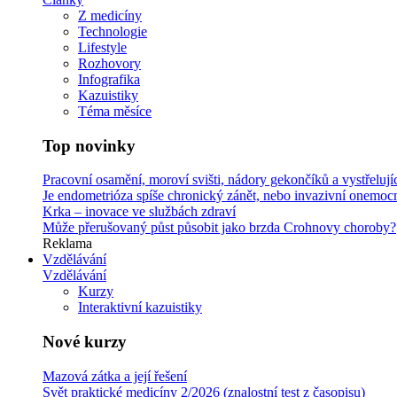
Z medicíny
Technologie
Lifestyle
Rozhovory
Infografika
Kazuistiky
Téma měsíce
Top novinky
Pracovní osamění, moroví svišti, nádory gekončíků a vystřeluj
Je endometrióza spíše chronický zánět, nebo invazivní onemoc
Krka –⁠ inovace ve službách zdraví
Může přerušovaný půst působit jako brzda Crohnovy choroby?
Reklama
Vzdělávání
Vzdělávání
Kurzy
Interaktivní kazuistiky
Nové kurzy
Mazová zátka a její řešení
Svět praktické medicíny 2/2026 (znalostní test z časopisu)