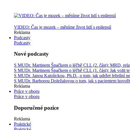
VIDEO: Čas je mozek – měníme život lidí s epilepsií
Reklama
Podcasty
Podcasty
Nové podcasty
S MUDr. Martinem Špačkem o léčbě CLL (2. část): MRD, relap
S MUDr. Martinem Špačkem o léčbě CLL (1. část): Jak volit tera
S MUDr. Janou Katolickou, Ph.D., o tom, jak udržet febrilní ne
S MUDr. Barborou Doležalovou o tom, jak s pacientem hovořit
Reklama
Práce v oboru
Práce v oboru
Doporučené pozice
Reklama
Praktické
Praktické