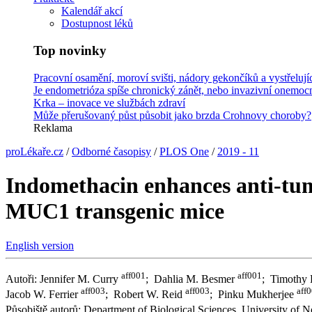
Kalendář akcí
Dostupnost léků
Top novinky
Pracovní osamění, moroví svišti, nádory gekončíků a vystřeluj
Je endometrióza spíše chronický zánět, nebo invazivní onemoc
Krka –⁠ inovace ve službách zdraví
Může přerušovaný půst působit jako brzda Crohnovy choroby?
Reklama
proLékaře.cz
/
Odborné časopisy
/
PLOS One
/
2019 - 11
Indomethacin enhances anti-tumo
MUC1 transgenic mice
English version
aff001
aff001
Autoři: Jennifer M. Curry
; Dahlia M. Besmer
; Timothy 
aff003
aff003
aff
Jacob W. Ferrier
; Robert W. Reid
; Pinku Mukherjee
Působiště autorů: Department of Biological Sciences, University of N