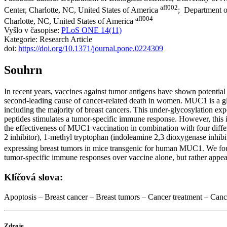
aff002
Center, Charlotte, NC, United States of America
; Department o
aff004
Charlotte, NC, United States of America
Vyšlo v časopise:
PLoS ONE 14(11)
Kategorie: Research Article
doi:
https://doi.org/10.1371/journal.pone.0224309
Souhrn
In recent years, vaccines against tumor antigens have shown potential f
second-leading cause of cancer-related death in women. MUC1 is a gly
including the majority of breast cancers. This under-glycosylation e
peptides stimulates a tumor-specific immune response. However, this
the effectiveness of MUC1 vaccination in combination with four dif
2 inhibitor), 1-methyl tryptophan (indoleamine 2,3 dioxygenase inhib
expressing breast tumors in mice transgenic for human MUC1. We found
tumor-specific immune responses over vaccine alone, but rather appeare
Klíčová slova:
Apoptosis – Breast cancer – Breast tumors – Cancer treatment – Ca
Zdroje