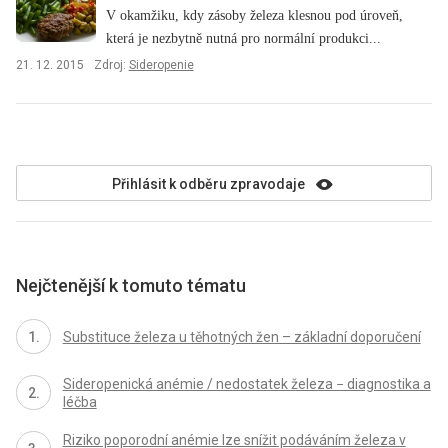
V okamžiku, kdy zásoby železa klesnou pod úroveň,
která je nezbytně nutná pro normální produkci...
21. 12. 2015
Zdroj:
Sideropenie
Přihlásit k odběru zpravodaje
Nejčtenější k tomuto tématu
Substituce železa u těhotných žen – základní doporučení
Sideropenická anémie / nedostatek železa − diagnostika a
léčba
Riziko poporodní anémie lze snížit podáváním železa v