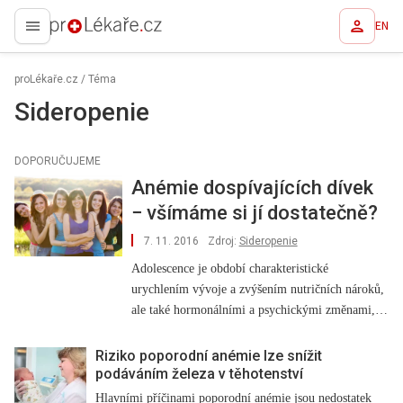
EN
proLékaře.cz
proLékaře.cz
/
Téma
Sideropenie
DOPORUČUJEME
Anémie dospívajících dívek
−⁠ všímáme si jí dostatečně?
7. 11. 2016
Zdroj:
Sideropenie
Adolescence je období charakteristické
urychlením vývoje a zvýšením nutričních nároků,
ale také hormonálními a psychickými změnami,
které do značné míry determinují životní styl
mládeže. Anémie je proto zejména u dívek
Riziko poporodní anémie lze snížit
podáváním železa v těhotenství
poměrně častá a bylo by chybou mávnout nad ní
rukou.
Hlavními příčinami poporodní anémie jsou nedostatek