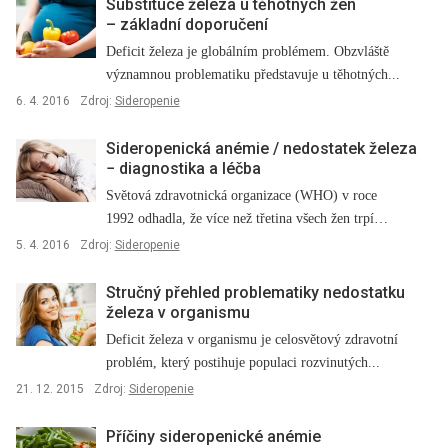
Substituce železa u těhotných žen
–⁠ základní doporučení
Deficit železa je globálním problémem. Obzvláště
významnou problematiku představuje u těhotných...
6. 4. 2016
Zdroj:
Sideropenie
Sideropenická anémie / nedostatek železa
−⁠ diagnostika a léčba
Světová zdravotnická organizace (WHO) v roce
1992 odhadla, že více než třetina všech žen trpí
deficitem...
5. 4. 2016
Zdroj:
Sideropenie
Stručný přehled problematiky nedostatku
železa v organismu
Deficit železa v organismu je celosvětový zdravotní
problém, který postihuje populaci rozvinutých...
21. 12. 2015
Zdroj:
Sideropenie
Příčiny sideropenické anémie