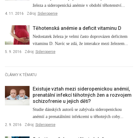
železa a sideropenická anémie v období těhotenství...
4. 11. 2016
Zdroj:
Sideropenie
Těhotenská anémie a deficit vitaminu D
Nedostatek železa je velmi často doprovázen deficitem
vitaminu D. Navíc se zdá, že interakce mezi železem...
5. 9. 2016
Zdroj:
Sideropenie
ČLÁNKY K TÉMATU
Existuje vztah mezi sideropenickou anémií,
prenatální infekcí těhotných žen a rozvojem
schizofrenie u jejich dětí?
Studie dánských autorů se zabývala sideropenickou
anémií a prenatálními infekcemi u těhotných coby...
2. 9. 2016
Zdroj:
Sideropenie