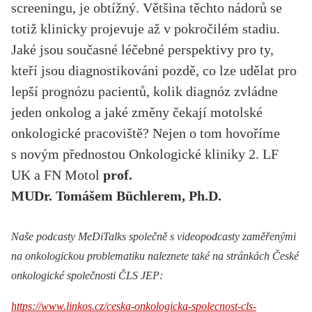
screeningu, je obtížný. Většina těchto nádorů se
totiž klinicky projevuje až v pokročilém stadiu.
Jaké jsou současné léčebné perspektivy pro ty,
kteří jsou diagnostikováni pozdě, co lze udělat pro
lepší prognózu pacientů, kolik diagnóz zvládne
jeden onkolog a jaké změny čekají motolské
onkologické pracoviště? Nejen o tom hovoříme
s novým přednostou Onkologické kliniky 2. LF
UK a FN Motol
prof.
MUDr. Tomášem Büchlerem, Ph.D.
Naše podcasty MeDiTalks společně s videopodcasty zaměřenými
na onkologickou problematiku naleznete také na stránkách České
onkologické společnosti ČLS JEP:
https://www.linkos.cz/ceska-onkologicka-spolecnost-cls-