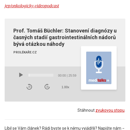
jep/onkologicky-videopodcast
Prof. Tomáš Büchler: Stanovení diagnózy u
časných stadií gastrointestinálních nádorů
bývá otázkou náhody
PROLÉKAŘE.CZ
Audio
Player
00:00
|
25:59
1.00x
15
15
Stáhnout
zvukovou stopu
.
Líbil se Vám článek? Rádi byste se k němu vyjádřili? Napište nám −