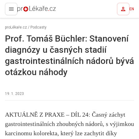
EN
proLékaře.cz
proLékaře.cz
/
Podcasty
Prof. Tomáš Büchler: Stanovení
diagnózy u časných stadií
gastrointestinálních nádorů bývá
otázkou náhody
19. 1. 2023
AKTUÁLNĚ Z PRAXE –⁠ DÍL 24: Časný záchyt
gastrointestinálních zhoubných nádorů, s výjimkou
karcinomu kolorekta, který lze zachytit díky