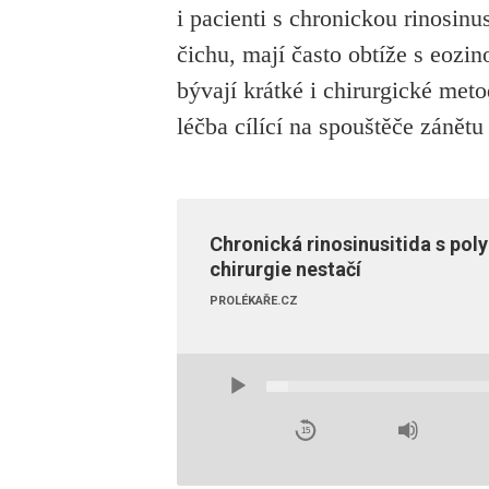
i pacienti s chronickou rinosinu
čichu, mají často obtíže s eozino
bývají krátké i chirurgické me
léčba cílící na spouštěče zánětu 
Chronická rinosinusitida s poly
chirurgie nestačí
PROLÉKAŘE.CZ
Audio
Player
15