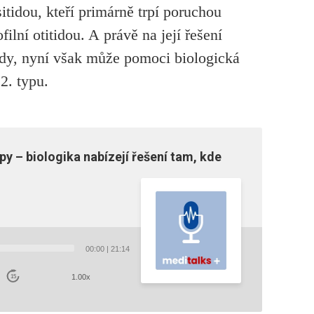
sitidou, kteří primárně trpí poruchou
filní otitidou. A právě na její řešení
tody, nyní však může pomoci biologická
2. typu.
py – biologika nabízejí řešení tam, kde
00:00
|
21:14
1.00x
15