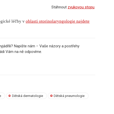
Stáhnout
zvukovou stopu
.
ogické léčby v
oblasti otorinolaryngologie najdete
vyjádřili? Napište nám − Vaše názory a postřehy
 rádi Vám na ně odpovíme.
e
Dětská dermatologie
Dětská pneumologie