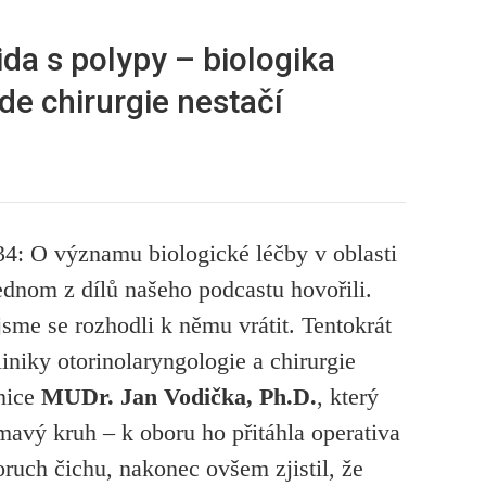
da s polypy –⁠ biologika
kde chirurgie nestačí
O významu biologické léčby v oblasti
jednom z dílů našeho podcastu hovořili.
jsme se rozhodli k němu vrátit. Tentokrát
iniky otorinolaryngologie a chirurgie
nice
MUDr. Jan Vodička, Ph.D.
, který
mavý kruh –⁠ k oboru ho přitáhla operativa
oruch čichu, nakonec ovšem zjistil, že