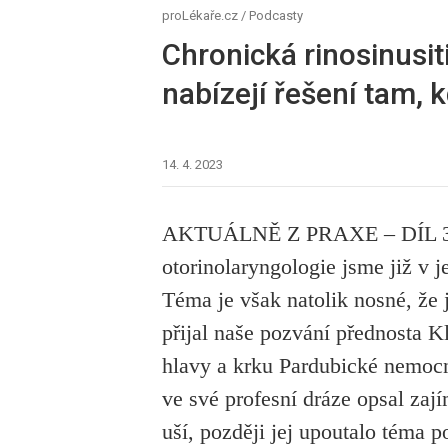
proLékaře.cz
/
Podcasty
Chronická rinosinusiti
nabízejí řešení tam, 
14. 4. 2023
AKTUÁLNĚ Z PRAXE –⁠ DÍL 34: 
otorinolaryngologie jsme již v 
Téma je však natolik nosné, že 
přijal naše pozvání přednosta Kl
hlavy a krku Pardubické nemoc
ve své profesní dráze opsal zají
uší, později jej upoutalo téma p