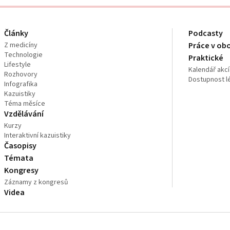
Články
Podcasty
Z medicíny
Práce v ob
Technologie
Praktické
Lifestyle
Kalendář akcí
Rozhovory
Dostupnost l
Infografika
Kazuistiky
Téma měsíce
Vzdělávání
Kurzy
Interaktivní kazuistiky
Časopisy
Témata
Kongresy
Záznamy z kongresů
Videa