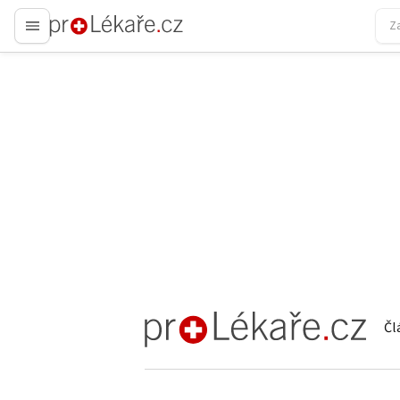
proLékaře.cz
Čl
proLékaře.cz