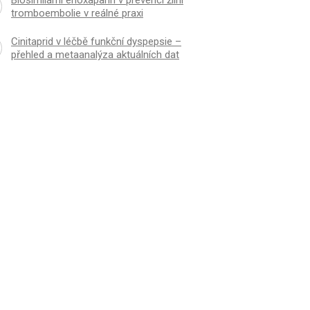
Biosimilární enoxaparin v prevenci žilní
tromboembolie v reálné praxi
Cinitaprid v léčbě funkční dyspepsie –
přehled a metaanalýza aktuálních dat