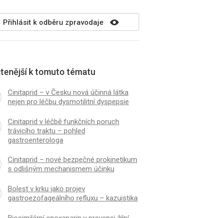
Přihlásit k odběru zpravodaje
čtenější k tomuto tématu
Cinitaprid – v Česku nová účinná látka
nejen pro léčbu dysmotilitní dyspepsie
Cinitaprid v léčbě funkčních poruch
trávicího traktu – pohled
gastroenterologa
Cinitaprid – nové bezpečné prokinetikum
s odlišným mechanismem účinku
Bolest v krku jako projev
gastroezofageálního refluxu – kazuistika