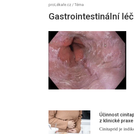
proLékaře.cz
/
Téma
Gastrointestinální lé
Účinnost cinitap
z klinické praxe
Cinitaprid je indi