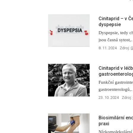
Cinitaprid –⁠ v 
dyspepsie
Dyspepsie, tedy c
jsou časná sytost
8. 11. 2024
Zdroj:
G
Cinitaprid v léč
gastroenterolo
Funkční gastrointe
gastroenterologů
23. 10. 2024
Zdroj:
Biosimilární en
praxi
Nízkomolekulární 