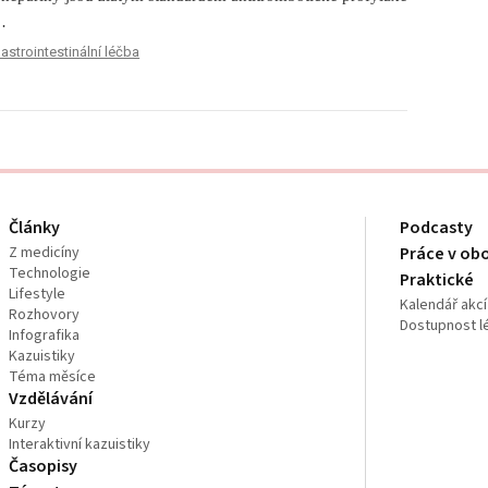
…
astrointestinální léčba
Články
Podcasty
Z medicíny
Práce v ob
Technologie
Praktické
Lifestyle
Kalendář akcí
Rozhovory
Dostupnost l
Infografika
Kazuistiky
Téma měsíce
Vzdělávání
Kurzy
Interaktivní kazuistiky
Časopisy