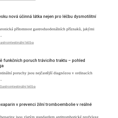
Česku nová účinná látka nejen pro léčbu dysmotilitní
hronická přítomnost gastroduodenálních příznaků, jakými
,…
astrointestinální léčba
bě funkčních poruch trávicího traktu –⁠ pohled
ga
stinální poruchy jsou nejčastější diagnózou v ordinacích
,…
Gastrointestinální léčba
oxaparin v prevenci žilní tromboembolie v reálné
hepariny jsou zlatým standardem antitrombotické profylaxe