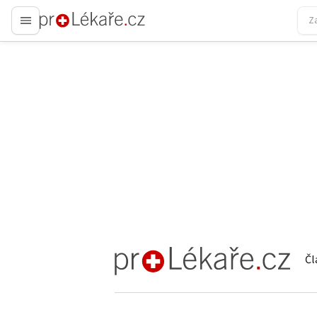
proLékaře.cz
Čl
proLékaře.cz