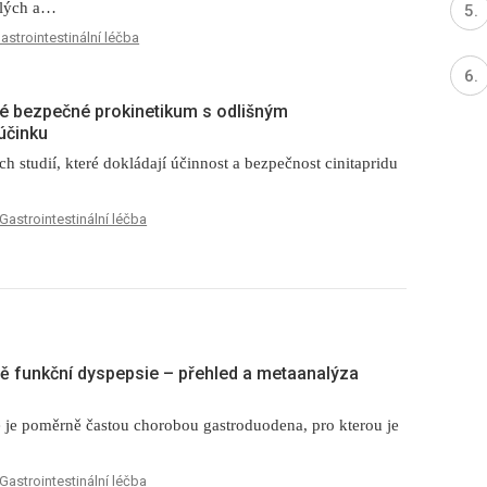
ělých a…
Popsaný případ ukazuje, na které méně časté mimojícnové
astrointestinální léčba
příznaky refluxu je dobré myslet, které faktory mohou
přispívat…
ové bezpečné prokinetikum s odlišným
činku
h studií, které dokládají účinnost a bezpečnost cinitapridu
Gastrointestinální léčba
čbě funkční dyspepsie –⁠ přehled a metaanalýza
 je poměrně častou chorobou gastroduodena, pro kterou je
Gastrointestinální léčba