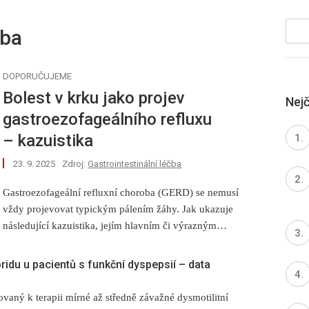
čba
DOPORUČUJEME
Bolest v krku jako projev
Nej
gastroezofageálního refluxu
–⁠ kazuistika
23. 9. 2025
Zdroj:
Gastrointestinální léčba
Gastroezofageální refluxní choroba (GERD) se nemusí
vždy projevovat typickým pálením žáhy. Jak ukazuje
následující kazuistika, jejím hlavním či výrazným
projevem mohou být i zdánlivě nesouvisející obtíže, jako
je chronická bolest v krku. U naší pacientky se po
ridu u pacientů s funkční dyspepsií –⁠ data
vyloučení jiných příčin a gastroskopickém nálezu erozivní
ezofagitidy osvědčila kombinační terapie inhibitory
kovaný k terapii mírné až středně závažné dysmotilitní
protonové pumpy (PPI) a prokinetikem cinitapridem.