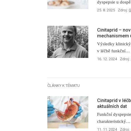
dyspepsie u dosp
25. 8. 2025
Zdroj:
G
Cinitaprid –⁠ n
mechanismem ú
Výsledky klinickýc
v léčbě funkční…
16. 12. 2024
Zdroj:
ČLÁNKY K TÉMATU
Cinitaprid v lé
aktuálních dat
Funkční dyspepsie
charakteristický…
11. 11. 2024
Zdroj: