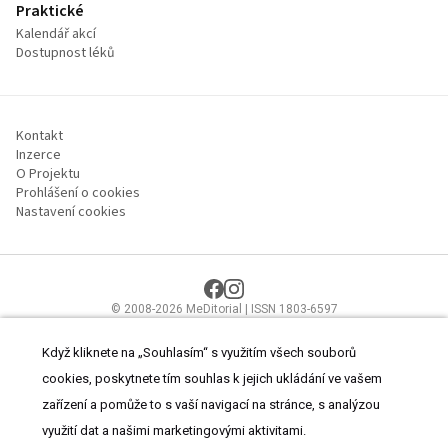
Praktické
Kalendář akcí
Dostupnost léků
Kontakt
Inzerce
O Projektu
Prohlášení o cookies
Nastavení cookies
© 2008-2026 MeDitorial | ISSN 1803-6597
Stránky proLékaře.cz jsou určeny výhradně odborníkům ve
zdravotnictví.
Čtěte prohlášení
a
Zásady zpracování osobních údajů
.
Když kliknete na „Souhlasím“ s využitím všech souborů
cookies, poskytnete tím souhlas k jejich ukládání ve vašem
zařízení a pomůže to s vaší navigací na stránce, s analýzou
využití dat a našimi marketingovými aktivitami.