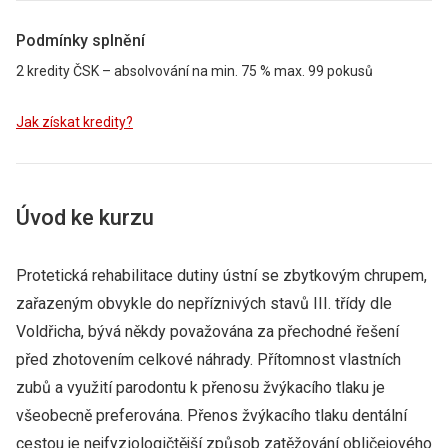
Podmínky splnění
2 kredity
ČSK
– absolvování na min. 75 % max. 99 pokusů
Jak získat kredity?
Úvod ke kurzu
Protetická rehabilitace dutiny ústní se zbytkovým chrupem,
zařazeným obvykle do nepříznivých stavů III. třídy dle
Voldřicha, bývá někdy považována za přechodné řešení
před zhotovením celkové náhrady. Přítomnost vlastních
zubů a využití parodontu k přenosu žvýkacího tlaku je
všeobecně preferována. Přenos žvýkacího tlaku dentální
cestou je nejfyziologičtější způsob zatěžování obličejového