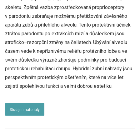
skeletu. Zpětná vazba zprostředkovaná proprioceptory
v parodontu zabraňuje možnému přetěžování závěsného
aparátu zubů a přilehlého alveolu. Tento protektivní účinek
ztrátou parodontu po extrakcích mizí a důsledkem jsou
atroficko–rezorpční změny na čelistech. Ubývání alveolu
časem vede k nepříznivému reliéfu protézního lože a ve
svém důsledku výrazně zhoršuje podmínky pro budoucí
protetickou rehabilitaci chrupu. Hybridní zubní náhrady jsou
perspektivním protetickým ošetřením, které na více let
zajistí spolehlivou funkci a velmi dobrou estetiku.
Studijní materiály