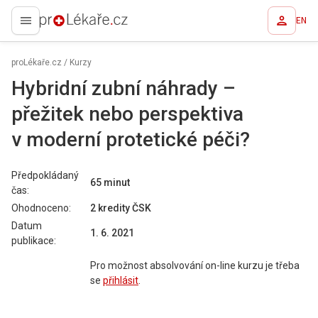
EN
proLékaře.cz
proLékaře.cz
/
Kurzy
Hybridní zubní náhrady –
přežitek nebo perspektiva
v moderní protetické péči?
Předpokládaný
65 minut
čas:
Ohodnoceno:
2 kredity
ČSK
Datum
1. 6. 2021
publikace:
Pro možnost absolvování on-line kurzu je třeba
se
přihlásit
.