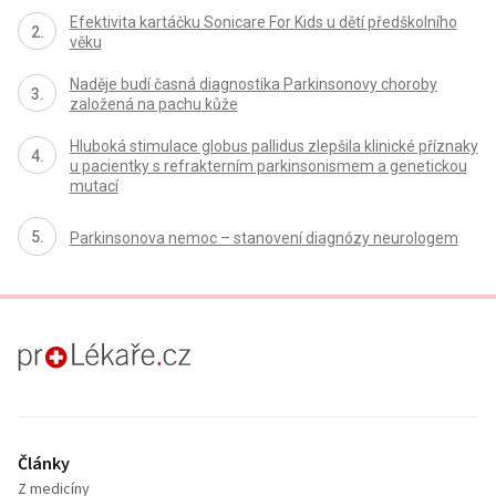
Efektivita kartáčku Sonicare For Kids u dětí předškolního
věku
Naděje budí časná diagnostika Parkinsonovy choroby
založená na pachu kůže
Hluboká stimulace globus pallidus zlepšila klinické příznaky
u pacientky s refrakterním parkinsonismem a genetickou
mutací
Parkinsonova nemoc – stanovení diagnózy neurologem
proLékaře.cz
Články
Z medicíny