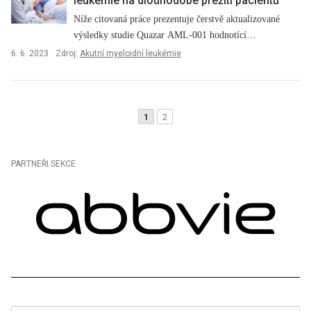
leukémie na dlouhodobé přežití pacientů
Níže citovaná práce prezentuje čerstvě aktualizované
výsledky studie Quazar AML-001 hodnotící…
6. 6. 2023
Zdroj:
Akutní myeloidní leukémie
1
2
PARTNEŘI SEKCE