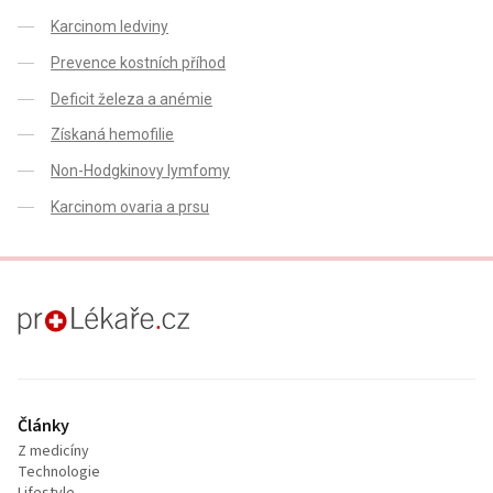
Karcinom ledviny
Prevence kostních příhod
Deficit železa a anémie
Získaná hemofilie
Non-Hodgkinovy lymfomy
Karcinom ovaria a prsu
proLékaře.cz
Články
Z medicíny
Technologie
Lifestyle