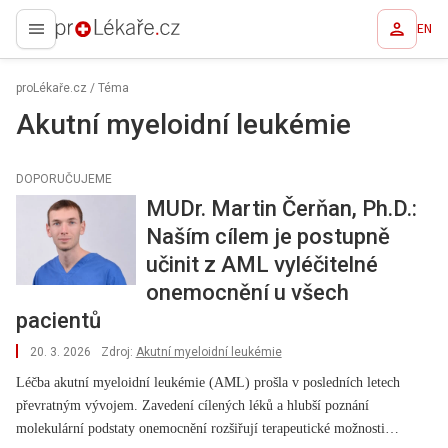
EN
proLékaře.cz
proLékaře.cz
/
Téma
Akutní myeloidní leukémie
DOPORUČUJEME
MUDr. Martin Čerňan, Ph.D.:
Naším cílem je postupně
učinit z AML vyléčitelné
onemocnění u všech
pacientů
20. 3. 2026
Zdroj:
Akutní myeloidní leukémie
Léčba akutní myeloidní leukémie (AML) prošla v posledních letech
převratným vývojem. Zavedení cílených léků a hlubší poznání
molekulární podstaty onemocnění rozšiřují terapeutické možnosti