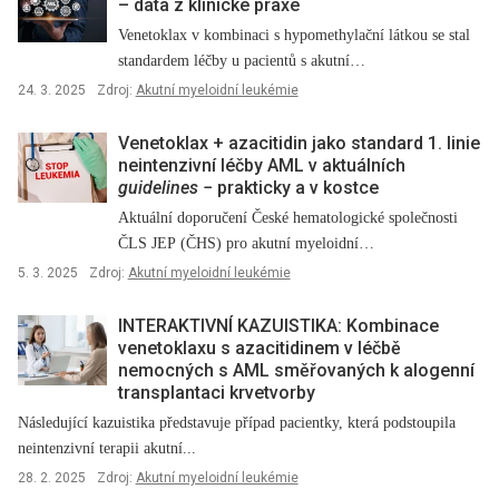
–⁠ data z klinické praxe
Venetoklax v kombinaci s hypomethylační látkou se stal
standardem léčby u pacientů s akutní…
24. 3. 2025
Zdroj:
Akutní myeloidní leukémie
Venetoklax + azacitidin jako standard 1. linie
neintenzivní léčby AML v aktuálních
guidelines
−⁠ prakticky a v kostce
Aktuální doporučení České hematologické společnosti
ČLS JEP (ČHS) pro akutní myeloidní…
5. 3. 2025
Zdroj:
Akutní myeloidní leukémie
INTERAKTIVNÍ KAZUISTIKA: Kombinace
venetoklaxu s azacitidinem v léčbě
nemocných s AML směřovaných k alogenní
transplantaci krvetvorby
Následující kazuistika představuje případ pacientky, která podstoupila
neintenzivní terapii akutní...
28. 2. 2025
Zdroj:
Akutní myeloidní leukémie