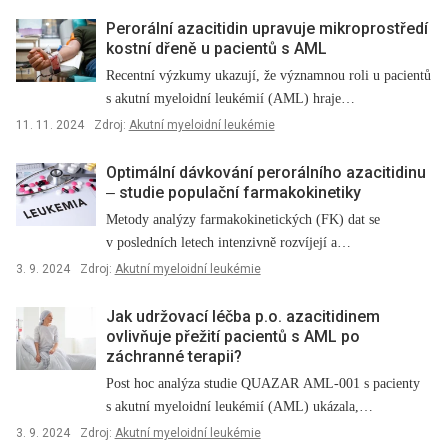
Perorální azacitidin upravuje mikroprostředí
kostní dřeně u pacientů s AML
Recentní výzkumy ukazují, že významnou roli u pacientů
s akutní myeloidní leukémií (AML) hraje…
11. 11. 2024
Zdroj:
Akutní myeloidní leukémie
Optimální dávkování perorálního azacitidinu
‒⁠ studie populační farmakokinetiky
Metody analýzy farmakokinetických (FK) dat se
v posledních letech intenzivně rozvíjejí a…
3. 9. 2024
Zdroj:
Akutní myeloidní leukémie
Jak udržovací léčba p.o. azacitidinem
ovlivňuje přežití pacientů s AML po
záchranné terapii?
Post hoc analýza studie QUAZAR AML-001 s pacienty
s akutní myeloidní leukémií (AML) ukázala,…
3. 9. 2024
Zdroj:
Akutní myeloidní leukémie