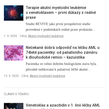
zejména u pacientů nevhodných k intenzivní chemoterapii. Jaké místo má
dnes kombinace venetoklaxu s azacitidinem v klinické praxi, jakou roli
Terapie akutní myeloidní leukémie
hraje molekulární diagnostika a kam se léčba AML posune
s venetoklaxem –⁠ první důkazy z reálné
praxe
v následujících letech? I o tom hovoříme s
MUDr. Martinem Čerňanem, Ph.D.
, z Hemato-onkologické kliniky
Studie REVIVE jako první prospektivní studie
LF UP a FN Olomouc.
provedená v podmínkách reálné praxe prokázala
účinnost…
1. 9. 2025
Zdroj:
Akutní myeloidní leukémie
Nečekaně dobrá odpověď na léčbu AML u
74leté pacientky: od paliativního záměru
k dlouhodobé remisi –⁠ kazuistika
Pacientka ve velmi dobrém biologickém stavu byla
původně indikovaná k paliativní léčbě akutní…
13. 5. 2025
Zdroj:
Akutní myeloidní leukémie
ČLÁNKY K TÉMATU
Venetoklax a azacitidin v 1. linii léčby AML