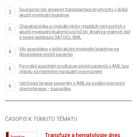
Současná role alogenní transplantace krvetvorby v léčbě
akutní myeloidní leukemie
Charakteristika a výsledky léčby mladších nemocných s
akutní myeloidní leukemií pod 60 let: Analýza reálných dat
z české databáze DATOOL-AML
Vliv azacitidinu v léčbě akutní myeloidní leukémie na
dlouhodobé přežití pacientů
Perorální azacitidin prodlužuje přežití pacientů s AML bez
ohledu na měřitelné reziduální onemocnění
Udržovací terapie pacientky s AML po podání intenzivní
chemoterapie – kazuistika
ČASOPIS K TOMUTO TÉMATU
Transfuze a hematologie dnes