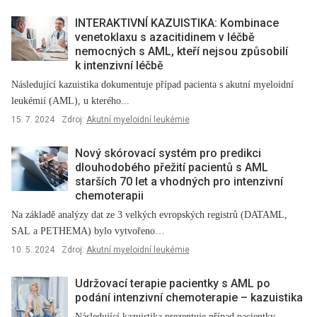
INTERAKTIVNÍ KAZUISTIKA: Kombinace
venetoklaxu s azacitidinem v léčbě
nemocných s AML, kteří nejsou způsobilí
k intenzivní léčbě
Následující kazuistika dokumentuje případ pacienta s akutní myeloidní
leukémií (AML), u kterého...
15. 7. 2024
Zdroj:
Akutní myeloidní leukémie
Nový skórovací systém pro predikci
dlouhodobého přežití pacientů s AML
starších 70 let a vhodných pro intenzivní
chemoterapii
Na základě analýzy dat ze 3 velkých evropských registrů (DATAML,
SAL a PETHEMA) bylo vytvořeno…
10. 5. 2024
Zdroj:
Akutní myeloidní leukémie
Udržovací terapie pacientky s AML po
podání intenzivní chemoterapie –⁠ kazuistika
Následující kazuistika prezentuje případ pacientky