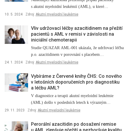
s akutní myeloidní leukémií (AML), u které…
10. 5. 2024
Zdroj:
Akutní myeloidní leukémie
Vliv udržovací léčby azacitidinem na přežití
pacientů s AML v remisi v závislosti na
iniciální chemoterapii
Studie QUAZAR AML-001 ukázala, že udržovací léčba
p.o. azacitidinem v porovnání s placebem…
24. 1. 2024
Zdroj:
Akutní myeloidní leukémie
Vybíráme z Červené knihy ČHS: Co nového
v letošních doporučeních pro diagnostiku
a léčbu AML?
V diagnostice a terapii akutní myeloidní leukémie
(AML) došlo v posledních letech k výrazným…
29. 11. 2023
Zdroj:
Akutní myeloidní leukémie
Perorální azacitidin po dosažení remise
u AML zlepšuje přežití a nezhoršuje kvalitu