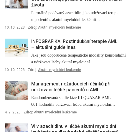
života
Perorálně podávaný azacitidin jako udržovací terapie
u pacientů s akutní myeloidní leukémií…
10. 10. 2023
Zdroj:
Akutní myeloidní leukémie
INFOGRAFIKA: Postindukční terapie AML
–⁠ aktuální guidelines
Jaké jsou doporučené terapeutické modality konsolidační
a udržovací léčby akutní myeloidní…
10. 10. 2023
Zdroj:
Akutní myeloidní leukémie
Management nežádoucích účinků při
udržovací léčbě pacientů s AML
Randomizovaná studie fáze III QUAZAR AML-
001 hodnotila udržovací léčbu akutní myeloidní…
4. 9. 2023
Zdroj:
Akutní myeloidní leukémie
Vliv azacitidinu v léčbě akutní myeloidní