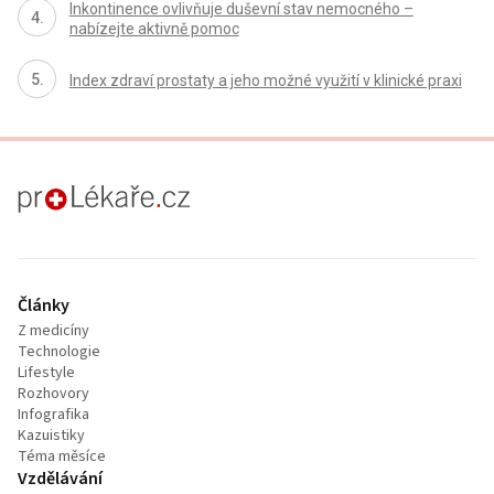
Inkontinence ovlivňuje duševní stav nemocného –
nabízejte aktivně pomoc
Index zdraví prostaty a jeho možné využití v klinické praxi
proLékaře.cz
Články
Z medicíny
Technologie
Lifestyle
Rozhovory
Infografika
Kazuistiky
Téma měsíce
Vzdělávání