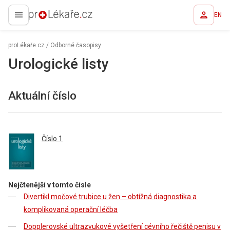
EN
proLékaře.cz
proLékaře.cz
/
Odborné časopisy
Urologické listy
Aktuální číslo
Číslo 1
Nejčtenější v tomto čísle
Divertikl močové trubice u žen – obtížná diagnostika a
komplikovaná operační léčba
Dopplerovské ultrazvukové vyšetření cévního řečiště penisu v