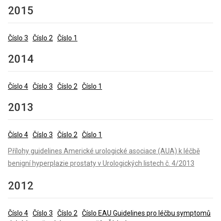
2015
Číslo 3
Číslo 2
Číslo 1
2014
Číslo 4
Číslo 3
Číslo 2
Číslo 1
2013
Číslo 4
Číslo 3
Číslo 2
Číslo 1
Přílohy guidelines Americké urologické asociace (AUA) k léčbě
benigní hyperplazie prostaty v Urologických listech č. 4/2013
2012
Číslo 4
Číslo 3
Číslo 2
Číslo EAU Guidelines pro léčbu symptomů