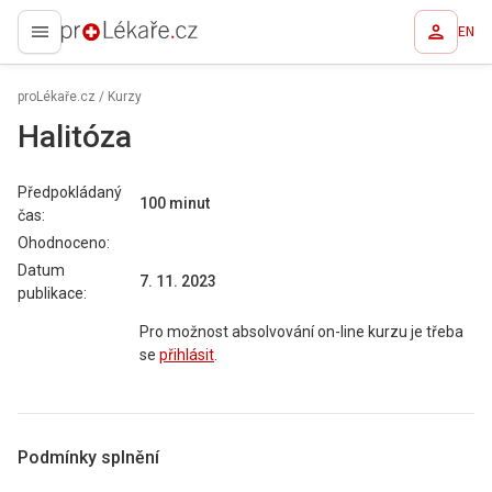
EN
proLékaře.cz
proLékaře.cz
/
Kurzy
Halitóza
Předpokládaný
100 minut
čas:
Ohodnoceno:
Datum
7. 11. 2023
publikace:
Pro možnost absolvování on-line kurzu je třeba
se
přihlásit
.
Podmínky splnění