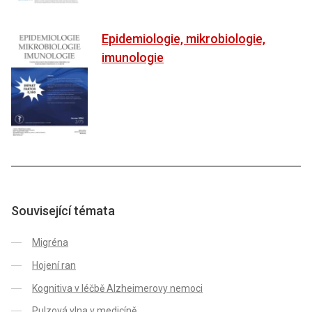
Epidemiologie, mikrobiologie,
imunologie
Související témata
Migréna
Hojení ran
Kognitiva v léčbě Alzheimerovy nemoci
Pulzová vlna v medicíně