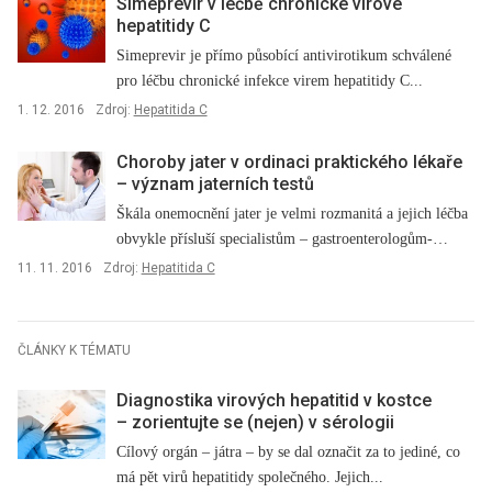
Simeprevir v léčbě chronické virové
2016 byla vydána nová doporučení European Association for the Study
hepatitidy C
of the Liver (EASL), která se léčbě HCV podrobně věnují.
Simeprevir je přímo působící antivirotikum schválené
pro léčbu chronické infekce virem hepatitidy C...
1. 12. 2016
Zdroj:
Hepatitida C
Choroby jater v ordinaci praktického lékaře
–⁠ význam jaterních testů
Škála onemocnění jater je velmi rozmanitá a jejich léčba
obvykle přísluší specialistům –⁠ gastroenterologům-
hepatologům....
11. 11. 2016
Zdroj:
Hepatitida C
ČLÁNKY K TÉMATU
Diagnostika virových hepatitid v kostce
–⁠ zorientujte se (nejen) v sérologii
Cílový orgán –⁠ játra –⁠ by se dal označit za to jediné, co
má pět virů hepatitidy společného. Jejich...