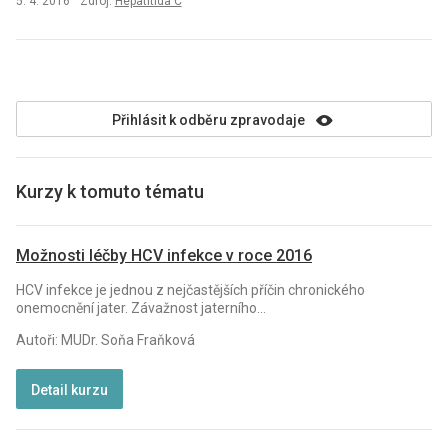
5. 4. 2016
Zdroj:
Hepatitida C
Přihlásit k odběru zpravodaje
Kurzy k tomuto tématu
Možnosti léčby HCV infekce v roce 2016
HCV infekce je jednou z nejčastějších příčin chronického
onemocnění jater. Závažnost jaterního...
Autoři: MUDr. Soňa Fraňková
Detail kurzu