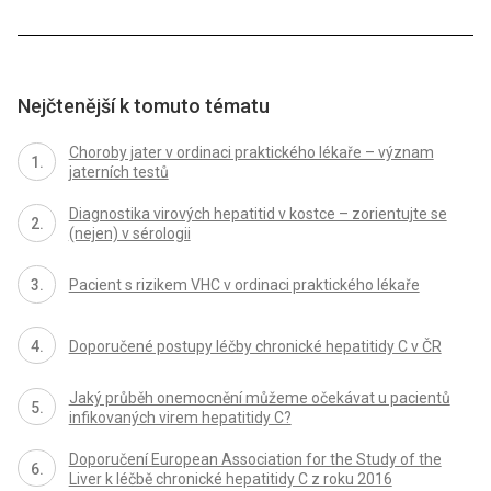
Nejčtenější k tomuto tématu
Choroby jater v ordinaci praktického lékaře – význam
jaterních testů
Diagnostika virových hepatitid v kostce – zorientujte se
(nejen) v sérologii
Pacient s rizikem VHC v ordinaci praktického lékaře
Doporučené postupy léčby chronické hepatitidy C v ČR
Jaký průběh onemocnění můžeme očekávat u pacientů
infikovaných virem hepatitidy C?
Doporučení European Association for the Study of the
Liver k léčbě chronické hepatitidy C z roku 2016