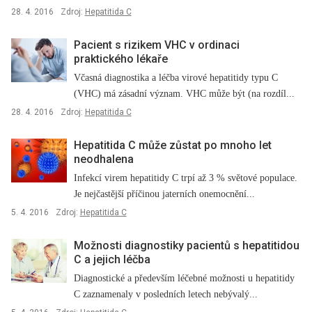
28. 4. 2016
Zdroj:
Hepatitida C
Pacient s rizikem VHC v ordinaci
praktického lékaře
Včasná diagnostika a léčba virové hepatitidy typu C
(VHC) má zásadní význam. VHC může být (na rozdíl...
28. 4. 2016
Zdroj:
Hepatitida C
Hepatitida C může zůstat po mnoho let
neodhalena
Infekcí virem hepatitidy C trpí až 3 % světové populace.
Je nejčastější příčinou jaterních onemocnění...
5. 4. 2016
Zdroj:
Hepatitida C
Možnosti diagnostiky pacientů s hepatitidou
C a jejich léčba
Diagnostické a především léčebné možnosti u hepatitidy
C zaznamenaly v posledních letech nebývalý...