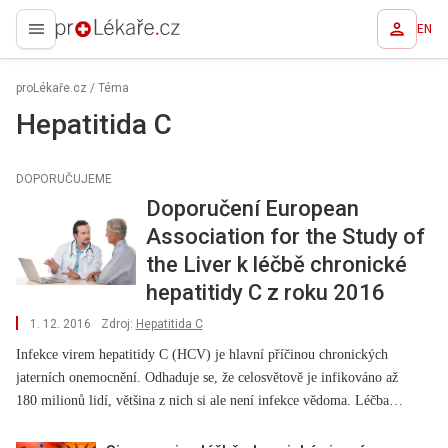
EN
proLékaře.cz
proLékaře.cz
/
Téma
Hepatitida C
DOPORUČUJEME
Doporučení European
Association for the Study of
the Liver k léčbě chronické
hepatitidy C z roku 2016
1. 12. 2016
Zdroj:
Hepatitida C
Infekce virem hepatitidy C (HCV) je hlavní příčinou chronických
jaterních onemocnění. Odhaduje se, že celosvětově je infikováno až
180 milionů lidí, většina z nich si ale není infekce vědoma. Léčba
pacientů s HCV zvláště v posledních letech velmi pokročila, a to díky
lepšímu pochopení patofyziologie nemoci a vývoji nových léků. V září