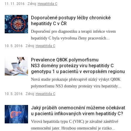
11. 11. 2016
Zdroj:
Hepatitida C
Doporučené postupy léčby chronické
hepatitidy C v ČR
Doporučení pro diagnostiku a terapii infekce virem
hepatitidy C byla vytvořena členy pracovních...
10. 5. 2016
Zdroj:
Hepatitida C
Prevalence Q80K polymorfismu
NS3 domény proteázy viru hepatitidy C
genotypu 1 u pacientů v evropském regionu
Nová studie prokazuje překvapivě nízký výskyt Q80K
polymorfismu NS3 domény proteázy viru hepatitidy...
10. 5. 2016
Zdroj:
Hepatitida C
Jaký průběh onemocnění můžeme očekávat
u pacientů infikovaných virem hepatitidy C?
Virová hepatitida typu C (VHC) je závažné zánětlivé
onemocnění jater. Hrozbou onemocnění je riziko...