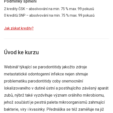
Podmínky splnění
2 kredity
ČSK
– absolvování na min. 75 % max. 99 pokusů
0 kreditů
SNP
– absolvování na min. 75 % max. 99 pokusů
Jak získat kredity?
Úvod ke kurzu
Webinář týkající se parodontitidy jakožto zdroje
metastatické odontogenní infekce nejen shrnuje
problematiku parodontitidy coby onemocnění
lokalizovaného v dutině ústní a postihujícího závěsný aparát
zubů, nýbrž také vyzdvihuje význam orálního mikrobiomu,
jehož součástí je pestrá paleta mikroorganismů zahrnující
bakterie, viry i kvasinky. Přednáška se též zaměřuje na již