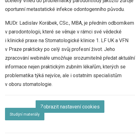
ucelený vhled do problematiky parodontitidy jakožto zdroje
oportunní metastatické infekce odontogenního původu.
MUDr. Ladislav Korábek, CSc., MBA, je předním odborníkem
v parodontologii, které se věnuje v rámci své vědecké
i klinické praxe na Stomatologické klinice 1. LF UK a VFN
v Praze prakticky po celý svůj profesní život. Jeho
zpracování webináře umožňuje srozumitelně předat aktuální
informace nejen praktickým zubním lékařům, kterých se
problematika týká nejvíce, ale i ostatním specialistům
v oboru stomatologie.
Abyste mohli shlédnout toto video, musíte povolit cookies.
Zobrazit nastavení cookies
Studijní materiály