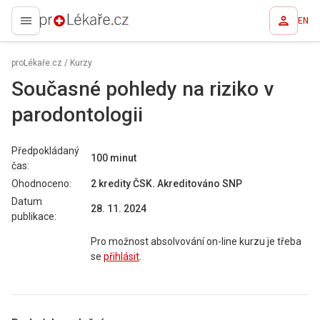
EN
proLékaře.cz
proLékaře.cz
/
Kurzy
Současné pohledy na riziko v
parodontologii
Předpokládaný
100 minut
čas:
Ohodnoceno:
2 kredity
ČSK
. Akreditováno
SNP
Datum
28. 11. 2024
publikace:
Pro možnost absolvování on-line kurzu je třeba
se
přihlásit
.