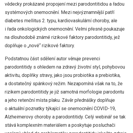
vědecky prokázané propojení mezi parodontitidou a řadou
systémových onemocnění. Mezi nejvýznamnější patří
diabetes mellitus 2. typu, kardiovaskulární choroby, ale
i řada onkologických onemocnění. Velmi přesně poukazuje
na dlouhodobě známé rizikové faktory parodontitidy, jež
doplňuje o „nové“ rizikové faktory.
Podstatnou část sdělení autor věnuje prevenci
parodontitidy s ohledem na zdravý životní styl, pohybovou
aktivitu, doplňky stravy, jako jsou probiotika a prebiotika,
a dostatečný spánkový režim. Nezapomíná však na to, že
rizikem parodontitidy je již samotná morfologie parodontu
a jeho retenční místa plaku. Závěr přednášky doplňuje
o aktuální poznatky týkající se onemocnění COVID-19,
Alzheimerovy choroby a parodontitidy. Celý webinář se tak
stává komplexním materiálem a poskytuje posluchači