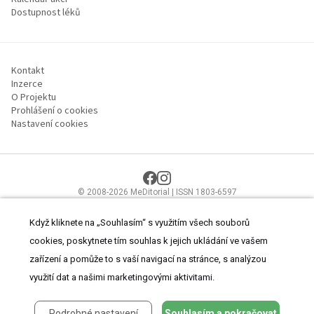
Dostupnost léků
Kontakt
Inzerce
O Projektu
Prohlášení o cookies
Nastavení cookies
© 2008-2026 MeDitorial | ISSN 1803-6597
Stránky proLékaře.cz jsou určeny výhradně odborníkům ve
zdravotnictví.
Čtěte prohlášení
a
Zásady zpracování osobních údajů
.
Když kliknete na „Souhlasím“ s využitím všech souborů
cookies, poskytnete tím souhlas k jejich ukládání ve vašem
zařízení a pomůže to s vaší navigací na stránce, s analýzou
využití dat a našimi marketingovými aktivitami.
Podrobné nastavení
Souhlasím a pokračovat