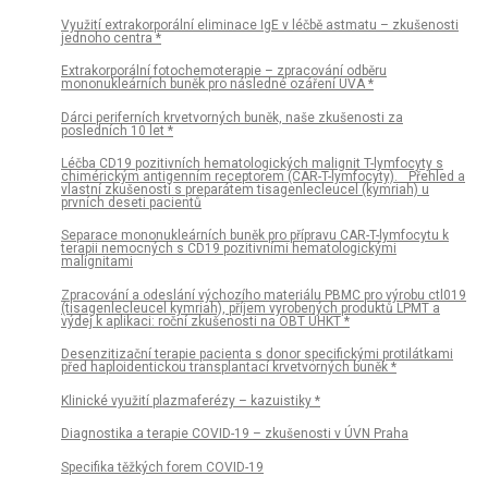
Využití extrakorporální eliminace IgE v léčbě astmatu – zkušenosti
jednoho centra *
Extrakorporální fotochemoterapie – zpracování odběru
mononukleárních buněk pro následné ozáření UVA *
Dárci periferních krvetvorných buněk, naše zkušenosti za
posledních 10 let *
Léčba CD19 pozitivních hematologických malignit T-lymfocyty s
chimérickým antigenním receptorem (CAR-T-lymfocyty). Přehled a
vlastní zkušenosti s preparátem tisagenlecleucel (kymriah) u
prvních deseti pacientů
Separace mononukleárních buněk pro přípravu CAR-T-lymfocytu k
terapii nemocných s CD19 pozitivními hematologickými
malignitami
Zpracování a odeslání výchozího materiálu PBMC pro výrobu ctl019
(tisagenlecleucel kymriah), příjem vyrobených produktů LPMT a
výdej k aplikaci: roční zkušenosti na OBT ÚHKT *
Desenzitizační terapie pacienta s donor specifickými protilátkami
před haploidentickou transplantací krvetvorných buněk *
Klinické využití plazmaferézy – kazuistiky *
Diagnostika a terapie COVID-19 – zkušenosti v ÚVN Praha
Specifika těžkých forem COVID-19