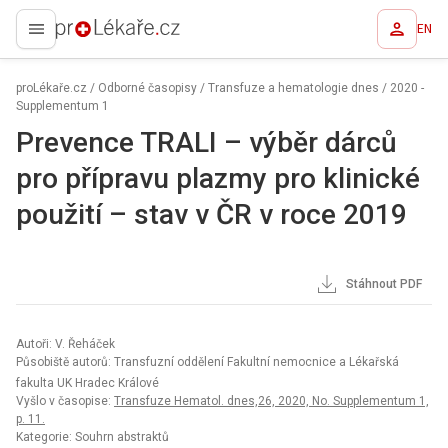
EN
proLékaře.cz
proLékaře.cz
/
Odborné časopisy
/
Transfuze a hematologie dnes
/
2020 -
Supplementum 1
Prevence TRALI – výběr dárců
pro přípravu plazmy pro klinické
použití – stav v ČR v roce 2019
Stáhnout PDF
Autoři: V. Řeháček
Působiště autorů: Transfuzní oddělení Fakultní nemocnice a Lékařská
fakulta UK Hradec Králové
Vyšlo v časopise:
Transfuze Hematol. dnes,26, 2020, No. Supplementum 1,
p. 11.
Kategorie: Souhrn abstraktů