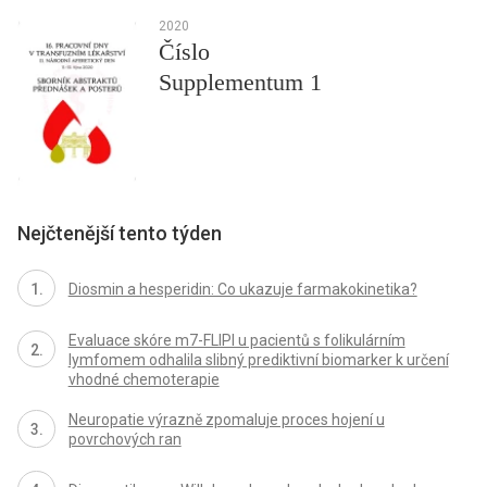
2020
Číslo
Supplementum 1
Nejčtenější tento týden
Diosmin a hesperidin: Co ukazuje farmakokinetika?
Evaluace skóre m7-FLIPI u pacientů s folikulárním
lymfomem odhalila slibný prediktivní biomarker k určení
vhodné chemoterapie
Neuropatie výrazně zpomaluje proces hojení u
povrchových ran