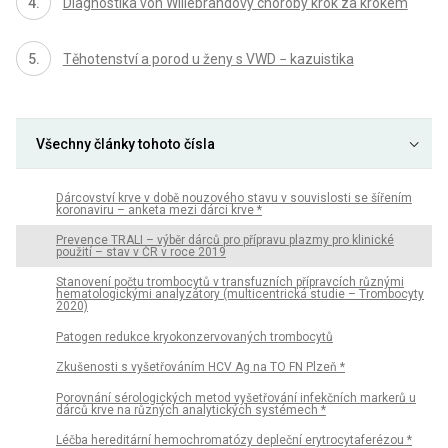
Diagnostika von Willebrandovy choroby krok za krokem
Těhotenství a porod u ženy s VWD − kazuistika
Všechny články tohoto čísla
Dárcovství krve v době nouzového stavu v souvislosti se šířením
koronaviru – anketa mezi dárci krve *
Prevence TRALI – výběr dárců pro přípravu plazmy pro klinické
použití – stav v ČR v roce 2019
Stanovení počtu trombocytů v transfuzních přípravcích různými
hematologickými analyzátory (multicentrická studie – Trombocyty
2020)
Patogen redukce kryokonzervovaných trombocytů
Zkušenosti s vyšetřováním HCV Ag na TO FN Plzeň *
Porovnání sérologických metod vyšetřování infekčních markerů u
dárců krve na různých analytických systémech *
Léčba hereditární hemochromatózy depleční erytrocytaferézou *