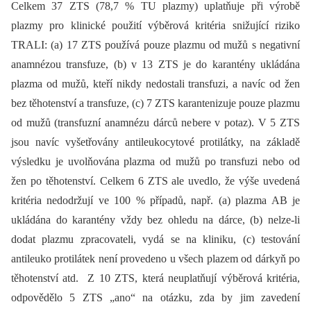
Celkem 37 ZTS (78,7 % TU plazmy) uplatňuje při výrobě
plazmy pro klinické použití výběrová kritéria snižující riziko
TRALI: (a) 17 ZTS používá pouze plazmu od mužů s negativní
anamnézou transfuze, (b) v 13 ZTS je do karantény ukládána
plazma od mužů, kteří nikdy nedostali transfuzi, a navíc od žen
bez těhotenství a transfuze, (c) 7 ZTS karantenizuje pouze plazmu
od mužů (transfuzní anamnézu dárců nebere v potaz). V 5 ZTS
jsou navíc vyšetřovány antileukocytové protilátky, na základě
výsledku je uvolňována plazma od mužů po transfuzi nebo od
žen po těhotenství. Celkem 6 ZTS ale uvedlo, že výše uvedená
kritéria nedodržují ve 100 % případů, např. (a) plazma AB je
ukládána do karantény vždy bez ohledu na dárce, (b) nelze-li
dodat plazmu zpracovateli, vydá se na kliniku, (c) testování
antileuko protilátek není provedeno u všech plazem od dárkyň po
těhotenství atd. Z 10 ZTS, která neuplatňují výběrová kritéria,
odpovědělo 5 ZTS „ano“ na otázku, zda by jim zavedení