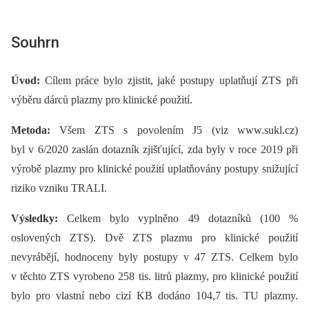
Souhrn
Úvod:
Cílem práce bylo zjistit, jaké postupy uplatňují ZTS při
výběru dárců plazmy pro klinické použití.
Metoda:
Všem ZTS s povolením J5 (viz www.sukl.cz)
byl v 6/2020 zaslán dotazník zjišťující, zda byly v roce 2019 při
výrobě plazmy pro klinické použití uplatňovány postupy snižující
riziko vzniku TRALI.
Výsledky:
Celkem bylo vyplněno 49 dotazníků (100 %
oslovených ZTS). Dvě ZTS plazmu pro klinické použití
nevyrábějí, hodnoceny byly postupy v 47 ZTS. Celkem bylo
v těchto ZTS vyrobeno 258 tis. litrů plazmy, pro klinické použití
bylo pro vlastní nebo cizí KB dodáno 104,7 tis. TU plazmy.