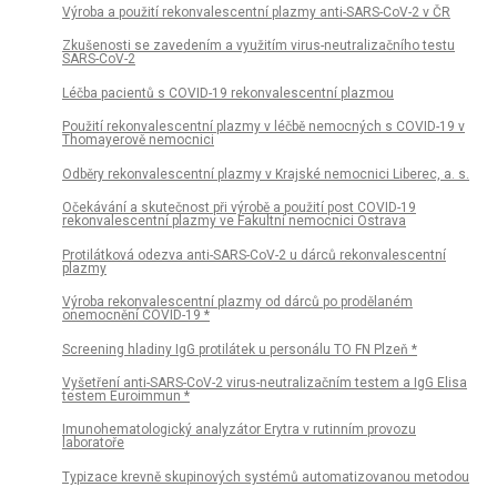
Výroba a použití rekonvalescentní plazmy anti-SARS-CoV-2 v ČR
Zkušenosti se zavedením a využitím virus-neutralizačního testu
SARS-CoV-2
Léčba pacientů s COVID-19 rekonvalescentní plazmou
Použití rekonvalescentní plazmy v léčbě nemocných s COVID-19 v
Thomayerově nemocnici
Odběry rekonvalescentní plazmy v Krajské nemocnici Liberec, a. s.
Očekávání a skutečnost při výrobě a použití post COVID-19
rekonvalescentní plazmy ve Fakultní nemocnici Ostrava
Protilátková odezva anti-SARS-CoV-2 u dárců rekonvalescentní
plazmy
Výroba rekonvalescentní plazmy od dárců po prodělaném
onemocnění COVID-19 *
Screening hladiny IgG protilátek u personálu TO FN Plzeň *
Vyšetření anti-SARS-CoV-2 virus-neutralizačním testem a IgG Elisa
testem Euroimmun *
Imunohematologický analyzátor Erytra v rutinním provozu
laboratoře
Typizace krevně skupinových systémů automatizovanou metodou