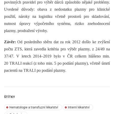
povinných pravidel pro výběr dárců způsobilo nějaké problémy.
Uvedené důvody: obava z nedostatku plazmy pro klinické
použití, nároky na logistiku včetně prostorů pro skladování,
nutnost úpravy výpočetního systému, riziko znehodnocení
plazmy, prodražení výroby.
Závěr:
Od posledního sběru dat za rok 2012 došlo ke zvýšení
počtu ZTS, která zavedla kritéria pro výběr plazmy, z 24/49 na
37/47. V letech 2014–2019 bylo v ČR celkem hlášeno min.
20 TRALI reakcí (z toho min. 5 po podání plazmy), včetně úmrtí
pacientů na TRALI po podání plazmy.
ŠTÍTKY
Hematologie a transfuzní lékařství
Interní lékařství