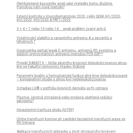
(Ne)dořešené kazuistiky aneb jaké výsledky komu dlužíme.
Pomohou nám nové metody?
Externí kontrola v imunohematologii 2020: cykly SEKK IH1/2020,
IH2/2020, IH3/2020 A PAT1/2020
3 + 4 = 7 nebo 10 nebo 14 … aneb problém zvaný anti-G
Vyšetřování slabého a variantního antigenu A u pacientů a
těhotných *
Diagnostika partial/weak D antigenu, antigenů Rh systému a
dalších erytrocytárních antigenů metodou PCR-SSP *
Projekt RABBIT II – léčba akutního krvácení deleukotizovanou plnou
krví ve Fakultní nemocnici Hradec Králové
Parametry kvality a hemostatické funkce plné krve deleukotizované
– komparativní studie s plnou krví nedeleukotizovanou
Octaplas LG® v portfoliu krevních derivátů ve fn ostrava
Plazma: čerstvá zmražená nebo směsná ošetřená redukcí
patogenů?
Intrauterinní tranfuze plodu (IUTRF)
Úloha transfuzní komise při zajištění bezpečné transfuzní praxe ve
FN Ostrava
Aplikace transfuzních přípravků u život ohrožujícího krvácení