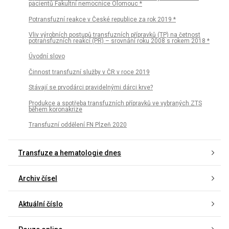
pacientů Fakultní nemocnice Olomouc *
Potransfuzní reakce v České republice za rok 2019 *
Vliv výrobních postupů transfuzních přípravků (TP) na četnost
potransfuzních reakcí (PR) – srovnání roku 2008 s rokem 2018 *
Úvodní slovo
Činnost transfuzní služby v ČR v roce 2019
Stávají se prvodárci pravidelnými dárci krve?
Produkce a spotřeba transfuzních přípravků ve vybraných ZTS
během koronakrize
Transfuzní oddělení FN Plzeň 2020
Transfuze a hematologie dnes
Archiv čísel
Aktuální číslo