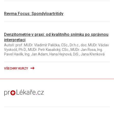
Revma Focus: Spondyloartritidy
Denzitometrie v praxi: od kvalitního snímku po správnou
interpretaci
Autoři: prof. MUDr. Vladimír Palička, CSc., Dr.h.c., doc. MUDr. Václav
Vyskočil, Ph.D., MUDr. Petr Kasalický, CSc., MUDr. Jan Rosa, Ing.
Pavel Havlík, Ing. Jan Adam, Hana Hejnová, DiS., Jana Křenková
VŠECHNY KURZY
proLékaře.cz