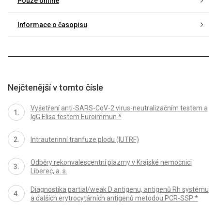
Pouze online
Informace o časopisu
Nejčtenější v tomto čísle
Vyšetření anti-SARS-CoV-2 virus-neutralizačním testem a
IgG Elisa testem Euroimmun *
Intrauterinní tranfuze plodu (IUTRF)
Odběry rekonvalescentní plazmy v Krajské nemocnici
Liberec, a. s.
Diagnostika partial/weak D antigenu, antigenů Rh systému
a dalších erytrocytárních antigenů metodou PCR-SSP *