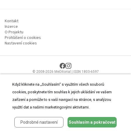
Kontakt
Inzerce
O Projektu
Prohlášení o cookies
Nastavení cookies
© 2008-2026 MeDitorial | ISSN 1803-6597
Stránky proLékaře.cz jsou určeny výhradně odborníkům ve
zdravotnictví.
Čtěte prohlášení
a
Zásady zpracování osobních údajů
.
Když kliknete na „Souhlasím“ s využitím všech souborů
cookies, poskytnete tím souhlas k jejich ukládání ve vašem
zařízení a pomůže to s vaší navigací na stránce, s analýzou
využití dat a našimi marketingovými aktivitami.
Podrobné nastavení
Souhlasím a pokračovat