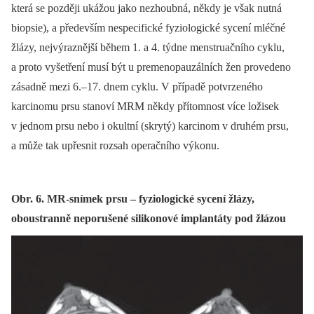
která se později ukážou jako nezhoubná, někdy je však nutná
biopsie), a především nespecifické fyziologické sycení mléčné
žlázy, nejvýraznější během 1. a 4. týdne menstruačního cyklu,
a proto vyšetření musí být u premenopauzálních žen provedeno
zásadně mezi 6.–17. dnem cyklu. V případě potvrzeného
karcinomu prsu stanoví MRM někdy přítomnost více ložisek
v jednom prsu nebo i okultní (skrytý) karcinom v druhém prsu,
a může tak upřesnit rozsah operačního výkonu.
Obr. 6. MR-snímek prsu – fyziologické sycení žlázy,
oboustranně neporušené silikonové implantáty pod žlázou