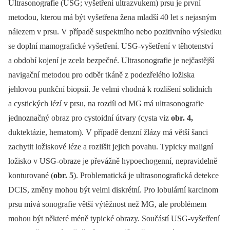
Ultrasonografie (USG; vyšetření ultrazvukem) prsu je první
metodou, kterou má být vyšetřena žena mladší 40 let s nejasným
nálezem v prsu. V případě suspektního nebo pozitivního výsledku
se doplní mamografické vyšetření. USG-vyšetření v těhotenství
a období kojení je zcela bezpečné. Ultrasonografie je nejčastější
navigační metodou pro odběr tkáně z podezřelého ložiska
jehlovou punkční biopsií. Je velmi vhodná k rozlišení solidních
a cystických lézí v prsu, na rozdíl od MG má ultrasonografie
jednoznačný obraz pro cystoidní útvary (cysta viz
obr. 4,
duktektázie, hematom). V případě denzní žlázy má větší šanci
zachytit ložiskové léze a rozlišit jejich povahu. Typicky maligní
ložisko v USG-obraze je převážně hypoechogenní, nepravidelně
konturované (
obr. 5
). Problematická je ultrasonografická detekce
DCIS, změny mohou být velmi diskrétní. Pro lobulární karcinom
prsu mívá sonografie větší výtěžnost než MG, ale problémem
mohou být některé méně typické obrazy. Součástí USG-vyšetření