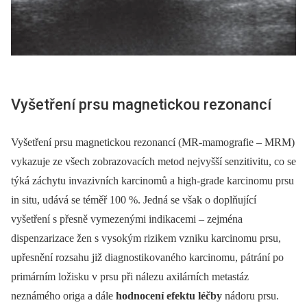
Vyšetření prsu magnetickou rezonancí
Vyšetření prsu magnetickou rezonancí (MR-mamografie –⁠ MRM)
vykazuje ze všech zobrazovacích metod nejvyšší senzitivitu, co se
týká záchytu invazivních karcinomů a high-grade karcinomu prsu
in situ, udává se téměř 100 %. Jedná se však o doplňující
vyšetření s přesně vymezenými indikacemi –⁠ zejména
dispenzarizace žen s vysokým rizikem vzniku karcinomu prsu,
upřesnění rozsahu již diagnostikovaného karcinomu, pátrání po
primárním ložisku v prsu při nálezu axilárních metastáz
neznámého origa a dále
hodnocení efektu léčby
nádoru prsu.