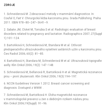
ZDROJE
1. Schneiderová M. Zobrazovací metody v mammární diagnostice. In:
Coufal O, Fait V. Chirurgická léčba karcinomu prsu. Grada Publishing: Praha
2011. ISBN 978–80–247–3641–9.
2. Sabate JM, Clotet M, Torrubia S et al. Radiologic evaluation of breast
disorders related to pregnancy and lactation. Radiographics 2007; 27(Suppl
1):101–124.
3. Bartoňková H, Schneiderová M, Standara M et al. Citlivost
předoperačního ultrazvukového vyšetření axilárních uzlin u karcinomu prsu.
Čes Radiol 2006; 60(2): 81–85.
4. Bartoňková H, Standara M, Schneiderová M et al. Ultrazvuková topografie
axilly. Klin Onkol 2006; 19(2): 147–148.
5. Schneiderová M, Bellanová R, Bartoňková H et al. Magnetická rezonance
prsu –⁠ první zkušenosti. Klin Onkol 2006; 19(3):194–197.
6. NCCN Guidelines Version 1.2012. Breast cancer screening and
diagnosis. Dostupné z WWW:
.
7. Schneiderová M, Bartoňková H. Úloha magnetické rezonance
v mammologické prevenci u žen s dědičným rizikem nádoru prsu.
Klin Onkol 2006;19(Suppl): 91–96.