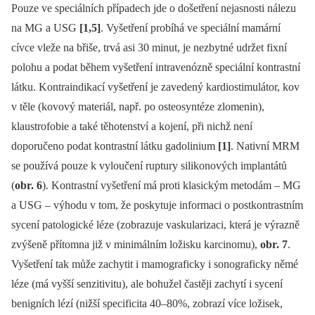
Pouze ve speciálních případech jde o došetření nejasnosti nálezu
na MG a USG
[1,5]
. Vyšetření probíhá ve speciální mamární
cívce vleže na břiše, trvá asi 30 minut, je nezbytné udržet fixní
polohu a podat během vyšetření intravenózně speciální kontrastní
látku. Kontraindikací vyšetření je zavedený kardiostimulátor, kov
v těle (kovový materiál, např. po osteosyntéze zlomenin),
klaustrofobie a také těhotenství a kojení, při nichž není
doporučeno podat kontrastní látku gadolinium
[1]
. Nativní MRM
se používá pouze k vyloučení ruptury silikonových implantátů
(
obr. 6
). Kontrastní vyšetření má proti klasickým metodám –⁠ MG
a USG –⁠ výhodu v tom, že poskytuje informaci o postkontrastním
sycení patologické léze (zobrazuje vaskularizaci, která je výrazně
zvýšeně přítomna již v minimálním ložisku karcinomu),
obr. 7
.
Vyšetření tak může zachytit i mamograficky i sonograficky němé
léze (má vyšší senzitivitu), ale bohužel častěji zachytí i sycení
benigních lézí (nižší specificita 40–80%, zobrazí více ložisek,