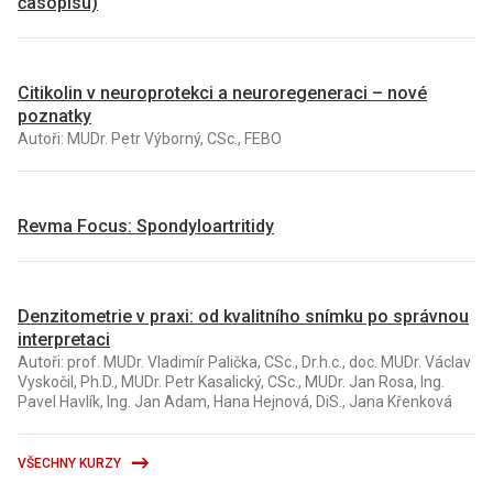
časopisu)
Citikolin v neuroprotekci a neuroregeneraci – nové
poznatky
Autoři: MUDr. Petr Výborný, CSc., FEBO
Revma Focus: Spondyloartritidy
Denzitometrie v praxi: od kvalitního snímku po správnou
interpretaci
Autoři: prof. MUDr. Vladimír Palička, CSc., Dr.h.c., doc. MUDr. Václav
Vyskočil, Ph.D., MUDr. Petr Kasalický, CSc., MUDr. Jan Rosa, Ing.
Pavel Havlík, Ing. Jan Adam, Hana Hejnová, DiS., Jana Křenková
VŠECHNY KURZY