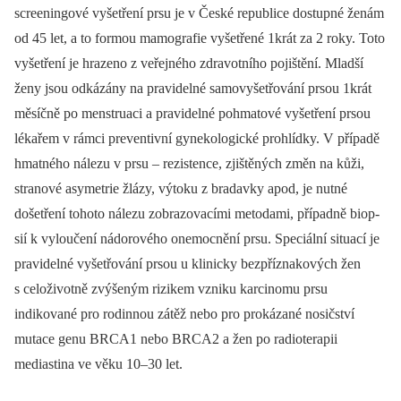
screeningové vyšetření prsu je v České republice dostupné ženám
od 45 let, a to formou mamografie vyšetřené 1krát za 2 roky. Toto
vyšetření je hrazeno z veřejného zdravotního pojištění. Mladší
ženy jsou odkázány na pravidelné samovyšetřování prsou 1krát
měsíčně po menstruaci a pravidelné pohmatové vyšetření prsou
lékařem v rámci preventivní gynekologické prohlídky. V případě
hmatného nálezu v prsu –⁠ rezistence, zjištěných změn na kůži,
stranové asymetrie žlázy, výtoku z bradavky apod, je nutné
došetření tohoto nálezu zobrazovacími metodami, případně biop­
sií k vyloučení nádorového onemocnění prsu. Speciální situací je
pravidelné vyšetřování prsou u klinicky bezpříznakových žen
s celoživotně zvýšeným rizikem vzniku karcinomu prsu
indikované pro rodinnou zátěž nebo pro prokázané nosičství
mutace genu BRCA1 nebo BRCA2 a žen po radioterapii
mediastina ve věku 10–30 let.