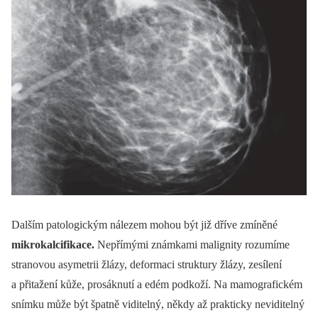
Dalším patologickým nálezem mohou být již dříve zmíněné
mikrokalcifikace.
Nepřímými známkami malignity rozumíme
stranovou asymetrii žlázy, deformaci struktury žlázy, zesílení
a přitažení kůže, prosáknutí a edém podkoží. Na mamografickém
snímku může být špatně viditelný, někdy až prakticky neviditelný