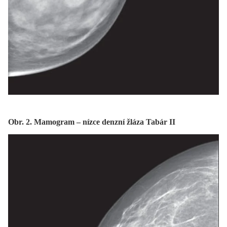
Obr. 2. Mamogram – nízce denzní žláza Tabár II