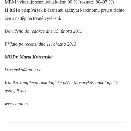
MRM vykazuje senzitivitu kolem 90 % (rozmezí 80–97 %)
[1,8,9]
a přispívá tak k časnému záchytu karcinomu prsu u těchto
žen s nadějí na trvalé vyléčení.
Doručeno do redakce dne 15. února 2013
Přijato po recenzi dne 11. března 2013
MUDr. Marta Krásenská
krasenska@mou.cz
Klinika komplexní onkologické péče, Masarykův onkologický
ústav, Brno
www.mou.cz