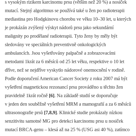
s vysokým rizikem karcinomu prsu (větším než 20 %) a nosiček
mutací. Stejný algoritmus se po­užívá také u žen po radioterapii
mediastina pro Hodgkinovu chorobu ve věku 10–30 let, u kterých
je prokázán zvýšený výskyt nádorů prsu jako sekundární
malignity po prodělané radioterapii. Tyto ženy by měly být
sledovány ve speciálních preventivně onkologických
ambulancích. Jsou vyšetřovány palpačně a zobrazovacími
metodami 1krát za 6 měsíců od 25 let věku, respektive o 10 let
dříve, než se nejdříve vyskytlo nádorové onemocnění v rodině.
Podle doporučení American Cancer Society z roku 2007 má být
vyšetření magnetickou rezonancí prsu prováděno u těchto žen
pravidelně 1krát ročně
[6]
. Na základě studií se doporučuje
v jeden den souběžně vyšetření MRM a mamografií a za 6 měsíců
ultrasonografie prsů
[7,8,9]
. Klinické studie prokázaly nízkou
senzitivitu samotné MG pro detekci karcinomu prsu u nosiček
mutací BRCA-genu –⁠ klesá až na 25 % (USG asi 40 %), zatímco