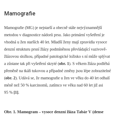
Mamografie
Mamografie (MG) je nejstarší a obecně stále nejvýznamnější
metodou v diagnostice nádorů prsu. Jako primární vyšetření je
vhodná u žen starších 40 let. Mladší ženy mají zpravidla vysoce
denzní strukturu prsní žlázy podmíněnou převládající vazivově-
žlázovou složkou, případné patologické ložisko s ní může splývat
a zůstane tak při vyšetření skryté (
obr. 1
). S věkem žláza podléhá
přeměně na tkáň tukovou a případné změny jsou lépe zobrazitelné
(
obr. 2
). Udává se, že mamografie u žen ve věku do 40 let odhalí
méně než 50 % karcinomů, zatímco ve věku nad 60 let již asi
95 %
[1]
.
Obr. 1. Mamogram – vysoce denzní žláza Tabár V (dense