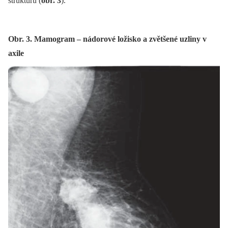
strukturu (
obr. 3
).
Obr. 3. Mamogram – nádorové ložisko a zvětšené uzliny v
axile