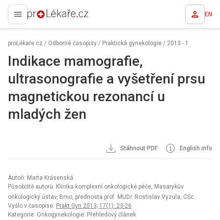
EN
proLékaře.cz
proLékaře.cz
/
Odborné časopisy
/
Praktická gynekologie
/
2013 - 1
Indikace mamografie,
ultrasonografie a vyšetření prsu
magnetickou rezonancí u
mladých žen
Stáhnout PDF
English info
Autoři: Marta Krásenská
Působiště autorů: Klinika komplexní onkologické péče, Masarykův
onkologický ústav, Brno, přednosta prof. MUDr. Rostislav Vyzula, CSc.
Vyšlo v časopise:
Prakt Gyn 2013; 17(1): 23-26
Kategorie: Onkogynekologie: Přehledový článek