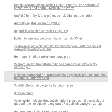
Česká urogynekologie: Mělník 1992 – Praha 2012 aneb Krátké
pozastavení nad cestou „Mělníka“ do Prahy
Grafické formáty: krátký průvodce nakládáním se snímky
Autorský rejstřík, ročník 16 (2012)
Rejstřík klíčových slov, ročník 16 (2012)
Epidemiologie nádorů prsu mladých žen do 35 let
Zjišťování klinických příznaků karcinomu prsu – rutinní součást
gynekologického vyšetření
Hormonální rizika vzniku karcinomu prsu
Význam správného odběru rodinné anamnézy u onkologicky
nemocných
Indikace mamografie, ultrasonografie a vyšetření prsu magnetickou
rezonancí u mladých žen
Souběh těhotenství, kojení a karcinom prsu
Slova úvodem
Vývoj epidemiologie zhoubných nádorů prsu u žen dle nových dat
Národního onkologického registru ČR a dalších datových zdrojů
Antiangiogenní léčba karcinomu ovaria