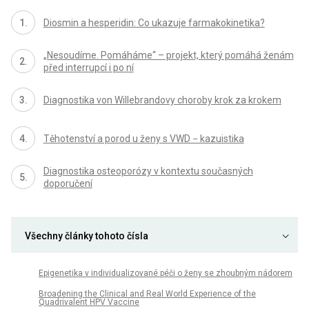
Diosmin a hesperidin: Co ukazuje farmakokinetika?
„Nesoudíme. Pomáháme“ – projekt, který pomáhá ženám
před interrupcí i po ní
Diagnostika von Willebrandovy choroby krok za krokem
Těhotenství a porod u ženy s VWD − kazuistika
Diagnostika osteoporózy v kontextu současných
doporučení
Všechny články tohoto čísla
Epigenetika v individualizované péči o ženy se zhoubným nádorem
Broadening the Clinical and Real World Experience of the
Quadrivalent HPV Vaccine