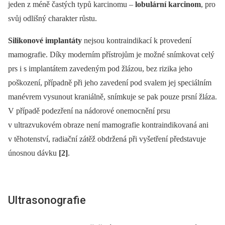
jeden z méně častých typů karcinomu –⁠
lobulární karcinom
, pro
svůj odlišný charakter růstu.
Silikonové implantáty
nejsou kontraindikací k provedení
mamografie. Díky moderním přístrojům je možné snímkovat celý
prs i s implantátem zavedeným pod žlázou, bez rizika jeho
poškození, případně při jeho zavedení pod svalem jej speciálním
manévrem vysunout kraniálně, snímkuje se pak pouze prsní žláza.
V případě podezření na nádorové onemocnění prsu
v ultrazvukovém obraze není mamografie kontraindikovaná ani
v těhotenství, radiační zátěž obdržená při vyšetření představuje
únosnou dávku
[2]
.
Ultrasonografie