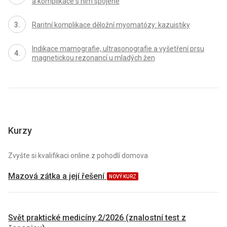
a komplikace s ním spojené
Raritní komplikace děložní myomatózy: kazuistiky
Indikace mamografie, ultrasonografie a vyšetření prsu
magnetickou rezonancí u mladých žen
Kurzy
Zvyšte si kvalifikaci online z pohodlí domova
Mazová zátka a její řešení
NOVÝ KURZ
Svět praktické medicíny 2/2026 (znalostní test z