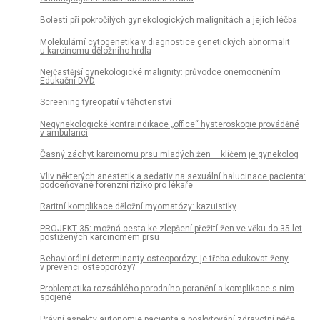
Bolesti při pokročilých gynekologických malignitách a jejich léčba
Molekulární cytogenetika v diagnostice genetických abnormalit
u karcinomu děložního hrdla
Nejčastější gynekologické malignity: průvodce onemocněním
Edukační DVD
Screening tyreopatií v těhotenství
Negynekologické kontraindikace „office“ hysteroskopie prováděné
v ambulanci
Časný záchyt karcinomu prsu mladých žen – klíčem je gynekolog
Vliv některých anestetik a sedativ na sexuální halucinace pacienta:
podceňované forenzní riziko pro lékaře
Raritní komplikace děložní myomatózy: kazuistiky
PROJEKT 35: možná cesta ke zlepšení přežití žen ve věku do 35 let
postižených karcinomem prsu
Behaviorální determinanty osteoporózy: je třeba edukovat ženy
v prevenci osteoporózy?
Problematika rozsáhlého porodního poranění a komplikace s ním
spojené
Právní aspekty autonomie pacienta a poskytování zdravotní péče