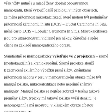
však vždy nutné i u mladé ženy doplnit oboustrannou
mamografii, která vyloučí další patologii v jiných oblastech,
zejména přítomnost mikrokalcifikací, které mohou být podmíněny
přítomností karcinomu in situ (DCIS –⁠ Ductal Carcinoma In Situ,
méně často LCIS –⁠ Lobular Carcinoma In Situ). Mikrokalcifikace
jsou pro ultrasonografii viditelné jen někdy, částečně a spíše
cíleně na základě mamografického obrazu.
Standardně se
mamograficky vyšetřuje ve 2 projekcích
–⁠ šikmé
(mediokaudální) a kraniokaudální. Šikmá projekce slouží
k zachycení axilárního výběžku prsní žlázy. Známkami
přítomnosti nádoru v prsu v mamografickém obraze může být
maligní ložisko, mikrokalcifikace nebo nepřímé známky
malignity. Maligní ložisko se nejlépe zobrazí v terénu tukové
přeměny žlázy, typicky má takové ložisko vyšší denzitu, je
nehomogenní a má neostrou, v klasickém obraze cípatou