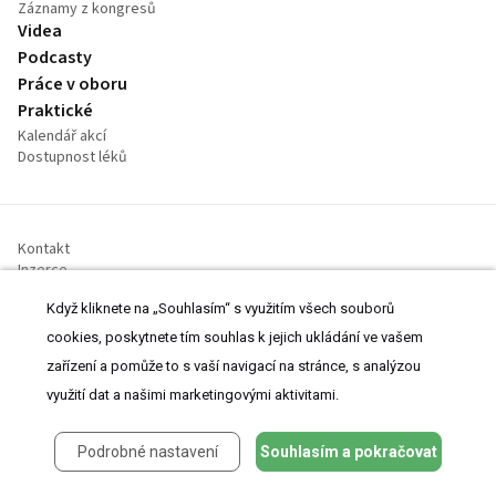
Záznamy z kongresů
Videa
Podcasty
Práce v oboru
Praktické
Kalendář akcí
Dostupnost léků
Kontakt
Inzerce
O Projektu
Když kliknete na „Souhlasím“ s využitím všech souborů
Prohlášení o cookies
Nastavení cookies
cookies, poskytnete tím souhlas k jejich ukládání ve vašem
zařízení a pomůže to s vaší navigací na stránce, s analýzou
využití dat a našimi marketingovými aktivitami.
© 2008-2026 MeDitorial | ISSN 1803-6597
Podrobné nastavení
Souhlasím a pokračovat
Stránky proLékaře.cz jsou určeny výhradně odborníkům ve
zdravotnictví.
Čtěte prohlášení
a
Zásady zpracování osobních údajů
.