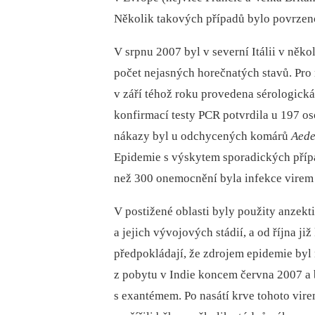
Několik takových případů bylo povrzeno
V srpnu 2007 byl v severní Itálii v něk
počet nejasných horečnatých stavů. Pr
v září téhož roku provedena sérologická
konfirmací testy PCR potvrdila u 197 o
nákazy byl u odchycených komárů
Aede
Epidemie s výskytem sporadických přípa
než 300 onemocnění byla infekce virem
V postižené oblasti byly použity anzekt
a jejich vývojových stádií, a od října j
předpokládají, že zdrojem epidemie byl n
z pobytu v Indie koncem června 2007 a 
s exantémem. Po nasátí krve tohoto vir