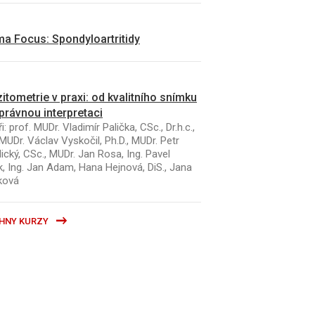
a Focus: Spondyloartritidy
itometrie v praxi: od kvalitního snímku
právnou interpretaci
i: prof. MUDr. Vladimír Palička, CSc., Dr.h.c.,
MUDr. Václav Vyskočil, Ph.D., MUDr. Petr
ický, CSc., MUDr. Jan Rosa, Ing. Pavel
k, Ing. Jan Adam, Hana Hejnová, DiS., Jana
ková
HNY KURZY