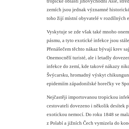
tropické oblasti jihovýchodní Asie, střed
zemích jsou jednak významné historické
toho žijí místní obyvatelé v rozdílnýc
Vyskytuje se zde však také mnoho one
pásmu, a tyto exotické infekce jsou stál
Přenášečem těchto nákaz bývají krev sají
Onemocnělí turisté, ale i letadly doveze
infekce do zemí, kde takové nákazy nikd
Švýcarsku, hromadný výskyt chikungunye 
epidemiím západonilské horečky ve Spo
Nejčastěji importovanou tropickou infekc
cestovateli dovezeno i několik desítek p
exotickou nemocí. Do roku 1848 se malá
z Polabí a jižních Čech vymizela do konc