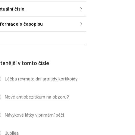
tuální číslo
nformace o časopisu
tenější v tomto čísle
Léčba revmatoidní artritidy kortikoidy
Nové antiobezitikum na obzoru?
Návykové látky v primární péči
Jubilea