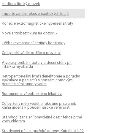
Hudba a lidský mozek
Importované infekce z exotických krajů
Konec elektromagnetické hypersenzitivity
Nové antiobezitikum na obzoru?
Léčba revmatoidní artritidy kortikoidy
Co by měli vědět rodiče o prevenci
Atypický průběh ruptury srdeční stěny při
infarktu myokardu
Retroperitoneální lymfadenektomie a poruchy
ejakulace u pacientů s nonseminomovýmí
germinálními tumory varlat
Budoucnost všeobecného lékařství
Co by ženy měly vědět o rakovině prsu aneb
kniha určená k poučení široké veřejnosti
Sté výročí zahájení pravidelné dezinfekce pitné
vody chlorem
Sto dvacet pět let pražské adresy: Kateřinská 32