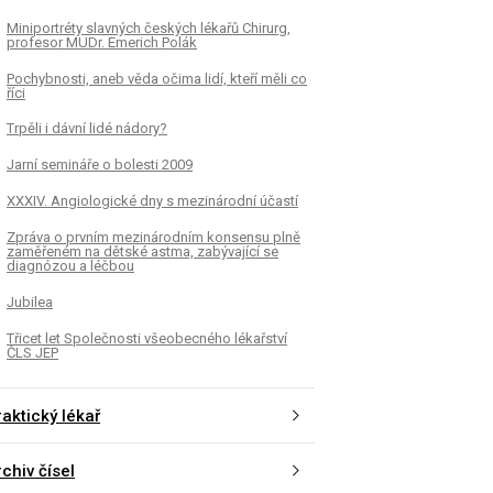
Miniportréty slavných českých lékařů Chirurg,
profesor MUDr. Emerich Polák
Pochybnosti, aneb věda očima lidí, kteří měli co
říci
Trpěli i dávní lidé nádory?
Jarní semináře o bolesti 2009
XXXIV. Angiologické dny s mezinárodní účastí
Zpráva o prvním mezinárodním konsensu plně
zaměřeném na dětské astma, zabývající se
diagnózou a léčbou
Jubilea
Třicet let Společnosti všeobecného lékařství
ČLS JEP
aktický lékař
chiv čísel