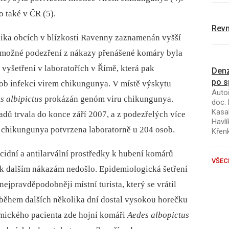
 také v ČR (5).
Revm
olika obcích v blízkosti Ravenny zaznamenán vyšší
o možné podezření z nákazy přenášené komáry byla
 vyšetření v laboratořích v Římě, která pak
Denz
po s
sob infekci virem chikungunya. V místě výskytu
Autoř
s albipictus
prokázán genóm viru chikungunya.
doc. 
Kasal
dů trvala do konce září 2007, a z podezřelých více
Havlí
 chikungunya potvrzena laboratorně u 204 osob.
Křen
icidní a antilarvální prostředky k hubení komárů
VŠEC
iž k dalším nákazám nedošlo. Epidemiologická šetření
ejpravděpodobněji místní turista, který se vrátil
během dalších několika dní dostal vysokou horečku
emického pacienta zde hojní komáři
Aedes albopictus