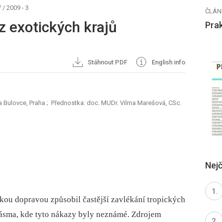
ř
/
2009 - 3
ČLÁN
z exotických krajů
Prak
Stáhnout PDF
English info
Na Bulovce, Praha
; Přednostka: doc. MUDr. Vilma Marešová, CSc.
Nejč
kou dopravou způsobil častější zavlékání tropických
ásma, kde tyto nákazy byly neznámé. Zdrojem