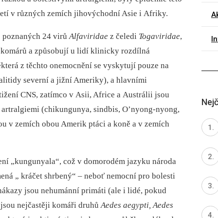
etí v různých zemích jihovýchodní Asie i Afriky.
Ak
e poznaných 24 virů
Alfaviridae
z čeledi
Togaviridae
,
I
komárů a způsobují u lidí klinicky rozdílná
která z těchto onemocnění se vyskytují pouze na
itidy severní a jižní Ameriky), a hlavními
ižení CNS, zatímco v Asii, Africe a Austrálii jsou
Nejč
 artralgiemi (chikungunya, sindbis, O’nyong-nyong,
ou v zemích obou Amerik ptáci a koně a v zemích
ení „kungunyala“, což v domorodém jazyku národa
á „ kráčet shrbený“ –⁠ neboť nemocní pro bolesti
ákazy jsou nehumánní primáti (ale i lidé, pokud
 jsou nejčastěji komáři druhů
Aedes aegypti, Aedes