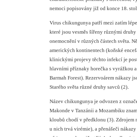
nemoci popisovány již od konce 18. stol
Virus chikungunya patří mezi zatím lép
které jsou vesměs šířeny různými druhy 
onemocnění v různých částech světa. Ně
amerických kontinentech (koňské encefal
klinickými projevy těchto infekcí je post
hlavními příznaky horečka s vyrážkou a
Barmah Forest). Rezervoárem nákazy js
Starého světa různé druhy savců (2).
Název chikungunya je odvozen z označ
Makonde v Tanzánii a Mozambiku znamen
kloubů chodí v předklonu (3). Zdrojem n
u nich trvá virémie), a přenášeči nákazy