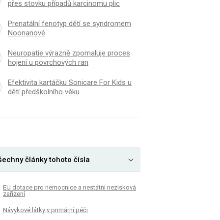
přes stovku případů karcinomu plic
Prenatální fenotyp dětí se syndromem
Noonanové
Neuropatie výrazně zpomaluje proces
hojení u povrchových ran
Efektivita kartáčku Sonicare For Kids u
dětí předškolního věku
šechny články tohoto čísla
EU dotace pro nemocnice a nestátní nezisková
zařízení
Návykové látky v primární péči