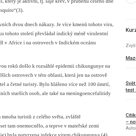
us
, který je aktivní, tj. saje krev, v průběhu celého dne
squito“(3).
rvních dvou dnech nákazy. Je více kmenů tohoto viru,
Kur
ku tohoto století převládal indický méně virulentní
l v Africe i na ostrovech v Indickém oceánu
Zvyšt
Mazo
vou roků došlo k rozsáhlé epidemii chikungunye na
ích ostrovech v této oblasti, která jen na ostrově
Svět
l a četné turisty. Bylo hlášeno více než 100 úmrtí,
test
ních starších osob, ale také na meningoencefalitidy
Citi
mnoha turistů z celého světa, zvláště
– no
k set tam onemocnělo, a teprve v mateřské zemi
Autoř
nie) byla potvrzena infekce virem chikungunya (4).