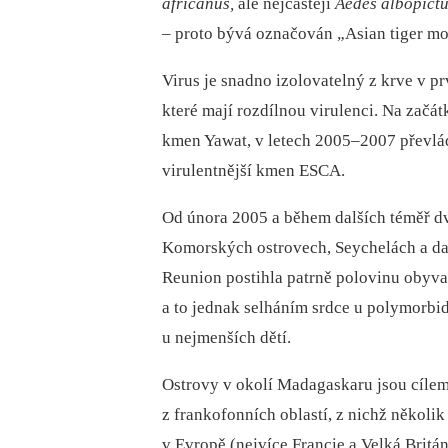
africanus,
ale nejčastěji
Aedes albopict
–⁠ proto bývá označován „Asian tiger mo
Virus je snadno izolovatelný z krve v p
které mají rozdílnou virulenci. Na začát
kmen Yawat, v letech 2005–2007 převlád
virulentnější kmen ESCA.
Od února 2005 a během dalších téměř d
Komorských ostrovech, Seychelách a dalš
Reunion postihla patrně polovinu obyvate
a to jednak selháním srdce u polymorbid
u nejmenších dětí.
Ostrovy v okolí Madagaskaru jsou cílem 
z frankofonních oblastí, z nichž několi
v Evropě (nejvíce Francie a Velká Britá