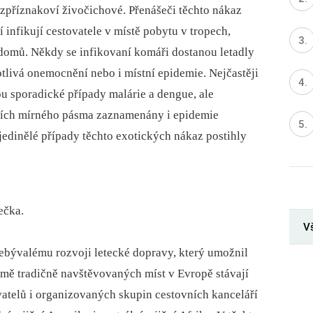
zpříznakoví živočichové. Přenášeči těchto nákaz
í infikují cestovatele v místě pobytu v tropech,
 domů. Někdy se infikovaní komáři dostanou letadly
tlivá onemocnění nebo i místní epidemie. Nejčastěji
 sporadické případy malárie a dengue, ale
emích mírného pásma zaznamenány i epidemie
edinělé případy těchto exotických nákaz postihly
ečka.
V
nebývalému rozvoji letecké dopravy, který umožnil
omě tradičně navštěvovaných míst v Evropě stávají
ovatelů i organizovaných skupin cestovních kanceláří