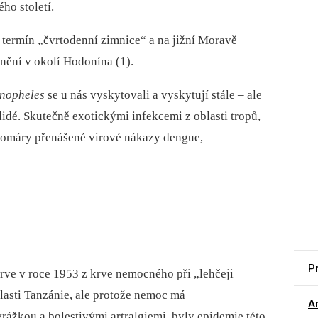
ho století.
i termín „čvrtodenní zimnice“ a na jižní Moravě
ění v okolí Hodonína (1).
nopheles
se u nás vyskytovali a vyskytují stále –⁠ ale
lidé. Skutečně exotickými infekcemi z oblasti tropů,
u komáry přenášené virové nákazy dengue,
Pr
rve v roce 1953 z krve nemocného při „lehčeji
lasti Tanzánie, ale protože nemoc má
Ar
yrážkou a bolestivými artralgiemi, byly epidemie této