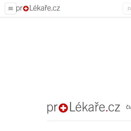
proLékaře.cz
Čl
proLékaře.cz