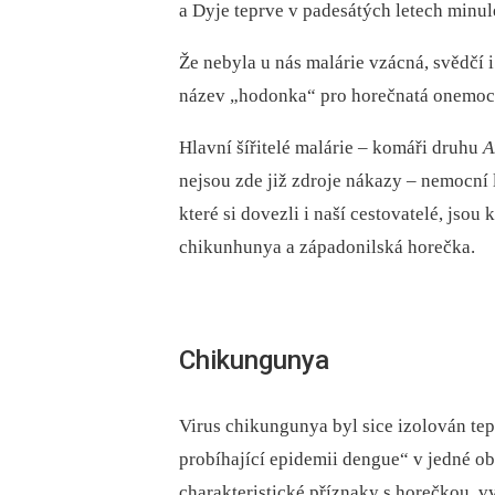
a Dyje teprve v padesátých letech minulé
Že nebyla u nás malárie vzácná, svědčí 
název „hodonka“ pro horečnatá onemocn
Hlavní šířitelé malárie –⁠ komáři druhu
A
nejsou zde již zdroje nákazy –⁠ nemocní 
které si dovezli i naší cestovatelé, jso
chikunhunya a západonilská horečka.
Chikungunya
Virus chikungunya byl sice izolován tep
probíhající epidemii dengue“ v jedné ob
charakteristické příznaky s horečkou, v