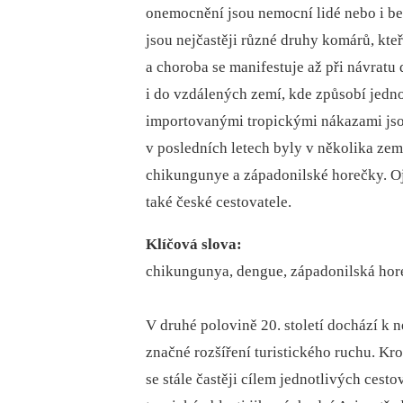
onemocnění jsou nemocní lidé nebo i be
jsou nejčastěji různé druhy komárů, kteř
a choroba se manifestuje až při návratu
i do vzdálených zemí, kde způsobí jedno
importovanými tropickými nákazami jsou
v posledních letech byly v několika z
chikungunye a západonilské horečky. Oj
také české cestovatele.
Klíčová slova:
chikungunya, dengue, západonilská hor
V druhé polovině 20. století dochází k 
značné rozšíření turistického ruchu. Kr
se stále častěji cílem jednotlivých cest