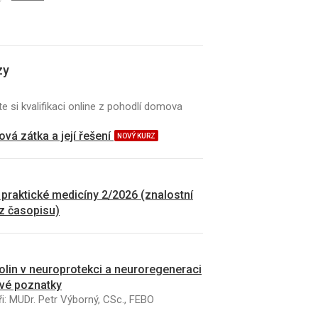
zy
e si kvalifikaci online z pohodlí domova
vá zátka a její řešení
NOVÝ KURZ
 praktické medicíny 2/2026 (znalostní
 z časopisu)
kolin v neuroprotekci a neuroregeneraci
vé poznatky
i: MUDr. Petr Výborný, CSc., FEBO