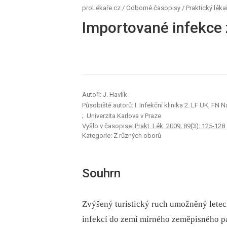
proLékaře.cz
/
Odborné časopisy
/
Praktický léka
Importované infekce 
Autoři: J. Havlík
Působiště autorů: I. Infekční klinika 2. LF UK, FN 
; Univerzita Karlova v Praze
Vyšlo v časopise:
Prakt. Lék. 2009; 89(3): 125-128
Kategorie: Z různých oborů
Souhrn
Zvýšený turistický ruch umožněný letec
infekcí do zemí mírného zeměpisného p