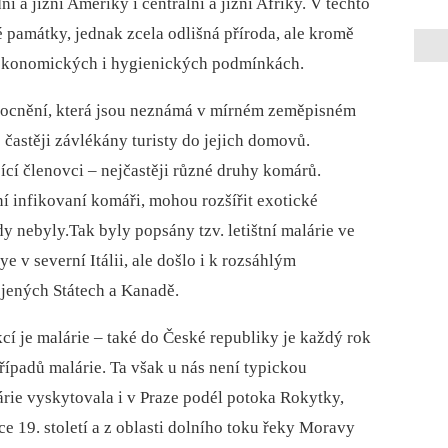
ní a jižní Ameriky i centrální a jižní Afriky. V těchto
 památky, jednak zcela odlišná příroda, ale kromě
h ekonomických i hygienických podmínkách.
mocnění, která jsou neznámá v mírném zeměpisném
e častěji závlékány turisty do jejich domovů.
cí členovci –⁠ nejčastěji různé druhy komárů.
ní infikovaní komáři, mohou rozšířit exotické
y nebyly.Tak byly popsány tzv. letištní malárie ve
v severní Itálii, ale došlo i k rozsáhlým
jených Státech a Kanadě.
í je malárie –⁠ také do České republiky je každý rok
řípadů malárie. Ta však u nás není typickou
rie vyskytovala i v Praze podél potoka Rokytky,
e 19. století a z oblasti dolního toku řeky Moravy