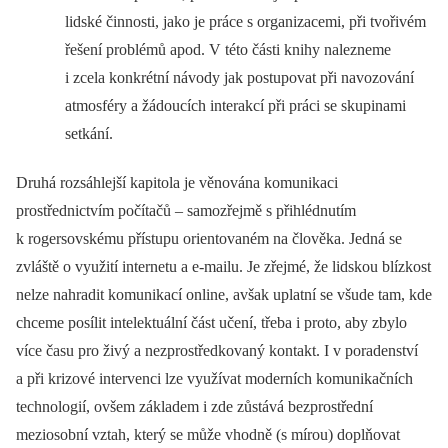
lidské činnosti, jako je práce s organizacemi, při tvořivém
řešení problémů apod. V této části knihy nalezneme
i zcela konkrétní návody jak postupovat při navozování
atmosféry a žádoucích interakcí při práci se skupinami
setkání.
Druhá rozsáhlejší kapitola je věnována komunikaci
prostřednictvím počítačů –⁠ samozřejmě s přihlédnutím
k rogersovskému přístupu orientovaném na člověka. Jedná se
zvláště o využití internetu a e-mailu. Je zřejmé, že lidskou blízkost
nelze nahradit komunikací online, avšak uplatní se všude tam, kde
chceme posílit intelektuální část učení, třeba i proto, aby zbylo
více času pro živý a nezprostředkovaný kontakt. I v poradenství
a při krizové intervenci lze využívat moderních komunikačních
technologií, ovšem základem i zde zůstává bezprostřední
meziosobní vztah, který se může vhodně (s mírou) doplňovat