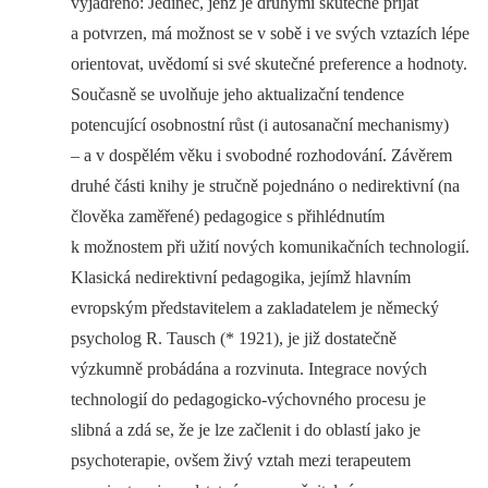
vyjádřeno: Jedinec, jenž je druhými skutečně přijat
a potvrzen, má možnost se v sobě i ve svých vztazích lépe
orientovat, uvědomí si své skutečné preference a hodnoty.
Současně se uvolňuje jeho aktualizační tendence
potencující osobnostní růst (i autosanační mechanismy)
–⁠ a v dospělém věku i svobodné rozhodování. Závěrem
druhé části knihy je stručně pojednáno o nedirektivní (na
člověka zaměřené) pedagogice s přihlédnutím
k možnostem při užití nových komunikačních technologií.
Klasická nedirektivní pedagogika, jejímž hlavním
evropským představitelem a zakladatelem je německý
psycholog R. Tausch (* 1921), je již dostatečně
výzkumně probádána a rozvinuta. Integrace nových
technologií do pedagogicko-výchovného procesu je
slibná a zdá se, že je lze začlenit i do oblastí jako je
psychoterapie, ovšem živý vztah mezi terapeutem