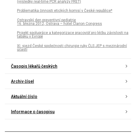
(výsledky real-time PCR analýzy FRET)
Problematika činnosti etických komisí v České republice*
Ostravský den preventivní pediatrie
16. března 2012, Ostrava – hotel Clarion Congress
Projekt spolupráce a kategorizace pracovišť pro léčbu závislosti na
tabáku v Evropě
XI. sjezd České společnosti chirurgie ruky ČLS JEP s mezinárodní
účastí
Časopis lékařů českých
Archiv čísel
Aktuální číslo
Informace o časopisu