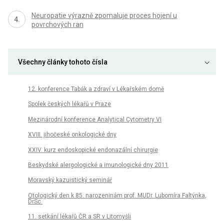
Neuropatie výrazně zpomaluje proces hojení u
povrchových ran
Všechny články tohoto čísla
12. konference Tabák a zdraví v Lékařském domě
Spolek českých lékařů v Praze
Mezinárodní konference Analytical Cytometry VI
XVIII. jihočeské onkologické dny
XXIV. kurz endoskopické endonazální chirurgie
Beskydské alergologické a imunologické dny 2011
Moravský kazuistický seminář
Otologický den k 85. narozeninám prof. MUDr. Lubomíra Faltýnka,
DrSc.
11. setkání lékařů ČR a SR v Litomyšli