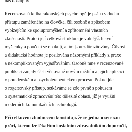
nás dostupný.
Recenzovaná kniha rakouských psychologů je psána v duchu
přístupu zaměřeného na člověka, čili osobně a způsobem
vybízejícím ke spolupromýšlení a zpřítomnění vlastních
zkušeností. Proto i její celková struktura je volnější, hlavní
myšlenky a poučení se opakují, a tím jsou zdůrazňovány. Čtivost
a didaktická hodnota je posilována názornými příklady z praxe
a nekomplikovaným vyjadřováním. Osobně mne v recenzované
publikaci zaujaly části věnované novým médiím a jejich aplikaci
v poradenském a psychoterapeutickém procesu. Pokud jde
o rogersovský přístup, setkáváme se zde prvně s pokusem
o systematické zpracování této důležité oblasti, jíž je využití
moderních komunikačních technologií.
Při celkovém zhodnocení konstatuji, že se jedná o seriózní
práci, kterou lze lékařům i ostatním zdravotníkům doporučit,