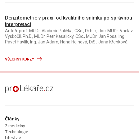
Denzitometrie v praxi: od kvalitního snímku po správnou
interpretaci
Autoři: prof. MUDr. Vladimír Palička, CSc., Dr.h.c., doc. MUDr. Václav
Vyskočil, Ph.D., MUDr. Petr Kasalický, CSc., MUDr. Jan Rosa, Ing.
Pavel Havlík, Ing. Jan Adam, Hana Hejnová, DiS., Jana Křenková
VŠECHNY KURZY
proLékaře.cz
Články
Z medicíny
Technologie
Lifestyle