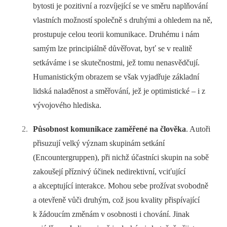
bytosti je pozitivní a rozvíjející se ve směru naplňování
vlastních možností společně s druhými a ohledem na ně,
prostupuje celou teorii komunikace. Druhému i nám
samým lze principiálně důvěřovat, byť se v realitě
setkáváme i se skutečnostmi, jež tomu nenasvědčují.
Humanistickým obrazem se však vyjadřuje základní
lidská naladěnost a směřování, jež je optimistické –⁠ i z
vývojového hlediska.
Působnost komunikace zaměřené na člověka
. Autoři
přisuzují velký význam skupinám setkání
(Encountergruppen), při nichž účastníci skupin na sobě
zakoušejí příznivý účinek nedirektivní, vciťující
a akceptující interakce. Mohou sebe prožívat svobodně
a otevřeně vůči druhým, což jsou kvality přispívající
k žádoucím změnám v osobnosti i chování. Jinak