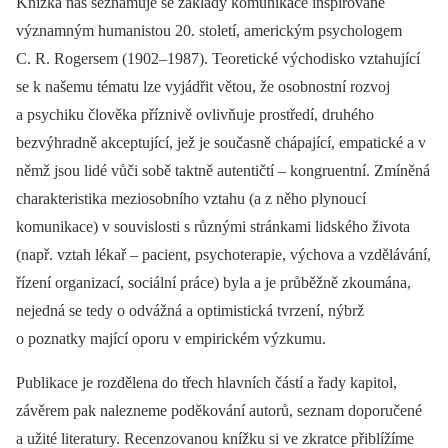
Knížka nás seznamuje se základy komunikace inspirované
významným humanistou 20. století, americkým psychologem
C. R. Rogersem (1902–1987). Teoretické východisko vztahující
se k našemu tématu lze vyjádřit větou, že osobnostní rozvoj
a psychiku člověka příznivě ovlivňuje prostředí, druhého
bezvýhradně akceptující, jež je současně chápající, empatické a v
němž jsou lidé vůči sobě taktně autentičtí –⁠ kongruentní. Zmíněná
charakteristika meziosobního vztahu (a z něho plynoucí
komunikace) v souvislosti s různými stránkami lidského života
(např. vztah lékař –⁠ pacient, psychoterapie, výchova a vzdělávání,
řízení organizací, sociální práce) byla a je průběžně zkoumána,
nejedná se tedy o odvážná a optimistická tvrzení, nýbrž
o poznatky mající oporu v empirickém výzkumu.
Publikace je rozdělena do třech hlavních částí a řady kapitol,
závěrem pak nalezneme poděkování autorů, seznam doporučené
a užité literatury. Recenzovanou knížku si ve zkratce přiblížíme