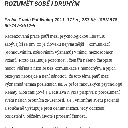
ROZUMĚT SOBĚ I DRUHÝM
Praha: Grada Publishing 2011, 172 s., 237 Kč. ISBN 978-
80-247-3612-9.
Recenzovaná práce patří mezi psychologickou literaturu
zabývající se tím, co je člověku nejvlastnější –⁠ komunikací
(domlouváním, sdělováním významů) v rámci meziosobních
vztahů. Proto zasluhuje pozornost i čtenářů našeho časopisu,
neboť většina z nich se bez komunikace s nemocnými a jejich
blízkými neobejde a není náhodou, že toto téma patří mezi
významná témata posledních let. A práce rakouských psychologů
Renaty Motschnigové a Ladislava Nykla přispívá k porozumění
světu našich osobních zkušeností, ale i vnitřnímu světu pacientů
a současně vystupuje proti dehumanizaci, tedy odcizení,
odlidštění v běžném životě i profesní činnosti.