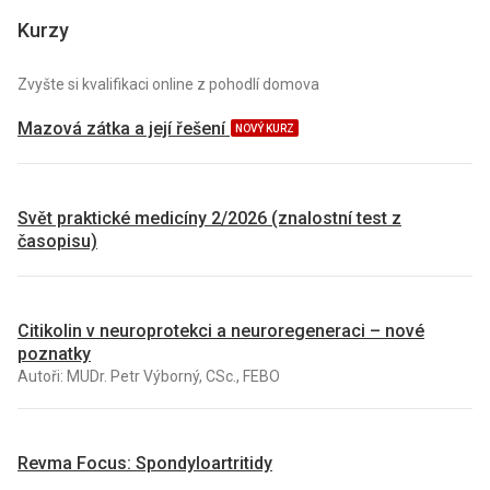
Kurzy
Zvyšte si kvalifikaci online z pohodlí domova
Mazová zátka a její řešení
NOVÝ KURZ
Svět praktické medicíny 2/2026 (znalostní test z
časopisu)
Citikolin v neuroprotekci a neuroregeneraci – nové
poznatky
Autoři: MUDr. Petr Výborný, CSc., FEBO
Revma Focus: Spondyloartritidy