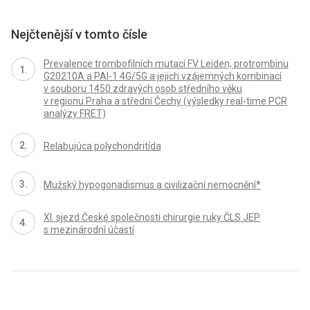
Nejčtenější v tomto čísle
Prevalence trombofilních mutací FV Leiden, protrombinu
G20210A a PAI-1 4G/5G a jejich vzájemných kombinací
v souboru 1450 zdravých osob středního věku
v regionu Praha a střední Čechy (výsledky real-time PCR
analýzy FRET)
Relabujúca polychondritída
Mužský hypogonadismus a civilizační nemocnění*
XI. sjezd České společnosti chirurgie ruky ČLS JEP
s mezinárodní účastí