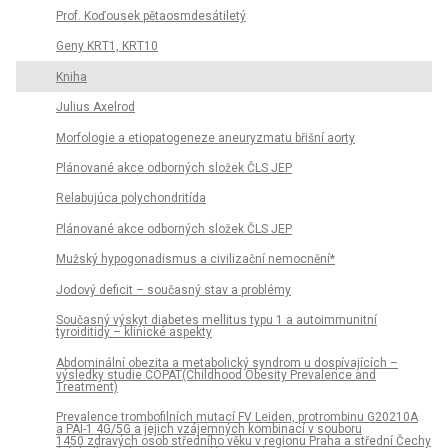
Prof. Koďousek pětaosmdesátiletý
Geny KRT1, KRT10
Kniha
Julius Axelrod
Morfologie a etiopatogeneze aneuryzmatu břišní aorty
Plánované akce odborných složek ČLS JEP
Relabujúca polychondritída
Plánované akce odborných složek ČLS JEP
Mužský hypogonadismus a civilizační nemocnění*
Jodový deficit – současný stav a problémy
Současný výskyt diabetes mellitus typu 1 a autoimmunitní
tyroiditidy – klinické aspekty
Abdominální obezita a metabolický syndrom u dospívajících –
výsledky studie COPAT(Childhood Obesity Prevalence and
Treatment)
Prevalence trombofilních mutací FV Leiden, protrombinu G20210A
a PAI-1 4G/5G a jejich vzájemných kombinací v souboru
1450 zdravých osob středního věku v regionu Praha a střední Čechy