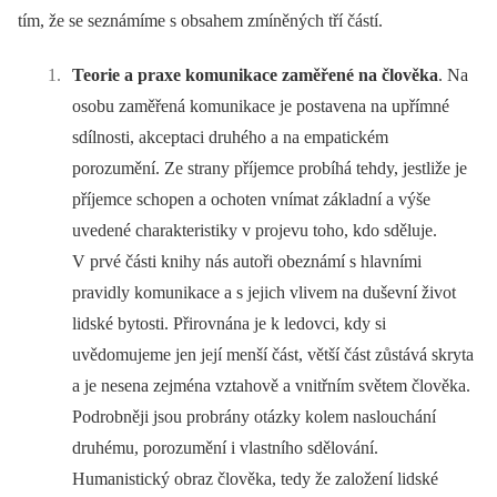
tím, že se seznámíme s obsahem zmíněných tří částí.
Teorie a praxe komunikace zaměřené na člověka
. Na
osobu zaměřená komunikace je postavena na upřímné
sdílnosti, akceptaci druhého a na empatickém
porozumění. Ze strany příjemce probíhá tehdy, jestliže je
příjemce schopen a ochoten vnímat základní a výše
uvedené charakteristiky v projevu toho, kdo sděluje.
V prvé části knihy nás autoři obeznámí s hlavními
pravidly komunikace a s jejich vlivem na duševní život
lidské bytosti. Přirovnána je k ledovci, kdy si
uvědomujeme jen její menší část, větší část zůstává skryta
a je nesena zejména vztahově a vnitřním světem člověka.
Podrobněji jsou probrány otázky kolem naslouchání
druhému, porozumění i vlastního sdělování.
Humanistický obraz člověka, tedy že založení lidské