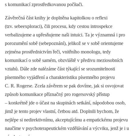
s komunikací zprostředkovanou počítači.
Závěrečná část knihy je doplněna kapitolkou o reflexi
(tzv. sebeexploraci), čili procesu, kdy cestou introspekce
verbalizujeme a upřesňujeme naši intuici. Ta je významná i pro
porozumění sobě (sebepoznání), jelikož se v sobě orientujeme
zejména prostřednictvím řeči, vnitřního monologu, tedy
komunikací o sobě samém, obzvláště v předivu meziosobních
vztahů. Dále zde nalézáme část týkající se srozumitelnosti
písemného vyjádření a charakteristiku písemného projevu
C. R. Rogerse. Zcela závěrem se pak dovíme, jak si osvojovat
způsob komunikace příznačný pro rogersovský přístup
–⁠ konkrétně jde o účast na skupinách setkání, nápodobou osob,
jimž je tento projev vlastní, četbou atd. Doplnili bychom, že
nejlépe si nedirektivnímu, akceptujícímu a empatickému projevu
naučíme v psychoterapeutickém vzdělávání a výcviku, jenž je i u