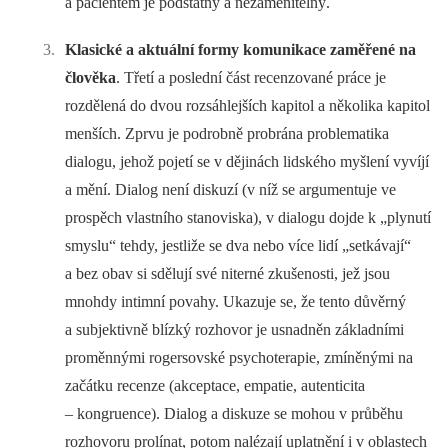
a pacientem je podstatný a nezaměnitelný.
Klasické a aktuální formy komunikace zaměřené na
člověka
. Třetí a poslední část recenzované práce je
rozdělená do dvou rozsáhlejších kapitol a několika kapitol
menších. Zprvu je podrobně probrána problematika
dialogu, jehož pojetí se v dějinách lidského myšlení vyvíjí
a mění. Dialog není diskuzí (v níž se argumentuje ve
prospěch vlastního stanoviska), v dialogu dojde k „plynutí
smyslu“ tehdy, jestliže se dva nebo více lidí „setkávají“
a bez obav si sdělují své niterné zkušenosti, jež jsou
mnohdy intimní povahy. Ukazuje se, že tento důvěrný
a subjektivně blízký rozhovor je usnadněn základními
proměnnými rogersovské psychoterapie, zmíněnými na
začátku recenze (akceptace, empatie, autenticita
–⁠ kongruence). Dialog a diskuze se mohou v průběhu
rozhovoru prolínat, potom nalézají uplatnění i v oblastech