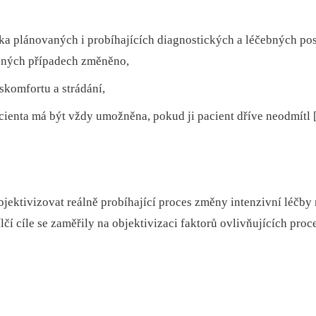
izika plánovaných i probíhajících diagnostických a léčebných 
ěných případech změněno,
iskomfortu a strádání,
cienta má být vždy umožněna, pokud ji pacient dříve neodmítl [
ektivizovat reálně probíhající proces změny intenzivní léčby n
lčí cíle se zaměřily na objektivizaci faktorů ovlivňujících proc