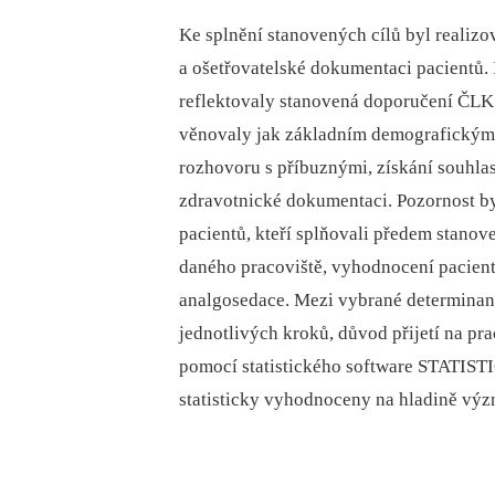
Ke splnění stanovených cílů byl reali
a ošetřovatelské dokumentaci pacientů.
reflektovaly stanovená doporučení ČLK t
věnovaly jak základním demografickým ú
rozhovoru s příbuznými, získání souhlas
zdravotnické dokumentaci. Pozornost by
pacientů, kteří splňovali předem stanove
daného pracoviště, vyhodnocení pacien
analgosedace. Mezi vybrané determinant
jednotlivých kroků, důvod přijetí na pra
pomocí statistického software STATISTI
statisticky vyhodnoceny na hladině výz