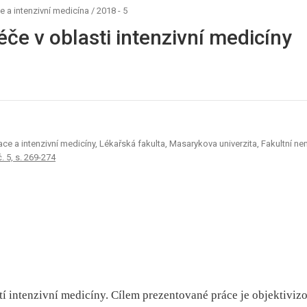
e a intenzivní medicína
/
2018 - 5
éče v oblasti intenzivní medicíny
tace a intenzivní medicíny, Lékařská fakulta, Masarykova univerzita, Fakultní 
č. 5, s. 269-274
stí intenzivní medicíny. Cílem prezentované práce je objektiviz