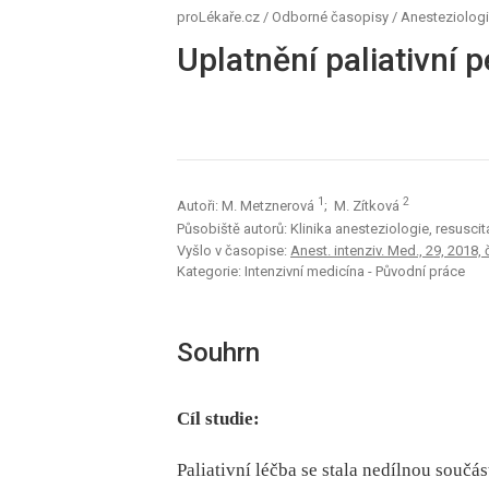
proLékaře.cz
/
Odborné časopisy
/
Anesteziologi
Uplatnění paliativní p
1
2
Autoři: M. Metznerová
; M. Zítková
Působiště autorů: Klinika anesteziologie, resusci
Vyšlo v časopise:
Anest. intenziv. Med., 29, 2018, 
Kategorie: Intenzivní medicína - Původní práce
Souhrn
Cíl studie:
Paliativní léčba se stala nedílnou součá