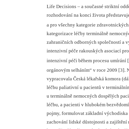
Life Decisions –⁠ a současné striktní od
rozhodování na konci života představuje 
a pro všechny kategorie zdravotnických
kategorizace léčby terminálně nemocnýc
zahraničních odborných společností a vý
intenzivní péče rakouských asociací pro
intenzivní péči během procesu umírání [
orgánovým selháním“ v roce 2009 [3].
N
vypracovala Česká lékařská komora (dál
léčbu paliativní u pacientů v terminální
u terminálně nemocných dospělých pacien
léčbu, a pacienti v hlubokém bezvědomí
pojmy, formulovat základní východiska a
zachování lidské důstojnosti a zajiště