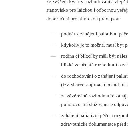
ke zvýšení kvality rozhodování a zlepši
stanovisko pro laickou i odbornou veřejn
doporučení pro klinickou praxi jsou:
podnět k zahájení paliativní péč
kdykoliv je to možné, musí být p
rodina či blízcí by měli být nál
blízké za přijaté rozhodnutí o za
do rozhodování o zahájení paliat
(tzv. shared-approach to end-of-
za závěrečné rozhodnutí o zaháje
pohotovostní služby nese odpověd
zahájení paliativní péče a rozh
zdravotnické dokumentace před z