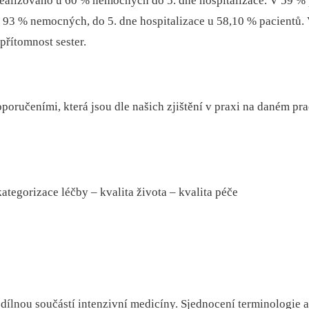
realizováno u 60 % nemocných do 5. dne hospitalizace. V 59 % 
93 % nemocných, do 5. dne hospitalizace u 58,10 % pacientů. V 
přítomnost sester.
oporučeními, která jsou dle našich zjištění v praxi na daném pr
kategorizace léčby –⁠ kvalita života –⁠ kvalita péče
 nedílnou součástí intenzivní medicíny. Sjednocení terminologie