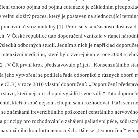
dělení tohoto pojmu od pojmu eutanazie je základním předpoklad
velmi složitý proces, který je postaven na sjednocující termin
 pracovníků srozumitelný [1].
Proto se v současnosti dostává d
h. V České republice tato doporučení vznikala v rámci národn
sledků odborných studií. Jedním z nich je například doporučen
 intenzivní medicínu, které bylo zveřejněno v roce 2008 a jeh
2].
V ČR první krok představovalo přijetí „Konsenzuálního st
a jeho vytvoření se podílela řada odborníků z různých oborů m
e ČLK) v roce 2010 vlastní doporučení: „Doporučení představ
m stavu, kteří nejsou schopni vyjádřit svou vůli.“ Toto doporu
tů, kteří o sobě nejsou schopni sami rozhodovat. Patří sem nej
 se známkami ireverzibilního poškození centrálního nervového
 principy pro rozhodování o zahájení paliativní péče, zdůrazni
ní maximálního komfortu nemocných. Dále se „Doporučení“ věnuj