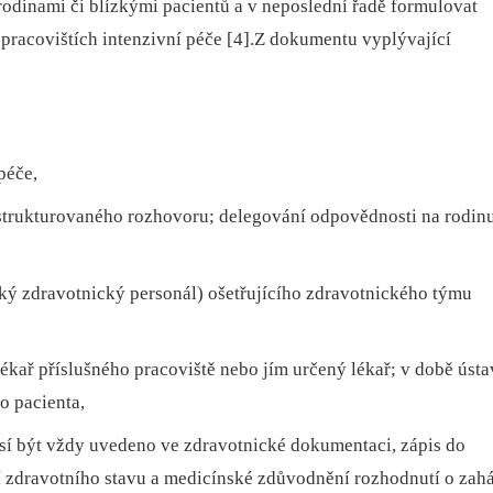
rodinami či blízkými pacientů a v neposlední řadě formulovat
pracovištích intenzivní péče [4].
Z dokumentu vyplývající
péče,
mě strukturovaného rozhovoru; delegování odpovědnosti na rodinu
řský zdravotnický personál) ošetřujícího zdravotnického týmu
ékař příslušného pracoviště nebo jím určený lékař; v době ústa
o pacienta,
usí být vždy uvedeno ve zdravotnické dokumentaci, zápis do
 zdravotního stavu a medicínské zdůvodnění rozhodnutí o zahá