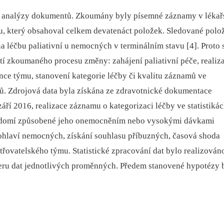
vní analýzy dokumentů. Zkoumány byly písemné záznamy v lékař
u, který obsahoval celkem devatenáct položek. Sledované polo
a léčbu paliativní u nemocných v terminálním stavu [4]. Proto 
í zkoumaného procesu změny: zahájení paliativní péče, realiz
nce týmu, stanovení kategorie léčby či kvalitu záznamů ve
ků. Zdrojová data byla získána ze zdravotnické dokumentace
áří 2016, realizace záznamu o kategorizaci léčby ve statistiká
 vědomí způsobené jeho onemocněním nebo vysokými dávkami
ohlaví nemocných, získání souhlasu příbuzných, časová shoda
etřovatelského týmu. Statistické zpracování dat bylo realizován
kteru dat jednotlivých proměnných. Předem stanovené hypotézy 