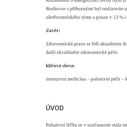
Rozhodnutí o kategorizaci léčby bylo z
Rozhovor s příbuznými byl realizován u 
ošetřovatelského týmu a pouze v 13 % i 
Závěr:
Zdravotnická praxe se řídí aktuálními d
další zkvalitnění zdravotnické péče.
klíčová slova:
intenzivní medicína –⁠ paliativní péče –⁠ 
ÚVOD
Paliativní léčba se v současnosti stala