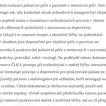
em realizace paliativní péče u pacientů v intenzivní péči. Toto
ologii tak, aby konkrétní obsah jednotlivých kategorií byl zřej
o popředí snaha o formalizaci rozhodovacích procesů v oblasti
ích odborných společností v návaznosti na doporučení
í týkající se omezení terapie a ukončení léčby na jednotkách
ož obsahem jsou doporučení pro zlepšení péče o pacienty na
anoviska k poskytování paliativní péče u nemocných s nezvrat
edicíny, právníků, etiků i teologů. Na podkladě tohoto dokume
enstva ČLK k postupu při rozhodování o změně léčby intenzivn
čení formuluje principy a doporučení pro poskytování paliativní
častěji pacienti s multiorgánovým selháním, kteří nereagují na
 systému. Cílem dokumentu je definovat nejčastěji používané
t etické aspekty, včetně respektování předchozího názoru pacie
e omezení poskytování marné a neúčelné léčby, má za cíl přis