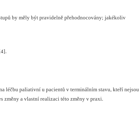
postupů by měly být pravidelně přehodnocovány; jakékoliv
4].
a léčbu paliativní u pacientů v terminálním stavu, kteří nejsou
es změny a vlastní realizaci této změny v praxi.