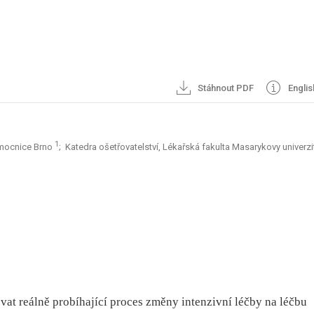
Stáhnout PDF
Englis
1
nemocnice Brno
; Katedra ošetřovatelství, Lékařská fakulta Masarykovy univerz
ovat reálně probíhající proces změny intenzivní léčby na léčbu