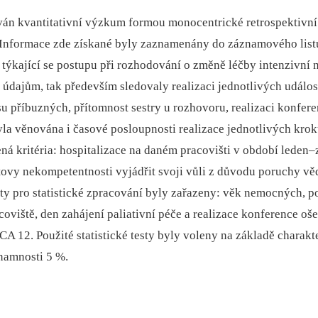
zován kvantitativní výzkum formou monocentrické retrospekti
 Informace zde získané byly zaznamenány do záznamového list
ýkající se postupu při rozhodování o změně léčby intenzivní n
dajům, tak především sledovaly realizaci jednotlivých událost
u příbuzných, přítomnost sestry u rozhovoru, realizaci konfere
la věnována i časové posloupnosti realizace jednotlivých kro
ná kritéria: hospitalizace na daném pracovišti v období leden–z
tovy nekompetentnosti vyjádřit svoji vůli z důvodu poruchy
y pro statistické zpracování byly zařazeny: věk nemocných, p
coviště, den zahájení paliativní péče a realizace konference oš
CA 12. Použité statistické testy byly voleny na základě chara
namnosti 5 %.