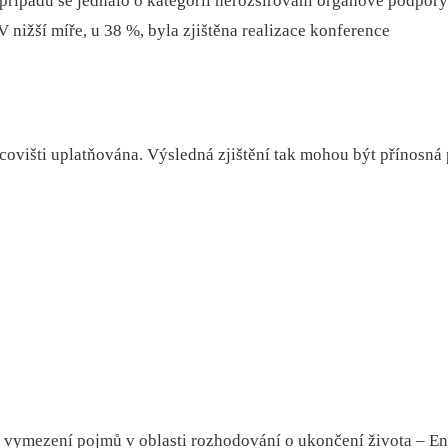
případů se jednalo o kategorii nerozšiřování orgánové podpory
nižší míře, u 38 %, byla zjištěna realizace konference
acovišti uplatňována. Výsledná zjištění tak mohou být přínosná
 a vymezení pojmů v oblasti rozhodování o ukončení života –⁠ En