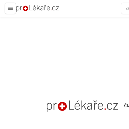
proLékaře.cz
Čl
proLékaře.cz