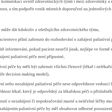
t komunikaci uvnitř zdravotnických týmů i mezi zdravotníky a 
ost, a tím podpořit vznik místních doporučení na jednotlivých 
e může dát kdokoliv z ošetřujícího zdravotnického týmu,
acientovo přání zahrnuto do rozhodování o zahájení paliativní 
ežitě informováni, pokud pacient neurčil jinak, nejlépe ve for
hájení paliativní péče není přípustné,
ivní péče by měli být zahrnuti všichni členové (lékař i neléka
life decision making model),
ní nebo nezahájení paliativní péče nese odpovědnost vedoucí l
nost lékař, který je odpovědný za lékařskou péči o příslušnéh
odnutí o nezahájení či nepokračování marné a neúčelné léčby m
ahájením paliativní péče by měl obsahovat odborné posouzení