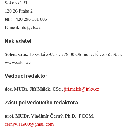
Sokolská 31
120 26 Praha 2
tel
.: +420 296 181 805
E-mail:
nto@cls.cz
Nakladatel
Solen, s.r.o.
, Lazecká 297/51, 779 00 Olomouc, IČ: 25553933,
www.solen.cz
Vedoucí redaktor
doc. MUDr. Jiří Málek, CSc.
,
jiri.malek@fnkv.cz
Zástupci vedoucího redaktora
prof. MUDr. Vladimír Černý, Ph.D., FCCM
,
cernyvla1960@gmail.com