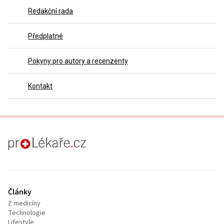
Redakční rada
Předplatné
Pokyny pro autory a recenzenty
Kontakt
proLékaře.cz
Články
Z medicíny
Technologie
Lifestyle