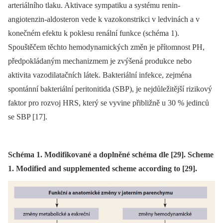
arteriálního tlaku. Aktivace sympatiku a systému renin-
angiotenzin-aldosteron vede k vazokonstrikci v ledvinách a v
konečném efektu k poklesu renální funkce (schéma 1).
Spouštěčem těchto hemodynamických změn je přítomnost PH,
předpokládaným mechanizmem je zvýšená produkce nebo
aktivita vazodilatačních látek. Bakteriální infekce, zejména
spontánní bakteriální peritonitida (SBP), je nejdůležitější rizikový
faktor pro rozvoj HRS, který se vyvine přibližně u 30 % jedinců
se SBP [17].
Schéma 1. Modifikované a doplněné schéma dle [29]. Scheme
1. Modified and supplemented scheme according to [29].