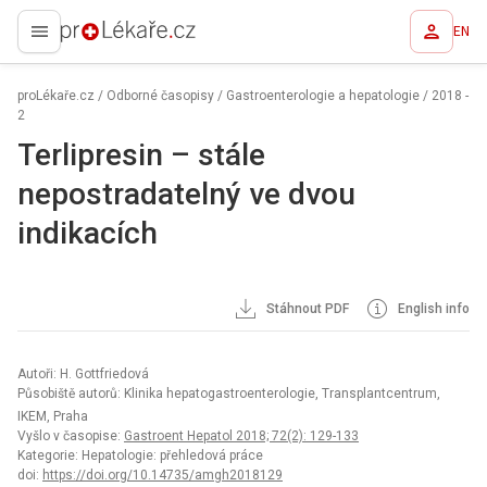
EN
proLékaře.cz
proLékaře.cz
/
Odborné časopisy
/
Gastroenterologie a hepatologie
/
2018 -
2
Terlipresin – stále
nepostradatelný ve dvou
indikacích
Stáhnout PDF
English info
Autoři: H. Gottfriedová
Působiště autorů: Klinika hepatogastroenterologie, Transplantcentrum,
IKEM, Praha
Vyšlo v časopise:
Gastroent Hepatol 2018; 72(2): 129-133
Kategorie: Hepatologie: přehledová práce
doi:
https://doi.org/10.14735/amgh2018129