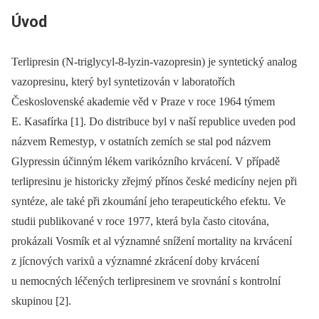
Úvod
Terlipresin (N-triglycyl-8-lyzin-vazopresin) je syntetický analog
vazopresinu, který byl syntetizován v laboratořích
Československé akademie věd v Praze v roce 1964 týmem
E. Kasafírka [1]. Do distribuce byl v naší republice uveden pod
názvem Remestyp, v ostatních zemích se stal pod názvem
Glypressin účinným lékem varikózního krvácení. V případě
terlipresinu je historicky zřejmý přínos české medicíny nejen při
syntéze, ale také při zkoumání jeho terapeutického efektu. Ve
studii publikované v roce 1977, která byla často citována,
prokázali Vosmík et al významné snížení mortality na krvácení
z jícnových varixů a významné zkrácení doby krvácení
u nemocných léčených terlipresinem ve srovnání s kontrolní
skupinou [2].