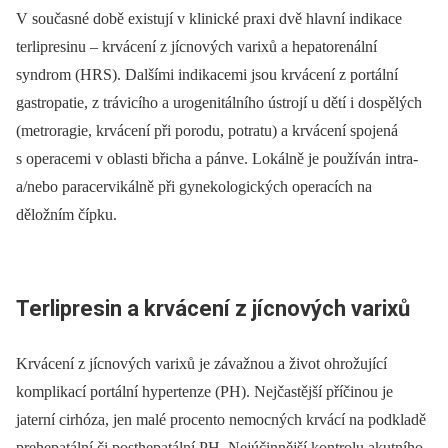
V současné době existují v klinické praxi dvě hlavní indikace
terlipresinu –⁠ krvácení z jícnových varixů a hepatorenální
syndrom (HRS). Dalšími indikacemi jsou krvácení z portální
gastropatie, z trávicího a urogenitálního ústrojí u dětí i dospělých
(metroragie, krvácení při porodu, potratu) a krvácení spojená
s operacemi v oblasti břicha a pánve. Lokálně je používán intra-
a/nebo paracervikálně při gynekologických operacích na
děložním čípku.
Terlipresin a krvácení z jícnových varixů
Krvácení z jícnových varixů je závažnou a život ohrožující
komplikací portální hypertenze (PH). Nejčastější příčinou je
jaterní cirhóza, jen malé procento nemocných krvácí na podkladě
prehepatální či posthepatální PH. Nejúčinnější kontrolu akutního