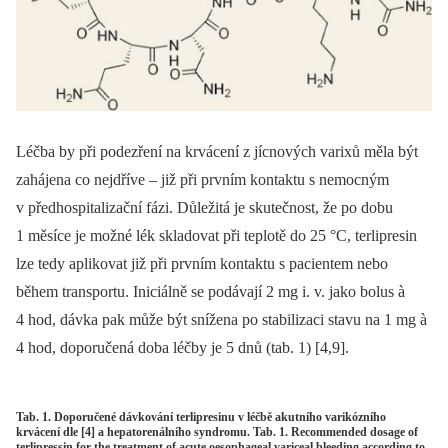
Léčba by při podezření na krvácení z jícnových varixů měla být
zahájena co nejdříve –⁠ již při prvním kontaktu s nemocným
v předhospitalizační fázi. Důležitá je skutečnost, že po dobu
1 měsíce je možné lék skladovat při teplotě do 25 °C, terlipresin
lze tedy aplikovat již při prvním kontaktu s pacientem nebo
během transportu. Iniciálně se podávají 2 mg i. v. jako bolus à
4 hod, dávka pak může být snížena po stabilizaci stavu na 1 mg à
4 hod, doporučená doba léčby je 5 dnů (tab. 1) [4,9].
Tab. 1. Doporučené dávkování terlipresinu v léčbě akutního varikózního
krvácení dle [4] a hepatorenálního syndromu. Tab. 1. Recommended dosage of
terlipressin for the treatment of acute oesophageal variceal bleeding according to