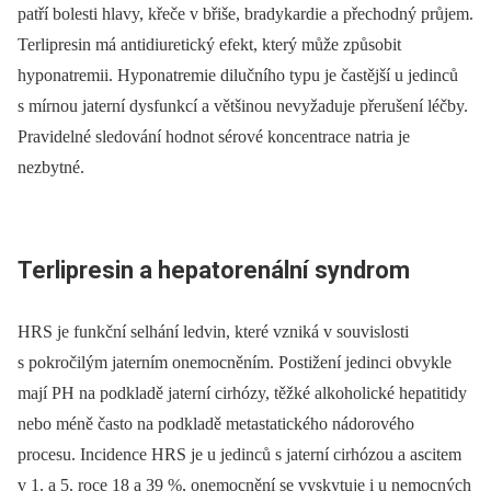
patří bolesti hlavy, křeče v břiše, bradykardie a přechodný průjem.
Terlipresin má antidiuretický efekt, který může způsobit
hyponatremii. Hyponatremie dilučního typu je častější u jedinců
s mírnou jaterní dysfunkcí a většinou nevyžaduje přerušení léčby.
Pravidelné sledování hodnot sérové koncentrace natria je
nezbytné.
Terlipresin a hepatorenální syndrom
HRS je funkční selhání ledvin, které vzniká v souvislosti
s pokročilým jaterním onemocněním. Postižení jedinci obvykle
mají PH na podkladě jaterní cirhózy, těžké alkoholické hepatitidy
nebo méně často na podkladě metastatického nádorového
procesu. Incidence HRS je u jedinců s jaterní cirhózou a ascitem
v 1. a 5. roce 18 a 39 %, onemocnění se vyskytuje i u nemocných