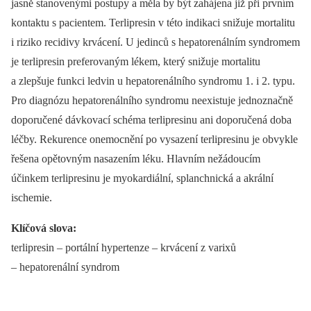
jasně stanovenými postupy a měla by být zahájena již při prvním
kontaktu s pacientem. Terlipresin v této indikaci snižuje mortalitu
i riziko recidivy krvácení. U jedinců s hepatorenálním syndromem
je terlipresin preferovaným lékem, který snižuje mortalitu
a zlepšuje funkci ledvin u hepatorenálního syndromu 1. i 2. typu.
Pro diagnózu hepatorenálního syndromu neexistuje jednoznačně
doporučené dávkovací schéma terlipresinu ani doporučená doba
léčby. Rekurence onemocnění po vysazení terlipresinu je obvykle
řešena opětovným nasazením léku. Hlavním nežádoucím
účinkem terlipresinu je myokardiální, splanchnická a akrální
ischemie.
Klíčová slova:
terlipresin –⁠ portální hypertenze –⁠ krvácení z varixů
–⁠ hepatorenální syndrom