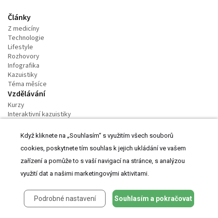
Články
Z medicíny
Technologie
Lifestyle
Rozhovory
Infografika
Kazuistiky
Téma měsíce
Vzdělávání
Kurzy
Interaktivní kazuistiky
Časopisy
Témata
Když kliknete na „Souhlasím“ s využitím všech souborů
Kongresy
cookies, poskytnete tím souhlas k jejich ukládání ve vašem
Záznamy z kongresů
zařízení a pomůže to s vaší navigací na stránce, s analýzou
Videa
využití dat a našimi marketingovými aktivitami.
Podcasty
Práce v oboru
Podrobné nastavení
Souhlasím a pokračovat
Praktické
Kalendář akcí