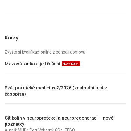
Kurzy
Zvyšte si kvalifikaci online z pohodlí domova
Mazová zátka a její řešení
NOVÝ KURZ
Svět praktické medicíny 2/2026 (znalostní test z
časopisu)
Citikolin v neuroprotekci a neuroregeneraci – nové
poznatky
Autoři: MUDr. Petr Výborný, CSc., FEBO