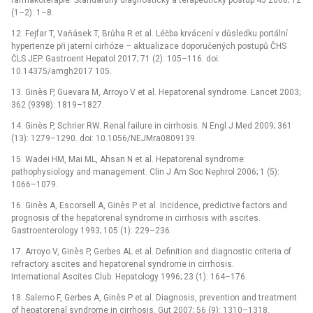
(1–2): 1–8.
12. Fejfar T, Vaňásek T, Brůha R et al. Léčba krvácení v důsledku portální
hypertenze při jaterní cirhóze –⁠ aktualizace doporučených postupů ČHS
ČLS JEP. Gastroent Hepatol 2017; 71 (2): 105–116. doi:
10.14375/amgh2017 105.
13. Ginès P, Guevara M, Arroyo V et al. Hepatorenal syndrome. Lancet 2003;
362 (9398): 1819–1827.
14. Ginès P, Schrier RW. Renal failure in cirrhosis. N Engl J Med 2009; 361
(13): 1279–1290. doi: 10.1056/NEJMra0809139.
15. Wadei HM, Mai ML, Ahsan N et al. Hepatorenal syndrome:
pathophysiology and management. Clin J Am Soc Nephrol 2006; 1 (5):
1066–1079.
16. Ginès A, Escorsell A, Ginès P et al. Incidence, predictive factors and
prognosis of the hepatorenal syndrome in cirrhosis with ascites.
Gastroenterology 1993; 105 (1): 229–236.
17. Arroyo V, Ginès P, Gerbes AL et al. Definition and diagnostic criteria of
refractory ascites and hepatorenal syndrome in cirrhosis.
International Ascites Club. Hepatology 1996; 23 (1): 164–176.
18. Salerno F, Gerbes A, Ginès P et al. Diagnosis, prevention and treatment
of hepatorenal syndrome in cirrhosis. Gut 2007; 56 (9): 1310–1318.