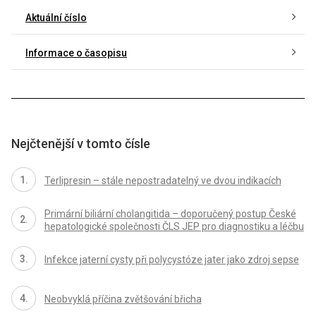
Aktuální číslo
Informace o časopisu
Nejčtenější v tomto čísle
Terlipresin – stále nepostradatelný ve dvou indikacích
Primární biliární cholangitida – doporučený postup České
hepatologické společnosti ČLS JEP pro diagnostiku a léčbu
Infekce jaterní cysty při polycystóze jater jako zdroj sepse
Neobvyklá příčina zvětšování břicha