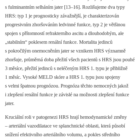
s fulminantním selháním jater [13–16]. Rozlišujeme dva typy
HRS: typ 1 je prognosticky závažnější, je charakterizován
progresivním zhoršováním ledvinné funkce, typ 2 je většinou
spojen s přítomností refrakterního ascitu a dlouhodobým, ale
„stabilním“ poklesem renální funkce. Mortalita jedinců
s pokročilým onemocněním jater se vznikem HRS významně
zhoršuje, průměrná doba přežití všech pacientů s HRS jsou pouhé
3 měsíce, přežití jedinců s neléčeným HRS 1. typu je přibližně
1 měsíc. Vysoké MELD skóre a HRS 1. typu jsou spojeny
s velmi špatnou prognózou. Prognóza těchto nemocných jakož
i zlepšení renální funkce je závislé na možnosti zlepšení funkce
jater.
Kruciální roli v patogenezi HRS hrají hemodynamické změny
–⁠ arteriální vazodilatace ve splanchnické oblasti, která působí
snížení efektivního arteriálního volumu, a pokles středního