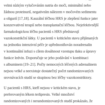
velmi nízkým vylučováním natria do moči, minimální nebo
žádnou proteinurií, negativním nálezem v močovém sedimentu
a oligurií [17,18]. Kauzální léčbou HRS je zlepšení funkce jater
konzervativní terapií nebo transplantační léčbou. Nejefektivnější
farmakologickou léčbu pacientů s HRS představují
vazokonstrikční látky. U pacientů v kritickém stavu přijímaných
na jednotku intenzivní péče je upřednostňován noradrenalin
v kontinuální infuzi s cílem dosáhnout vzestupu tlaku a úpravy
funkce ledvin. Doporučuje se jeho podávání v kombinaci
s albuminem [19–21]. Počty nemocných léčených adrenalinem
nejsou velké a neexistuje dostatečný počet randomizovaných
srovnávacích studií se skupinou bez léčby vazokonstriktory.
U pacientů s HRS, kteří nejsou v kritickém stavu, je
preferovaným lékem terlipresin. Velké množství
randomizovaných i nerandomizovaných studií prokázalo, že