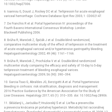
10.1002/hep27006.
6. Ioannou G, Doust J, Rockey DC et al. Terlipressin for acute esophageal
variceal hemorrhage. Cochrane Database Syst Rev 2003; 1: CD002147.
7. De Franchis R et al. Portal hypertension IV: proceedings of the
Fourth Baveno International Consensus Workshop. London:
Blackwell Publishing 2006.
8. Brůha R, Mareček Z, Špičák J et al. Double-blind randomized,
comparative multicenter study of the effect of terlipressin in the treatment
of acute esophageal variceal and/or hypertensive gastropathy bleeding.
Hepatogastroenterology 2002; 49 (46): 1161–1166.
9. Brůha R, Mareček Z, Procházka V et al. Double-blind randomized
multicenter study comparing the efficacy and safety of 10-day to 5-day
terlipressin treatment of bleeding esophageal varices.
Hepatogastroenterology 2009; 56 (90): 390–394.
10. Garcia-Tsao G, Abraldes JG, Berzigotti A et al. Portal hypertensive
bleeding in cirrhosis: risk stratification, diagnosis and management:
2016 Practice Guidance by the American Association for the Study of
Liver Diseases. Hepatology 2017; 65 (1): 310–335. doi: 10.1002/hep.28906.
11. Skládaný L, Jarčuška P, Hrušovský Š et al. Lie?ba a prevencčba
a prevencia krvácania pri portalnej hypertenzii. Metodický list racionálnej
farmakoterapie. Štandardný diagnostický a terapeutický postup 45 2008; 12