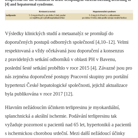
[4] and hepatorenal syndrome.
Výsledky klinických studií a metaanalýz se promítají do
doporučených postupů odborných společností [4,10–12]. Velmi
respektovaná a vždy očekávaná jsou doporučení a konsenzus
z pravidelných setkání odborníků v oblasti PH v Bavenu,
poslední šesté setkání proběhlo v roce 2015 [4]. Závazné jsou pro
nás zejména doporučené postupy Pracovní skupiny pro portální
hypertenzi České hepatologické společnosti, jejichž aktualizace
byla publikována v roce 2017 [12].
Hlavním nežádoucím účinkem terlipresinu je myokardiální,
splanchnická a akrální ischemie. Podávání terlipresinu tak
vyžaduje pozornost u pacientů nad 65 let, hypertoniků a pacientů
s ischemickou chorobou srdeční. Mezi další nežádoucí účinky