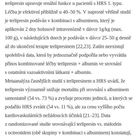
terlipresin upravuje renální funkce u pacientů s HRS 1. typu.
Léčba je efektivní přibližně u 40–50 %. V naprosté většině studií
je terlipresin podáván v kombinaci s albuminem, který je
aplikován 2 dny bolusově intravenózně v dávce 1g/kg (max.
100 g), v následujících dnech je podáván v dávce 25–50 g denně
až do ukončení terapie terlipresinem [22,23]. Zatím neexistují
spolehlivá data, která by jednoznačně podpořila nebo vyvrátila
přínos kombinované léčby terlipresin + albumin ve srovnání
s ostatními vazoaktivními látkami + albumin.
Metaanalýza časnějších studií s terlipresinem u HRS uvádí, že
terlipresin významně snižuje mortalitu při srovnání s albuminem
samostatně (54 vs. 73 %) a zvyšuje procento jedinců, u kterých se
podařilo HRS zvrátit (54 vs. 11 %), ale za cenu vyššího počtu
kardiovaskulárních nežádoucích účinků [21–23]. Data
z randomizované studie srovnávající terlipresin vs. midodrin
s octreotidem (obě skupiny v kombinaci s albuminem) konstatují,