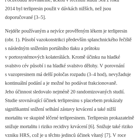
2014 byl terlipresin použit v dávkách nižších, než jsou
doporučované [3–5].
Nejdéle používaným a nejvíce prověřeným lékem je terlipresin
(obr. 1). Působí vazokonstrikci především splanchnického řečiště
s následným snížením portálního tlaku a průtoku
v portosystémových kolaterálách. Kromě účinku na hladké
svalstvo cév působí i na hladké svalstvo dělohy. V porovnání
s vazopresinem má delší poločas rozpadu (3–4 hod), nevyžaduje
kontinuální podání a je možné ho podávat frakcionovaně.
Jeho účinnost sledovalo nejméně 20 randomizovaných studií.
Studie srovnávající účinek terlipresinu s placebem prokázaly
signifikantní snížení selhání zástavy krvácení a také nižší
mortalitu ve skupině léčené terlipresinem. Terlipresin prokazatelně
snižuje mortalitu i riziko recidivy krvácení [6]. Snižuje také riziko
vzniku HRS, což je u těchto jedinců účinek vítaný [7]. V roce