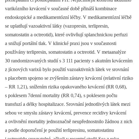
varikózního krvácení v současné době přináší kombinace
endoskopické a medikamentózní léčby. V medikamentózní léčbě
se uplatňují vazoaktivní látky (vazopresin, terlipresin,
somatostatin a octreotid), které ovlivňují splanchnickou perfuzi
a snižují portální tlak. V klinické praxi jsou v současnosti
používány terlipresin, somatostatin a octreotid. V metaanalýze
30 randomizovaných studií s 3 111 pacienty s akutním krvácením
z jícnových varixů bylo použití vazoaktivních látek ve srovnání
s placebem spojeno se zvýšením zástavy krvácení (relativní riziko
–⁠ RR 1,21), snížením rizika opakovaného krvácení (RR 0,68),
s poklesem 7denní mortality (RR 0,74), s poklesem počtu
transfuzí a délky hospitalizace. Srovnání jednotlivých látek mezi
sebou ve smyslu zástavy krvácení, prevence recidivy krvácení
a ovlivnění mortality jednoznačně neupřednostnilo žádnou z nich
a podle doporučení je použití terlipresinu, somatostatinu
i octreotidu srovnatelné, ačkoli v recentní studii Sea z roku