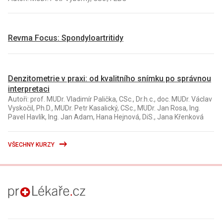
Revma Focus: Spondyloartritidy
Denzitometrie v praxi: od kvalitního snímku po správnou
interpretaci
Autoři: prof. MUDr. Vladimír Palička, CSc., Dr.h.c., doc. MUDr. Václav
Vyskočil, Ph.D., MUDr. Petr Kasalický, CSc., MUDr. Jan Rosa, Ing.
Pavel Havlík, Ing. Jan Adam, Hana Hejnová, DiS., Jana Křenková
VŠECHNY KURZY
proLékaře.cz