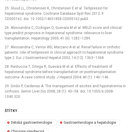
25. Gluud LL, Christensen K, Christensen E et al. Terlipressin for
hepatorenal syndrome. Cochrane Database Syst Rev 2012; 9:
CD005162. doi: 10.1002/14651858.CD005162.pub3.
26. Alessandria C, Ozdogan O, Guevara M et al. MELD score and clinical
type predict prognosis in hepatorenal syndrome: relevance to liver
transplantation. Hepatology 2005; 41 (6): 1282–1289.
27. Alessandria C, Venon WD, Marzano A et al. Renal failure in cirrhotic
patients: role of terlipressin in clinical approach to hepatorenal syndrome
type 2. Eur J Gastroenterol Hepatol 2002; 14 (12): 1363–1368.
28. Restuccia T, Ortega R, Guevara M et al. Effects of treatment of
hepatorenal syndrome before transplantation on posttransplantation
outcome. A case control study. J Hepatol 2004; 40 (1): 140–146.
29. Ginès P, Cardenas A. The management of ascites and hyponatremia in
cirrhosis. Semin Liver Dis 2008; 28 (1): 43–58. doi: 10.1055/s-2008-
1040 320.
ŠTÍTKY
Dětská gastroenterologie
Gastroenterologie a hepatologie
Chirurgie všeobecná