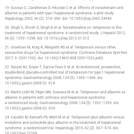
19. Duvoux C, Zanditenas D, Hézode C et al. Effects of noradrenalin and
albumin in patients with type I hepatorenal syndrome: a pilot study.
Hepatology 2002; 36 (2): 374–380. doi: 10.1053/jhep.2002.34343.
20. Singh V, Ghosh S, Singh B et al. Noradrenaline vs. terlipressin in the
treatment of hepatorenal syndrome: a randomized study. J Hepatol 2012;
56 (6): 1293–1298. doi: 10.1016/j.jhep.2012.01.012.
21. Israelsen M, Krag A, Allegretti AS et al. Terlipressin versus other
vasoactive drugs for hepatorenal syndrome. Cochrane Database Syst Rev
2017; 9: CD011532. doi: 10.1002/14651858.CD011532.pub2.
22. Sanyal AJ, Boyer T, Garcia-Tsao G et al. A randomized, prospective,
double-blind, placebo-controlled trial of terlipressin for type 1 hepatorenal
syndrome. Gastroenterology 2008; 134 (5): 1360–1368. doi:
10.1053/j.gastro.2008.02. 014.
23. Martín-Llahí M, Pépin MN, Guevara M et al. Terlipressin and albumin vs
albumin in patients with cirrhosis and hepatorenal syndrome:
a randomized study. Gastroenterology 2008; 134 (5): 1352–1359. doi:
10.1053/j.gastro.2008.02. 024.
24. Cavallin M, Kamath PS, Merli M et al. Terlipressin plus albumin versus
midodrine and octreotide plus albumin in the treatment of hepatorenal
syndrome: a randomized trial. Hepatology 2015; 62 (2): 567–574. doi:
10.1002/hep.27709.