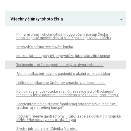
Všechny články tohoto čísla
Primární biliární cholangitida – doporučený postup České
hepatologické společnosti ČLS JEP pro diagnostiku a léčbu
Neobvyklá příčina zvětšování břicha
Infekce jaterní cysty při polycystóze jater jako zdroj sepse
Terlipresin – stále nepostradatelný ve dvou indikacích
Akutní poškození ledvin u pacientů s akutní pankreatitidou
Léčba komplikované Crohnovy choroby vedolizumabem
Kombinace endoskopické slizniční resekce a „full-thickness“
resekce v léčbě adenomu ascendens s příznakem „non-liftingu“
Gastrointestinálne prejavy familiárnej stredomorskej horúčky –
problém aj v strednej Európe?
Populární sleeve gastrectomy – tubulizace žaludku v chirurgické
léčbě těžké obezity a cukrovky 2. typu
Životní jubileum prof. Zdeňka Marečka