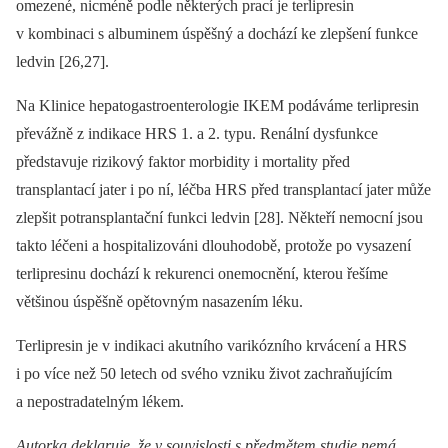
omezené, nicméně podle některých prací je terlipresin
v kombinaci s albuminem úspěšný a dochází ke zlepšení funkce
ledvin [26,27].
Na Klinice hepatogastroenterologie IKEM podáváme terlipresin
převážně z indikace HRS 1. a 2. typu. Renální dysfunkce
představuje rizikový faktor morbidity i mortality před
transplantací jater i po ní, léčba HRS před transplantací jater může
zlepšit potransplantační funkci ledvin [28]. Někteří nemocní jsou
takto léčeni a hospitalizováni dlouhodobě, protože po vysazení
terlipresinu dochází k rekurenci onemocnění, kterou řešíme
většinou úspěšně opětovným nasazením léku.
Terlipresin je v indikaci akutního varikózního krvácení a HRS
i po více než 50 letech od svého vzniku život zachraňujícím
a nepostradatelným lékem.
Autorka deklaruje, že v souvislosti s předmětem studie nemá