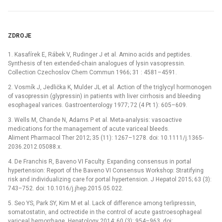
ZDROJE
1. Kasafírek E, Rábek V, Rudinger J et al. Amino acids and peptides.
Synthesis of ten extended-chain analogues of lysin vasopressin.
Collection Czechoslov Chem Commun 1966; 31 : 4581–4591.
2. Vosmík J, Jedlička K, Mulder JL et al. Action of the triglycyl hormonogen
of vasopressin (glypressin) in patients with liver cirrhosis and bleeding
esophageal varices. Gastroenterology 1977; 72 (4 Pt 1): 605–609.
3. Wells M, Chande N, Adams P et al. Meta-analysis: vasoactive
medications for the management of acute variceal bleeds.
Aliment Pharmacol Ther 2012; 35 (11): 1267–1278. doi: 10.1111/j.1365-
2036.2012.05088.x.
4. De Franchis R, Baveno VI Faculty. Expanding consensus in portal
hypertension: Report of the Baveno VI Consensus Workshop: Stratifying
risk and individualizing care for portal hypertension. J Hepatol 2015; 63 (3):
743–752. doi: 10.1016/j.jhep.2015.05.022.
5. Seo YS, Park SY, Kim M et al. Lack of difference among terlipressin,
somatostatin, and octreotide in the control of acute gastroesophageal
variceal hemorrhage. Hepatology 2014; 60 (3): 954–963. doi: