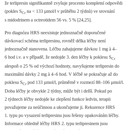
že terlipresin signifikantně zvyšuje procento kompletní odpovědi
(pokles S
na < 133 µmol/l v průběhu 2 týdnů) ve srovnání
Cr
s midodrinem a octreotidem 56 vs. 5 % [24,25].
Pro diagnózu HRS neexistuje jednoznačně doporučené
dávkovací schéma terlipresinu, rovněž délka léčby není
jednoznačně stanovena. Léčbu zahajujeme dávkou 1 mg à 4–
6 hod i.v. a v případě, že nedojde 3. den léčby k poklesu S
Cr
alespoň o 25 % od výchozí hodnoty, navyšujeme terlipresin do
maximální dávky 2 mg à 4–6 hod. V léčbě se pokračuje až do
poklesu S
pod 133 µmol/l, průměrně v rozmezí 88–106 µmol/l.
Cr
Doba léčby je obvykle 2 týdny, může být i delší. Pokud po
2 týdnech léčby nedojde ke zlepšení funkce ledvin, terapii
považujeme za neúčinnou a ukončujeme ji. Rekurence HRS
1. typu po vysazení terlipresinu jsou řešeny opakováním léčby.
Informace ohledně léčby HRS 2. typu terlipresinem jsou