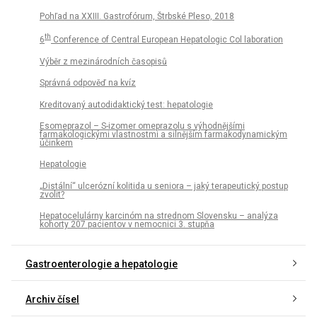
Pohľad na XXIII. Gastrofórum, Štrbské Pleso, 2018
th
6
Conference of Central European Hepatologic Col laboration
Výběr z mezinárodních časopisů
Správná odpověď na kvíz
Kreditovaný autodidaktický test: hepatologie
Esomeprazol – S-izomer omeprazolu s výhodnějšími
farmakologickými vlastnostmi a silnějším farmakodynamickým
účinkem
Hepatologie
„Distální“ ulcerózní kolitida u seniora – jaký terapeutický postup
zvolit?
Hepatocelulárny karcinóm na strednom Slovensku – analýza
kohorty 207 pacientov v nemocnici 3. stupňa
Gastroenterologie a hepatologie
Archiv čísel