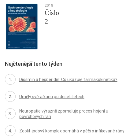
2018
Číslo
2
Nejčtenější tento týden
Diosmin a hesperidin: Co ukazuje farmakokinetika?
Umělý svěrač anu po deseti letech
Neuropatie výrazně zpomaluje proces hojení u
povrchových ran
Zeolit-jodový komplex pomáhá v péči o infikované rány