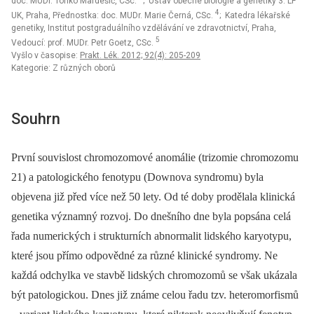
doc. MUDr. Tonko Mardešič, CSc.
; Ústav obecné biologie a genetiky 3. LF
4
UK, Praha, Přednostka: doc. MUDr. Marie Černá, CSc.
; Katedra lékařské
genetiky, Institut postgraduálního vzdělávání ve zdravotnictví, Praha,
5
Vedoucí: prof. MUDr. Petr Goetz, CSc.
Vyšlo v časopise:
Prakt. Lék. 2012; 92(4): 205-209
Kategorie: Z různých oborů
Souhrn
První souvislost chromozomové anomálie (trizomie chromozomu
21) a patologického fenotypu (Downova syndromu) byla
objevena již před více než 50 lety. Od té doby prodělala klinická
genetika významný rozvoj. Do dnešního dne byla popsána celá
řada numerických i strukturních abnormalit lidského karyotypu,
které jsou přímo odpovědné za různé klinické syndromy. Ne
každá odchylka ve stavbě lidských chromozomů se však ukázala
být patologickou. Dnes již známe celou řadu tzv. heteromorfismů