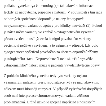
pediatra, gynekologa či neurologa) je tak takováto informace
leckdy až nadbytečná, případně i matoucí. V souvislosti s tím řada
odborných společností doporučuje nálezy fenotypově
nevýznamných variant do zprávy pro kliniky neuvádět (5). Pokud
je nález určité varianty ve zprávě o cytogenetickém vyšetření
přesto uveden, musí být zcela benigní povaha této varianty
pacientovi pečlivě vysvětlena, a to zejména v případě, kdy bylo
cytogenetické vyšetření prováděno za účelem objasnění příčiny
patologického stavu. Neprovedené či nedostatečné vysvětlení
„abnormálního“ nálezu může u pacienta vyvolat zbytečné obavy.
Z pohledu klinického genetika tedy tyto varianty nejsou
významným nálezem, přesto jsou situace, kdy se nad takovýmto
nálezem musí hlouběji zamyslet. V případě vyšetřování dospělých
osob není interpretace chromozomových variant většinou
problematická. Určité riziko je spojené například s nosičstvím