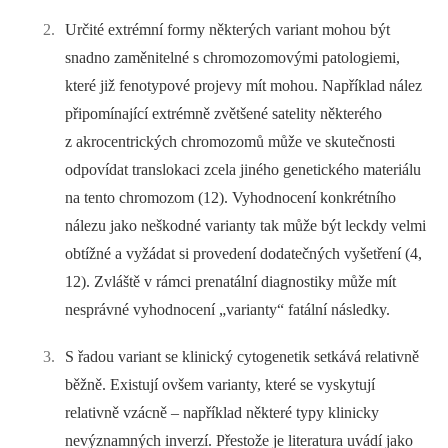
Určité extrémní formy některých variant mohou být
snadno zaměnitelné s chromozomovými patologiemi,
které již fenotypové projevy mít mohou. Například nález
připomínající extrémně zvětšené satelity některého
z akrocentrických chromozomů může ve skutečnosti
odpovídat translokaci zcela jiného genetického materiálu
na tento chromozom (12). Vyhodnocení konkrétního
nálezu jako neškodné varianty tak může být leckdy velmi
obtížné a vyžádat si provedení dodatečných vyšetření (4,
12). Zvláště v rámci prenatální diagnostiky může mít
nesprávné vyhodnocení „varianty“ fatální následky.
S řadou variant se klinický cytogenetik setkává relativně
běžně. Existují ovšem varianty, které se vyskytují
relativně vzácně –⁠ například některé typy klinicky
nevýznamných inverzí. Přestože je literatura uvádí jako