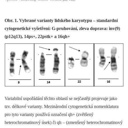
Obr. 1. Vybrané varianty lidského karyotypu – standardní
cytogenetické vyšetření: G-pruhování, zleva doprava: inv(9)
(p12q13), 14ps+, 22pstk+ a 16qh+
Variabilní uspořádání těchto oblastí se nejčastěji projevuje jako
tzv. délkové varianty. Mezinárodní cytogenetická nomenklatura
pro tyto varianty používá označení qh+ (zvětšený
heterochromatinový úsek) či qh –⁠ (zmenšený heterochromatinový