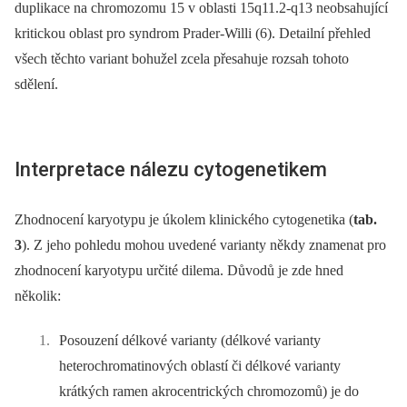
duplikace na chromozomu 15 v oblasti 15q11.2-q13 neobsahující
kritickou oblast pro syndrom Prader-Willi (6). Detailní přehled
všech těchto variant bohužel zcela přesahuje rozsah tohoto
sdělení.
Interpretace nálezu cytogenetikem
Zhodnocení karyotypu je úkolem klinického cytogenetika (
tab.
3
). Z jeho pohledu mohou uvedené varianty někdy znamenat pro
zhodnocení karyotypu určité dilema. Důvodů je zde hned
několik:
Posouzení délkové varianty (délkové varianty
heterochromatinových oblastí či délkové varianty
krátkých ramen akrocentrických chromozomů) je do