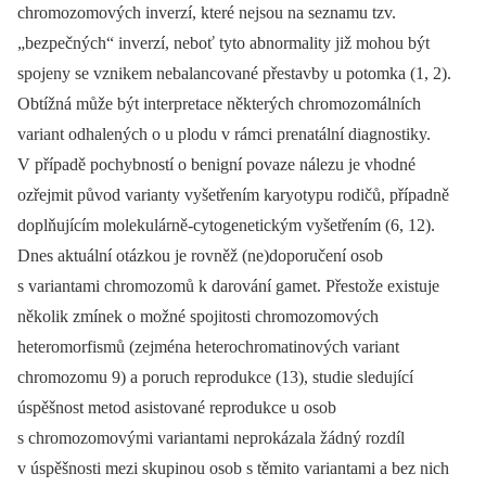
chromozomových inverzí, které nejsou na seznamu tzv.
„bezpečných“ inverzí, neboť tyto abnormality již mohou být
spojeny se vznikem nebalancované přestavby u potomka (1, 2).
Obtížná může být interpretace některých chromozomálních
variant odhalených o u plodu v rámci prenatální diagnostiky.
V případě pochybností o benigní povaze nálezu je vhodné
ozřejmit původ varianty vyšetřením karyotypu rodičů, případně
doplňujícím molekulárně-cytogenetickým vyšetřením (6, 12).
Dnes aktuální otázkou je rovněž (ne)doporučení osob
s variantami chromozomů k darování gamet. Přestože existuje
několik zmínek o možné spojitosti chromozomových
heteromorfismů (zejména heterochromatinových variant
chromozomu 9) a poruch reprodukce (13), studie sledující
úspěšnost metod asistované reprodukce u osob
s chromozomovými variantami neprokázala žádný rozdíl
v úspěšnosti mezi skupinou osob s těmito variantami a bez nich