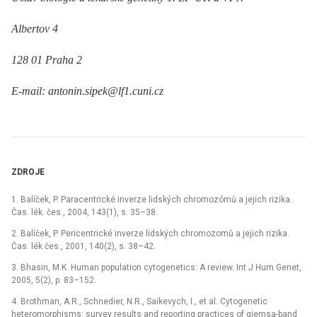
Albertov 4
128 01 Praha 2
E-mail: antonin.sipek@lf1.cuni.cz
ZDROJE
1. Balíček, P. Paracentrické inverze lidských chromozómů a jejich rizika.
Čas. lék. čes., 2004, 143(1), s. 35–38.
2. Balíček, P. Pericentrické inverze lidských chromozomů a jejich rizika.
Čas. lék čes., 2001, 140(2), s. 38–42.
3. Bhasin, M.K. Human population cytogenetics: A review. Int J Hum Genet,
2005, 5(2), p. 83–152.
4. Brothman, A.R., Schnedier, N.R., Saikevych, I., et al. Cytogenetic
heteromorphisms: survey results and reporting practices of giemsa-band