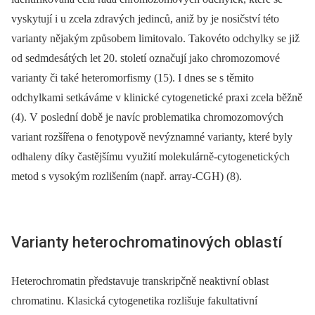
vyskytují i u zcela zdravých jedinců, aniž by je nosičství této
varianty nějakým způsobem limitovalo. Takovéto odchylky se již
od sedmdesátých let 20. století označují jako chromozomové
varianty či také heteromorfismy (15). I dnes se s těmito
odchylkami setkáváme v klinické cytogenetické praxi zcela běžně
(4). V poslední době je navíc problematika chromozomových
variant rozšířena o fenotypově nevýznamné varianty, které byly
odhaleny díky častějšímu využití molekulárně-cytogenetických
metod s vysokým rozlišením (např. array-CGH) (8).
Varianty heterochromatinových oblastí
Heterochromatin představuje transkripčně neaktivní oblast
chromatinu. Klasická cytogenetika rozlišuje fakultativní