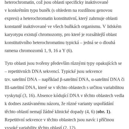
heterochromatin, což jsou oblasti specificky inaktivované
v konkrétním typu buněk (s ohledem na rozdílnou genovou
expresi) a heterochromatin konstitutivní, který zahrnuje oblasti
konstantě inaktivované ve všech buňkách organismu. V lidském
karyotypu existují chromozomy, pro které je rozsáhlejší oblast
konstitutivního heterochromatinu typická –⁠ jedná se o dlouhá
ramena chromozomů 1, 9, 16 a Y (6).
Tyto oblasti jsou tvořeny především různými typy opakujících se
–⁠ repetitivních DNA sekvencí. Typické jsou sekvence
tzv. satelitní DNA –⁠ například β-satelitní DNA, α-satelitní DNA či
III-satelitní DNA, které se v těchto oblastech s určitou variabilitou
vyskytují (3, 16). Absence kódující DNA v těchto oblastech vedla
k dodnes zastávanému názoru, že různé varianty uspořádání
těchto oblastí nemají žádné klinické dopady (4, 6) (
obr. 1)
.
Repetitivní sekvence v těchto oblastech jsou navíc i příčinou
vysoké variability těchto oblastí (2, 12).