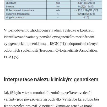
V rozhodování o zhodnocení a vydání výsledku u konkrétní
identifikované varianty pomáhá cytogenetikům mezinárodní
cytogenetická nomenklatura –⁠ ISCN (11) a doporučení různých
odborných společností (European Cytogeneticists Association,
ECA) (5).
Interpretace nálezu klinickým genetikem
Jak již bylo v textu mnohokrát zmíněno, veškeré uvedené
varianty jsou považovány za odchylky ve stavbě karyotypu bez
fenotypových projevů. Z pohledu klinika-negenetika (např.