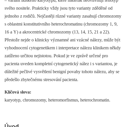
–⁠ variant lidského karyotypu, které nikterak neovlivňují fenotyp
svého nositele. Prakticky vždy jsou tyto varianty zděděné od
jednoho z rodičů. Nejčastěji různé varianty zasahují chromozomy
s oblastmi konstitutivního heterochromatinu (chromozomy 1, 9,
16 a Y) a akrocentrické chromozomy (13, 14, 15, 21 a 22).
Přestože nejde o klinicky významné ani vzácné nálezy, může být
vyhodnocení cytogenetikem i interpretace nálezu klinikem někdy
zatíženo určitou nejistotou. Pokud je ve zprávě určené pro
pacienta uveden kompletní cytogenetický nález i s variantou, je
důležité pečlivé vysvětlení benigní povahy tohoto nálezu, aby se
předešlo zbytečnému stresování pacienta.
Klíčová slova:
karyotyp, chromozomy, heteromorfismus, heterochromatin.
Úvod