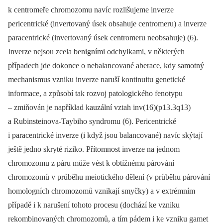
k centromeře chromozomu navíc rozlišujeme inverze
pericentrické (invertovaný úsek obsahuje centromeru) a inverze
paracentrické (invertovaný úsek centromeru neobsahuje) (6).
Inverze nejsou zcela benigními odchylkami, v některých
případech jde dokonce o nebalancované aberace, kdy samotný
mechanismus vzniku inverze naruší kontinuitu genetické
informace, a způsobí tak rozvoj patologického fenotypu
–⁠ zmiňován je například kauzální vztah inv(16)(p13.3q13)
a Rubinsteinova-Taybiho syndromu (6). Pericentrické
i paracentrické inverze (i když jsou balancované) navíc skýtají
ještě jedno skryté riziko. Přítomnost inverze na jednom
chromozomu z páru může vést k obtížnému párování
chromozomů v průběhu meiotického dělení (v průběhu párování
homologních chromozomů vznikají smyčky) a v extrémním
případě i k narušení tohoto procesu (dochází ke vzniku
rekombinovaných chromozomů, a tím pádem i ke vzniku gamet