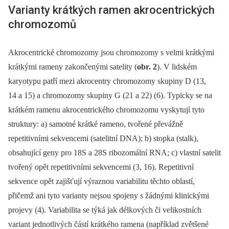
Varianty krátkých ramen akrocentrických
chromozomů
Akrocentrické chromozomy jsou chromozomy s velmi krátkými
krátkými rameny zakončenými satelity (
obr. 2
). V lidském
karyotypu patří mezi akrocentry chromozomy skupiny D (13,
14 a 15) a chromozomy skupiny G (21 a 22) (6). Typicky se na
krátkém ramenu akrocentrického chromozomu vyskytují tyto
struktury: a) samotné krátké rameno, tvořené převážně
repetitivními sekvencemi (satelitní DNA); b) stopka (stalk),
obsahující geny pro 18S a 28S ribozomální RNA; c) vlastní satelit
tvořený opět repetitivními sekvencemi (3, 16). Repetitivní
sekvence opět zajišťují výraznou variabilitu těchto oblastí,
přičemž ani tyto varianty nejsou spojeny s žádnými klinickými
projevy (4). Variabilita se týká jak délkových či velikostních
variant jednotlivých částí krátkého ramena (například zvětšené