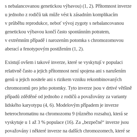
s nebalancovanou genetickou výbavou) (1, 2). Přítomnost inverze
u jednoho z rodičů tak může vést k zásadním komplikacím
v průběhu reprodukce, neboť vývoj zygoty s nebalancovanou
genetickou výbavou končí často spontánním potratem,
v extrémním případě i narozením potomka s chromozomovou
aberací a fenotypovým postižením (1, 2).
Existují ovšem i takové inverze, které se vyskytují v populaci
relativně často a jejich přítomnost není spojena ani s narušením
genů u jejich nositele ani s rizikem vzniku rekombinovaných
chromozomů pro jeho potomky. Tyto inverze jsou v drtivé většině
případů zděděné od jednoho z rodičů a považovány za varianty
lidského karyotypu (4, 6). Modelovým případem je inverze
heterochromatinu na chromozomu 9 (různého rozsahu), která se
vyskytuje u 1 až 3 % populace (16). Za „bezpečné“ inverze jsou
považovány i některé inverze na dalších chromozomech, které se