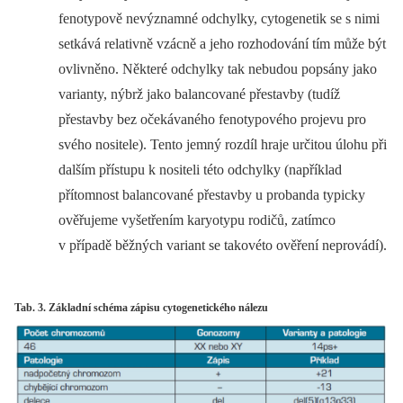
fenotypově nevýznamné odchylky, cytogenetik se s nimi
setkává relativně vzácně a jeho rozhodování tím může být
ovlivněno. Některé odchylky tak nebudou popsány jako
varianty, nýbrž jako balancované přestavby (tudíž
přestavby bez očekávaného fenotypového projevu pro
svého nositele). Tento jemný rozdíl hraje určitou úlohu při
dalším přístupu k nositeli této odchylky (například
přítomnost balancované přestavby u probanda typicky
ověřujeme vyšetřením karyotypu rodičů, zatímco
v případě běžných variant se takovéto ověření neprovádí).
Tab. 3. Základní schéma zápisu cytogenetického nálezu