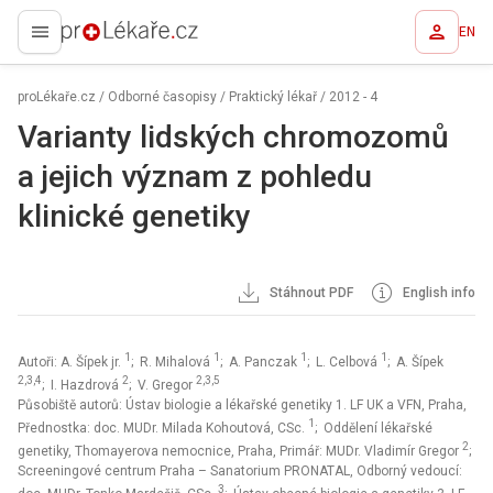
EN
proLékaře.cz
proLékaře.cz
/
Odborné časopisy
/
Praktický lékař
/
2012 - 4
Varianty lidských chromozomů
a jejich význam z pohledu
klinické genetiky
Stáhnout PDF
English info
1
1
1
1
Autoři: A. Šípek jr.
; R. Mihalová
; A. Panczak
; L. Celbová
; A. Šípek
2,3,4
2
2,3,5
; I. Hazdrová
; V. Gregor
Působiště autorů: Ústav biologie a lékařské genetiky 1. LF UK a VFN, Praha,
1
Přednostka: doc. MUDr. Milada Kohoutová, CSc.
; Oddělení lékařské
2
genetiky, Thomayerova nemocnice, Praha, Primář: MUDr. Vladimír Gregor
;
Screeningové centrum Praha – Sanatorium PRONATAL, Odborný vedoucí:
3