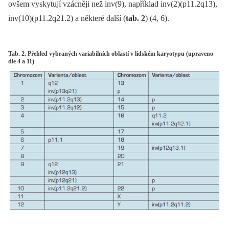
ovšem vyskytují vzácněji než inv(9), například inv(2)(p11.2q13),
inv(10)(p11.2q21.2) a některé další (
tab. 2
) (4, 6).
Tab. 2. Přehled vybraných variabilních oblastí v lidském karyotypu (upraveno
dle 4 a 11)