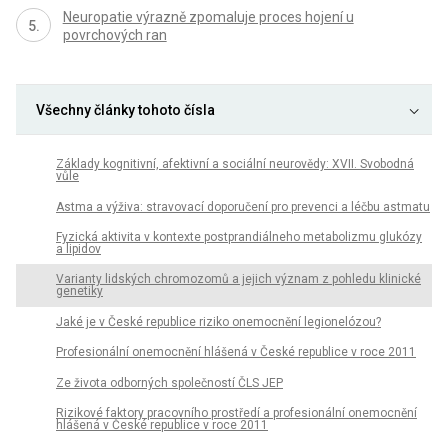
Neuropatie výrazně zpomaluje proces hojení u
povrchových ran
Všechny články tohoto čísla
Základy kognitivní, afektivní a sociální neurovědy: XVII. Svobodná
vůle
Astma a výživa: stravovací doporučení pro prevenci a léčbu astmatu
Fyzická aktivita v kontexte postprandiálneho metabolizmu glukózy
a lipidov
Varianty lidských chromozomů a jejich význam z pohledu klinické
genetiky
Jaké je v České republice riziko onemocnění legionelózou?
Profesionální onemocnění hlášená v České republice v roce 2011
Ze života odborných společností ČLS JEP
Rizikové faktory pracovního prostředí a profesionální onemocnění
hlášená v České republice v roce 2011