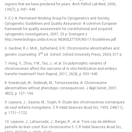
regions that we have pondered for years. Arch Pathol Lab Med, 2006,
130(7), p. 947–949.
5. E.C.A. Permanent Working Group for Cytogenetics and Society,
Cytogenetic Guidelines and Quality Assurance: A common European
framework for quality assessment for constitutional and acquired
cytogenetic investigations, 2007, 33 p. Dostupné z:
http://www.biologia.uniba.it/eca/ NEWSLETTER/NS-17/Guidelines.pdf.
6. Gardner, R.J. McK., Sutherland, G.R. Chromosome abnormalities and
rd
genetic counseling. 3
ed. Oxford: Oxford University Press, 2004, 577 p.
7. Hong, Y., Zhou, Y.W., Tao, J., et al. Do polymorphic variants of
chromosomes affect the outcome of in vitro fertilization and embryo
transfer treatment? Hum Reprod, 2011, 26(4), p. 933–940.
8. Kowalczyk, M., Srebniak, M., Tomaszewska, A. Chromosome
abnormalities without phenotypic consequences. J Appl Genet, 2007,
48(2), p. 157–166.
9. Lejeune, J., Gautier, M., Turpin, R. Etude des chromosomes somatiques
de neuf enfants mongoliens. C R Hebd Seances Acad Sci, 1959, 248(11),
p. 1721–1722.
10. Lejeune, J., Lafourcade, J., Berger, R., et al. Trois cas de délétion
partielle du bras court d’un chromosome 5. C R Hebd Seances Acad Sci,