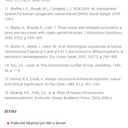
1963, 257(18), p. 3098–3102.
11. Shaffer, L.G., Slovak, M.L., Campbell, L.J. ISCN 2009: An international
system for human cytogenetic nomenclature (2009). Basel: Karger, 2009,
138 p.
12. Starke, H., Mrasek, K., Liehr, T. Three cases with enlarged acrocentric p-
arms and two cases with cryptic partial trisomies. J Histochem Cytochem,
2005, 53(3), p. 359–360.
13. Starke, H., Seidel, J., Henn, W., et al. Homologous sequences at human
chromosome 9 bands p12 and q13-21.1 are involved in different patterns of
pericentric rearrangements. Eur J Hum Genet, 2002, 10(12), p. 790–800.
14. Tjio, J.H., Levan, A. The chromosome number of man. Hereditas, 1956,
42, p. 1–6.
15. Verma, R.S., Dosik, H. Human chromosomal heteromorphisms: nature
and clinical significance. Int Rev Cytol, 1980, 62, p. 361–333.
16. Wyandt, H.E., Tonk, V.S., et al. Atlas of human chromosome
heteromorphisms. Dordrecht: Kluwer Academic Press, 2004, 3000 p.
ŠTÍTKY
Praktické lékařství pro děti a dorost