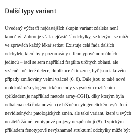
Další typy variant
Uvedený výčet tří nejčastějších skupin variant zdaleka není
konečný. Zahrnuje však nejčastější odchylky, se kterými se může
ve zprávách každý lékař setkat. Existuje celá řada dalších
odchylek, které byly pozorovány u fenotypově normálních
jedinců –⁠ řadí se sem například fragilita určitých oblastí, ale
vzácně i některé delece, duplikace či inzerce, byť jsou takovéto
případy zmiňovány velmi vzácně (6, 8). Dále jsou to také nové
molekulárně-cytogenetické metody s vysokým rozlišením
(příkladem je například metoda array-CGH), díky kterým byla
odhalena celá řada nových (v běžném cytogenetickém vyšetření
neviditelných) patologických změn, ale také variant, které u svých
nositelů žádné fenotypové projevy nezpůsobují (8). Typickým
příkladem fenotypově nevýznamné strukturní odchylky může být