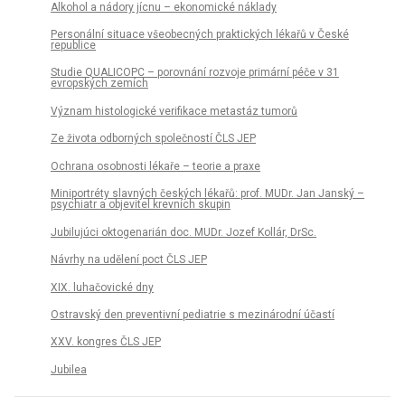
Alkohol a nádory jícnu – ekonomické náklady
Personální situace všeobecných praktických lékařů v České
republice
Studie QUALICOPC – porovnání rozvoje primární péče v 31
evropských zemích
Význam histologické verifikace metastáz tumorů
Ze života odborných společností ČLS JEP
Ochrana osobnosti lékaře – teorie a praxe
Miniportréty slavných českých lékařů: prof. MUDr. Jan Janský –
psychiatr a objevitel krevních skupin
Jubilujúci oktogenarián doc. MUDr. Jozef Kollár, DrSc.
Návrhy na udělení poct ČLS JEP
XIX. luhačovické dny
Ostravský den preventivní pediatrie s mezinárodní účastí
XXV. kongres ČLS JEP
Jubilea