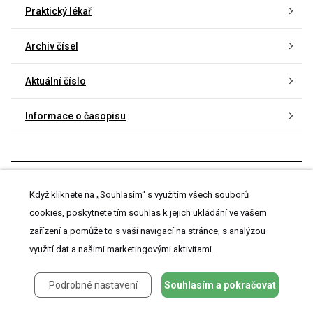
Praktický lékař
Archiv čísel
Aktuální číslo
Informace o časopisu
Když kliknete na „Souhlasím“ s využitím všech souborů
Nejčtenější v tomto čísle
cookies, poskytnete tím souhlas k jejich ukládání ve vašem
zařízení a pomůže to s vaší navigací na stránce, s analýzou
Astma a výživa: stravovací doporučení pro prevenci
a léčbu astmatu
využití dat a našimi marketingovými aktivitami.
Varianty lidských chromozomů a jejich význam z pohledu
Podrobné nastavení
Souhlasím a pokračovat
klinické genetiky