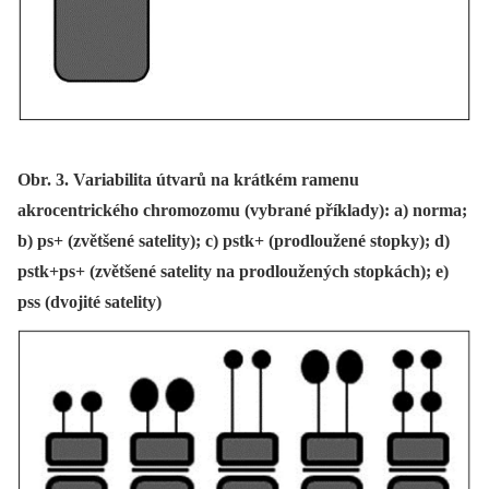
Obr. 3. Variabilita útvarů na krátkém ramenu
akrocentrického chromozomu (vybrané příklady): a) norma;
b) ps+ (zvětšené satelity); c) pstk+ (prodloužené stopky); d)
pstk+ps+ (zvětšené satelity na prodloužených stopkách); e)
pss (dvojité satelity)