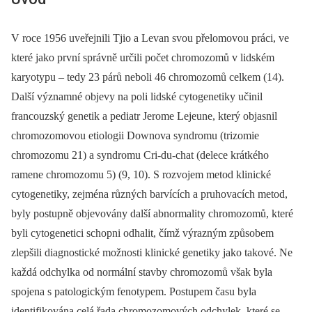
V roce 1956 uveřejnili Tjio a Levan svou přelomovou práci, ve
které jako první správně určili počet chromozomů v lidském
karyotypu –⁠ tedy 23 párů neboli 46 chromozomů celkem (14).
Další významné objevy na poli lidské cytogenetiky učinil
francouzský genetik a pediatr Jerome Lejeune, který objasnil
chromozomovou etiologii Downova syndromu (trizomie
chromozomu 21) a syndromu Cri-du-chat (delece krátkého
ramene chromozomu 5) (9, 10). S rozvojem metod klinické
cytogenetiky, zejména různých barvících a pruhovacích metod,
byly postupně objevovány další abnormality chromozomů, které
byli cytogenetici schopni odhalit, čímž výrazným způsobem
zlepšili diagnostické možnosti klinické genetiky jako takové. Ne
každá odchylka od normální stavby chromozomů však byla
spojena s patologickým fenotypem. Postupem času byla
identifikována celá řada chromozomových odchylek, které se