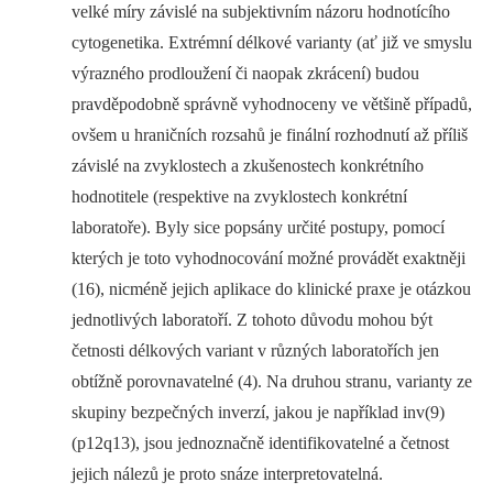
velké míry závislé na subjektivním názoru hodnotícího
cytogenetika. Extrémní délkové varianty (ať již ve smyslu
výrazného prodloužení či naopak zkrácení) budou
pravděpodobně správně vyhodnoceny ve většině případů,
ovšem u hraničních rozsahů je finální rozhodnutí až příliš
závislé na zvyklostech a zkušenostech konkrétního
hodnotitele (respektive na zvyklostech konkrétní
laboratoře). Byly sice popsány určité postupy, pomocí
kterých je toto vyhodnocování možné provádět exaktněji
(16), nicméně jejich aplikace do klinické praxe je otázkou
jednotlivých laboratoří. Z tohoto důvodu mohou být
četnosti délkových variant v různých laboratořích jen
obtížně porovnavatelné (4). Na druhou stranu, varianty ze
skupiny bezpečných inverzí, jakou je například inv(9)
(p12q13), jsou jednoznačně identifikovatelné a četnost
jejich nálezů je proto snáze interpretovatelná.