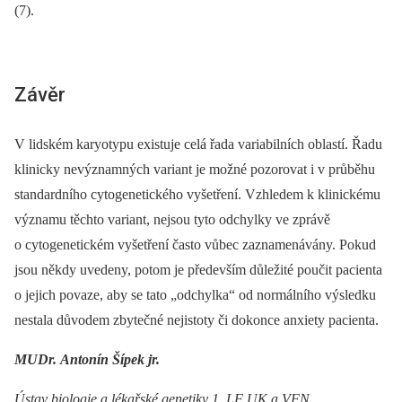
(7).
Závěr
V lidském karyotypu existuje celá řada variabilních oblastí. Řadu
klinicky nevýznamných variant je možné pozorovat i v průběhu
standardního cytogenetického vyšetření. Vzhledem k klinickému
významu těchto variant, nejsou tyto odchylky ve zprávě
o cytogenetickém vyšetření často vůbec zaznamenávány. Pokud
jsou někdy uvedeny, potom je především důležité poučit pacienta
o jejich povaze, aby se tato „odchylka“ od normálního výsledku
nestala důvodem zbytečné nejistoty či dokonce anxiety pacienta.
MUDr. Antonín Šípek jr.
Ústav biologie a lékařské genetiky 1. LF UK a VFN