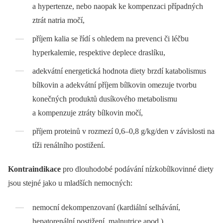
a hypertenze, nebo naopak ke kompenzaci případných
ztrát natria močí,
příjem kalia se řídí s ohledem na prevenci či léčbu
hyperkalemie, respektive deplece draslíku,
adekvátní energetická hodnota diety brzdí katabolismus
bílkovin a adekvátní příjem bílkovin omezuje tvorbu
konečných produktů dusíkového metabolismu
a kompenzuje ztráty bílkovin močí,
příjem proteinů v rozmezí 0,6–0,8 g/kg/den v závislosti na
tíži renálního postižení.
Kontraindikace
pro dlouhodobé podávání nízkobílkovinné diety
jsou stejné jako u mladších nemocných:
nemocní dekompenzovaní (kardiální selhávání,
hepatorenální postižení, malnutrice apod.),