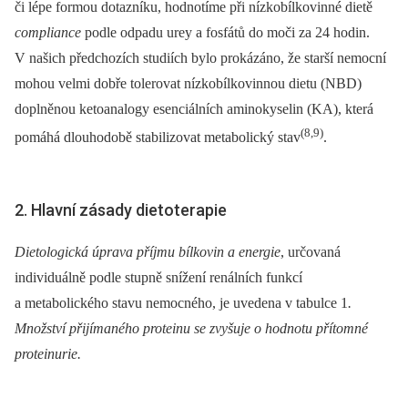
či lépe formou dotazníku, hodnotíme při nízkobílkovinné dietě
compliance
podle odpadu urey a fosfátů do moči za 24 hodin.
V našich předchozích studiích bylo prokázáno, že starší nemocní
mohou velmi dobře tolerovat nízkobílkovinnou dietu (NBD)
doplněnou ketoanalogy esenciálních aminokyselin (KA), která
(8,9)
pomáhá dlouhodobě stabilizovat metabolický stav
.
2. Hlavní zásady dietoterapie
Dietologická úprava příjmu bílkovin a energie
, určovaná
individuálně podle stupně snížení renálních funkcí
a metabolického stavu nemocného, je uvedena v tabulce 1
.
Množství přijímaného proteinu se zvyšuje o hodnotu přítomné
proteinurie.