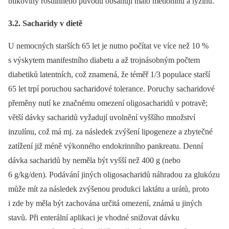
bílkoviny rostlinného původu obsahují málo metioninu a lyzinu.
3.2. Sacharidy v dietě
U nemocných starších 65 let je nutno počítat ve více než 10 %
s výskytem manifestního diabetu a až trojnásobným počtem
diabetiků latentních, což znamená, že téměř 1/3 populace starší
65 let trpí poruchou sacharidové tolerance. Poruchy sacharidové
přeměny nutí ke značnému omezení oligosacharidů v potravě;
větší dávky sacharidů vyžadují uvolnění vyššího množství
inzulínu, což má mj. za následek zvýšení lipogeneze a zbytečné
zatížení již méně výkonného endokrinního pankreatu. Denní
dávka sacharidů by neměla být vyšší než 400 g (nebo
6 g/kg/den). Podávání jiných oligosacharidů náhradou za glukózu
může mít za následek zvýšenou produkci laktátu a urátů, proto
i zde by měla být zachována určitá omezení, známá u jiných
stavů. Při enterální aplikaci je vhodné snižovat dávku