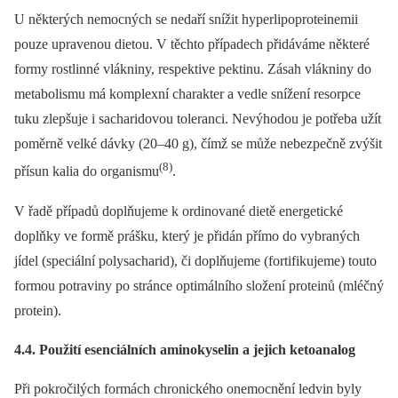
U některých nemocných se nedaří snížit hyperlipoproteinemii
pouze upravenou dietou. V těchto případech přidáváme některé
formy rostlinné vlákniny, respektive pektinu. Zásah vlákniny do
metabolismu má komplexní charakter a vedle snížení resorpce
tuku zlepšuje i sacharidovou toleranci. Nevýhodou je potřeba užít
poměrně velké dávky (20–40 g), čímž se může nebezpečně zvýšit
(8)
přísun kalia do organismu
.
V řadě případů doplňujeme k ordinované dietě energetické
doplňky ve formě prášku, který je přidán přímo do vybraných
jídel (speciální polysacharid), či doplňujeme (fortifikujeme) touto
formou potraviny po stránce optimálního složení proteinů (mléčný
protein).
4.4. Použití esenciálních aminokyselin a jejich keto­analog
Při pokročilých formách chronického onemocnění ledvin byly