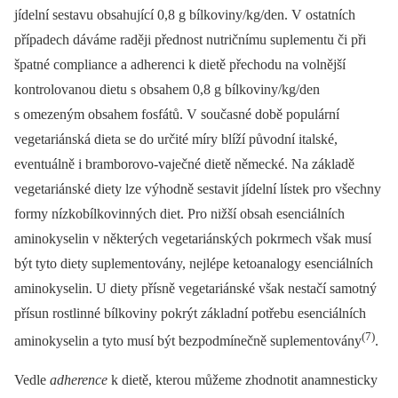
jídelní sestavu obsahující 0,8 g bílkoviny/kg/den. V ostatních
případech dáváme raději přednost nutričnímu suplementu či při
špatné compliance a adherenci k dietě přechodu na volnější
kontrolovanou dietu s obsahem 0,8 g bílkoviny/kg/den
s omezeným obsahem fosfátů. V současné době populární
vegetariánská dieta se do určité míry blíží původní italské,
eventuálně i bramborovo-vaječné dietě německé. Na základě
vegetariánské diety lze výhodně sestavit jídelní lístek pro všechny
formy nízkobílkovinných diet. Pro nižší obsah esenciálních
aminokyselin v některých vegetariánských pokrmech však musí
být tyto diety suplementovány, nejlépe ketoanalogy esenciálních
aminokyselin. U diety přísně vegetariánské však nestačí samotný
přísun rostlinné bílkoviny pokrýt základní potřebu esenciálních
(7)
aminokyselin a tyto musí být bezpodmínečně suplementovány
.
Vedle
adherence
k dietě, kterou můžeme zhodnotit anamnesticky