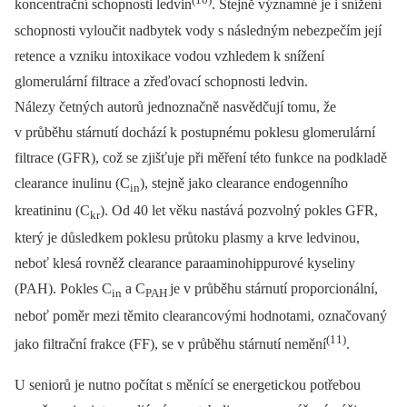
koncentrační schopnosti ledvin
. Stejně významné je i snížení
schopnosti vyloučit nadbytek vody s následným nebezpečím její
retence a vzniku intoxikace vodou vzhledem k snížení
glomerulární filtrace a zřeďovací schopnosti ledvin.
Nálezy četných autorů jednoznačně nasvědčují tomu, že
v průběhu stárnutí dochází k postupnému poklesu glomerulární
filtrace (GFR), což se zjišťuje při měření této funkce na podkladě
clearance inulinu (C
), stejně jako clearance endogenního
in
kreatininu (C
). Od 40 let věku nastává pozvolný pokles GFR,
kr
který je důsledkem poklesu průtoku plasmy a krve ledvinou,
neboť klesá rovněž clearance paraaminohippurové kyseliny
(PAH). Pokles C
a C
je v průběhu stárnutí proporcionální,
in
PAH
neboť poměr mezi těmito clearancovými hodnotami, označovaný
(11)
jako filtrační frakce (FF), se v průběhu stárnutí nemění
.
U seniorů je nutno počítat s měnící se energetickou potřebou