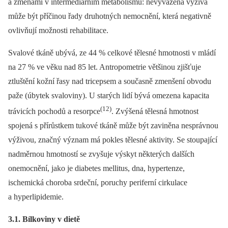
a změnami v intermediárním metabolismu: nevyvážená výživa
může být příčinou řady druhotných nemocnění, která negativně
ovlivňují možnosti rehabilitace.
Svalové tkáně ubývá, ze 44 % celkové tělesné hmotnosti v mládí
na 27 % ve věku nad 85 let. Antropometrie většinou zjišťuje
ztluštění kožní řasy nad tricepsem a současně zmenšení obvodu
paže (úbytek svaloviny). U starých lidí bývá omezena kapacita
(12)
trávicích pochodů a resorpce
. Zvýšená tělesná hmotnost
spojená s přírůstkem tukové tkáně může být zaviněna nesprávnou
výživou, značný význam má pokles tělesné aktivity. Se stoupající
nadměrnou hmotností se zvyšuje výskyt některých dalších
onemocnění, jako je diabetes mellitus, dna, hypertenze,
ischemická choroba srdeční, poruchy periferní cirkulace
a hyperlipidemie.
3.1. Bílkoviny v dietě