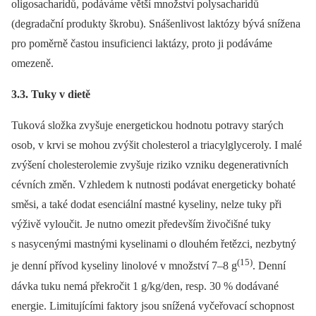
oligosacharidů, podáváme větší množství polysacharidů
(degradační produkty škrobu). Snášenlivost laktózy bývá snížena
pro poměrně častou insuficienci laktázy, proto ji podáváme
omezeně.
3.3. Tuky v dietě
Tuková složka zvyšuje energetickou hodnotu potravy starých
osob, v krvi se mohou zvýšit cholesterol a triacylglyceroly. I malé
zvýšení cholesterolemie zvyšuje riziko vzniku degenerativních
cévních změn. Vzhledem k nutnosti podávat energeticky bohaté
směsi, a také dodat esenciální mastné kyseliny, nelze tuky při
výživě vyloučit. Je nutno omezit především živočišné tuky
s nasycenými mastnými kyselinami o dlouhém řetězci, nezbytný
(15)
je denní přívod kyseliny linolové v množství 7–8 g
. Denní
dávka tuku nemá překročit 1 g/kg/den, resp. 30 % dodávané
energie. Limitujícími faktory jsou snížená vyčeřovací schopnost