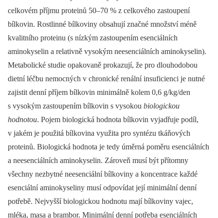
celkovém příjmu proteinů 50–70 % z celkového zastoupení
bílkovin. Rostlinné bílkoviny obsahují značné množství méně
kvalitního proteinu (s nízkým zastoupením esenciálních
aminokyselin a relativně vysokým neesenciálních aminokyselin).
Metabolické studie opakovaně prokazují, že pro dlouhodobou
dietní léčbu nemocných v chronické renální insuficienci je nutné
zajistit denní příjem bílkovin minimálně kolem 0,6 g/kg/den
s vysokým zastoupením bílkovin s vysokou
biologickou
hodnotou
. Pojem biologická hodnota bílkovin vyjadřuje podíl,
v jakém je použitá bílkovina využita pro syntézu tkáňových
proteinů. Biologická hodnota je tedy úměrná poměru esenciálních
a neesenciálních aminokyselin. Zároveň musí být přítomny
všechny nezbytné neesenciální bílkoviny a koncentrace každé
esenciální aminokyseliny musí odpovídat její minimální denní
potřebě. Nejvyšší biologickou hodnotu mají bílkoviny vajec,
mléka, masa a brambor. Minimální denní potřeba esenciálních