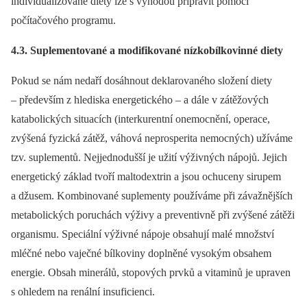
individualizované diety lze s výhodou připravit pomocí
počítačového programu.
4.3. Suplementované a modifikované nízkobílkovinné diety
Pokud se nám nedaří dosáhnout deklarovaného složení diety
–⁠ především z hlediska energetického –⁠ a dále v zátěžových
katabolických situacích (interkurentní onemocnění, operace,
zvýšená fyzická zátěž, váhová neprosperita nemocných) užíváme
tzv. suplementů. Nejjednodušší je užití výživných nápojů. Jejich
energetický základ tvoří maltodextrin a jsou ochuceny sirupem
a džusem. Kombinované suplementy používáme při závažnějších
metabolických poruchách výživy a preventivně při zvýšené zátěži
organismu. Speciální výživné nápoje obsahují malé množství
mléčné nebo vaječné bílkoviny doplněné vysokým obsahem
energie. Obsah minerálů, stopových prvků a vitaminů je upraven
s ohledem na renální insuficienci.