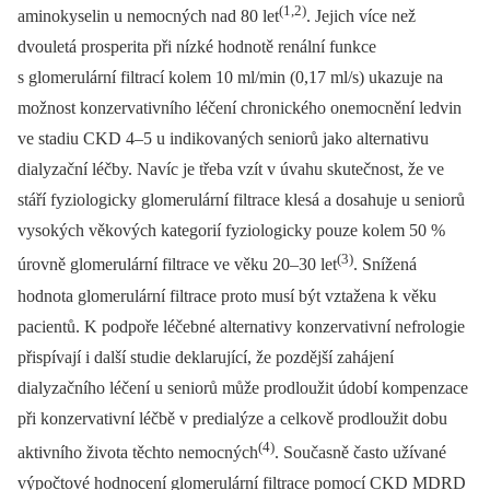
(1,2)
aminokyselin u nemocných nad 80 let
. Jejich více než
dvouletá prosperita při nízké hodnotě renální funkce
s glomerulární filtrací kolem 10 ml/min (0,17 ml/s) ukazuje na
možnost konzervativního léčení chronického onemocnění ledvin
ve stadiu CKD 4–5 u indikovaných seniorů jako alternativu
dialyzační léčby. Navíc je třeba vzít v úvahu skutečnost, že ve
stáří fyziologicky glomerulární filtrace klesá a dosahuje u seniorů
vysokých věkových kategorií fyziologicky pouze kolem 50 %
(3)
úrovně glomerulární filtrace ve věku 20–30 let
. Snížená
hodnota glomerulární filtrace proto musí být vztažena k věku
pacientů. K podpoře léčebné alternativy konzervativní nefrologie
přispívají i další studie deklarující, že pozdější zahájení
dialyzačního léčení u seniorů může prodloužit údobí kompenzace
při konzervativní léčbě v predialýze a celkově prodloužit dobu
(4)
aktivního života těchto nemocných
. Současně často užívané
výpočtové hodnocení glomerulární filtrace pomocí CKD MDRD