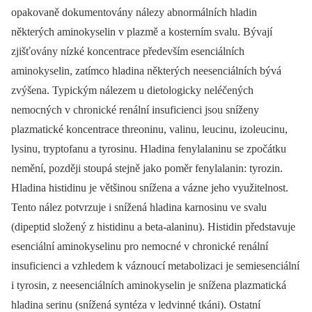
opakovaně dokumentovány nálezy abnormálních hladin
některých aminokyselin v plazmě a kosterním svalu. Bývají
zjišťovány nízké koncentrace především esenciálních
aminokyselin, zatímco hladina některých neesenciálních bývá
zvýšena. Typickým nálezem u dietologicky neléčených
nemocných v chronické renální insuficienci jsou sníženy
plazmatické koncentrace threoninu, valinu, leucinu, izoleucinu,
lysinu, tryptofanu a tyrosinu. Hladina fenylalaninu se zpočátku
nemění, později stoupá stejně jako poměr fenylalanin: tyrozin.
Hladina histidinu je většinou snížena a vázne jeho využitelnost.
Tento nález potvrzuje i snížená hladina karnosinu ve svalu
(dipeptid složený z histidinu a beta-alaninu). Histidin představuje
esenciální aminokyselinu pro nemocné v chronické renální
insuficienci a vzhledem k váznoucí metabolizaci je semiesenciální
i tyrosin, z neesenciálních aminokyselin je snížena plazmatická
hladina serinu (snížená syntéza v ledvinné tkáni). Ostatní