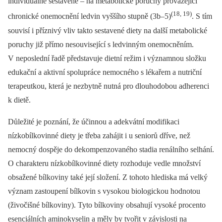
individuálně sestavené –⁠ na metabolické poruchy provázející
(18, 19)
chronické onemocnění ledvin vyššího stupně (3b–5)
. S tím
souvisí i příznivý vliv takto sestavené diety na další metabolické
poruchy již přímo nesouvisející s ledvinným onemocněním.
V neposlední řadě představuje dietní režim i významnou složku
edukační a aktivní spolupráce nemocného s lékařem a nutriční
terapeutkou, která je nezbytně nutná pro dlouhodobou adherenci
k dietě.
Důležité je poznání, že účinnou a adekvátní modifikaci
nízkobílkovinné diety je třeba zahájit i u seniorů dříve, než
nemocný dospěje do dekompenzovaného stadia renálního selhání.
O charakteru nízkobílkovinné diety rozhoduje vedle množství
obsažené bílkoviny také její složení. Z tohoto hlediska má velký
význam zastoupení bílkovin s vysokou biologickou hodnotou
(živočišné bílkoviny). Tyto bílkoviny obsahují vysoké procento
esenciálních aminokyselin a měly by tvořit v závislosti na