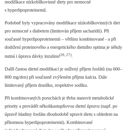
modifikace nízkobílkovinné diety pro nemocné
s hyperlipoproteinemií.
Podobně byly vypracovány modifikace nízkobílkovinných diet
pro nemocné s diabetem (limitován příjem sacharidů). Při
současné hyperlipoproteinemii –⁠ většinu kombinované -⁠ a při
dodržení proteinového a energetického dietního optima je někdy
(26, 27)
nutná i úprava dávky inzulinu
.
Další častou dietní modifikací je snížený příjem fosfátů (na 600–
800 mg/den) při současně zvýšeném příjmu kalcia. Dále
limitovaný příjem draslíku, respektive sodíku.
Při kombinovaných poruchách je třeba stanovit metabolické
priority a provádět několikastupňovou dietní úpravu (např. po
úpravě hladiny fosfátu dlouhodobě upravit dietu s ohledem na
přítomnou hyperlipoproteinemii). Kombinované