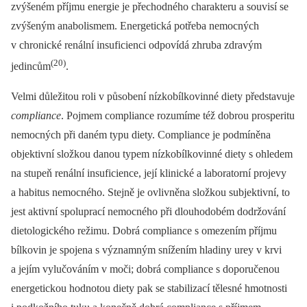
zvýšeném příjmu energie je přechodného charakteru a souvisí se
zvýšeným anabolismem. Energetická potřeba nemocných
v chronické renální insuficienci odpovídá zhruba zdravým
(20)
jedincům
.
Velmi důležitou roli v působení nízkobílkovinné diety představuje
compliance
. Pojmem compliance rozumíme též dobrou prosperitu
nemocných při daném typu diety. Compliance je podmíněna
objektivní složkou danou typem nízkobílkovinné diety s ohledem
na stupeň renální insuficience, její klinické a laboratorní projevy
a habitus nemocného. Stejně je ovlivněna složkou subjektivní, to
jest aktivní spoluprací nemocného při dlouhodobém dodržování
dietologického režimu. Dobrá compliance s omezením příjmu
bílkovin je spojena s významným snížením hladiny urey v krvi
a jejím vylučováním v moči; dobrá compliance s doporučenou
energetickou hodnotou diety pak se stabilizací tělesné hmotnosti