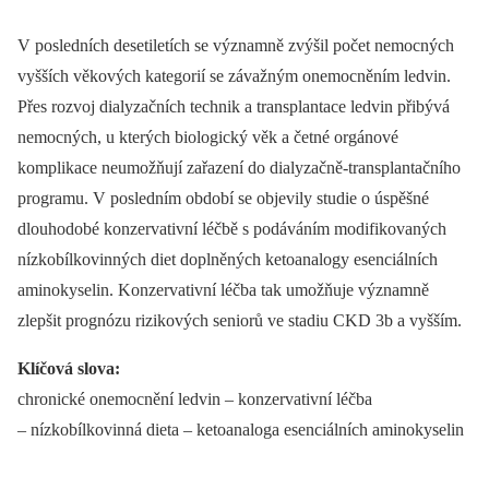
V posledních desetiletích se významně zvýšil počet nemocných
vyšších věkových kategorií se závažným onemocněním ledvin.
Přes rozvoj dialyzačních technik a transplantace ledvin přibývá
nemocných, u kterých biologický věk a četné orgánové
komplikace neumožňují zařazení do dialyzačně-transplantačního
programu. V posledním období se objevily studie o úspěšné
dlouhodobé konzervativní léčbě s podáváním modifikovaných
nízkobílkovinných diet doplněných ketoanalogy esenciálních
aminokyselin. Konzervativní léčba tak umožňuje významně
zlepšit prognózu rizikových seniorů ve stadiu CKD 3b a vyšším.
Klíčová slova:
chronické onemocnění ledvin –⁠ konzervativní léčba
–⁠ nízkobílkovinná dieta –⁠ ketoanaloga esenciálních aminokyselin