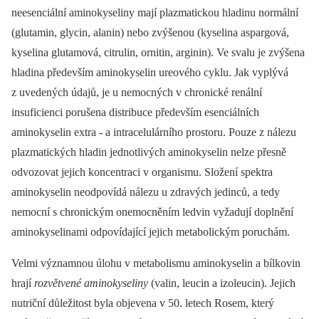
neesenciální aminokyseliny mají plazmatickou hladinu normální
(glutamin, glycin, alanin) nebo zvýšenou (kyselina aspargová,
kyselina glutamová, citrulin, ornitin, arginin). Ve svalu je zvýšena
hladina především aminokyselin ureového cyklu. Jak vyplývá
z uvedených údajů, je u nemocných v chronické renální
insuficienci porušena distribuce především esenciálních
aminokyselin extra -⁠ a intracelulárního prostoru. Pouze z nálezu
plazmatických hladin jednotlivých aminokyselin nelze přesně
odvozovat jejich koncentraci v organismu. Složení spektra
aminokyselin neodpovídá nálezu u zdravých jedinců, a tedy
nemocní s chronickým onemocněním ledvin vyžadují doplnění
aminokyselinami odpovídající jejich metabolickým poruchám.
Velmi významnou úlohu v metabolismu aminokyselin a bílkovin
hrají
rozvětvené aminokyseliny
(valin, leucin a izoleucin). Jejich
nutriční důležitost byla objevena v 50. letech Rosem, který