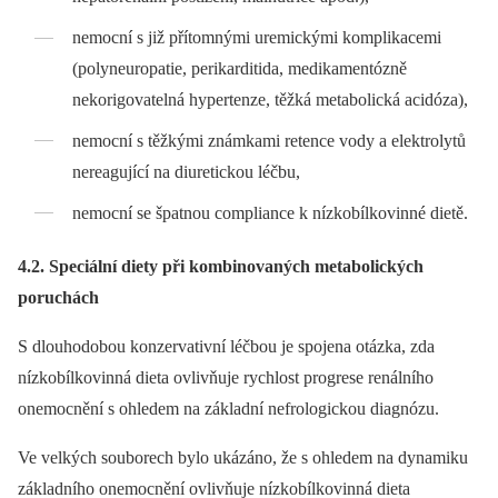
nemocní s již přítomnými uremickými komplikacemi
(polyneuropatie, perikarditida, medikamentózně
nekorigovatelná hypertenze, těžká metabolická acidóza),
nemocní s těžkými známkami retence vody a elektrolytů
nereagující na diuretickou léčbu,
nemocní se špatnou compliance k nízkobílkovinné dietě.
4.2. Speciální diety při kombinovaných metabolických
poruchách
S dlouhodobou konzervativní léčbou je spojena otázka, zda
nízkobílkovinná dieta ovlivňuje rychlost progrese renálního
onemocnění s ohledem na základní nefrologickou diagnózu.
Ve velkých souborech bylo ukázáno, že s ohledem na dynamiku
základního onemocnění ovlivňuje nízkobílkovinná dieta