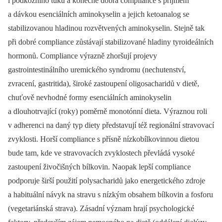
i podkožního tuku a konečně dobrá compliance s příjmem
a dávkou esenciálních aminokyselin a jejich ketoanalog se
stabilizovanou hladinou rozvětvených aminokyselin. Stejně tak
při dobré compliance zůstávají stabilizované hladiny tyroideálních
hormonů. Compliance výrazně zhoršují projevy
gastrointestinálního uremického syndromu (nechutenství,
zvracení, gastritida), široké zastoupení oligosacharidů v dietě,
chuťově nevhodné formy esenciálních aminokyselin
a dlouhotrvající (roky) poměrně monotónní dieta. Výraznou roli
v adherenci na daný typ diety představují též regionální stravovací
zvyklosti. Horší compliance s přísně nízkobílkovinnou dietou
bude tam, kde ve stravovacích zvyklostech převládá vysoké
zastoupení živočišných bílkovin. Naopak lepší compliance
podporuje širší použití polysacharidů jako energetického zdroje
a habituální návyk na stravu s nízkým obsahem bílkovin a fosforu
(vegetariánská strava). Zásadní význam hrají psychologické