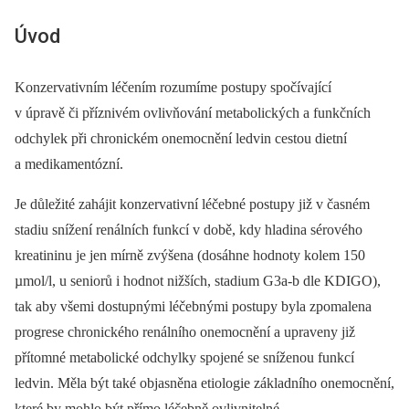
Úvod
Konzervativním léčením rozumíme postupy spočívající
v úpravě či příznivém ovlivňování metabolických a funkčních
odchylek při chronickém onemocnění ledvin cestou dietní
a medikamentózní.
Je důležité zahájit konzervativní léčebné postupy již v časném
stadiu snížení renálních funkcí v době, kdy hladina sérového
kreatininu je jen mírně zvýšena (dosáhne hodnoty kolem 150
µmol/l, u seniorů i hodnot nižších, stadium G3a-b dle KDIGO),
tak aby všemi dostupnými léčebnými postupy byla zpomalena
progrese chronického renálního onemocnění a upraveny již
přítomné metabolické odchylky spojené se sníženou funkcí
ledvin. Měla být také objasněna etiologie základního onemocnění,
které by mohlo být přímo léčebně ovlivnitelné.