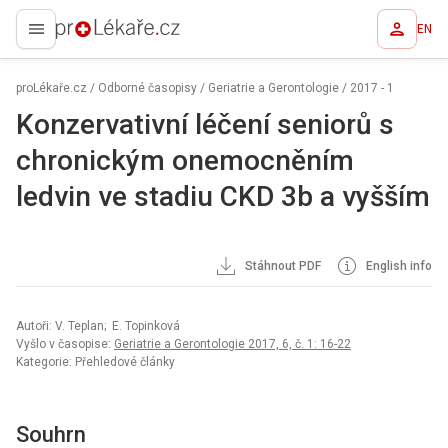
EN
proLékaře.cz
proLékaře.cz
/
Odborné časopisy
/
Geriatrie a Gerontologie
/
2017 - 1
Konzervativní léčení seniorů s
chronickým onemocněním
ledvin ve stadiu CKD 3b a vyšším
Stáhnout PDF
English info
Autoři: V. Teplan; E. Topinková
Vyšlo v časopise:
Geriatrie a Gerontologie 2017, 6, č. 1: 16-22
Kategorie: Přehledové články
Souhrn