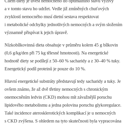
Cílem diety je uvést nemocného do optimálního stavu výživy
a v tomto stavu ho udržet. Vedle již zmíněných chuťových
zvyklostí nemocného musí dietní sestava respektovat
i metabolické odchylky jednotlivých nemocných a svým složením
významně přispívat k jejich úpravě.
Nízkobílkovinná dieta obsahuje v průměru kolem 45 g bílkovin
(0,6 g/kg/den při 75 kg tělesné hmotnosti). Na energetické
hodnotě diety se podílejí z 50–60 % sacharidy a z 30–40 % tuky.
Energetický podíl proteinů je pouze do 10 %.
Hlavní energetické substráty představují tedy sacharidy a tuky. Je
ovšem známo, že až dvě třetiny nemocných s chronickým
onemocněním ledvin (CKD) mohou mít závažnější poruchu
lipidového metabolismu a jedna polovina poruchu glykoregulace.
Také incidence aterosklerotických komplikací je u nemocných
s CKD zvýšena. S ohledem na tyto skutečnosti byla vypracována