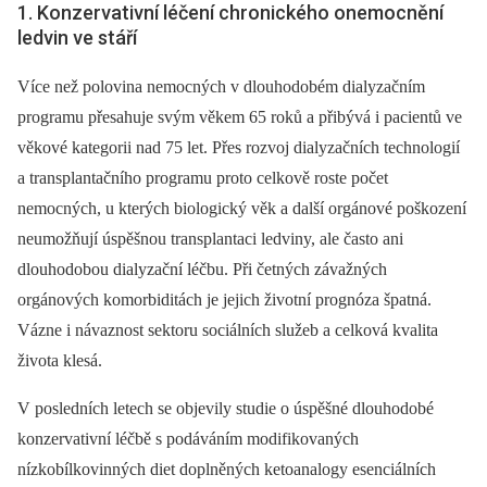
1. Konzervativní léčení chronického onemocnění
ledvin ve stáří
Více než polovina nemocných v dlouhodobém dialyzačním
programu přesahuje svým věkem 65 roků a přibývá i pacientů ve
věkové kategorii nad 75 let. Přes rozvoj dialyzačních technologií
a transplantačního programu proto celkově roste počet
nemocných, u kterých biologický věk a další orgánové poškození
neumožňují úspěšnou transplantaci ledviny, ale často ani
dlouhodobou dialyzační léčbu. Při četných závažných
orgánových komorbiditách je jejich životní prognóza špatná.
Vázne i návaznost sektoru sociálních služeb a celková kvalita
života klesá.
V posledních letech se objevily studie o úspěšné dlouhodobé
konzervativní léčbě s podáváním modifikovaných
nízkobílkovinných diet doplněných ketoanalogy esenciálních