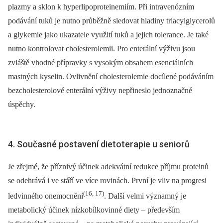
plazmy a sklon k hyperlipoproteinemiím. Při intravenózním
podávání tuků je nutno průběžně sledovat hladiny triacylglycerolů
a glykemie jako ukazatele využití tuků a jejich tolerance. Je také
nutno kontrolovat cholesterolemii. Pro enterální výživu jsou
zvláště vhodné přípravky s vysokým obsahem esenciálních
mastných kyselin. Ovlivnění cholesterolemie docílené podáváním
bezcholesterolové enterální výživy nepřineslo jednoznačné
úspěchy.
4. Současné postavení dietoterapie u seniorů
Je zřejmé, že příznivý účinek adekvátní redukce příjmu proteinů
se odehrává i ve stáří ve více rovinách. První je vliv na progresi
(16, 17)
ledvinného onemocnění
. Další velmi významný je
metabolický účinek nízkobílkovinné diety –⁠ především