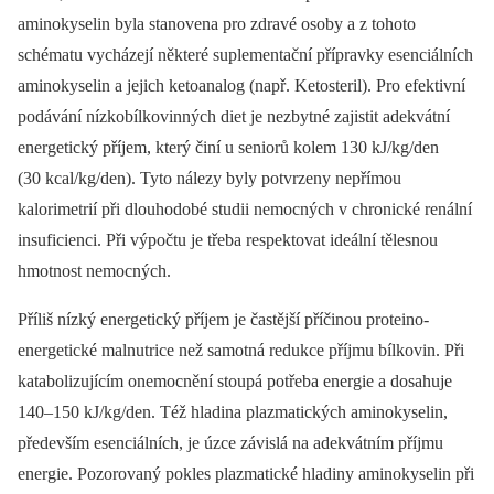
aminokyselin byla stanovena pro zdravé osoby a z tohoto
schématu vycházejí některé suplementační přípravky esenciálních
aminokyselin a jejich ketoanalog (např. Ketosteril). Pro efektivní
podávání nízkobílkovinných diet je nezbytné zajistit adekvátní
energetický příjem, který činí u seniorů kolem 130 kJ/kg/den
(30 kcal/kg/den). Tyto nálezy byly potvrzeny nepřímou
kalorimetrií při dlouhodobé studii nemocných v chronické renální
insuficienci. Při výpočtu je třeba respektovat ideální tělesnou
hmotnost nemocných.
Příliš nízký energetický příjem je častější příčinou proteino-
energetické malnutrice než samotná redukce příjmu bílkovin. Při
katabolizujícím onemocnění stoupá potřeba energie a dosahuje
140–150 kJ/kg/den. Též hladina plazmatických aminokyselin,
především esenciálních, je úzce závislá na adekvátním příjmu
energie. Pozorovaný pokles plazmatické hladiny aminokyselin při