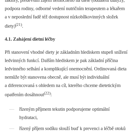
faktory, především zájem nemocného na dietě (oddálení dialýzy,
podpora rodiny, odborné vedení nutričním terapeutem a lékařem
a v neposlední řadě též dostupnost nízkobílkovinných složek
(21)
diety)
.
4.1. Zahájení dietní léčby
Při stanovení vhodné diety je základním hlediskem stupeň snížení
ledvinných funkcí. Dalším hlediskem je pak základní příčina
ledvinného selhání a komplikující onemocnění. Ordinovaná dieta
nemůže být stanovena obecně, ale musí být individuální
a diferencovaná s ohledem na cíl, kterého chceme dietetickým
(22)
opatřením dosáhnout
:
řízeným příjmem tekutin podporujeme optimální
hydrataci,
řízený příjem sodíku slouží buď k prevenci a léčbě otoků