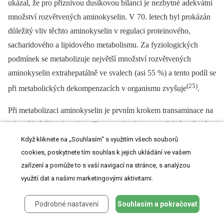
ukázal, že pro příznivou dusíkovou bilanci je nezbytné adekvátní
množství rozvětvených aminokyselin. V 70. letech byl prokázán
důležitý vliv těchto aminokyselin v regulaci proteinového,
sacharidového a lipidového metabolismu. Za fyziologických
podmínek se metabolizuje největší množství rozvětvených
aminokyselin extrahepatálně ve svalech (asi 55 %) a tento podíl se
(25)
při metabolických dekompenzacích v organismu zvyšuje
.
Při metabolizaci aminokyselin je prvním krokem trans­aminace na
odpovídající ketokyseliny. Tento pochod je reverzibilní, což má
zásadní význam při užití ketoanalog esenciálních aminokyselin.
Když kliknete na „Souhlasím“ s využitím všech souborů
Umožňuje tak příslušným ketokyselinám nahradit základní
cookies, poskytnete tím souhlas k jejich ukládání ve vašem
zařízení a pomůže to s vaší navigací na stránce, s analýzou
aminokyseliny v bílkovinách diety. Konečným produktem
využití dat a našimi marketingovými aktivitami.
oxidace leucinu a izoleucinu je acetyl CoA, který může sloužit
jako základní zdroj pro syntézu mastných kyselin. Při neúplné
Podrobné nastavení
Souhlasím a pokračovat
oxidaci leucinu vzniká hydroxymetyl-glutaryl-CoA, základní
prekursor cholesterolu. Valin se metabolizuje na sukcinyl CoA