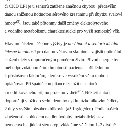
či CKD EPI je u seniorů zatížené značnou chybou, především
danou sníženou hodnotou sérového kreatininu při úbytku svalové
(5)
hmoty
. Jsou také přítomny další změny elektrolytového
a vodního metabolismu charakteristické pro vyšší seniorský věk.
Hlavním účelem léčebné výživy je
dosáhnout u seniorů ideální
tělesné hmotnosti
pro danou věkovou skupinu a zajistit optimální
složení diety s doporučeným poměrem živin. Přívod energie by
měl odpovídat poměrům hmotnosti pacienta s přihlédnutím
k příslušným faktorům, které se ve vysokém věku mohou
uplatňovat. Při špatné compliance lze užít u seniorů
(6)
i modifikovaného příjmu proteinů v dietě
. Někteří autoři
doporučují vložit do sedmidenního cyklu nízkobílkovinné diety
2 dny s vyšším obsahem bílkovin (až 1 g/kg/den). Podle našich
zkušeností, s ohledem na dlouhodobý metabolický stav
nemocných a jídelní stereotyp, vkládáme většinou 1–2x týdně