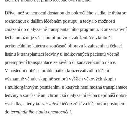
Dříve, než se nemocní dostanou do pokročilého stadia, je třeba se
rozhodnout o dalším léčebném postupu, a tedy i o možnosti
zařazení do dialyzačně-transplantačního programu. Konzervativní
léčba umožňuje včasnou přípravu k založení AV zkratu či
peritoneálního katetru a současně přípravu k zařazení na čekací
listinu k transplantaci ledviny u indikovaných pacientů včetně
preemptivní transplantace ze živého či kadaverózního dárce.
V poslední době se problematika konzervativního léčení
významně věnuje skupině seniorů vyšších věkových skupin
s multiorgánovým postižením, u kterých není možná transplantace
ledviny a současně ani chronická dialyzační léčba nepřináší dobré
výsledky, a tedy
konzervativní léčba
zůstává léčebným postupem
do
terminálního stadia onemocnění
.