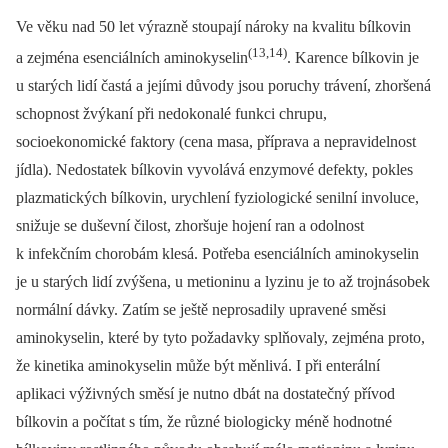
Ve věku nad 50 let výrazně stoupají nároky na kvalitu bílkovin
(13,14)
a zejména esenciálních aminokyselin
. Karence bílkovin je
u starých lidí častá a jejími důvody jsou poruchy trávení, zhoršená
schopnost žvýkaní při nedokonalé funkci chrupu,
socioekonomické faktory (cena masa, příprava a nepravidelnost
jídla). Nedostatek bílkovin vyvolává enzymové defekty, pokles
plazmatických bílkovin, urychlení fyziologické senilní involuce,
snižuje se duševní čilost, zhoršuje hojení ran a odolnost
k infekčním chorobám klesá. Potřeba esenciálních aminokyselin
je u starých lidí zvýšena, u metioninu a lyzinu je to až trojnásobek
normální dávky. Zatím se ještě neprosadily upravené směsi
aminokyselin, které by tyto požadavky splňovaly, zejména proto,
že kinetika aminokyselin může být měnlivá. I při enterální
aplikaci výživných směsí je nutno dbát na dostatečný přívod
bílkovin a počítat s tím, že různé biologicky méně hodnotné