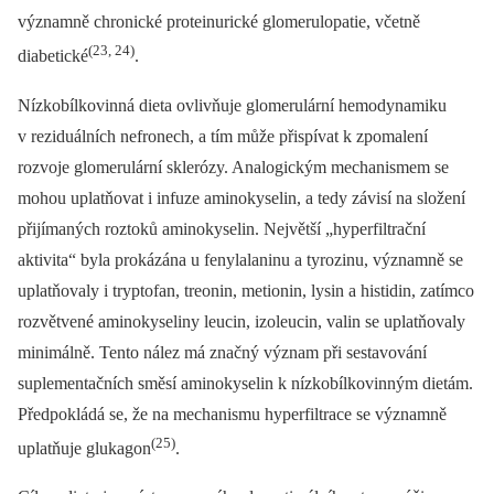
významně chronické proteinurické glomerulopatie, včetně
(23, 24)
diabetické
.
Nízkobílkovinná dieta ovlivňuje glomerulární hemodynamiku
v reziduálních nefronech, a tím může přispívat k zpomalení
rozvoje glomerulární sklerózy. Analogickým mechanismem se
mohou uplatňovat i infuze aminokyselin, a tedy závisí na složení
přijímaných roztoků aminokyselin. Největší „hyperfiltrační
aktivita“ byla prokázána u fenylalaninu a tyrozinu, významně se
uplatňovaly i tryptofan, treonin, metionin, lysin a histidin, zatímco
rozvětvené aminokyseliny leucin, izoleucin, valin se uplatňovaly
minimálně. Tento nález má značný význam při sestavování
suplementačních směsí aminokyselin k nízkobílkovinným dietám.
Předpokládá se, že na mechanismu hyperfiltrace se významně
(25)
uplatňuje glukagon
.