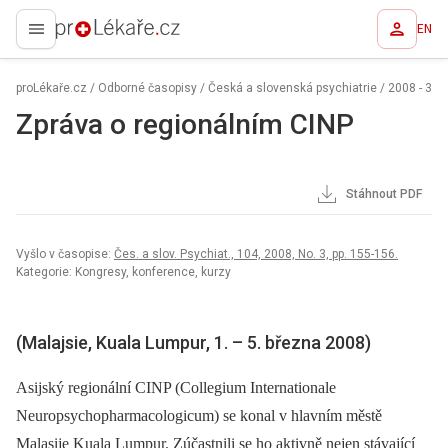
EN
proLékaře.cz
proLékaře.cz
/
Odborné časopisy
/
Česká a slovenská psychiatrie
/
2008 - 3
Zpráva o regionálním CINP
Stáhnout PDF
Vyšlo v časopise:
Čes. a slov. Psychiat., 104, 2008, No. 3, pp. 155-156.
Kategorie: Kongresy, konference, kurzy
(Malajsie, Kuala Lumpur, 1. –⁠ 5. března 2008)
Asijský regionální CINP (Collegium Internationale
Neuropsychopharmacologicum) se konal v hlavním městě
Malasije Kuala Lumpur. Zúčastnili se ho aktivně nejen stávající