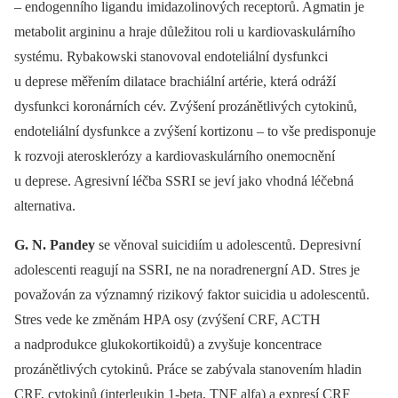
–⁠ endogenního ligandu imidazolinových receptorů. Agmatin je
metabolit argininu a hraje důležitou roli u kardiovaskulárního
systému. Rybakowski stanovoval endoteliální dysfunkci
u deprese měřením dilatace brachiální artérie, která odráží
dysfunkci koronárních cév. Zvýšení prozánětlivých cytokinů,
endoteliální dysfunkce a zvýšení kortizonu –⁠ to vše predisponuje
k rozvoji aterosklerózy a kardiovaskulárního onemocnění
u deprese. Agresivní léčba SSRI se jeví jako vhodná léčebná
alternativa.
G. N.
Pandey
se věnoval suicidiím u adolescentů. Depresivní
adolescenti reagují na SSRI, ne na noradrenergní AD. Stres je
považován za významný rizikový faktor suicidia u adolescentů.
Stres vede ke změnám HPA osy (zvýšení CRF, ACTH
a nadprodukce glukokortikoidů) a zvyšuje koncentrace
prozánětlivých cytokinů. Práce se zabývala stanovením hladin
CRF, cytokinů (interleukin 1-beta, TNF alfa) a expresí CRF