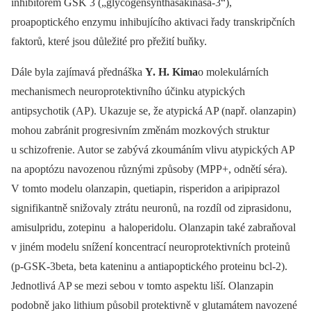
inhibitorem GSK 3 („glycogensynthasakinasa-3“),
proapoptického enzymu inhibujícího aktivaci řady transkripčních
faktorů, které jsou důležité pro přežití buňky.
Dále byla zajímavá přednáška
Y. H. Kima
o molekulárních
mechanismech neuroprotektivního účinku atypických
antipsychotik (AP). Ukazuje se, že atypická AP (např. olanzapin)
mohou zabránit progresivním změnám mozkových struktur
u schizofrenie. Autor se zabývá zkoumáním vlivu atypických AP
na apoptózu navozenou různými způsoby (MPP+, odnětí séra).
V tomto modelu olanzapin, quetiapin, risperidon a aripiprazol
signifikantně snižovaly ztrátu neuronů, na rozdíl od ziprasidonu,
amisulpridu, zotepinu a haloperidolu. Olanzapin také zabraňoval
v jiném modelu snížení koncentrací neuroprotektivních proteinů
(p-GSK-3beta, beta kateninu a antiapoptického proteinu bcl-2).
Jednotlivá AP se mezi sebou v tomto aspektu liší. Olanzapin
podobně jako lithium působil protektivně v glutamátem navozené