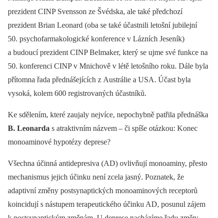
prezident CINP Svensson ze Švédska, ale také předchozí
prezident Brian Leonard (oba se také účastnili letošní jubilejní
50. psychofarmakologické konference v Lázních Jeseník)
a budoucí prezident CINP Belmaker, který se ujme své funkce na
50. konferenci CINP v Mnichově v létě letošního roku. Dále byla
přítomna řada přednášejících z Austrálie a USA. Účast byla
vysoká, kolem 600 registrovaných účastníků.
Ke sdělením, které zaujaly nejvíce, nepochybně patřila přednáška
B. Leonarda
s atraktivním názvem –⁠ či spíše otázkou: Konec
monoaminové hypotézy deprese?
Všechna účinná antidepresiva (AD) ovlivňují monoaminy, přesto
mechanismus jejich účinku není zcela jasný. Poznatek, že
adaptivní změny postsynaptických monoaminových receptorů
koincidují s nástupem terapeutického účinku AD, posunul zájem
k postsynaptickým změnám. U deprese nacházíme řadu změn: