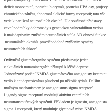
deficit monoaminů, poruchu biorytmů, poruchu HPA osy, projevy
chronického zánětu, abnormní alelické formy receptorů; toto vše
vede k narušení neuronálních okruhů. Dle současné představy
zevní podmínky dohromady s genetickou vulnerabilitou vedou
k maladaptivním změnám neuronálních stítí a AD obnoví funkce
neuronálních okruhů pravděpodobně zvýšením syntézy
neurotrofních faktorů.
Ovlivnění glutamátergního systému představuje jeden
z aktuálních nonaminergních přístupů k léčbě deprese.
Jednorázové podání NMDA glutamátového antagonisty ketaminu
vedlo k antidepresivnímu působení po několik týdnů. Dalším
možným mechanismem je antagonismus sigma receptorů.
Ligandy sigma receptorů modulují aktivitu centrálních
neurotransmitérových systémů. Příkladem je igmesin, antagonista
sigma 1 receptorů, který moduluje glycinová místa NMDA