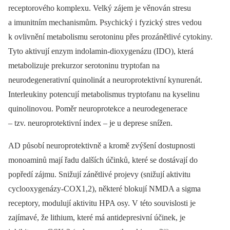
receptorového komplexu. Velký zájem je věnován stresu
a imunitním mechanismům. Psychický i fyzický stres vedou
k ovlivnění metabolismu serotoninu přes prozánětlivé cytokiny.
Tyto aktivují enzym indolamin-dioxygenázu (IDO), která
metabolizuje prekurzor serotoninu tryptofan na
neurodegenerativní quinolinát a neuroprotektivní kynurenát.
Interleukiny potencují metabolismus tryptofanu na kyselinu
quinolinovou. Poměr neuroprotekce a neurodegenerace
–⁠ tzv. neuroprotektivní index –⁠ je u deprese snížen.
AD působí neuroprotektivně a kromě zvýšení dostupnosti
monoaminů mají řadu dalších účinků, které se dostávají do
popředí zájmu. Snižují zánětlivé projevy (snižují aktivitu
cyclooxygenázy-COX1,2), některé blokují NMDA a sigma
receptory, modulují aktivitu HPA osy. V této souvislosti je
zajímavé, že lithium, které má antidepresivní účinek, je