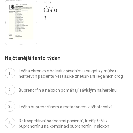
2008
Číslo
3
Nejčtenější tento týden
Léčba chronické bolesti opioidními analgetiky může u
některých pacientů vést až ke zneužívání ilegálních drog
Buprenorfin a naloxon pomáhají závislým na heroinu
Léčba buprenorfinem a metadonem v těhotenství
Retrospektivní hodnocení pacientů, kteří přešli z
buprenorfinu na kombinaci buprenorfin–naloxon