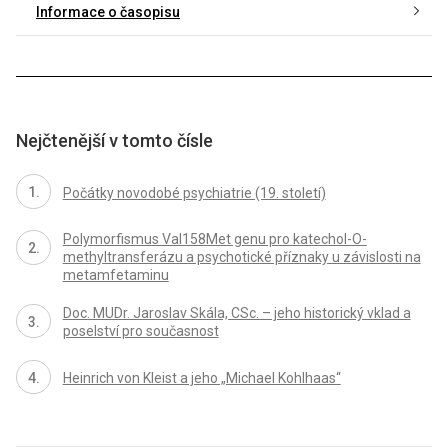
Informace o časopisu
Nejčtenější v tomto čísle
Počátky novodobé psychiatrie (19. století)
Polymorfismus Val158Met genu pro katechol-O-
methyltransferázu a psychotické příznaky u závislosti na
metamfetaminu
Doc. MUDr. Jaroslav Skála, CSc. – jeho historický vklad a
poselství pro současnost
Heinrich von Kleist a jeho „Michael Kohlhaas“