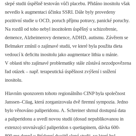
slepé studii úspěšně testován vůči placebu. Přidáno inositolu však
nevedlo k augmentaci účinku SSRI. Dále byly provedeny
pozitivní studie u OCD, poruch příjmu potravy, panické poruchy.
Na rozdíl od toho nebyl inozitolem úspěšný u schizofrenie,
demence, Alzheimerovy demence, ADHD, autismu. Závěrem se
Belmaker zmínil o zajímavé studii, ve které byla použita dieta
vedoucí k deficitu inositolu jako augmentace lithia u mánie.
V oblasti této zajímavé problematiky stále zůstává nezodpovězena
řad otázek –⁠ např. terapeutická úspěšnost zvýšení i snížení
inositolu.
Hlavním sponzorem tohoto regionálního CINP byla společnost
Janssen–Cilag, která zorganizovala dvě firemní sympozia. Jedno
bylo věnováno paliperidonu. A. Schreiner shrnul dostupná data
a paliperidonu a uvedl novou studii (dosud nepublikovanou in
extenzo) srovnávající paliperidon s quetiapinem, dávka 600-
800 mg denně v 8týdenní dvojitě slepé studii, ve které byl