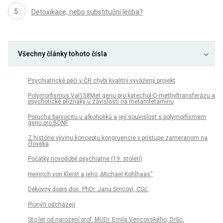
Detoxikace, nebo substituční léčba?
Všechny články tohoto čísla
Psychiatrické péči v ČR chybí kvalitní vyvážený projekt
Polymorfismus Val158Met genu pro katechol-O-methyltransferázu a
psychotické příznaky u závislosti na metamfetaminu
Porucha barvocitu u alkoholiků a její souvislost s polymorfismem
genu pro BDNF
Z histórie vývinu konceptu kongruencie v prístupe zameranom na
človeka
Počátky novodobé psychiatrie (19. století)
Heinrich von Kleist a jeho „Michael Kohlhaas“
Děkovný dopis doc. PhDr. Janu Srncovi, CSc.
Pionýři odcházejí
Sto let od narození prof. MUDr. Emila Vencovského, DrSc.