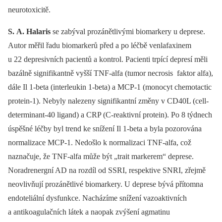
neurotoxicitě.
S.
A. Halaris
se zabýval prozánětlivými biomarkery u deprese.
Autor měřil řadu biomarkerů před a po léčbě venlafaxinem
u 22 depresivních pacientů a kontrol. Pacienti trpící depresí měli
bazálně signifikantně vyšší TNF-alfa (tumor necrosis faktor alfa),
dále Il 1-beta (interleukin 1-beta) a MCP-1 (monocyt chemotactic
protein-1). Nebyly nalezeny signifikantní změny v CD40L (cell-
determinant-40 ligand) a CRP (C-reaktivní protein). Po 8 týdnech
úspěšné léčby byl trend ke snížení Il 1-beta a byla pozorována
normalizace MCP-1. Nedošlo k normalizaci TNF-alfa, což
naznačuje, že TNF-alfa může být „trait markerem“ deprese.
Noradrenergní AD na rozdíl od SSRI, respektive SNRI, zřejmě
neovlivňují prozánětlivé biomarkery. U deprese bývá přítomna
endoteliální dysfunkce. Nacházíme snížení vazoaktivních
a antikoagulačních látek a naopak zvýšení agmatinu