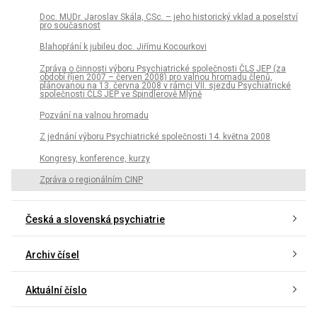
Doc. MUDr. Jaroslav Skála, CSc. – jeho historický vklad a poselství
pro současnost
Blahopřání k jubileu doc. Jiřímu Kocourkovi
Zpráva o činnosti výboru Psychiatrické společnosti ČLS JEP (za
období říjen 2007 – červen 2008) pro valnou hromadu členů,
plánovanou na 13. června 2008 v rámci VII. sjezdu Psychiatrické
společnosti ČLS JEP ve Špindlerově Mlýně
Pozvání na valnou hromadu
Z jednání výboru Psychiatrické společnosti 14. května 2008
Kongresy, konference, kurzy
Zpráva o regionálním CINP
Česká a slovenská psychiatrie
Archiv čísel
Aktuální číslo