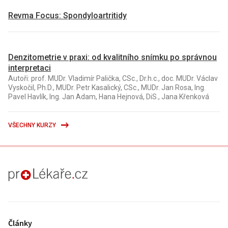
Revma Focus: Spondyloartritidy
Denzitometrie v praxi: od kvalitního snímku po správnou
interpretaci
Autoři: prof. MUDr. Vladimír Palička, CSc., Dr.h.c., doc. MUDr. Václav
Vyskočil, Ph.D., MUDr. Petr Kasalický, CSc., MUDr. Jan Rosa, Ing.
Pavel Havlík, Ing. Jan Adam, Hana Hejnová, DiS., Jana Křenková
VŠECHNY KURZY
proLékaře.cz
Články