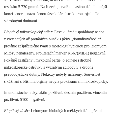
resekátu 5 730 gramů. Na řezech je tvořen masitou tkání hutnější
konzistence, s naznačenou fascikulární strukturou, ojediněle
s drobnými dutinami.
Bioptický mikroskopický nález:
Fascikulárně uspořádaný nádor
z vřetenatých až protáhlých buněk s jádry „doutníkového“ až
protáhle zašpičatělého tvaru s morfologií typickou pro leiomyom.
Mitózy nenalezeny. Proliferační marker Ki-67(MIB1) negativní.
Fokálně zastiženy i myxoidní partie, ojediněle i drobné
mikroskopické ostrůvky s vyzrálými adipocyty a drobné
pseudocystické dutiny. Nekrózy nebyly nalezeny. Souvislost
s kůží ani s břišními orgány nebyla prokázána ani mikroskopicky.
Imunohistochemicky: aktin-pozitivní, desmin-pozitivní, vimentin-
pozitivní, S100-negativní.
Bioptický závěr:
Leiomyom hlubokých měkkých tkání přední