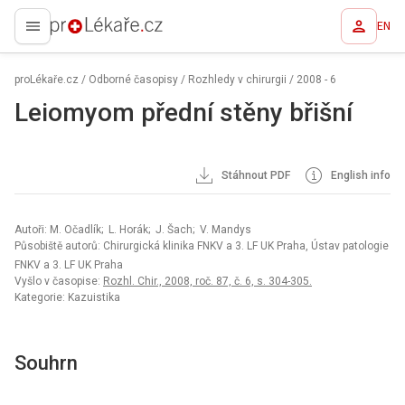
EN
proLékaře.cz
proLékaře.cz
/
Odborné časopisy
/
Rozhledy v chirurgii
/
2008 - 6
Leiomyom přední stěny břišní
Stáhnout PDF
English info
Autoři: M. Očadlík; L. Horák; J. Šach; V. Mandys
Působiště autorů: Chirurgická klinika FNKV a 3. LF UK Praha, Ústav patologie
FNKV a 3. LF UK Praha
Vyšlo v časopise:
Rozhl. Chir., 2008, roč. 87, č. 6, s. 304-305.
Kategorie: Kazuistika
Souhrn