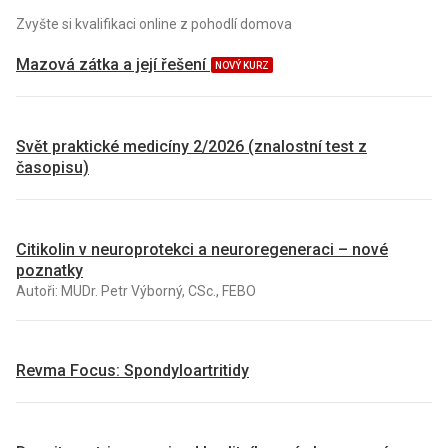
Zvyšte si kvalifikaci online z pohodlí domova
Mazová zátka a její řešení
NOVÝ KURZ
Svět praktické medicíny 2/2026 (znalostní test z
časopisu)
Citikolin v neuroprotekci a neuroregeneraci – nové
poznatky
Autoři: MUDr. Petr Výborný, CSc., FEBO
Revma Focus: Spondyloartritidy