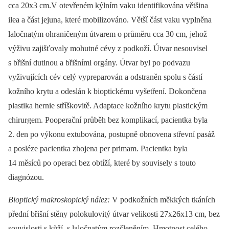
cca 20x3 cm.V otevřeném kýlním vaku identifikována většina
ilea a část jejuna, které mobilizováno. Větší část vaku vyplněna
laločnatým ohraničeným útvarem o průměru cca 30 cm, jehož
výživu zajišťovaly mohutné cévy z podkoží. Útvar nesouvisel
s břišní dutinou a břišními orgány. Útvar byl po podvazu
vyživujících cév celý vypreparován a odstraněn spolu s částí
kožního krytu a odeslán k bioptickému vyšetření. Dokončena
plastika hernie stříškovitě. Adaptace kožního krytu plastickým
chirurgem. Pooperační průběh bez komplikací, pacientka byla
2. den po výkonu extubována, postupně obnovena střevní pasáž
a posléze pacientka zhojena per primam. Pacientka byla
14 měsíců po operaci bez obtíží, které by souvisely s touto
diagnózou.
Bioptický makroskopický nález:
V podkožních měkkých tkáních
přední břišní stěny polokulovitý útvar velikosti 27x26x13 cm, bez
souvislosti s kůží, s laločnatým rozčleněním. Hmotnost celého