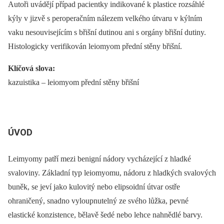
Autoři uvádějí případ pacientky indikované k plastice rozsáhlé
kýly v jizvě s peroperačním nálezem velkého útvaru v kýlním
vaku nesouvisejícím s břišní dutinou ani s orgány břišní dutiny.
Histologicky verifikován leiomyom přední stěny břišní.
Klíčová slova:
kazuistika –⁠ leiomyom přední stěny břišní
ÚVOD
Leimyomy patří mezi benigní nádory vycházející z hladké
svaloviny. Základní typ leiomyomu, nádoru z hladkých svalových
buněk, se jeví jako kulovitý nebo elipsoidní útvar ostře
ohraničený, snadno vyloupnutelný ze svého lůžka, pevné
elastické konzistence, bělavě šedé nebo lehce nahnědlé barvy.