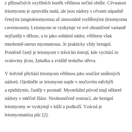
z příznačných oxyfilních buněk většinou nečiní obtíže. Cévnatost
leiomyomu je zpravidla malá, ale jsou nádory s cévami nápadně
četnými (angioleiomyoma) až sinusoidně rozšířenými (leiomyoma
cavernosum). Leiomyom se vyskytuje ve své ohraničené variantě
nejčastěji v děloze, a to jako solitární nádor, většinou však
mnohotně-uterus myomatosus. Je prakticky vždy benigní.
Poměrně častý je leiomyom v trávicím ústrojí, kde vychází ze
svaloviny jícnu, žaludku a zvláště tenkého střeva.
V ledvině přichází leiomyom většinou jako součást smíšených
nádorů. Ojediněle se leiomyom najde v močovém měchýři
a epididymis, častěji v prostatě. Myoteliální původ mají některé
nádory v mléčné žláze. Neohraničeně rostoucí, ale benigní
leiomyomy se vyskytují v kůži a podkoží. Vzácná je
leiomyomatóza plic [2].