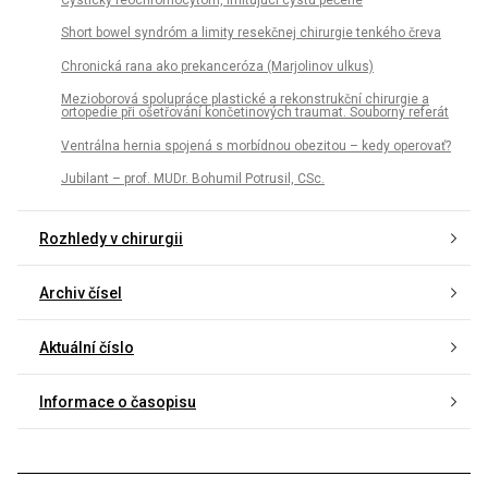
Short bowel syndróm a limity resekčnej chirurgie tenkého čreva
Chronická rana ako prekanceróza (Marjolinov ulkus)
Mezioborová spolupráce plastické a rekonstrukční chirurgie a
ortopedie při ošetřování končetinových traumat. Souborný referát
Ventrálna hernia spojená s morbídnou obezitou – kedy operovať?
Jubilant – prof. MUDr. Bohumil Potrusil, CSc.
Rozhledy v chirurgii
Archiv čísel
Aktuální číslo
Informace o časopisu