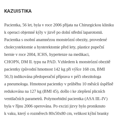
KAZUISTIKA
Pacientka, 56 let, byla v roce 2006 přijata na Chirurgickou kliniku
k operaci objemné kýly v jizvě po dolní střední laparotomii.
Pacientka s osobní anamnézou monstrózní obezity, provedené
cholecystektomie a hysterektomie před lety, plastice pupeční
hernie v roce 2004, ICHS, hypertenze na medikaci,
CHOPN, DM II. typu na PAD. Vzhledem k monstrózní obezitě
pacientky (původní hmotnost 142 kg při výšce 168 cm, BMI
50,3) indikována předoperační příprava v péči obezitologa
a pneumologa. Hmotnost pacientky v průběhu 10 měsíců úspěšně
redukována na 127 kg (BMI 45), došlo i ke zlepšení plicních
ventilačních parametrů. Polymorbidní pacientka (ASA III.-IV)
byla v říjnu 2006 operována. Po excizi jizvy bylo proniknuto
k vaku, který o rozměrech 80x50x80 cm, velikost kýlní branky