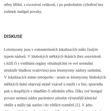
stěny břišní, s excesivní velikostí, i po podrobném vyšetření bez
známek maligní povahy.
DISKUSE
Leiomyomy jsou v extrauterinních lokalizacích málo častým
typem nádorů. V hlubokých měkkých tkáních (bez souvislosti
s kůží či s vnitřními orgány obsahujícími ve své normální
struktuře hladkou svalovinu) jsou leiomyomy nádory raritními.
V lokalizacích mimo retroperito -⁠ neum se leiomyomy hlubokých
měkkých tkání objevují stejně vzácně u mužů i u žen, zpravidla
pak u dospělých v mladším či středním věku. Díky své benigní
povaze nemusí nádor pacientovi působit výraznější klinické
obtíže a může tak narůst i do větších rozměrů [1]. V jeho