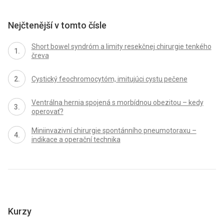
Nejčtenější v tomto čísle
Short bowel syndróm a limity resekčnej chirurgie tenkého
čreva
Cystický feochromocytóm, imitujúci cystu pečene
Ventrálna hernia spojená s morbídnou obezitou – kedy
operovať?
Miniinvazivní chirurgie spontánního pneumotoraxu –
indikace a operační technika
Kurzy