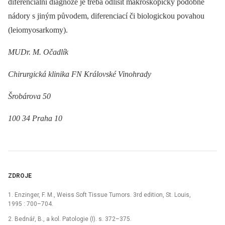
diferenciální diagnóze je třeba odlišit makroskopicky podobné
nádory s jiným původem, diferenciací či biologickou povahou
(leiomyosarkomy).
MUDr. M. Očadlík
Chirurgická klinika FN Královské Vinohrady
Šrobárova 50
100 34 Praha 10
ZDROJE
1. Enzinger, F. M., Weiss Soft Tissue Tumors. 3rd edition, St. Louis,
1995 : 700–704.
2. Bednář, B., a kol. Patologie (I). s. 372–375.