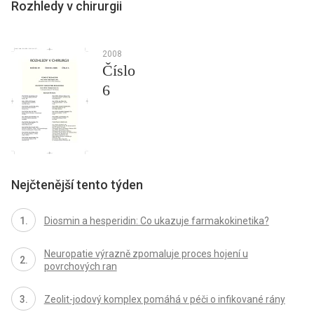
Rozhledy v chirurgii
2008
Číslo
6
Nejčtenější tento týden
Diosmin a hesperidin: Co ukazuje farmakokinetika?
Neuropatie výrazně zpomaluje proces hojení u
povrchových ran
Zeolit-jodový komplex pomáhá v péči o infikované rány