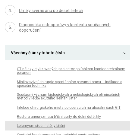
Umělý svěrač anu po deseti letech
Diagnostika osteoporózy v kontextu současných
doporučení
Všechny články tohoto čísla
CT nálezy etylizovaných pacientov po ľahkom kraniocerebrálnom
poranení
Miniinvazivní chirurgie spontánního pneumotoraxu – indikace a
operační technika
Současný význam biologických a nebiologických eliminačních
metod v léčbě akutního selhání jater
Infekce chirurgického místa po operacích na aborální části GIT
Ruptura aneuryzmatu břišní aorty do dolní duté žíly
Leiomyom přední stěny břišní
Cystický feochromocytóm, imitujúci cystu pečene