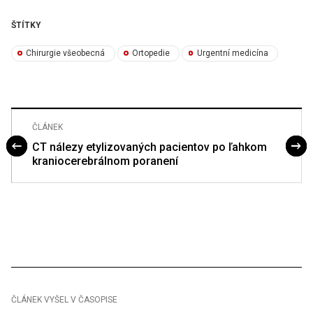
ŠTÍTKY
Chirurgie všeobecná
Ortopedie
Urgentní medicína
ČLÁNEK
CT nálezy etylizovaných pacientov po ľahkom
kraniocerebrálnom poranení
ČLÁNEK VYŠEL V ČASOPISE