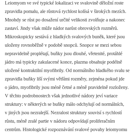
Leiomyom ve své typické lokalizaci ve svalovině děložní roste
zpravidla pomalu, ale růstová rychlost kolísá v širokých mezích.
Mnohdy se růst po dosažení určité velikosti zvolňuje a nakonec
zastaví. Jindy však může nádor narůst obrovských rozměrů.
Mikroskopicky sestává z hladkých svalových buněk, které jsou
uloženy rovnoběžně v podobě snopců. Snopce se mezi sebou
nepravidelně proplétají, buňky jsou dlouhé, vřetenité, protáhlé
jádro má typicky zakulacené konce, plazma obsahuje podélně
uložené kontraktilní myofibrily. Od normálního hladkého svalu se
zpravidla buňky liší svými většími rozměry, zejména pokud jde
o jádro, myofibrily jsou méně četné a méně pravidelně rozloženy.
V těchto podrobnostech však jednotlivé nádory jeví variace
struktury: v některých se buňky málo odchylují od normálních,
v jiných jsou nezralejší. Nezralost struktury souvisí s rychlostí
růstu, méně zralé partie v nádoru odpovídají proliferačním
centrům. Histologické rozpoznávání svalové povahy leiomyomu