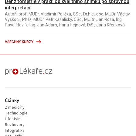
Denzitometrie v praxi: od kvalitního snímku po správnou
interpretaci
Autoři: prof. MUDr. Vladimír Palička, CSc., Dr.h.c., doc. MUDr. Václav
Vyskočil, Ph.D., MUDr. Petr Kasalický, CSc., MUDr. Jan Rosa, Ing.
Pavel Havlík, Ing. Jan Adam, Hana Hejnová, DiS., Jana Křenková
VŠECHNY KURZY
proLékaře.cz
Články
Z medicíny
Technologie
Lifestyle
Rozhovory
Infografika