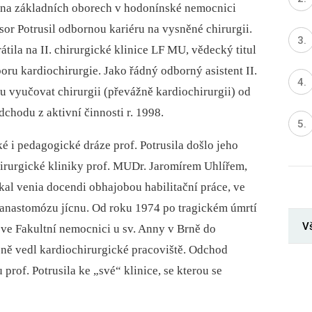
ci na základních oborech v hodonínské nemocnici
sor Potrusil odbornou kariéru na vysněné chirurgii.
átila na II. chirurgické klinice LF MU, vědecký titul
oru kardiochirurgie. Jako řádný odborný asistent II.
u vyučovat chirurgii (převážně kardiochirurgii) od
dchodu z aktivní činnosti r. 1998.
 i pedagogické dráze prof. Potrusila došlo jeho
irurgické kliniky prof. MUDr. Jaromírem Uhlířem,
skal venia docendi obhajobou habilitační práce, ve
 anastomózu jícnu. Od roku 1974 po tragickém úmrtí
V
u ve Fakultní nemocnici u sv. Anny v Brně do
ně vedl kardiochirurgické pracoviště. Odchod
prof. Potrusila ke „své“ klinice, se kterou se