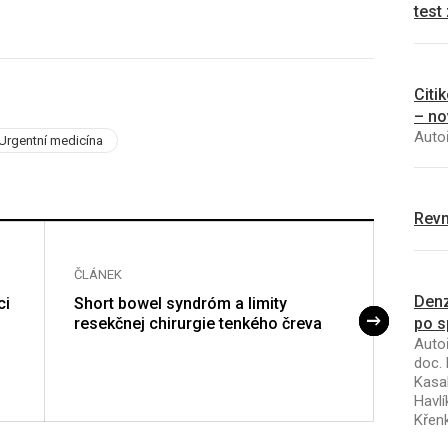
test
Citi
– no
Autoř
Urgentní medicína
Revm
ČLÁNEK
ČLÁNE
Denz
ci
Short bowel syndróm a limity
Chron
po s
resekčnej chirurgie tenkého čreva
(Marj
Autoř
doc. 
Kasal
Havlí
Křen