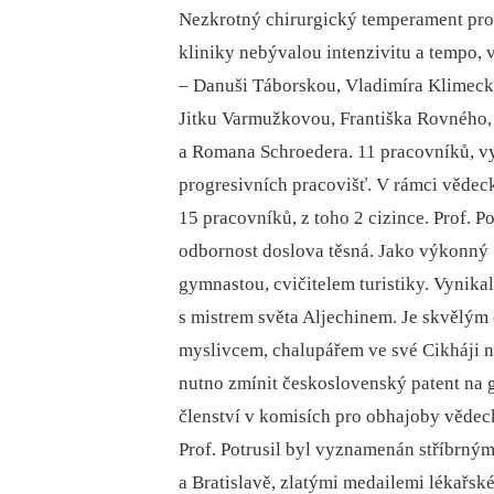
Nezkrotný chirurgický temperament prof
kliniky nebývalou intenzivitu a tempo, v
–⁠ Danuši Táborskou, Vladimíra Klimeck
Jitku Varmužkovou, Františka Rovného,
a Romana Schroedera. 11 pracovníků, vy
progresivních pracovišť. V rámci vědeck
15 pracovníků, z toho 2 cizince. Prof. P
odbornost doslova těsná. Jako výkonný
gymnastou, cvičitelem turistiky. Vynikal
s mistrem světa Aljechinem. Je skvělým 
myslivcem, chalupářem ve své Cikháji n
nutno zmínit československý patent na 
členství v komisích pro obhajoby vědec
Prof. Potrusil byl vyznamenán stříbrný
a Bratislavě, zlatými medailemi lékařsk