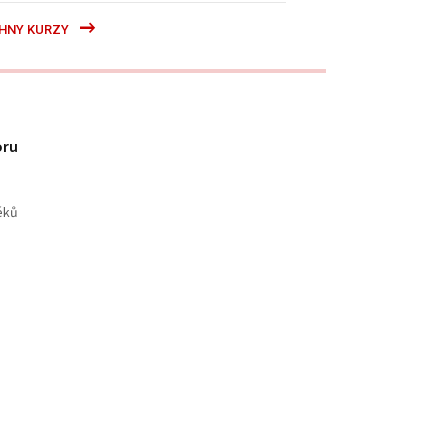
HNY KURZY
oru
éků