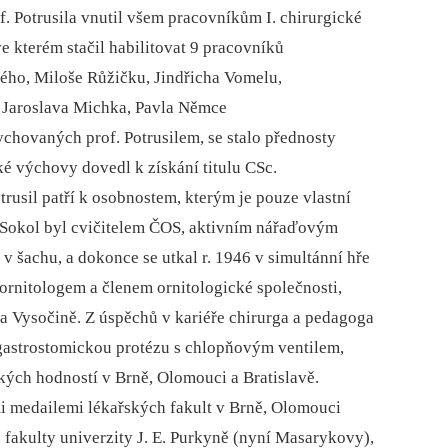
. Potrusila vnutil všem pracovníkům I. chirurgické
e kterém stačil habilitovat 9 pracovníků
ého, Miloše Růžičku, Jindřicha Vomelu,
 Jaroslava Michka, Pavla Němce
chovaných prof. Potrusilem, se stalo přednosty
é výchovy dovedl k získání titulu CSc.
otrusil patří k osobnostem, kterým je pouze vlastní
 Sokol byl cvičitelem ČOS, aktivním nářaďovým
 v šachu, a dokonce se utkal r. 1946 v simultánní hře
ornitologem a členem ornitologické společnosti,
a Vysočině. Z úspěchů v kariéře chirurga a pedagoga
gastrostomickou protézu s chlopňovým ventilem,
kých hodností v Brně, Olomouci a Bratislavě.
mi medailemi lékařských fakult v Brně, Olomouci
é fakulty univerzity J. E. Purkyně (nyní Masarykovy),