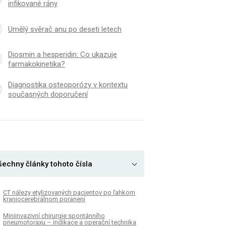
infikované rány
Umělý svěrač anu po deseti letech
Diosmin a hesperidin: Co ukazuje
farmakokinetika?
Diagnostika osteoporózy v kontextu
současných doporučení
šechny články tohoto čísla
CT nálezy etylizovaných pacientov po ľahkom
kraniocerebrálnom poranení
Miniinvazivní chirurgie spontánního
pneumotoraxu – indikace a operační technika