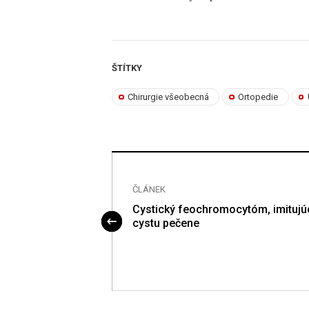
ŠTÍTKY
Chirurgie všeobecná
Ortopedie
ČLÁNEK
těny břišní
Cystický feochromocytóm, imitujú
cystu pečene