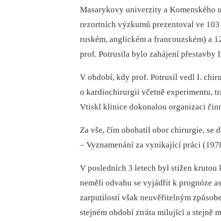
Masarykovy univerzity a Komenského uni
rezortních výzkumů prezentoval ve 103 
ruském, anglickém a francouzském) a 
prof. Potrusila bylo zahájení přestavby I
V období, kdy prof. Potrusil vedl I. chiru
o kardiochirurgii včetně experimentu, t
Vtiskl klinice dokonalou organizaci čin
Za vše, čím obohatil obor chirurgie, se
–⁠ Vyznamenání za vynikající práci (197
V posledních 3 letech byl stižen krutou
neměli odvahu se vyjádřit k prognóze as
zarputilostí však neuvěřitelným způsobe
stejném období ztráta milující a stejně