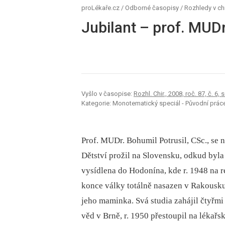
proLékaře.cz
/
Odborné časopisy
/
Rozhledy v chi
Jubilant – prof. MUDr
Vyšlo v časopise:
Rozhl. Chir., 2008, roč. 87, č. 6, s
Kategorie: Monotematický speciál - Původní prác
Prof. MUDr. Bohumil Potrusil, CSc., se n
Dětství prožil na Slovensku, odkud byla
vysídlena do Hodonína, kde r. 1948 na 
konce války totálně nasazen v Rakousk
jeho maminka. Svá studia zahájil čtyřmi
věd v Brně, r. 1950 přestoupil na lékař