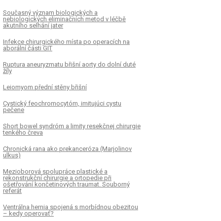
Současný význam biologických a
nebiologických eliminačních metod v léčbě
akutního selhání jater
Infekce chirurgického místa po operacích na
aborální části GIT
Ruptura aneuryzmatu břišní aorty do dolní duté
žíly
Leiomyom přední stěny břišní
Cystický feochromocytóm, imitujúci cystu
pečene
Short bowel syndróm a limity resekčnej chirurgie
tenkého čreva
Chronická rana ako prekanceróza (Marjolinov
ulkus)
Mezioborová spolupráce plastické a
rekonstrukční chirurgie a ortopedie při
ošetřování končetinových traumat. Souborný
referát
Ventrálna hernia spojená s morbídnou obezitou
– kedy operovať?