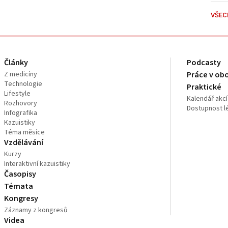
VŠEC
Články
Podcasty
Z medicíny
Práce v ob
Technologie
Praktické
Lifestyle
Kalendář akcí
Rozhovory
Dostupnost l
Infografika
Kazuistiky
Téma měsíce
Vzdělávání
Kurzy
Interaktivní kazuistiky
Časopisy
Témata
Kongresy
Záznamy z kongresů
Videa