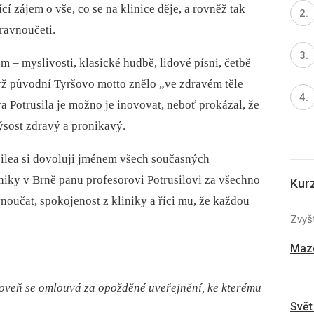
cí zájem o vše, co se na klinice děje, a rovněž tak
ravnoučeti.
–⁠ myslivosti, klasické hudbě, lidové písni, četbě
dyž původní Tyršovo motto znělo „ve zdravém těle
a Potrusila je možno je inovovat, neboť prokázal, že
ýsost zdravý a pronikavý.
bilea si dovoluji jménem všech současných
iniky v Brně panu profesorovi Potrusilovi za všechno
Kur
noučat, spokojenost z kliniky a říci mu, že každou
Zvyšt
Mazo
roveň se omlouvá za opožděné uveřejnění, ke kterému
Svět