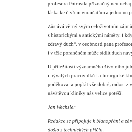
profesora Potrusila příznačný neutuchají
láska ke čtyřem vnoučatům a jednomu p
Zůstává věrný svým celoživotním zájmům 
s historickými a antickými náměty. I k
zdravý duch“, v osobnosti pana profesor
i v těle poraněném může sídlit duch nav
U příležitosti významného životního ju
i bývalých pracovníků I. chirurgické kl
poděkovat a popřát vše dobré, radost z v
návštěvou kliniky nás velice potěší.
Jan Wechsler
Redakce se připojuje k blahopřání a zá
došlo z technických příčin.