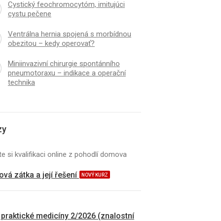
Cystický feochromocytóm, imitujúci
cystu pečene
Ventrálna hernia spojená s morbídnou
obezitou – kedy operovať?
Miniinvazivní chirurgie spontánního
pneumotoraxu – indikace a operační
technika
zy
e si kvalifikaci online z pohodlí domova
vá zátka a její řešení
NOVÝ KURZ
 praktické medicíny 2/2026 (znalostní