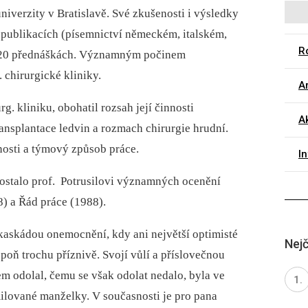
verzity v Bratislavě. Své zkušenosti i výsledky
publikacích (písemnictví německém, italském,
Ro
120 přednáškách. Významným počinem
. chirurgické kliniky.
Ar
rg. kliniku, obohatil rozsah její činnosti
Ak
ransplantace ledvin a rozmach chirurgie hrudní.
nosti a týmový způsob práce.
I
 dostalo prof. Potrusilovi významných ocenění
8) a Řád práce (1988).
 kaskádou onemocnění, kdy ani největší optimisté
Nejč
poň trochu příznivě. Svojí vůlí a příslovečnou
m odolal, čemu se však odolat nedalo, byla ve
 milované manželky. V současnosti je pro pana