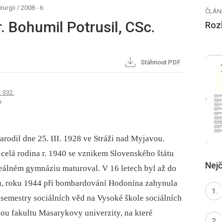
rurgii
/
2008 - 6
ČLÁN
. Bohumil Potrusil, CSc.
Rozh
Stáhnout PDF
. 332.
e
arodil dne 25. III. 1928 ve Stráži nad Myjavou.
 celá rodina r. 1940 se vznikem Slovenského štátu
Nejč
reálném gymnáziu maturoval. V 16 letech byl až do
u, roku 1944 při bombardování Hodonína zahynula
 semestry sociálních věd na Vysoké škole sociálních
skou fakultu Masarykovy univerzity, na které