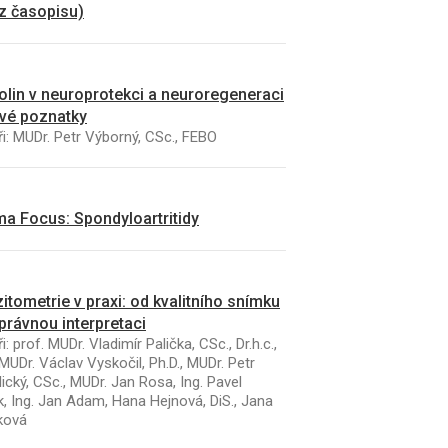
 z časopisu)
kolin v neuroprotekci a neuroregeneraci
vé poznatky
i: MUDr. Petr Výborný, CSc., FEBO
a Focus: Spondyloartritidy
K
ČLÁNEK
itometrie v praxi: od kvalitního snímku
ická rana ako prekanceróza
Mezioborová spoluprá
právnou interpretaci
olinov ulkus)
rekonstrukční chirurg
při ošetřování končet
i: prof. MUDr. Vladimír Palička, CSc., Dr.h.c.,
MUDr. Václav Vyskočil, Ph.D., MUDr. Petr
traumat. Souborný ref
ický, CSc., MUDr. Jan Rosa, Ing. Pavel
k, Ing. Jan Adam, Hana Hejnová, DiS., Jana
ková