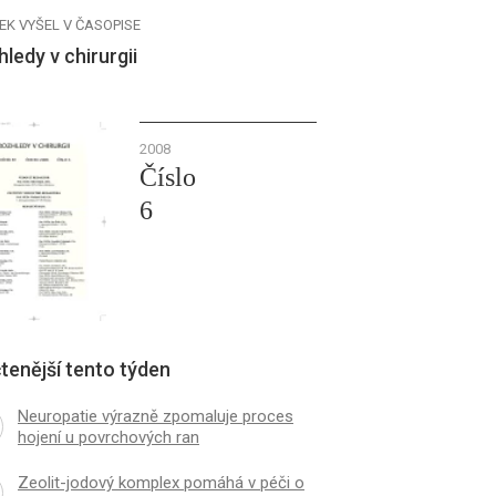
EK VYŠEL V ČASOPISE
ledy v chirurgii
2008
Číslo
6
tenější tento týden
Neuropatie výrazně zpomaluje proces
hojení u povrchových ran
Zeolit-jodový komplex pomáhá v péči o