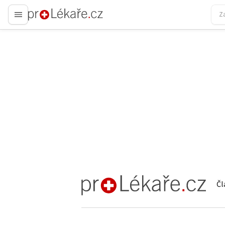
proLékaře.cz
Čl
proLékaře.cz