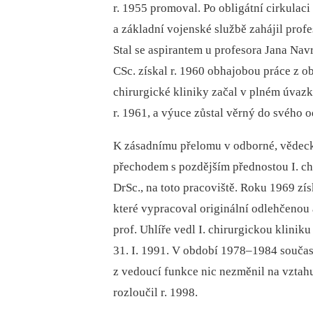
r. 1955 promoval. Po obligátní cirkula
a základní vojenské službě zahájil profe
Stal se aspirantem u profesora Jana Navr
CSc. získal r. 1960 obhajobou práce z ob
chirurgické kliniky začal v plném úvazk
r. 1961, a výuce zůstal věrný do svého o
K zásadnímu přelomu v odborné, vědecké
přechodem s pozdějším přednostou I. ch
DrSc., na toto pracoviště. Roku 1969 zí
které vypracoval originální odlehčenou
prof. Uhlíře vedl I. chirurgickou klinik
31. I. 1991. V období 1978–1984 součas
z vedoucí funkce nic nezměnil na vztahu 
rozloučil r. 1998.