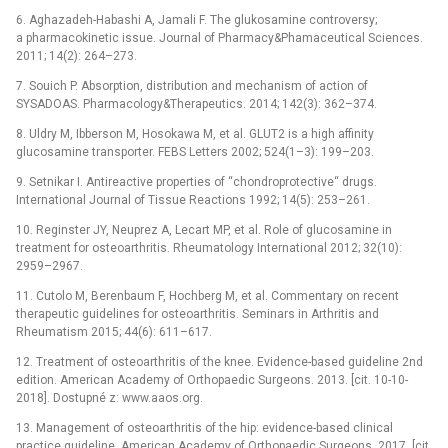
6. Aghazadeh-Habashi A, Jamali F. The glukosamine controversy;
a pharmacokinetic issue. Journal of Pharmacy&Phamaceutical Sciences.
2011; 14(2): 264–273.
7. Souich P. Absorption, distribution and mechanism of action of
SYSADOAS. Pharmacology&Therapeutics. 2014; 142(3): 362–374.
8. Uldry M, Ibberson M, Hosokawa M, et al. GLUT2 is a high affinity
glucosamine transporter. FEBS Letters 2002; 524(1–3): 199–203.
9. Setnikar I. Antireactive properties of “chondroprotective“ drugs.
International Journal of Tissue Reactions 1992; 14(5): 253–261.
10. Reginster JY, Neuprez A, Lecart MP, et al. Role of glucosamine in
treatment for osteoarthritis. Rheumatology International 2012; 32(10):
2959–2967.
11. Cutolo M, Berenbaum F, Hochberg M, et al. Commentary on recent
therapeutic guidelines for osteoarthritis. Seminars in Arthritis and
Rheumatism 2015; 44(6): 611–617.
12. Treatment of osteoarthritis of the knee. Evidence-based guideline 2nd
edition. American Academy of Orthopaedic Surgeons. 2013. [cit. 10-10-
2018]. Dostupné z: www.aaos.org.
13. Management of osteoarthritis of the hip: evidence-based clinical
practice guideline. American Academy of Orthopaedic Surgeons. 2017. [cit.