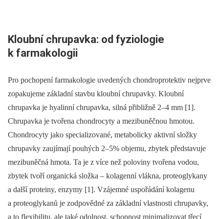
Kloubní chrupavka: od fyziologie
k farmakologii
Pro pochopení farmakologie uvedených chondroprotektiv nejprve
zopakujeme základní stavbu kloubní chrupavky. Kloubní
chrupavka je hyalinní chrupavka, silná přibližně 2–4 mm [1].
Chrupavka je tvořena chondrocyty a mezibuněčnou hmotou.
Chondrocyty jako specializované, metabolicky aktivní složky
chrupavky zaujímají pouhých 2–5% objemu, zbytek představuje
mezibuněčná hmota. Ta je z více než poloviny tvořena vodou,
zbytek tvoří organická složka –⁠ kolagenní vlákna, proteoglykany
a další proteiny, enzymy [1]. Vzájemné uspořádání kolagenu
a proteoglykanů je zodpovědné za základní vlastnosti chrupavky,
a to flexibilitu, ale také odolnost, schopnost minimalizovat třecí