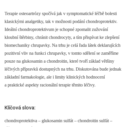
Terapie osteoartrózy spočívá jak v symptomatické léčbě bolesti
klasickými analgetiky, tak v možnosti podání chondroprotektiv.
Ideální chondroprotektivum je schopné zpomalit zužování
kloubní štěrbiny, chránit chondrocyty, a tím přispívat ke zlepšení
biomechaniky chrupavky. Na trhu je celá řada látek deklarujících
pozitivní vliv na funkci chrupavky, v tomto sdělení se zaměříme
pouze na glukosamin a chondroitin, které tvoří základ většiny
léčivých přípravků dostupných na trhu. Diskutována bude jednak
základní farmakologie, ale i limity klinických hodnocení
a praktické aspekty racionální terapie těmito léčivy.
Klíčová slova:
chondroprotektiva – glukosamin sulfát – chondroitin sulfát –