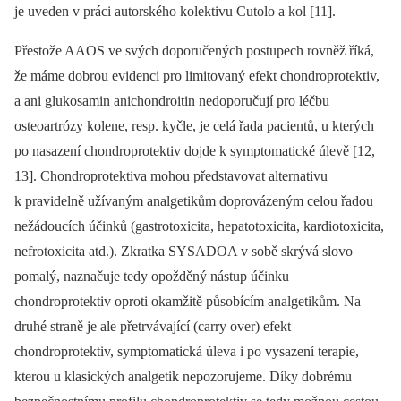
je uveden v práci autorského kolektivu Cutolo a kol [11].
Přestože AAOS ve svých doporučených postupech rovněž říká,
že máme dobrou evidenci pro limitovaný efekt chondroprotektiv,
a ani glukosamin anichondroitin nedoporučují pro léčbu
osteoartrózy kolene, resp. kyčle, je celá řada pacientů, u kterých
po nasazení chondroprotektiv dojde k symptomatické úlevě [12,
13]. Chondroprotektiva mohou představovat alternativu
k pravidelně užívaným analgetikům doprovázeným celou řadou
nežádoucích účinků (gastrotoxicita, hepatotoxicita, kardiotoxicita,
nefrotoxicita atd.). Zkratka SYSADOA v sobě skrývá slovo
pomalý, naznačuje tedy opožděný nástup účinku
chondroprotektiv oproti okamžitě působícím analgetikům. Na
druhé straně je ale přetrvávající (carry over) efekt
chondroprotektiv, symptomatická úleva i po vysazení terapie,
kterou u klasických analgetik nepozorujeme. Díky dobrému