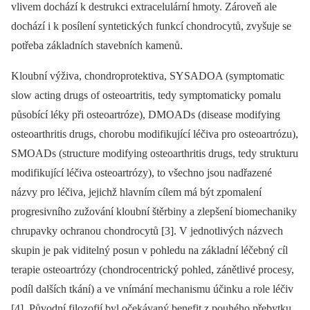
vlivem dochází k destrukci extracelulární hmoty. Zároveň ale
dochází i k posílení syntetických funkcí chondrocytů, zvyšuje se
potřeba základních stavebních kamenů.
Kloubní výživa, chondroprotektiva, SYSADOA (symptomatic
slow acting drugs of osteoartritis, tedy symptomaticky pomalu
působící léky při osteoartróze), DMOADs (disease modifying
osteoarthritis drugs, chorobu modifikující léčiva pro osteoartrózu),
SMOADs (structure modifying osteoarthritis drugs, tedy strukturu
modifikující léčiva osteoartrózy), to všechno jsou nadřazené
názvy pro léčiva, jejichž hlavním cílem má být zpomalení
progresivního zužování kloubní štěrbiny a zlepšení biomechaniky
chrupavky ochranou chondrocytů [3]. V jednotlivých názvech
skupin je pak viditelný posun v pohledu na základní léčebný cíl
terapie osteoartrózy (chondrocentrický pohled, zánětlivé procesy,
podíl dalších tkání) a ve vnímání mechanismu účinku a role léčiv
[4]. Původní filozofií byl očekávaný benefit z pouhého přebytku