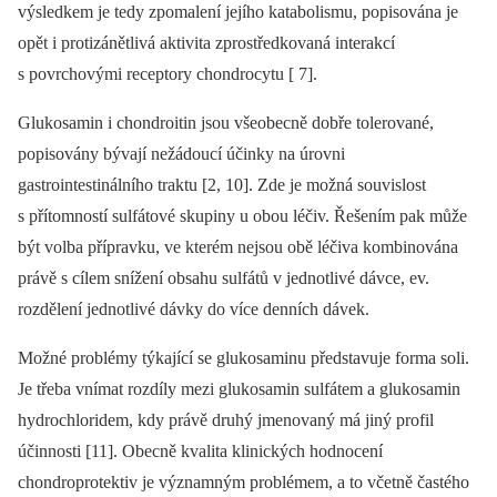
výsledkem je tedy zpomalení jejího katabolismu, popisována je
opět i protizánětlivá aktivita zprostředkovaná interakcí
s povrchovými receptory chondrocytu [ 7].
Glukosamin i chondroitin jsou všeobecně dobře tolerované,
popisovány bývají nežádoucí účinky na úrovni
gastrointestinálního traktu [2, 10]. Zde je možná souvislost
s přítomností sulfátové skupiny u obou léčiv. Řešením pak může
být volba přípravku, ve kterém nejsou obě léčiva kombinována
právě s cílem snížení obsahu sulfátů v jednotlivé dávce, ev.
rozdělení jednotlivé dávky do více denních dávek.
Možné problémy týkající se glukosaminu představuje forma soli.
Je třeba vnímat rozdíly mezi glukosamin sulfátem a glukosamin
hydrochloridem, kdy právě druhý jmenovaný má jiný profil
účinnosti [11]. Obecně kvalita klinických hodnocení
chondroprotektiv je významným problémem, a to včetně častého