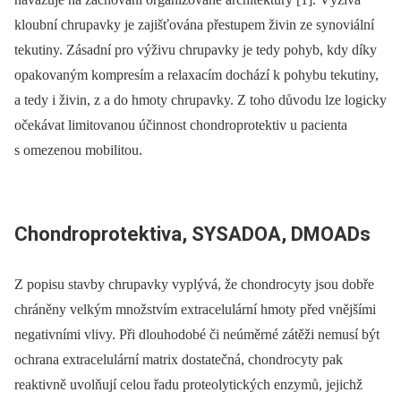
kloubní chrupavky je zajišťována přestupem živin ze synoviální
tekutiny. Zásadní pro výživu chrupavky je tedy pohyb, kdy díky
opakovaným kompresím a relaxacím dochází k pohybu tekutiny,
a tedy i živin, z a do hmoty chrupavky. Z toho důvodu lze logicky
očekávat limitovanou účinnost chondroprotektiv u pacienta
s omezenou mobilitou.
Chondroprotektiva, SYSADOA, DMOADs
Z popisu stavby chrupavky vyplývá, že chondrocyty jsou dobře
chráněny velkým množstvím extracelulární hmoty před vnějšími
negativními vlivy. Při dlouhodobé či neúměrné zátěži nemusí být
ochrana extracelulární matrix dostatečná, chondrocyty pak
reaktivně uvolňují celou řadu proteolytických enzymů, jejichž