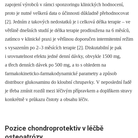
zapojení výrobců v rámci sponzoringu klinických hodnocení,
proto je nutné veškerá data o účinnosti důkladně přehodnocovat
[2]. Jedním z takových nedostatků je i celková délka terapie –⁠ ve
většině dnešních studií je délka terapie prodloužena na 6 měsíců,
zatímco v klinické praxi je většinou doporučen intermitentní režim
s vysazením po 2–3 měsících terapie [2]. Diskutabilní je pak
i srovnatelnost efektu jedné denní dávky, obvykle 1500 mg,
a třech denních dávek po 500 mg, a to s ohledem na
farmakokineticko-farmakodynamické parametry a způsob
distribuce glukosaminu do kloubní chrupavky. V neposlední řadě
je třeba zmínit rozdíl mezi léčivým přípravkem a doplňkem stravy
konkrétně v průkazu čistoty a obsahu léčiv.
Pozice chondroprotektiv v léčbě
osteoatrózy