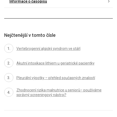
Informace o časopisu
Nejčtenější v tomto čísle
Vertebrogenní algický syndrom ve stáří
Akutní intoxikace lithiem u geriatrické pacientky
Pleurální výpotky – přehled současných znalostí
Zhodnocení rizika malnutrice u seniorů– používáme
správný screeningový nástroj?