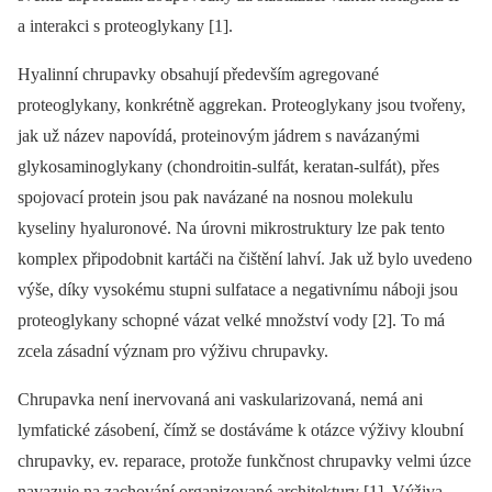
a interakci s proteoglykany [1].
Hyalinní chrupavky obsahují především agregované
proteoglykany, konkrétně aggrekan. Proteoglykany jsou tvořeny,
jak už název napovídá, proteinovým jádrem s navázanými
glykosaminoglykany (chondroitin-sulfát, keratan-sulfát), přes
spojovací protein jsou pak navázané na nosnou molekulu
kyseliny hyaluronové. Na úrovni mikrostruktury lze pak tento
komplex připodobnit kartáči na čištění lahví. Jak už bylo uvedeno
výše, díky vysokému stupni sulfatace a negativnímu náboji jsou
proteoglykany schopné vázat velké množství vody [2]. To má
zcela zásadní význam pro výživu chrupavky.
Chrupavka není inervovaná ani vaskularizovaná, nemá ani
lymfatické zásobení, čímž se dostáváme k otázce výživy kloubní
chrupavky, ev. reparace, protože funkčnost chrupavky velmi úzce
navazuje na zachování organizované architektury [1]. Výživa