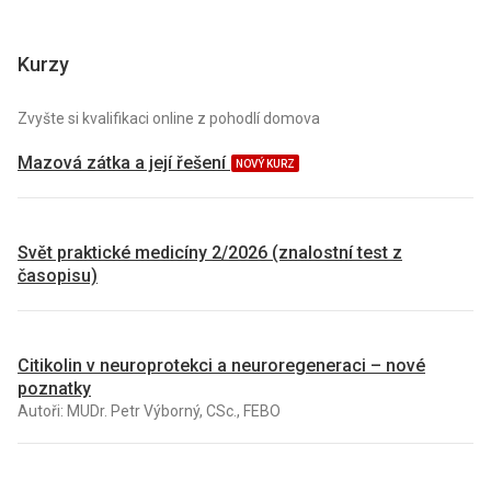
Kurzy
Zvyšte si kvalifikaci online z pohodlí domova
Mazová zátka a její řešení
NOVÝ KURZ
Svět praktické medicíny 2/2026 (znalostní test z
časopisu)
Citikolin v neuroprotekci a neuroregeneraci – nové
poznatky
Autoři: MUDr. Petr Výborný, CSc., FEBO