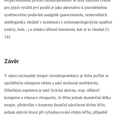
bezpečnostnímu profilu chondroprotektiv se tedy možnou cestou
pro jejich využití jeví použít je jako alternativu k pravidelnému
systémovému podávání analgetik (paracetamolu, nesteroidních
antiflogistik), ideálně v kombinaci s nefarmakologickými opatření
(ortézy, hole...) a redukcí tělesné hmotnosti, kde je to vhodné [5,
14].
Závěr
V rámci racionality terapie chondroprotektivy je třeba počítat se
zpožděným nástupem efektu a také možností neefektivity.
Důležitým aspektem je také fyzická aktivita, resp. střídavé
komprese a relaxace chrupavky. Je třeba jednak dostatečná délka
terapie, především v kontextu finanční náročnosti těchto léčiv,
jednak aktivní dozor při vyhodnocování efektu léčby, případně