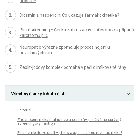
prostatě
Diosmin a hesperidin: Co ukazuje farmakokinetika?
Plicní screening v Česku zatím zachytil přes stovku případů
karcinomu plic
Neuropatie výrazně zpomaluje proces hojení u
povrchových ran
Zeolit-jodový komplex pomáhá v péči o infikované rány
Všechny články tohoto čísla
Editorial
Zhodnocení rizika malnutrice u seniorů– používáme správný
screeningový nástroj?
Plicní embolie ve stáří – představuje diabetes mellitus riziko?