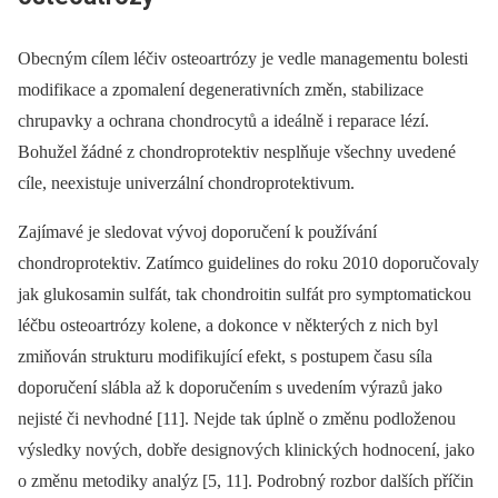
Obecným cílem léčiv osteoartrózy je vedle managementu bolesti
modifikace a zpomalení degenerativních změn, stabilizace
chrupavky a ochrana chondrocytů a ideálně i reparace lézí.
Bohužel žádné z chondroprotektiv nesplňuje všechny uvedené
cíle, neexistuje univerzální chondroprotektivum.
Zajímavé je sledovat vývoj doporučení k používání
chondroprotektiv. Zatímco guidelines do roku 2010 doporučovaly
jak glukosamin sulfát, tak chondroitin sulfát pro symptomatickou
léčbu osteoartrózy kolene, a dokonce v některých z nich byl
zmiňován strukturu modifikující efekt, s postupem času síla
doporučení slábla až k doporučením s uvedením výrazů jako
nejisté či nevhodné [11]. Nejde tak úplně o změnu podloženou
výsledky nových, dobře designových klinických hodnocení, jako
o změnu metodiky analýz [5, 11]. Podrobný rozbor dalších příčin