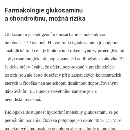
Farmakologie glukosaminu
a chondroitinu, možná rizika
Glukosamin je endogenní monosacharid s molekulovou
hmotností 179 daltonů. Hlavní funkcí glukosaminu je podpora
anabolické funkce –⁠ je limitujícím krokem syntézy proteoglykanů
a glykosaminoglykanů, popisována je i antiflogistická aktivita [2].
Je třeba brát v úvahu, že efekty pozorované v preklinických
testech jsou ale často dosaženy při plazmatických koncentracích,
kterých u člověka nejsme schopni dosáhnout doporučovaným
dávkováním [6]. Funkce stavebního kamene je ale
neoddiskutovatelná.
Biologická dostupnost hydrofilní molekuly glukosaminu se po
perorálním podání u člověka pohybuje jen okolo 40 % [7]. Vliv
molekulové hmotnosti na neúplnou absorpci bude minimální,