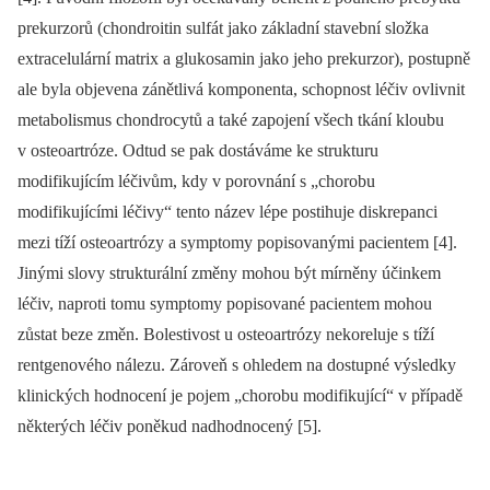
prekurzorů (chondroitin sulfát jako základní stavební složka
extracelulární matrix a glukosamin jako jeho prekurzor), postupně
ale byla objevena zánětlivá komponenta, schopnost léčiv ovlivnit
metabolismus chondrocytů a také zapojení všech tkání kloubu
v osteoartróze. Odtud se pak dostáváme ke strukturu
modifikujícím léčivům, kdy v porovnání s „chorobu
modifikujícími léčivy“ tento název lépe postihuje diskrepanci
mezi tíží osteoartrózy a symptomy popisovanými pacientem [4].
Jinými slovy strukturální změny mohou být mírněny účinkem
léčiv, naproti tomu symptomy popisované pacientem mohou
zůstat beze změn. Bolestivost u osteoartrózy nekoreluje s tíží
rentgenového nálezu. Zároveň s ohledem na dostupné výsledky
klinických hodnocení je pojem „chorobu modifikující“ v případě
některých léčiv poněkud nadhodnocený [5].