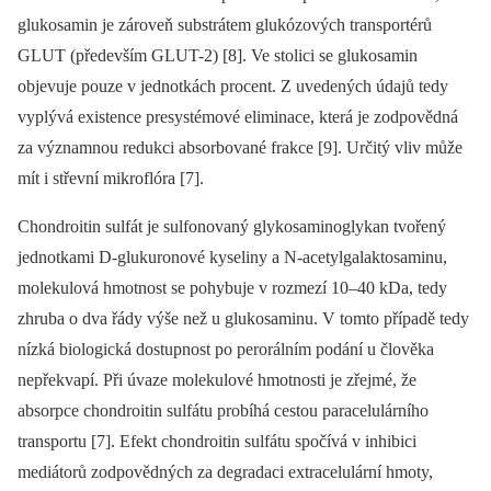
glukosamin je zároveň substrátem glukózových transportérů
GLUT (především GLUT-2) [8]. Ve stolici se glukosamin
objevuje pouze v jednotkách procent. Z uvedených údajů tedy
vyplývá existence presystémové eliminace, která je zodpovědná
za významnou redukci absorbované frakce [9]. Určitý vliv může
mít i střevní mikroflóra [7].
Chondroitin sulfát je sulfonovaný glykosaminoglykan tvořený
jednotkami D-glukuronové kyseliny a N-acetylgalaktosaminu,
molekulová hmotnost se pohybuje v rozmezí 10–40 kDa, tedy
zhruba o dva řády výše než u glukosaminu. V tomto případě tedy
nízká biologická dostupnost po perorálním podání u člověka
nepřekvapí. Při úvaze molekulové hmotnosti je zřejmé, že
absorpce chondroitin sulfátu probíhá cestou paracelulárního
transportu [7]. Efekt chondroitin sulfátu spočívá v inhibici
mediátorů zodpovědných za degradaci extracelulární hmoty,