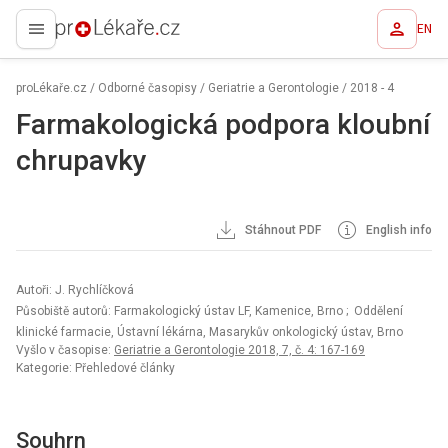
EN
proLékaře.cz
proLékaře.cz
/
Odborné časopisy
/
Geriatrie a Gerontologie
/
2018 - 4
Farmakologická podpora kloubní
chrupavky
Stáhnout PDF
English info
Autoři: J. Rychlíčková
Působiště autorů: Farmakologický ústav LF, Kamenice, Brno
; Oddělení
klinické farmacie, Ústavní lékárna, Masarykův onkologický ústav, Brno
Vyšlo v časopise:
Geriatrie a Gerontologie 2018, 7, č. 4: 167-169
Kategorie: Přehledové články
Souhrn