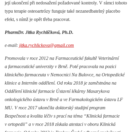
její ukončení při nedosažení požadované kontroly. V rámci tohoto
typu terapie osteoartrózy funguje také nezanedbatelný placebo
efekt, s nímž je opět třeba pracovat.
PharmDr. Jitka Rychlíčková, Ph.D.
e-mail:
jitka.rychlickova@gmail.com
Promovala v roce 2012 na Farmaceutické fakultě Veterinární
a farmaceutické univerzity v Brně. Poté pracovala na pozici
klinického farmaceuta v Nemocnici Na Bulovce, na Ortopedické
klinice a Interním oddělení. Od roku 2018 je zaměstnána na
Oddělení klinické farmacie Ústavní lékárny Masarykova
onkologického ústavu v Brně a ve Farmakologickém ústavu LF
MU. V roce 2017 ukončila doktorský studijní program
Bezpečnost a kvalita léčiv s prací na téma “Klinická farmacie
v ortopedii” a v roce 2018 získala atestaci v oboru Klinická