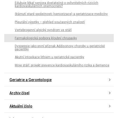
Edukuje lékař seniora dostatečně o ovlivnitelných rizicích
kardiovaskulárních onemocnění?
Stárnutí staré společnosti (seniorizace) a geriatrizace medicíny
Pleurální výpotky – přehled současných znalostí
Vertebrogenní algický syndrom ve stáří
Farmakologická podpora kloubní chrupavky
Dyspepsie jako první příznak Addisonovy choroby u geriatrické
pacientky
Akutní intoxikace lithiem u geriatrické pacientky
Moje stáří: projekt prevence kardiovaskulárního rizika a demence
Geriatrie a Gerontologie
Archiv čísel
Aktuální číslo