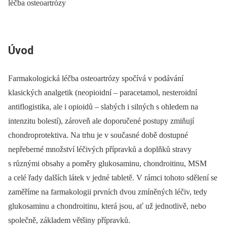
léčba osteoartrózy
Úvod
Farmakologická léčba osteoartrózy spočívá v podávání
klasických analgetik (neopioidní –⁠ paracetamol, nesteroidní
antiflogistika, ale i opioidů –⁠ slabých i silných s ohledem na
intenzitu bolestí), zároveň ale doporučené postupy zmiňují
chondroprotektiva. Na trhu je v současné době dostupné
nepřeberné množství léčivých přípravků a doplňků stravy
s různými obsahy a poměry glukosaminu, chondroitinu, MSM
a celé řady dalších látek v jedné tabletě. V rámci tohoto sdělení se
zaměříme na farmakologii prvních dvou zmíněných léčiv, tedy
glukosaminu a chondroitinu, která jsou, ať už jednotlivě, nebo
společně, základem většiny přípravků.