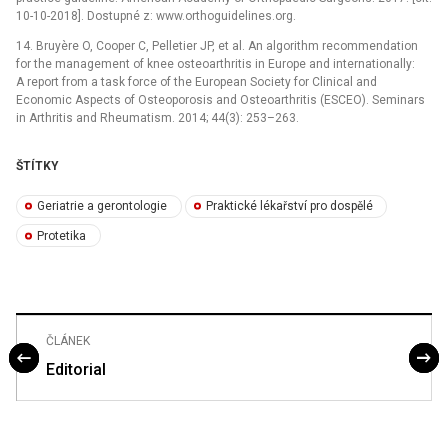
10-10-2018]. Dostupné z: www.orthoguidelines.org.
14. Bruyère O, Cooper C, Pelletier JP, et al. An algorithm recommendation
for the management of knee osteoarthritis in Europe and internationally:
A report from a task force of the European Society for Clinical and
Economic Aspects of Osteoporosis and Osteoarthritis (ESCEO). Seminars
in Arthritis and Rheumatism. 2014; 44(3): 253–263.
ŠTÍTKY
Geriatrie a gerontologie
Praktické lékařství pro dospělé
Protetika
ČLÁNEK
Editorial