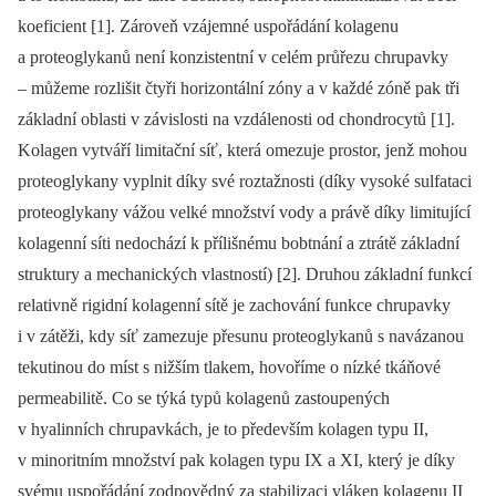
koeficient [1]. Zároveň vzájemné uspořádání kolagenu
a proteoglykanů není konzistentní v celém průřezu chrupavky
–⁠ můžeme rozlišit čtyři horizontální zóny a v každé zóně pak tři
základní oblasti v závislosti na vzdálenosti od chondrocytů [1].
Kolagen vytváří limitační síť, která omezuje prostor, jenž mohou
proteoglykany vyplnit díky své roztažnosti (díky vysoké sulfataci
proteoglykany vážou velké množství vody a právě díky limitující
kolagenní síti nedochází k přílišnému bobtnání a ztrátě základní
struktury a mechanických vlastností) [2]. Druhou základní funkcí
relativně rigidní kolagenní sítě je zachování funkce chrupavky
i v zátěži, kdy síť zamezuje přesunu proteoglykanů s navázanou
tekutinou do míst s nižším tlakem, hovoříme o nízké tkáňové
permeabilitě. Co se týká typů kolagenů zastoupených
v hyalinních chrupavkách, je to především kolagen typu II,
v minoritním množství pak kolagen typu IX a XI, který je díky
svému uspořádání zodpovědný za stabilizaci vláken kolagenu II