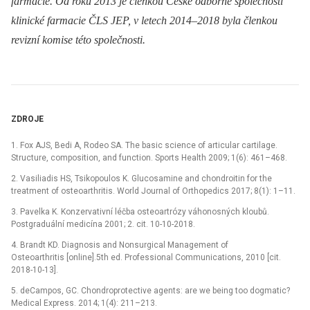
farmacie. Od roku 2013 je členkou České odborné společnosti
klinické farmacie ČLS JEP, v letech 2014–2018 byla členkou
revizní komise této společnosti.
ZDROJE
1. Fox AJS, Bedi A, Rodeo SA. The basic science of articular cartilage.
Structure, composition, and function. Sports Health 2009; 1(6): 461–468.
2. Vasiliadis HS, Tsikopoulos K. Glucosamine and chondroitin for the
treatment of osteoarthritis. World Journal of Orthopedics 2017; 8(1): 1–11.
3. Pavelka K. Konzervativní léčba osteoartrózy váhonosných kloubů.
Postgraduální medicína 2001; 2. cit. 10-10-2018.
4. Brandt KD. Diagnosis and Nonsurgical Management of
Osteoarthritis [online].5th ed. Professional Communications, 2010 [cit.
2018-10-13].
5. deCampos, GC. Chondroprotective agents: are we being too dogmatic?
Medical Express. 2014; 1(4): 211–213.