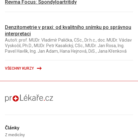
Revma Focus: Spondyloartritidy
Denzitometrie v praxi: od kvalitního snímku po správnou
interpretaci
Autoři: prof. MUDr. Vladimír Palička, CSc., Dr.h.c., doc. MUDr. Václav
Vyskočil, Ph.D., MUDr. Petr Kasalický, CSc., MUDr. Jan Rosa, Ing.
Pavel Havlík, Ing. Jan Adam, Hana Hejnová, DiS., Jana Křenková
VŠECHNY KURZY
proLékaře.cz
Články
Z medicíny