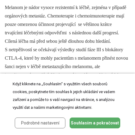
Melanom je nádor vysoce rezistentní k léčbě, zejména v případě
orgánových metastáz. Chemoterapie i chemoimunoterapie mají
pouze omezenou účinnost projevující se většinou krátce
trvajícími léčebnými odpověďmi s následnou další progresí.
Cílená léčba má před sebou ještě dlouhou dobu hledání.
S netrpělivostí se očekávají výsledky studií fáze III s blokátory
CTLA-4, které by mohly pacientům s melanomem přinést novou
šanci nejen v léčbě metastazujícího melanomu, ale
i v adjuvantním podání. Nezbytností je nalézt prediktivní faktory
určující nemocné s vysoce rizikovým melanomem, kteří by mohli
Když kliknete na „Souhlasím“ s využitím všech souborů
profitovat z adjuvantní léčby IFN alfa a dalšími novými látkami.
cookies, poskytnete tím souhlas k jejich ukládání ve vašem
zařízení a pomůže to s vaší navigací na stránce, s analýzou
Dokud toho nedosáhneme, zůstává stále nejúčinnější léčbou
využití dat a našimi marketingovými aktivitami.
melanomu včasná diagnóza a včasné chirurgické odstranění.
MUDr. Ivana Krajsová, MBA
Podrobné nastavení
Souhlasím a pokračovat
Dermatovenerologická klinika 1. LF UK a
VFN