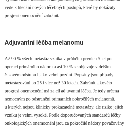
vede k hledání nových léčebných postupů, které by dokázaly
progresi onemocnění zabránit.
Adjuvantní léčba melanomu
Až 90 % všech metastáz vzniká v průběhu prvních 5 let po
operaci primárního nádoru a asi 10 % se objevuje v delším
časovém odstupu i jako velmi pozdní. Popsány jsou případy
metastazování po 25 i více než 30 letech. Zabránit takovéto
progresi onemocnění má za cíl adjuvantní léčba. Je tedy určena
nemocným po odstranění primárních pokročilých melanomů,
u kterých nejsou klinicky prokazatelné metastázy, ale riziko jejich
vzniku je velmi vysoké. Podle doporučovaných standardů léčby
onkologických onemocnění jsou za pokročilé nádory považovány