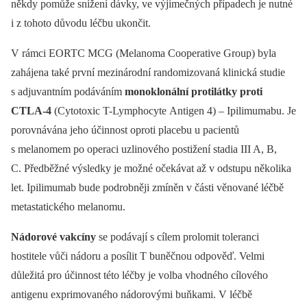
někdy pomůže snížení dávky, ve výjimečných případech je nutné
i z tohoto důvodu léčbu ukončit.
V rámci EORTC MCG (Melanoma Cooperative Group) byla
zahájena také první mezinárodní randomizovaná klinická studie
s adjuvantním podáváním
monoklonální protilátky proti
CTLA-4
(Cytotoxic T-Lymphocyte Antigen 4) –⁠ Ipilimumabu. Je
porovnávána jeho účinnost oproti placebu u pacientů
s melanomem po operaci uzlinového postižení stadia III A, B,
C. Předběžné výsledky je možné očekávat až v odstupu několika
let. Ipilimumab bude podrobněji zmíněn v části věnované léčbě
metastatického melanomu.
Nádorové vakcíny
se podávají s cílem prolomit toleranci
hostitele vůči nádoru a posílit T buněčnou odpověď. Velmi
důležitá pro účinnost této léčby je volba vhodného cílového
antigenu exprimovaného nádorovými buňkami. V léčbě