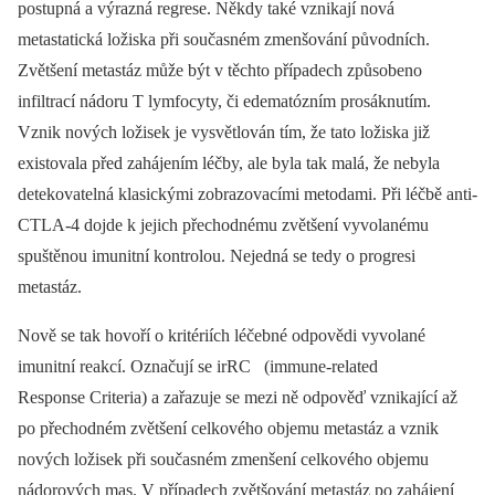
postupná a výrazná regrese. Někdy také vznikají nová
metastatická ložiska při současném zmenšování původních.
Zvětšení metastáz může být v těchto případech způsobeno
infiltrací nádoru T lymfocyty, či edematózním prosáknutím.
Vznik nových ložisek je vysvětlován tím, že tato ložiska již
existovala před zahájením léčby, ale byla tak malá, že nebyla
detekovatelná klasickými zobrazovacími metodami. Při léčbě anti-
CTLA-4 dojde k jejich přechodnému zvětšení vyvolanému
spuštěnou imunitní kontrolou. Nejedná se tedy o progresi
metastáz.
Nově se tak hovoří o kritériích léčebné odpovědi vyvolané
imunitní reakcí. Označují se irRC (immune-related
Response Criteria) a zařazuje se mezi ně odpověď vznikající až
po přechodném zvětšení celkového objemu metastáz a vznik
nových ložisek při současném zmenšení celkového objemu
nádorových mas. V případech zvětšování metastáz po zahájení