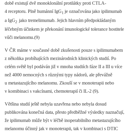
době existují dvě monoklonální protilátky proti CTLA-
4 receptoru. Plně humánní IgG
je označována jako ipilimumab
1
a IgG
jako tremelimumab. Jejich hlavním předpokládaným
2
léčebným účinkem je překonání imunologické tolerance hostitele
vůči melanomu.(9)
V ČR máme v současné době zkušenosti pouze s ipilimumabem
z několika probíhajících mezinárodních klinických studií. Po
celém světě byl podáván již v mnoha studiích fáze II a III u více
než 4000 nemocných s různými typy nádorů, ale převážně
u metastazujícího melanomu. Zkouší se v monoterapii nebo
v komibinaci s vakcínami, chemoterapií či IL-2 (9).
Většina studií ještě nebyla uzavřena nebo nebyla dosud
publikována konečná data, přesto předběžné výsledky naznačují,
že ipilimumab může být v léčbě inoperabilního metastazujícího
melanomu účinný jak v monoterapii, tak v kombinaci s DTIC