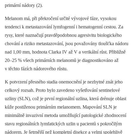
primární nádory (2).
Melanom má, při překročení určité vývojové fáze, vysokou
tendenci k metastazování lymfogenní i hematogenní cestou. Za
rysy, které naznačují pravděpodobnou agresivitu biologického
chování a riziko metastazování, jsou považovány tloušťka nádoru
nad 1,00 mm, hodnota Clarka IV až V a verikální růst. Přibližně
20–25 % všech primárních melanomů je diagnostikováno až
v těchto fázích nádorového růstu.
K potvrzení přesného stadia onemocnění je nezbytné znát jeho
celkový rozsah. Proto bylo zavedeno vyšetřování sentinelové
uzliny (SLN), což je první regionální uzlina, která drénuje oblast
kůže postiženou primárním melanomem. Mapování SLN je
minimálně invazivní metoda umožňující patologické zhodnocení
stavu regionálních lymfatických uzlin u pacientů s pokročilým
nádorem. Je šetrnější než kompletní disekce a velmi spolehlivě