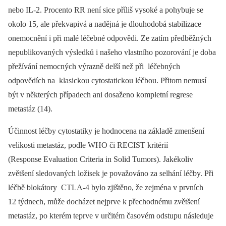
nebo IL-2. Procento RR není sice příliš vysoké a pohybuje se
okolo 15, ale překvapivá a nadějná je dlouhodobá stabilizace
onemocnění i při malé léčebné odpovědi. Ze zatím předběžných
nepublikovaných výsledků i našeho vlastního pozorování je doba
přežívání nemocných výrazně delší než při léčebných
odpovědích na klasickou cytostatickou léčbou. Přitom nemusí
být v některých případech ani dosaženo kompletní regrese
metastáz (14).
Účinnost léčby cytostatiky je hodnocena na základě zmenšení
velikosti metastáz, podle WHO či RECIST kritérií
(Response Evaluation Criteria in Solid Tumors). Jakékoliv
zvětšení sledovaných ložisek je považováno za selhání léčby. Při
léčbě blokátory CTLA-4 bylo zjištěno, že zejména v prvních
12 týdnech, může docházet nejprve k přechodnému zvětšení
metastáz, po kterém teprve v určitém časovém odstupu následuje