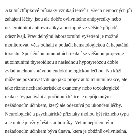
Akutní chřipkové příznaky vznikají téměř u všech nemocných při
zahájení léčby, jsou ale dobře ovlivnitelné antipyretiky nebo
nesteroidními antirevmatiky a postupně ve většině případů
odeznívají. Pravidelnými laboratorními vyšetření je možné
monitorovat, včas odhalit a potlačit hematologickou či hepatální
toxicitu. Spuštění autoimunitních reakcí se většinou projevuje
autoimunitní thyreoiditou s následnou hypotyreózou dobře
zvládnutelnou správnou endokrinologickou léčbou. Na kůži
můžeme pozorovat vitiligo jako projev autoimunitní reakce, ale
také různé necharakteristické exantémy nebo toxoalergické
reakce. Vypadávání a prořídnutí kštice je nepříjemným
nežádoucím účinkem, který ale odeznívá po ukončení léčby.
Neurologické a psychiatrické příznaky mohou být různého typu
a je nutné je vždy řešit s odborníky. Velmi nepříjemným
nežádoucím účinkem bývá únava, která je obtížně ovlivnitelná,