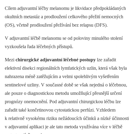
Cílem adjuvantní léčby melanomu je likvidace předpokládaných
okultních metastáz a prodloužení celkového přežití nemocných
(OS), včetně prodloužení přežívání bez relapsu (DFS).
V adjuvantní léčbě melanomu se od poloviny minulého stolení
vyzkoušela řada léčebných přístupů.
Mezi
chirurgické adjuvantní léčebné postupy
lze zařadit
elektivní disekci regionálních lymfatických uzlin, která však byla
nahrazena méně zatěžujícím a velmi spolehlivým vyšetřením
sentinelové uzliny. V současné době se však nejedná o léčebnou,
ale pouze o diagnostickou metodu umožňující přesnější určení
prognózy onemocnění. Pod adjuvantní chirurgickou léčbu lze
zařadit také končetinovou cytostatickou perfúzi. Vzhledem
k relativně vysokému riziku nežádoucích účinků a nízké účinnosti
v adjuvantní aplikaci je ale tato metoda využívána více v léčbě