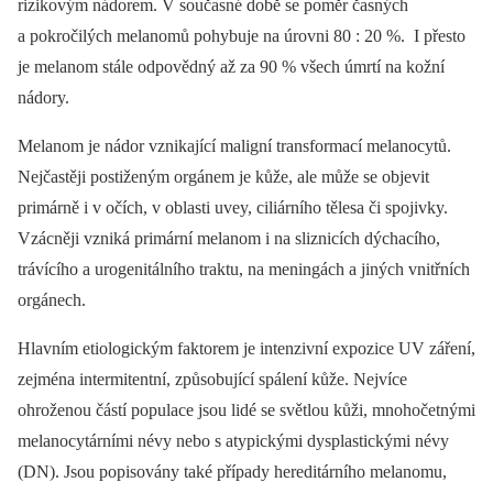
rizikovým nádorem. V současné době se poměr časných
a pokročilých melanomů pohybuje na úrovni 80 : 20 %. I přesto
je melanom stále odpovědný až za 90 % všech úmrtí na kožní
nádory.
Melanom je nádor vznikající maligní transformací melanocytů.
Nejčastěji postiženým orgánem je kůže, ale může se objevit
primárně i v očích, v oblasti uvey, ciliárního tělesa či spojivky.
Vzácněji vzniká primární melanom i na sliznicích dýchacího,
trávícího a urogenitálního traktu, na meningách a jiných vnitřních
orgánech.
Hlavním etiologickým faktorem je intenzivní expozice UV záření,
zejména intermitentní, způsobující spálení kůže. Nejvíce
ohroženou částí populace jsou lidé se světlou kůži, mnohočetnými
melanocytárními névy nebo s atypickými dysplastickými névy
(DN). Jsou popisovány také případy hereditárního melanomu,