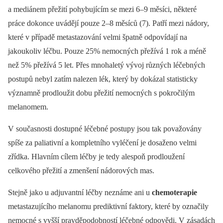
a mediánem přežití pohybujícím se mezi 6–9 měsíci, některé
práce dokonce uvádějí pouze 2–8 měsíců (7). Patří mezi nádory,
které v případě metastazování velmi špatně odpovídají na
jakoukoliv léčbu. Pouze 25% nemocných přežívá 1 rok a méně
než 5% přežívá 5 let. Přes mnohaletý vývoj různých léčebných
postupů nebyl zatím nalezen lék, který by dokázal statisticky
významně prodloužit dobu přežití nemocných s pokročilým
melanomem.
V současnosti dostupné léčebné postupy jsou tak považovány
spíše za paliativní a kompletního vyléčení je dosaženo velmi
zřídka. Hlavním cílem léčby je tedy alespoň prodloužení
celkového přežití a zmenšení nádorových mas.
Stejně jako u adjuvantní léčby neznáme ani u
chemoterapie
metastazujícího melanomu prediktivní faktory, které by označily
nemocné s vyšší pravděpodobností léčebné odpovědi. V zásadách