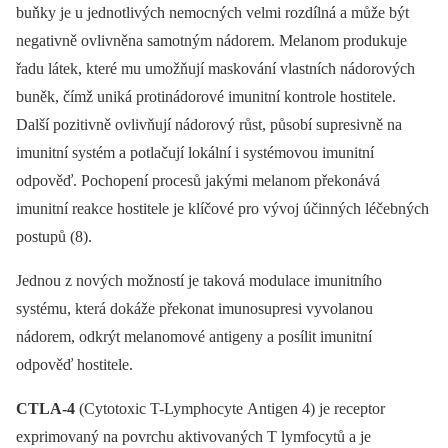
buňky je u jednotlivých nemocných velmi rozdílná a může být
negativně ovlivněna samotným nádorem. Melanom produkuje
řadu látek, které mu umožňují maskování vlastních nádorových
buněk, čímž uniká protinádorové imunitní kontrole hostitele.
Další pozitivně ovlivňují nádorový růst, působí supresivně na
imunitní systém a potlačují lokální i systémovou imunitní
odpověď. Pochopení procesů jakými melanom překonává
imunitní reakce hostitele je klíčové pro vývoj účinných léčebných
postupů (8).
Jednou z nových možností je taková modulace imunitního
systému, která dokáže překonat imunosupresi vyvolanou
nádorem, odkrýt melanomové antigeny a posílit imunitní
odpověď hostitele.
CTLA-4
(Cytotoxic T-Lymphocyte Antigen 4) je receptor
exprimovaný na povrchu aktivovaných T lymfocytů a je