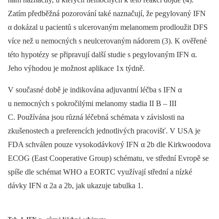
Zatím předběžná pozorování také naznačují, že pegylovaný IFN
α dokázal u pacientů s ulcerovaným melanomem prodloužit DFS
více než u nemocných s neulcerovaným nádorem (3). K ověřené
této hypotézy se připravují další studie s pegylovaným IFN α.
Jeho výhodou je možnost aplikace 1x týdně.
V současné době je indikována adjuvantní léčba s IFN α
u nemocných s pokročilými melanomy stadia II B –⁠ III
C. Používána jsou různá léčebná schémata v závislosti na
zkušenostech a preferencích jednotlivých pracovišť. V USA je
FDA schválen pouze vysokodávkový IFN α 2b dle Kirkwoodova
ECOG (East Cooperative Group) schématu, ve střední Evropě se
spíše dle schémat WHO a EORTC využívají střední a nízké
dávky IFN α 2a a 2b, jak ukazuje tabulka 1.