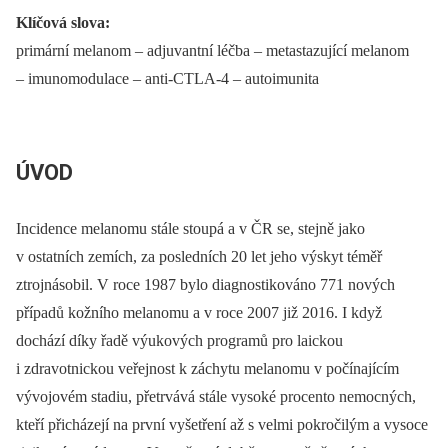
Klíčová slova:
primární melanom –⁠ adjuvantní léčba –⁠ metastazující melanom
–⁠ imunomodulace –⁠ anti-CTLA-4 –⁠ autoimunita
ÚVOD
Incidence melanomu stále stoupá a v ČR se, stejně jako
v ostatních zemích, za posledních 20 let jeho výskyt téměř
ztrojnásobil. V roce 1987 bylo diagnostikováno 771 nových
případů kožního melanomu a v roce 2007 již 2016. I když
dochází díky řadě výukových programů pro laickou
i zdravotnickou veřejnost k záchytu melanomu v počínajícím
vývojovém stadiu, přetrvává stále vysoké procento nemocných,
kteří přicházejí na první vyšetření až s velmi pokročilým a vysoce