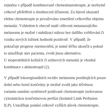
zejména v případě kombinované chemoimunoterapie, je nezbytné
celkové přešetření a zhodnocení účinnosti. Za hlavní ukazatel
efektu chemoterapie je považováno zmenšení celkového objemu
metastáz. Vzhledem k obecně malé citlivosti metastazujícího
melanomu je možné i stabilizaci nálezu bez dalšího zvětšování či
vzniku nových ložisek hodnotit pozitivně. V případě, že
pokračuje progrese onemocnění, je nutné léčbu ukončit a pokud
to umožňuje stav pacienta, zvolit jinou alternativu.
U inoperabilních kožních či uzlinových metastáz je vhodná
kombinace s aktinoterapií (2).
V případě lokoregionálních recidiv melanomu postihujících pouze
dolní nebo horní končetiny je možné zvolit jako léčebnou
variantu namísto systémově podávané chemoterapie izolovanou
cytostatickou končetinovou perfúzi (Isolated Limb Perfusion
ILP). Umožňuje podání celkově vyšších dávek chemoterapie,