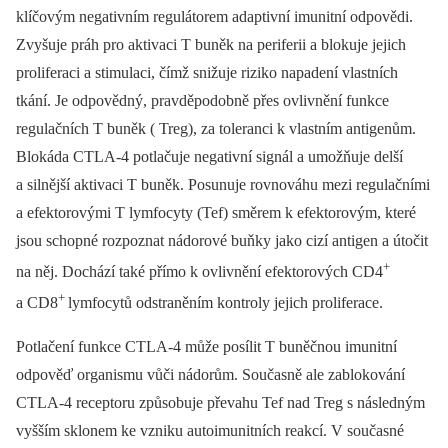
klíčovým negativním regulátorem adaptivní imunitní odpovědi.
Zvyšuje práh pro aktivaci T buněk na periferii a blokuje jejich
proliferaci a stimulaci, čímž snižuje riziko napadení vlastních
tkání. Je odpovědný, pravděpodobně přes ovlivnění funkce
regulačních T buněk ( Treg), za toleranci k vlastním antigenům.
Blokáda CTLA-4 potlačuje negativní signál a umožňuje delší
a silnější aktivaci T buněk. Posunuje rovnováhu mezi regulačními
a efektorovými T lymfocyty (Tef) směrem k efektorovým, které
jsou schopné rozpoznat nádorové buňky jako cizí antigen a útočit
+
na něj. Dochází také přímo k ovlivnění efektorových CD4
+
a CD8
lymfocytů odstraněním kontroly jejich proliferace.
Potlačení funkce CTLA-4 může posílit T buněčnou imunitní
odpověď organismu vůči nádorům. Současně ale zablokování
CTLA-4 receptoru způsobuje převahu Tef nad Treg s následným
vyšším sklonem ke vzniku autoimunitních reakcí. V současné