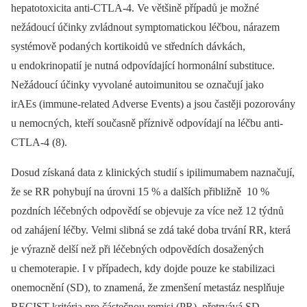
hepatotoxicita anti-CTLA-4. Ve většině případů je možné
nežádoucí účinky zvládnout symptomatickou léčbou, nárazem
systémově podaných kortikoidů ve středních dávkách,
u endokrinopatií je nutná odpovídající hormonální substituce.
Nežádoucí účinky vyvolané autoimunitou se označují jako
irAEs (immune-related Adverse Events) a jsou častěji pozorovány
u nemocných, kteří současně příznivě odpovídají na léčbu anti-
CTLA-4 (8).
Dosud získaná data z klinických studií s ipilimumabem naznačují,
že se RR pohybují na úrovni 15 % a dalších přibližně 10 %
pozdních léčebných odpovědí se objevuje za více než 12 týdnů
od zahájení léčby. Velmi slibná se zdá také doba trvání RR, která
je výrazně delší než při léčebných odpovědích dosažených
u chemoterapie. I v případech, kdy dojde pouze ke stabilizaci
onemocnění (SD), to znamená, že zmenšení metastáz nesplňuje
RECIST kritéria pro částečnou remisi (PR), přetrvává SD,