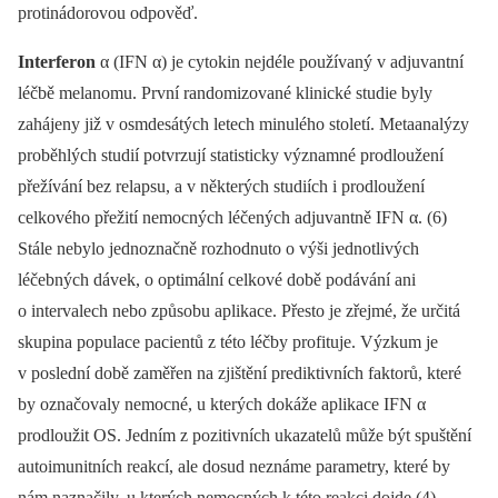
protinádorovou odpověď.
Interferon
α (IFN α) je cytokin nejdéle používaný v adjuvantní
léčbě melanomu. První randomizované klinické studie byly
zahájeny již v osmdesátých letech minulého století. Metaanalýzy
proběhlých studií potvrzují statisticky významné prodloužení
přežívání bez relapsu, a v některých studiích i prodloužení
celkového přežití nemocných léčených adjuvantně IFN α. (6)
Stále nebylo jednoznačně rozhodnuto o výši jednotlivých
léčebných dávek, o optimální celkové době podávání ani
o intervalech nebo způsobu aplikace. Přesto je zřejmé, že určitá
skupina populace pacientů z této léčby profituje. Výzkum je
v poslední době zaměřen na zjištění prediktivních faktorů, které
by označovaly nemocné, u kterých dokáže aplikace IFN α
prodloužit OS. Jedním z pozitivních ukazatelů může být spuštění
autoimunitních reakcí, ale dosud neznáme parametry, které by
nám naznačily, u kterých nemocných k této reakci dojde (4).