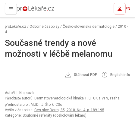
EN
proLékaře.cz
proLékaře.cz
/
Odborné časopisy
/
Česko-slovenská dermatologie
/
2010 -
4
Současné trendy a nové
možnosti v léčbě melanomu
Stáhnout PDF
English info
Autoři: I. Krajsová
Působiště autorů: Dermatovenerologická klinika 1. LF UK a VFN, Praha,
přednosta prof. MUDr. J. Štork, CSc
Vyšlo v časopise:
Čes-slov Derm, 85, 2010, No. 4, p. 189-195
Kategorie: Souborné referáty (doškolování lékařů)