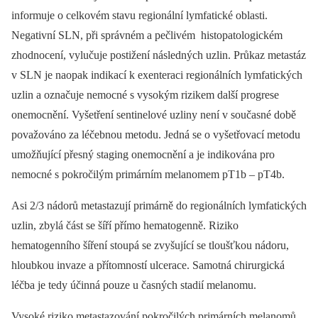
informuje o celkovém stavu regionální lymfatické oblasti.
Negativní SLN, při správném a pečlivém histopatologickém
zhodnocení, vylučuje postižení následných uzlin. Průkaz metastáz
v SLN je naopak indikací k exenteraci regionálních lymfatických
uzlin a označuje nemocné s vysokým rizikem další progrese
onemocnění. Vyšetření sentinelové uzliny není v současné době
považováno za léčebnou metodu. Jedná se o vyšetřovací metodu
umožňující přesný staging onemocnění a je indikována pro
nemocné s pokročilým primárním melanomem pT1b –⁠ pT4b.
Asi 2/3 nádorů metastazují primárně do regionálních lymfatických
uzlin, zbylá část se šíří přímo hematogenně. Riziko
hematogenního šíření stoupá se zvyšující se tloušťkou nádoru,
hloubkou invaze a přítomností ulcerace. Samotná chirurgická
léčba je tedy účinná pouze u časných stadií melanomu.
Vysoké riziko metastazování pokročilých primárních melanomů