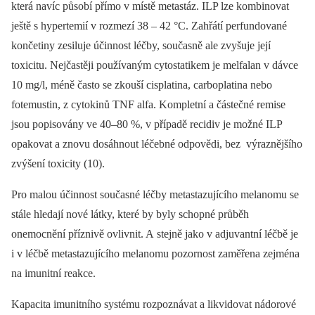
která navíc působí přímo v místě metastáz. ILP lze kombinovat
ještě s hypertemií v rozmezí 38 –⁠ 42 °C. Zahřátí perfundované
končetiny zesiluje účinnost léčby, současně ale zvyšuje její
toxicitu. Nejčastěji používaným cytostatikem je melfalan v dávce
10 mg/l, méně často se zkouší cisplatina, carboplatina nebo
fotemustin, z cytokinů TNF alfa. Kompletní a částečné remise
jsou popisovány ve 40–80 %, v případě recidiv je možné ILP
opakovat a znovu dosáhnout léčebné odpovědi, bez výraznějšího
zvýšení toxicity (10).
Pro malou účinnost současné léčby metastazujícího melanomu se
stále hledají nové látky, které by byly schopné průběh
onemocnění příznivě ovlivnit. A stejně jako v adjuvantní léčbě je
i v léčbě metastazujícího melanomu pozornost zaměřena zejména
na imunitní reakce.
Kapacita imunitního systému rozpoznávat a likvidovat nádorové