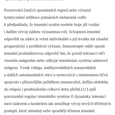
Pozorování častých spontánních regresí nebo výrazné
lymfocytární infiltrace primárních melanomů vedlo
k předpokladu, že imunitní systém nositele hraje při vzniku
i dalším vývoji nádoru významnou roli. Schopnost imunitní
odpovědi na nádor je velmi individuální a její kvalita má zásadní
prognostický a prediktivní význam. Imunoterapie může spustit
imunitní protinádorovou odpověď tím, že poruší toleranci vůči
vlastním antigenům nebo odkryje imunitnímu systému nádorové
antigeny. Vznik vitiliga, antithyreoidálních autoprotilátek
a dalších autoimunitních rekcí u nemocných s melanomem bývá
spojován s příznivějším průběhem onemocnění, delším obdobím
do relapsu i prodloužením celkové doby přežití.(1) Lepší
porozumění regulaci imunitního systému či dynamiky interakcí
mezi nádorem a hostitelem tak umožňuje vývoj nových léčebných
postupů, které stimulují nebo spouštějí účinnou imunitní