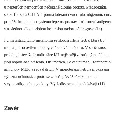
u některých nemocných nečekaně dlouhé období. Předpokládá
se, že blokáda CTLA-4 poruší toleranci vůči autoantigenům, čímž
pomůže imunitnímu systému lépe rozpoznávat nádorové antigeny
s následnou dlouhodobou kontrolou nádorové progrese (14).
I u metastazujícího melanomu se zkouší cílená léčba, která by
mohla přímo ovlivnit biologické chování nádoru. V současnosti
probíhají převážně studie fáze I/II, nejčastěji zkoušenými látkami
jsou například Sorafenib, Oblimersen, Bevacizumab, Bortezomib,
inhibitory MEK a řada dalších. V monoterapii nebyla prokázána
výrazná účinnost, a proto se zkouší převážně v kombinaci
s cytostatiky nebo cytokiny. Výsledky se zatím očekávají (11).
Závěr