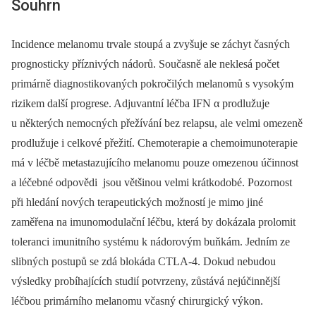
Souhrn
Incidence melanomu trvale stoupá a zvyšuje se záchyt časných
prognosticky příznivých nádorů. Současně ale neklesá počet
primárně diagnostikovaných pokročilých melanomů s vysokým
rizikem další progrese. Adjuvantní léčba IFN α prodlužuje
u některých nemocných přežívání bez relapsu, ale velmi omezeně
prodlužuje i celkové přežití. Chemoterapie a chemoimunoterapie
má v léčbě metastazujícího melanomu pouze omezenou účinnost
a léčebné odpovědi jsou většinou velmi krátkodobé. Pozornost
při hledání nových terapeutických možností je mimo jiné
zaměřena na imunomodulační léčbu, která by dokázala prolomit
toleranci imunitního systému k nádorovým buňkám. Jedním ze
slibných postupů se zdá blokáda CTLA-4. Dokud nebudou
výsledky probíhajících studií potvrzeny, zůstává nejúčinnější
léčbou primárního melanomu včasný chirurgický výkon.