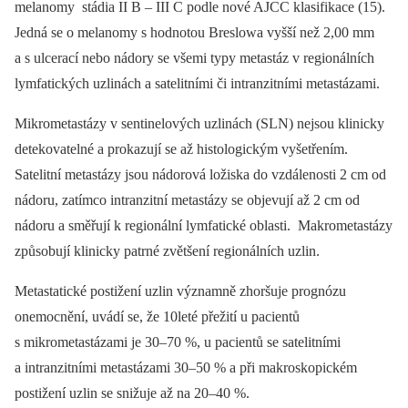
melanomy stádia II B –⁠ III C podle nové AJCC klasifikace (15).
Jedná se o melanomy s hodnotou Breslowa vyšší než 2,00 mm
a s ulcerací nebo nádory se všemi typy metastáz v regionálních
lymfatických uzlinách a satelitními či intranzitními metastázami.
Mikrometastázy v sentinelových uzlinách (SLN) nejsou klinicky
detekovatelné a prokazují se až histologickým vyšetřením.
Satelitní metastázy jsou nádorová ložiska do vzdálenosti 2 cm od
nádoru, zatímco intranzitní metastázy se objevují až 2 cm od
nádoru a směřují k regionální lymfatické oblasti. Makrometastázy
způsobují klinicky patrné zvětšení regionálních uzlin.
Metastatické postižení uzlin významně zhoršuje prognózu
onemocnění, uvádí se, že 10leté přežití u pacientů
s mikrometastázami je 30–70 %, u pacientů se satelitními
a intranzitními metastázami 30–50 % a při makroskopickém
postižení uzlin se snižuje až na 20–40 %.