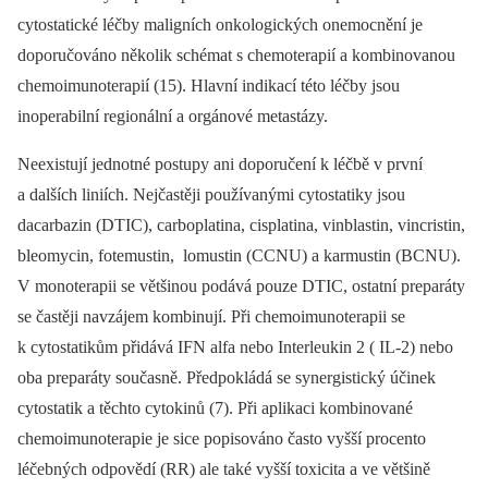
cytostatické léčby maligních onkologických onemocnění je
doporučováno několik schémat s chemoterapií a kombinovanou
chemoimunoterapií (15). Hlavní indikací této léčby jsou
inoperabilní regionální a orgánové metastázy.
Neexistují jednotné postupy ani doporučení k léčbě v první
a dalších liniích. Nejčastěji používanými cytostatiky jsou
dacarbazin (DTIC), carboplatina, cisplatina, vinblastin, vincristin,
bleomycin, fotemustin, lomustin (CCNU) a karmustin (BCNU).
V monoterapii se většinou podává pouze DTIC, ostatní preparáty
se častěji navzájem kombinují. Při chemoimunoterapii se
k cytostatikům přidává IFN alfa nebo Interleukin 2 ( IL-2) nebo
oba preparáty současně. Předpokládá se synergistický účinek
cytostatik a těchto cytokinů (7). Při aplikaci kombinované
chemoimunoterapie je sice popisováno často vyšší procento
léčebných odpovědí (RR) ale také vyšší toxicita a ve většině