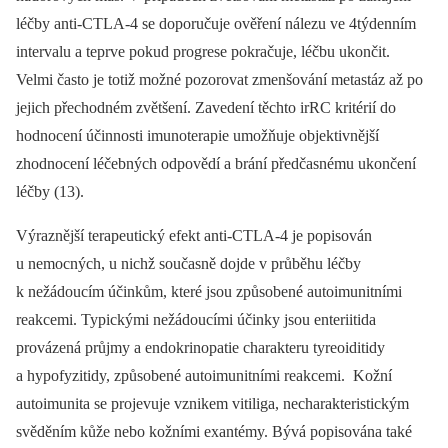
léčby anti-CTLA-4 se doporučuje ověření nálezu ve 4týdenním
intervalu a teprve pokud progrese pokračuje, léčbu ukončit.
Velmi často je totiž možné pozorovat zmenšování metastáz až po
jejich přechodném zvětšení. Zavedení těchto irRC kritérií do
hodnocení účinnosti imunoterapie umožňuje objektivnější
zhodnocení léčebných odpovědí a brání předčasnému ukončení
léčby (13).
Výraznější terapeutický efekt anti-CTLA-4 je popisován
u nemocných, u nichž současně dojde v průběhu léčby
k nežádoucím účinkům, které jsou způsobené autoimunitními
reakcemi. Typickými nežádoucími účinky jsou enteriitida
provázená průjmy a endokrinopatie charakteru tyreoiditidy
a hypofyzitidy, způsobené autoimunitními reakcemi. Kožní
autoimunita se projevuje vznikem vitiliga, necharakteristickým
svěděním kůže nebo kožními exantémy. Bývá popisována také