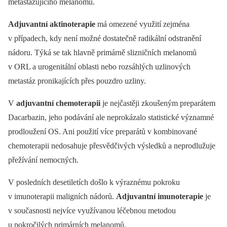
metastazujícího melanomu.
Adjuvantní aktinoterapie
má omezené využití zejména
v případech, kdy není možné dostatečně radikální odstranění
nádoru. Týká se tak hlavně primárně slizničních melanomů
v ORL a urogenitální oblasti nebo rozsáhlých uzlinových
metastáz pronikajících přes pouzdro uzliny.
V
adjuvantní chemoterapii
je nejčastěji zkoušeným preparátem
Dacarbazin, jeho podávání ale neprokázalo statistické významné
prodloužení OS. Ani použití více preparátů v kombinované
chemoterapii nedosahuje přesvědčivých výsledků a neprodlužuje
přežívání nemocných.
V posledních desetiletích došlo k výraznému pokroku
v imunoterapii maligních nádorů.
Adjuvantní imunoterapie
je
v současnosti nejvíce využívanou léčebnou metodou
u pokročilých primárních melanomů.