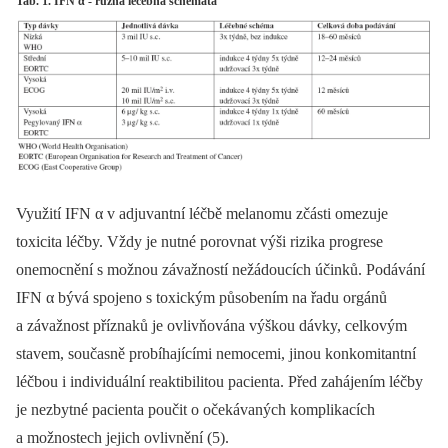
Tab. 1. IFN α - různá léčebná schémata
Využití IFN α v adjuvantní léčbě melanomu zčásti omezuje
toxicita léčby. Vždy je nutné porovnat výši rizika progrese
onemocnění s možnou závažností nežádoucích účinků. Podávání
IFN α bývá spojeno s toxickým působením na řadu orgánů
a závažnost příznaků je ovlivňována výškou dávky, celkovým
stavem, současně probíhajícími nemocemi, jinou konkomitantní
léčbou i individuální reaktibilitou pacienta. Před zahájením léčby
je nezbytné pacienta poučit o očekávaných komplikacích
a možnostech jejich ovlivnění (5).