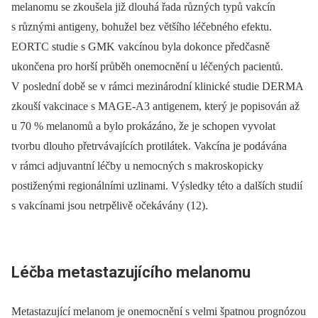
melanomu se zkoušela již dlouhá řada různých typů vakcín
s různými antigeny, bohužel bez většího léčebného efektu.
EORTC studie s GMK vakcínou byla dokonce předčasně
ukončena pro horší průběh onemocnění u léčených pacientů.
V poslední době se v rámci mezinárodní klinické studie DERMA
zkouší vakcinace s MAGE-A3 antigenem, který je popisován až
u 70 % melanomů a bylo prokázáno, že je schopen vyvolat
tvorbu dlouho přetrvávajících protilátek. Vakcína je podávána
v rámci adjuvantní léčby u nemocných s makroskopicky
postiženými regionálními uzlinami. Výsledky této a dalších studií
s vakcínami jsou netrpělivě očekávány (12).
Léčba metastazujícího melanomu
Metastazující melanom je onemocnění s velmi špatnou prognózou