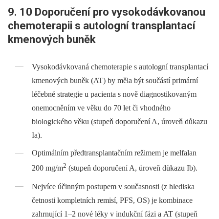
9. 10 Doporučení pro vysokodávkovanou
chemoterapii s autologní transplantací
kmenových buněk
Vysokodávkovaná chemoterapie s autologní transplantací
kmenových buněk (AT) by měla být součástí primární
léčebné strategie u pacienta s nově diagnostikovaným
onemocněním ve věku do 70 let či vhodného
biologického věku (stupeň doporučení A, úroveň důkazu
Ia).
Optimálním předtransplantačním režimem je melfalan
2
200 mg/m
(stupeň doporučení A, úroveň důkazu Ib).
Nejvíce účinným postupem v současnosti (z hlediska
četnosti kompletních remisí, PFS, OS) je kombinace
zahrnující 1–2 nové léky v indukční fázi a AT (stupeň