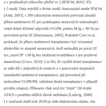
a v prodloužení celkového přežití ve 2 (IFM 94, MAG 95)
z 5 studií. Data největší z těchto studií, francouzské studie IFM 94
[Attal, 2003]
,
s 399 zařazenými nemocnými potvrzují zásadní
přínos tandemové AT pro podskupinu nemocných nedosahující
velmi dobré léčebné odpovědi (VGPR; pokles M-Ig ≥ 90 %) po
provedení první AT [Harousseau, 2005]
.
Podobně Cavo et al.
prokázali, že přínos tandemové transplantace byl významný
především ve skupině nemocných, kteří nedosáhli po první AT
tzv.„
nearCR
“ s M-Ig bez možnosti kvantifikace a jen pozitivní
imunofixací [Cavo, 2010]. Lze říci, že využití druhé transplantace
se stále liší v jednotlivých centrech a v pracovních skupinách
(standardní tandemová transplantace, její provedení při
nedosažení VGPR/PR, odložená druhá transplantace v případě
prvního relapsu). Přínosem však není tzv.“
triple
“ čili trojitá
ATKD s použitím nižších dávek melfalanu [Ludwig, 2008].
I v současné době (rok 2018) je stále diskutována otázka, zda