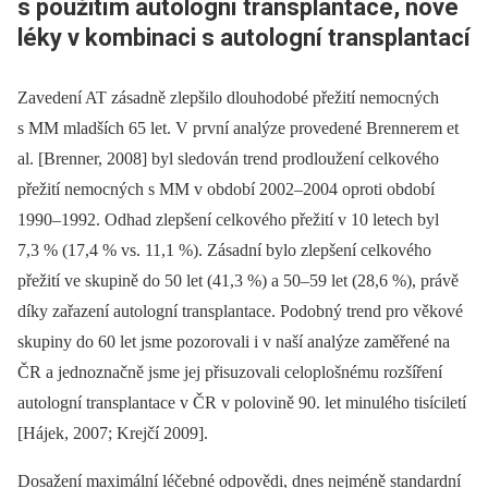
s použitím autologní transplantace, nové
léky v kombinaci s autologní transplantací
Zavedení AT zásadně zlepšilo dlouhodobé přežití nemocných
s MM mladších 65 let. V první analýze provedené Brennerem et
al. [Brenner, 2008] byl sledován trend prodloužení celkového
přežití nemocných s MM v období 2002–2004 oproti období
1990–1992. Odhad zlepšení celkového přežití v 10 letech byl
7,3 % (17,4 % vs. 11,1 %). Zásadní bylo zlepšení celkového
přežití ve skupině do 50 let (41,3 %) a 50–59 let (28,6 %), právě
díky zařazení autologní transplantace. Podobný trend pro věkové
skupiny do 60 let jsme pozorovali i v naší analýze zaměřené na
ČR a jednoznačně jsme jej přisuzovali celoplošnému rozšíření
autologní transplantace v ČR v polovině 90. let minulého tisíciletí
[Hájek, 2007; Krejčí 2009].
Dosažení maximální léčebné odpovědi, dnes nejméně standardní