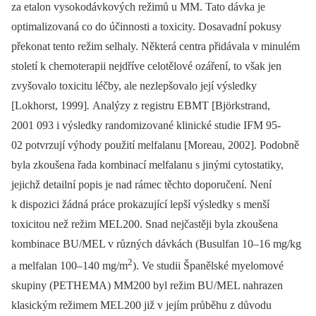
za etalon vysokodávkových režimů u MM. Tato dávka je
optimalizovaná co do účinnosti a toxicity. Dosavadní pokusy
překonat tento režim selhaly. Některá centra přidávala v minulém
století k chemoterapii nejdříve celotělové ozáření, to však jen
zvyšovalo toxicitu léčby, ale nezlepšovalo její výsledky
[Lokhorst, 1999]
.
Analýzy z registru EBMT [Björkstrand,
2001 093 i výsledky randomizované klinické studie IFM 95-
02 potvrzují výhody použití melfalanu [Moreau, 2002]. Podobně
byla zkoušena řada kombinací melfalanu s jinými cytostatiky,
jejichž detailní popis je nad rámec těchto doporučení. Není
k dispozici žádná práce prokazující lepší výsledky s menší
toxicitou než režim MEL200. Snad nejčastěji byla zkoušena
kombinace BU/MEL v různých dávkách (Busulfan 10–16 mg/kg
2
a melfalan 100–140 mg/m
). Ve studii Španělské myelomové
skupiny (PETHEMA) MM200 byl režim BU/MEL nahrazen
klasickým režimem MEL200 již v jejím průběhu z důvodu