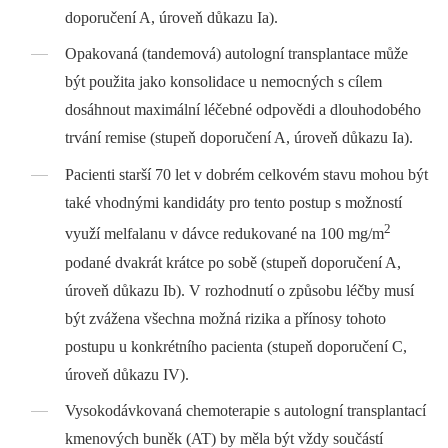
doporučení A, úroveň důkazu Ia).
Opakovaná (tandemová) autologní transplantace může
být použita jako konsolidace u nemocných s cílem
dosáhnout maximální léčebné odpovědi a dlouhodobého
trvání remise (stupeň doporučení A, úroveň důkazu Ia).
Pacienti starší 70 let v dobrém celkovém stavu mohou být
také vhodnými kandidáty pro tento postup s možností
2
využí melfalanu v dávce redukované na 100 mg/m
podané dvakrát krátce po sobě (stupeň doporučení A,
úroveň důkazu Ib). V rozhodnutí o způsobu léčby musí
být zvážena všechna možná rizika a přínosy tohoto
postupu u konkrétního pacienta (stupeň doporučení C,
úroveň důkazu IV).
Vysokodávkovaná chemoterapie s autologní transplantací
kmenových buněk (AT) by měla být vždy součástí