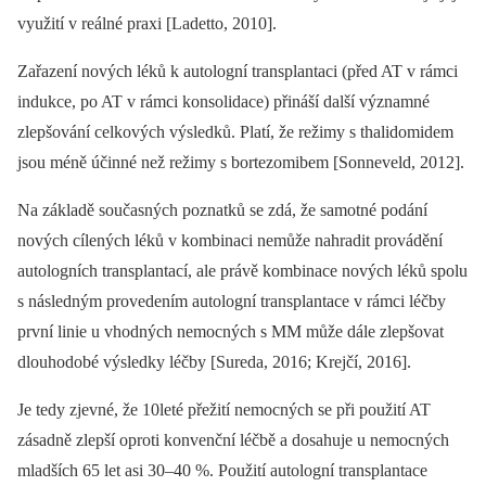
využití v reálné praxi [Ladetto, 2010].
Zařazení nových léků k autologní transplantaci (před AT v rámci
indukce, po AT v rámci konsolidace) přináší další významné
zlepšování celkových výsledků. Platí, že režimy s thalidomidem
jsou méně účinné než režimy s bortezomibem [Sonneveld, 2012].
Na základě současných poznatků se zdá, že samotné podání
nových cílených léků v kombinaci nemůže nahradit provádění
autologních transplantací, ale právě kombinace nových léků spolu
s následným provedením autologní transplantace v rámci léčby
první linie u vhodných nemocných s MM může dále zlepšovat
dlouhodobé výsledky léčby [Sureda, 2016; Krejčí, 2016].
Je tedy zjevné, že 10leté přežití nemocných se při použití AT
zásadně zlepší oproti konvenční léčbě a dosahuje u nemocných
mladších 65 let asi 30–40 %. Použití autologní transplantace