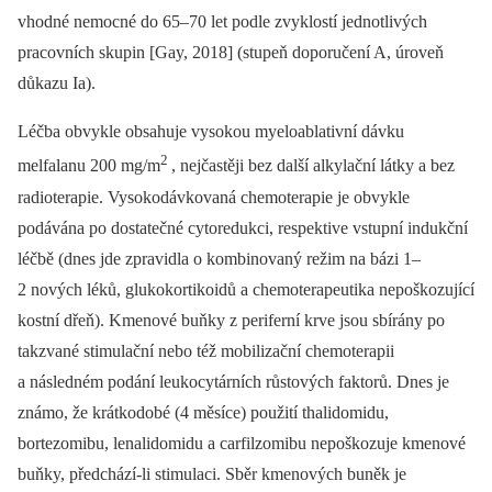
vhodné nemocné do 65–70 let podle zvyklostí jednotlivých
pracovních skupin [Gay, 2018] (stupeň doporučení A, úroveň
důkazu Ia).
Léčba obvykle obsahuje vysokou myeloablativní dávku
2
melfalanu 200 mg/m
, nejčastěji bez další alkylační látky a bez
radioterapie. Vysokodávkovaná chemoterapie je obvykle
podávána po dostatečné cytoredukci, respektive vstupní indukční
léčbě (dnes jde zpravidla o kombinovaný režim na bázi 1–
2 nových léků, glukokortikoidů a chemoterapeutika nepoškozující
kostní dřeň). Kmenové buňky z periferní krve jsou sbírány po
takzvané stimulační nebo též mobilizační chemoterapii
a následném podání leukocytárních růstových faktorů. Dnes je
známo, že krátkodobé (4 měsíce) použití thalidomidu,
bortezomibu, lenalidomidu a carfilzomibu nepoškozuje kmenové
buňky, předchází-li stimulaci. Sběr kmenových buněk je