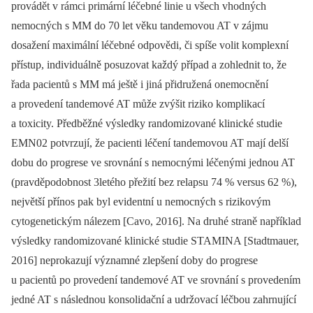
provádět v rámci primární léčebné linie u všech vhodných
nemocných s MM do 70 let věku tandemovou AT v zájmu
dosažení maximální léčebné odpovědi, či spíše volit komplexní
přístup, individuálně posuzovat každý případ a zohlednit to, že
řada pacientů s MM má ještě i jiná přidružená onemocnění
a provedení tandemové AT může zvýšit riziko komplikací
a toxicity. Předběžné výsledky randomizované klinické studie
EMN02 potvrzují, že pacienti léčení tandemovou AT mají delší
dobu do progrese ve srovnání s nemocnými léčenými jednou AT
(pravděpodobnost 3letého přežití bez relapsu 74 % versus 62 %),
největší přínos pak byl evidentní u nemocných s rizikovým
cytogenetickým nálezem [Cavo, 2016]. Na druhé straně například
výsledky randomizované klinické studie STAMINA [Stadtmauer,
2016] neprokazují významné zlepšení doby do progrese
u pacientů po provedení tandemové AT ve srovnání s provedením
jedné AT s následnou konsolidační a udržovací léčbou zahrnující