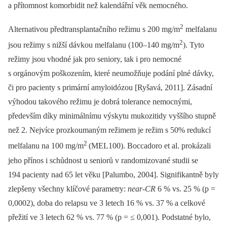
a přítomnost komorbidit než kalendářní věk nemocného.
2
Alternativou předtransplantačního režimu s 200 mg/m
melfalanu
2
jsou režimy s nižší dávkou melfalanu (100–140 mg/m
). Tyto
režimy jsou vhodné jak pro seniory, tak i pro nemocné
s orgánovým poškozením, které neumožňuje podání plné dávky,
či pro pacienty s primární amyloidózou [Ryšavá, 2011]. Zásadní
výhodou takového režimu je dobrá tolerance nemocnými,
především díky minimálnímu výskytu mukozitidy vyššího stupně
než 2. Nejvíce prozkoumaným režimem je režim s 50% redukcí
2
melfalanu na 100 mg/m
(MEL100). Boccadoro et al. prokázali
jeho přínos i schůdnost u seniorů v randomizované studii se
194 pacienty nad 65 let věku [Palumbo, 2004]. Signifikantně byly
zlepšeny všechny klíčové parametry:
near-CR
6 % vs. 25 % (p =
0,0002), doba do relapsu ve 3 letech 16 % vs. 37 % a celkové
přežití ve 3 letech 62 % vs. 77 % (p = ≤ 0,001). Podstatné bylo,