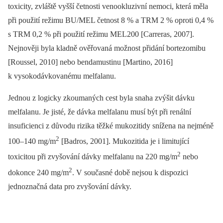
toxicity, zvláště vyšší četnosti venookluzivní nemoci, která měla
při použití režimu BU/MEL četnost 8 % a TRM 2 % oproti 0,4 %
s TRM 0,2 % při použití režimu MEL200 [Carreras, 2007].
Nejnověji byla kladně ověřovaná možnost přidání bortezomibu
[Roussel, 2010] nebo bendamustinu [Martino, 2016]
k vysokodávkovanému melfalanu.
Jednou z logicky zkoumaných cest byla snaha zvýšit dávku
melfalanu. Je jisté, že dávka melfalanu musí být při renální
insuficienci z důvodu rizika těžké mukozitidy snížena na nejméně
2
100–140 mg/m
[Badros, 2001]. Mukozitida je i limitující
2
toxicitou při zvyšování dávky melfalanu na 220 mg/m
nebo
2
dokonce 240 mg/m
. V současné době nejsou k dispozici
jednoznačná data pro zvyšování dávky.