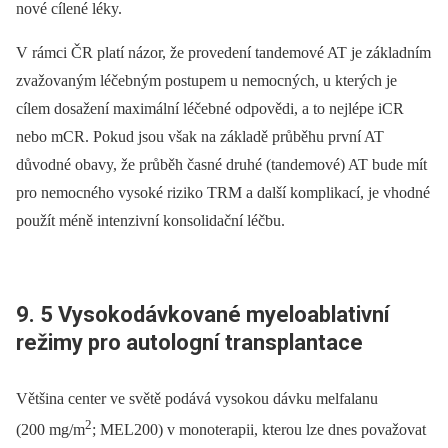
nové cílené léky.
V rámci ČR platí názor, že provedení tandemové AT je základním
zvažovaným léčebným postupem u nemocných, u kterých je
cílem dosažení maximální léčebné odpovědi, a to nejlépe iCR
nebo mCR. Pokud jsou však na základě průběhu první AT
důvodné obavy, že průběh časné druhé (tandemové) AT bude mít
pro nemocného vysoké riziko TRM a další komplikací, je vhodné
použít méně intenzivní konsolidační léčbu.
9. 5 Vysokodávkované myeloablativní
režimy pro autologní transplantace
Většina center ve světě podává vysokou dávku melfalanu
2
(200 mg/m
; MEL200) v monoterapii, kterou lze dnes považovat