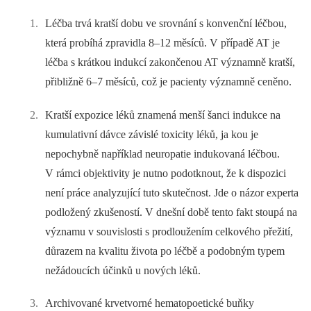
Léčba trvá kratší dobu ve srovnání s konvenční léčbou,
která probíhá zpravidla 8–12 měsíců. V případě AT je
léčba s krátkou indukcí zakončenou AT významně kratší,
přibližně 6–7 měsíců, což je pacienty významně ceněno.
Kratší expozice léků znamená menší šanci indukce na
kumulativní dávce závislé toxicity léků, ja kou je
nepochybně například neuropatie indukovaná léčbou.
V rámci objektivity je nutno podotknout, že k dispozici
není práce analyzující tuto skutečnost. Jde o názor experta
podložený zkušeností. V dnešní době tento fakt stoupá na
významu v souvislosti s prodloužením celkového přežití,
důrazem na kvalitu života po léčbě a podobným typem
nežádoucích účinků u nových léků.
Archivované krvetvorné hematopoetické buňky