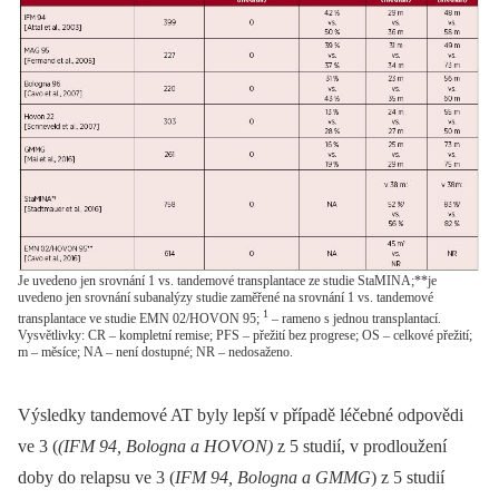
Je uvedeno jen srovnání 1 vs. tandemové transplantace ze studie StaMINA;**je
uvedeno jen srovnání subanalýzy studie zaměřené na srovnání 1 vs. tandemové
1
transplantace ve studie EMN 02/HOVON 95;
– rameno s jednou transplantací.
Vysvětlivky: CR – kompletní remise; PFS – přežití bez progrese; OS – celkové přežití;
m – měsíce; NA – není dostupné; NR – nedosaženo.
Výsledky tandemové AT byly lepší v případě léčebné odpovědi
ve 3 (
(IFM 94, Bologna a HOVON)
z 5 studií, v prodloužení
doby do relapsu ve 3 (
IFM 94, Bologna a GMMG
) z 5 studií