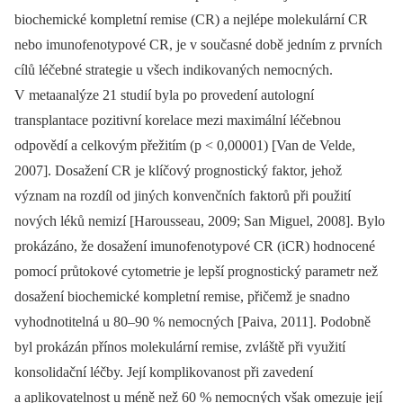
biochemické kompletní remise (CR) a nejlépe molekulární CR
nebo imunofenotypové CR, je v současné době jedním z prvních
cílů léčebné strategie u všech indikovaných nemocných.
V metaanalýze 21 studií byla po provedení autologní
transplantace pozitivní korelace mezi maximální léčebnou
odpovědí a celkovým přežitím (p < 0,00001) [Van de Velde,
2007]. Dosažení CR je klíčový prognostický faktor, jehož
význam na rozdíl od jiných konvenčních faktorů při použití
nových léků nemizí [Harousseau, 2009; San Miguel, 2008]. Bylo
prokázáno, že dosažení imunofenotypové CR (iCR) hodnocené
pomocí průtokové cytometrie je lepší prognostický parametr než
dosažení biochemické kompletní remise, přičemž je snadno
vyhodnotitelná u 80–90 % nemocných [Paiva, 2011]. Podobně
byl prokázán přínos molekulární remise, zvláště při využití
konsolidační léčby. Její komplikovanost při zavedení
a aplikovatelnost u méně než 60 % nemocných však omezuje její