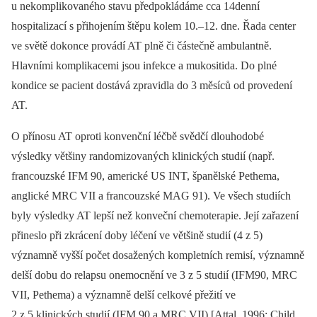
u nekomplikovaného stavu předpokládáme cca 14denní
hospitalizací s přihojením štěpu kolem 10.–12. dne. Řada center
ve světě dokonce provádí AT plně či částečně ambulantně.
Hlavními komplikacemi jsou infekce a mukositida. Do plné
kondice se pacient dostává zpravidla do 3 měsíců od provedení
AT.
O přínosu AT oproti konvenční léčbě svědčí dlouhodobé
výsledky většiny randomizovaných klinických studií (např.
francouzské IFM 90, americké US INT, španělské Pethema,
anglické MRC VII a francouzské MAG 91). Ve všech studiích
byly výsledky AT lepší než konveční chemoterapie. Její zařazení
přineslo při zkrácení doby léčení ve většině studií (4 z 5)
významně vyšší počet dosažených kompletních remisí, významně
delší dobu do relapsu onemocnění ve 3 z 5 studií (IFM90, MRC
VII, Pethema) a významně delší celkové přežití ve
2 z 5 klinických studií (IFM 90 a MRC VII) [Attal, 1996; Child,