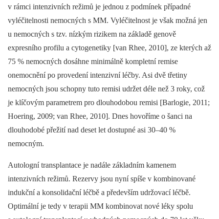
v rámci intenzivních režimů je jednou z podmínek případné
vyléčitelnosti nemocných s MM. Vyléčitelnost je však možná jen
u nemocných s tzv. nízkým rizikem na základě genově
expresního profilu a cytogenetiky [van Rhee, 2010], ze kterých až
75 % nemocných dosáhne minimálně kompletní remise
onemocnění po provedení intenzivní léčby. Asi dvě třetiny
nemocných jsou schopny tuto remisi udržet déle než 3 roky, což
je klíčovým parametrem pro dlouhodobou remisi [Barlogie, 2011;
Hoering, 2009; van Rhee, 2010]. Dnes hovoříme o šanci na
dlouhodobé přežití nad deset let dostupné asi 30–40 %
nemocným.
Autologní transplantace je nadále základním kamenem
intenzivních režimů. Rezervy jsou nyní spíše v kombinované
indukční a konsolidační léčbě a především udržovací léčbě.
Optimální je tedy v terapii MM kombinovat nové léky spolu