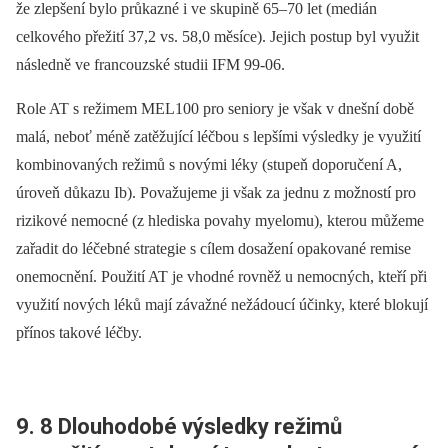
že zlepšení bylo průkazné i ve skupině 65–70 let (medián
celkového přežití 37,2 vs. 58,0 měsíce). Jejich postup byl využit
následně ve francouzské studii IFM 99-06.
Role AT s režimem MEL100 pro seniory je však v dnešní době
malá, neboť méně zatěžující léčbou s lepšími výsledky je využití
kombinovaných režimů s novými léky (stupeň doporučení A,
úroveň důkazu Ib). Považujeme ji však za jednu z možností pro
rizikové nemocné (z hlediska povahy myelomu), kterou můžeme
zařadit do léčebné strategie s cílem dosažení opakované remise
onemocnění. Použití AT je vhodné rovněž u nemocných, kteří při
využití nových léků mají závažné nežádoucí účinky, které blokují
přínos takové léčby.
9. 8 Dlouhodobé výsledky režimů