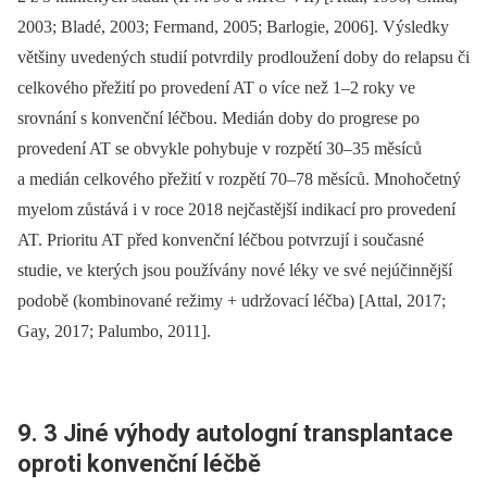
2003; Bladé, 2003; Fermand, 2005; Barlogie, 2006]. Výsledky
většiny uvedených studií potvrdily prodloužení doby do relapsu či
celkového přežití po provedení AT o více než 1–2 roky ve
srovnání s konvenční léčbou. Medián doby do progrese po
provedení AT se obvykle pohybuje v rozpětí 30–35 měsíců
a medián celkového přežití v rozpětí 70–78 měsíců. Mnohočetný
myelom zůstává i v roce 2018 nejčastější indikací pro provedení
AT. Prioritu AT před konvenční léčbou potvrzují i současné
studie, ve kterých jsou používány nové léky ve své nejúčinnější
podobě (kombinované režimy + udržovací léčba) [Attal, 2017;
Gay, 2017; Palumbo, 2011].
9. 3 Jiné výhody autologní transplantace
oproti konvenční léčbě