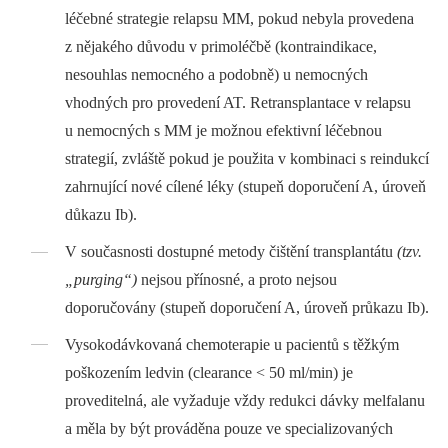
léčebné strategie relapsu MM, pokud nebyla provedena
z nějakého důvodu v primoléčbě (kontraindikace,
nesouhlas nemocného a podobně) u nemocných
vhodných pro provedení AT. Retransplantace v relapsu
u nemocných s MM je možnou efektivní léčebnou
strategií, zvláště pokud je použita v kombinaci s reindukcí
zahrnující nové cílené léky (stupeň doporučení A, úroveň
důkazu Ib).
V současnosti dostupné metody čištění transplantátu
(tzv.
„purging“)
nejsou přínosné, a proto nejsou
doporučovány (stupeň doporučení A, úroveň průkazu Ib).
Vysokodávkovaná chemoterapie u pacientů s těžkým
poškozením ledvin (clearance < 50 ml/min) je
proveditelná, ale vyžaduje vždy redukci dávky melfalanu
a měla by být prováděna pouze ve specializovaných