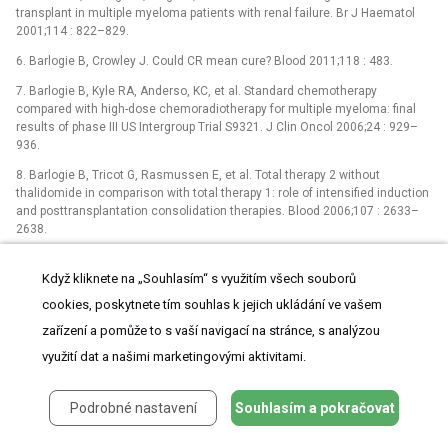
transplant in multiple myeloma patients with renal failure. Br J Haematol
2001;114 : 822–829.
6. Barlogie B, Crowley J. Could CR mean cure? Blood 2011;118 : 483.
7. Barlogie B, Kyle RA, Anderso, KC, et al. Standard chemotherapy
compared with high-dose chemoradiotherapy for multiple myeloma: final
results of phase III US Intergroup Trial S9321. J Clin Oncol 2006;24 : 929–
936.
8. Barlogie B, Tricot G, Rasmussen E, et al. Total therapy 2 without
thalidomide in comparison with total therapy 1: role of intensified induction
and posttransplantation consolidation therapies. Blood 2006;107 : 2633–
2638.
9. Barlogie B, Jagannath S, Vesole DH, et al. Superiority of tandem
autologous transplantation over standard therapy for previously untreated
Když kliknete na „Souhlasím“ s využitím všech souborů
multiple myeloma. Blood 1997;98 : 789–793.
cookies, poskytnete tím souhlas k jejich ukládání ve vašem
10. Björkstrand B. European Group for Blood and Marrow Transplantation
zařízení a pomůže to s vaší navigací na stránce, s analýzou
Registry studies in multiple myeloma. Semin Hematol. 2001;38 : 219–225.
využití dat a našimi marketingovými aktivitami.
11. Bladé J, Sureda A, Ribera JM, et al. High-dose therapy
autotransplantation/ intensification versus continued conventional
Podrobné nastavení
Souhlasím a pokračovat
chemotherapy in multiple myeloma patients responding to the initial
chemotherapy. Definitive results of the PETHEMA trial after a median
follow-up of 66 months. Blood 2003;102 : 43a.