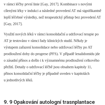
v rámci léčby první linie [Gay, 2017]. Kombinace s novými
cílenými léky v indukci a následné provedení AT má signifikantně
lepší léčebné výsledky, než terapeutický přístup bez provedení AT
[Gay, 2017].
Využití nových léků v rámci konsolidační a udržovací terapie po
AT je testováno v rámci řady klinických studií. Někdy je
výstupem zařazení konsolidace nebo udržovací léčby po AT
prodloužení doby do progrese (PFS). V případě lenalidomidu jde
o zásadní přínos a došlo i k významnému prodloužení celkového
přežití. Detaily o udržovací léčbě jsou obsahem kapitoly 11,
přinos konsolidační léčby je případně uveden v kapitolách
u jednotlivých léků.
9. 9 Opakování autologní trasnplantace