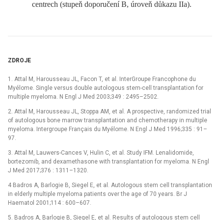
centrech (stupeň doporučení B, úroveň důkazu IIa).
ZDROJE
1. Attal M, Harousseau JL, Facon T, et al. InterGroupe Francophone du
Myélome. Single versus double autologous stem-cell transplantation for
multiple myeloma. N Engl J Med 2003;349 : 2495–2502.
2. Attal M, Harousseau JL, Stoppa AM, et al. A prospective, randomized trial
of autologous bone marrow transplantation and chemotherapy in multiple
myeloma. Intergroupe Français du Myélome. N Engl J Med 1996;335 : 91–
97.
3. Attal M, Lauwers-Cances V, Hulin C, et al. Study IFM. Lenalidomide,
bortezomib, and dexamethasone with transplantation for myeloma. N Engl
J Med 2017;376 : 1311–1320.
4 Badros A, Barlogie B, Siegel E, et al. Autologous stem cell transplantation
in elderly multiple myeloma patients over the age of 70 years. Br J
Haematol 2001;114 : 600–607.
5. Badros A, Barlogie B, Siegel E, et al. Results of autologous stem cell