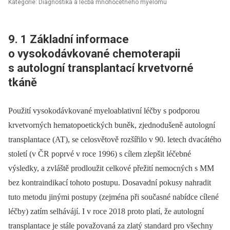
Kategorie: Diagnostika a léčba mnohočetného myelomu
9. 1 Základní informace
o vysokodávkované chemoterapii
s autologní transplantací krvetvorné
tkáně
Použití vysokodávkované myeloablativní léčby s podporou
krvetvorných hematopoetických buněk, zjednodušeně autologní
transplantace (AT), se celosvětově rozšířilo v 90. letech dvacátého
století (v ČR poprvé v roce 1996) s cílem zlepšit léčebné
výsledky, a zvláště prodloužit celkové přežití nemocných s MM
bez kontraindikací tohoto postupu. Dosavadní pokusy nahradit
tuto metodu jinými postupy (zejména při současné nabídce cílené
léčby) zatím selhávájí. I v roce 2018 proto platí, že autologní
transplantace je stále považovaná za zlatý standard pro všechny