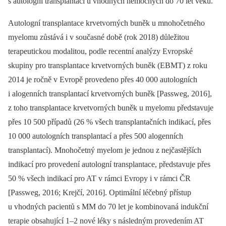
s autologní transplantací u vhodných nemocných do 70 let věku.
Autologní transplantace krvetvorných buněk u mnohočetného
myelomu zůstává i v současné době (rok 2018) důležitou
terapeutickou modalitou, podle recentní analýzy Evropské
skupiny pro transplantace krvetvorných buněk (EBMT) z roku
2014 je ročně v Evropě provedeno přes 40 000 autologních
i alogenních transplantací krvetvorných buněk [Passweg, 2016],
z toho transplantace krvetvorných buněk u myelomu představuje
přes 10 500 případů (26 % všech transplantačních indikací, přes
10 000 autologních transplantací a přes 500 alogenních
transplantací). Mnohočetný myelom je jednou z nejčastějších
indikací pro provedení autologní transplantace, představuje přes
50 % všech indikací pro AT v rámci Evropy i v rámci ČR
[Passweg, 2016; Krejčí, 2016]. Optimální léčebný přístup
u vhodných pacientů s MM do 70 let je kombinovaná indukční
terapie obsahující 1–2 nové léky s následným provedením AT