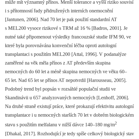
může mít významný přínos. Menší tolerance a vyšší riziko souvisí
i s přítomností řady přidružených interních onemocnění
[Jantunen, 2006]. Nad 70 let je pak použití standardní AT
s MEL200 vysoce rizikové s TRM až 16 % [Badros, 2001]. Je
nutné také připomenout výsledky francouzské studie IFM 90, ve
které byla porovnávána konvenční léčba oproti autologní
transplantaci s použitím MEL200 [Attal, 1996]. V podanalýze
zaměřené na věk měla přínos z AT především skupina
nemocných do 60 let a méně skupina nemocných ve věku 60–
65 let. Nad 65 let se přínos AT nepotvrdil [Harousseau, 2005].
Podobný trend byl popsán v rozsáhlé populační studii ve
Skandinávii u 657 analyzovaných nemocných [Lenhoff, 2006].
Na druhé straně existují práce, které prokazují efektivitu autologní
transplantace i u nemocných starších 70 let v dobrém biologickém
2
stavu s použitím melfalanu v nižší dávce 140–180 mg/m
[Dhakal, 2017]. Rozhodující je tedy spíše celkový biologický stav