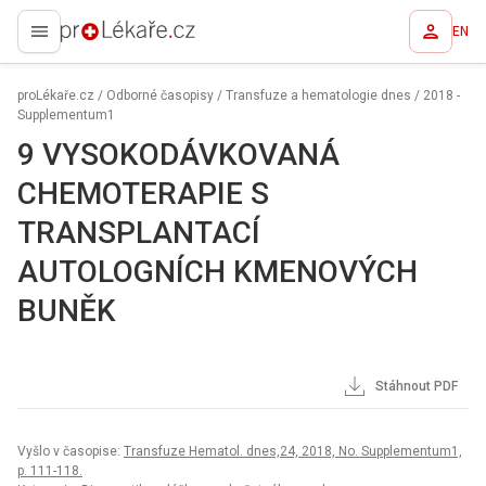
EN
proLékaře.cz
proLékaře.cz
/
Odborné časopisy
/
Transfuze a hematologie dnes
/
2018 -
Supplementum1
9 VYSOKODÁVKOVANÁ
CHEMOTERAPIE S
TRANSPLANTACÍ
AUTOLOGNÍCH KMENOVÝCH
BUNĚK
Stáhnout PDF
Vyšlo v časopise:
Transfuze Hematol. dnes,24, 2018, No. Supplementum1,
p. 111-118.