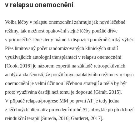
v relapsu onemocnění
Volba léčby v relapsu onemocnění zahrnuje jak nové léčebné
režimy, tak možnost opakování stejné léčby použité dříve
v primoléčbě. Dnes tedy máme k dispozici poměrně široký výběr.
Přes limitovaný počet randomizovaných klinických studií
využívajících autologní transplantaci v relapsu onemocnění
[Cook, 2016] je názorem expertů na základě retrospektivních
analýz a zkušeností, že použití myeloablativního režimu v relapsu
onemocnění je velmi účinnou léčebnou strategií a měla by být
proto využívána častěji než tomu je doposud [Giralt, 2015].
V případě relapsu/progrese MM po první AT je tedy jedna
z léčebných alternativ provedení druhé AT, obvykle po předchozí
reindukční terapii [Sureda, 2016; Garderet, 2017].