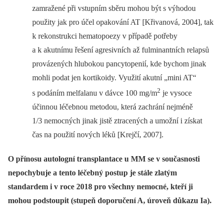
zamražené při vstupním sběru mohou být s výhodou
použity jak pro účel opakování AT [Křivanová, 2004], tak
k rekonstrukci hematopoezy v případě potřeby
a k akutnímu řešení agresivních až fulminantních relapsů
provázených hlubokou pancytopenií, kde bychom jinak
mohli podat jen kortikoidy. Využití akutní „mini AT“
2
s podáním melfalanu v dávce 100 mg/m
je vysoce
účinnou léčebnou metodou, která zachrání nejméně
1/3 nemocných jinak jistě ztracených a umožní i získat
čas na použití nových léků [Krejčí, 2007].
O přínosu autologní transplantace u MM se v současnosti
nepochybuje a tento léčebný postup je stále zlatým
standardem i v roce 2018 pro všechny nemocné, kteří ji
mohou podstoupit (stupeň doporučení A, úroveň důkazu Ia).