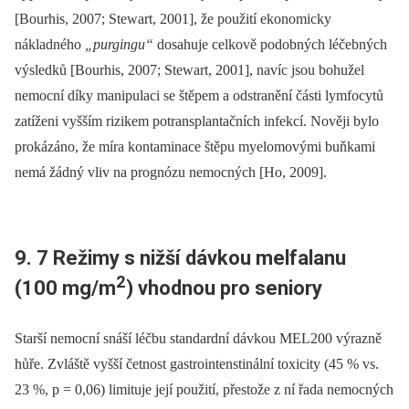
[Bourhis, 2007; Stewart, 2001], že použití ekonomicky
nákladného
„purgingu“
dosahuje celkově podobných léčebných
výsledků [Bourhis, 2007; Stewart, 2001], navíc jsou bohužel
nemocní díky manipulaci se štěpem a odstranění části lymfocytů
zatíženi vyšším rizikem potransplantačních infekcí. Nověji bylo
prokázáno, že míra kontaminace štěpu myelomovými buňkami
nemá žádný vliv na prognózu nemocných [Ho, 2009].
9. 7 Režimy s nižší dávkou melfalanu
2
(100 mg/m
) vhodnou pro seniory
Starší nemocní snáší léčbu standardní dávkou MEL200 výrazně
hůře. Zvláště vyšší četnost gastrointenstinální toxicity (45 % vs.
23 %, p = 0,06) limituje její použití, přestože z ní řada nemocných