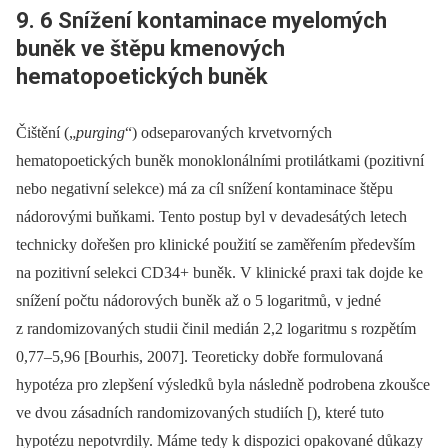
9. 6 Snížení kontaminace myelomých
buněk ve štěpu kmenových
hematopoetických buněk
Čištění („
purging
“) odseparovaných krvetvorných
hematopoetických buněk monoklonálními protilátkami (pozitivní
nebo negativní selekce) má za cíl snížení kontaminace štěpu
nádorovými buňkami. Tento postup byl v devadesátých letech
technicky dořešen pro klinické použití se zaměřením především
na pozitivní selekci CD34+ buněk. V klinické praxi tak dojde ke
snížení počtu nádorových buněk až o 5 logaritmů, v jedné
z randomizovaných studii činil medián 2,2 logaritmu s rozpětím
0,77–5,96 [Bourhis, 2007]. Teoreticky dobře formulovaná
hypotéza pro zlepšení výsledků byla následně podrobena zkoušce
ve dvou zásadních randomizovaných studiích [), které tuto
hypotézu nepotvrdily. Máme tedy k dispozici opakované důkazy