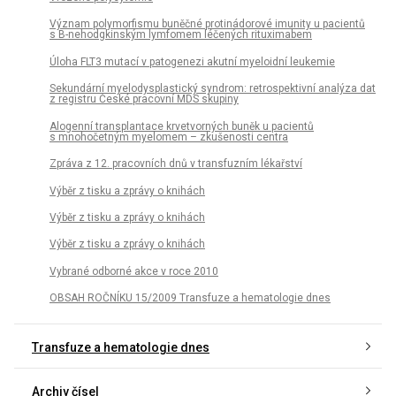
Význam polymorfismu buněčné protinádorové imunity u pacientů
s B-nehodgkinským lymfomem léčených rituximabem
Úloha FLT3 mutací v patogenezi akutní myeloidní leukemie
Sekundární myelodysplastický syndrom: retrospektivní analýza dat
z registru České pracovní MDS skupiny
Alogenní transplantace krvetvorných buněk u pacientů
s mnohočetným myelomem – zkušenosti centra
Zpráva z 12. pracovních dnů v transfuzním lékařství
Výběr z tisku a zprávy o knihách
Výběr z tisku a zprávy o knihách
Výběr z tisku a zprávy o knihách
Vybrané odborné akce v roce 2010
OBSAH ROČNÍKU 15/2009 Transfuze a hematologie dnes
Transfuze a hematologie dnes
Archiv čísel