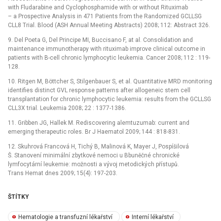
with Fludarabine and Cyclophosphamide with or without Rituximab
–⁠ a Prospective Analysis in 471 Patients from the Randomized GCLLSG
CLL8 Trial. Blood (ASH Annual Meeting Abstracts) 2008; 112: Abstract 326.
9. Del Poeta G, Del Principe MI, Buccisano F, at al. Consolidation and
maintenance immunotherapy with rituximab improve clinical outcome in
patients with B-cell chronic lymphocytic leukemia. Cancer 2008; 112 : 119-
128.
10. Ritgen M, Böttcher S, Stilgenbauer S, et al. Quantitative MRD monitoring
identifies distinct GVL response patterns after allogeneic stem cell
transplantation for chronic lymphocytic leukemia: results from the GCLLSG
CLL3X trial. Leukemia 2008; 22 : 1377-1386.
11. Gribben JG, Hallek M. Rediscovering alemtuzumab: current and
emerging therapeutic roles. Br J Haematol 2009; 144 : 818-831.
12. Skuhrová Francová H, Tichý B, Malinová K, Mayer J, Pospíšilová
Š. Stanovení minimální zbytkové nemoci u Bbuněčné chronické
lymfocytární leukemie: možnosti a vývoj metodických přístupů.
Trans Hemat dnes 2009; 15(4): 197-203.
ŠTÍTKY
Hematologie a transfuzní lékařství
Interní lékařství