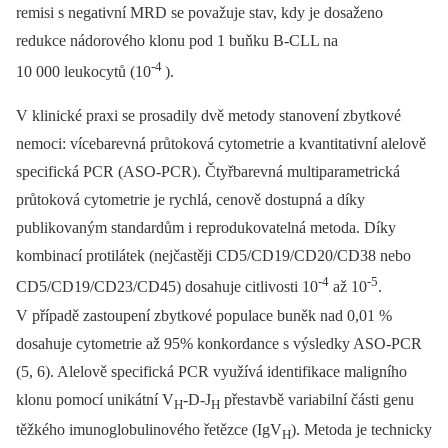
remisi s negativní MRD se považuje stav, kdy je dosaženo
redukce nádorového klonu pod 1 buňku B-CLL na
-4
10 000 leukocytů (10
).
V klinické praxi se prosadily dvě metody stanovení zbytkové
nemoci: vícebarevná průtoková cytometrie a kvantitativní alelově
specifická PCR (ASO-PCR). Čtyřbarevná multiparametrická
průtoková cytometrie je rychlá, cenově dostupná a díky
publikovaným standardům i reprodukovatelná metoda. Díky
kombinací protilátek (nejčastěji CD5/CD19/CD20/CD38 nebo
-4
-5
CD5/CD19/CD23/CD45) dosahuje citlivosti 10
až 10
.
V případě zastoupení zbytkové populace buněk nad 0,01 %
dosahuje cytometrie až 95% konkordance s výsledky ASO-PCR
(5, 6). Alelově specifická PCR využívá identifikace maligního
klonu pomocí unikátní V
-D-J
přestavbě variabilní části genu
H
H
těžkého imunoglobulinového řetězce (IgV
). Metoda je technicky
H