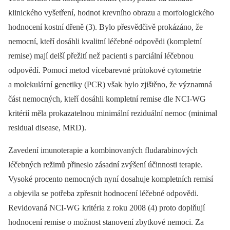
klinického vyšetření, hodnot krevního obrazu a morfologického
hodnocení kostní dřeně (3). Bylo přesvědčivě prokázáno, že
nemocní, kteří dosáhli kvalitní léčebné odpovědi (kompletní
remise) mají delší přežití než pacienti s parciální léčebnou
odpovědí. Pomocí metod vícebarevné průtokové cytometrie
a molekulární genetiky (PCR) však bylo zjištěno, že významná
část nemocných, kteří dosáhli kompletní remise dle NCI-WG
kritérií měla prokazatelnou minimální reziduální nemoc (minimal
residual disease, MRD).
Zavedení imunoterapie a kombinovaných fludarabinových
léčebných režimů přineslo zásadní zvýšení účinnosti terapie.
Vysoké procento nemocných nyní dosahuje kompletních remisí
a objevila se potřeba zpřesnit hodnocení léčebné odpovědi.
Revidovaná NCI-WG kritéria z roku 2008 (4) proto doplňují
hodnocení remise o možnost stanovení zbytkové nemoci. Za