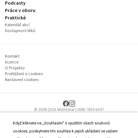
Podcasty
Práce v oboru
Praktické
Kalendář akcí
Dostupnost léků
Kontakt
Inzerce
O Projektu
Prohlášení o cookies
Nastavení cookies
© 2008-2026 MeDitorial | ISSN 1803-6597
Stránky proLékaře.cz jsou určeny výhradně odborníkům ve
zdravotnictví.
Čtěte prohlášení
a
Zásady zpracování osobních údajů
.
Když kliknete na „Souhlasím“ s využitím všech souborů
cookies, poskytnete tím souhlas k jejich ukládání ve vašem