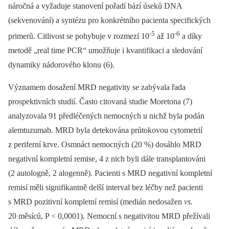
náročná a vyžaduje stanovení pořadí bází úseků DNA
(sekvenování) a syntézu pro konkrétního pacienta specifických
-5
-6
primerů. Citlivost se pohybuje v rozmezí 10
až 10
a díky
metodě „real time PCR“ umožňuje i kvantifikaci a sledování
dynamiky nádorového klonu (6).
Významem dosažení MRD negativity se zabývala řada
prospektivních studií. Často citovaná studie Moretona (7)
analyzovala 91 předléčených nemocných u nichž byla podán
alemtuzumab. MRD byla detekována průtokovou cytometrií
z periferní krve. Osmnáct nemocných (20 %) dosáhlo MRD
negativní kompletní remise, 4 z nich byli dále transplantováni
(2 autologně, 2 alogenně). Pacienti s MRD negativní kompletní
remisí měli signifikantně delší interval bez léčby než pacienti
s MRD pozitivní kompletní remisí (medián nedosažen
vs.
20 měsíců, P < 0,0001). Nemocní s negativitou MRD přežívali