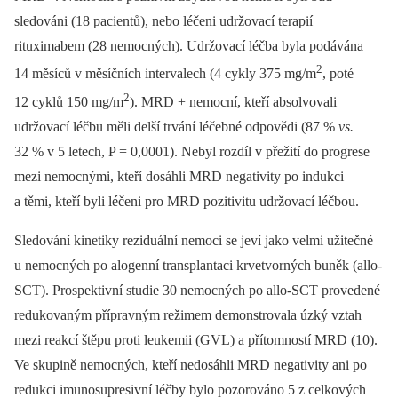
sledováni (18 pacientů), nebo léčeni udržovací terapií
rituximabem (28 nemocných). Udržovací léčba byla podávána
2
14 měsíců v měsíčních intervalech (4 cykly 375 mg/m
, poté
2
12 cyklů 150 mg/m
). MRD + nemocní, kteří absolvovali
udržovací léčbu měli delší trvání léčebné odpovědi (87 %
vs.
32 % v 5 letech, P = 0,0001). Nebyl rozdíl v přežití do progrese
mezi nemocnými, kteří dosáhli MRD negativity po indukci
a těmi, kteří byli léčeni pro MRD pozitivitu udržovací léčbou.
Sledování kinetiky reziduální nemoci se jeví jako velmi užitečné
u nemocných po alogenní transplantaci krvetvorných buněk (allo-
SCT). Prospektivní studie 30 nemocných po allo-SCT provedené
redukovaným přípravným režimem demonstrovala úzký vztah
mezi reakcí štěpu proti leukemii (GVL) a přítomností MRD (10).
Ve skupině nemocných, kteří nedosáhli MRD negativity ani po
redukci imunosupresivní léčby bylo pozorováno 5 z celkových