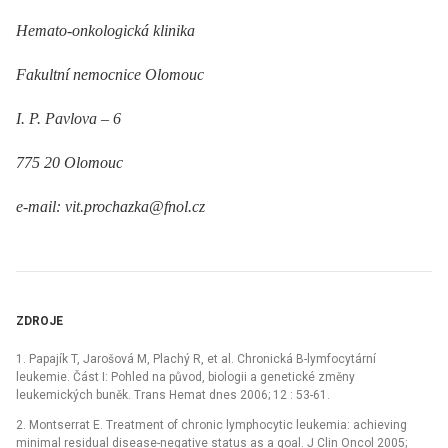
Hemato-onkologická klinika
Fakultní nemocnice Olomouc
I. P. Pavlova –⁠ 6
775 20 Olomouc
e-mail: vit.prochazka@fnol.cz
ZDROJE
1. Papajík T, Jarošová M, Plachý R, et al. Chronická B-lymfocytární
leukemie. Část I: Pohled na původ, biologii a genetické změny
leukemických buněk. Trans Hemat dnes 2006; 12 : 53-61.
2. Montserrat E. Treatment of chronic lymphocytic leukemia: achieving
minimal residual disease-negative status as a goal. J Clin Oncol 2005;