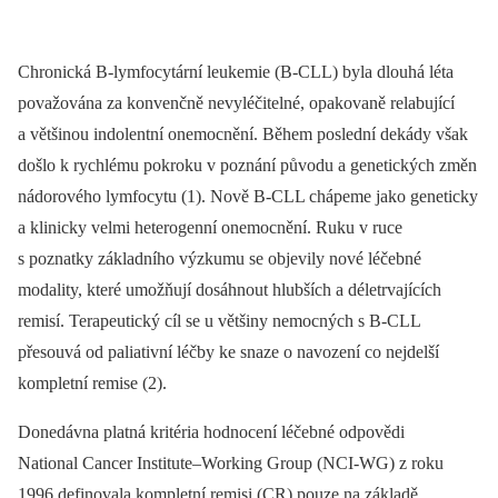
Chronická B-lymfocytární leukemie (B-CLL) byla dlouhá léta
považována za konvenčně nevyléčitelné, opakovaně relabující
a většinou indolentní onemocnění. Během poslední dekády však
došlo k rychlému pokroku v poznání původu a genetických změn
nádorového lymfocytu (1). Nově B-CLL chápeme jako geneticky
a klinicky velmi heterogenní onemocnění. Ruku v ruce
s poznatky základního výzkumu se objevily nové léčebné
modality, které umožňují dosáhnout hlubších a déletrvajících
remisí. Terapeutický cíl se u většiny nemocných s B-CLL
přesouvá od paliativní léčby ke snaze o navození co nejdelší
kompletní remise (2).
Donedávna platná kritéria hodnocení léčebné odpovědi
National Cancer Institute–Working Group (NCI-WG) z roku
1996 definovala kompletní remisi (CR) pouze na základě