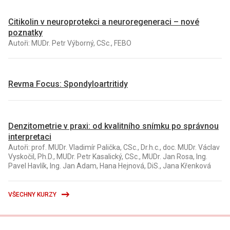
Citikolin v neuroprotekci a neuroregeneraci – nové
poznatky
Autoři: MUDr. Petr Výborný, CSc., FEBO
Revma Focus: Spondyloartritidy
Denzitometrie v praxi: od kvalitního snímku po správnou
interpretaci
Autoři: prof. MUDr. Vladimír Palička, CSc., Dr.h.c., doc. MUDr. Václav
Vyskočil, Ph.D., MUDr. Petr Kasalický, CSc., MUDr. Jan Rosa, Ing.
Pavel Havlík, Ing. Jan Adam, Hana Hejnová, DiS., Jana Křenková
VŠECHNY KURZY