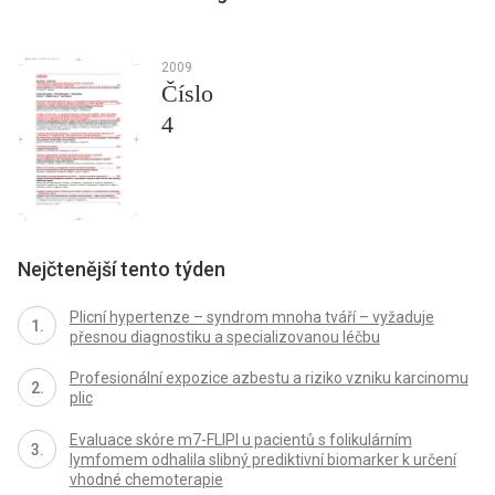
2009
Číslo
4
Nejčtenější tento týden
Plicní hypertenze – syndrom mnoha tváří – vyžaduje
přesnou diagnostiku a specializovanou léčbu
Profesionální expozice azbestu a riziko vzniku karcinomu
plic
Evaluace skóre m7-FLIPI u pacientů s folikulárním
lymfomem odhalila slibný prediktivní biomarker k určení
vhodné chemoterapie