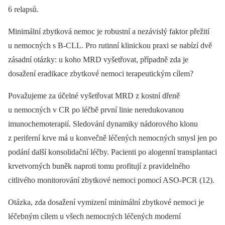
6 relapsů.
Minimální zbytková nemoc je robustní a nezávislý faktor přežití
u nemocných s B-CLL. Pro rutinní klinickou praxi se nabízí dvě
zásadní otázky: u koho MRD vyšetřovat, případně zda je
dosažení eradikace zbytkové nemoci terapeutickým cílem?
Považujeme za účelné vyšetřovat MRD z kostní dřeně
u nemocných v CR po léčbě první linie neredukovanou
imunochemoterapií. Sledování dynamiky nádorového klonu
z periferní krve má u konvečně léčených nemocných smysl jen po
podání další konsolidační léčby. Pacienti po alogenní transplantaci
krvetvorných buněk naproti tomu profitují z pravidelného
citlivého monitorování zbytkové nemoci pomocí ASO-PCR (12).
Otázka, zda dosažení vymizení minimální zbytkové nemoci je
léčebným cílem u všech nemocných léčených moderní