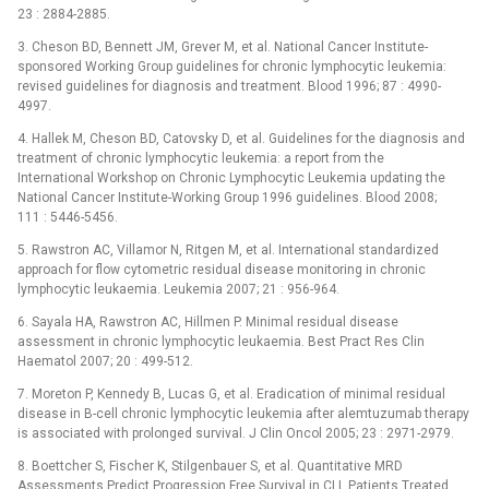
23 : 2884-2885.
3. Cheson BD, Bennett JM, Grever M, et al. National Cancer Institute-
sponsored Working Group guidelines for chronic lymphocytic leukemia:
revised guidelines for diagnosis and treatment. Blood 1996; 87 : 4990-
4997.
4. Hallek M, Cheson BD, Catovsky D, et al. Guidelines for the diagnosis and
treatment of chronic lymphocytic leukemia: a report from the
International Workshop on Chronic Lymphocytic Leukemia updating the
National Cancer Institute-Working Group 1996 guidelines. Blood 2008;
111 : 5446-5456.
5. Rawstron AC, Villamor N, Ritgen M, et al. International standardized
approach for flow cytometric residual disease monitoring in chronic
lymphocytic leukaemia. Leukemia 2007; 21 : 956-964.
6. Sayala HA, Rawstron AC, Hillmen P. Minimal residual disease
assessment in chronic lymphocytic leukaemia. Best Pract Res Clin
Haematol 2007; 20 : 499-512.
7. Moreton P, Kennedy B, Lucas G, et al. Eradication of minimal residual
disease in B-cell chronic lymphocytic leukemia after alemtuzumab therapy
is associated with prolonged survival. J Clin Oncol 2005; 23 : 2971-2979.
8. Boettcher S, Fischer K, Stilgenbauer S, et al. Quantitative MRD
Assessments Predict Progression Free Survival in CLL Patients Treated