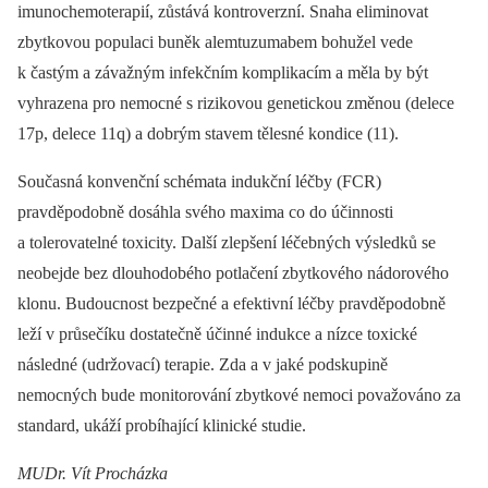
imunochemoterapií, zůstává kontroverzní. Snaha eliminovat
zbytkovou populaci buněk alemtuzumabem bohužel vede
k častým a závažným infekčním komplikacím a měla by být
vyhrazena pro nemocné s rizikovou genetickou změnou (delece
17p, delece 11q) a dobrým stavem tělesné kondice (11).
Současná konvenční schémata indukční léčby (FCR)
pravděpodobně dosáhla svého maxima co do účinnosti
a tolerovatelné toxicity. Další zlepšení léčebných výsledků se
neobejde bez dlouhodobého potlačení zbytkového nádorového
klonu. Budoucnost bezpečné a efektivní léčby pravděpodobně
leží v průsečíku dostatečně účinné indukce a nízce toxické
následné (udržovací) terapie. Zda a v jaké podskupině
nemocných bude monitorování zbytkové nemoci považováno za
standard, ukáží probíhající klinické studie.
MUDr. Vít Procházka