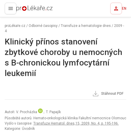
EN
proLékaře.cz
proLékaře.cz
/
Odborné časopisy
/
Transfuze a hematologie dnes
/
2009 -
4
Klinický přínos stanovení
zbytkové choroby u nemocných
s B-chronickou lymfocytární
leukemií
Stáhnout PDF
Autoři: V. Procházka
; T. Papajík
Působiště autorů: Hemato-onkologická klinika Fakultní nemocnice Olomouc
Vyšlo v časopise:
Transfuze Hematol. dnes,15, 2009, No. 4, p. 195-196.
Kategorie: Úvodník