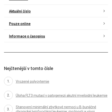
Aktuální číslo
Pouze online
Informace o časopisu
Nejčtenější v tomto čísle
Vrozené polycytemie
Úloha FLT3 mutací v patogenezi akutní myeloidní leukemie
Stanovení minimální zbytkové nemoci u B-buněčné
chronické lymfocytární leukemie: možnosti a vývoj