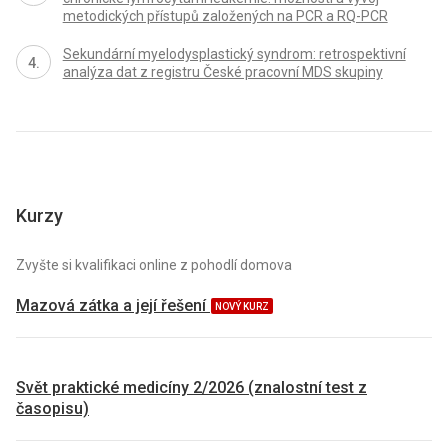
metodických přístupů založených na PCR a RQ-PCR
Sekundární myelodysplastický syndrom: retrospektivní
analýza dat z registru České pracovní MDS skupiny
Kurzy
Zvyšte si kvalifikaci online z pohodlí domova
Mazová zátka a její řešení
NOVÝ KURZ
Svět praktické medicíny 2/2026 (znalostní test z
časopisu)