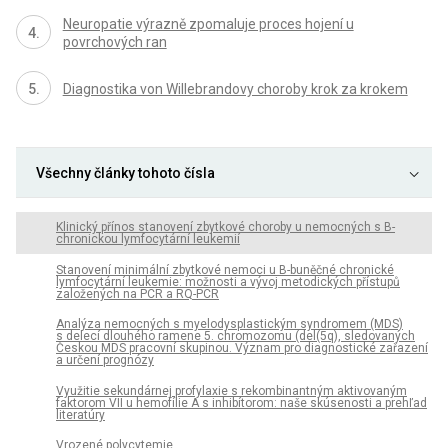
Neuropatie výrazně zpomaluje proces hojení u
povrchových ran
Diagnostika von Willebrandovy choroby krok za krokem
Všechny články tohoto čísla
Klinický přínos stanovení zbytkové choroby u nemocných s B-
chronickou lymfocytární leukemií
Stanovení minimální zbytkové nemoci u B-buněčné chronické
lymfocytární leukemie: možnosti a vývoj metodických přístupů
založených na PCR a RQ-PCR
Analýza nemocných s myelodysplastickým syndromem (MDS)
s delecí dlouhého ramene 5. chromozomu (del(5q), sledovaných
Českou MDS pracovní skupinou. Význam pro diagnostické zařazení
a určení prognózy
Využitie sekundárnej profylaxie s rekombinantným aktivovaným
faktorom VII u hemofílie A s inhibítorom: naše skúsenosti a prehľad
literatúry
Vrozené polycytemie