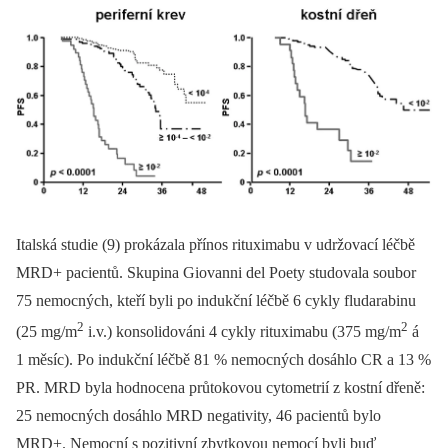
Italská studie (9) prokázala přínos rituximabu v udržovací léčbě
MRD+ pacientů. Skupina Giovanni del Poety studovala soubor
75 nemocných, kteří byli po indukční léčbě 6 cykly fludarabinu
2
2
(25 mg/m
i.v.) konsolidováni 4 cykly rituximabu (375 mg/m
á
1 měsíc). Po indukční léčbě 81 % nemocných dosáhlo CR a 13 %
PR. MRD byla hodnocena průtokovou cytometrií z kostní dřeně:
25 nemocných dosáhlo MRD negativity, 46 pacientů bylo
MRD+. Nemocní s pozitivní zbytkovou nemocí byli buď