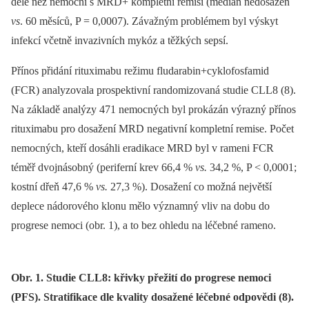
déle než nemocní s MRD+ kompletní remisí (medián nedosažen
vs
. 60 měsíců, P = 0,0007). Závažným problémem byl výskyt
infekcí včetně invazivních mykóz a těžkých sepsí.
Přínos přidání rituximabu režimu fludarabin+cyklofosfamid
(FCR) analyzovala prospektivní randomizovaná studie CLL8 (8).
Na základě analýzy 471 nemocných byl prokázán výrazný přínos
rituximabu pro dosažení MRD negativní kompletní remise. Počet
nemocných, kteří dosáhli eradikace MRD byl v rameni FCR
téměř dvojnásobný (periferní krev 66,4 %
vs.
34,2 %, P < 0,0001;
kostní dřeň 47,6 %
vs.
27,3 %). Dosažení co možná největší
deplece nádorového klonu mělo významný vliv na dobu do
progrese nemoci (obr. 1), a to bez ohledu na léčebné rameno.
Obr. 1. Studie CLL8: křivky přežití do progrese nemoci
(PFS). Stratifikace dle kvality dosažené léčebné odpovědi (8).