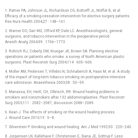
1. Ratner PA, Johnson JL, Richardson CG, Bottorff JL, Moffat B, et al.
Efficacy of a smoking-cessation intervention for elective surgery patients.
Res Nurs Health 2004;27 : 148–161.
2. Warner DO, Sarr MG, Offord KP, Dale LC. Anesthesiologists, general
surgeons, and tobacco intervention in the preoperative period.
Anesth Analg 2004;99 : 1766–1773.
3. Rohrich RJ, Coberly DM, Krueger JK, Brown SA. Planning elective
operations on patients who smoke: a survey of North American plastic
surgeons. Plast Reconstr Surg 2004;114 : 605–606.
4. Moller AM, Pedersen T, Villebro N, Schnaberich A, Haas M, et al. A study
of the impact of long-term tobacco smoking on postoperative intensive
care admission. Anaesthesia 2003;58 : 55–59.
5. Manassa, EH, Hertl, CH, Olbrisch, RR. Wound healing problems in
smokers and nonsmokers after 132 abdominoplasties. Plast Reconstr
Surg 2003;111 : 2082–2087, discussion 2088–2089.
6. Kean J. The effects of smoking on the wound healing process.
J. Wound Care 2010;19 : 5–8.
7. Silverstein P. Smoking and wound healing. Am J Med 1992;93 : 22S–24S.
8. Jorgensen LN, Kallehave F, Christensen E, Siana JE, Gottrup F. Less