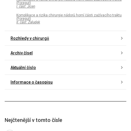
(Foregut)
I. část: Jícen
Komplikace a rizika chirurgie nádorů horní části zažívacího traktu
(Foregut)
II. část: Žaludek
Rozhledy v chirurgii
Archiv čísel
Aktuální číslo
Informace o časopisu
Nejčtenější v tomto čísle