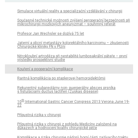
Simulace virtuální reality a specializační vzdělávání v chirurgii
Současné technické možnosti zvýšení peroperační bezpečnosti při
mikrochirurgii mozkových aneuryzmat – souhrnný referát
Profesor Jan Wechsler se dožívá 75 let
Jaterní a plicní metastázy kolorektálního karcinomu – zkušenosti
Chirurgické kliniky FN v Plzni
Nitrokloubní artrodéza při nestabilitě lumbosakrální páteře – první
výsledky prospektivní studie
Kouření a pooperační komplikace
Raritná komplikácia po staplerovej hemoroidektómii
Rekurentný subareolárny non- puerperálny absces prsníka
s fistuláciami ductus lactiferi (Zuskas disease)
th
10
International Gastric Cancer Congress 2013 Verona June 19-
22
Přípustná rizika v chirurgii
Přípustná rizika v chirurgii z pohledu Medicíny založené na
důkazech a hodnocení kvality chirurgické péče
Komplikace a rizika chirurgie nádorů horní části zažívacího traktu