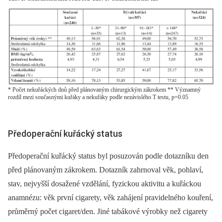
* Počet nekuřáckých dnů před plánovaným chirurgickým zákrokem ** Významný
rozdíl mezi současnými kuřáky a nekuřáky podle nezávislého T testu, p=0.05
Předoperační kuřácký status
Předoperační kuřácký status byl posuzován podle dotazníku den
před plánovaným zákrokem. Dotazník zahrnoval věk, pohlaví,
stav, nejvyšší dosažené vzdělání, fyzickou aktivitu a kuřáckou
anamnézu: věk první cigarety, věk zahájení pravidelného kouření,
průměrný počet cigaret/den. Jiné tabákové výrobky než cigarety