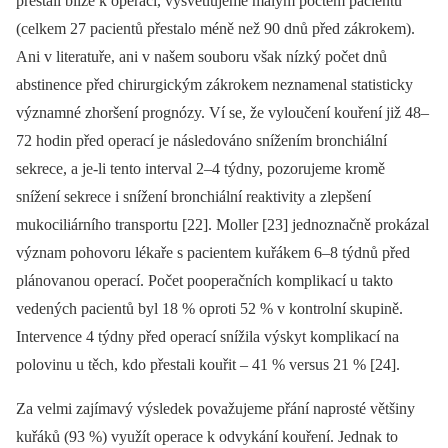
přestali blíže k operaci, vysvětlujeme malým počtem pacientů
(celkem 27 pacientů přestalo méně než 90 dnů před zákrokem).
Ani v literatuře, ani v našem souboru však nízký počet dnů
abstinence před chirurgickým zákrokem neznamenal statisticky
významné zhoršení prognózy. Ví se, že vyloučení kouření již 48–
72 hodin před operací je následováno snížením bronchiální
sekrece, a je-li tento interval 2–4 týdny, pozorujeme kromě
snížení sekrece i snížení bronchiální reaktivity a zlepšení
mukociliárního transportu [22]. Moller [23] jednoznačně prokázal
význam pohovoru lékaře s pacientem kuřákem 6–8 týdnů před
plánovanou operací. Počet pooperačních komplikací u takto
vedených pacientů byl 18 % oproti 52 % v kontrolní skupině.
Intervence 4 týdny před operací snížila výskyt komplikací na
polovinu u těch, kdo přestali kouřit –⁠ 41 % versus 21 % [24].
Za velmi zajímavý výsledek považujeme přání naprosté většiny
kuřáků (93 %) využít operace k odvykání kouření. Jednak to