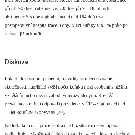
při 31–90 dnech abstinence: 7,0 dne, při 91–183 dnech
abstinence 5,5 dne a při abstinenci nad 184 dnů trvala
postoperativní hospitalizace 3 dny. Mezi kuřáky si 92 % přálo po
operaci již nekouřit.
Diskuze
Pokud jde o soubor pacientů, potvrdily se obecně známé
skutečnosti, například vyšší počet kuřáků mezi osobami s nižším
vzděláním nebo mezi svobodnými/rozvedenými. Rovněž
prevalence kouření odpovídá prevalenci v ČR –⁠ v populaci nad
15 let kouří 29 % obyvatel [20].
Nedostatkem naší práce je absence bližšího rozdělení operací
podle druhu, závažnosti či dalších aspektů –⁠ jednalo se o všechny