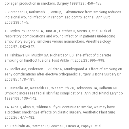
collagen production in smokers. Surgery 1998;123 : 450–455.
9. Sorensen LT, Karlsmark T, Gottrup, F. Abstinence from smoking reduces
incisional wound infection in randomized controlled trial. Ann Surg
2003;238 : 1–5.
10. Myles PS, Iacono GA, Hunt JO, Fletcher H, Morris J, et al. Risk of
respiratory complications and wound infection in patients undergoing
ambulatory surgery: smokers versus nonsmokers. Anesthesiology
2002;97 : 842–847.
11. Ishikawa SN, Murphy GA, Richardson EG. The effect of cigarette
smoking on hindfoot fusions. Foot Ankle Int 2002;23 : 996–998.
12. Moller AM, Pedersen T, Villebro N, Munksgaard A. Effect of smoking on
early complications after elective orthopaedic surgery. J Bone Surgery Br
2003;85 : 178–181.
13. Kinsella JB, Rassekh CH, Wassmuth ZD, Hokanson JA, Calhoun KH.
Smoking increases facial skin flap complications. Ann Otol Rhinol Laryngol
1999;108 : 139–142.
14. Akoz T, Akan M, Yildirim S. If you continue to smoke, we may have
a problem: smokingęs effects on plastic surgery. Aesthetic Plast Surg
2002;26 : 477–482.
15. Padubidri AN, Yetman R, Browne E, Lucas A, Papay F, et al.