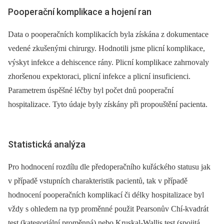
Pooperační komplikace a hojení ran
Data o pooperačních komplikacích byla získána z dokumentace
vedené zkušenými chirurgy. Hodnotili jsme plicní komplikace,
výskyt infekce a dehiscence rány. Plicní komplikace zahrnovaly
zhoršenou expektoraci, plicní infekce a plicní insuficienci.
Parametrem úspěšné léčby byl počet dnů pooperační
hospitalizace. Tyto údaje byly získány při propouštění pacienta.
Statistická analýza
Pro hodnocení rozdílu dle předoperačního kuřáckého statusu jak
v případě vstupních charakteristik pacientů, tak v případě
hodnocení pooperačních komplikací či délky hospitalizace byl
vždy s ohledem na typ proměnné použit Pearsonův Chí-kvadrát
test (kategoriální proměnná) nebo Kruskal-Wallis test (spojitá