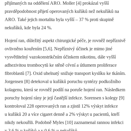
přijímaných na oddělení ARO. Moller [4] prokázal vyšší
pravděpodobnost přijetí operovaných kuřáků než nekuřáků na
ARO. Také jejich mortalita byla vyšší –⁠ 37 % proti skupině
nekuřáků, kde byla 24 %.
Hojení ran, důležitý aspekt chirurgické péče, je rovněž nepříznivě
ovlivněno kouřením [5,6]. Nepříznivý účinek je mimo jiné
vysvětlitelný vazokonstrikčním účinkem nikotinu, dále vyšší
adhezivitou trombocytů ke stěně cévní a útlumem proliferace
fibroblastů [7]. Oxid uhelnatý snižuje transport kyslíku ke tkáním.
Jorgensen [8] detekoval u kuřáků poruchu syntézy podkožního
kolagenu, která se rovněž podílí na poruše hojení ran. Následkem
poruchy hojení rány je její častější infekce. Sorensen s kolegy [9]
kontroloval 228 operovaných ran a zjistil 12% výskyt infekce
u kuřáků 20 a více cigaret denně a 2% výskyt u pacientů, kteří
nikdy nekouřili. Podobně Myles [10] zaznamenal rannou infekci
v 3,6 % u kuřáků a v 0,6 % u nekuřáků.