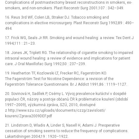
Complications of postmastectomy breast reconstructions in smokers, ex-
smokers, and non-smokers. Plast Reconstr Surg 2001;107 : 342–349.
16. Reus 3rd WF, Colen LB, Straker DJ. Tobacco smoking and
complications in elective microsurgery. Plast Reconstr Surg 1992;89 : 490–
494.
17. Frick WG, Seals Jr RR. Smoking and wound healing: a review. Tex Dent J
1994;111 : 21–23.
18. Jones JK, Triplett RG. The relationship of cigarette smoking to impaired
intraoral wound healing: a review of evidence and implications for patient
care. J Oral Maxillofac Surg 1992;50 : 237–239.
19. Heatherton TF, Kozlowski LT, Frecker RC, Fagerström KO.
The Fagerström Test for Nicotine Dependence: a revision of the
Fagerström Tolerance Questionnaire. Br J Addict 1991;86 : 1119–1127.
20. Sovinová H, Sadílek P, Csémy L. Vývoj prevalence kuřáctví v dospělé
populaci ČR, názory a postoje občanů ČR k problematice kouření (období
1997–2009), výzkumná zpráva, SZÚ, 2010, dostupné
z http://www.szu.cz/uploads/documents/czzp/zavislosti/
koureni/Zprava2009DEF.pdf
21. Lindstrom D, Wladis A, Linder S, Nasell H, Adami J. Preoperative
cessation of smoking seems to reduce the frequency of complications.
Lakartidningen 2004;19 : 1920–1922.