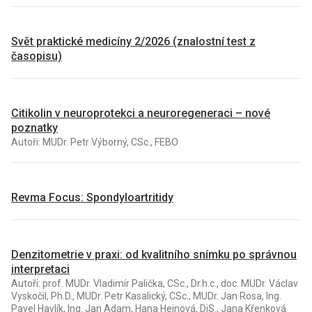
Svět praktické medicíny 2/2026 (znalostní test z
časopisu)
Citikolin v neuroprotekci a neuroregeneraci – nové
poznatky
Autoři: MUDr. Petr Výborný, CSc., FEBO
Revma Focus: Spondyloartritidy
Denzitometrie v praxi: od kvalitního snímku po správnou
interpretaci
Autoři: prof. MUDr. Vladimír Palička, CSc., Dr.h.c., doc. MUDr. Václav
Vyskočil, Ph.D., MUDr. Petr Kasalický, CSc., MUDr. Jan Rosa, Ing.
Pavel Havlík, Ing. Jan Adam, Hana Hejnová, DiS., Jana Křenková