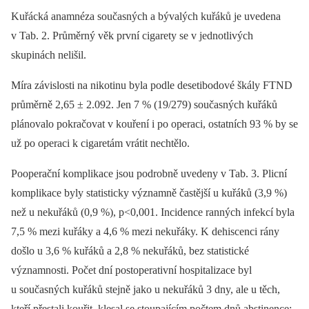
Kuřácká anamnéza současných a bývalých kuřáků je uvedena
v Tab. 2. Průměrný věk první cigarety se v jednotlivých
skupinách nelišil.
Míra závislosti na nikotinu byla podle desetibodové škály FTND
průměrně 2,65 ± 2.092. Jen 7 % (19/279) současných kuřáků
plánovalo pokračovat v kouření i po operaci, ostatních 93 % by se
už po operaci k cigaretám vrátit nechtělo.
Pooperační komplikace jsou podrobně uvedeny v Tab. 3. Plicní
komplikace byly statisticky významně častější u kuřáků (3,9 %)
než u nekuřáků (0,9 %), p<0,001. Incidence ranných infekcí byla
7,5 % mezi kuřáky a 4,6 % mezi nekuřáky. K dehiscenci rány
došlo u 3,6 % kuřáků a 2,8 % nekuřáků, bez statistické
významnosti. Počet dní postoperativní hospitalizace byl
u současných kuřáků stejně jako u nekuřáků 3 dny, ale u těch,
kteří přestali kouřit, klesal se stoupajícím počtem dnů abstinence: