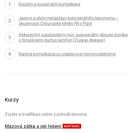
Kouření a pooperační komplikace
Jaterní a plicní metastázy kolorektálního karcinomu –
zkušenosti Chirurgické kliniky FN v Plzni
Rekurentný subareolárny non- puerperálny absces prsníka
s fistuláciami ductus lactiferi (Zuskas disease)
Raritná komplikácia po staplerovej hemoroidektómii
Kurzy
Zvyšte si kvalifikaci online z pohodlí domova
Mazová zátka a její řešení
NOVÝ KURZ