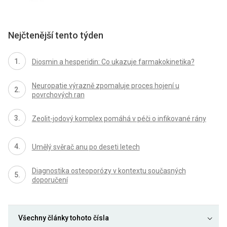
Nejčtenější tento týden
Diosmin a hesperidin: Co ukazuje farmakokinetika?
Neuropatie výrazně zpomaluje proces hojení u
povrchových ran
Zeolit-jodový komplex pomáhá v péči o infikované rány
Umělý svěrač anu po deseti letech
Diagnostika osteoporózy v kontextu současných
doporučení
Všechny články tohoto čísla