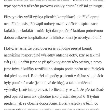
typy operací v běžném provozu kliniky hrudní a břišní chirurgie.
Přes typicky vyšší výskyt plicních komplikací u kuřáků oproti
nekuřákům nás překvapil nulový rozdíl v délce hospitalizace
kuřáků a nekuřáků –⁠ může být dán poměrně krátkou průměrnou
dobou celkové hospitalizace na klinice, která je necelých 5 dnů.
I když je jasné, že před operací je výhodné přestat kouřit,
nacházíme rozporuplné výsledky ohledně doby, kdy se tak má
stát [21]. Snažili jsme se přispět k vyjasnění této otázky, a proto
jsme bývalé kuřáky rozdělili do skupin podle počtu nekuřáckých
dní před operací. Bohužel ale počty pacientů v těchto skupinách
byly poměrně malé (jednotlivé desítky), a tak nemůžeme
výsledky jasně interpretovat. I z literatury se zdá, že přestat těsně
před operací není tak výhodné jako přestat alespoň 6–8 týdnů
předem, jak se obecně doporučuje. Horší výsledky u těch, co