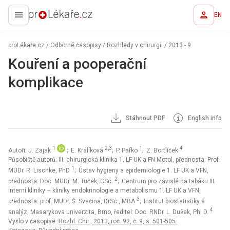
EN
proLékaře.cz
proLékaře.cz
/
Odborné časopisy
/
Rozhledy v chirurgii
/
2013 - 9
Kouření a pooperační
komplikace
Stáhnout PDF
English info
1
2,3
1
4
Autoři: J. Zajak
; E. Králíková
; P. Pafko
; Z. Bortlíček
Působiště autorů: III. chirurgická klinika 1. LF UK a FN Motol, přednosta: Prof.
1
MUDr. R. Lischke, PhD
; Ústav hygieny a epidemiologie 1. LF UK a VFN,
2
přednosta: Doc. MUDr. M. Tuček, CSc.
; Centrum pro závislé na tabáku III.
interní kliniky – kliniky endokrinologie a metabolismu 1. LF UK a VFN,
3
přednosta: prof. MUDr. Š. Svačina, DrSc., MBA
; Institut biostatistiky a
4
analýz, Masarykova univerzita, Brno, ředitel: Doc. RNDr. L. Dušek, Ph. D.
Vyšlo v časopise:
Rozhl. Chir., 2013, roč. 92, č. 9, s. 501-505.