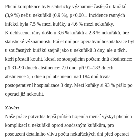
Plicní komplikace byly statisticky významně častější u kuřáků
(3,9 %) než u nekuřáků (0,9 %), p<0,001. Incidence ranných
infekcí byla 7,5 % mezi kuřáky a 4,6 % mezi nekuřáky.
K dehiscenci rány došlo u 3,6 % kuřáků a 2,8 % nekuřáků, bez
statistické významnosti. Počet dní postoperativní hospitalizace byl
u současných kuřáků stejně jako u nekuřáků 3 dny, ale u těch,
kteří přestali kouřit, klesal se stoupajícím počtem dnů abstinence:
při 31–90 dnech abstinence: 7,0 dne, při 91–183 dnech
abstinence 5,5 dne a při abstinenci nad 184 dnů trvala
postoperativní hospitalizace 3 dny. Mezi kuřáky si 93 % přálo po
operaci již nekouřit.
Závěr:
Naše práce potvrdila lepší průběh hojení a menší výskyt plicních
komplikací u nekuřáků oproti současným kuřákům, pro
posouzení detailního vlivu počtu nekuřáckých dní před operací