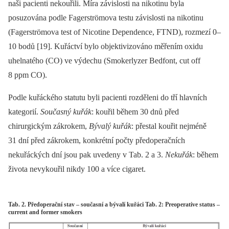
naši pacienti nekouřili. Míra závislosti na nikotinu byla
posuzována podle Fagerströmova testu závislosti na nikotinu
(Fagerströmova test of Nicotine Dependence, FTND), rozmezí 0–
10 bodů [19]. Kuřáctví bylo objektivizováno měřením oxidu
uhelnatého (CO) ve výdechu (Smokerlyzer Bedfont, cut off
8 ppm CO).
Podle kuřáckého statutu byli pacienti rozděleni do tří hlavních
kategorií.
Současný kuřák
: kouřil během 30 dnů před
chirurgickým zákrokem,
Bývalý kuřák
: přestal kouřit nejméně
31 dní před zákrokem, konkrétní počty předoperačních
nekuřáckých dní jsou pak uvedeny v Tab. 2 a 3.
Nekuřák
: během
života nevykouřil nikdy 100 a více cigaret.
Tab. 2. Předoperační stav – současní a bývalí kuřáci Tab. 2: Preoperative status –
current and former smokers