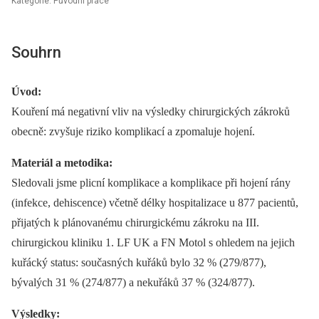
Kategorie: Původní práce
Souhrn
Úvod:
Kouření má negativní vliv na výsledky chirurgických zákroků
obecně: zvyšuje riziko komplikací a zpomaluje hojení.
Materiál a metodika:
Sledovali jsme plicní komplikace a komplikace při hojení rány
(infekce, dehiscence) včetně délky hospitalizace u 877 pacientů,
přijatých k plánovanému chirurgickému zákroku na III.
chirurgickou kliniku 1. LF UK a FN Motol s ohledem na jejich
kuřácký status: současných kuřáků bylo 32 % (279/877),
bývalých 31 % (274/877) a nekuřáků 37 % (324/877).
Výsledky: