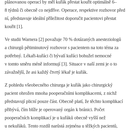
plánovanou operací by měl kuřák přestat kouřit optimálně 6–
8 týdnů či obecně co nejdříve. Operace, respektive rozhovor před
ní, představuje ideální příležitost doporučit pacientovi přestat
kouřit [1].
Ve studii Warnera [2] považuje 70 % dotázaných anesteziologů
a chirurgů pětiminutový rozhovor s pacientem na toto téma za
potřebný. Lékaři-kuřáci či bývalí kuřáci bohužel nemocné
v tomto směru méně informují [3]. Situace v naší zemi je o to
závažnější, že asi každý čtvrtý lékař je kuřák.
Z pohledu všeobecného chirurga je kuřák jako chirurgický
pacient ohrožen mnoha pooperačními komplikacemi, z nichž
představují plicní pouze část. Obecně platí, že těchto komplikací
přibývá, čím blíže je operovaný orgán k bránici. Počet
pooperačních komplikací je u kuřáků obecně vyšší než
u nekuřáků. Tento rozdíl narůstá zejména u těžkých pacientů,