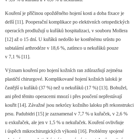
Kouření je příčinou opožděného hojení kosti a doba fixace je
delší [11]. Pooperační komplikace po elektivních ortopedických
operacích prodlužují u kuřáků hospitalizaci, v souboru Mollera
[12] až o 15 dní. U kuřáků nedošlo ke kostěnému srůstu po
subtalární arthrodéze v 18,6 %, zatímco u nekuřáků pouze
v 7,1 % [11].
Význam kouření pro hojení kožních ran zdůrazňují zejména
plastičtí chirurgové. Komplikované hojení kožních laloků je
častější u kuřáků (37 %) než u nekuřáků (17 %) [13]. Bohužel,
ani před těmito operacemi mnozí i přes poučení nepřestávají
kouřit [14]. Závažné jsou nekrózy kožního laloku při rekonstrukci
prsu. Padubidri [15] je zaznamenal v 7,7 % u kuřaček, v 2,6 %
u exkuřaček, ale jen v 1,5 % u nekuřaček. Kouření ovlivňuje
i úspěch mikrochirurgických výkonů [16]. Problémy spojené