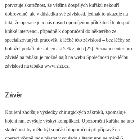
potvrzuje skutečnost, že většina dospělých kuřáků nekouří
dobrovolně, ale v důsledku své závislosti, jednak to ukazuje na
fakt, že operace je u nás dosud opomíjenou příležitostí k alespoň
krátké intervenci, případně k doporučení do některého ze
specializovaných pracovišť k léčbě této závislosti –⁠ bez léčby se
bohužel podaří přestat jen asi 5 % z nich [25]. Seznam center pro
závislé na tabáku je možné najít na webu Společnosti pro léčbu
závislosti na tabáku www.slzt.cz.
Závěr
Kouření zhoršuje výsledky chirurgických zákroků, zpomaluje
hojení ran, zvyšuje výskyt komplikací. Upozornění kuřáka na tuto
skutečnost by mělo být součástí doporučení při přípravě na
operaci včetně rady přestat v souladu s literaturou nejméně 6–