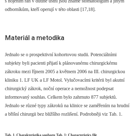
s hojením ran v dutině ústní jsou známé stomatologům a jiným
odborníkům, kteří operují v této oblasti [17,18].
Materiál a metodika
Jednalo se o prospektivní kohortovou studii. Potenciálními
subjekty byli pacienti přijatí k plánovanému chirurgickému
zákroku mezi říjnem 2005 a květnem 2006 na III. chirurgickou
kliniku 1. LF UK a LF Motol. Vylučovacími kritérii byl akutní
chirurgický zákrok, noční operace a nemožnost podepsat
informovaný souhlas. Celkem bylo zahrnuto 877 subjektů.
Jednalo se různé typy zákroků na klinice se zaměřením na hrudní
a břišní chirurgii bez bližšího rozlišení. Podrobněji viz Tab. 1.
Tab. 1. Charakteristika souboru Tab. 1: Characteristics file