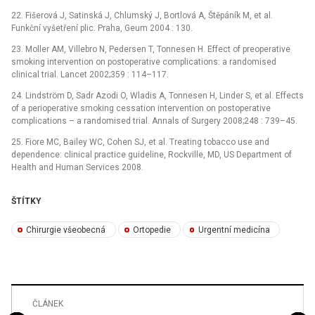
22. Fišerová J, Satinská J, Chlumský J, Bortlová A, Štěpáník M, et al.
Funkční vyšetření plic. Praha, Geum 2004 : 130.
23. Moller AM, Villebro N, Pedersen T, Tonnesen H. Effect of preoperative
smoking intervention on postoperative complications: a randomised
clinical trial. Lancet 2002;359 : 114–117.
24. Lindström D, Sadr Azodi O, Wladis A, Tonnesen H, Linder S, et al. Effects
of a perioperative smoking cessation intervention on postoperative
complications –⁠ a randomised trial. Annals of Surgery 2008;248 : 739–45.
25. Fiore MC, Bailey WC, Cohen SJ, et al. Treating tobacco use and
dependence: clinical practice guideline, Rockville, MD, US Department of
Health and Human Services 2008.
ŠTÍTKY
Chirurgie všeobecná
Ortopedie
Urgentní medicína
ČLÁNEK