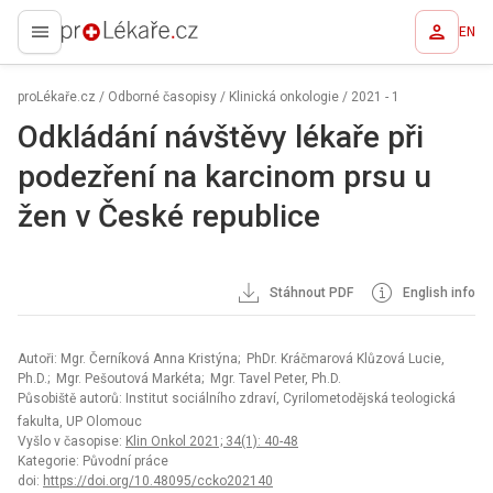
EN
proLékaře.cz
proLékaře.cz
/
Odborné časopisy
/
Klinická onkologie
/
2021 - 1
Odkládání návštěvy lékaře při
podezření na karcinom prsu u
žen v České republice
Stáhnout PDF
English info
Autoři: Mgr. Černíková Anna Kristýna; PhDr. Kráčmarová Klůzová Lucie,
Ph.D.; Mgr. Pešoutová Markéta; Mgr. Tavel Peter, Ph.D.
Působiště autorů: Institut sociálního zdraví, Cyrilometodějská teologická
fakulta, UP Olomouc
Vyšlo v časopise:
Klin Onkol 2021; 34(1): 40-48
Kategorie: Původní práce
doi:
https://doi.org/10.48095/ccko202140