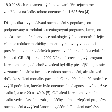
18,0 % všech zaznamenaných novotvarů. Ve stejném roce
zemřelo na následky tohoto onemocnění 1 685 žen [4].
Dia­gnostika a vyhledávání onemocnění v populaci jsou
podporovány národními screeningovými programy, které jsou
součástí sekundární prevence onkologických onemocnění. Jejich
cílem je redukce morbidity a mortality rakoviny v populaci
prostřednictvím pravidelných preventivních prohlídek a edukační
činnosti. ČR přijala roku 2002 Národní screeningový program
karcinomu prsu, od jehož zavedení byl díky přesnější dia­gnostice
zaznamenán nárůst incidence tohoto onemocnění, ale zároveň
došlo ke snížení mortality pacientů. Oproti 90. létům 20. století se
zvýšil počet žen, kterým bylo onemocnění dia­gnostikováno již ve
stadiu I, a to z 20 na 40 % [5]. Odhalení karcinomu v raném
stadiu vede k časnému zahájení léčby a tím ke zlepšení prognózy
onemocnění a zvýšení šance na vyléčení. Odložení návštěvy