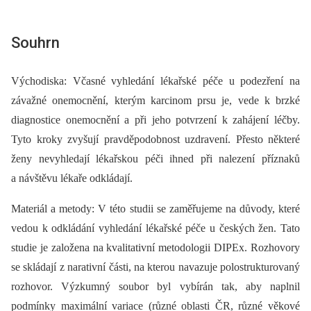
Souhrn
Východiska: Včasné vyhledání lékařské péče u podezření na
závažné onemocnění, kterým karcinom prsu je, vede k brzké
diagnostice onemocnění a při jeho potvrzení k zahájení léčby.
Tyto kroky zvyšují pravděpodobnost uzdravení. Přesto některé
ženy nevyhledají lékařskou péči ihned při nalezení příznaků
a návštěvu lékaře odkládají.
Materiál a metody: V této studii se zaměřujeme na důvody, které
vedou k odkládání vyhledání lékařské péče u českých žen. Tato
studie je založena na kvalitativní metodologii DIPEx. Rozhovory
se skládají z narativní části, na kterou navazuje polostrukturovaný
rozhovor. Výzkumný soubor byl vybírán tak, aby naplnil
podmínky maximální variace (různé oblasti ČR, různé věkové