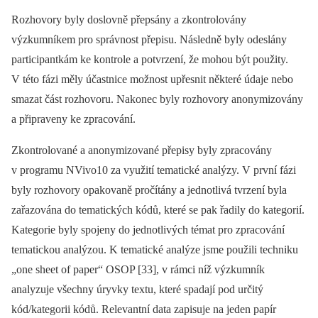
Rozhovory byly doslovně přepsány a zkontrolovány
výzkumníkem pro správnost přepisu. Následně byly odeslány
participantkám ke kontrole a potvrzení, že mohou být použity.
V této fázi měly účastnice možnost upřesnit ně­kte­ré údaje nebo
smazat část rozhovoru. Nakonec byly rozhovory anonymizovány
a připraveny ke zpracování.
Zkontrolované a anonymizované přepisy byly zpracovány
v programu NVivo10 za využití tematické analýzy. V první fázi
byly rozhovory opakovaně pročítány a jednotlivá tvrzení byla
zařazována do tematických kódů, které se pak řadily do kategorií.
Kategorie byly spojeny do jednotlivých témat pro zpracování
tematickou analýzou. K tematické analýze jsme použili techniku
„one sheet of paper“ OSOP [33], v rámci níž výzkumník
analyzuje všechny úryvky textu, které spadají pod určitý
kód/kategorii kódů. Relevantní data zapisuje na jeden papír