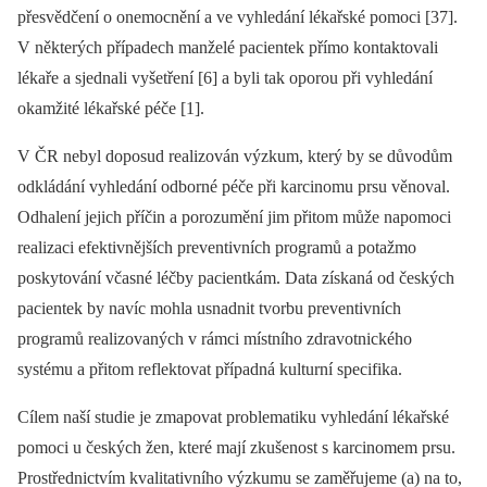
přesvědčení o onemocnění a ve vyhledání lékařské pomoci [37].
V ně­kte­rých případech manželé pacientek přímo kontaktovali
lékaře a sjednali vyšetření [6] a byli tak oporou při vyhledání
okamžité lékařské péče [1].
V ČR nebyl doposud realizován výzkum, který by se důvodům
odkládání vyhledání odborné péče při karcinomu prsu věnoval.
Odhalení jejich příčin a porozumění jim přitom může napomoci
realizaci efektivnějších preventivních programů a potažmo
poskytování včasné léčby pacientkám. Data získaná od českých
pacientek by navíc mohla usnadnit tvorbu preventivních
programů realizovaných v rámci místního zdravotnického
systému a přitom reflektovat případná kulturní specifika.
Cílem naší studie je zmapovat problematiku vyhledání lékařské
pomoci u českých žen, které mají zkušenost s karcinomem prsu.
Prostřednictvím kvalitativního výzkumu se zaměřujeme (a) na to,