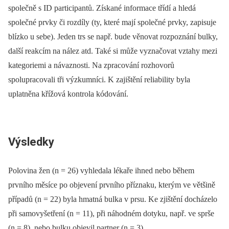
společně s ID participantů. Získané informace třídí a hledá
společné prvky či rozdíly (ty, které mají společné prvky, zapisuje
blízko u sebe). Jeden trs se např. bude věnovat rozpoznání bulky,
další reakcím na nález atd. Také si může vyznačovat vztahy mezi
kategoriemi a návaznosti. Na zpracování rozhovorů
spolupracovali tři výzkumníci. K zajištění reliability byla
uplatněna křížová kontrola kódování.
Výsledky
Polovina žen (n = 26) vyhledala lékaře ihned nebo během
prvního měsíce po objevení prvního příznaku, kterým ve většině
případů (n = 22) byla hmatná bulka v prsu. Ke zjištění docházelo
při samovyšetření (n = 11), při náhodném dotyku, např. ve sprše
(n = 8), nebo bulku objevil partner (n = 3).