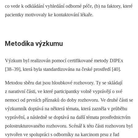
co vede k odkládání vyhledání odborné péče, (b) na faktory, které
pacientky motivovaly ke kontaktování lékaře.
Metodika výzkumu
Výzkum byl realizován pomocí certifikované metody DIPEx
[38–39], která byla standardizována na české prostředí [40].
Metodou sběru dat jsou hloubkové rozhovory. Ty se skládají
z narativní části, ve které participantky volně vyprávějí o své
nemoci od prvních příznaků do doby rozhovoru. Ve druhé části se
výzkumník doptává na ně­kte­rá témata, která zazněla v průběhu
vyprávění, a následně se doptává na další témata prostřednictvím
polostrukturovaného rozhovoru. Scénář k této části rozhovoru byl
vytvořen ve spolupráci s odborníky na karcinom prsu z řad