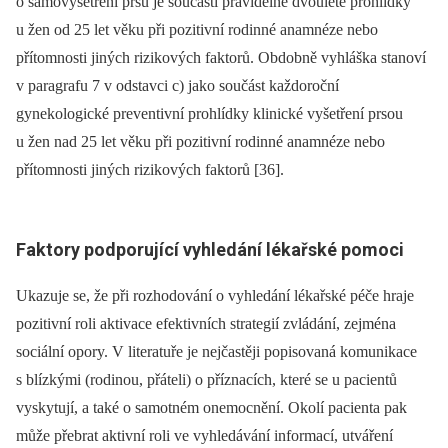
o samovyšetření prsu je součástí pravidelné dvouleté prohlídky
u žen od 25 let věku při pozitivní rodinné anamnéze nebo
přítomnosti jiných rizikových faktorů. Obdobně vyhláška stanoví
v paragrafu 7 v odstavci c) jako součást každoroční
gynekologické preventivní prohlídky klinické vyšetření prsou
u žen nad 25 let věku při pozitivní rodinné anamnéze nebo
přítomnosti jiných rizikových faktorů [36].
Faktory podporující vyhledání lékařské pomoci
Ukazuje se, že při rozhodování o vyhledání lékařské péče hraje
pozitivní roli aktivace efektivních strategií zvládání, zejména
sociální opory. V literatuře je nejčastěji popisovaná komunikace
s blízkými (rodinou, přáteli) o příznacích, které se u pacientů
vyskytují, a také o samotném onemocnění. Okolí pacienta pak
může přebrat aktivní roli ve vyhledávání informací, utváření