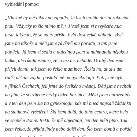
vyhledání pomoci.
„Vlastně by mě nikdy nenapadlo, že bych mohla dostat rakovinu
prsu. Vždycky to šlo mimo mě, v životě jsem si nevyšetřovala
prsa, takže to, že se na to přišlo, byla dost velká náhoda. Byli
jsme na táboře a měli jsme závěrečnou poradu, a tak jsme
popíjeli. Já jsem si sedla a najednou jsem si nahmatala nějakou
bulku, ale říkala jsem si, že to asi nic nebude. Druhý den jsme
přijeli domů, tak jsem to řekla mamince. Řekla mi, ať si s tím
radši někam zajdu; poslala mě na gynekologii. Pak jsme byli
v jižních Čechách, jeli jsme do (velkého města). Děti jsme nechali
na jihu, že si užijeme hezký týden bez nich. Měla jsem narozeniny
a v ten den jsem šla na gynekologii, kde mi hned napsali žádanku
na statimové vyšetření. Šla jsem dolů, do toho centra, které bylo
ve stejném domě. Řekli, že mě objednají, ten den měli plno. Tak
jsem řekla, že přijdu jindy nebo další den. Šla jsem domů a pořád