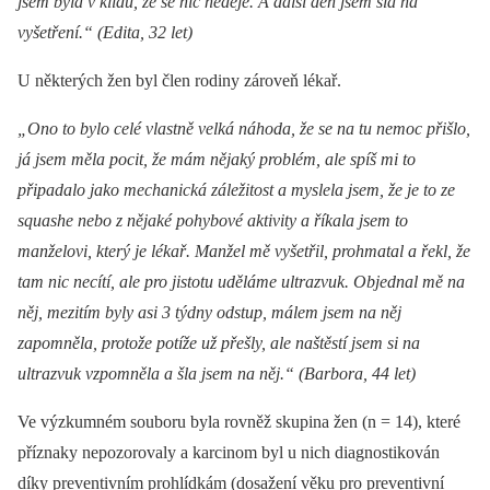
jsem byla v klidu, že se nic neděje. A další den jsem šla na
vyšetření.“ (Edita, 32 let)
U ně­kte­rých žen byl člen rodiny zároveň lékař.
„Ono to bylo celé vlastně velká náhoda, že se na tu nemoc přišlo,
já jsem měla pocit, že mám nějaký problém, ale spíš mi to
připadalo jako mechanická záležitost a myslela jsem, že je to ze
squashe nebo z nějaké pohybové aktivity a říkala jsem to
manželovi, který je lékař. Manžel mě vyšetřil, prohmatal a řekl, že
tam nic necítí, ale pro jistotu uděláme ultrazvuk. Objednal mě na
něj, mezitím byly asi 3 týdny odstup, málem jsem na něj
zapomněla, protože potíže už přešly, ale naštěstí jsem si na
ultrazvuk vzpomněla a šla jsem na něj.“ (Barbora, 44 let)
Ve výzkumném souboru byla rovněž skupina žen (n = 14), které
příznaky nepozorovaly a karcinom byl u nich dia­gnostikován
díky preventivním prohlídkám (dosažení věku pro preventivní