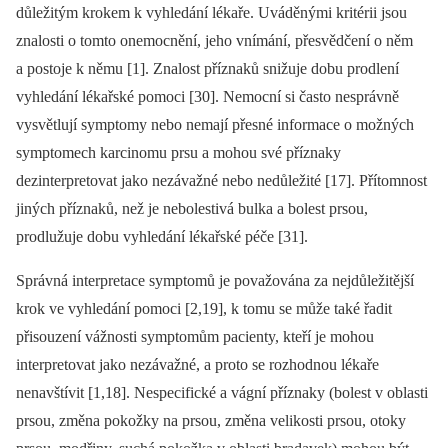
důležitým krokem k vyhledání lékaře. Uváděnými kritérii jsou
znalosti o tomto onemocnění, jeho vnímání, přesvědčení o něm
a postoje k němu [1]. Znalost příznaků snižuje dobu prodlení
vyhledání lékařské pomoci [30]. Nemocní si často nesprávně
vysvětlují symptomy nebo nemají přesné informace o možných
symptomech karcinomu prsu a mohou své příznaky
dezinterpretovat jako nezávažné nebo nedůležité [17]. Přítomnost
jiných příznaků, než je nebolestivá bulka a bolest prsou,
prodlužuje dobu vyhledání lékařské péče [31].
Správná interpretace symptomů je považována za nejdůležitější
krok ve vyhledání pomoci [2,19], k tomu se může také řadit
přisouzení vážnosti symptomům pacienty, kteří je mohou
interpretovat jako nezávažné, a proto se rozhodnou lékaře
nenavštívit [1,18]. Nespecifické a vágní příznaky (bolest v oblasti
prsou, změna pokožky na prsou, změna velikosti prsou, otoky