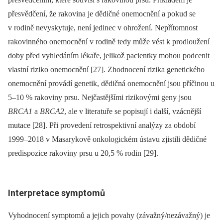
přesvědčení, že rakovina je dědičné onemocnění a pokud se
v rodině nevyskytuje, není jedinec v ohrožení. Nepřítomnost
rakovinného onemocnění v rodině tedy může vést k prodloužení
doby před vyhledáním lékaře, jelikož pacientky mohou podcenit
vlastní riziko onemocnění [27]. Zhodnocení rizika genetického
onemocnění provádí genetik, dědičná onemocnění jsou příčinou u
5–10 % rakoviny prsu. Nejčastějšími rizikovými geny jsou
BRCA1
a
BRCA2
, ale v literatuře se popisují i další, vzácnější
mutace [28]. Při provedení retrospektivní analýzy za období
1999–2018 v Masarykově onkologickém ústavu zjistili dědičné
predispozice rakoviny prsu u 20,5 % rodin [29].
Interpretace symptomů
Vyhodnocení symptomů a jejich povahy (závažný/nezávažný) je