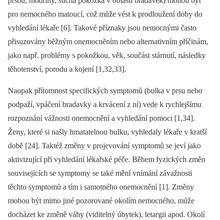
prsou, modřiny, suchá pokožka v oblasti bradavek) mohou být
pro nemocného matoucí, což může vést k prodloužení doby do
vyhledání lékaře [6]. Takové příznaky jsou nemocnými často
přisuzovány běžným onemocněním nebo alternativním příčinám,
jako např. problémy s pokožkou, věk, součást stárnutí, následky
těhotenství, porodu a kojení [1,32,33].
Naopak přítomnost specifických symptomů (bulka v prsu nebo
podpaží, vpáčení bradavky a krvácení z ní) vede k rychlejšímu
rozpoznání vážnosti onemocnění a vyhledání pomoci [1,34].
Ženy, které si našly hmatatelnou bulku, vyhledaly lékaře v kratší
době [24]. Taktéž změny v projevování symptomů se jeví jako
aktivizující při vyhledání lékařské péče. Během fyzických změn
souvisejících se symptomy se také mění vnímání závažnosti
těchto symptomů a tím i samotného onemocnění [1]. Změny
mohou být mimo jiné pozorované okolím nemocného, může
docházet ke změně váhy (viditelný úbytek), letargii apod. Okolí