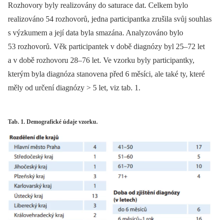
Rozhovory byly realizovány do saturace dat. Celkem bylo
realizováno 54 rozhovorů, jedna participantka zrušila svůj souhlas
s výzkumem a její data byla smazána. Analyzováno bylo
53 rozhovorů. Věk participantek v době dia­gnózy byl 25–72 let
a v době rozhovoru 28–76 let. Ve vzorku byly participantky,
kterým byla dia­gnóza stanovena před 6 měsíci, ale také ty, které
měly od určení dia­gnózy > 5 let, viz tab. 1.
Tab. 1. Demografické údaje vzorku.