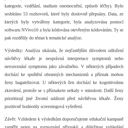
kategorie, vzdělání, stadium onemocnění, způsob léčby). Bylo
sesbíráno 53 rozhovorů, které byly doslovně přepsány. Data, ze
kterých byly vytvářeny kategorie, byla analyzována pomocí
softwaru NVivo10 a byla kódována otevřeným kódováním. Ty se
pak rozdělily do témat k tematické analýze.
Výsledky: Analýza ukázala, že nejčastějším důvodem odložení
návštěvy lékaře je nesprávná interpretace symptomů nebo
nerozeznání symptomu jako závažného. V ně­kte­rých případech
dochází ke spuštění obranných mechanizmů a příznak mohou
ženy bagatelizovat. U ně­kte­rých žen dochází ke kognitivnímu
zkreslení, protože se s příznakem setkaly v minulosti. Další ženy
prioritizují jiné životní události před návštěvou lékaře. Ženy
pozitivně hodnotily screeningová vyšetření.
Závěr: Vzhledem k výsledkům doporučujeme edukační kampaně
zaměřit nejen na rozpoznání příznaků a důležitost vyhledání