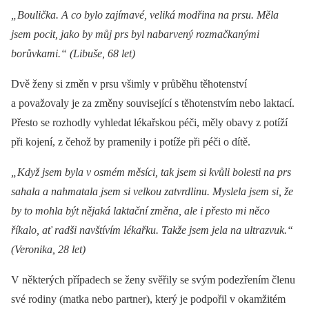
„Boulička. A co bylo zajímavé, veliká modřina na prsu. Měla
jsem pocit, jako by můj prs byl nabarvený rozmačkanými
borůvkami.“ (Libuše, 68 let)
Dvě ženy si změn v prsu všimly v průběhu těhotenství
a považovaly je za změny související s těhotenstvím nebo laktací.
Přesto se rozhodly vyhledat lékařskou péči, měly obavy z potíží
při kojení, z čehož by pramenily i potíže při péči o dítě.
„Když jsem byla v osmém měsíci, tak jsem si kvůli bolesti na prs
sahala a nahmatala jsem si velkou zatvrdlinu. Myslela jsem si, že
by to mohla být nějaká laktační změna, ale i přesto mi něco
říkalo, ať radši navštívím lékařku. Takže jsem jela na ultrazvuk.“
(Veronika, 28 let)
V ně­kte­rých případech se ženy svěřily se svým podezřením členu
své rodiny (matka nebo partner), který je podpořil v okamžitém