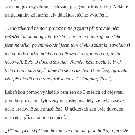
screeningová vyšetření, sledování pro genetickou zátěž). Ně­kte­ré
participantky zdůrazňovaly důležitost těchto vyšetření.
„Je to zákeřná nemoc, protože mně ji zjistili při pravidelném
vyšetření na mamografu. Přišla jsem na mamograf, nic zlého
jsem netušila, po snímkování jsem tam chvilku zůstala, zavolala si
mě paní doktorka, udělala mi ultrazvuk a oznámila mi, že tam
něco vidí. Bylo to docela šokující. Neměla jsem pocit, že bych
byla třeba unavenější, objevilo se to raz dva. Dnes ženy opravdu
vědí, že chodit na mamograf se musí.“ (Dagmar, 76 let)
Lékařskou pomoc vyhledalo osm žen do 3 měsíců od objevení
prvního příznaku. Tyto ženy nejčastěji uváděly, že byly časově
nebo pracovně zaneprázdněné. U ně­kte­rých žen byla důvodem
neznalost příznaků onemocnění.
„Všimla jsem si při sprchování, že mám na prsu bulku, a protože