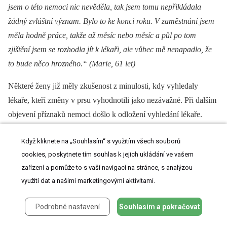
jsem o této nemoci nic nevěděla, tak jsem tomu nepřikládala
žádný zvláštní význam. Bylo to ke konci roku. V zaměstnání jsem
měla hodně práce, takže až měsíc nebo měsíc a půl po tom
zjištění jsem se rozhodla jít k lékaři, ale vůbec mě nenapadlo, že
to bude něco hrozného.“ (Marie, 61 let)
Ně­kte­ré ženy již měly zkušenost z minulosti, kdy vyhledaly
lékaře, kteří změny v prsu vyhodnotili jako nezávažné. Při dalším
objevení příznaků nemoci došlo k odložení vyhledání lékaře.
K vyhledání lékařské pomoci došlo při změně příznaků, zejména
Když kliknete na „Souhlasím“ s využitím všech souborů
při zvětšování bulky.
cookies, poskytnete tím souhlas k jejich ukládání ve vašem
„Já jsem si nahmatala bulku v prsu, vlastně tím to začalo, někdy
zařízení a pomůže to s vaší navigací na stránce, s analýzou
v létě v loňském roce, když jsem se sprchovala. Vnitřně jsem se
využití dat a našimi marketingovými aktivitami.
pořád uklidňovala, že to je nějaká cysta, protože bulku v prsu
Podrobné nastavení
Souhlasím a pokračovat
jsem už řešila, ale tak možná 10 let zpátky, a na základě dia­
gnostických vyšetření to bylo negativní. A potom jsem si ji za