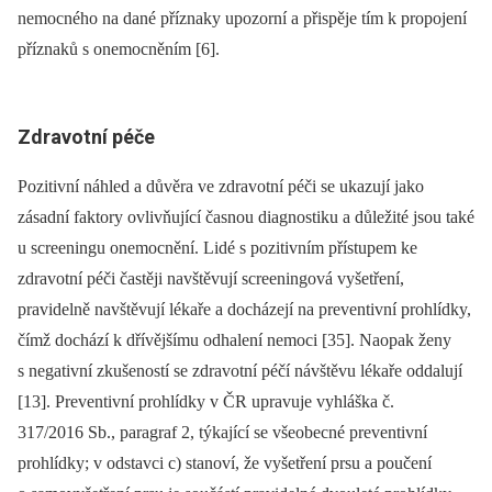
nemocného na dané příznaky upozorní a přispěje tím k propojení
příznaků s onemocněním [6].
Zdravotní péče
Pozitivní náhled a důvěra ve zdravotní péči se ukazují jako
zásadní faktory ovlivňující časnou dia­gnostiku a důležité jsou také
u screeningu onemocnění. Lidé s pozitivním přístupem ke
zdravotní péči častěji navštěvují screeningová vyšetření,
pravidelně navštěvují lékaře a docházejí na preventivní prohlídky,
čímž dochází k dřívějšímu odhalení nemoci [35]. Naopak ženy
s negativní zkušeností se zdravotní péčí návštěvu lékaře oddalují
[13]. Preventivní prohlídky v ČR upravuje vyhláška č.
317/2016 Sb., paragraf 2, týkající se všeobecné preventivní
prohlídky; v odstavci c) stanoví, že vyšetření prsu a poučení