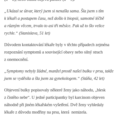
„Ukázal se útvar, který jsem si nenašla sama. Šla jsem s tím
k lékaři a postupem času, než došlo k bio­psii, samotné léčbě
a různým věcem, trvalo to asi tři měsíce. Pak už to šlo velice
rychle.“ (Stanislava, 51 let)
Důvodem kontaktování lékaře byly v těchto případech zejména
rozpoznání symptomů a související obavy nebo silný strach
z onemocnění.
„Symptomy nebyly žádné, manžel prostě našel bulku v prsu, takže
jsem se vyděsila a šla jsem za gynekologem.“ (Stáňa, 42 let)
Objevení bulky popisovaly ně­kte­ré ženy jako náhodu, „blesk
z čistého nebe“. U jedné participantky byl karcinom objeven
náhodně při jiném lékařském vyšetření. Dvě ženy vyhledaly
lékaře z důvodu modřiny na prsu, která nemizela.