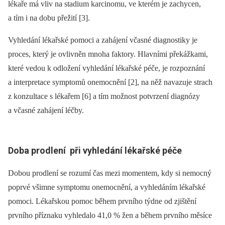
lékaře má vliv na stadium karcinomu, ve kterém je zachycen,
a tím i na dobu přežití [3].
Vyhledání lékařské pomoci a zahájení včasné dia­gnostiky je
proces, který je ovlivněn mnoha faktory. Hlavními překážkami,
které vedou k odložení vyhledání lékařské péče, je rozpoznání
a interpretace symptomů onemocnění [2], na něž navazuje strach
z konzultace s lékařem [6] a tím možnost potvrzení dia­gnózy
a včasné zahájení léčby.
Doba prodlení při vyhledání lékařské péče
Dobou prodlení se rozumí čas mezi momentem, kdy si nemocný
poprvé všimne symptomu onemocnění, a vyhledáním lékařské
pomoci. Lékařskou pomoc během prvního týdne od zjištění
prvního příznaku vyhledalo 41,0 % žen a během prvního měsíce