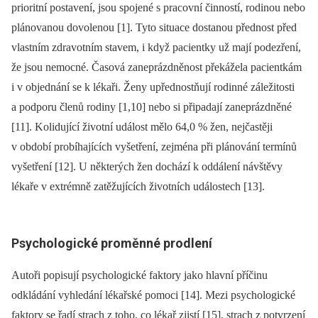
prioritní postavení, jsou spojené s pracovní činností, rodinou nebo
plánovanou dovolenou [1]. Tyto situace dostanou přednost před
vlastním zdravotním stavem, i když pacientky už mají podezření,
že jsou nemocné. Časová zaneprázdněnost překážela pacientkám
i v objednání se k lékaři. Ženy upřednostňují rodinné záležitosti
a podporu členů rodiny [1,10] nebo si připadají zaneprázdněné
[11]. Kolidující životní událost mělo 64,0 % žen, nejčastěji
v období probíhajících vyšetření, zejména při plánování termínů
vyšetření [12]. U ně­kte­rých žen dochází k oddálení návštěvy
lékaře v extrémně zatěžujících životních událostech [13].
Psychologické proměnné prodlení
Autoři popisují psychologické faktory jako hlavní příčinu
odkládání vyhledání lékařské pomoci [14]. Mezi psychologické
faktory se řadí strach z toho, co lékař zjistí [15], strach z potvrzení