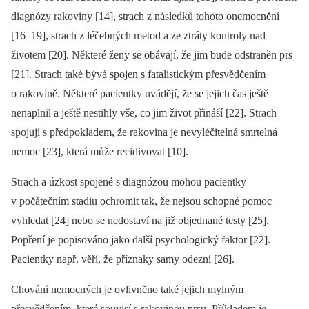
dia­gnózy rakoviny [14], strach z následků tohoto onemocnění
[16–19], strach z léčebných metod a ze ztráty kontroly nad
životem [20]. Ně­kte­ré ženy se obávají, že jim bude odstraněn prs
[21]. Strach také bývá spojen s fatalistickým přesvědčením
o rakovině. Ně­kte­ré pacientky uvádějí, že se jejich čas ještě
nenaplnil a ještě nestihly vše, co jim život přináší [22]. Strach
spojují s předpokladem, že rakovina je nevyléčitelná smrtelná
nemoc [23], která může recidivovat [10].
Strach a úzkost spojené s dia­gnózou mohou pacientky
v počátečním stadiu ochromit tak, že nejsou schopné pomoc
vyhledat [24] nebo se nedostaví na již objednané testy [25].
Popření je popisováno jako další psychologický faktor [22].
Pacientky např. věří, že příznaky samy odezní [26].
Chování nemocných je ovlivněno také jejich mylným
přesvědčením, které souvisí s rakovinou prsu. Příkladem je