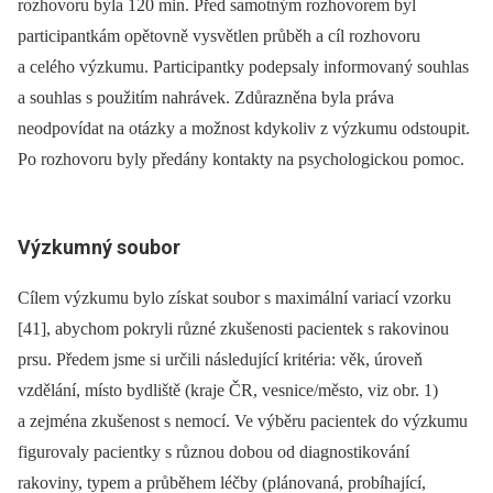
rozhovoru byla 120 min. Před samotným rozhovorem byl
participantkám opětovně vysvětlen průběh a cíl rozhovoru
a celého výzkumu. Participantky podepsaly informovaný souhlas
a souhlas s použitím nahrávek. Zdůrazněna byla práva
neodpovídat na otázky a možnost kdykoliv z výzkumu odstoupit.
Po rozhovoru byly předány kontakty na psychologickou pomoc.
Výzkumný soubor
Cílem výzkumu bylo získat soubor s maximální variací vzorku
[41], abychom pokryli různé zkušenosti pacientek s rakovinou
prsu. Předem jsme si určili následující kritéria: věk, úroveň
vzdělání, místo bydliště (kraje ČR, vesnice/město, viz obr. 1)
a zejména zkušenost s nemocí. Ve výběru pacientek do výzkumu
figurovaly pacientky s různou dobou od dia­gnostikování
rakoviny, typem a průběhem léčby (plánovaná, probíhající,