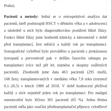
Praha).
Pacienti a metody:
Jedná se o retrospektivní analýzu dat
pacientů, kteří podstoupili HSCT v dětském věku a v adolescenci
a následně u nich bylo diagnostikováno postižení štítné žlázy.
Funkci štítné žlázy jsme hodnotili klinicky a laboratorně v době
před transplantací, šest měsíců a každý rok po transplantaci.
Sonografické vyšetření bylo prováděno u pacientů s prokázanou
tyreopatií a preventivně pak v delším časovém odstupu po
transplantaci (více než pět let, zejména u skupiny ozářených
pacientů). Zhodnotili jsme data 463 pacientů (295 mužů,
168 žen), transplantovaných v mediánu věku 7,8 roku (rozmezí
0,1–20,5) v letech 1989 až 2018. V době hodnocení přežíval
každý z nich nejméně jeden rok po transplantaci. Pro maligní
onemocnění bylo léčeno 301 pacientů (65 %). Jedna třetina
pacientů měla jako součást předtransplantační přípravy celotělové