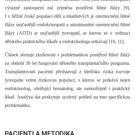
výrazné zastoupení má zejména postižení štítné žlázy [9].
I v běžné české populaci dětí a mladistvých je onemocnění štítné
žlázy nejčastější endokrinopatií a autoimunitní onemocnění štítné
žlázy (AITD) je nejčastější tyreopatií, se kterou se v ordinaci
dětského praktického lékaře a endokrinologa setkávají [10, 11].
Článek shrnuje zkušenosti s problematikou postižení štítné žlázy
za období 30 let fungování dětského transplantačního programu.
Transplantovaní pacienti představují z hlediska rizika rozvoje
tyreopatie velmi rizikovou populaci, s kterou se potkává nejen
endokrinolog, ošetřující hematolog, ale samozřejmě i praktický
lékař. Analýza dat poskytuje ucelený pohled na tuto specifickou
problematiku.
PACIENTI A METODIKA