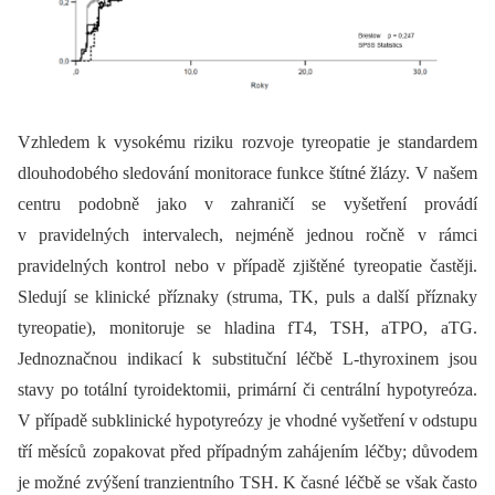
Vzhledem k vysokému riziku rozvoje tyreopatie je standardem
dlouhodobého sledování monitorace funkce štítné žlázy. V našem
centru podobně jako v zahraničí se vyšetření provádí
v pravidelných intervalech, nejméně jednou ročně v rámci
pravidelných kontrol nebo v případě zjištěné tyreopatie častěji.
Sledují se klinické příznaky (struma, TK, puls a další příznaky
tyreopatie), monitoruje se hladina fT4, TSH, aTPO, aTG.
Jednoznačnou indikací k substituční léčbě L-thyroxinem jsou
stavy po totální tyroidektomii, primární či centrální hypotyreóza.
V případě subklinické hypotyreózy je vhodné vyšetření v odstupu
tří měsíců zopakovat před případným zahájením léčby; důvodem
je možné zvýšení tranzientního TSH. K časné léčbě se však často