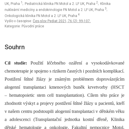
1
2
UK, Praha
; Pediatrická klinika FN Motol a 2. LF UK, Praha
; Klinika
3
nukleární medicíny a endokrinologie FN Motol a 2. LF UK, Praha
;
4
Onkologická klinika FN Motol a 2. LF UK, Praha
Vyšlo v časopise:
Čes-slov Pediat 2021; 76 (2): 99-107.
Kategorie: Původní práce
Souhrn
Cíl studie:
Použití léčebného ozáření a vysokodávkované
chemoterapie je spojeno s rizikem časných i pozdních komplikací.
Postižení štítné žlázy je známým problémem doprovázejícím
alogenní transplantaci kmenových buněk krvetvorby (HSCT
–⁠ hematopoietic stem cell transplantation). Cílem této práce je
zhodnotit výskyt a projevy postižení štítné žlázy u pacientů, kteří
v našem centru podstoupili alogenní transplantaci v dětském věku
a adolescenci (Transplantační jednotka kostní dřeně, Klinika
dětské hematologie a onkologie, Fakultní nemocnice Motol,