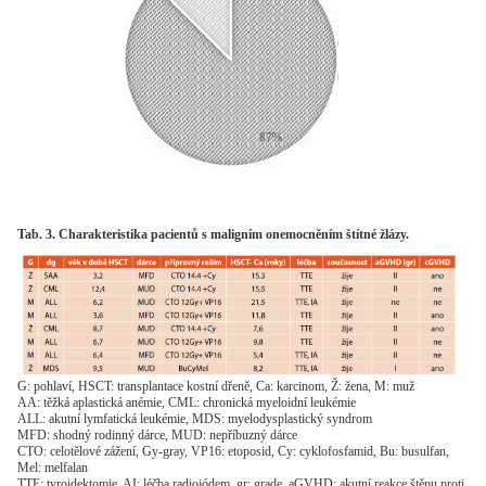
Tab. 3. Charakteristika pacientů s maligním onemocněním štítné žlázy.
G: pohlaví, HSCT: transplantace kostní dřeně, Ca: karcinom, Ž: žena, M: muž
AA: těžká aplastická anémie, CML: chronická myeloidní leukémie
ALL: akutní lymfatická leukémie, MDS: myelodysplastický syndrom
MFD: shodný rodinný dárce, MUD: nepříbuzný dárce
CTO: celotělové zážení, Gy-gray, VP16: etoposid, Cy: cyklofosfamid, Bu: busulfan,
Mel: melfalan
TTE: tyroidektomie, AI: léčba radiojódem, gr: grade, aGVHD: akutní reakce štěpu proti