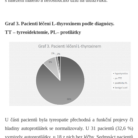
s nálezem malého a nerostoucího uzlu na ultrazvuku.
Graf 3. Pacienti léčení L-thyroxinem podle diagnózy.
TT – tyreoidektomie, PL– protilátky
U části pacientů byla tyreopatie přechodná a funkční projevy či
hladiny autoprotilátek se normalizovaly. U 31 pacientů (32,6 %)
vymizely autoprotilátky, u 18 z nich bez léčby. Sedmnáct pacientů