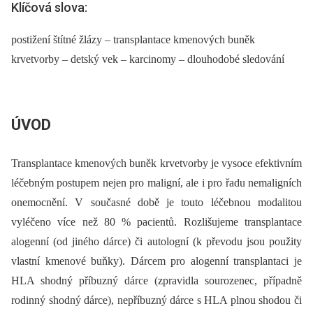
Klíčová slova:
postižení štítné žlázy – transplantace kmenových buněk
krvetvorby – detský vek – karcinomy – dlouhodobé sledování
ÚVOD
Transplantace kmenových buněk krvetvorby je vysoce efektivním
léčebným postupem nejen pro maligní, ale i pro řadu nemaligních
onemocnění. V současné době je touto léčebnou modalitou
vyléčeno více než 80 % pacientů. Rozlišujeme transplantace
alogenní (od jiného dárce) či autologní (k převodu jsou použity
vlastní kmenové buňky). Dárcem pro alogenní transplantaci je
HLA shodný příbuzný dárce (zpravidla sourozenec, případně
rodinný shodný dárce), nepříbuzný dárce s HLA plnou shodou či