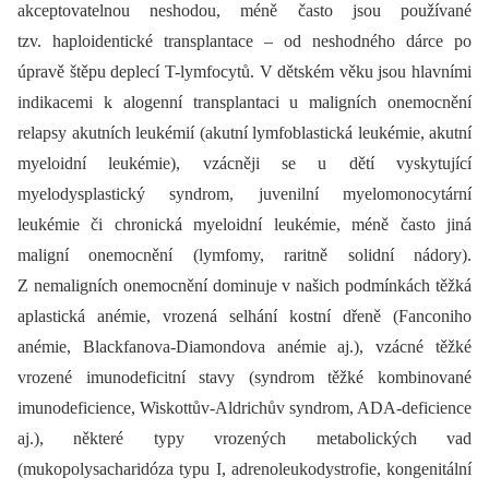
akceptovatelnou neshodou, méně často jsou používané
tzv. haploidentické transplantace –⁠ od neshodného dárce po
úpravě štěpu deplecí T-lymfocytů. V dětském věku jsou hlavními
indikacemi k alogenní transplantaci u maligních onemocnění
relapsy akutních leukémií (akutní lymfoblastická leukémie, akutní
myeloidní leukémie), vzácněji se u dětí vyskytující
myelodysplastický syndrom, juvenilní myelomonocytární
leukémie či chronická myeloidní leukémie, méně často jiná
maligní onemocnění (lymfomy, raritně solidní nádory).
Z nemaligních onemocnění dominuje v našich podmínkách těžká
aplastická anémie, vrozená selhání kostní dřeně (Fanconiho
anémie, Blackfanova-Diamondova anémie aj.), vzácné těžké
vrozené imunodeficitní stavy (syndrom těžké kombinované
imunodeficience, Wiskottův-Aldrichův syndrom, ADA-deficience
aj.), některé typy vrozených metabolických vad
(mukopolysacharidóza typu I, adrenoleukodystrofie, kongenitální