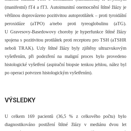
(manifestní) fT4 a fT3. Autoimunitní onemocnění štítné žlázy je
většinou doprovázeno pozitivitou autoprotilátek –⁠ proti tyroidální
peroxidáze (aTPO) a/nebo proti tyreoglobulinu (aTG).
U Gravesovy-Basedowovy choroby je hyperfunkce štítné žlázy
spojena s pozitivitou protilátek proti receptoru pro TSH (aTSHR
neboli TRAK). Uzly štítné žlázy byly zjištěny ultrazvukovým
vyšetřením, při podezření na maligní proces bylo provedeno
histologické vyšetření (aspirační biopsie tenkou jehlou, nález byl
po operaci potvrzen histologickým vyšetřením).
VÝSLEDKY
U celkem 169 pacientů (36,5 % z celkového počtu) bylo
diagnostikováno postižení štítné žlázy v mediánu dvou let