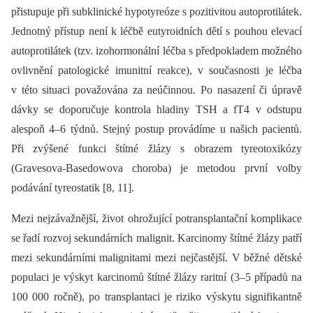
přistupuje při subklinické hypotyreóze s pozitivitou autoprotilátek.
Jednotný přístup není k léčbě eutyroidních dětí s pouhou elevací
autoprotilátek (tzv. izohormonální léčba s předpokladem možného
ovlivnění patologické imunitní reakce), v současnosti je léčba
v této situaci považována za neúčinnou. Po nasazení či úpravě
dávky se doporučuje kontrola hladiny TSH a fT4 v odstupu
alespoň 4–6 týdnů. Stejný postup provádíme u našich pacientů.
Při zvýšené funkci štítné žlázy s obrazem tyreotoxikózy
(Gravesova-Basedowova choroba) je metodou první volby
podávání tyreostatik [8, 11].
Mezi nejzávažnější, život ohrožující potransplantační komplikace
se řadí rozvoj sekundárních malignit. Karcinomy štítné žlázy patří
mezi sekundárními malignitami mezi nejčastější. V běžné dětské
populaci je výskyt karcinomů štítné žlázy raritní (3–5 případů na
100 000 ročně), po transplantaci je riziko výskytu signifikantně