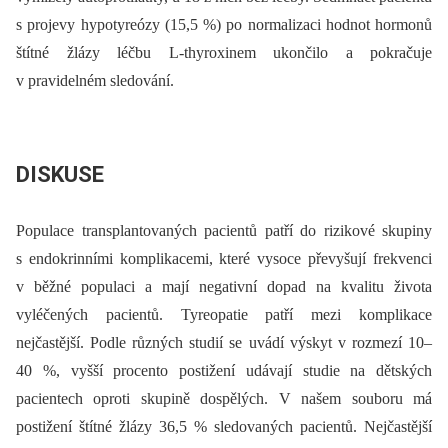
s projevy hypotyreózy (15,5 %) po normalizaci hodnot hormonů
štítné žlázy léčbu L-thyroxinem ukončilo a pokračuje
v pravidelném sledování.
DISKUSE
Populace transplantovaných pacientů patří do rizikové skupiny
s endokrinními komplikacemi, které vysoce převyšují frekvenci
v běžné populaci a mají negativní dopad na kvalitu života
vyléčených pacientů. Tyreopatie patří mezi komplikace
nejčastější. Podle různých studií se uvádí výskyt v rozmezí 10–
40 %, vyšší procento postižení udávají studie na dětských
pacientech oproti skupině dospělých. V našem souboru má
postižení štítné žlázy 36,5 % sledovaných pacientů. Nejčastější