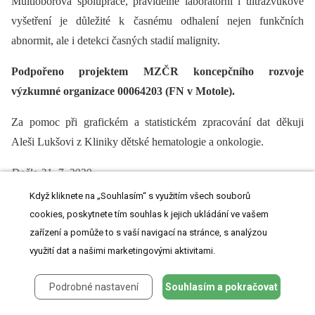
Multioborová spolupráce, pravidelné laboratorní i ultrazvukové
vyšetření je důležité k časnému odhalení nejen funkčních
abnormit, ale i detekci časných stadií malignity.
Podpořeno projektem MZČR koncepčního rozvoje
výzkumné organizace 00064203 (FN v Motole).
Za pomoc při grafickém a statistickém zpracování dat děkuji
Aleši Lukšovi z Kliniky dětské hematologie a onkologie.
Došlo 31. 7. 2020
Když kliknete na „Souhlasím“ s využitím všech souborů
Přijato 20. 9. 2020
cookies, poskytnete tím souhlas k jejich ukládání ve vašem
zařízení a pomůže to s vaší navigací na stránce, s analýzou
Korespondující autorka:
využití dat a našimi marketingovými aktivitami.
MUDr. Petra Keslová
Podrobné nastavení
Souhlasím a pokračovat
Klinika dětské hematologie a onkologie