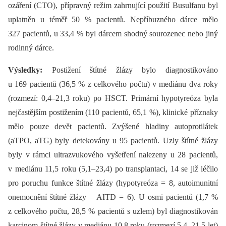
ozáření (CTO), přípravný režim zahrnující použití Busulfanu byl
uplatněn u téměř 50 % pacientů. Nepříbuzného dárce mělo
327 pacientů, u 33,4 % byl dárcem shodný sourozenec nebo jiný
rodinný dárce.
Výsledky:
Postižení štítné žlázy bylo diagnostikováno
u 169 pacientů (36,5 % z celkového počtu) v mediánu dva roky
(rozmezí: 0,4–21,3 roku) po HSCT. Primární hypotyreóza byla
nejčastějším postižením (110 pacientů, 65,1 %), klinické příznaky
mělo pouze devět pacientů. Zvýšené hladiny autoprotilátek
(aTPO, aTG) byly detekovány u 95 pacientů. Uzly štítné žlázy
byly v rámci ultrazvukového vyšetření nalezeny u 28 pacientů,
v mediánu 11,5 roku (5,1–23,4) po transplantaci, 14 se již léčilo
pro poruchu funkce štítné žlázy (hypotyreóza = 8, autoimunitní
onemocnění štítné žlázy –⁠ AITD = 6). U osmi pacientů (1,7 %
z celkového počtu, 28,5 % pacientů s uzlem) byl diagnostikován
karcinom štítné žlázy v mediánu 10,8 roku (rozmezí 5,4–21,5 let)