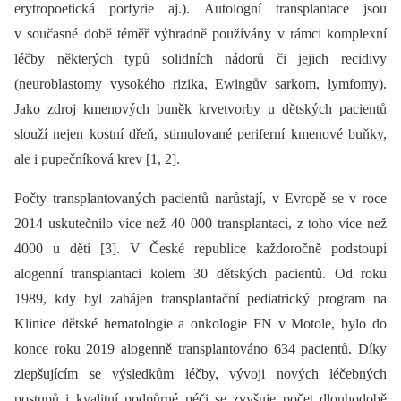
erytropoetická porfyrie aj.). Autologní transplantace jsou
v současné době téměř výhradně používány v rámci komplexní
léčby některých typů solidních nádorů či jejich recidivy
(neuroblastomy vysokého rizika, Ewingův sarkom, lymfomy).
Jako zdroj kmenových buněk krvetvorby u dětských pacientů
slouží nejen kostní dřeň, stimulované periferní kmenové buňky,
ale i pupečníková krev [1, 2].
Počty transplantovaných pacientů narůstají, v Evropě se v roce
2014 uskutečnilo více než 40 000 transplantací, z toho více než
4000 u dětí [3]. V České republice každoročně podstoupí
alogenní transplantaci kolem 30 dětských pacientů. Od roku
1989, kdy byl zahájen transplantační pediatrický program na
Klinice dětské hematologie a onkologie FN v Motole, bylo do
konce roku 2019 alogenně transplantováno 634 pacientů. Díky
zlepšujícím se výsledkům léčby, vývoji nových léčebných
postupů i kvalitní podpůrné péči se zvyšuje počet dlouhodobě