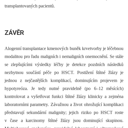
transplantovaných pacientů.
ZÁVĚR
Alogenní transplantace kmenových buněk krvetvorby je léčebnou
modalitou pro řadu maligních i nemaligních onemocnění. Se stále
se zlepšujícími výsledky léčby je detekce pozdních následků
nezbytnou součástí péče po HSCT. Postižení štítné žlázy je
jednou z nejčastějších komplikací, dominujícím projevem je
hypotyreóza. Je tedy nutné pravidelně (po 6–12 měsících)
kontrolovat a vyšetřovat funkci štítné žlázy klinicky a zejména
laboratorními parametry. Závažnou a život ohrožující komplikaci
představují sekundární malignity; jejich riziko po HSCT roste
v čase a karcinomy štítné žlázy jsou dominující skupinou.