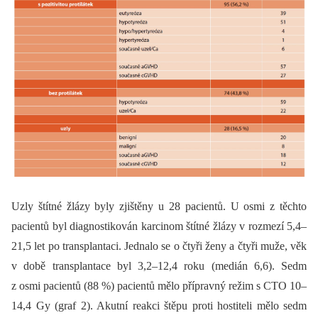
Uzly štítné žlázy byly zjištěny u 28 pacientů. U osmi z těchto
pacientů byl diagnostikován karcinom štítné žlázy v rozmezí 5,4–
21,5 let po transplantaci. Jednalo se o čtyři ženy a čtyři muže, věk
v době transplantace byl 3,2–12,4 roku (medián 6,6). Sedm
z osmi pacientů (88 %) pacientů mělo přípravný režim s CTO 10–
14,4 Gy (graf 2). Akutní reakci štěpu proti hostiteli mělo sedm