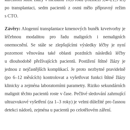
po transplantaci, sedm pacientů z osmi mělo přípravný režim
s CTO.
Závěry:
Alogenní transplantace kmenových buněk krvetvorby je
léčebnou modalitou pro řadu maligních i nemaligních
onemocnění. Se stále se zlepšujícími výsledky léčby je nyní
pozornost věnována také oblasti pozdních následků léčby
u dlouhodobě přežívajících pacientů. Postižení štítné žlázy je
jednou z nejčastějších komplikací. Je proto nezbytné pravidelně
(po 6–12 měsících) kontrolovat a vyšetřovat funkci štítné žlázy
klinicky a zejména laboratorními parametry. Riziko sekundárních
malignit těchto pacientů roste v čase. Pečlivé sledování zahrnující
ultrazvukové vyšetření (za 1–3 roky) je velmi důležité pro časnou
detekci nádorů, zejména u pacientů po celotělovém záření.