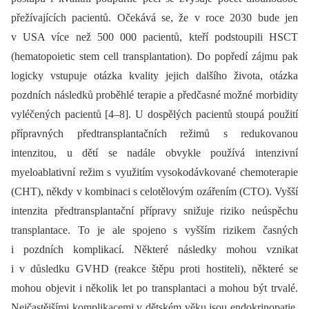
přežívajících pacientů. Očekává se, že v roce 2030 bude jen
v USA více než 500 000 pa­cientů, kteří podstoupili HSCT
(hematopoietic stem cell transplantation). Do popředí zájmu pak
logicky vstupuje otázka kvality jejich dalšího života, otázka
pozdních následků proběhlé terapie a předčasné možné morbidity
vyléčených pacientů [4–8]. U dospělých pacientů stoupá použití
přípravných předtransplantačních režimů s redukovanou
intenzitou, u dětí se nadále obvykle používá intenzivní
myeloablativní režim s využitím vysokodávkované chemoterapie
(CHT), někdy v kombinaci s celotělovým ozářením (CTO). Vyšší
intenzita předtransplantační přípravy snižuje riziko neúspěchu
transplantace. To je ale spojeno s vyšším rizikem časných
i pozdních komplikací. Některé následky mohou vznikat
i v důsledku GVHD (reakce štěpu proti hostiteli), některé se
mohou objevit i několik let po transplantaci a mohou být trvalé.
Nejčastějšími komplikacemi v dětském věku jsou endokrinopatie,