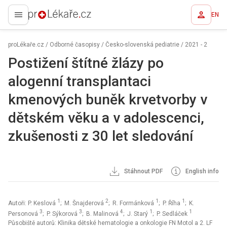
EN
proLékaře.cz
proLékaře.cz
/
Odborné časopisy
/
Česko-slovenská pediatrie
/
2021 - 2
Postižení štítné žlázy po
alogenní transplantaci
kmenových buněk krvetvorby v
dětském věku a v adolescenci,
zkušenosti z 30 let sledování
Stáhnout PDF
English info
1
2
1
1
Autoři: P. Keslová
; M. Šnajderová
; R. Formánková
; P. Říha
; K.
3
3
4
1
1
Personová
; P. Sýkorová
; B. Malinová
; J. Starý
; P. Sedláček
Působiště autorů: Klinika dětské hematologie a onkologie FN Motol a 2. LF