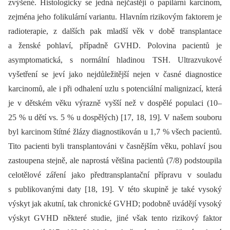
zvýšené. Histologicky se jedná nejčastěji o papilární karcinom,
zejména jeho folikulární variantu. Hlavním rizikovým faktorem je
radioterapie, z dalších pak mladší věk v době transplantace
a ženské pohlaví, případně GVHD. Polovina pacientů je
asymptomatická, s normální hladinou TSH. Ultrazvukové
vyšetření se jeví jako nejdůležitější nejen v časné diagnostice
karcinomů, ale i při odhalení uzlu s potenciální malignizací, která
je v dětském věku výrazně vyšší než v dospělé populaci (10–
25 % u dětí vs. 5 % u dospělých) [17, 18, 19]. V našem souboru
byl karcinom štítné žlázy diagnostikován u 1,7 % všech pacientů.
Tito pacienti byli transplantováni v časnějším věku, pohlaví jsou
zastoupena stejně, ale naprostá většina pacientů (7/8) podstoupila
celotělové záření jako předtransplantační přípravu v souladu
s publikovanými daty [18, 19]. V této skupině je také vysoký
výskyt jak akutní, tak chronické GVHD; podobně uvádějí vysoký
výskyt GVHD některé studie, jiné však tento rizikový faktor