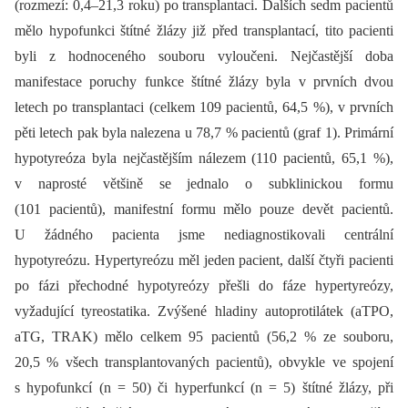
(rozmezí: 0,4–21,3 roku) po transplantaci. Dalších sedm pacientů
mělo hypofunkci štítné žlázy již před transplantací, tito pacienti
byli z hodnoceného souboru vyloučeni. Nejčastější doba
manifestace poruchy funkce štítné žlázy byla v prvních dvou
letech po transplantaci (celkem 109 pacientů, 64,5 %), v prvních
pěti letech pak byla nalezena u 78,7 % pacientů (graf 1). Primární
hypotyreóza byla nejčastějším nálezem (110 pacientů, 65,1 %),
v naprosté většině se jednalo o subklinickou formu
(101 pacientů), manifestní formu mělo pouze devět pacientů.
U žádného pacienta jsme nediagnostikovali centrální
hypotyreózu. Hypertyreózu měl jeden pacient, další čtyři pacienti
po fázi přechodné hypotyreózy přešli do fáze hypertyreózy,
vyžadující tyreostatika. Zvýšené hladiny autoprotilátek (aTPO,
aTG, TRAK) mělo celkem 95 pacientů (56,2 % ze souboru,
20,5 % všech transplantovaných pacientů), obvykle ve spojení
s hypofunkcí (n = 50) či hyperfunkcí (n = 5) štítné žlázy, při