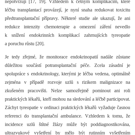
nepotvrzují [17, 19]. Vzhledem k četným komplikacím, které
léčbu transplantací provázejí, je nyní snaha redukovat toxicitu
předtransplantační přípravy. Některé studie ale ukazují, že ani
redukce intenzity chemoterapie a omezení záření nevedlo
k snížení endokrinních komplikací zahrnujících tyreopatie
a poruchu růstu [20].
Je tedy zřejmé, že monitorace endokrinopatií nadále zůstane
důležitou součástí potransplantační péče. Zcela zásadní je
spolupráce s endokrinology, kterými je léčba vedena, optimálně
zejména v případě rozvoje uzlů s
rizikem malignizace na
zkušeném pracovišti. Nelze samozřejmě pominout ani roli
praktických lékařů, kteří mohou na sledování a léčbě participovat.
Záchyt tyreopatie v ordinaci praktických lékařů vyžaduje časnou
referenci do transplantační ambulance. Vzhledem k tomu, že
incidence uzlů štítné žlázy může být poddiagnostikována,
ultrazvukové vyšetření by mělo být rutinním vyšetřením