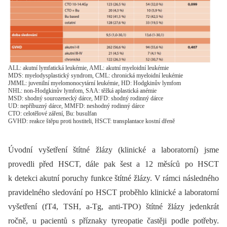
ALL: akutní lymfatická leukémie, AML: akutní myeloidní leukémie
MDS: myelodysplastický syndrom, CML: chronická myeloidní leukémie
JMML: juvenilní myelomonocytární leukémie, HD: Hodgkinův lymfom
NHL: non-Hodgkinův lymfom, SAA: těžká aplastická anémie
MSD: shodný sourozenecký dárce, MFD: shodný rodinný dárce
UD: nepříbuzný dárce, MMFD: neshodný rodinný dárce
CTO: celotělové záření, Bu: busulfan
GVHD: reakce štěpu proti hostiteli, HSCT: transplantace kostní dřeně
Úvodní vyšetření štítné žlázy (klinické a laboratorní) jsme
provedli před HSCT, dále pak šest a 12 měsíců po HSCT
k detekci akutní poruchy funkce štítné žlázy. V rámci následného
pravidelného sledování po HSCT proběhlo klinické a laboratorní
vyšetření (fT4, TSH, a-Tg, anti-TPO) štítné žlázy jedenkrát
ročně, u pacientů s příznaky tyreopatie častěji podle potřeby.