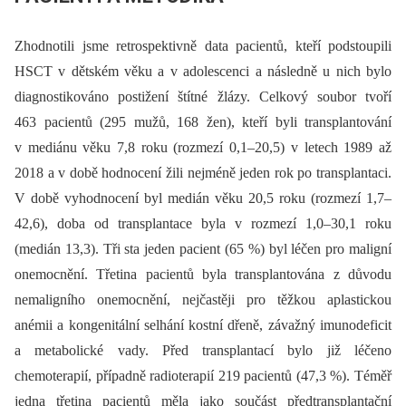
Zhodnotili jsme retrospektivně data pacientů, kteří podstoupili
HSCT v dětském věku a v adolescenci a následně u nich bylo
diagnostikováno postižení štítné žlázy. Celkový soubor tvoří
463 pacientů (295 mužů, 168 žen), kteří byli transplantování
v mediánu věku 7,8 roku (rozmezí 0,1–20,5) v letech 1989 až
2018 a v době hodnocení žili nejméně jeden rok po transplantaci.
V době vyhodnocení byl medián věku 20,5 roku (rozmezí 1,7–
42,6), doba od transplantace byla v rozmezí 1,0–30,1 roku
(medián 13,3). Tři sta jeden pacient (65 %) byl léčen pro maligní
onemocnění. Třetina pacientů byla transplantována z důvodu
nemaligního onemocnění, nejčastěji pro těžkou aplastickou
anémii a kongenitální selhání kostní dřeně, závažný imunodeficit
a metabolické vady. Před transplantací bylo již léčeno
chemoterapií, případně radioterapií 219 pacientů (47,3 %). Téměř
jedna třetina pacientů měla jako součást předtransplantační