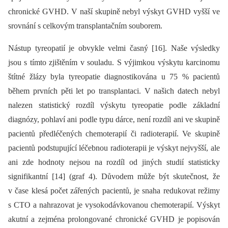
chronické GVHD. V naší skupině nebyl výskyt GVHD vyšší ve
srovnání s celkovým transplantačním souborem.
Nástup tyreopatií je obvykle velmi časný [16]. Naše výsledky
jsou s tímto zjištěním v souladu. S výjimkou výskytu karcinomu
štítné žlázy byla tyreopatie diagnostikována u 75 % pacientů
během prvních pěti let po transplantaci. V našich datech nebyl
nalezen statistický rozdíl výskytu tyreopatie podle základní
diagnózy, pohlaví ani podle typu dárce, není rozdíl ani ve skupině
pacientů předléčených chemoterapií či radioterapií. Ve skupině
pacientů podstupující léčebnou radioterapii je výskyt nejvyšší, ale
ani zde hodnoty nejsou na rozdíl od jiných studií statisticky
signifikantní [14] (graf 4). Důvodem může být skutečnost, že
v čase klesá počet zářených pacientů, je snaha redukovat režimy
s CTO a nahrazovat je vysokodávkovanou chemoterapií. Výskyt
akutní a zejména prolongované chronické GVHD je popisován