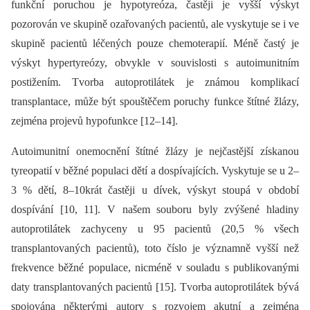
funkční poruchou je hypotyreóza, častěji je vyšší výskyt
pozorován ve skupině ozařovaných pacientů, ale vyskytuje se i ve
skupině pacientů léčených pouze chemoterapií. Méně častý je
výskyt hypertyreózy, obvykle v souvislosti s autoimunitním
postižením. Tvorba autoprotilátek je známou komplikací
transplantace, může být spouštěčem poruchy funkce štítné žlázy,
zejména projevů hypofunkce [12–14].
Autoimunitní onemocnění štítné žlázy je nejčastější získanou
tyreopatií v běžné populaci dětí a dospívajících. Vyskytuje se u 2–
3 % dětí, 8–10krát častěji u dívek, výskyt stoupá v období
dospívání [10, 11]. V našem souboru byly zvýšené hladiny
autoprotilátek zachyceny u 95 pacientů (20,5 % všech
transplantovaných pacientů), toto číslo je významně vyšší než
frekvence běžné populace, nicméně v souladu s publikovanými
daty transplantovaných pacientů [15]. Tvorba autoprotilátek bývá
spojována některými autory s rozvojem akutní a zejména