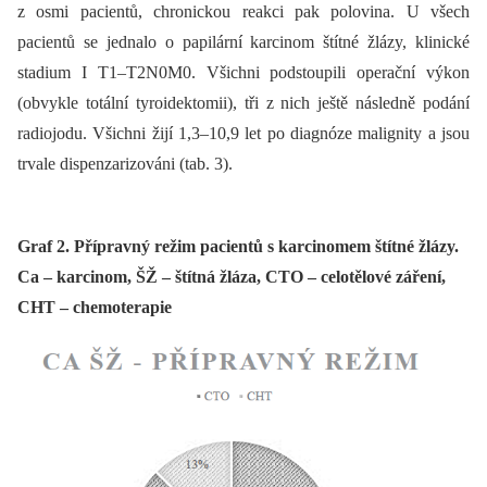
z osmi pacientů, chronickou reakci pak polovina. U všech
pacientů se jednalo o papilární karcinom štítné žlázy, klinické
stadium I T1–T2N0M0. Všichni podstoupili operační výkon
(obvykle totální tyroidektomii), tři z nich ještě následně podání
radiojodu. Všichni žijí 1,3–10,9 let po diagnóze malignity a jsou
trvale dispenzarizováni (tab. 3).
Graf 2. Přípravný režim pacientů s karcinomem štítné žlázy.
Ca – karcinom, ŠŽ – štítná žláza, CTO – celotělové záření,
CHT – chemoterapie