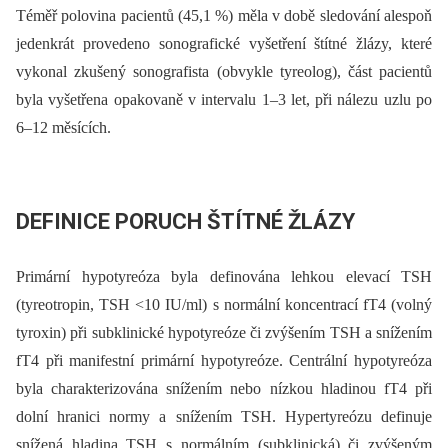
Téměř polovina pacientů (45,1 %) měla v době sledování alespoň
jedenkrát provedeno sonografické vyšetření štítné žlázy, které
vykonal zkušený sonografista (obvykle tyreolog), část pacientů
byla vyšetřena opakovaně v intervalu 1–3 let, při nálezu uzlu po
6–12 měsících.
DEFINICE PORUCH ŠTÍTNÉ ŽLÁZY
Primární hypotyreóza byla definována lehkou elevací TSH
(tyreotropin, TSH <10 IU/ml) s normální koncentrací fT4 (volný
tyroxin) při subklinické hypotyreóze či zvýšením TSH a snížením
fT4 při manifestní primární hypotyreóze. Centrální hypotyreóza
byla charakterizována snížením nebo nízkou hladinou fT4 při
dolní hranici normy a snížením TSH. Hypertyreózu definuje
snížená hladina TSH s normálním (subklinická) či zvýšeným