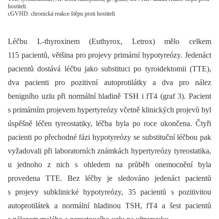
hostiteli
cGVHD: chronická reakce štěpu proti hostiteli
Léčbu L-thyroxinem (Euthyrox, Letrox) mělo celkem
115 pacientů, většina pro projevy primární hypotyreózy. Jedenáct
pacientů dostává léčbu jako substituci po tyroidektomii (TTE),
dva pacienti pro pozitivní autoprotilátky a dva pro nález
benigního uzlu při normální hladině TSH i fT4 (graf 3). Pacient
s primárním projevem hypertyreózy včetně klinických projevů byl
úspěšně léčen tyreostatiky, léčba byla po roce ukončena. Čtyři
pacienti po přechodné fázi hypotyreózy se substituční léčbou pak
vyžadovali při laboratorních známkách hypertyreózy tyreostatika,
u jednoho z nich s ohledem na průběh onemocnění byla
provedena TTE. Bez léčby je sledováno jedenáct pacientů
s projevy subklinické hypotyreózy, 35 pacientů s pozitivitou
autoprotilátek a normální hladinou TSH, fT4 a šest pacientů