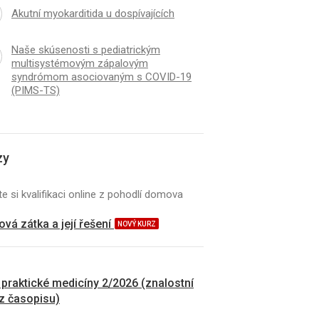
Akutní myokarditida u dospívajících
Naše skúsenosti s pediatrickým
multisystémovým zápalovým
syndrómom asociovaným s COVID-19
(PIMS-TS)
zy
e si kvalifikaci online z pohodlí domova
vá zátka a její řešení
NOVÝ KURZ
 praktické medicíny 2/2026 (znalostní
 z časopisu)