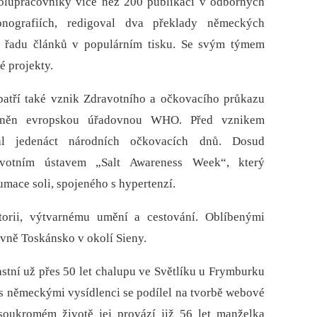
polupracovníky více než 200 publikací v odborných
onografiích, redigoval dva překlady německých
al řadu článků v populárním tisku. Se svým týmem
é projekty.
patří také vznik Zdravotního a očkovacího průkazu
oceněn evropskou úřadovnou WHO. Před vznikem
dal jedenáct národních očkovacích dnů. Dosud
avotním ústavem „Salt Awareness Week“, který
mace soli, spojeného s hypertenzí.
orii, výtvarnému umění a cestování. Oblíbenými
avně Toskánsko v okolí Sieny.
astní už přes 50 let chalupu ve Světlíku u Frymburku
 s německými vysídlenci se podílel na tvorbě webové
soukromém životě jej provází již 56 let manželka