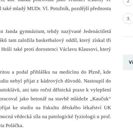
 také mladý MUDr. Vl. Potužník, pozdější přednosta
an Janda gymnázium, tehdy nazývané Jedenáctiletá
áků tam založila basketbalový oddíl, který získal tři
 Hráli také proti dorostenci Václavu Klausovi, který
V
itou a podal přihlášku na medicínu do Plzně, kde
tudiu nebyl přijat z kádrových důvodů. Nastoupil do
utoklávů, ani tato roční dělnická praxe k vylepšení
k pracoval jako betonář na stavbě mládeže „Kaučuk“
řijat ke studiu na Fakultu dětského lékařství UK
ocná vědecká síla na patologické fyziologii u prof.
nta Poláčka.