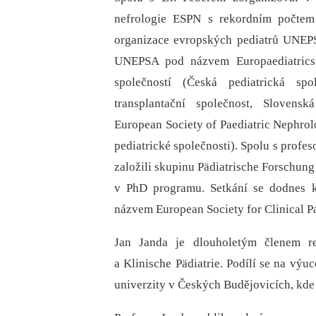
nefrologie ESPN s rekordním počtem
organizace evropských pediatrů UNEP
UNEPSA pod názvem Europaediatrics.
společností (Česká pediatrická spo
transplantační společnost, Slovens
European Society of Paediatric Nephro
pediatrické společnosti). Spolu s profe
založili skupinu Pädiatri­sche Forschun
v PhD programu. Setkání se dodnes k
názvem European Society for Clinical Pa
Jan Janda je dlouholetým členem re
a Klinische Pädiatrie. Podílí se na výu
univerzity v Českých Budějovicích, kde