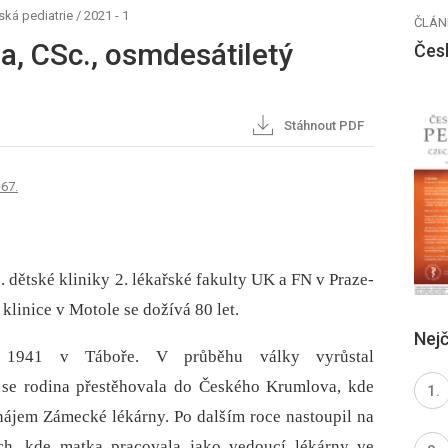
ká pediatrie
/
2021 - 1
ČLÁN
a, CSc., osmdesátiletý
Čes
Stáhnout PDF
-67.
. dětské kliniky 2. lékařské fakulty UK a FN v Praze-
klinice v Motole se dožívá 80 let.
Nejč
 1941 v Táboře. V průběhu války vyrůstal
 se rodina přestěhovala do Českého Krumlova, kde
 nájem Zámecké lékárny. Po dalším roce nastoupil na
ch, kde matka pracovala jako vedoucí lékárny ve