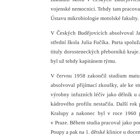
vojenské nemocnici. Tehdy tam pracoval
Ústavu mikrobiologie motolské fakulty.
V Českých Budějovicích absolvoval J
střední škola Julia Fučíka. Parta spoluž
tituly dorosteneckých přeborníků kraje.
byl už tehdy kapitánem týmu.
V červnu 1958 zakončil studium matur
absolvoval přijímací zkoušky, ale ke s
výrobny infuzních léčiv jako dělník u a
kádrového profilu nestačila. Další ro
Kralupy a nakonec byl v roce 1960 p
v Praze. Během studia pracoval jako pom
Poupy a pak na 1. dětské klinice u doce