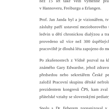
než 15 let také vedl výměnné prax
v Hannoveru, Freiburgu a Erlangen.
Prof. Jan Janda byl a je vizionářem, 
zásluhy patří ustavení mezioborového t
ledvin u dětí chronickou dialýzou a t
provedeno už více než 300 úspěšných
pracoviště je dlouhá léta zapojeno do m
Po zkušenostech z Vídně pozval na kl
známého Gary Edwardse, jehož zdravo
předsedou nebo sekretářem České ped
založil Pracovní skupinu dětské nefrolo
prezidentem kongresů ČPS, kam zval 
přátelské vztahy se slovenskými pediatr
Spolu s Dr. Feberem zorganizoval v