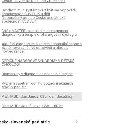
Česko-slovenská pediatrie v roce 2021
Syndrom multisystémové zánětlivé odpovědi
asociovaný s COVID-19 u dětí
Doporučený postup České pediatrické
společnosti ČLS JEP
Dítě s VACTERL asociací – management
diagnostiky a terapie orofaryngeální dysfagie
Aktuální diagnostická kritéria neonatální sepse a
systémové zánětlivé odpovědi u plodu a
novorozence
DĚDIČNÉ NÁDOROVÉ SYNDROMY V DĚTSKÉ
ONKOLOGII
Biomarkery v diagnostice neonatální sepse
Význam vyšetření očního pozadí u akutních
stavů v pediatrii
Prof. MUDr. Jan Janda, CSc., osmdesátiletý
Doc. MUDr. Jozef Hoza, CSc. – 80 let
esko-slovenská pediatrie