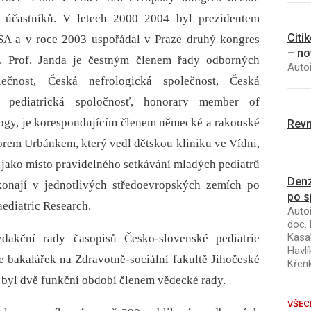
 účastníků. V letech 2000–2004 byl prezidentem
Citi
SA a v roce 2003 uspořádal v Praze druhý kongres
– no
 Prof. Janda je čestným členem řady odborných
Autoř
lečnost, Česká nefrologická společnost, Česká
ká pediatrická spoločnosť, honorary member of
logy, je korespondujícím členem německé a rakouské
Revm
sorem Urbánkem, který vedl dětskou kliniku ve Vídni,
g jako místo pravidelného setkávání mladých pediatrů
Denz
onají v jednotlivých středoevropských zemích po
po s
ediatric Research.
Autoř
doc. 
Kasal
dakční rady časopisů Česko-slovenské pediatrie
Havlí
ce bakalářek na Zdravotně-sociální fakultě Jihočeské
Křen
 byl dvě funkční období členem vědecké rady.
VŠEC