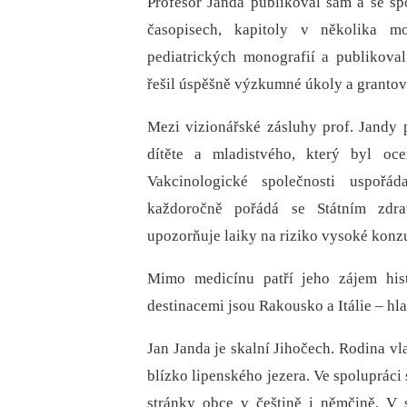
Profesor Janda publikoval sám a se s
časopisech, kapitoly v několika m
pediatrických monografií a publikov
řešil úspěšně výzkumné úkoly a grantov
Mezi vizionářské zásluhy prof. Jandy 
dítěte a mladistvého, který byl 
Vakcinologické společnosti uspořá
každoročně pořádá se Státním zdr
upozorňuje laiky na riziko vysoké konzu
Mimo medicínu patří jeho zájem hist
destinacemi jsou Rakousko a Itálie –⁠ hl
Jan Janda je skalní Jihočech. Rodina vl
blízko lipenského jezera. Ve spolupráci
stránky obce v češtině i němčině. V 