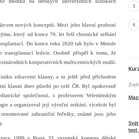
e mediků na dětských univerzitních klinikách
tvůrcem nových konceptů. Mezi jeho hlavní profesní
ýmu, který od konce 70. let řeší chronické selhání
ransplantací. Do konce roku 2020 tak bylo v Motole
 transplantací ledvin. Osobně přispěl k tomu, že
ezinárodních kooperativních multicentrických studií.
Kur
iniku zdravotní klauny, a to ještě před příchodem
Zvyšt
tní klauni dnes působí po celé ČR. Byl opakovaně
iatrické společnosti, s profesorem Velemínským
Mazo
gie a organizoval její výroční setkání, vícekrát byl
renomované zahraniční řečníky, známé jsou jeho
Svět
y.
test
 roce 1999 v Praze 33. evropský kongres dětské