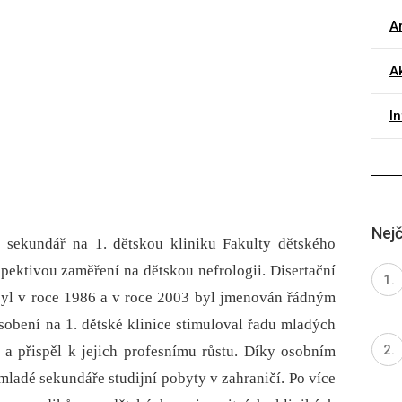
Ar
Ak
I
Nejč
 sekundář na 1. dětskou kliniku Fakulty dětského
spektivou zaměření na dětskou nefrologii. Disertační
 byl v roce 1986 a v roce 2003 byl jmenován řádným
sobení na 1. dětské klinice stimuloval řadu mladých
 a přispěl k jejich profesnímu růstu. Díky osobním
adé sekundáře studijní pobyty v zahraničí. Po více