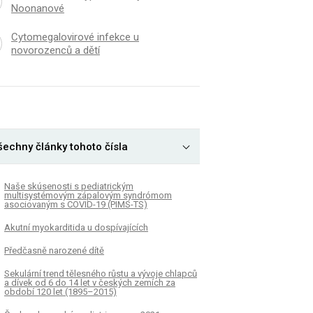
Noonanové
Cytomegalovirové infekce u
novorozenců a dětí
šechny články tohoto čísla
Naše skúsenosti s pediatrickým
multisystémovým zápalovým syndrómom
asociovaným s COVID-19 (PIMS-TS)
Akutní myokarditida u dospívajících
Předčasně narozené dítě
Sekulární trend tělesného růstu a vývoje chlapců
a dívek od 6 do 14 let v českých zemích za
období 120 let (1895–2015)