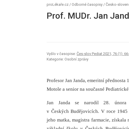
proLékaře.cz
/
Odborné časopisy
/
Česko-slovens
Prof. MUDr. Jan Jand
Vyšlo v časopise:
Čes-slov Pediat 2021; 76 (1): 66
Kategorie: Osobní zprávy
Profesor Jan Janda, emeritní přednosta 1
Motole a senior na současné Pediatrické 
Jan Janda se narodil 28. února
v Českých Budějovicích. V roce 1945
jeho matka, magistra farmacie, získala
základní školu v Českých Budějovicí