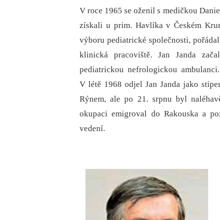
V roce 1965 se oženil s medičkou Dani
získali u prim. Havlíka v Českém Kru
výboru pediatrické společnosti, pořádal
klinická pracoviště. Jan Janda zač
pediatrickou nefrologickou ambulanc
V létě 1968 odjel Jan Janda jako stipe
Rýnem, ale po 21. srpnu byl naléhav
okupaci emigroval do Rakouska a poz
vedení.