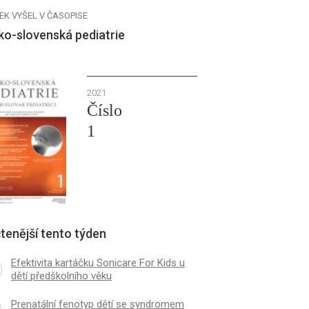
EK VYŠEL V ČASOPISE
ko-slovenská pediatrie
2021
Číslo
1
tenější tento týden
Efektivita kartáčku Sonicare For Kids u
dětí předškolního věku
Prenatální fenotyp dětí se syndromem