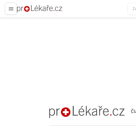
proLékaře.cz
Čl
proLékaře.cz