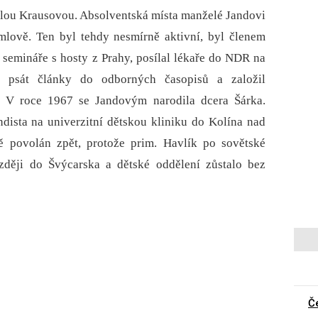
elou Krausovou. Absolventská místa manželé Jandovi
mlově. Ten byl tehdy nesmírně aktivní, byl členem
 semináře s hosty z Prahy, posílal lékaře do NDR na
al psát články do odborných časopisů a založil
i. V roce 1967 se Jandovým narodila dcera Šárka.
ndista na univerzitní dětskou kliniku do Kolína nad
ě povolán zpět, protože prim. Havlík po sovětské
ději do Švýcarska a dětské oddělení zůstalo bez
Č