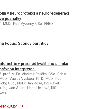
kolin v neuroprotekci a neuroregeneraci
vé poznatky
i: MUDr. Petr Výborný, CSc., FEBO
a Focus: Spondyloartritidy
itometrie v praxi: od kvalitního snímku
právnou interpretaci
i: prof. MUDr. Vladimír Palička, CSc., Dr.h.c.,
MUDr. Václav Vyskočil, Ph.D., MUDr. Petr
ický, CSc., MUDr. Jan Rosa, Ing. Pavel
k, Ing. Jan Adam, Hana Hejnová, DiS., Jana
ková
HNY KURZY