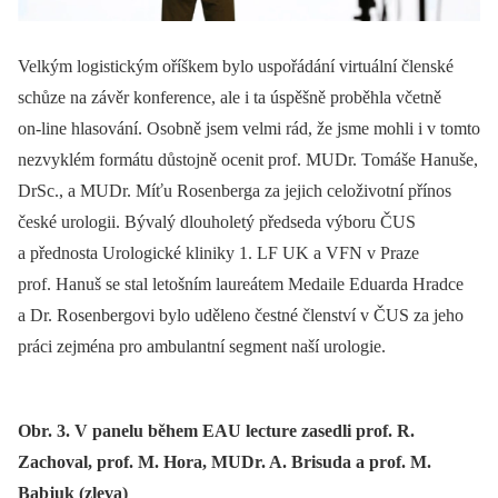
Velkým logistickým oříškem bylo uspořádání virtuální členské
schůze na závěr konference, ale i ta úspěšně proběhla včetně
on‑line hlasování. Osobně jsem velmi rád, že jsme mohli i v tomto
nezvyklém formátu důstojně ocenit prof. MUDr. Tomáše Hanuše,
DrSc., a MUDr. Míťu Rosenberga za jejich celoživotní přínos
české urologii. Bývalý dlouholetý předseda výboru ČUS
a přednosta Urologické kliniky 1. LF UK a VFN v Praze
prof. Hanuš se stal letošním laureátem Medaile Eduarda Hradce
a Dr. Rosenbergovi bylo uděleno čestné členství v ČUS za jeho
práci zejména pro ambulantní segment naší urologie.
Obr. 3. V panelu během EAU lecture zasedli prof. R.
Zachoval, prof. M. Hora, MUDr. A. Brisuda a prof. M.
Babjuk (zleva)