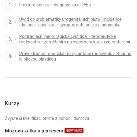
Fraktura penisu – diagnostika a léčba
Úvod do problematiky urogenitálních píštělí: incidence,
etiologie, klasifikace, symptomatologie a diagnostika
Postradiační hemoragická cystitida – terapeutické
možnosti se zaměřením na hyperbarickou oxygenoterapii
Pravostranná robotická reimplantace močovodu s Boariho
lalokovou plastikou
Kurzy
Zvyšte si kvalifikaci online z pohodlí domova
Mazová zátka a její řešení
NOVÝ KURZ