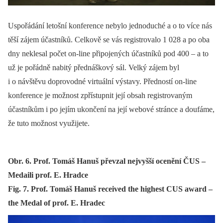
Uspořádání letošní konference nebylo jednoduché a o to více nás
těší zájem účastníků. Celkově se vás registrovalo 1 028 a po oba
dny neklesal počet on‑line připojených účastníků pod 400 –⁠ a to
už je pořádně nabitý přednáškový sál. Velký zájem byl
i o návštěvu doprovodné virtuální výstavy. Předností on‑line
konference je možnost zpřístupnit její obsah registrovaným
účastníkům i po jejím ukončení na její webové stránce a doufáme,
že tuto možnost využijete.
Obr. 6. Prof. Tomáš Hanuš převzal nejvyšší ocenění ČUS –
Medaili prof. E. Hradce
Fig. 7. Prof. Tomáš Hanuš received the highest CUS award –
the Medal of prof. E. Hradec