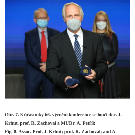
Obr. 7. S účastníky 66. výroční konference se loučí doc. J.
Krhut, prof. R. Zachoval a MUDr. A. Petřík
Fig. 8. Assoc. Prof. J. Krhut; prof. R. Zachoval; and A.