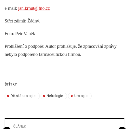
e‑mail:
jan.krhut@fno.cz
Střet zájmů: Žádný.
Foto: Petr Vaněk
Prohlášení o podpoře: Autor prohlašuje, že zpracování zprávy
nebylo podpořeno farmaceutickou firmou.
ŠTÍTKY
Dětská urologie
Nefrologie
Urologie
ČLÁNEK