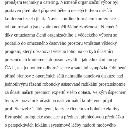
pronájem techniky a catering. Nicméně organizační výbor byl
postaven před úkol připravit během necelých dvou měsíců
konferenci zcela jinak. Navíc s on‑line formátem konference
tohoto rozsahu jsme zatím neměli žádné zkušenosti. Nicméně
díky entuziazmu členů organizačního a vědeckého výboru se
podařilo do omezeného časového prostoru vměstnat vědecký
program, který obsahoval většinu toho, na co byli účastníci
prezenčních konferencí doposud zvyklí –⁠ jak edukační kurzy
ČAU, tak jednotlivé odborné sekce a satelitní sympózia. Oblíbené
přímé přenosy z operačních sálů nahradila panelová diskuze nad
jednotlivými fázemi roboticky asistované radikální prostatektomie
za účasti našich předních expertů v této oblasti. Velkým úspěchem
bylo, že pozvání k účasti na naší virtuální konferenci přijal
prof. Stenzel z Tübingenu, který je členem vrcholné exekutivy
Evropské urologické asociace a přednesl přehledovou přednášku
o perspektivách lokální i systémové léčby nádorů močového