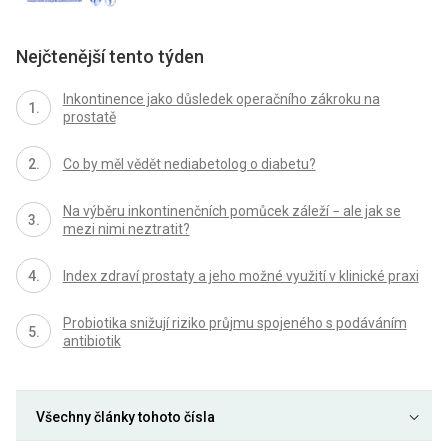
Nejčtenější tento týden
Inkontinence jako důsledek operačního zákroku na
prostatě
Co by měl vědět nediabetolog o diabetu?
Na výběru inkontinenčních pomůcek záleží − ale jak se
mezi nimi neztratit?
Index zdraví prostaty a jeho možné využití v klinické praxi
Probiotika snižují riziko průjmu spojeného s podáváním
antibiotik
Všechny články tohoto čísla