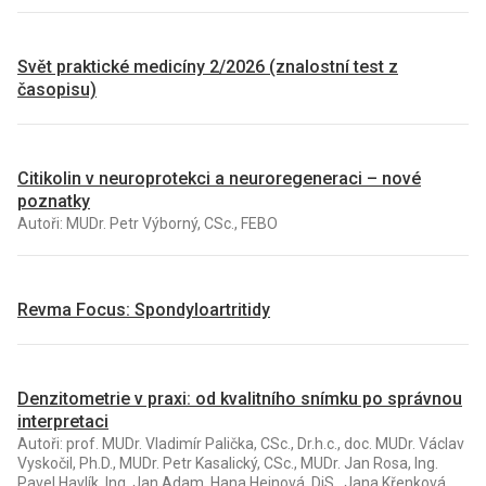
Svět praktické medicíny 2/2026 (znalostní test z
časopisu)
Citikolin v neuroprotekci a neuroregeneraci – nové
poznatky
Autoři: MUDr. Petr Výborný, CSc., FEBO
Revma Focus: Spondyloartritidy
Denzitometrie v praxi: od kvalitního snímku po správnou
interpretaci
Autoři: prof. MUDr. Vladimír Palička, CSc., Dr.h.c., doc. MUDr. Václav
Vyskočil, Ph.D., MUDr. Petr Kasalický, CSc., MUDr. Jan Rosa, Ing.
Pavel Havlík, Ing. Jan Adam, Hana Hejnová, DiS., Jana Křenková