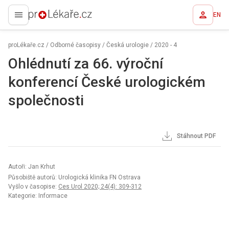
EN
proLékaře.cz
proLékaře.cz
/
Odborné časopisy
/
Česká urologie
/
2020 - 4
Ohlédnutí za 66. výroční
konferencí České urologickém
společnosti
Stáhnout PDF
Autoři: Jan Krhut
Působiště autorů: Urologická klinika FN Ostrava
Vyšlo v časopise:
Ces Urol 2020; 24(4): 309-312
Kategorie: Informace