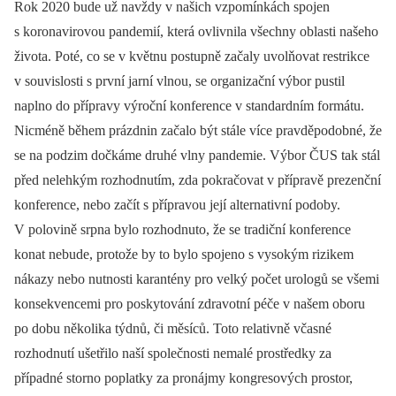
Rok 2020 bude už navždy v našich vzpomínkách spojen
s koronavirovou pandemií, která ovlivnila všechny oblasti našeho
života. Poté, co se v květnu postupně začaly uvolňovat restrikce
v souvislosti s první jarní vlnou, se organizační výbor pustil
naplno do přípravy výroční konference v standardním formátu.
Nicméně během prázdnin začalo být stále více pravděpodobné, že
se na podzim dočkáme druhé vlny pandemie. Výbor ČUS tak stál
před nelehkým rozhodnutím, zda pokračovat v přípravě prezenční
konference, nebo začít s přípravou její alternativní podoby.
V polovině srpna bylo rozhodnuto, že se tradiční konference
konat nebude, protože by to bylo spojeno s vysokým rizikem
nákazy nebo nutnosti karantény pro velký počet urologů se všemi
konsekvencemi pro poskytování zdravotní péče v našem oboru
po dobu několika týdnů, či měsíců. Toto relativně včasné
rozhodnutí ušetřilo naší společnosti nemalé prostředky za
případné storno poplatky za pronájmy kongresových prostor,