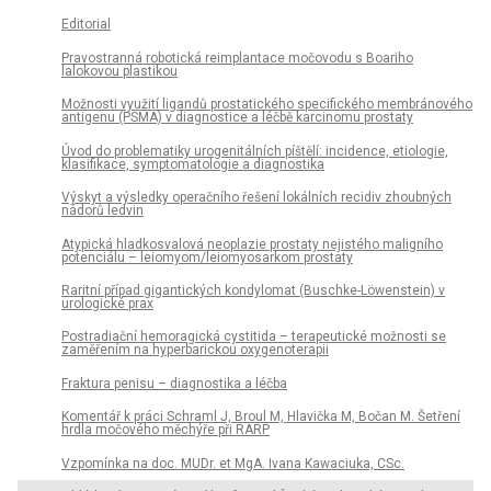
Editorial
Pravostranná robotická reimplantace močovodu s Boariho
lalokovou plastikou
Možnosti využití ligandů prostatického specifického membránového
antigenu (PSMA) v diagnostice a léčbě karcinomu prostaty
Úvod do problematiky urogenitálních píštělí: incidence, etiologie,
klasifikace, symptomatologie a diagnostika
Výskyt a výsledky operačního řešení lokálních recidiv zhoubných
nádorů ledvin
Atypická hladkosvalová neoplazie prostaty nejistého maligního
potenciálu – leiomyom/leiomyosarkom prostaty
Raritní případ gigantických kondylomat (Buschke-Löwenstein) v
urologické prax
Postradiační hemoragická cystitida – terapeutické možnosti se
zaměřením na hyperbarickou oxygenoterapii
Fraktura penisu – diagnostika a léčba
Komentář k práci Schraml J, Broul M, Hlavička M, Bočan M. Šetření
hrdla močového měchýře při RARP
Vzpomínka na doc. MUDr. et MgA. Ivana Kawaciuka, CSc.