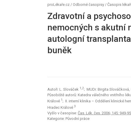
proLékaře.cz
/
Odborné časopisy
/
Časopis lékař
Zdravotní a psychosoc
nemocných s akutní m
autologní transplant
buněk
1,2
Autoři: L. Slováček
; MUDr. Birgita Slováčková,
Působiště autorů: Katedra válečného vnitřního lék
1
Králové
; II. interní klinika – Oddělení klinické
3
Hradec Králové
Vyšlo v časopise:
Čas. Lék. čes. 2006; 145: 949-9
Kategorie: Původní práce