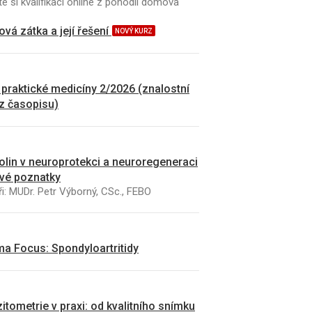
e si kvalifikaci online z pohodlí domova
vá zátka a její řešení
NOVÝ KURZ
 praktické medicíny 2/2026 (znalostní
 z časopisu)
kolin v neuroprotekci a neuroregeneraci
vé poznatky
i: MUDr. Petr Výborný, CSc., FEBO
a Focus: Spondyloartritidy
itometrie v praxi: od kvalitního snímku