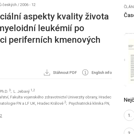
ů českých
/
2006 - 12
ČLÁN
iální aspekty kvality života
Čas
yeloidní leukémií po
aci periferních kmenových
Stáhnout PDF
English info
3
1,2
 Ph.D.
; L. Jebavý
ařství, Fakulta vojenského zdravotnictví Univerzity obrany, Hradec
Nejč
2
 hematologie FN a LF UK, Hradec Králové
; Psychiatrická klinika FN,
52