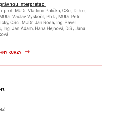
právnou interpretaci
i: prof. MUDr. Vladimír Palička, CSc., Dr.h.c.,
MUDr. Václav Vyskočil, Ph.D., MUDr. Petr
ický, CSc., MUDr. Jan Rosa, Ing. Pavel
k, Ing. Jan Adam, Hana Hejnová, DiS., Jana
ková
HNY KURZY
oru
éků