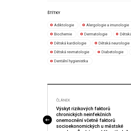
ŠTÍTKY
Adiktologie
Alergologie a imunologie
Biochemie
Dermatologie
Dětská
Dětská kardiologie
Dětská neurologie
Dětská revmatologie
Diabetologie
Dentální hygienistka
ČLÁNEK
poruch
Výskyt rizikových faktorů
olem a medicína
chronických neinfekčních
zech
onemocnění včetně faktorů
socioekonomických u městské