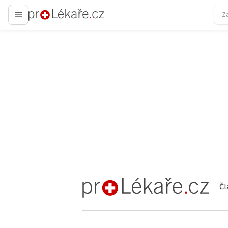
proLékaře.cz
Čl
proLékaře.cz