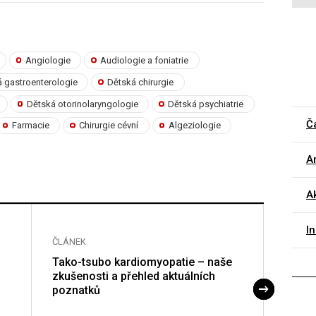
Angiologie
Audiologie a foniatrie
 gastroenterologie
Dětská chirurgie
Dětská otorinolaryngologie
Dětská psychiatrie
Č
Farmacie
Chirurgie cévní
Algeziologie
Ar
Ak
I
ČLÁNEK
ČLÁNE
Tako-tsubo kardiomyopatie – naše
Genet
zkušenosti a přehled aktuálních
nemůž
poznatků
alesp