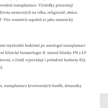
vedení transplantace. Výsledky prezentují
 života nemocných na věku, religiozitě, abúzu
. Vliv ostatních aspektů se jako statistický
tní myeloidní leukémií po autologní transplantaci
 klinické hematologie II. interní kliniky FN a LF
úrovni, o čemž vypovídají i průměrné hodnoty EQ-
%).
ie, transplantace krvetvorných buněk, dotazníky