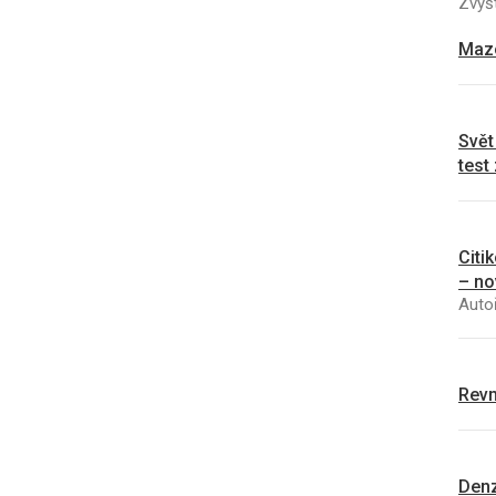
Zvyšt
Mazo
Svět
test
Citi
– no
Autoř
Revm
Denz