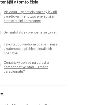
tenější v tomto čísle
Vír vlasů – geneticky vázaný jev při
vyšetřování fenotypu praváctví a
hemisferální dominance
Dermatofytózy přenosné ze zvířat
Tako-tsubo kardiomyopatie – naše
zkušenosti a přehled aktuálních
poznatků
Geriatrický pohled na zdraví a
nemocnost ve stáří – změna
paradigmatu?
zy