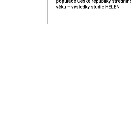
populace České republiky středníh
věku – výsledky studie HELEN