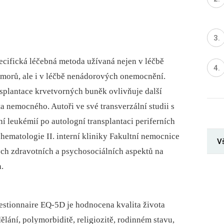
ecifická léčebná metoda užívaná nejen v léčbě
umorů, ale i v léčbě nenádorových onemocnění.
nsplantace krvetvorných buněk ovlivňuje další
a nemocného. Autoři ve své transverzální studii s
í leukémií po autologní transplantaci periferních
ematologie II. interní kliniky Fakultní nemocnice
V
ých zdravotních a psychosociálních aspektů na
h.
stionnaire EQ-5D je hodnocena kvalita života
dělání, polymorbiditě, religiozitě, rodinném stavu,