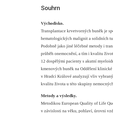
Souhrn
Východisko.
Transplantace krvetvorných buněk je sp
hematologických malignit a solidních t
Podobně jako jiné léčebné metody i tra
průběh onemocnění, a tím i kvalitu život
12 dospělými pacienty s akutní myeloidn
kmenových buněk na Oddělení klinické h
v Hradci Králové analyzují vliv vybran
kvalitu života u této skupiny nemocnýc
Metody a výsledky.
Metodikou European Quality of Life Que
v závislosti na věku, pohlaví, úrovni vz