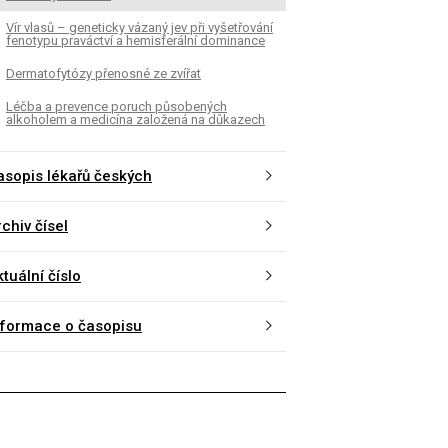
Vír vlasů – geneticky vázaný jev při vyšetřování
fenotypu praváctví a hemisferální dominance
Dermatofytózy přenosné ze zvířat
Léčba a prevence poruch působených
alkoholem a medicína založená na důkazech
asopis lékařů českých
chiv čísel
tuální číslo
nformace o časopisu
K
ČLÁNEK
ické databáze Když už
Milníky kardiovaskulárn
eme být první, ať nejsme
Salicyláty a aspirin
oň poslední.