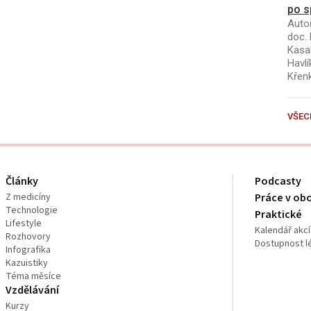
po s
Autoř
doc. 
Kasal
Havlí
Křen
VŠEC
Články
Podcasty
Z medicíny
Práce v ob
Technologie
Praktické
Lifestyle
Kalendář akcí
Rozhovory
Dostupnost l
Infografika
Kazuistiky
Téma měsíce
Vzdělávání
Kurzy