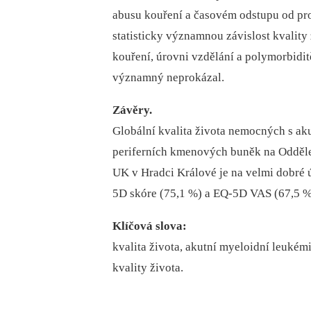
abusu kouření a časovém odstupu od pro
statisticky významnou závislost kvality
kouření, úrovni vzdělání a polymorbiditě
významný neprokázal.
Závěry.
Globální kvalita života nemocných s aku
periferních kmenových buněk na Oddělení
UK v Hradci Králové je na velmi dobré 
5D skóre (75,1 %) a EQ-5D VAS (67,5 
Klíčová slova:
kvalita života, akutní myeloidní leukém
kvality života.