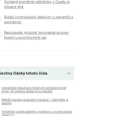
fentanyl poměrně nekriticky, v Česku je
situace jiná
Riziko roztroušené sklerózy u pacientů s
psoriázou
Neuropatie výrazně zpomaluje proces
hojení u povrchových ran
šechny články tohoto čísla
Genetické databáze Když už nemůžeme být
první, ať nejsme alespoň poslední.
Milníky kardiovaskulární terapie I. Salicyláty a
aspirin
Vyšetření vestibulárního systému u roztroušené
sklerózy