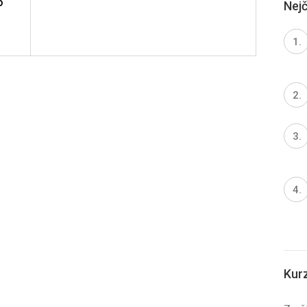
o
Nejč
Kur