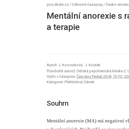
proLékaře.cz
/
Odborné časopisy
/
Česko-slovens
Mentální anorexie s 
a terapie
Autoři: J. Kocourková; J. Koutek
Působiště autorů: Dětská psychiatrická klinika 2.
Vyšlo v časopise:
Čes-slov Pediat 2018; 73 (5): 32
Kategorie: Přehledový článek
Souhrn
Mentální anorexie (MA) má negativní vli