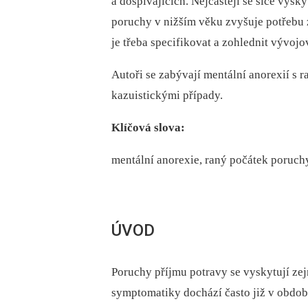
a dospívajících. Nejčastěji se sice vysk
poruchy v nižším věku zvyšuje potřebu
je třeba specifikovat a zohlednit vývojov
Autoři se zabývají mentální anorexií s 
kazuistickými případy.
Klíčová slova:
mentální anorexie, raný počátek poruchy
ÚVOD
Poruchy příjmu potravy se vyskytují zej
symptomatiky dochází často již v období