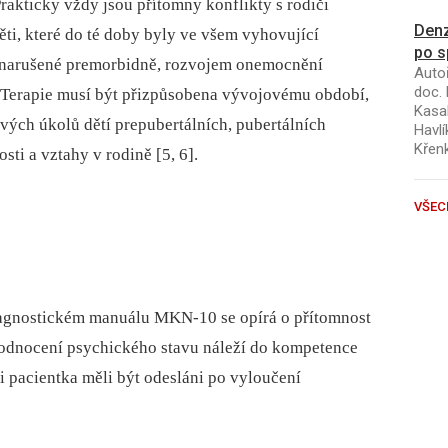
Prakticky vždy jsou přítomny konflikty s rodiči
Denz
 děti, které do té doby byly ve všem vyhovující
po s
 narušené premorbidně, rozvojem onemocnění
Autoř
doc. 
. Terapie musí být přizpůsobena vývojovému období,
Kasal
ových úkolů dětí prepubertálních, pubertálních
Havlí
Křen
sti a vztahy v rodině [5, 6].
VŠEC
iagnostickém manuálu MKN-10 se opírá o přítomnost
odnocení psychického stavu náleží do kompetence
i pacientka měli být odesláni po vyloučení