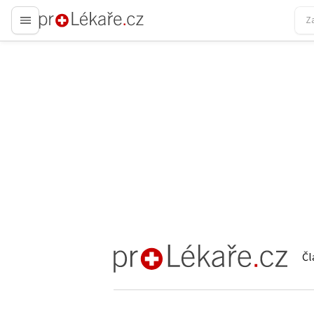
proLékaře.cz
Čl
proLékaře.cz