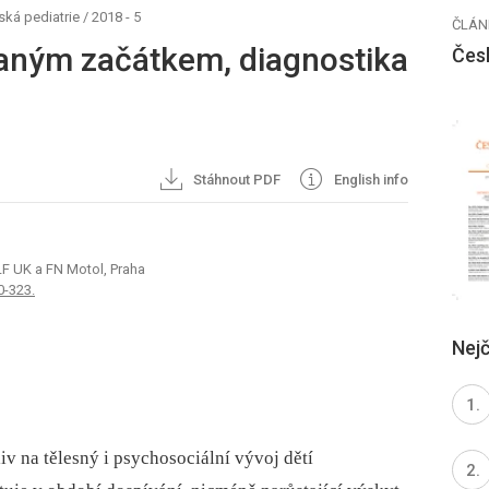
ká pediatrie
/
2018 - 5
ČLÁN
raným začátkem, diagnostika
Čes
Stáhnout PDF
English info
 LF UK a FN Motol, Praha
0-323.
Nejč
v na tělesný i psychosociální vývoj dětí