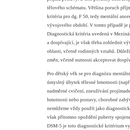
tělového schématu. Většina poruch příj
kritéria pro dg. F 50, tedy mentální anor
vývojového období. V tomto případě je p
Diagnostická kritéria uvedená v Mezináro
a dospívající, je však třeba zohlednit v
oblasti, včetně rodinných vztahů. Důleži
změn, včetně nutnosti akceptovat dospív
Pro dětský věk se pro diagnózu mentální
úmyslný úbytek tělesné hmotnosti (např
nadměrné cvičení, zneužívání projímadel
hmotnosti nebo postavy, chorobné zabýv
nemůžeme vždy použít jako diagnostick
však přítomno opoždění puberty spojené
DSM-5 je toto diagnostické kritérium v