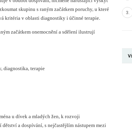
ytuje v období dospívání, nicméně narůstající výskyt
 zkoumat skupinu s raným začátkem poruchy, u které
á kritéria v oblasti diagnostiky i účinné terapie.
raným začátkem onemocnění a sdělení ilustrují
V
, diagnostika, terapie
ména u dívek a mladých žen, k rozvoji
 dětství a dospívání, s nejčastějším nástupem mezi