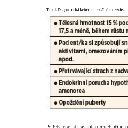
Tab. 1. Diagnostická kritéria mentální anorexie.
Potřeba popsat specifika poruch příjmu