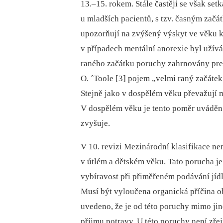
13.–15. rokem. Stále častěji se však s
u mladších pacientů, s tzv. časným začá
upozorňují na zvýšený výskyt ve věku 
v případech mentální anorexie byl užív
raného začátku poruchy zahrnovány prem
O. ´Toole [3] pojem „velmi raný začáte
Stejně jako v dospělém věku převažují m
V dospělém věku je tento poměr uváděn 
zvyšuje.
V 10. revizi Mezinárodní klasifikace ne
v útlém a dětském věku. Tato porucha j
vybíravost při přiměřeném podávání jíd
Musí být vyloučena organická příčina ob
uvedeno, že je od této poruchy mimo jiné
příjmu potravy. U této poruchy není z