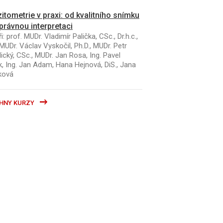
itometrie v praxi: od kvalitního snímku
právnou interpretaci
i: prof. MUDr. Vladimír Palička, CSc., Dr.h.c.,
MUDr. Václav Vyskočil, Ph.D., MUDr. Petr
ický, CSc., MUDr. Jan Rosa, Ing. Pavel
k, Ing. Jan Adam, Hana Hejnová, DiS., Jana
ková
HNY KURZY