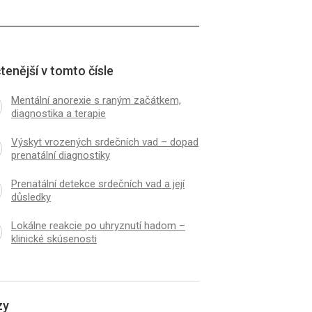
tenější v tomto čísle
Mentální anorexie s raným začátkem,
diagnostika a terapie
Výskyt vrozených srdečních vad – dopad
prenatální diagnostiky
Prenatální detekce srdečních vad a její
důsledky
Lokálne reakcie po uhryznutí hadom –
klinické skúsenosti
zy