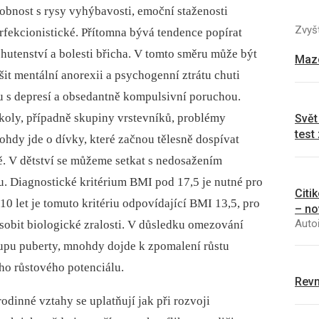
sobnost s rysy vyhýbavosti, emoční staženosti
Zvyšt
erfekcionistické. Přítomna bývá tendence popírat
chutenství a bolesti břicha. V tomto směru může být
Mazo
šit mentální anorexii a psychogenní ztrátu chuti
u s depresí a obsedantně kompulsivní poruchou.
koly, případně skupiny vrstevníků, problémy
Svět
test
ohdy jde o dívky, které začnou tělesně dospívat
ně. V dětství se můžeme setkat s nedosažením
. Diagnostické kritérium BMI pod 17,5 je nutné pro
Citi
10 let je tomuto kritériu odpovídající BMI 13,5, pro
– no
Autoř
ůsobit biologické zralosti. V důsledku omezování
upu puberty, mnohdy dojde k zpomalení růstu
ho růstového potenciálu.
Revm
rodinné vztahy se uplatňují jak při rozvoji