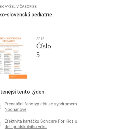
EK VYŠEL V ČASOPISE
ko-slovenská pediatrie
2018
Číslo
5
tenější tento týden
Prenatální fenotyp dětí se syndromem
Noonanové
Efektivita kartáčku Sonicare For Kids u
dětí předškolního věku