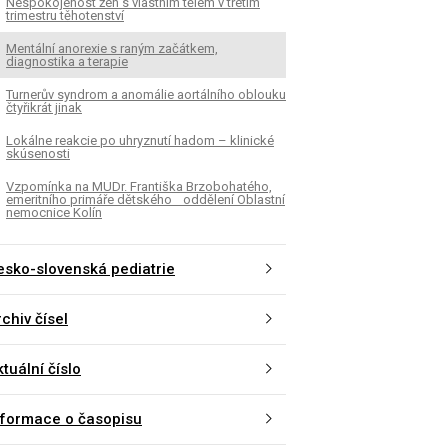
Nespokojenost žen s vlastním tělem v třetím
trimestru těhotenství
Mentální anorexie s raným začátkem,
diagnostika a terapie
Turnerův syndrom a anomálie aortálního oblouku
čtyřikrát jinak
Lokálne reakcie po uhryznutí hadom – klinické
skúsenosti
Vzpomínka na MUDr. Františka Brzobohatého,
emeritního primáře dětského oddělení Oblastní
nemocnice Kolín
esko-slovenská pediatrie
chiv čísel
tuální číslo
nformace o časopisu