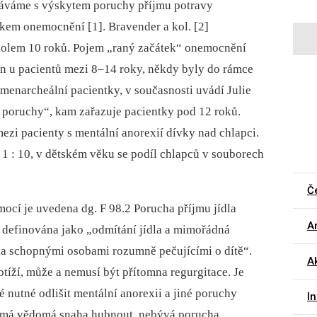
etkáváme s výskytem poruchy příjmu potravy
tkem onemocnění [1]. Bravender a kol. [2]
kolem 10 roků. Pojem „raný začátek“ onemocnění
án u pacientů mezi 8–14 roky, někdy byly do rámce
enarcheální pacientky, v současnosti uvádí Julie
k poruchy“, kam zařazuje pacientky pod 12 roků.
ezi pacienty s mentální anorexií dívky nad chlapci.
1 : 10, v dětském věku se podíl chlapců v souborech
Č
mocí je uvedena dg. F 98.2 Porucha příjmu jídla
Ar
e definována jako „odmítání jídla a mimořádná
la schopnými osobami rozumně pečujícími o dítě“.
Ak
tíží, může a nemusí být přítomna regurgitace. Je
 nutné odlišit mentální anorexii a jiné poruchy
I
řejmá vědomá snaha hubnout, nebývá porucha