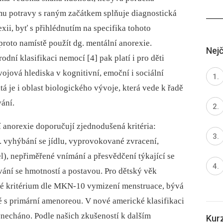
mu potravy s raným začátkem splňuje diagnostická
exii, byť s přihlédnutím na specifika tohoto
roto namístě použít dg. mentální anorexie.
Nejč
dní klasifikaci nemocí [4] pak platí i pro děti
ývojová hlediska v kognitivní, emoční i sociální
tá je i oblast biologického vývoje, která vede k řadě
ání.
 anorexie doporučují zjednodušená kritéria:
. vyhýbání se jídlu, vyprovokované zvracení,
), nepřiměřené vnímání a přesvědčení týkající se
ání se hmotností a postavou. Pro dětský věk
é kritérium dle MKN-10 vymizení menstruace, bývá
 s primární amenoreou. V nové americké klasifikaci
ynecháno. Podle našich zkušeností k dalším
Kur