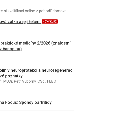
e si kvalifikaci online z pohodlí domova
vá zátka a její řešení
NOVÝ KURZ
 praktické medicíny 2/2026 (znalostní
 z časopisu)
kolin v neuroprotekci a neuroregeneraci
vé poznatky
i: MUDr. Petr Výborný, CSc., FEBO
a Focus: Spondyloartritidy