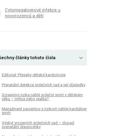
Cytomegalovirové infekce u
novorozenců a dětí
šechny články tohoto čísla
Editorial: Přesahy dětské kardiologie
Prenatální detekce srdečních vad a její důsledky
Screening rizika náhlé srdeční smrti v dětském
věku – mýtus nebo realita?
Manažment pacientov s rizikom náhlej kardiálnej
smrti
Výskyt vrozených srdečních vad – dopad
prenatální diagnostiky