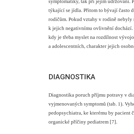
symptomatiky, tak při jejím udržování. 
týkající se jídla. Přitom to bývají často
rodičům. Pokud vztahy v rodině nebyly
k jejich negativnímu ovlivnění dochází
kdy je třeba myslet na rozdílnost vývoj
a adolescentních, charakter jejich osobno
DIAGNOSTIKA
Diagnostika poruch příjmu potravy v d
vyjmenovaných symptomů (tab. 1). Vyh
pedopsychiatra, ke kterému by pacient č
organické příčiny pediatrem [7].