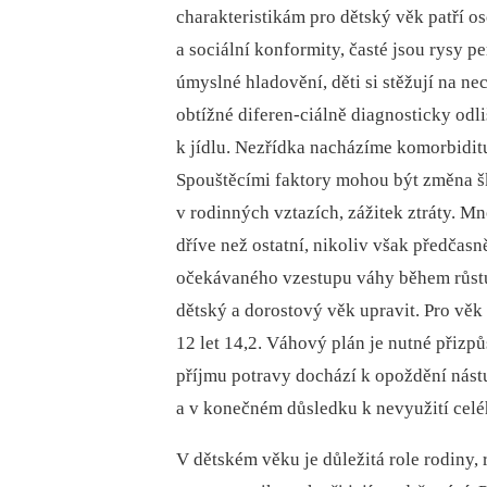
charakteristikám pro dětský věk patří o
a sociální konformity, časté jsou rysy p
úmyslné hladovění, děti si stěžují na ne
obtížné diferen-ciálně diagnosticky odli
k jídlu. Nezřídka nacházíme komorbidit
Spouštěcími faktory mohou být změna š
v rodinných vztazích, zážitek ztráty. Mn
dříve než ostatní, nikoliv však předčas
očekávaného vzestupu váhy během růstu
dětský a dorostový věk upravit. Pro věk 
12 let 14,2. Váhový plán je nutné přizp
příjmu potravy dochází k opoždění nást
a v konečném důsledku k nevyužití celé
V dětském věku je důležitá role rodiny, 