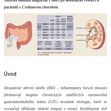
Snížená hladina magnezia v moči po ileokolické resekci u
pacientů s Crohnovou chorobou
Úvod
Idiopatické střevní záněty (IBD –⁠ inflammatory bowel disease)
představují skupinu chronických zánětlivých onemocnění
gastrointestinálního traktu (GIT) neznámé etiologie, které se
vyznačují střídáním období relapsů a remisí. Rozlišujeme dvě