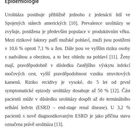
Epidemiologie
Urolitiáza postihuje přibližně jednoho z jedenácti lidí ve
Spojených státech amerických [10]. Prevalence urolitiázy se
zvyšuje, postižena je především populace v produktivním věku.
Mezi rizikové faktory patří mužské pohlaví, muži jsou postiženi
v 10,6 % oproti 7,1 % u žen. Dále jsou ve vyšším riziku osoby
s nadváhou a obezitou, a to bez ohledu na pohlaví [11]. Ženy
mají, pravděpodobně v důsledku častějšího výskytu infekcí
močových cest, vyšší pravděpodobnost vzniku struvitových
kamenů. Riziko recidivy je vysoké, do 5 let od první
symptomatické epizody urolitiázy dosahuje až 50 % [12]. Část
pacientů může v důsledku urolitiázy dospět až do terminálního
selhání ledvin (ESRD –⁠ end-stage renal disease). U 3,2 %
pacientů s nově dia­gnostikovaným ESRD je jako příčina stavu
označena právě urolitiáza [13].