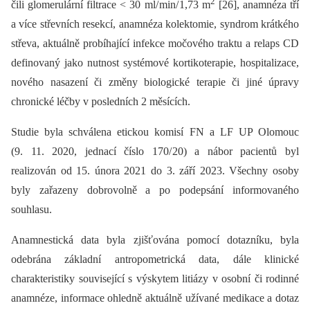
2
čili glomerulární filtrace < 30 ml/ min/ 1,73 m
[26], anamnéza tří
a více střevních resekcí, anamnéza kolektomie, syndrom krátkého
střeva, aktuálně probíhající infekce močového traktu a relaps CD
definovaný jako nutnost systémové kortikoterapie, hospitalizace,
nového nasazení či změny bio­logické terapie či jiné úpravy
chronické léčby v posledních 2 měsících.
Studie byla schválena etickou komisí FN a LF UP Olomouc
(9. 11. 2020, jednací číslo 170/ 20) a nábor pacientů byl
realizován od 15. února 2021 do 3. září 2023. Všechny osoby
byly zařazeny dobrovolně a po podepsání informovaného
souhlasu.
Anamnestická data byla zjišťována pomocí dotazníku, byla
odebrána základní antropometrická data, dále klinické
charakteristiky související s výskytem litiázy v osobní či rodinné
anamnéze, informace ohledně aktuálně užívané medikace a dotaz