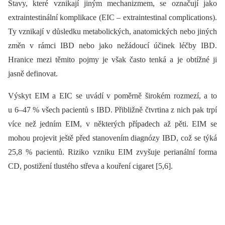
Stavy, které vznikají jiným mechanizmem, se označují jako
extraintestinální komplikace (EIC –⁠ extraintestinal complications).
Ty vznikají v důsledku metabolických, anatomických nebo jiných
změn v rámci IBD nebo jako nežádoucí účinek léčby IBD.
Hranice mezi těmito pojmy je však často tenká a je obtížné ji
jasně definovat.
Výskyt EIM a EIC se uvádí v poměrně širokém rozmezí, a to
u 6–47 % všech pacientů s IBD. Přibližně čtvrtina z nich pak trpí
více než jedním EIM, v ně­kte­rých případech až pěti. EIM se
mohou projevit ještě před stanovením dia­gnózy IBD, což se týká
25,8 % pacientů. Riziko vzniku EIM zvyšuje perianální forma
CD, postižení tlustého střeva a kouření cigaret [5,6].