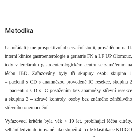
Metodika
Uspořádali jsme prospektivní observační studii, prováděnou na II.
interní klinice gastroenterologie a geriatrie FN a LF UP Olomouc,
tedy v terciárním gastroenterologickém centru se zaměřením na
léčbu IBD. Zařazovány byly tři skupiny osob: skupina 1
–⁠ pacienti s CD s anamnézou provedené IC resekce, skupina 2
–⁠ pacienti s CD s IC postižením bez anamnézy střevní resekce
a skupina 3 –⁠ zdravé kontroly, osoby bez známého zánětlivého
střevního onemocnění.
Vyřazovací kritéria byla věk < 19 let, probíhající léčba citráty,
selhání ledvin definované jako stupeň 4–5 dle klasifikace KDIGO