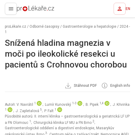
EN
proLékaře.cz
proLékaře.cz
/
Odborné časopisy
/
Gastroenterologie a hepatologie
/
2024 -
1
Snížená hladina magnezia v
moči po ileokolické resekci u
pacientů s Crohnovou chorobou
Stáhnout PDF
English info
1
1-3
1,4
Autoři: V. Navrátil
; Lumír Kunovský
; B. Pipek
; J. Křivinka
1
5
1
; J. Zapletalová
; P. Falt
Působiště autorů: II. interní klinika – gastroenterologická a geriatrická LF UP
1
2
a FN Olomouc
; Chirurgická klinika LF MU a FN Brno
;
Gastroenterologické oddělení a digestivní endoskopie, Masarykův
3
onkologický ústav, Brno
; Centrum péče o zažívací trakt, Nemocnice AGEL