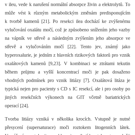
v ileu, vede k narušení normální absorpce živin a elektrolytů. To
může vést k různým metabolickým změnám predisponujícím
k tvorbě kamenů [21]. Po resekci ilea dochází ke zvýšenému
vylučování oxalátu močí, což je způsobeno snížením jeho vazby
na vápník ve střevě a následným zvýšením jeho absorpce ve
střevě a vylučováním močí [22]. Tento jev, známý jako
hyperoxalurie, je jedním z hlavních rizikových faktorů pro vznik
oxalátových kamenů [9,23]. V kombinaci se ztrátami tekutin
během průjmu a vyšší koncentrací moči je pak dosaženo
vhodných podmínek pro vznik litiázy [7]. Oxalátová litáza je
typická nejen pro pacienty s CD s IC resekcí, ale i pro osoby po
jiných resekčních výkonech na GIT včetně bariatrických
operací [24].
Tvorba litiázy vzniká v několika krocích. Vstupně je nutné
přesycení (supersaturace) moči roztokem litogenních látek.