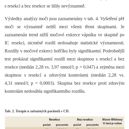
s resekcí a bez resekce se lišily nevýznamně.
Výsledky analýzy moči jsou zaznamenány v tab. 4. Vyšetření pH
moči se významně neliší mezi všemi třemi skupinami. Je
zaznamenán trend nižší močové exkrece vápníku ve skupině po
IC resekci, nicméně rozdíl nedosahuje statistické významnosti.
Rozdíly v močové exkreci hořčíku byly signifikantní. Podrobnější
test prokázal signifikantní rozdíl mezi skupinou s resekcí a bez
resekce (medián 2,28 vs. 3,97 mmol/ l; p = 0,047) a zejména mezi
skupinou s resekcí a zdravými kontrolami (medián 2,28 vs.
4,31 mmol/ l; p = 0,0003). Skupina bez resekce proti zdravým
kontrolám nedosáhla signifikantního rozdílu.
Tab. 2. Terapie u zařazených pacientů s CD.