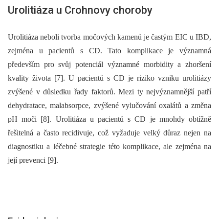
Urolitiáza u Crohnovy choroby
Urolitiáza neboli tvorba močových kamenů je častým EIC u IBD,
zejména u pacientů s CD. Tato komplikace je významná
především pro svůj potenciál významné morbidity a zhoršení
kvality života [7]. U pacientů s CD je riziko vzniku urolitiázy
zvýšené v důsledku řady faktorů. Mezi ty nejvýznamnější patří
dehydratace, malabsorpce, zvýšené vylučování oxalátů a změna
pH moči [8]. Urolitiáza u pacientů s CD je mnohdy obtížně
řešitelná a často recidivuje, což vyžaduje velký důraz nejen na
dia­gnostiku a léčebné strategie této komplikace, ale zejména na
její prevenci [9].