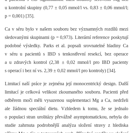
u kontrolní skupiny (0,77 ± 0,05 mmol/ l vs. 0,83 ± 0,06 mmol/ l;
p = 0,001) [35].
Ca v séru bylo v našem souboru bez významných rozdílů mezi
sledovanými skupinami (p = 0,973). Literární reference poskytují
podobné výsledky. Parks et al. popsali srovnatelné hladiny Ca
v séru u pacientů s IBD s tenkostřevní resekcí, bez operace
a u zdravých kontrol (2,38 ± 0,02 mmol/ l pro IBD pacienty
s operací i bez ní vs. 2,39 ± 0,02 mmol/ l pro kontroly) [34].
Limitací naší práce je zejména její monocentrický design. Další
limitací je celková velikost zkoumaného souboru. Pacienti před
odběrem moči měli vysazenou suplementaci Mg a Ca, nedrželi
ale žádnou speciální dietu. Vzhledem k tomu, že se jednalo
o populaci stran urolitázy převážně asymptomatickou, nebyla do
studie zahrnuta podrobnější analýza složení stravy z hlediska