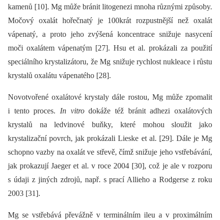
kamenů [10]. Mg může bránit litogenezi mnoha různými způsoby.
Močový oxalát hořečnatý je 100krát rozpustnější než oxalát
vápenatý, a proto jeho zvýšená koncentrace snižuje nasycení
moči oxalátem vápenatým [27]. Hsu et al. prokázali za použití
speciálního krystalizátoru, že Mg snižuje rychlost nukleace i růstu
krystalů oxalátu vápenatého [28].
Novotvořené oxalátové krystaly dále rostou, Mg může zpomalit
i tento proces.
In vitro
dokáže též bránit adhezi oxalátových
krystalů na ledvinové buňky, které mohou sloužit jako
krystalizační povrch, jak prokázali Lieske et al. [29]. Dále je Mg
schopno vazby na oxalát ve střevě, čímž snižuje jeho vstřebávání,
jak prokazují Jaeger et al. v roce 2004 [30], což je ale v rozporu
s údaji z jiných zdrojů, např. s prací Allieho a Rodgerse z roku
2003 [31].
Mg se vstřebává převážně v terminálním ileu a v proximálním