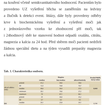
na kouření včetně semikvantitativního hodnocení. Pacientům bylo
provedeno UZ vyšetření břicha se zaměřením na ledviny
a žlučník k detekci event. litiázy, dále byly provedeny odběry
krve k bio­chemickému vyšetření a vyšetření moči jak
z jednorázového vzorku ke zhodnocení pH moči, tak
i 24hodinový sběr ke stanovení hodnot odpadů oxalátu, citrátu,
magnezia a kalcia za 24 hod. Před sběrem moči pacienti nedrželi
žádnou speciální dietu a na týden vysadili preparáty magnezia
a kalcia.
Tab. 1. Charakteristika souboru.