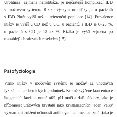
Urolitiáza, zejména nefrolitiáza, je nejčastější komplikací IBD
v močovém systému. Riziko výskytu urolitiázy je u pacientů
s IBD 2krát vyšší než u referenční populace [14]. Prevalence
litiázy je vyšší u CD než u UC, u pacientů s IBD je 6–23 %,
u pacientů s CD je 12–28 %. Riziko je vyšší zejména po
rozsáhlejších střevních resekcích [15].
Patofyziologie
Vznik litiázy v močovém systému je možný za vhodných
fyzikálních a chemických podmínek. Kromě zvýšené koncentrace
litogenních látek je nutné nižší pH moči a další faktory, jako je
přítomnost urátových krystalů jako krystalizačních jader. Velký
význam má snížení účinnosti antilitogenních mechanizmů, jako je