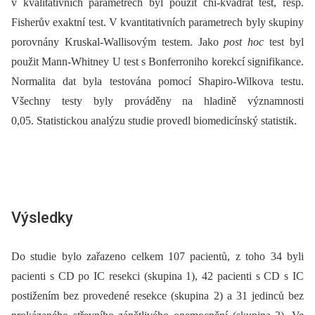
v kvalitativních parametrech byl použit chí-kvadrát test, resp.
Fisherův exaktní test. V kvantitativních parametrech byly skupiny
porovnány Kruskal-Wallisovým testem. Jako
post
hoc
test byl
použit Mann-Whitney U test s Bonferroniho korekcí signifikance.
Normalita dat byla testována pomocí Shapiro-Wilkova testu.
Všechny testy byly prováděny na hladině významnosti
0,05. Statistickou analýzu studie provedl bio­medicínský statistik.
Výsledky
Do studie bylo zařazeno celkem 107 pacientů, z toho 34 byli
pacienti s CD po IC resekci (skupina 1), 42 pacienti s CD s IC
postižením bez provedené resekce (skupina 2) a 31 jedinců bez