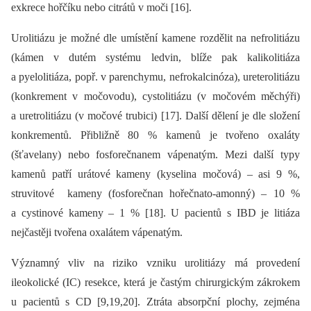
exkrece hořčíku nebo citrátů v moči [16].
Urolitiázu je možné dle umístění kamene rozdělit na nefrolitiázu
(kámen v dutém systému ledvin, blíže pak kalikolitiáza
a pyelolitiáza, popř. v parenchymu, nefrokalcinóza), ureterolitiázu
(konkrement v močovodu), cystolitiázu (v močovém měchýři)
a uretrolitiázu (v močové trubici) [17]. Další dělení je dle složení
konkrementů. Přibližně 80 % kamenů je tvořeno oxaláty
(šťavelany) nebo fosforečnanem vápenatým. Mezi další typy
kamenů patří urátové kameny (kyselina močová) –⁠ asi 9 %,
struvitové kameny (fosforečnan hořečnato-amonný) –⁠ 10 %
a cystinové kameny –⁠ 1 % [18]. U pacientů s IBD je litiáza
nejčastěji tvořena oxalátem vápenatým.
Významný vliv na riziko vzniku urolitiázy má provedení
ileokolické (IC) resekce, která je častým chirurgickým zákrokem
u pacientů s CD [9,19,20]. Ztráta absorpční plochy, zejména