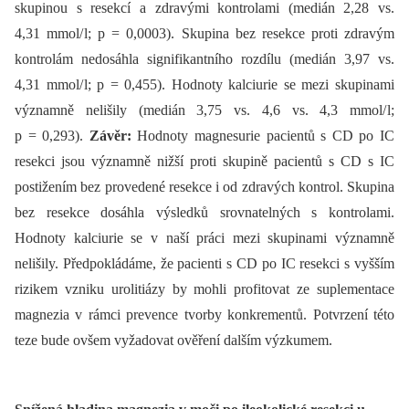
skupinou s resekcí a zdravými kontrolami (medián 2,28 vs.
4,31 mmol/ l; p = 0,0003). Skupina bez resekce proti zdravým
kontrolám nedosáhla signifikantního rozdílu (medián 3,97 vs.
4,31 mmol/ l; p = 0,455). Hodnoty kalciurie se mezi skupinami
významně nelišily (medián 3,75 vs. 4,6 vs. 4,3 mmol/ l;
p = 0,293).
Závěr:
Hodnoty magnesurie pacientů s CD po IC
resekci jsou významně nižší proti skupině pacientů s CD s IC
postižením bez provedené resekce i od zdravých kontrol. Skupina
bez resekce dosáhla výsledků srovnatelných s kontrolami.
Hodnoty kalciurie se v naší práci mezi skupinami významně
nelišily. Předpokládáme, že pacienti s CD po IC resekci s vyšším
rizikem vzniku urolitiázy by mohli profitovat ze suplementace
magnezia v rámci prevence tvorby konkrementů. Potvrzení této
teze bude ovšem vyžadovat ověření dalším výzkumem.