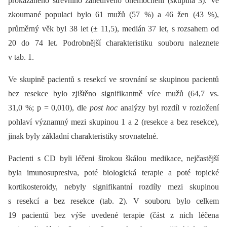
prokázaného střevního zánětlivého onemocnění (skupina 3). Ve
zkoumané populaci bylo 61 mužů (57 %) a 46 žen (43 %),
průměrný věk byl 38 let (± 11,5), medián 37 let, s rozsahem od
20 do 74 let. Podrobnější charakteristiku souboru naleznete
v tab. 1.
Ve skupině pacientů s resekcí ve srovnání se skupinou pacientů
bez resekce bylo zjištěno signifikantně více mužů (64,7 vs.
31,0 %; p = 0,010), dle
post hoc
analýzy byl rozdíl v rozložení
pohlaví významný mezi skupinou 1 a 2 (resekce a bez resekce),
jinak byly základní charakteristiky srovnatelné.
Pacienti s CD byli léčeni širokou škálou medikace, nejčastější
byla imunosupresiva, poté bio­logická terapie a poté topické
kortikosteroidy, nebyly signifikantní rozdíly mezi skupinou
s resekcí a bez resekce (tab. 2). V souboru bylo celkem
19 pacientů bez výše uvedené terapie (část z nich léčena