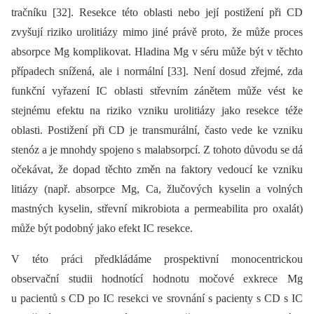
tračníku [32]. Resekce této oblasti nebo její postižení při CD
zvyšují riziko urolitiázy mimo jiné právě proto, že může proces
absorpce Mg komplikovat. Hladina Mg v séru může být v těchto
případech snížená, ale i normální [33]. Není dosud zřejmé, zda
funkční vyřazení IC oblasti střevním zánětem může vést ke
stejnému efektu na riziko vzniku urolitiázy jako resekce téže
oblasti. Postižení při CD je transmurální, často vede ke vzniku
stenóz a je mnohdy spojeno s malabsorpcí. Z tohoto důvodu se dá
očekávat, že dopad těchto změn na faktory vedoucí ke vzniku
litiázy (např. absorpce Mg, Ca, žlučových kyselin a volných
mastných kyselin, střevní mikrobio­ta a permeabilita pro oxalát)
může být podobný jako efekt IC resekce.
V této práci předkládáme prospektivní monocentrickou
observační studii hodnotící hodnotu močové exkrece Mg
u pacientů s CD po IC resekci ve srovnání s pacienty s CD s IC