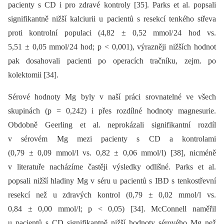
pacienty s CD i pro zdravé kontroly [35]. Parks et al. popsali
signifikantně nižší kalciurii u pacientů s resekcí tenkého střeva
proti kontrolní populaci (4,82 ± 0,52 mmol/ 24 hod vs.
5,51 ± 0,05 mmol/ 24 hod; p < 0,001), výrazněji nižších hodnot
pak dosahovali pacienti po operacích tračníku, zejm. po
kolektomii [34].
Sérové hodnoty Mg byly v naší práci srovnatelné ve všech
skupinách (p = 0,242) i přes rozdílné hodnoty magnesurie.
Obdobně Geerling et al. neprokázali signifikantní rozdíl
v sérovém Mg mezi pacienty s CD a kontrolami
(0,79 ± 0,09 mmol/ l vs. 0,82 ± 0,06 mmol/ l) [38], nicméně
v literatuře nacházíme častěji výsledky odlišné. Parks et al.
popsali nižší hladiny Mg v séru u pacientů s IBD s tenkostřevní
resekcí než u zdravých kontrol (0,79 ± 0,02 mmol/ l vs.
0,84 ± 0,00 mmol/ l; p < 0,05) [34]. McConnell naměřil
u pacientů s CD signifikantně nižší hodnoty sérového Mg než