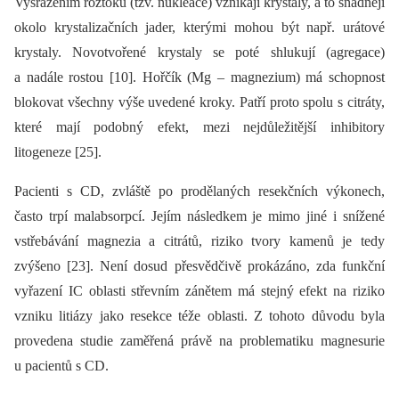
Vysrážením roztoku (tzv. nukleace) vznikají krystaly, a to snadněji
okolo krystalizačních jader, kterými mohou být např. urátové
krystaly. Novotvořené krystaly se poté shlukují (agregace)
a nadále rostou [10]. Hořčík (Mg –⁠ magnezium) má schopnost
blokovat všechny výše uvedené kroky. Patří proto spolu s citráty,
které mají podobný efekt, mezi nejdůležitější inhibitory
litogeneze [25].
Pacienti s CD, zvláště po prodělaných resekčních výkonech,
často trpí malabsorpcí. Jejím následkem je mimo jiné i snížené
vstřebávání magnezia a citrátů, riziko tvory kamenů je tedy
zvýšeno [23]. Není dosud přesvědčivě prokázáno, zda funkční
vyřazení IC oblasti střevním zánětem má stejný efekt na riziko
vzniku litiázy jako resekce téže oblasti. Z tohoto důvodu byla
provedena studie zaměřená právě na problematiku magnesurie
u pacientů s CD.