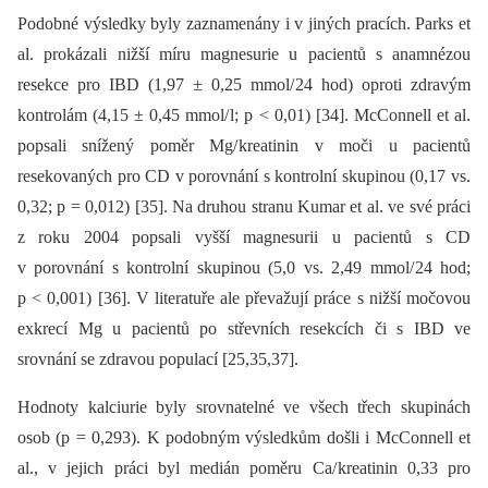
Podobné výsledky byly zaznamenány i v jiných pracích. Parks et
al. prokázali nižší míru magnesurie u pacientů s anamnézou
resekce pro IBD (1,97 ± 0,25 mmol/ 24 hod) oproti zdravým
kontrolám (4,15 ± 0,45 mmol/ l; p < 0,01) [34]. McConnell et al.
popsali snížený poměr Mg/ kreatinin v moči u pacientů
resekovaných pro CD v porovnání s kontrolní skupinou (0,17 vs.
0,32; p = 0,012) [35]. Na druhou stranu Kumar et al. ve své práci
z roku 2004 popsali vyšší magnesurii u pacientů s CD
v porovnání s kontrolní skupinou (5,0 vs. 2,49 mmol/ 24 hod;
p < 0,001) [36]. V literatuře ale převažují práce s nižší močovou
exkrecí Mg u pacientů po střevních resekcích či s IBD ve
srovnání se zdravou populací [25,35,37].
Hodnoty kalciurie byly srovnatelné ve všech třech skupinách
osob (p = 0,293). K podobným výsledkům došli i McConnell et
al., v jejich práci byl medián poměru Ca/ kreatinin 0,33 pro