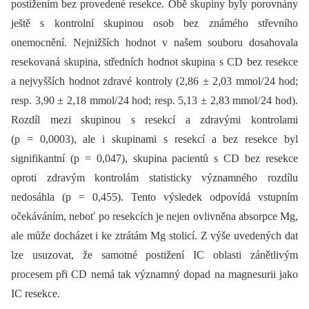
postižením bez provedené resekce. Obě skupiny byly porovnány
ještě s kontrolní skupinou osob bez známého střevního
onemocnění. Nejnižších hodnot v našem souboru dosahovala
resekovaná skupina, středních hodnot skupina s CD bez resekce
a nejvyšších hodnot zdravé kontroly (2,86 ± 2,03 mmol/ 24 hod;
resp. 3,90 ± 2,18 mmol/ 24 hod; resp. 5,13 ± 2,83 mmol/ 24 hod).
Rozdíl mezi skupinou s resekcí a zdravými kontrolami
(p = 0,0003), ale i skupinami s resekcí a bez resekce byl
signifikantní (p = 0,047), skupina pacientů s CD bez resekce
oproti zdravým kontrolám statisticky významného rozdílu
nedosáhla (p = 0,455). Tento výsledek odpovídá vstupním
očekáváním, neboť po resekcích je nejen ovlivněna absorpce Mg,
ale může docházet i ke ztrátám Mg stolicí. Z výše uvedených dat
lze usuzovat, že samotné postižení IC oblasti zánětlivým
procesem při CD nemá tak významný dopad na magnesurii jako
IC resekce.