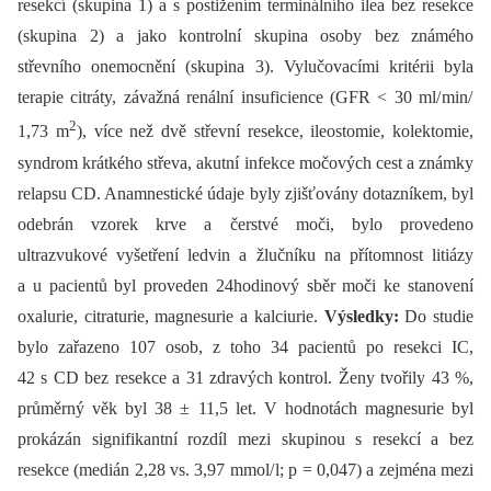
resekcí (skupina 1) a s postižením terminálního ilea bez resekce
(skupina 2) a jako kontrolní skupina osoby bez známého
střevního onemocnění (skupina 3). Vylučovacími kritérii byla
terapie citráty, závažná renální insuficience (GFR < 30 ml/ min/
2
1,73 m
), více než dvě střevní resekce, ileostomie, kolektomie,
syndrom krátkého střeva, akutní infekce močových cest a známky
relapsu CD. Anamnestické údaje byly zjišťovány dotazníkem, byl
odebrán vzorek krve a čerstvé moči, bylo provedeno
ultrazvukové vyšetření ledvin a žlučníku na přítomnost litiázy
a u pacientů byl proveden 24hodinový sběr moči ke stanovení
oxalurie, citraturie, magnesurie a kalciurie.
Výsledky:
Do studie
bylo zařazeno 107 osob, z toho 34 pacientů po resekci IC,
42 s CD bez resekce a 31 zdravých kontrol. Ženy tvořily 43 %,
průměrný věk byl 38 ± 11,5 let. V hodnotách magnesurie byl
prokázán signifikantní rozdíl mezi skupinou s resekcí a bez
resekce (medián 2,28 vs. 3,97 mmol/ l; p = 0,047) a zejména mezi