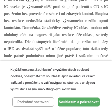
IC resekci je významně nižší proti skupině pacientů s CD s IC
postižením bez provedené resekce i od zdravých kontrol. Skupina
bez resekce nedosáhla statisticky významného rozdílu oproti
kontrolám. Domněnka, že zánětlivé změny IC oblasti mohou mít
obdobný efekt na magnesurii jako resekce téže oblasti, se tedy
nepotvrdila. Dle dostupných literárních dat je riziko urolitiázy
u IBD asi dvakrát vyšší než u běžné populace, toto riziko tedy
bude patrně podmíněno mimo jiné právě i snížením močové
exkrece Mg, zvláště u pacientů s IC resekcí. Dalším z faktorů
litogeneze je kalciurie, která se ale v naší práci mezi skupinami
Když kliknete na „Souhlasím“ s využitím všech souborů
cookies, poskytnete tím souhlas k jejich ukládání ve vašem
významně nelišila.
zařízení a pomůže to s vaší navigací na stránce, s analýzou
Vzhledem k výsledkům práce předpokládáme, že pacienti s CD
využití dat a našimi marketingovými aktivitami.
po IC resekci s vyšším rizikem vzniku urolitiázy by mohli
profitovat ze suplementace Mg v rámci prevence tvorby
Podrobné nastavení
Souhlasím a pokračovat
konkrementů. Pro potvrzení tohoto předpokladu bude ovšem za