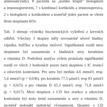
aminosalicyláty), 8 pacientů na „kombo terapii“ bio­logikem
a imunosupresivem, 7 s kombinací kortikoidu a imunosupresiva,
2 s bio­logikem a kortikoidem a konečně jeden pacient se všemi
třemi skupinami léčiv.
Tab. 3 shrnuje výsledky bio­chemických vyšetření z krevních
odběrů. Všechny 3 skupiny měly srovnatelné sérové hladiny
vápníku, hořčíku a kyseliny močové. Signifikantní rozdíl mezi
skupinami byl zaznamenán v hladinách urey, kreatininu
a vitaminu D. Podrobná analýza ovšem prokázala signifikantní
rozdíl ve všech 3 hodnotách pouze mezi skupinou s IC resekcí
a zdravými kontrolami. Pro ureu byl medián 4,6 mmol/ l; resp.
5,4 mmol/ l (p = 0,036), pro kreatinin 77,5 µmol/ l; resp 83 µmol/ l
(p = 0,025) a pro vitamin D 65,3 nmol/ l; resp. 71,8 nmol/ l
(p = 0,017). Mezi skupinou s CD bez resekce a zdravými
kontrolami byl tento trend zaznamenán u urey a vitaminu D,
nicméně nedosáhl statistické významnosti. Skupiny s CD