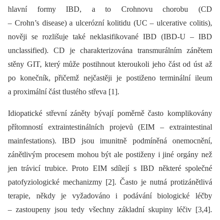
hlavní formy IBD, a to Crohnovu chorobu (CD
–⁠ Crohn’s disease) a ulcerózní kolitidu (UC –⁠ ulcerative colitis),
nověji se rozlišuje také neklasifikované IBD (IBD-U –⁠ IBD
unclassified). CD je charakterizována transmurálním zánětem
stěny GIT, který může postihnout kteroukoli jeho část od úst až
po konečník, přičemž nejčastěji je postiženo terminální ileum
a proximální část tlustého střeva [1].
Idiopatické střevní záněty bývají poměrně často komplikovány
přítomností extraintestinálních projevů (EIM –⁠ extraintestinal
mainfestations). IBD jsou imunitně podmíněná onemocnění,
zánětlivým procesem mohou být ale postiženy i jiné orgány než
jen trávicí trubice. Proto EIM sdílejí s IBD ně­kte­ré společné
patofyziologické mechanizmy [2]. Často je nutná protizánětlivá
terapie, někdy je vyžadováno i podávání bio­logické léčby
–⁠ zastoupeny jsou tedy všechny základní skupiny léčiv [3,4].