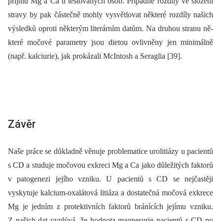
příjmu Mg a Ca u testovaných osob. Případné rozdíly ve složení
stravy by pak částečně mohly vysvětlovat ně­kte­ré rozdíly našich
výsledků oproti ně­kte­rým literárním datům. Na druhou stranu ně­
kte­ré močové parametry jsou dietou ovlivněny jen minimálně
(např. kalciurie), jak prokázali McIntosh a Seraglia [39].
Závěr
Naše práce se důkladně věnuje problematice urolitiázy u pacientů
s CD a studuje močovou exkreci Mg a Ca jako důležitých faktorů
v patogenezi jejího vzniku. U pacientů s CD se nejčastěji
vyskytuje kalcium-oxalátová litiáza a dostatečná močová exkrece
Mg je jedním z protektivních faktorů bránících jejímu vzniku.
Z našich dat vyplývá, že hodnota magnesurie pacientů s CD po