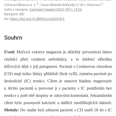
4
5
Ostrava-Vítkovice a. s.
; Ústav lékařské bio­fyziky LF UP v Olomouci
Vyšlo v časopise:
Gastroent Hepatol 2024; 78(1): 19-26
Kategorie: IBD
doi:
https://doi.org/10.48096/ccgh202419
Souhrn
Úvod:
Močová exkrece magnezia je důležitý preventivní faktor
chránící před vznikem nefrolitiázy, a to inhibicí několika
klíčových dějů v její patogenezi. Pacienti s Crohnovou chorobou
(CD) mají riziko litiázy přibližně 2krát vyšší, zejména pacienti po
ileokolické (IC) resekci. Cílem je stanovit hladinu magnesurie
u těchto pacientů a porovnat ji s pacienty s IC postižením bez
resekce a poté obě skupiny se zdravými kontrolami. Sekundárním
cílem bylo posouzení kalciurie a dalších modifikujících faktorů.
Metody:
Do studie byli zařazeni pacienti s CD starší 18 let s IC