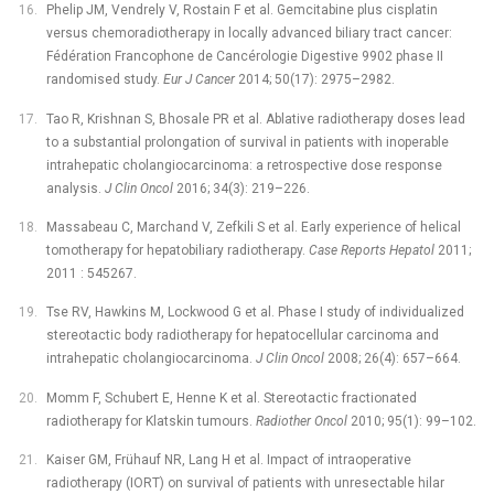
Phelip JM, Vendrely V, Rostain F et al. Gemcitabine plus cisplatin
versus chemoradiotherapy in locally advanced biliary tract cancer:
Fédération Francophone de Cancérologie Digestive 9902 phase II
randomised study.
Eur J Cancer
2014; 50(17): 2975–2982.
Tao R, Krishnan S, Bhosale PR et al. Ablative radiotherapy doses lead
to a substantial prolongation of survival in patients with inoperable
intrahepatic cholangiocarcinoma: a retrospective dose response
analysis.
J Clin Oncol
2016; 34(3): 219–226.
Massabeau C, Marchand V, Zefkili S et al. Early experience of helical
tomotherapy for hepatobiliary radiotherapy.
Case Reports Hepatol
2011;
2011 : 545267.
Tse RV, Hawkins M, Lockwood G et al. Phase I study of individualized
stereotactic body radiotherapy for hepatocellular carcinoma and
intrahepatic cholangiocarcinoma.
J Clin Oncol
2008; 26(4): 657–664.
Momm F, Schubert E, Henne K et al. Stereotactic fractionated
radiotherapy for Klatskin tumours.
Radiother Oncol
2010; 95(1): 99–102.
Kaiser GM, Frühauf NR, Lang H et al. Impact of intraoperative
radiotherapy (IORT) on survival of patients with unresectable hilar