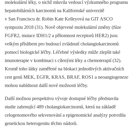
molekulární léky, o nichž mluvila vedoucí výzkumného programu
hepatobiliárních karcinomů na Kalifornské univerzitě
v San Franciscu dr. Robin Kate Kelleyová na GIT ASCO
sympoziu 2018 (31). Nově objevené molekulární změny (fúze
FGFR2, mutace IDH1/2 a přítomnost receptorů HER2) jsou
velkým příslibem pro budoucí zvládnutí cholangiokarcinomů
pomocí biologické léčby. Léčebné výsledky může zlepšit také
imunoterapie v kombinaci s cílenými léky a chemoterapií (32).
Kromě toho látky zaměřené na blokaci jednotlivých aktivačních
cest genů MEK, EGFR, KRAS, BRAF, ROS1 a neoangiogeneze
mohou nabídnout další nové možnosti léčby.
Další možnou perspektivu vývoje dostupné léčby představila
studie zahrnující 489 cholangiokarcinomů, která na základě
celogenomového sekvenování a epigenomické analýzy potvrdila
genetickou heterogenitu těchto nádorů.