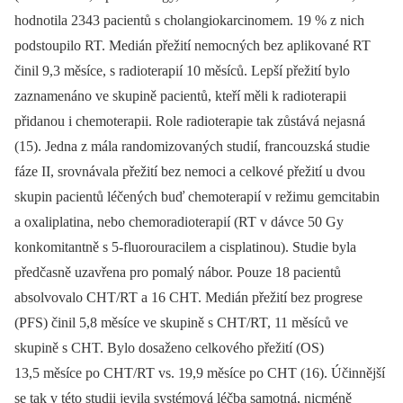
hodnotila 2343 pacientů s cholangiokarcinomem. 19 % z nich
podstoupilo RT. Medián přežití nemocných bez aplikované RT
činil 9,3 měsíce, s radioterapií 10 měsíců. Lepší přežití bylo
zaznamenáno ve skupině pacientů, kteří měli k radioterapii
přidanou i chemoterapii. Role radioterapie tak zůstává nejasná
(15). Jedna z mála randomizovaných studií, francouzská studie
fáze II, srovnávala přežití bez nemoci a celkové přežití u dvou
skupin pacientů léčených buď chemoterapií v režimu gemcitabin
a oxaliplatina, nebo chemoradioterapií (RT v dávce 50 Gy
konkomitantně s 5-fluorouracilem a cisplatinou). Studie byla
předčasně uzavřena pro pomalý nábor. Pouze 18 pacientů
absolvovalo CHT/RT a 16 CHT. Medián přežití bez progrese
(PFS) činil 5,8 měsíce ve skupině s CHT/RT, 11 měsíců ve
skupině s CHT. Bylo dosaženo celkového přežití (OS)
13,5 měsíce po CHT/RT vs. 19,9 měsíce po CHT (16). Účinnější
se tak v této studii jevila systémová léčba samotná, nicméně