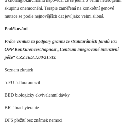
u cholangiokarcinomů napovídá, že se jedná o velmi heterogenní
skupinu onemocnění. Terapie zaměřená na konkrétní genové
mutace se podle nejnovějších dat jeví jako velmi slibná.
Poděkování
Práce vznikla za podpory grantu ze strukturálních fondů EU
OPP Konkurenceschopnost „Centrum integrované intenzivní
péče“ CZ2.16/3.1.00/21533.
Seznam zkratek
5-FU 5-fluorouracil
BED biologicky ekvivalentní dávky
BRT brachyterapie
DFS přežití bez známek nemoci