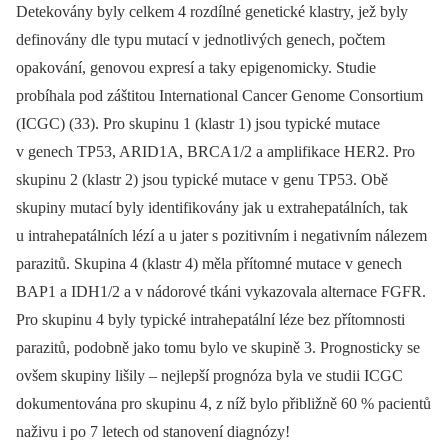
Detekovány byly celkem 4 rozdílné genetické klastry, jež byly
definovány dle typu mutací v jednotlivých genech, počtem
opakování, genovou expresí a taky epigenomicky. Studie
probíhala pod záštitou International Cancer Genome Consortium
(ICGC) (33). Pro skupinu 1 (klastr 1) jsou typické mutace
v genech TP53, ARID1A, BRCA1/2 a amplifikace HER2. Pro
skupinu 2 (klastr 2) jsou typické mutace v genu TP53. Obě
skupiny mutací byly identifikovány jak u extrahepatálních, tak
u intrahepatálních lézí a u jater s pozitivním i negativním nálezem
parazitů. Skupina 4 (klastr 4) měla přítomné mutace v genech
BAP1 a IDH1/2 a v nádorové tkáni vykazovala alternace FGFR.
Pro skupinu 4 byly typické intrahepatální léze bez přítomnosti
parazitů, podobně jako tomu bylo ve skupině 3. Prognosticky se
ovšem skupiny lišily –⁠ nejlepší prognóza byla ve studii ICGC
dokumentována pro skupinu 4, z níž bylo přibližně 60 % pacientů
naživu i po 7 letech od stanovení diagnózy!