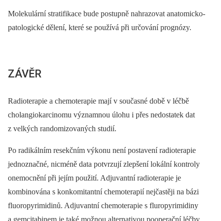
Molekulární stratifikace bude postupně nahrazovat anatomicko-
patologické dělení, které se používá při určování prognózy.
ZÁVĚR
Radioterapie a chemoterapie mají v současné době v léčbě
cholangiokarcinomu významnou úlohu i přes nedostatek dat
z velkých randomizovaných studií.
Po radikálním resekčním výkonu není postavení radioterapie
jednoznačné, nicméně data potvrzují zlepšení lokální kontroly
onemocnění při jejím použití. Adjuvantní radioterapie je
kombinována s konkomitantní chemoterapií nejčastěji na bázi
fluoropyrimidinů. Adjuvantní chemoterapie s fluropyrimidiny
a gemcitabinem je také možnou alternativou pooperační léčby,