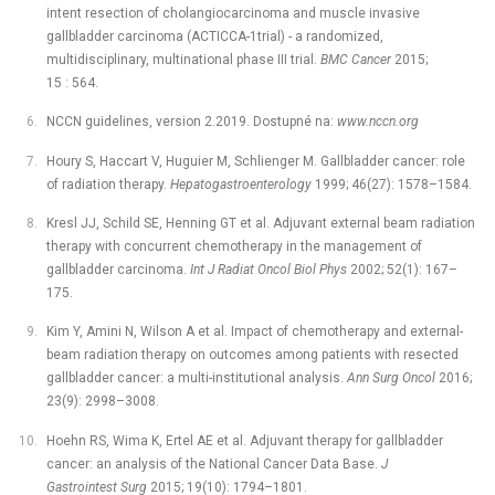
intent resection of cholangiocarcinoma and muscle invasive
gallbladder carcinoma (ACTICCA-1trial) -⁠ a randomized,
multidisciplinary, multinational phase III trial.
BMC Cancer
2015;
15 : 564.
NCCN guidelines, version 2.2019. Dostupné na:
www.nccn.org
Houry S, Haccart V, Huguier M, Schlienger M. Gallbladder cancer: role
of radiation therapy.
Hepatogastroenterology
1999; 46(27): 1578–1584.
Kresl JJ, Schild SE, Henning GT et al. Adjuvant external beam radiation
therapy with concurrent chemotherapy in the management of
gallbladder carcinoma.
Int J Radiat Oncol Biol Phys
2002; 52(1): 167–
175.
Kim Y, Amini N, Wilson A et al. Impact of chemotherapy and external-
beam radiation therapy on outcomes among patients with resected
gallbladder cancer: a multi-institutional analysis.
Ann Surg Oncol
2016;
23(9): 2998–3008.
Hoehn RS, Wima K, Ertel AE et al. Adjuvant therapy for gallbladder
cancer: an analysis of the National Cancer Data Base.
J
Gastrointest Surg
2015; 19(10): 1794–1801.