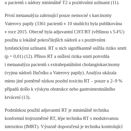
u pacientů s nádory minimálně T2 a pozitivními uzlinami (11).
První metaanalýza zahrnující pouze nemocné s karcinomy
Vaterovy papily (
3361 pacientů
v 10 studiích) byla publikována
v roce 2015.
Obecně byla adjuvantní CHT/RT (většinou s 5-FU)
použita u lokálně pokročilejších nádorů a s pozitivními
lymfatickými uzlinami. RT u nich signifikantně snížila riziko smrti
(p = 0,01)
(12)
.
Přínos RT a snížení rizika smrti potvrdila
i metaanalýza pacientů s extrahepatálními cholangiokarcinomy
(vyjma nádorů žlučníku a Vaterovy papily). Analýza ukázala
mimo jiné poměrně nízkou pozdní toxicitu RT –⁠ pouze u 2–9 %
případů došlo k výskytu obstrukce nebo gastrointestinálního
krvácení (13).
Podmínkou použití adjuvantní RT je minimálně technika
konformní trojrozměrné RT, lépe technika RT s modulovanou
intenzitou (IMRT). Výrazně doporučená je technika kontrolující