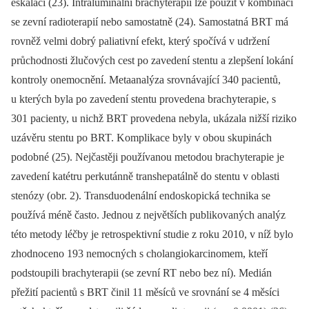
eskalaci (23). Intraluminální brachyterapii lze použít v kombinaci
se zevní radioterapií nebo samostatně (24). Samostatná BRT má
rovněž velmi dobrý paliativní efekt, který spočívá v udržení
průchodnosti žlučových cest po zavedení stentu a zlepšení lokání
kontroly onemocnění. Metaanalýza srovnávající 340 pacientů,
u kterých byla po zavedení stentu provedena brachyterapie, s
301 pacienty, u nichž BRT provedena nebyla, ukázala nižší riziko
uzávěru stentu po BRT. Komplikace byly v obou skupinách
podobné (25). Nejčastěji používanou metodou brachyterapie je
zavedení katétru perkutánně transhepatálně do stentu v oblasti
stenózy (obr. 2). Transduodenální endoskopická technika se
používá méně často. Jednou z největších publikovaných analýz
této metody léčby je retrospektivní studie z roku 2010, v níž bylo
zhodnoceno 193 nemocných s cholangiokarcinomem, kteří
podstoupili brachyterapii (se zevní RT nebo bez ní). Medián
přežití pacientů s BRT činil 11 měsíců ve srovnání se 4 měsíci