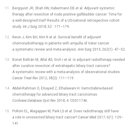
Bergquist JR, Shah HN, Habermann EB et al. Adjuvant systemic
therapy after resection of node positive gallbladder cancer: Time for
a well-designed trial? Results of a US-national retrospective cohort
study.
Int J Surg
2018; 52 : 171–179.
Kwon J, Kim BH, Kim K et al. Survival benefit of adjuvant
chemoradiotherapy in patients with ampulla of Vater cancer:
a systematic review and meta-analysis.
Ann Surg
2015; 262(1): 47–52.
Bonet Beltrán M, Allal AS, Gich I
et al
. Is adjuvant radiotherapy needed
after curative resection of extrahepatic biliary tract cancers?
A systematic review with a meta-analysis of observational studies.
Cancer
Treat Rev
2012; 38(2): 111–119.
Abdel-Rahman O, Elsayed Z, Elhalawani H. Gemcitabine-based
chemotherapy for advanced biliary tract carcinomas.
Cochrane Database Syst Rev
2018; 4: CD011746.
Pollom EL, Alagappan M, Park LS et al. Does radiotherapy still have
a role in unresected biliary tract cancer?
Cancer Med
2017; 6(1): 129–
141.