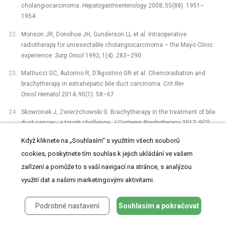
cholangiocarcinoma.
Hepatogastroenterology
2008; 55(88): 1951–
1954.
Monson JR, Donohue JH, Gunderson LL
et al
. Intraoperative
radiotherapy for unresectable cholangiocarcinoma –⁠ the Mayo Clinic
experience.
Surg Oncol
1992; 1(4): 283–290.
Mattiucci GC, Autorino R, D’Agostino GR et al. Chemoradiation and
brachytherapy in extrahepatic bile duct carcinoma.
Crit Rev
Oncol Hematol
2014; 90(1): 58–67.
Skowronek J, Zwierzchowski G. Brachytherapy in the treatment of bile
duct cancer -⁠ a tough challenge.
J Contemp Brachytherapy
2017; 9(2):
187–195.
Když kliknete na „Souhlasím“ s využitím všech souborů
Xu X, Li J, Wu J et al. A systematic review and meta-analysis of
cookies, poskytnete tím souhlas k jejich ukládání ve vašem
intraluminal brachytherapy versus stent alone in the treatment of
zařízení a pomůže to s vaší navigací na stránce, s analýzou
malignant obstructive jaundice.
Cardiovasc Intervent Radiol
2018; 41(2):
využití dat a našimi marketingovými aktivitami.
206–217.
Shinohara ET, Guo M, Mitra N, Metz JM. Brachytherapy in the treatment
Podrobné nastavení
Souhlasím a pokračovat
of cholangiocarcinoma.
Int J Radiat Oncol Biol Phys
2010; 78(3): 722–
728.