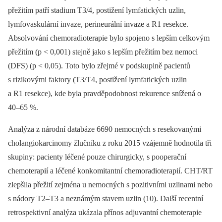
přežitím patří stadium T3/4, postižení lymfatických uzlin,
lymfovaskulární invaze, perineurální invaze a R1 resekce.
Absolvování chemoradioterapie bylo spojeno s lepším celkovým
přežitím (p < 0,001) stejně jako s lepším přežitím bez nemoci
(DFS) (p < 0,05). Toto bylo zřejmé v podskupině pacientů
s rizikovými faktory (T3/T4, postižení lymfatických uzlin
a R1 resekce), kde byla pravděpodobnost rekurence snížená o
40–65 %.
Analýza z národní databáze 6690 nemocných s resekovanými
cholangiokarcinomy žlučníku z roku 2015 vzájemně hodnotila tři
skupiny: pacienty léčené pouze chirurgicky, s pooperační
chemoterapií a léčené konkomitantní chemoradioterapií. CHT/RT
zlepšila přežití zejména u nemocných s pozitivními uzlinami nebo
s nádory T2–T3 a neznámým stavem uzlin (10). Další recentní
retrospektivní analýza ukázala přínos adjuvantní chemoterapie