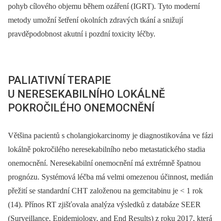
pohyb cílového objemu během ozáření (IGRT). Tyto moderní
metody umožní šetření okolních zdravých tkání a snižují
pravděpodobnost akutní i pozdní toxicity léčby.
PALIATIVNÍ TERAPIE
U NERESEKABILNÍHO LOKÁLNĚ
POKROČILÉHO ONEMOCNĚNÍ
Většina pacientů s cholangiokarcinomy je diagnostikována ve fázi
lokálně pokročilého neresekabilního nebo metastatického stadia
onemocnění. Neresekabilní onemocnění má extrémně špatnou
prognózu. Systémová léčba má velmi omezenou účinnost, medián
přežití se standardní CHT založenou na gemcitabinu je < 1 rok
(14). Přínos RT zjišťovala analýza výsledků z databáze SEER
(Surveillance, Epidemiology, and End Results) z roku 2017, která