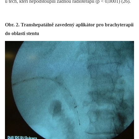
u těch, kteří nepodstoupili žádnou radioterapii (p < 0,0001) (26).
Obr. 2. Transhepatálně zavedený aplikátor pro brachyterapii
do oblasti stentu