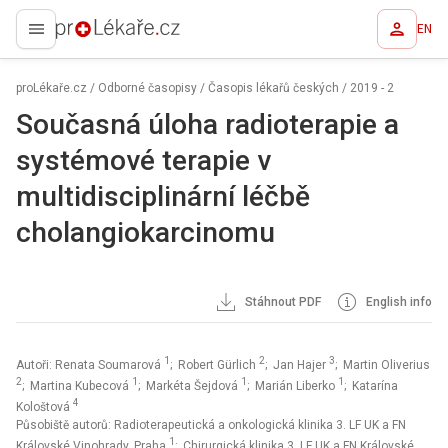
EN
proLékaře.cz
proLékaře.cz
/
Odborné časopisy
/
Časopis lékařů českých
/
2019 - 2
Současná úloha radioterapie a
systémové terapie v
multidisciplinární léčbě
cholangiokarcinomu
Stáhnout PDF
English info
1
2
3
Autoři: Renata Soumarová
; Robert Gürlich
; Jan Hajer
; Martin Oliverius
2
1
1
1
; Martina Kubecová
; Markéta Šejdová
; Marián Liberko
; Katarína
4
Kološtová
Působiště autorů: Radioterapeutická a onkologická klinika 3. LF UK a FN
1
Královské Vinohrady, Praha
; Chirurgická klinika 3. LF UK a FN Královské