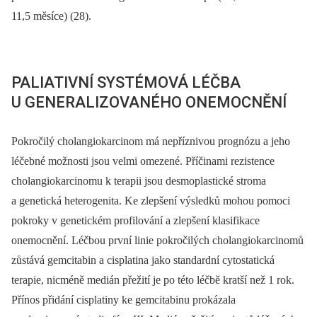
11,5 měsíce) (28).
PALIATIVNÍ SYSTÉMOVÁ LÉČBA
U GENERALIZOVANÉHO ONEMOCNĚNÍ
Pokročilý cholangiokarcinom má nepříznivou prognózu a jeho
léčebné možnosti jsou velmi omezené. Příčinami rezistence
cholangiokarcinomu k terapii jsou desmoplastické stroma
a genetická heterogenita. Ke zlepšení výsledků mohou pomoci
pokroky v genetickém profilování a zlepšení klasifikace
onemocnění. Léčbou první linie pokročilých cholangiokarcinomů
zůstává gemcitabin a cisplatina jako standardní cytostatická
terapie, nicméně medián přežití je po této léčbě kratší než 1 rok.
Přínos přidání cisplatiny ke gemcitabinu prokázala