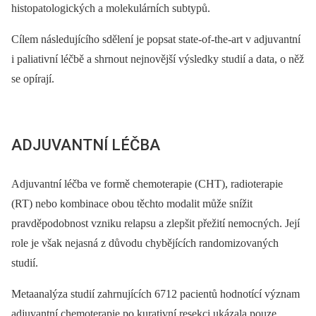
histopatologických a molekulárních subtypů.
Cílem následujícího sdělení je popsat state-of-the-art v adjuvantní
i paliativní léčbě a shrnout nejnovější výsledky studií a data, o něž
se opírají.
ADJUVANTNÍ LÉČBA
Adjuvantní léčba ve formě chemoterapie (CHT), radioterapie
(RT) nebo kombinace obou těchto modalit může snížit
pravděpodobnost vzniku relapsu a zlepšit přežití nemocných. Její
role je však nejasná z důvodu chybějících randomizovaných
studií.
Metaanalýza studií zahrnujících 6712 pacientů hodnotící význam
adjuvantní chemoterapie po kurativní resekci ukázala pouze