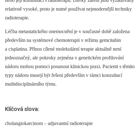
nebo její kombinací s radioterapií. Dávky záření jsou vyžadovány
relativně vysoké, proto je nutné používat nejmodernější techniky
radioterapie.
Léčba metastatického onemocnění je v současné době založena
především na systémové chemoterapii v režimu gemcitabin
a cisplatina. Přínos cílené molekulární terapie aktuálně není
jednoznačný, ale pokroky zejména v genetickém profilování
nádoru mohou pomoci posunout klinickou praxi. Pacienti s těmito
typy nádoru musejí být řešeni především v rámci konzultací
multidisciplinárního týmu.
Klíčová slova:
cholangiokarcinom – adjuvantní radioterapie