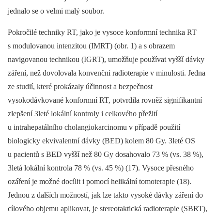
jednalo se o velmi malý soubor.
Pokročilé techniky RT, jako je vysoce konformní technika RT
s modulovanou intenzitou (IMRT) (obr. 1) a s obrazem
navigovanou technikou (IGRT), umožňuje používat vyšší dávky
záření, než dovolovala konvenční radioterapie v minulosti. Jedna
ze studií, které prokázaly účinnost a bezpečnost
vysokodávkované konformní RT, potvrdila rovněž signifikantní
zlepšení 3leté lokální kontroly i celkového přežití
u intrahepatálního cholangiokarcinomu v případě použití
biologicky ekvivalentní dávky (BED) kolem 80 Gy. 3leté OS
u pacientů s BED vyšší než 80 Gy dosahovalo 73 % (vs. 38 %),
3letá lokální kontrola 78 % (vs. 45 %) (17). Vysoce přesného
ozáření je možné docílit i pomocí helikální tomoterapie (18).
Jednou z dalších možností, jak lze takto vysoké dávky záření do
cílového objemu aplikovat, je stereotaktická radioterapie (SBRT),