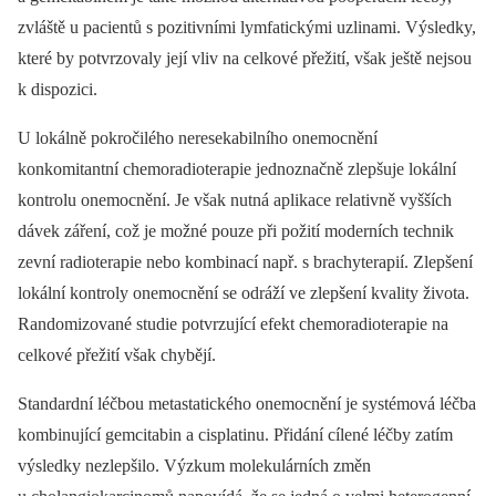
zvláště u pacientů s pozitivními lymfatickými uzlinami. Výsledky,
které by potvrzovaly její vliv na celkové přežití, však ještě nejsou
k dispozici.
U lokálně pokročilého neresekabilního onemocnění
konkomitantní chemoradioterapie jednoznačně zlepšuje lokální
kontrolu onemocnění. Je však nutná aplikace relativně vyšších
dávek záření, což je možné pouze při požití moderních technik
zevní radioterapie nebo kombinací např. s brachyterapií. Zlepšení
lokální kontroly onemocnění se odráží ve zlepšení kvality života.
Randomizované studie potvrzující efekt chemoradioterapie na
celkové přežití však chybějí.
Standardní léčbou metastatického onemocnění je systémová léčba
kombinující gemcitabin a cisplatinu. Přidání cílené léčby zatím
výsledky nezlepšilo. Výzkum molekulárních změn