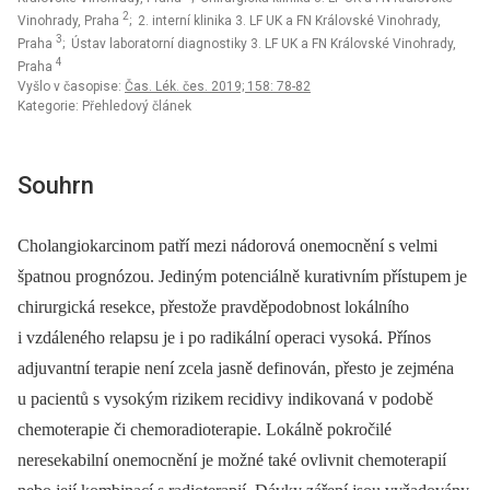
2
Vinohrady, Praha
; 2. interní klinika 3. LF UK a FN Královské Vinohrady,
3
Praha
; Ústav laboratorní diagnostiky 3. LF UK a FN Královské Vinohrady,
4
Praha
Vyšlo v časopise:
Čas. Lék. čes. 2019; 158: 78-82
Kategorie: Přehledový článek
Souhrn
Cholangiokarcinom patří mezi nádorová onemocnění s velmi
špatnou prognózou. Jediným potenciálně kurativním přístupem je
chirurgická resekce, přestože pravděpodobnost lokálního
i vzdáleného relapsu je i po radikální operaci vysoká. Přínos
adjuvantní terapie není zcela jasně definován, přesto je zejména
u pacientů s vysokým rizikem recidivy indikovaná v podobě
chemoterapie či chemoradioterapie. Lokálně pokročilé
neresekabilní onemocnění je možné také ovlivnit chemoterapií