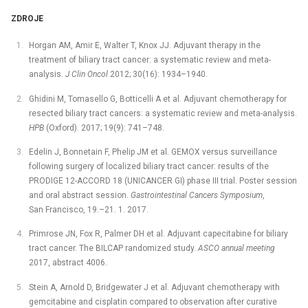
ZDROJE
Horgan AM, Amir E, Walter T, Knox JJ. Adjuvant therapy in the
treatment of biliary tract cancer: a systematic review and meta-
analysis.
J Clin Oncol
2012; 30(16): 1934–1940.
Ghidini M, Tomasello G, Botticelli A et al. Adjuvant chemotherapy for
resected biliary tract cancers: a systematic review and meta-analysis.
HPB
(Oxford). 2017; 19(9): 741–748.
Edelin J, Bonnetain F, Phelip JM et al. GEMOX versus surveillance
following surgery of localized biliary tract cancer: results of the
PRODIGE 12-ACCORD 18 (UNICANCER GI) phase III trial. Poster session
and oral abstract session.
Gastrointestinal Cancers Symposium
,
San Francisco, 19.–21. 1. 2017.
Primrose JN, Fox R, Palmer DH et al. Adjuvant capecitabine for biliary
tract cancer. The BILCAP randomized study.
ASCO annual meeting
2017, abstract 4006.
Stein A, Arnold D, Bridgewater J et al. Adjuvant chemotherapy with
gemcitabine and cisplatin compared to observation after curative