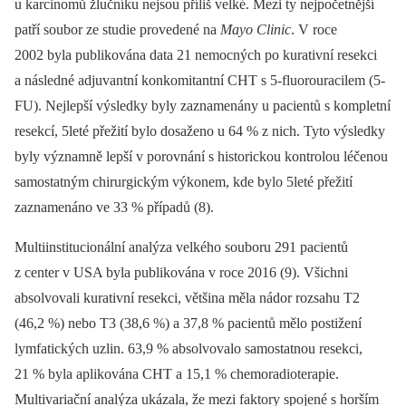
u karcinomů žlučníku nejsou příliš velké. Mezi ty nejpočetnější
patří soubor ze studie provedené na
Mayo Clinic
. V roce
2002 byla publikována data 21 nemocných po kurativní resekci
a následné adjuvantní konkomitantní CHT s 5-fluorouracilem (5-
FU). Nejlepší výsledky byly zaznamenány u pacientů s kompletní
resekcí, 5leté přežití bylo dosaženo u 64 % z nich. Tyto výsledky
byly významně lepší v porovnání s historickou kontrolou léčenou
samostatným chirurgickým výkonem, kde bylo 5leté přežití
zaznamenáno ve 33 % případů (8).
Multiinstitucionální analýza velkého souboru 291 pacientů
z center v USA byla publikována v roce 2016 (9). Všichni
absolvovali kurativní resekci, většina měla nádor rozsahu T2
(46,2 %) nebo T3 (38,6 %) a 37,8 % pacientů mělo postižení
lymfatických uzlin. 63,9 % absolvovalo samostatnou resekci,
21 % byla aplikována CHT a 15,1 % chemoradioterapie.
Multivariační analýza ukázala, že mezi faktory spojené s horším