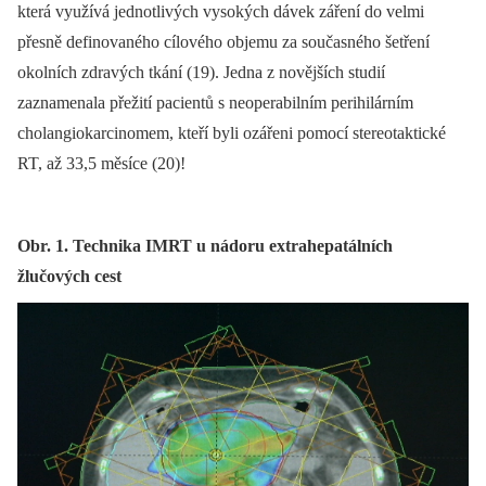
která využívá jednotlivých vysokých dávek záření do velmi
přesně definovaného cílového objemu za současného šetření
okolních zdravých tkání (19). Jedna z novějších studií
zaznamenala přežití pacientů s neoperabilním perihilárním
cholangiokarcinomem, kteří byli ozářeni pomocí stereotaktické
RT, až 33,5 měsíce (20)!
Obr. 1. Technika IMRT u nádoru extrahepatálních
žlučových cest