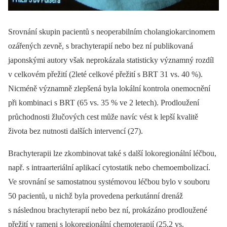
Srovnání skupin pacientů s neoperabilním cholangiokarcinomem
ozářených zevně, s brachyterapií nebo bez ní publikovaná
japonskými autory však neprokázala statisticky významný rozdíl
v celkovém přežití (2leté celkové přežití s BRT 31 vs. 40 %).
Nicméně významně zlepšená byla lokální kontrola onemocnění
při kombinaci s BRT (65 vs. 35 % ve 2 letech). Prodloužení
průchodnosti žlučových cest může navíc vést k lepší kvalitě
života bez nutnosti dalších intervencí (27).
Brachyterapii lze zkombinovat také s další lokoregionální léčbou,
např. s intraarteriální aplikací cytostatik nebo chemoembolizací.
Ve srovnání se samostatnou systémovou léčbou bylo v souboru
50 pacientů, u nichž byla provedena perkutánní drenáž
s následnou brachyterapií nebo bez ní, prokázáno prodloužené
přežití v rameni s lokoregionální chemoterapií (25,2 vs.