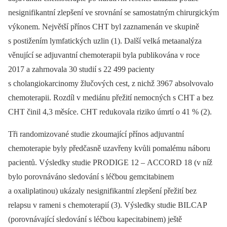
nesignifikantní zlepšení ve srovnání se samostatným chirurgickým
výkonem. Největší přínos CHT byl zaznamenán ve skupině
s postižením lymfatických uzlin (1). Další velká metaanalýza
věnující se adjuvantní chemoterapii byla publikována v roce
2017 a zahrnovala 30 studií s 22 499 pacienty
s cholangiokarcinomy žlučových cest, z nichž 3967 absolvovalo
chemoterapii. Rozdíl v mediánu přežití nemocných s CHT a bez
CHT činil 4,3 měsíce. CHT redukovala riziko úmrtí o 41 % (2).
Tři randomizované studie zkoumající přínos adjuvantní
chemoterapie byly předčasně uzavřeny kvůli pomalému náboru
pacientů. Výsledky studie PRODIGE 12 –⁠ ACCORD 18 (v níž
bylo porovnáváno sledování s léčbou gemcitabinem
a oxaliplatinou) ukázaly nesignifikantní zlepšení přežití bez
relapsu v rameni s chemoterapií (3). Výsledky studie BILCAP
(porovnávající sledování s léčbou kapecitabinem) ještě