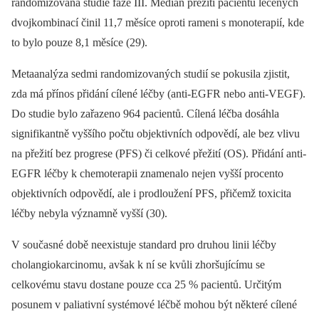
randomizovaná studie fáze III. Medián přežití pacientů léčených
dvojkombinací činil 11,7 měsíce oproti rameni s monoterapií, kde
to bylo pouze 8,1 měsíce (29).
Metaanalýza sedmi randomizovaných studií se pokusila zjistit,
zda má přínos přidání cílené léčby (anti-EGFR nebo anti-VEGF).
Do studie bylo zařazeno 964 pacientů. Cílená léčba dosáhla
signifikantně vyššího počtu objektivních odpovědí, ale bez vlivu
na přežití bez progrese (PFS) či celkové přežití (OS). Přidání anti-
EGFR léčby k chemoterapii znamenalo nejen vyšší procento
objektivních odpovědí, ale i prodloužení PFS, přičemž toxicita
léčby nebyla významně vyšší (30).
V současné době neexistuje standard pro druhou linii léčby
cholangiokarcinomu, avšak k ní se kvůli zhoršujícímu se
celkovému stavu dostane pouze cca 25 % pacientů. Určitým
posunem v paliativní systémové léčbě mohou být některé cílené