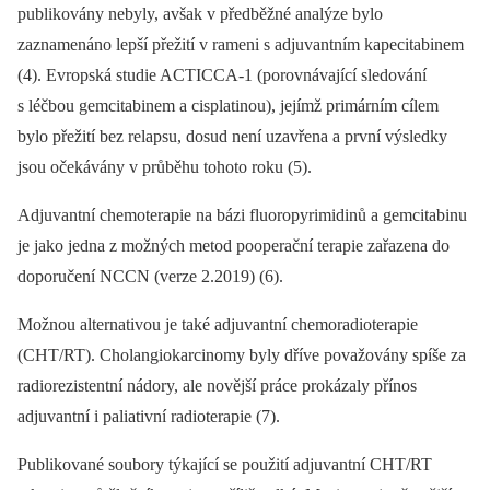
publikovány nebyly, avšak v předběžné analýze bylo
zaznamenáno lepší přežití v rameni s adjuvantním kapecitabinem
(4). Evropská studie ACTICCA-1 (porovnávající sledování
s léčbou gemcitabinem a cisplatinou), jejímž primárním cílem
bylo přežití bez relapsu, dosud není uzavřena a první výsledky
jsou očekávány v průběhu tohoto roku (5).
Adjuvantní chemoterapie na bázi fluoropyrimidinů a gemcitabinu
je jako jedna z možných metod pooperační terapie zařazena do
doporučení NCCN (verze 2.2019) (6).
Možnou alternativou je také adjuvantní chemoradioterapie
(CHT/RT). Cholangiokarcinomy byly dříve považovány spíše za
radiorezistentní nádory, ale novější práce prokázaly přínos
adjuvantní i paliativní radioterapie (7).
Publikované soubory týkající se použití adjuvantní CHT/RT