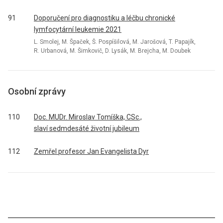
91
Doporučení pro diagnostiku a léčbu chronické
lymfocytární leukemie 2021
L. Smolej, M. Špaček, Š. Pospíšilová, M. Jarošová, T. Papajík,
R. Urbanová, M. Šimkovič, D. Lysák, M. Brejcha, M. Doubek
Osobní zprávy
110
Doc. MUDr. Miroslav Tomíška, CSc.,
slaví sedmdesáté životní jubileum
112
Zemřel profesor Jan Evangelista Dyr