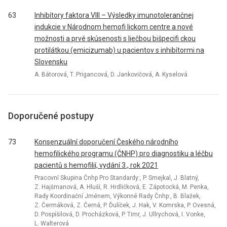
63
Inhibítory faktora VIII – Výsledky imunotolerančnej
indukcie v Národnom hemofi lickom centre a nové
možnosti a prvé skúsenosti s liečbou bišpecifi ckou
protilátkou (emicizumab) u pacientov s inhibítormi na
Slovensku
A. Bátorová, T. Prigancová, D. Jankovičová, A. Kyselová
Doporučené postupy
73
Konsenzuální doporučení Českého národního
hemofilického programu (ČNHP) pro diagnostiku a léčbu
pacientů s hemofilií, vydání 3., rok 2021
Pracovní Skupina Čnhp Pro Standardy:, P. Smejkal, J. Blatný,
Z. Hajšmanová, A. Hluší, R. Hrdličková, E. Zápotocká, M. Penka,
Rady Koordinační Jménem, Výkonné Rady Čnhp:, B. Blažek,
Z. Čermáková, Z. Černá, P. Ďulíček, J. Hak, V. Komrska, P. Ovesná,
D. Pospíšilová, D. Procházková, P. Timr, J. Ullrychová, I. Vonke,
L. Walterová