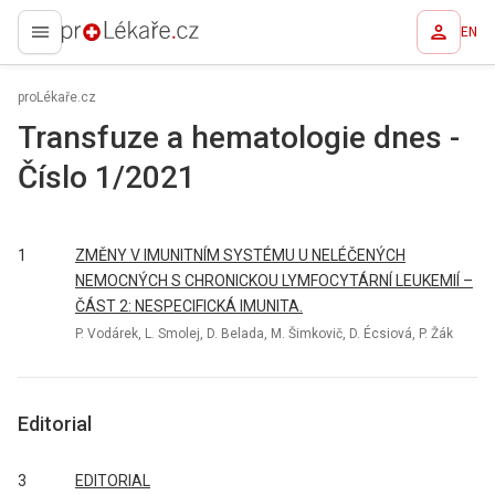
EN
proLékaře.cz
proLékaře.cz
Transfuze a hematologie dnes -
Číslo 1/2021
1
ZMĚNY V IMUNITNÍM SYSTÉMU U NELÉČENÝCH
NEMOCNÝCH S CHRONICKOU LYMFOCYTÁRNÍ LEUKEMIÍ –
ČÁST 2: NESPECIFICKÁ IMUNITA.
P. Vodárek, L. Smolej, D. Belada, M. Šimkovič, D. Écsiová, P. Žák
Editorial
3
EDITORIAL