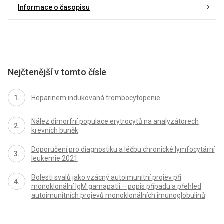
Informace o časopisu
Nejčtenější v tomto čísle
Heparinem indukovaná trombocytopenie
Nález dimorfní populace erytrocytů na analyzátorech
krevních buněk
Doporučení pro diagnostiku a léčbu chronické lymfocytární
leukemie 2021
Bolesti svalů jako vzácný autoimunitní projev při
monoklonální IgM gamapatii – popis případu a přehled
autoimunitních projevů monoklonálních imunoglobulinů