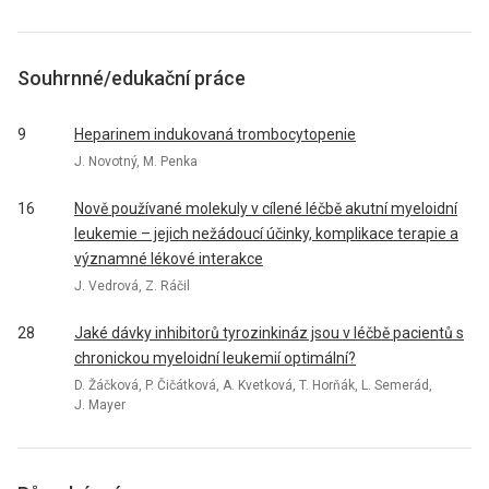
Souhrnné/edukační práce
9
Heparinem indukovaná trombocytopenie
J. Novotný, M. Penka
16
Nově používané molekuly v cílené léčbě akutní myeloidní
leukemie – jejich nežádoucí účinky, komplikace terapie a
významné lékové interakce
J. Vedrová, Z. Ráčil
28
Jaké dávky inhibitorů tyrozinkináz jsou v léčbě pacientů s
chronickou myeloidní leukemií optimální?
D. Žáčková, P. Čičátková, A. Kvetková, T. Horňák, L. Semerád,
J. Mayer