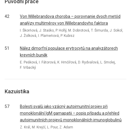
Původní práce
42
Von Willebrandova choroba – porovnanie dvoch metód
analýzy multimérov von Willebrandovho faktora
I. Škorňová, J. Staško, P. Hollý, M. Dobrotová, T. Šimurda, J. Sokol,
J. Žolková, I. Plameňová, P. Kubisz
51
Nález dimorfní populace erytrocytů na analyzátorech
krevních buněk
E. Pešková, I. Fátorová, K. Hrnčířová, D. Rydvalová, L. Smolej,
F. Vrbacký
Kazuistika
57
Bolesti svalů jako vzácný autoimunitní projev při
monoklonální IgM gamapatii – popis případu a přehled
autoimunitních projevů monoklonálních imunoglobulinů
Z. Král, M. Krejčí, L. Pour, Z. Adam