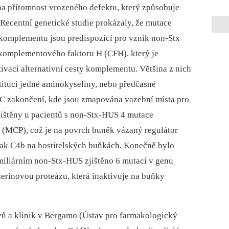
a přítomnost vrozeného defektu, který způsobuje
ecentní genetické studie prokázaly, že mutace
 komplementu jsou predispozicí pro vznik non-Stx
 komplementového faktoru H (CFH), který je
vaci alternativní cesty komplementu. Většina z nich
tituci jedné aminokyseliny, nebo předčasné
o C zakončení, kde jsou zmapována vazební místa pro
jištěny u pacientů s non-Stx-HUS 4 mutace
(MCP), což je na povrch buněk vázaný regulátor
tak C4b na hostitelských buňkách. Konečně bylo
miliárním non-Stx-HUS zjištěno 6 mutací v genu
í serinovou proteázu, která inaktivuje na buňky
vů a klinik v Bergamo (Ústav pro farmakologický