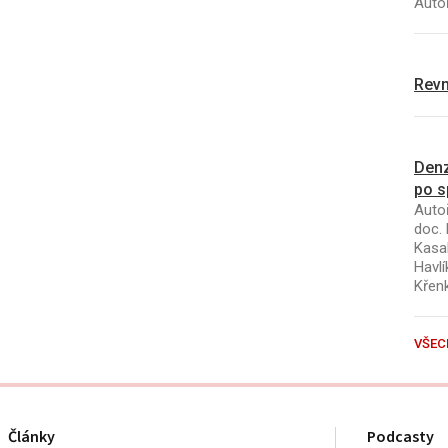
Autoř
Revm
Denz
po s
Autoř
doc. 
Kasal
Havlí
Křen
VŠEC
Články
Podcasty