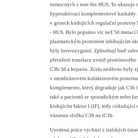
nemocných s non-Stx HUS. To ukazuje n
hyperaktivaci komplementové kaskády. R
v genech kódujících regulační proteiny
-⁠ HUS. Bylo popsáno víc než 50 mutací
plazmatickým proteinem inhibujícím akti
byly heterozygotní. Způsobují buď subs
přerušení translace uvnitř proteinovéh
C3b/3d a heparin. Zcela nedávno byly z
v membránovém kofaktorovém proteinu 
komplementu, který degraduje jak C3b 
také u pacientů se sporadickým nebo fa
kódujícím faktor I (IF), tedy cirkulujíc
vázanou složku C3b na iC3b.
Uvedená práce vychází z italských ústa