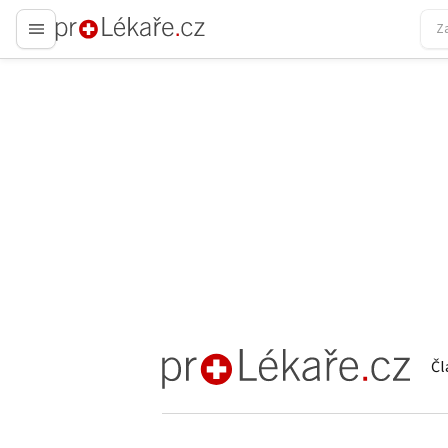
proLékaře.cz
Čl
proLékaře.cz