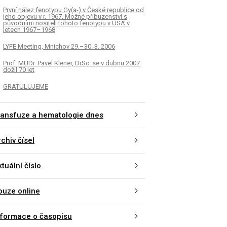
První nález fenotypu Gy(a-) v České republice od
jeho objevu v r. 1967. Možné příbuzenství s
původními nositeli tohoto fenotypu v USA v
letech 1967–1968
LYFE Meeting, Mnichov 29.–30. 3. 2006
Prof. MUDr. Pavel Klener, DrSc. se v dubnu 2007
dožil 70 let
GRATULUJEME
ransfuze a hematologie dnes
chiv čísel
tuální číslo
ouze online
nformace o časopisu