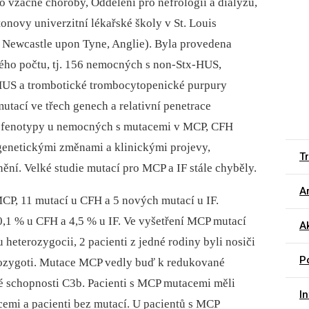
vzácné choroby, Oddělení pro nefrologii a dialýzu,
novy univerzitní lékařské školy v St. Louis
v Newcastle upon Tyne, Anglie). Byla provedena
ého počtu, tj. 156 nemocných s non-Stx-HUS,
HUS a trombotické trombocytopenické purpury
utací ve třech genech a relativní penetrace
é fenotypy u nemocných s mutacemi v MCP, CFH
 genetickými změnami a klinickými projevy,
T
ní. Velké studie mutací pro MCP a IF stále chyběly.
Ar
 MCP, 11 mutací u CFH a 5 nových mutací u IF.
,1 % u CFH a 4,5 % u IF. Ve vyšetření MCP mutací
Ak
u heterozygocii, 2 pacienti z jedné rodiny byli nosiči
P
rozygoti. Mutace MCP vedly buď k redukované
é schopnosti C3b. Pacienti s MCP mutacemi měli
I
cemi a pacienti bez mutací. U pacientů s MCP