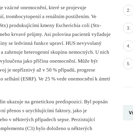
 vzácné onemocnění, které se projevuje
í, trombocytopenií a renálním postižením. Ve
(Stx) produkujícími kmeny Escherichia coli (Stx-
nebo krvavé průjmy. Asi polovina pacientů vyžaduje
tšiny se ledvinná funkce upraví. HUS nevyvolaný
 a zahrnuje heterogenní skupinu nemocných. U nich
x vyloučena jako příčina onemocnění. Může být
voj je nepříznivý až v 50 % případů, progrese
ho selhání (ESRF). Ve 25 % vede onemocnění k úmrtí
din ukazuje na genetickou predispozici. Byl popsán
í přenos s urychlujícími faktory, jako je
V
bo v některých případech sepse. Perzistující
 komplementu (C3) bylo doloženo u některých