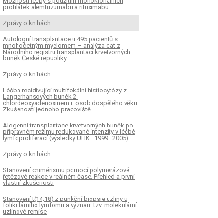
Možnosti léčby s použitím monoklonálních
protilátek alemtuzumabu a rituximabu
Zprávy o knihách
Autologní transplantace u 495 pacientů s
mnohočetným myelomem – analýza dat z
Národního registru transplantací krvetvorných
buněk České republiky
Zprávy o knihách
Léčba recidivující multifokální histiocytózy z
Langerhansových buněk 2-
chlordeoxyadenosinem u osob dospělého věku.
Zkušenosti jednoho pracoviště
Alogenní transplantace krvetvorných buněk po
přípravném režimu redukované intenzity v léčbě
lymfoproliferací (výsledky ÚHKT 1999–2005)
Zprávy o knihách
Stanovení chimérismu pomocí polymerázové
řetězové reakce v reálném čase. Přehled a první
vlastní zkušenosti
Stanovení t(14;18) z punkční biopsie uzliny u
folikulárního lymfomu a význam tzv. molekulární
uzlinové remise