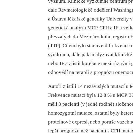
výzkum, Klinické výzkumné centrum pro 
dále Revmatologické oddělení Washingto
a Ústavu lékařské genetiky Univerzity 
genetická analýza MCP, CFH a IF u velk
převzatých do Mezinárodního registru 
(TTP). Cílem bylo stanovení frekvence m
syndromu, dále pak analyzovat klinick
nebo IF a zjistit korelace mezi různými
odpovědí na terapii a prognózu onemocně
Autoři zjistili 14 nezávislých mutací u
Frekvence mutací byla 12,8 % u MCP, 30
měli 3 pacienti (v jedné rodině) složeno
homozygotní mutace, ostatní byly hete
proteinové expresi, nebo poruše vazebn
lepší prognózu než pacienti s CFH muta