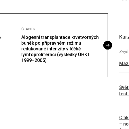
ČLÁNEK
ČLÁNE
Kur
e
Alogenní transplantace krvetvorných
Zpráv
buněk po přípravném režimu
redukované intenzity v léčbě
Zvyšt
lymfoproliferací (výsledky ÚHKT
1999–2005)
Mazo
Svět
test
Citi
– no