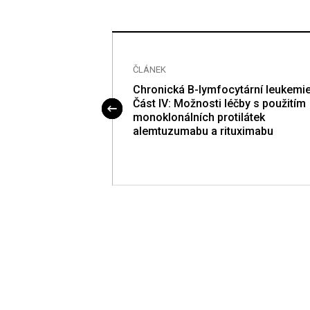
ČLÁNEK
multifokální
Chronická B-lymfocytární leukemi
ngerhansových
Část IV: Možnosti léčby s použitím
xyadenosinem u
monoklonálních protilátek
ku. Zkušenosti
alemtuzumabu a rituximabu
ě