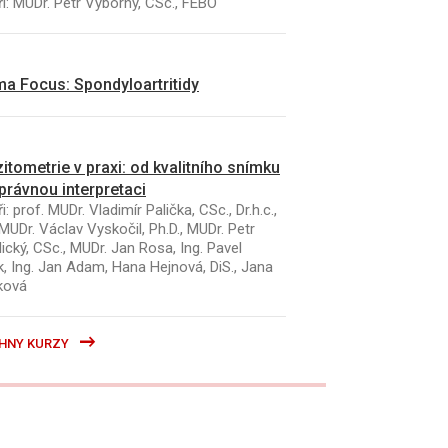
i: MUDr. Petr Výborný, CSc., FEBO
a Focus: Spondyloartritidy
itometrie v praxi: od kvalitního snímku
právnou interpretaci
i: prof. MUDr. Vladimír Palička, CSc., Dr.h.c.,
MUDr. Václav Vyskočil, Ph.D., MUDr. Petr
ický, CSc., MUDr. Jan Rosa, Ing. Pavel
k, Ing. Jan Adam, Hana Hejnová, DiS., Jana
ková
HNY KURZY