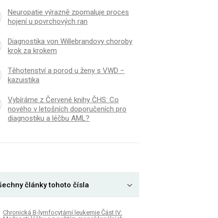
Neuropatie výrazně zpomaluje proces
hojení u povrchových ran
Diagnostika von Willebrandovy choroby
krok za krokem
Těhotenství a porod u ženy s VWD −
kazuistika
Vybíráme z Červené knihy ČHS: Co
nového v letošních doporučeních pro
diagnostiku a léčbu AML?
šechny články tohoto čísla
Chronická B-lymfocytární leukemie Část IV: