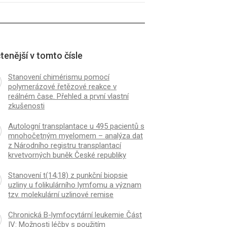
tenější v tomto čísle
Stanovení chimérismu pomocí
polymerázové řetězové reakce v
reálném čase. Přehled a první vlastní
zkušenosti
Autologní transplantace u 495 pacientů s
mnohočetným myelomem – analýza dat
z Národního registru transplantací
krvetvorných buněk České republiky
Stanovení t(14;18) z punkční biopsie
uzliny u folikulárního lymfomu a význam
tzv. molekulární uzlinové remise
Chronická B-lymfocytární leukemie Část
IV: Možnosti léčby s použitím