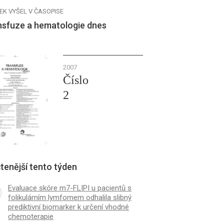
EK VYŠEL V ČASOPISE
nsfuze a hematologie dnes
2007
Číslo
2
tenější tento týden
Evaluace skóre m7-FLIPI u pacientů s
folikulárním lymfomem odhalila slibný
prediktivní biomarker k určení vhodné
chemoterapie