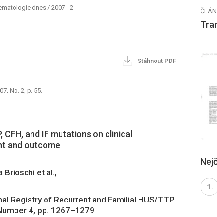
hematologie dnes
/
2007 - 2
ČLÁN
Tra
Stáhnout PDF
7, No. 2, p. 55.
 CFH, and IF mutations on clinical
ent and outcome
Nejč
Brioschi et al.,
nal Registry of Recurrent and Familial HUS/TTP
 Number 4, pp. 1267–1279