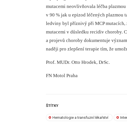
mutacemi neovlivňovala léčba plazmou 
v 90 % jak u epizod léčených plazmou t
ledviny byl příznivý při MCP mutacích,
mutacemi v důsledku recidiv choroby. C
a projevů choroby dokumentuje významn
naději pro zlepšení terapie tím, že umožn
Prof. MUDr. Otto Hrodek, DrSc.
FN Motol Praha
ŠTÍTKY
Hematologie a transfuzní lékařství
Inte