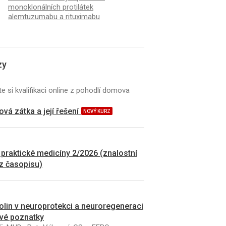
monoklonálních protilátek
alemtuzumabu a rituximabu
K
ČLÁNEK
zy
y o knihách
Stanovení chimérism
polymerázové řetězov
reálném čase. Přehled 
e si kvalifikaci online z pohodlí domova
zkušenosti
vá zátka a její řešení
NOVÝ KURZ
 praktické medicíny 2/2026 (znalostní
 z časopisu)
kolin v neuroprotekci a neuroregeneraci
vé poznatky