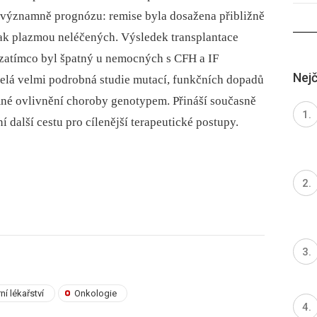
významně prognózu: remise byla dosažena přibližně
ak plazmou neléčených. Výsledek transplantace
 zatímco byl špatný u nemocných s CFH a IF
Nejč
elá velmi podrobná studie mutací, funkčních dopadů
é ovlivnění choroby genotypem. Přináší současně
í další cestu pro cílenější terapeutické postupy.
rní lékařství
Onkologie