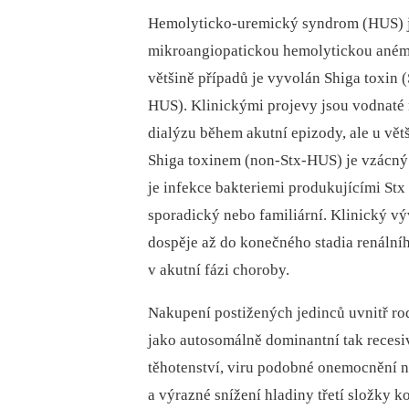
Hemolyticko-uremický syndrom (HUS) je
mikroangiopatickou hemolytickou anémi
většině případů je vyvolán Shiga toxin 
HUS). Klinickými projevy jsou vodnaté 
dialýzu během akutní epizody, ale u vě
Shiga toxinem (non-Stx-HUS) je vzácný
je infekce bakteriemi produkujícími St
sporadický nebo familiární. Klinický vý
dospěje až do konečného stadia renální
v akutní fázi choroby.
Nakupení postižených jedinců uvnitř ro
jako autosomálně dominantní tak recesivn
těhotenství, viru podobné onemocnění ne
a výrazné snížení hladiny třetí složky