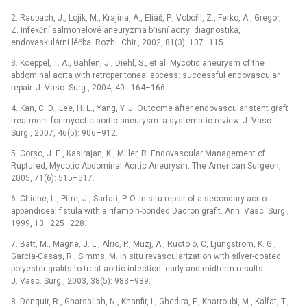
2. Raupach, J., Lojík, M., Krajina, A., Eliáš, P., Vobořil, Z., Ferko, A., Gregor,
Z. Infekční salmonelové aneuryzma břišní aorty: diagnostika,
endovaskulární léčba. Rozhl. Chir., 2002, 81(3): 107–115.
3. Koeppel, T. A., Gahlen, J., Diehl, S., et al. Mycotic aneurysm of the
abdominal aorta with retroperitoneal abcess: successful endovascular
repair. J. Vasc. Surg., 2004, 40 : 164–166.
4. Kan, C. D., Lee, H. L., Yang, Y. J. Outcome after endovascular stent graft
treatment for mycotic aortic aneurysm: a systematic review. J. Vasc.
Surg., 2007, 46(5): 906–912.
5. Corso, J. E., Kasirajan, K., Miller, R. Endovascular Management of
Ruptured, Mycotic Abdominal Aortic Aneurysm. The American Surgeon,
2005, 71(6): 515–517.
6. Chiche, L., Pitre, J., Sarfati, P. O. In situ repair of a secondary aorto-
appendiceal fistula with a rifampin-bonded Dacron grafit. Ann. Vasc. Surg.,
1999, 13 : 225–228.
7. Batt, M., Magne, J. L., Alric, P., Muzj, A., Ruotolo, C, Ljungstrom, K. G.,
Garcia-Casas, R., Simms, M. In situ revascularization with silver-coated
polyester grafits to treat aortic infection: early and midterm results.
J. Vasc. Surg., 2003, 38(5): 983–989.
8. Denguir, R., Gharsallah, N., Khanfir, I., Ghedira, F., Kharroubi, M., Kalfat, T.,