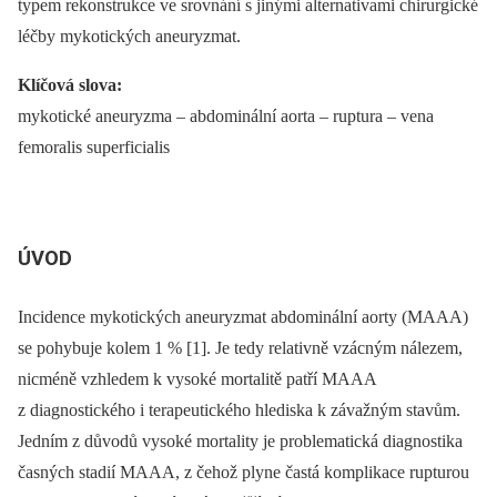
typem rekonstrukce ve srovnání s jinými alternativami chirurgické
léčby mykotických aneuryzmat.
Klíčová slova:
mykotické aneuryzma –⁠ abdominální aorta –⁠ ruptura –⁠ vena
femoralis superficialis
ÚVOD
Incidence mykotických aneuryzmat abdominální aorty (MAAA)
se pohybuje kolem 1 % [1]. Je tedy relativně vzácným nálezem,
nicméně vzhledem k vysoké mortalitě patří MAAA
z diagnostického i terapeutického hlediska k závažným stavům.
Jedním z důvodů vysoké mortality je problematická diagnostika
časných stadií MAAA, z čehož plyne častá komplikace rupturou