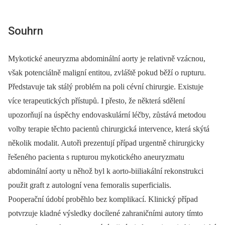
Souhrn
Mykotické aneuryzma abdominální aorty je relativně vzácnou,
však potenciálně maligní entitou, zvláště pokud běží o rupturu.
Představuje tak stálý problém na poli cévní chirurgie. Existuje
více terapeutických přístupů. I přesto, že některá sdělení
upozorňují na úspěchy endovaskulární léčby, zůstává metodou
volby terapie těchto pacientů chirurgická intervence, která skýtá
několik modalit. Autoři prezentují případ urgentně chirurgicky
řešeného pacienta s rupturou mykotického aneuryzmatu
abdominální aorty u něhož byl k aorto-biiliakální rekonstrukci
použit graft z autologní vena femoralis superficialis.
Pooperační údobí proběhlo bez komplikací. Klinický případ
potvrzuje kladné výsledky docílené zahraničními autory tímto