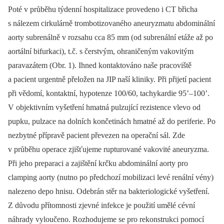
Poté v průběhu týdenní hospitalizace provedeno i CT břicha
s nálezem cirkulárně trombotizovaného aneuryzmatu abdominální
aorty subrenálně v rozsahu cca 85 mm (od subrenální etáže až po
aortální bifurkaci), t.č. s čerstvým, ohraničeným vakovitým
paravazátem (Obr. 1). Ihned kontaktováno naše pracoviště
a pacient urgentně přeložen na JIP naší kliniky. Při přijetí pacient
při vědomí, kontaktní, hypotenze 100/60, tachykardie 95’–100’.
V objektivním vyšetření hmatná pulzující rezistence vlevo od
pupku, pulzace na dolních končetinách hmatné až do periferie. Po
nezbytné přípravě pacient převezen na operační sál. Zde
v průběhu operace zjišťujeme rupturované vakovité aneuryzma.
Při jeho preparaci a zajištění krčku abdominální aorty pro
clamping aorty (nutno po předchozí mobilizaci levé renální vény)
nalezeno depo hnisu. Odebrán stěr na bakteriologické vyšetření.
Z důvodu přítomnosti zjevné infekce je použití umělé cévní
náhrady vyloučeno. Rozhodujeme se pro rekonstrukci pomocí