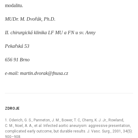
modalitu.
MUDr. M. Dvořák, Ph.D.
II. chirurgická klinika LF MU a FN u sv. Anny
Pekařská 53
656 91 Brno
e-mail: martin.dvorak@fnusa.cz
ZDROJE
1. Oderich, G. S., Panneton, J. M., Bower, T. C, Cherry, K. J. Jr., Rowland,
C. M., Noel, A. A., et al. Infected aortic aneurysm: aggressive presentation,
complicated early outcome, but durable results. J. Vasc. Surg., 2001, 34(5):
900–908.