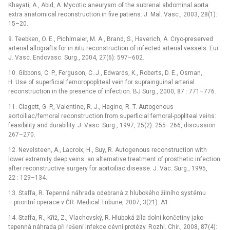
Khayati, A., Abid, A. Mycotic aneurysm of the subrenal abdominal aorta:
extra anatomical reconstruction in five patiens. J. Mal. Vasc., 2003, 28(1):
15–20.
9. Teebken, O. E., Pichlmaier, M. A., Brand, S., Haverich, A. Cryo-preserved
arterial allografts for in šitu reconstruction of infected arterial vessels. Eur.
J. Vasc. Endovasc. Surg., 2004, 27(6): 597–602.
10. Gibbons, C. P., Ferguson, C..J., Edwards, K., Roberts, D. E., Osman,
H. Use of superficial femoropopliteal vein for suprainguinal arterial
reconstruction in the presence of infection. BJ Surg., 2000, 87 : 771–776.
11. Clagett, G. P., Valentine, R. J., Hagino, R. T. Autogenous
aortoiliac/femoral reconstruction from superficial femoral-popliteal veins:
feasibility and durability. J. Vasc. Surg., 1997, 25(2): 255–266, discussion
267–270.
12. Nevelsteen, A., Lacroix, H., Suy, R. Autogenous reconstruction with
lower extremity deep veins: an alternative treatment of prosthetic infection
after reconstructive surgery for aortoiliac disease. J. Vac. Surg., 1995,
22 : 129–134.
13. Staffa, R. Tepenná náhrada odebraná z hlubokého žilního systému
–⁠ prioritní operace v ČR. Medical Tribune, 2007, 3(21): A1.
14. Staffa, R., Kříž, Z., Vlachovský, R. Hluboká žíla dolní končetiny jako
tepenná náhrada při řešení infekce cévní protézy. Rozhl. Chir., 2008, 87(4):