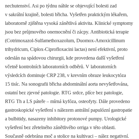
nechutenství. Asi po týdnu náhle se objevující bolesti zad
v sakrální krajině, bolesti břicha. Vyšetřen praktickým lékařem,
laboratorně zjištěna vysoká zánětlivá aktivita. Klinické symptomy
jsou bez průjmového onemocnění či zácpy. Antibiotická terapie
(Cotrimoxazol-Sulfamethoxazolum, Duomox-Amoxicillinum
trihydricum, Ciplox-Ciprofloxacini lactas) není efektivní, proto
odeslán na spádovou chirurgii, kde provedena další vyšetření
včetně kontrolních laboratorních odběrů. V laboratorních
výsledcích dominuje CRP 238, v krevním obraze leukocytóza
15 tisíc. Na sonografii břicha abdominální aorta nevyšetřována,
ostatní bez zjevné patologie. RTG srdce, plíce bez patologie,
RTG Th a LS páteře –⁠ mírná kyfóza, osteofyty. Dále provedeno
gastroskopické vyšetření s nálezem antrální papulózní gastropatie
a bulbitidy, nasazeny inhibitory protonové pumpy. Urologické
vyšetření bez zřetelného zánětlivého orriga v této oblasti.
Současně odebrána moč a stolice na kultivaci –⁠ nález negativní.