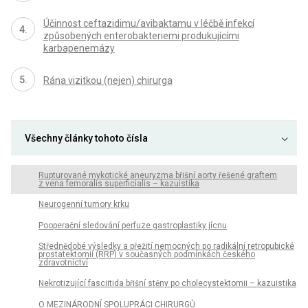
Účinnost ceftazidimu/avibaktamu v léčbě infekcí
způsobených enterobakteriemi produkujícími
karbapenemázy
Rána vizitkou (nejen) chirurga
Všechny články tohoto čísla
Rupturované mykotické aneuryzma břišní aorty řešené graftem
z vena femoralis superficialis – kazuistika
Neurogenní tumory krku
Pooperační sledování perfuze gastroplastiky jícnu
Střednědobé výsledky a přežití nemocných po radikální retropubické
prostatektomii (RRP) v současných podmínkách českého
zdravotnictví
Nekrotizující fasciitida břišní stěny po cholecystektomii – kazuistika
O MEZINÁRODNÍ SPOLUPRÁCI CHIRURGŮ