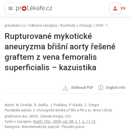
EN
proLékaře.cz
proLékaře.cz
/
Odborné časopisy
/
Rozhledy v chirurgii
/
2009 - 1
Rupturované mykotické
aneuryzma břišní aorty řešené
graftem z vena femoralis
superficialis – kazuistika
Stáhnout PDF
English info
Autoři: M. Dvořák; R. Staffa; J. Podlaha; P. Gladiš; Z. Gregor
Působiště autorů: II. chirurgická klinika LF MU a FN u sv. Anny v Brně,
přednosta doc. MUDr. Zdeněk Gregor, CSc.
Vyšlo v časopise:
Rozhl. Chir., 2009, roč. 88, č. 1, s. 11-13.
Kategorie: Monotematický speciál - Původní práce