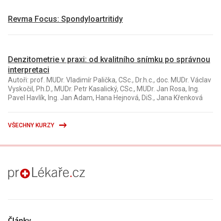
Revma Focus: Spondyloartritidy
Denzitometrie v praxi: od kvalitního snímku po správnou
interpretaci
Autoři: prof. MUDr. Vladimír Palička, CSc., Dr.h.c., doc. MUDr. Václav
Vyskočil, Ph.D., MUDr. Petr Kasalický, CSc., MUDr. Jan Rosa, Ing.
Pavel Havlík, Ing. Jan Adam, Hana Hejnová, DiS., Jana Křenková
VŠECHNY KURZY
proLékaře.cz
Články