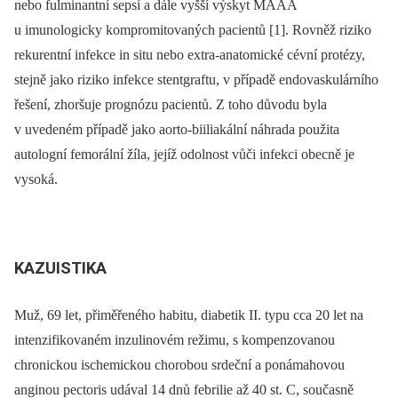
nebo fulminantní sepsí a dále vyšší výskyt MAAA
u imunologicky kompromitovaných pacientů [1]. Rovněž riziko
rekurentní infekce in situ nebo extra-anatomické cévní protézy,
stejně jako riziko infekce stentgraftu, v případě endovaskulárního
řešení, zhoršuje prognózu pacientů. Z toho důvodu byla
v uvedeném případě jako aorto-biiliakální náhrada použita
autologní femorální žíla, jejíž odolnost vůči infekci obecně je
vysoká.
KAZUISTIKA
Muž, 69 let, přiměřeného habitu, diabetik II. typu cca 20 let na
intenzifikovaném inzulinovém režimu, s kompenzovanou
chronickou ischemickou chorobou srdeční a ponámahovou
anginou pectoris udával 14 dnů febrilie až 40 st. C, současně