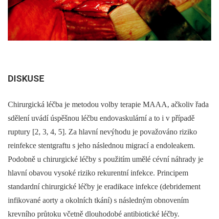
DISKUSE
Chirurgická léčba je metodou volby terapie MAAA, ačkoliv řada
sdělení uvádí úspěšnou léčbu endovaskulární a to i v případě
ruptury [2, 3, 4, 5]. Za hlavní nevýhodu je považováno riziko
reinfekce stentgraftu s jeho následnou migrací a endoleakem.
Podobně u chirurgické léčby s použitím umělé cévní náhrady je
hlavní obavou vysoké riziko rekurentní infekce. Principem
standardní chirurgické léčby je eradikace infekce (debridement
infikované aorty a okolních tkání) s následným obnovením
krevního průtoku včetně dlouhodobé antibiotické léčby.