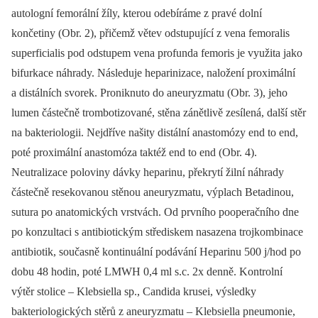
autologní femorální žíly, kterou odebíráme z pravé dolní
končetiny (Obr. 2), přičemž větev odstupující z vena femoralis
superficialis pod odstupem vena profunda femoris je využita jako
bifurkace náhrady. Následuje heparinizace, naložení proximální
a distálních svorek. Proniknuto do aneuryzmatu (Obr. 3), jeho
lumen částečně trombotizované, stěna zánětlivě zesílená, další stěr
na bakteriologii. Nejdříve našity distální anastomózy end to end,
poté proximální anastomóza taktéž end to end (Obr. 4).
Neutralizace poloviny dávky heparinu, překrytí žilní náhrady
částečně resekovanou stěnou aneuryzmatu, výplach Betadinou,
sutura po anatomických vrstvách. Od prvního pooperačního dne
po konzultaci s antibiotickým střediskem nasazena trojkombinace
antibiotik, současně kontinuální podávání Heparinu 500 j/hod po
dobu 48 hodin, poté LMWH 0,4 ml s.c. 2x denně. Kontrolní
výtěr stolice –⁠ Klebsiella sp., Candida krusei, výsledky
bakteriologických stěrů z aneuryzmatu –⁠ Klebsiella pneumonie,