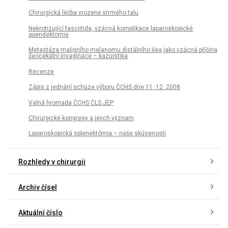
Chirurgická léčba vrozeně strmého talu
Nekrotizující fasciitida, vzácná komplikace laparoskopické
apendektomie
Metastáza maligního melanomu distálního ilea jako vzácná příčina
ileocekální invaginace – kazuistika
Recenze
Zápis z jednání schůze výboru ČCHS dne 11. 12. 2008
Valná hromada ČCHS ČLS JEP
Chirurgické kongresy a jejich význam
Laparoskopická splenektómia – naše skúsenosti
Rozhledy v chirurgii
Archiv čísel
Aktuální číslo