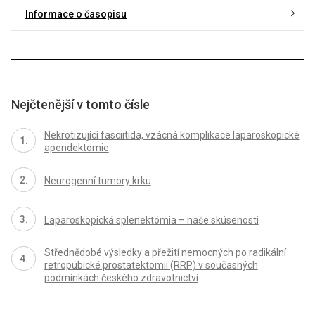
Informace o časopisu
Nejčtenější v tomto čísle
Nekrotizující fasciitida, vzácná komplikace laparoskopické
apendektomie
Neurogenní tumory krku
Laparoskopická splenektómia – naše skúsenosti
Střednědobé výsledky a přežití nemocných po radikální
retropubické prostatektomii (RRP) v současných
podmínkách českého zdravotnictví