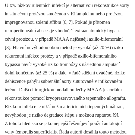
U tzv. nízkovirulentních infekcí je alternativou rekonstrukce aorty
in situ cévní protézou smočenou v Rifampicinu nebo protézou
impregnovanou solemi stříbra [6, 7]. Pokud je přítomen
retroperitoneální absces je vhodnější extraanatomický bypass
cévní protézou, v případě MAAA nejčastěji axillo-bifemorální
[8]. Hlavní nevýhodou obou metod je vysoké (až 20 %) riziko
rekurentní infekce protézy a v případě axillo-bifemorálního
bypassu navíc vysoké riziko trombózy s následnou amputací
dolní končetiny (až 25 %) a dále, v řadě sdělení uváděné, riziko
dehiscence pahýlu subrenální aorty suturované v infikovaném
terénu. Další chirurgickou modalitou léčby MAAA je aortální
rekonstrukce pomocí kryoprezervovaného tepenného allograftu.
Riziko reinfekce je nižší než u arteficielních tepenných náhrad,
nevýhodou je riziko degradace štěpu s možnou rupturou [9].
Z tohoto hlediska se jako nejlepší řešení jeví použití autologní
veny femoralis superficialis. Řada autorů dosáhla touto metodou