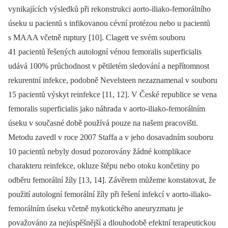
vynikajících výsledků při rekonstrukci aorto-iliako-femorálního
úseku u pacientů s infikovanou cévní protézou nebo u pacientů
s MAAA včetně ruptury [10]. Clagett ve svém souboru
41 pacientů řešených autologní vénou femoralis superficialis
udává 100% průchodnost v pětiletém sledování a nepřítomnost
rekurentní infekce, podobně Nevelsteen nezaznamenal v souboru
15 pacientů výskyt reinfekce [11, 12]. V České republice se vena
femoralis superficialis jako náhrada v aorto-iliako-femorálním
úseku v současné době používá pouze na našem pracovišti.
Metodu zavedl v roce 2007 Staffa a v jeho dosavadním souboru
10 pacientů nebyly dosud pozorovány žádné komplikace
charakteru reinfekce, okluze štěpu nebo otoku končetiny po
odběru femorální žíly [13, 14]. Závěrem můžeme konstatovat, že
použití autologní femorální žíly při řešení infekcí v aorto-iliako-
femorálním úseku včetně mykotického aneuryzmatu je
považováno za nejúspěšnější a dlouhodobě efektní terapeutickou