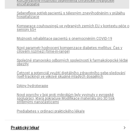
Konzervatívne možnosti ovplyvnenia chronickej myalgickej
encefalopatie
Sebereflexe potřeb pacientů s tělesným znevýhodněním v průběhu
hospitalizace
Komparace couhousingů ve vybraných zemích EU v kontextu péče o
seniory 65+
Možnosti rehabilitace pacientů s onemocněním COVID-19
Nový parametr hodnocení kompenzace diabetes mellitus: Čas v
cílovém rozmezí (time-in-range)
Společné stanovisko odborných společností k farmakologické léčbě
obezity
Četnost a potenciál využití digitálního zdravotního sebe-sledování
(self-tracking) ve věkové skupině mladých dospělých
Dějiny hydroterapie
Nové povrchy v boji proti mikrobům byly vyvinuty v evropské
spolupráci, která pokračuje Modifikace materiálu pro 3D tisk
stříbrnými nanočásticemi
Prediabetes v ordinaci praktického lékaře
Praktický lékař