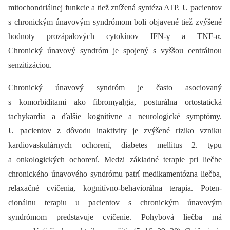
mitochondriálnej funkcie a tiež znížená syntéza ATP. U pacientov
s chronickým únavovým syndrómom boli objavené tiež zvýšené
hodnoty prozápalových cytokínov IFN-γ a TNF-α.
Chronický únavový syndróm je spojený s vyššou centrálnou
senzitizáciou.
Chronický únavový syndróm je často asociovaný
s komorbiditami ako fibromyalgia, posturálna ortostatická
tachykardia a ďalšie kognitívne a neurologické symptómy.
U pacientov z dôvodu inaktivity je zvýšené riziko vzniku
kardiovaskulárnych ochorení, diabetes mellitus 2. typu
a onkologických ochorení. Medzi základné terapie pri liečbe
chronického únavového syndrómu patrí medikamentózna liečba,
relaxačné cvičenia, kognitívno-behaviorálna terapia. Poten­
cionálnu terapiu u pacientov s chronickým únavovým
syndrómom predstavuje cvičenie. Pohybová liečba má