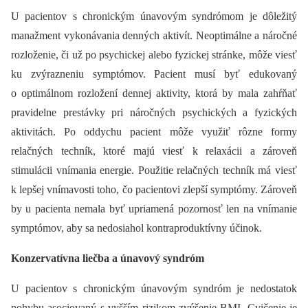
U pacientov s chronickým únavovým syndrómom je dôležitý
manažment vykonávania denných aktivít. Neoptimálne a náročné
rozloženie, či už po psychickej alebo fyzickej stránke, môže viesť
ku zvýrazneniu symptómov. Pacient musí byť edukovaný
o optimálnom rozložení dennej aktivity, ktorá by mala zahŕňať
pravidelne prestávky pri náročných psychických a fyzických
aktivitách. Po oddychu pacient môže využiť rôzne formy
relačných techník, ktoré majú viesť k relaxácii a zároveň
stimulácii vnímania energie. Použitie relačných techník má viesť
k lepšej vnímavosti toho, čo pacientovi zlepší symptómy. Zároveň
by u pacienta nemala byť upriamená pozornosť len na vnímanie
symptómov, aby sa nedosiahol kontraproduktívny účinok.
Konzervatívna liečba a únavový syndróm
U pacientov s chronickým únavovým syndróm je nedostatok
pohybu asociovaný s vyšším rizikom zvýšenie BMI. Cvičenie je