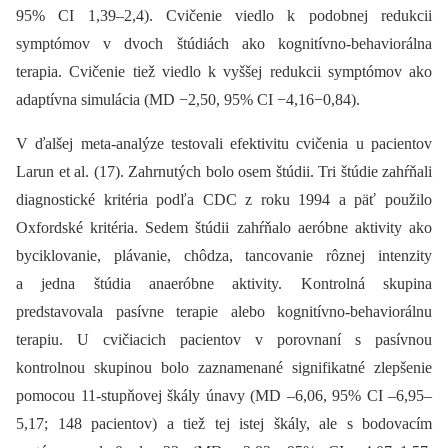
95% CI 1,39–2,4). Cvičenie viedlo k podobnej redukcii
symptómov v dvoch štúdiách ako kognitívno-behaviorálna
terapia. Cvičenie tiež viedlo k vyššej redukcii symptómov ako
adaptívna simulácia (MD −2,50, 95% CI −4,16−0,84).
V ďalšej meta-analýze testovali efektivitu cvičenia u pacientov
Larun et al. (17). Zahrnutých bolo osem štúdii. Tri štúdie zahŕňali
diagnostické kritéria podľa CDC z roku 1994 a päť použilo
Oxfordské kritéria. Sedem štúdii zahŕňalo aeróbne aktivity ako
byciklovanie, plávanie, chôdza, tancovanie rôznej intenzity
a jedna štúdia anaeróbne aktivity. Kontrolná skupina
predstavovala pasívne terapie alebo kognitívno-behaviorálnu
terapiu. U cvičiacich pacientov v porovnaní s pasívnou
kontrolnou skupinou bolo zaznamenané signifikatné zlepšenie
pomocou 11-stupňovej škály únavy (MD –6,06, 95% CI –6,95–
5,17; 148 pacientov) a tiež tej istej škály, ale s bodovacím