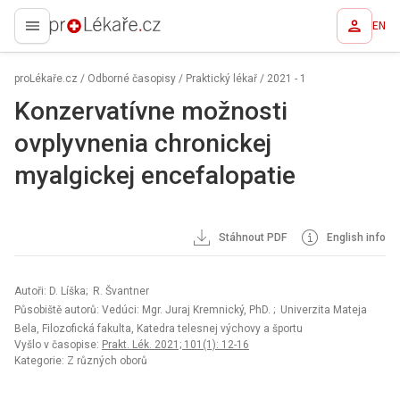
EN
proLékaře.cz
proLékaře.cz
/
Odborné časopisy
/
Praktický lékař
/
2021 - 1
Konzervatívne možnosti
ovplyvnenia chronickej
myalgickej encefalopatie
Stáhnout PDF
English info
Autoři: D. Líška; R. Švantner
Působiště autorů: Vedúci: Mgr. Juraj Kremnický, PhD.
; Univerzita Mateja
Bela, Filozofická fakulta, Katedra telesnej výchovy a športu
Vyšlo v časopise:
Prakt. Lék. 2021; 101(1): 12-16
Kategorie: Z různých oborů