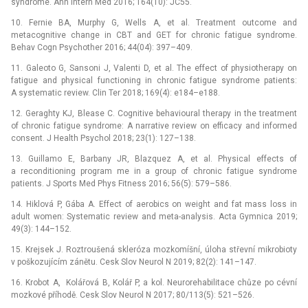
syndrome. Ann Intern Med 2016; 164(10): JC55.
10. Fernie BA, Murphy G, Wells A, et al. Treatment outcome and
metacognitive change in CBT and GET for chronic fatigue syndrome.
Behav Cogn Psychother 2016; 44(04): 397–409.
11. Galeoto G, Sansoni J, Valenti D, et al. The effect of physiotherapy on
fatigue and physical functioning in chronic fatigue syndrome patients:
A systematic review. Clin Ter 2018; 169(4): e184–e188.
12. Geraghty KJ, Blease C. Cognitive behavioural therapy in the treatment
of chronic fatigue syndrome: A narrative review on efficacy and informed
consent. J Health Psychol 2018; 23(1): 127–138.
13. Guillamo E, Barbany JR, Blazquez A, et al. Physical effects of
a reconditioning program me in a group of chronic fatigue syndrome
patients. J Sports Med Phys Fitness 2016; 56(5): 579–586.
14. Hiklová P, Gába A. Effect of aerobics on weight and fat mass loss in
adult women: Systematic review and meta-analysis. Acta Gymnica 2019;
49(3): 144–152.
15. Krejsek J. Roztroušená skleróza mozkomíšní, úloha střevní mikrobioty
v poškozujícím zánětu. Cesk Slov Neurol N 2019; 82(2): 141–147.
16. Krobot A, Kolářová B, Kolář P, a kol. Neurorehabilitace chůze po cévní
mozkové příhodě. Cesk Slov Neurol N 2017; 80/113(5): 521–526.