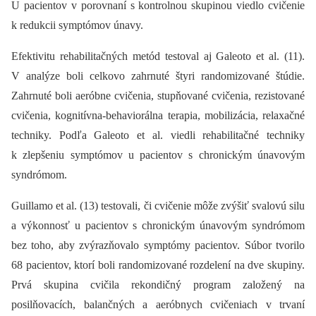
U pa­cientov v porovnaní s kontrolnou skupinou viedlo cvičenie
k redukcii symptómov únavy.
Efektivitu rehabilitačných metód testoval aj Galeoto et al. (11).
V analýze boli celkovo zahrnuté štyri randomizované štúdie.
Zahrnuté boli aeróbne cvičenia, stupňované cvičenia, rezistované
cvičenia, kognitívna-behaviorálna terapia, mobilizácia, relaxačné
techniky. Podľa Galeoto et al. viedli rehabilitačné techniky
k zlepšeniu symptómov u pacientov s chronickým únavovým
syndrómom.
Guillamo et al. (13) testovali, či cvičenie môže zvýšiť svalovú silu
a výkonnosť u pacientov s chronickým únavovým syndrómom
bez toho, aby zvýrazňovalo symptómy pacientov. Súbor tvorilo
68 pacientov, ktorí boli randomizované rozdelení na dve skupiny.
Prvá skupina cvičila rekondičný program založený na
posilňovacích, balančných a aeróbnych cvičeniach v trvaní