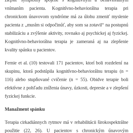
vnímaním pacienta. Kognitívno-behaviorálna terapia pri
chronickom únavovom syndróme má za úlohu zmeniť myslenie
pacienta z „musím si odpočinúť, aby som sa zotavil“ na postupnú
stabilizáciu a zvýšenie aktivity, rovnako aj psychickej aj fyzickej.
Kognitívno-behaviorálna terapia je zameraná aj na zlepšenie
kvality spánku u pacientov.
Fernie et al. (10) testovali 171 pacientov, ktorí boli rozdelení na
skupinu, ktorá podstúpila kognitívno-behaviorálnu terapiu (n =
116) alebo stupňované cvičenie (n = 55). Obidve terapie boli
efektívne z pohľadu zníženia únavy, úzkosti, depresie a v zlepšení
fyzickej funkcie.
Manažment spánku
Terapia cirkadiánnych rytmov má v rehabilitácii širokospektrálne
použitie (22, 26). U pacientov s chronickým únavovým