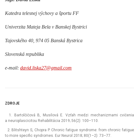
Katedra telesnej výchovy a športu FF
Univerzita Mateja Bela v Banskej Bystrici
Tajovského 40, 974 05 Banská Bystrica
Slovenská republika
e-mail:
david.liska27@gmail.com
ZDROJE
1. Bartolčičová B, Musilová E. Vzťah medzi mechanizmami cvičenia
a neuroplascicitou Rehabilitácia 2019; 56(2): 100–110.
2. Blitshteyn S, Chopra P. Chronic fatigue syndrome: from chronic fatigue
to more specific syndromes. Eur Neurol 2018; 80(1–2): 73–77.