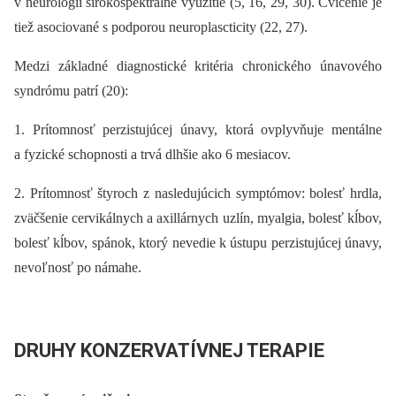
v neurológii širokospektrálne využitie (5, 16, 29, 30). Cvičenie je
tiež asociované s podporou neuroplascticity (22, 27).
Medzi základné diagnostické kritéria chronického únavového
syndrómu patrí (20):
1. Prítomnosť perzistujúcej únavy, ktorá ovplyvňuje mentálne
a fyzické schopnosti a trvá dlhšie ako 6 mesiacov.
2. Prítomnosť štyroch z nasledujúcich symptómov: bolesť hrdla,
zväčšenie cervikálnych a axillárnych uzlín, myalgia, bolesť kĺbov,
bolesť kĺbov, spánok, ktorý nevedie k ústupu perzistujúcej únavy,
nevoľnosť po námahe.
DRUHY KONZERVATÍVNEJ TERAPIE