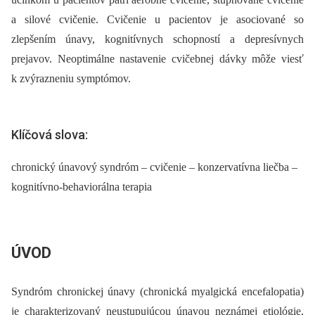
a silové cvičenie. Cvičenie u pacientov je asociované so
zlepšením únavy, kognitívnych schopností a depresívnych
prejavov. Neoptimálne nastavenie cvičebnej dávky môže viesť
k zvýrazneniu symptómov.
Klíčová slova:
chronický únavový syndróm – cvičenie – konzervatívna liečba –
kognitívno-behaviorálna terapia
ÚVOD
Syndróm chronickej únavy (chronická myalgická encefalopatia)
je charakterizovaný neustupujúcou únavou neznámej etiológie,