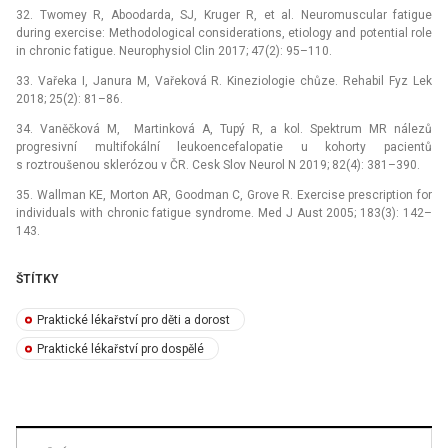
32. Twomey R, Aboodarda, SJ, Kruger R, et al. Neuromuscular fatigue
during exercise: Methodological considerations, etiology and potential role
in chronic fatigue. Neurophysiol Clin 2017; 47(2): 95–110.
33. Vařeka I, Janura M, Vařeková R. Kineziologie chůze. Rehabil Fyz Lek
2018; 25(2): 81–86.
34. Vaněčková M, Martinková A, Tupý R, a kol. Spektrum MR nálezů
progresivní multifokální leukoencefalopatie u kohorty pacientů
s roztroušenou sklerózou v ČR. Cesk Slov Neurol N 2019; 82(4): 381–390.
35. Wallman KE, Morton AR, Goodman C, Grove R. Exercise prescription for
individuals with chronic fatigue syndrome. Med J Aust 2005; 183(3): 142–
143.
ŠTÍTKY
Praktické lékařství pro děti a dorost
Praktické lékařství pro dospělé