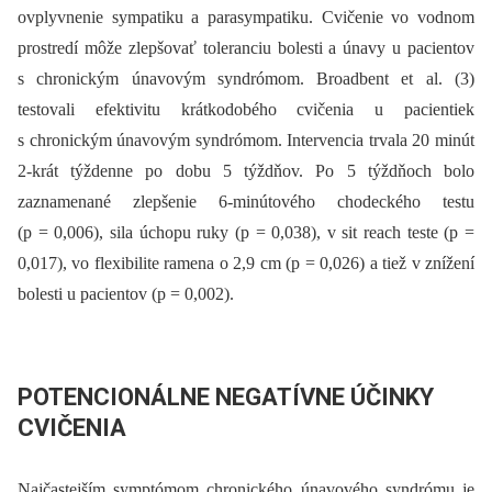
ovplyvnenie sympatiku a parasympatiku. Cvičenie vo vodnom
prostredí môže zlepšovať toleranciu bolesti a únavy u pacientov
s chronickým únavovým syndrómom. Broadbent et al. (3)
testovali efektivitu krátkodobého cvičenia u pacientiek
s chronickým únavovým syndrómom. Intervencia trvala 20 minút
2-krát týždenne po dobu 5 týždňov. Po 5 týždňoch bolo
zaznamenané zlepšenie 6-minútového chodeckého testu
(p = 0,006), sila úchopu ruky (p = 0,038), v sit reach teste (p =
0,017), vo flexibilite ramena o 2,9 cm (p = 0,026) a tiež v znížení
bolesti u pacientov (p = 0,002).
POTENCIONÁLNE NEGATÍVNE ÚČINKY
CVIČENIA
Najčastejším symptómom chronického únavového syndrómu je