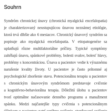
Souhrn
Syndróm chronickej únavy (chronická myalgická encefalopatia)
je charakterizovaný neustupujúcou únavou neznámej etiológie,
ktorá trvá dlhšie ako 6 mesiacov. Chronický únavový syndróm sa
popisuje ako myalgická encefalopatia. V etiopatogenéze sa
uplatňujú rôzne multifaktoriálne príčiny. Typické symptómy
zahŕňajú únavu, spánkové problémy, bolesti svalov, bolesť hlavy,
problémy s koncentráciou. Únava u pacientov vedie k výraznému
narušenie kvality životy. U pacientov je často prítomné aj
psychologické zhoršenie stavu. Potencionálnu terapiu u pacientov
s chronickým únavovým syndrómom predstavuje cvičenie
a kognitívno-behaviorálna terapia. Dôležitú úlohu u pacientov
tvorí optimálne načasovanie denného programu a manažment
spánku. Medzi najčastejšie typy cvičenia s potencionálnym
účinkom u pacientov patrí aeróbne cvičenie, stupňované cvičenie