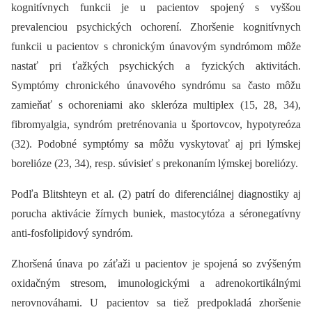
kognitívnych funkcii je u pacientov spojený s vyššou
prevalenciou psychických ochorení. Zhoršenie kognitívnych
funkcii u pacientov s chronickým únavovým syndrómom môže
nastať pri ťažkých psychických a fyzických aktivitách.
Symptómy chronického únavového syndrómu sa často môžu
zamieňať s ochoreniami ako skleróza multiplex (15, 28, 34),
fibromyalgia, syndróm pretrénovania u športovcov, hypotyreóza
(32). Podobné symptómy sa môžu vyskytovať aj pri lýmskej
borelióze (23, 34), resp. súvisieť s prekonaním lýmskej boreliózy.
Podľa Blitshteyn et al. (2) patrí do diferenciálnej diagnostiky aj
porucha aktivácie žírnych buniek, mastocytóza a séronegatívny
anti-fosfolipidový syndróm.
Zhoršená únava po záťaži u pacientov je spojená so zvýšeným
oxidačným stresom, imunologickými a adrenokortikálnými
nerovnováhami. U pacientov sa tiež predpokladá zhoršenie