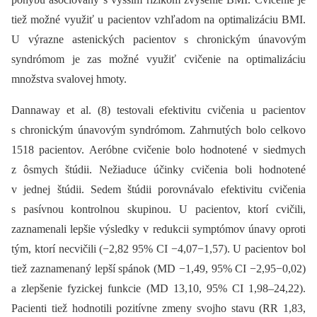
tiež možné využiť u pacientov vzhľadom na optimalizáciu BMI.
U výrazne astenických pacientov s chronickým únavovým
syndrómom je zas možné využiť cvičenie na optimalizáciu
množstva svalovej hmoty.
Dannaway et al. (8) testovali efektivitu cvičenia u pacientov
s chronickým únavovým syndrómom. Zahrnutých bolo celkovo
1518 pacientov. Aeróbne cvičenie bolo hodnotené v siedmych
z ôsmych štúdii. Nežiaduce účinky cvičenia boli hodnotené
v jednej štúdii. Sedem štúdii porovnávalo efektivitu cvičenia
s pasívnou kontrolnou skupinou. U pacientov, ktorí cvičili,
zaznamenali lepšie výsledky v redukcii symptómov únavy oproti
tým, ktorí necvičili (−2,82 95% CI −4,07−1,57). U pacientov bol
tiež zaznamenaný lepší spánok (MD −1,49, 95% CI −2,95−0,02)
a zlepšenie fyzickej funkcie (MD 13,10, 95% CI 1,98–24,22).
Pacienti tiež hodnotili pozitívne zmeny svojho stavu (RR 1,83,