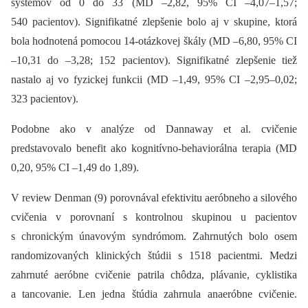
systémov od 0 do 33 (MD –2,82, 95% CI –4,07–1,57;
540 pacientov). Signifikatné zlepšenie bolo aj v skupine, ktorá
bola hodnotená pomocou 14-otázkovej škály (MD –6,80, 95% CI
–10,31 do –3,28; 152 pacientov). Signifikatné zlepšenie tiež
nastalo aj vo fyzickej funkcii (MD –1,49, 95% CI –2,95–0,02;
323 pacientov).
Podobne ako v analýze od Dannaway et al. cvičenie
predstavovalo benefit ako kognitívno-behaviorálna terapia (MD
0,20, 95% CI –1,49 do 1,89).
V review Denman (9) porovnával efektivitu aeróbneho a silového
cvičenia v porovnaní s kontrolnou skupinou u pacientov
s chronickým únavovým syndrómom. Zahrnutých bolo osem
randomizovaných klinických štúdii s 1518 pacientmi. Medzi
zahrnuté aeróbne cvičenie patrila chôdza, plávanie, cyklistika
a tancovanie. Len jedna štúdia zahrnula anaeróbne cvičenie.