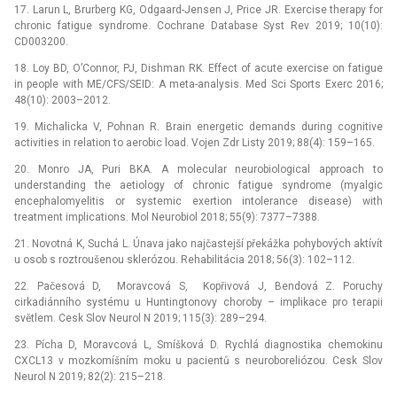
17. Larun L, Brurberg KG, Odgaard-Jensen J, Price JR. Exercise therapy for
chronic fatigue syndrome. Cochrane Database Syst Rev 2019; 10(10):
CD003200.
18. Loy BD, O’Connor, PJ, Dishman RK. Effect of acute exercise on fatigue
in people with ME/CFS/SEID: A meta-analysis. Med Sci Sports Exerc 2016;
48(10): 2003–2012.
19. Michalicka V, Pohnan R. Brain energetic demands during cognitive
activities in relation to aerobic load. Vojen Zdr Listy 2019; 88(4): 159–165.
20. Monro JA, Puri BKA. A molecular neurobiological approach to
understanding the aetiology of chronic fatigue syndrome (myalgic
encephalomyelitis or systemic exertion intolerance disease) with
treatment implications. Mol Neurobiol 2018; 55(9): 7377–7388.
21. Novotná K, Suchá L. Únava jako najčastejší překážka pohybových aktívít
u osob s roztroušenou sklerózou. Rehabilitácia 2018; 56(3): 102–112.
22. Pačesová D, Moravcová S, Kopřivová J, Bendová Z. Poruchy
cirkadiánního systému u Huntingtonovy choroby –⁠ implikace pro terapii
světlem. Cesk Slov Neurol N 2019; 115(3): 289–294.
23. Pícha D, Moravcová L, Smíšková D. Rychlá diagnostika chemokinu
CXCL13 v mozkomíšním moku u pacientů s neuroboreliózou. Cesk Slov
Neurol N 2019; 82(2): 215–218.