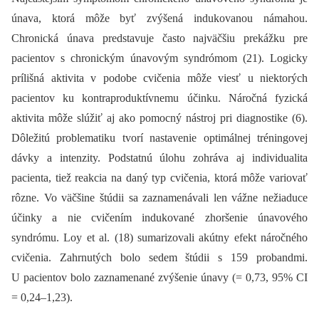
únava, ktorá môže byť zvýšená indukovanou námahou.
Chronická únava predstavuje často najväčšiu prekážku pre
pacientov s chronickým únavovým syndrómom (21). Logicky
prílišná aktivita v podobe cvičenia môže viesť u niektorých
pacientov ku kontraproduktívnemu účinku. Náročná fyzická
aktivita môže slúžiť aj ako pomocný nástroj pri diagnostike (6).
Dôležitú problematiku tvorí nastavenie optimálnej tréningovej
dávky a intenzity. Podstatnú úlohu zohráva aj individua­lita
pacienta, tiež reakcia na daný typ cvičenia, ktorá môže variovať
rôzne. Vo väčšine štúdii sa zaznamenávali len vážne nežiaduce
účinky a nie cvičením indukované zhoršenie únavového
syndrómu. Loy et al. (18) sumarizovali akútny efekt náročného
cvičenia. Zahrnutých bolo sedem štúdii s 159 probandmi.
U pacientov bolo zaznamenané zvýšenie únavy (= 0,73, 95% CI
= 0,24–1,23).