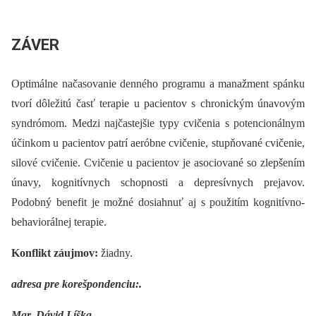
ZÁVER
Optimálne načasovanie denného programu a manažment spánku
tvorí dôležitú časť terapie u pacientov s chronickým únavovým
syndrómom. Medzi najčastejšie typy cvičenia s potencionálnym
účinkom u pacientov patrí aeróbne cvičenie, stupňované cvičenie,
silové cvičenie. Cvičenie u pacientov je asociované so zlepšením
únavy, kognitívnych schopnosti a depresívnych prejavov.
Podobný benefit je možné dosiahnuť aj s použitím kognitívno-
behaviorálnej terapie.
Konflikt záujmov:
žiadny.
adresa pre korešpondenciu:.
Mgr. Dávid Líška