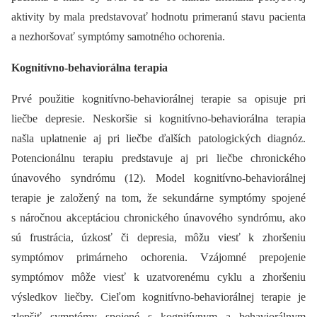
aktivity by mala predstavovať hodnotu primeranú stavu pacienta
a nezhoršovať symptómy samotného ochorenia.
Kognitívno-behaviorálna terapia
Prvé použitie kognitívno-behaviorálnej terapie sa opisuje pri
liečbe depresie. Neskoršie si kognitívno-behaviorálna terapia
našla uplatnenie aj pri liečbe ďalších patologických diagnóz.
Potencionálnu terapiu predstavuje aj pri liečbe chronického
únavového syndrómu (12). Model kognitívno-behaviorálnej
terapie je založený na tom, že sekundárne symptómy spojené
s náročnou akceptáciou chronického únavového syndrómu, ako
sú frustrácia, úzkosť či depresia, môžu viesť k zhoršeniu
symptómov primárneho ochorenia. Vzájomné prepojenie
symptómov môže viesť k uzatvorenému cyklu a zhoršeniu
výsledkov liečby. Cieľom kognitívno-behaviorálnej terapie je
zlepšiť symptómy spojené s kognitívnym a behaviorálnym