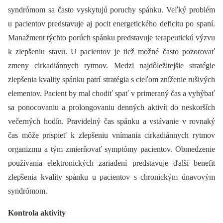
syndrómom sa často vyskytujú poruchy spánku. Veľký problém
u pacientov predstavuje aj pocit energetického deficitu po spaní.
Manažment týchto porúch spánku predstavuje terapeutickú výzvu
k zlepšeniu stavu. U pacientov je tiež možné často pozorovať
zmeny cirkadiánnych rytmov. Medzi najdôležitejšie stratégie
zlepšenia kvality spánku patrí stratégia s cieľom zníženie rušivých
elementov. Pacient by mal chodiť spať v primeraný čas a vyhýbať
sa ponocovaniu a prolongovaniu denných aktivít do neskorších
večerných hodín. Pravidelný čas spánku a vstávanie v rovnaký
čas môže prispieť k zlepšeniu vnímania cirkadiánnych rytmov
organizmu a tým zmierňovať symptómy pacientov. Obmedzenie
používania elektronických zariadení predstavuje ďalší benefit
zlepšenia kvality spánku u pacientov s chronickým únavovým
syndrómom.
Kontrola aktivity