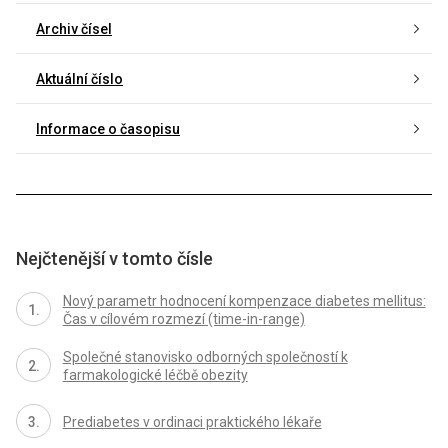
Archiv čísel
Aktuální číslo
Informace o časopisu
Nejčtenější v tomto čísle
Nový parametr hodnocení kompenzace diabetes mellitus:
Čas v cílovém rozmezí (time-in-range)
Společné stanovisko odborných společností k
farmakologické léčbě obezity
Prediabetes v ordinaci praktického lékaře