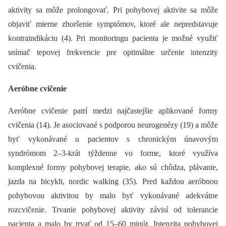
aktivity sa môže prolongovať. Pri pohybovej aktivite sa môže
objaviť mierne zhoršenie symptómov, ktoré ale nepredstavuje
kontraindikáciu (4). Pri monitoringu pacienta je možné využiť
snímač tepovej frekvencie pre optimálne určenie intenzity
cvičenia.
Aeróbne cvičenie
Aeróbne cvičenie patrí medzi najčastejšie aplikované formy
cvičenia (14). Je asociované s podporou neurogenézy (19) a môže
byť vykonávané u pacientov s chronickým únavovým
syndrómom 2–3-krát týždenne vo forme, ktoré využíva
komplexné formy pohybovej terapie, ako sú chôdza, plávanie,
jazda na bicykli, nordic walking (35). Pred každou aeróbnou
pohybovou aktivitou by malo byť vykonávané adekvátne
rozcvičenie. Trvanie pohybovej aktivity závisí od tolerancie
pacienta a malo by trvať od 15–60 minút. Intenzita pohybovej