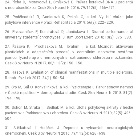
24. Pícha D, Moravcová L, Smíšková D. Průkaz boreliové DNA u pacientů
s neuroboreliózou. Cesk Slov Neurol N 2016; 79/112(5): 566–571.
25. Poděbradská R, Baniarová K, Pekník O, a kol. Využití chůze jako
pohybové intervence v praxi. Rehabilitácia 2019; 56(3): 222–229.
26. Pivovarniček P, Kondrátová D, Jančoková L. Diurnal performance of
university students’ chronotypes. J Hum Sport Exerc 2018; 13(2): 375–383.
27. Řasová K, Procházková M, Ibrahim I, a kol. Možnosti aktivování
plastických a adaptačních procesů v centrálním nervovém systému
pomocí fyzioterapie u nemocných s roztroušenou sklerózou mozkomíšní.
Cesk Slov Neurol N 2017; 80/113(2): 150–156.
28. Rasová K. Evaluation of clinical manifestations in multiple sclerosis.
Rehabil Fyz Lek 2017; 24(1): 50–54.
29. Srp M, Gál O, Konvalinková, a kol. Fyzioterapie u Parkinsonovy nemoci
v České republice –⁠ demografická studie. Cesk Slov Neurol N 2018; 81(2):
194–198.
30. Schön M, Straka I, Sedliak M, a kol. Úloha pohybovej aktivity v liečbe
pacientov s Parkinsonovou chorobou. Cesk Slov Neurol N 2019; 82(5): 496–
504.
31. Štětkářová I, Horáček J. Deprese u vybraných neurologických
onemocnění. Cesk Slov Neurol N 2016; 79/112(6): 626–638.