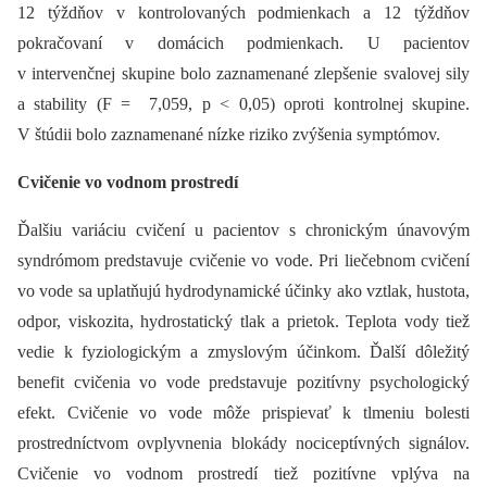
12 týždňov v kontrolovaných podmienkach a 12 týždňov
pokračovaní v domácich podmienkach. U pacientov
v intervenčnej skupine bolo zaznamenané zlepšenie svalovej sily
a stability (F = 7,059, p < 0,05) oproti kontrolnej skupine.
V štúdii bolo zaznamenané nízke riziko zvýšenia symptómov.
Cvičenie vo vodnom prostredí
Ďalšiu variáciu cvičení u pacientov s chronickým únavovým
syndrómom predstavuje cvičenie vo vode. Pri liečebnom cvičení
vo vode sa uplatňujú hydrodynamické účinky ako vztlak, hustota,
odpor, viskozita, hydrostatický tlak a prietok. Teplota vody tiež
vedie k fyziologickým a zmyslovým účinkom. Ďalší dôležitý
benefit cvičenia vo vode predstavuje pozitívny psychologický
efekt. Cvičenie vo vode môže prispievať k tlmeniu bolesti
prostredníctvom ovplyvnenia blokády nociceptívných signálov.
Cvičenie vo vodnom prostredí tiež pozitívne vplýva na