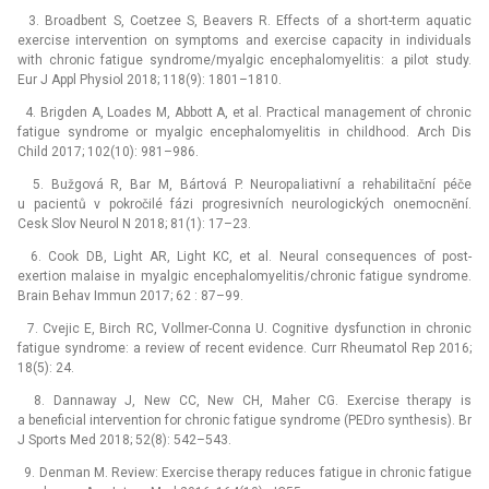
3. Broadbent S, Coetzee S, Beavers R. Effects of a short-term aquatic
exercise intervention on symptoms and exercise capacity in individuals
with chronic fatigue syndrome/myalgic encephalomyelitis: a pilot study.
Eur J Appl Physiol 2018; 118(9): 1801–1810.
4. Brigden A, Loades M, Abbott A, et al. Practical management of chronic
fatigue syndrome or myalgic encephalomyelitis in childhood. Arch Dis
Child 2017; 102(10): 981–986.
5. Bužgová R, Bar M, Bártová P. Neuropaliativní a rehabilitační péče
u pacientů v pokročilé fázi progresivních neurologických onemocnění.
Cesk Slov Neurol N 2018; 81(1): 17–23.
6. Cook DB, Light AR, Light KC, et al. Neural consequences of post-
exertion malaise in myalgic encephalomyelitis/chronic fatigue syndrome.
Brain Behav Immun 2017; 62 : 87–99.
7. Cvejic E, Birch RC, Vollmer-Conna U. Cognitive dysfunction in chronic
fatigue syndrome: a review of recent evidence. Curr Rheumatol Rep 2016;
18(5): 24.
8. Dannaway J, New CC, New CH, Maher CG. Exercise therapy is
a beneficial intervention for chronic fatigue syndrome (PEDro synthesis). Br
J Sports Med 2018; 52(8): 542–543.
9. Denman M. Review: Exercise therapy reduces fatigue in chronic fatigue