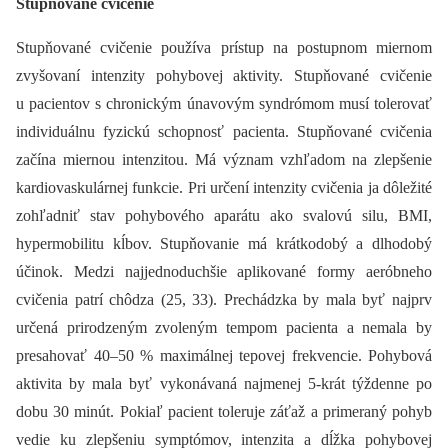
Stupňované cvičenie
Stupňované cvičenie používa prístup na postupnom miernom
zvyšovaní intenzity pohybovej aktivity. Stupňované cvičenie
u pacientov s chronickým únavovým syndrómom musí tolerovať
individuálnu fyzickú schopnosť pacienta. Stupňované cvičenia
začína miernou intenzitou. Má význam vzhľadom na zlepšenie
kardiovaskulárnej funkcie. Pri určení intenzity cvičenia ja dôležité
zohľadniť stav pohybového aparátu ako svalovú silu, BMI,
hypermobilitu kĺbov. Stupňovanie má krátkodobý a dlhodobý
účinok. Medzi najjednoduchšie aplikované formy aeróbneho
cvičenia patrí chôdza (25, 33). Prechádzka by mala byť najprv
určená prirodzeným zvoleným tempom pacienta a nemala by
presahovať 40–50 % maximálnej tepovej frekvencie. Pohybová
aktivita by mala byť vykonávaná najmenej 5-krát týždenne po
dobu 30 minút. Pokiaľ pacient toleruje záťaž a primeraný pohyb
vedie ku zlepšeniu symptómov, intenzita a dĺžka pohybovej