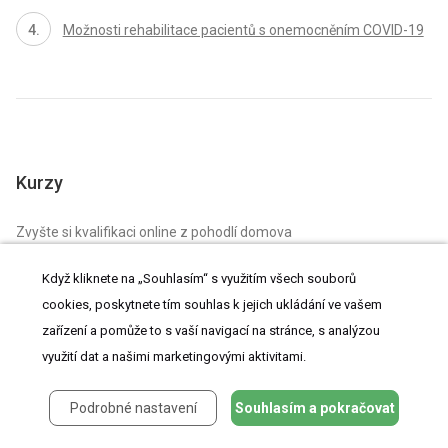
Možnosti rehabilitace pacientů s onemocněním COVID-19
Kurzy
Zvyšte si kvalifikaci online z pohodlí domova
Mazová zátka a její řešení
NOVÝ KURZ
Když kliknete na „Souhlasím“ s využitím všech souborů
cookies, poskytnete tím souhlas k jejich ukládání ve vašem
zařízení a pomůže to s vaší navigací na stránce, s analýzou
Svět praktické medicíny 2/2026 (znalostní test z
využití dat a našimi marketingovými aktivitami.
časopisu)
Podrobné nastavení
Souhlasím a pokračovat