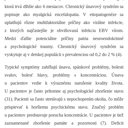
ktorá trvá dlhšie ako 6 mesiacov. Chronický únavový syndróm sa
popisuje ako myalgická encefalopatia. V etiopatogenéze sa
uplatňujú rôzne multifaktoriálne príčiny ako virálne infekcie,
z ktorých najčastejšie je obviňovaná infekcia EBV vírom.
Medzi ďalšie potenciálne príčiny patria neuroendokrinné
a psychologické traumy. Chronický únavový syndróm sa
vyskytuje aj v detskej populácii s prevalenciou od 0,2 do 2 % (4).
Typické symptómy zahŕňajú únavu, spánkové problémy, bolesti
svalov, bolesť hlavy, problémy s koncentráciou. Únava
u pacientov vedie k výraznému narušenie kvality života.
U pacientov je často prítomne aj psychologické zhoršenie stavu
(31). Pacienti sa často stretávajú s nepochopením okolia, čo môže
prispievať k horšiemu psychickému stavu. Značný problém
u pacientov predstavuje porucha koncentrácie. U pacientov je tiež
zaznamenané zhoršenie pamäte a pozornosti (7). Deficit