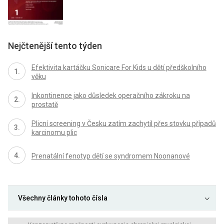
Nejčtenější tento týden
Efektivita kartáčku Sonicare For Kids u dětí předškolního
věku
Inkontinence jako důsledek operačního zákroku na
prostatě
Plicní screening v Česku zatím zachytil přes stovku případů
karcinomu plic
Prenatální fenotyp dětí se syndromem Noonanové
Všechny články tohoto čísla