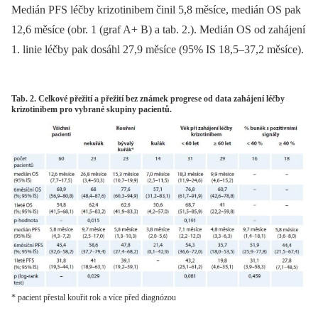
Medián PFS léčby krizotinibem činil 5,8 měsíce, medián OS pak
12,6 měsíce (obr. 1 (graf A+ B) a tab. 2.). Medián OS od zahájení
1. linie léčby pak dosáhl 27,9 měsíce (95% IS 18,5–37,2 měsíce).
Tab. 2. Celkové přežití a přežití bez známek progrese od data zahájení léčby
krizotinibem pro vybrané skupiny pacientů.
* pacient přestal kouřit rok a více před diagnózou