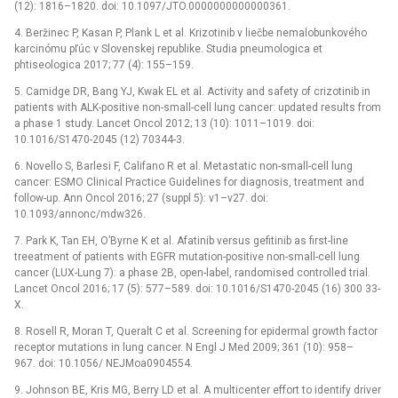
(12): 1816–1820. doi: 10.1097/JTO.0000000000000361.
4. Beržinec P, Kasan P, Plank L et al. Krizotinib v liečbe nemalobunkového
karcinómu pľúc v Slovenskej republike. Studia pneumologica et
phtiseologica 2017; 77 (4): 155–159.
5. Camidge DR, Bang YJ, Kwak EL et al. Activity and safety of crizotinib in
patients with ALK-positive non-small-cell lung cancer: updated results from
a phase 1 study. Lancet Oncol 2012; 13 (10): 1011–1019. doi:
10.1016/S1470-2045 (12) 70344-3.
6. Novello S, Barlesi F, Califano R et al. Metastatic non-small-cell lung
cancer: ESMO Clinical Practice Guidelines for diagnosis, treatment and
follow-up. Ann Oncol 2016; 27 (suppl 5): v1–v27. doi:
10.1093/annonc/mdw326.
7. Park K, Tan EH, O’Byrne K et al. Afatinib versus gefitinib as first-line
treeatment of patients with EGFR mutation-positive non-small-cell lung
cancer (LUX-Lung 7): a phase 2B, open-label, randomised controlled trial.
Lancet Oncol 2016; 17 (5): 577–589. doi: 10.1016/S1470-2045 (16) 300 33-
X.
8. Rosell R, Moran T, Queralt C et al. Screening for epidermal growth factor
receptor mutations in lung cancer. N Engl J Med 2009; 361 (10): 958–
967. doi: 10.1056/ NEJMoa0904554.
9. Johnson BE, Kris MG, Berry LD et al. A multicenter effort to identify driver