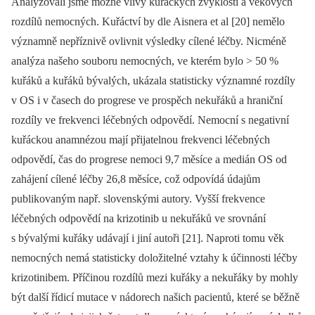
Analyzovali jsme možné vlivy kuřáckých zvyklostí a věkových
rozdílů nemocných. Kuřáctví by dle Aisnera et al [20] nemělo
významně nepříznivě ovlivnit výsledky cílené léčby. Nicméně
analýza našeho souboru nemocných, ve kterém bylo > 50 %
kuřáků a kuřáků bývalých, ukázala statisticky významné rozdíly
v OS i v časech do progrese ve prospěch nekuřáků a hraniční
rozdíly ve frekvenci léčebných odpovědí. Nemocní s negativní
kuřáckou anamnézou mají přijatelnou frekvenci léčebných
odpovědí, čas do progrese nemoci 9,7 měsíce a medián OS od
zahájení cílené léčby 26,8 měsíce, což odpovídá údajům
publikovaným např. slovenskými autory. Vyšší frekvence
léčebných odpovědí na krizotinib u nekuřáků ve srovnání
s bývalými kuřáky udávají i jiní autoři [21]. Naproti tomu věk
nemocných nemá statisticky doložitelné vztahy k účinnosti léčby
krizotinibem. Příčinou rozdílů mezi kuřáky a nekuřáky by mohly
být další řídicí mutace v nádorech našich pacientů, které se běžně