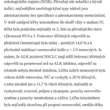
onkologického registru (NOR). Převažují zde nekuřáci a bývalí
kuřáci, nejčastějšími morfologickými typy nádorů jsou
adenokarcinomy bez specifikace a adenokarcinomy nemucinózní.
V době zahájení léčby krizotinibem šlo téměř vždy o stadium IV,
léčba byla podávána nejčastěji ve 2. linii za převažujícího stavu
výkonnosti PS 0 a 1. Frekvence léčebných odpovědí na
předchozí chemoterapii byla nízká –⁠ pouhých 14,0 % a k
přechodné stabilizaci onemocnění došlo u < 1/3 nemocných. Je
známo, že ALK pozitivní NSCLC mají nižší frekvenci léčebných
odpovědí na pemetrexed než na ALK inhibitor, odpověď na
erlotinib nebyla literárně doložena. Léčba našich nemocných byla
celkem dobře tolerována, NÚ se vyskytly u 20 % léčených,
z toho závažné jen u 11,7 % všech léčených, nejčastěji se
vyskytovaly zvracení, průjem a dyspepsie, poruchy nervového
systému a poruchy metabolizmu a výživy. Léčba krizotinibem
byla nejčastěji ukončena při progresi onemocnění, medián délky