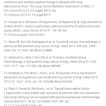
mutations and employ targeted therapy in patients with lung
adenocarcinomas: The Lung Cancer Mutation Consortium (LCMC). J
Clin Oncol 2013; 31 (15 suppl): 8019. doi:
10.1200/jco.2013.31.15_suppl.8019.
10. Scarpinoa S, Rampioni Vinciguerra GL, Di Napoli A et al. High prevalence
of ALK+/ROS1+ cases in pulmonary adenocarcinoma of adoloscents and
young adults. Lung Cancer 2016; 97 : 95–98. doi:
10.1016/j.lungcan.2016.04.022.
11. Shaw AT, Kim DW, Nakagawa K et al. Crizotinib versus chemotherapy in
advanced ALK-positive lung cancer. N Engl J Med 2013; 368 (25): 2385–
2394. doi: 10.1056/ NEJMoa1214886.
12. Solomon BJ, Mok T, Kim DW et al. First-line crizotinib versus
chemotherapy in ALK-positive lung cancer. N Engl J Med 2014; 371 (23):
2167–2177. doi: 10.1056/ NEJMoa1408440.
13. Borghaei H, Paz-Ares L, Horn L et al. Nivolumab versus docetaxel in
advanced nonsquamous non-small-cell lung cancer. N Engl J Med 2015;
373 (17): 1627–1639. doi: 10.1056/NEJMoa1507643.
14. Fiala O, Pesek M, Skrickova J et al. Thyroid transcription factor
1 expression is associated with outcome of patients with non-squamous
non-small cell lung cancer treated with pemetrexed-based chemotherapy.
Tumour Biol 2017; 39 (2): 1010428317691186. doi:
10.1177/1010428317691186.