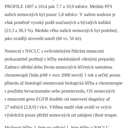
PROFILE 1007 a 1014 pak 7,7 a 10,9 měsíce. Medián PFS
našich nemocných byl pouze 5,8 měsíce. V našem souboru je
však poměrně vysoký podíl současných a bývalých kuřáků
(23,3 a 38,3 %). Medián věku našich nemocných byl podobný,
jako uvádějí slovenští autoři (60 vs. 56 let).
Nemocní s NSCLC s ovlivnitelnými řídicími mutacemi
prokazatelně profitují z léčby molekulárně cílenými preparáty.
Zatímco střední doba života nemocných léčených samotnou
chemoterapií činila ještě v roce 2000 necelý 1 rok a určitý posun
přinesla až histologií orientovaná biologická léčba a chemoterapie
s použitím bevacizumabu nebo pemetrexedu, OS nemocných
s mutacemi genu
EGFR
dosáhlo od stanovení diagnózy až
27 měsíců [2,8,9] i více. Většina studií však uvádí ve svých
výsledcích pouze přežití nemocných od zahájení cílené terapie.
Možnosti léčby 2. linie po selhání 1. linie léčby u NSCLC,