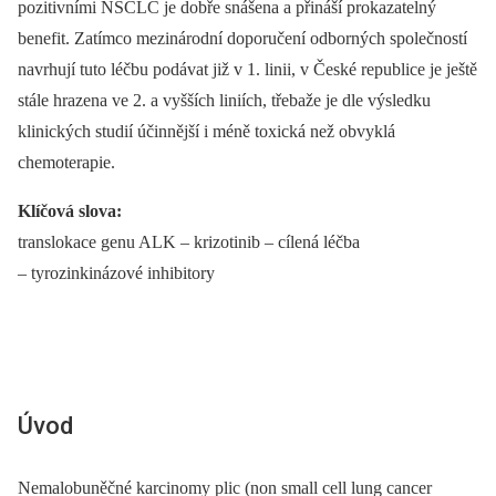
pozitivními NSCLC je dobře snášena a přináší prokazatelný
benefit. Zatímco mezinárodní doporučení odborných společností
navrhují tuto léčbu podávat již v 1. linii, v České republice je ještě
stále hrazena ve 2. a vyšších liniích, třebaže je dle výsledku
klinických studií účinnější i méně toxická než obvyklá
chemoterapie.
Klíčová slova:
translokace genu ALK –⁠ krizotinib –⁠ cílená léčba
–⁠ tyrozinkinázové inhibitory
Úvod
Nemalobuněčné karcinomy plic (non small cell lung cancer