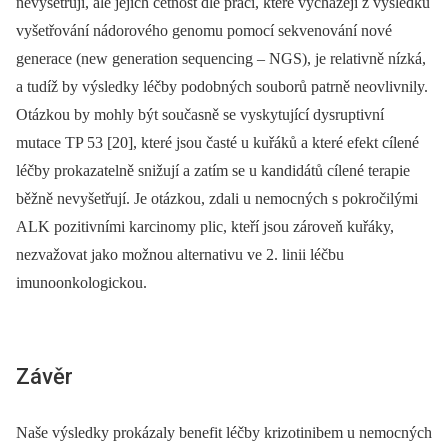
nevyšetřují, ale jejich četnost dle prací, které vycházejí z výsledků
vyšetřování nádorového genomu pomocí sekvenování nové
generace (new generation sequencing –⁠ NGS), je relativně nízká,
a tudíž by výsledky léčby podobných souborů patrně neovlivnily.
Otázkou by mohly být současně se vyskytující dysruptivní
mutace TP 53 [20], které jsou časté u kuřáků a které efekt cílené
léčby prokazatelně snižují a zatím se u kandidátů cílené terapie
běžně nevyšetřují. Je otázkou, zdali u nemocných s pokročilými
ALK pozitivními karcinomy plic, kteří jsou zároveň kuřáky,
nezvažovat jako možnou alternativu ve 2. linii léčbu
imunoonkologickou.
Závěr
Naše výsledky prokázaly benefit léčby krizotinibem u nemocných