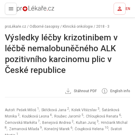
EN
proLékaře.cz
proLékaře.cz
/
Odborné časopisy
/
Klinická onkologie
/
2018 - 3
Výsledky léčby krizotinibem v
léčbě nemalobuněčného ALK
pozitivního karcinomu plic v
České republice
Stáhnout PDF
English info
1
2
3
Autoři: Pešek Miloš
; Skřičková Jana
; Kolek Vítězslav
; Šatánková
2
4
5
6
Monika
; Koubková Leona
; Roubec Jaromír
; Chloupková Renata
;
7
2
3
Černovská Markéta
; Benejová Andrea
; Kultan Juraj
; Hrnčiarik Michal
8
9
6
10
; Zemanová Milada
; Konečný Marek
; Čoupková Helena
; Svatoň
1