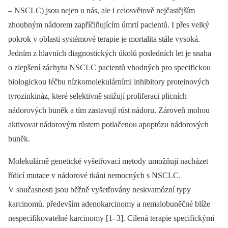
–⁠ NSCLC) jsou nejen u nás, ale i celosvětově nejčastějším
zhoubným nádorem zapříčiňujícím úmrtí pacientů. I přes velký
pokrok v oblasti systémové terapie je mortalita stále vysoká.
Jedním z hlavních diagnostických úkolů posledních let je snaha
o zlepšení záchytu NSCLC pacientů vhodných pro specifickou
biologickou léčbu nízkomolekulárními inhibitory proteinových
tyrozinkináz, které selektivně snižují proliferaci plicních
nádorových buněk a tím zastavují růst nádoru. Zároveň mohou
aktivovat nádorovým růstem potlačenou apoptózu nádorových
buněk.
Molekulárně genetické vyšetřovací metody umožňují nacházet
řídicí mutace v nádorové tkáni nemocných s NSCLC.
V současnosti jsou běžně vyšetřovány neskvamózní typy
karcinomů, především adenokarcinomy a nemalobuněčné blíže
nespecifikovatelné karcinomy [1–3]. Cílená terapie specifickými