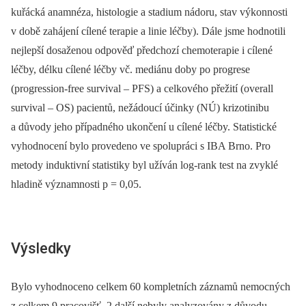
kuřácká anamnéza, histologie a stadium nádoru, stav výkonnosti
v době zahájení cílené terapie a linie léčby). Dále jsme hodnotili
nejlepší dosaženou odpověď předchozí chemoterapie i cílené
léčby, délku cílené léčby vč. mediánu doby po progrese
(progression-free survival –⁠ PFS) a celkového přežití (overall
survival –⁠ OS) pacientů, nežádoucí účinky (NÚ) krizotinibu
a důvody jeho případného ukončení u cílené léčby. Statistické
vyhodnocení bylo provedeno ve spolupráci s IBA Brno. Pro
metody induktivní statistiky byl užíván log-rank test na zvyklé
hladině významnosti p = 0,05.
Výsledky
Bylo vyhodnoceno celkem 60 kompletních záznamů nemocných
z celkem 9 pracovišť, 2 další nebyly analyzovány z důvodu