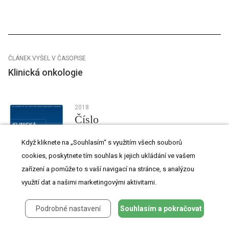
ČLÁNEK VYŠEL V ČASOPISE
Klinická onkologie
2018
Číslo
3
Když kliknete na „Souhlasím“ s využitím všech souborů
cookies, poskytnete tím souhlas k jejich ukládání ve vašem
zařízení a pomůže to s vaší navigací na stránce, s analýzou
využití dat a našimi marketingovými aktivitami.
Nejčtenější tento týden
Podrobné nastavení
Souhlasím a pokračovat
Zkušenosti s axitinibem v léčbě metastatického renálního