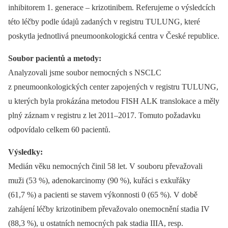
inhibitorem 1. generace –⁠ krizotinibem. Referujeme o výsledcích
této léčby podle údajů zadaných v registru TULUNG, které
poskytla jednotlivá pneumoonkologická centra v České republice.
Soubor pacientů a metody:
Analyzovali jsme soubor nemocných s NSCLC
z pneumoonkologických center zapojených v registru TULUNG,
u kterých byla prokázána metodou FISH ALK translokace a měly
plný záznam v registru z let 2011–2017. Tomuto požadavku
odpovídalo celkem 60 pacientů.
Výsledky:
Medián věku nemocných činil 58 let. V souboru převažovali
muži (53 %), adenokarcinomy (90 %), kuřáci s exkuřáky
(61,7 %) a pacienti se stavem výkonnosti 0 (65 %). V době
zahájení léčby krizotinibem převažovalo onemocnění stadia IV
(88,3 %), u ostatních nemocných pak stadia IIIA, resp.