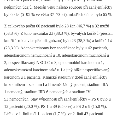
neúplných údajů. Medián věku našeho souboru při zahájení léčby
byl 60 let (5–95 % ve věku 37–73 let), mladších 65 let bylo 65 %.
Z celkového počtu 60 pacientů bylo 28 žen (46,7 %) a 32 mužů
(53,3 %). Z toho nekuřáků 23 (38,3 %), bývalých kuřáků (přestali
kouřit 1 rok a více před diagnózou) bylo 23 (38,3 %) a kuřáků 14
(23,3 %). Adenokarcinomy bez specifikace byly u 42 pacientů,
adenokarcinom nemucinózní u 10, adenokarcinom mucinózní u
2, nespecifikovaný NSCLC u 3, epidermoidní karcinom u 1,
adenoskvamózní karcinom také u 1 a jiný blíže nespecifikovaný
karcinom u 1 pacienta. Klinické stadium v době zahájení léčby
krizotinibem –⁠ stadium I a II neměl žádný pacient, stadium IIIA
1 nemocný, stadium IIIB 6 nemocných a stadium IV
53 nemocných. Stav výkonnosti při zahájení léčby –⁠ PS 0 bylo u
12 pacientů (20,0 %), PS 1 u 39 (65,0 %) a PS 2 u 9 (15,0 %).
Léčbu v 1. linii měl 1 pacient (1,7 %), ve 2. linii 43 pacientů