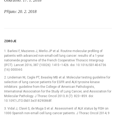
Obdrženo: 17. 1. 2018
Přijato: 20. 2. 2018
ZDROJE
1. Barlesi F, Mazieres J, Merlio JP et al. Routine molecular profiling of
patients with advanced non-small-cell lung cancer: results of a 1-year
nationwide programme of the French Cooperative Thoracic Intergroup
(IFCT). Lancet 2016; 387 (10026): 1415–1426. doi: 10.1016/S0140-6736
(16) 00004-0.
2. Lindeman NI, Cagle PT, Beasley MB et al. Molecular testing guideline for
selection of lung cancer patients for EGFR and ALK tyrosine kinase
inhibitors: guideline from the College of American Pathologists,
International Association for the Study of Lung Cancer, and Association for
Molecular Pathology. J Thorac Oncol 2013; 8 (7): 823–859. doi:
10.1097/JTO.0b013e318290868f.
3. Vidal J, Clavé S, de Muga S et al. Assessment of ALK status by FISH on
1000 Spanish non-small cell lung cancer patients. J Thorac Oncol 2014; 9