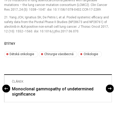
TP53 mutations in lung adenocarcinoma patients with targetable
mutations –⁠ the lung cancer mutation consortium (LCMC2). Clin Cancer
Res 2017; 24 (5): 1038–1047. doi: 10.1158/1078-0432.CCR-17-2289.
21. Yang JCH, Ignatius SH, De Petris L et al. Pooled systemic efficacy and
safety data from the Pivotal Phase II Studies (NP28673 and NP28761) of
alectinib in ALK-positive non-small cell lung cancer. J Thorac Oncol 2017;
12 (10): 1552–1560. doi: 10.1016/j.jtho.2017.06.070.
ŠTÍTKY
Dětská onkologie
Chirurgie všeobecná
Onkologie
ČLÁNEK
Monoclonal gammopathy of undetermined
significance