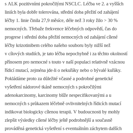
s ALK pozitivními pokročilými NSCLC. Léčba ve 2. a vyšších
liniích byla dobře tolerována, střední doba přežití od zahájení
léčby 1. linie činila 27,9 měsíce, déle než 3 roky žilo > 30 %
nemocných. Třebaže frekvence léčebných odpovědí, čas do
progrese i střední doba přežití nemocných od zahájení cílené
léčby krizotinibem celého našeho souboru byly nižší než
v cílových studiích, je tato léčba nepochybně i za těchto okolností
přínosem pro nemocné s touto v naší populaci relativně vzácnou
řídicí mutací, zejména jde-li o nekuřáky nebo o bývalé kuřáky.
Pokládáme proto za důležité včasné a podrobné genetické
vyšetření nádorové tkáně nemocných s pokročilými
adenokarcinomy, karcinomy blíže nespecifikovanými a u
nemocných s průkazem léčebně ovlivnitelných řídicích mutací
indikovat biologicky cílenou terapii. V budoucnosti by mohly
zlepšit výsledky cílené léčby ještě podrobnější a současně
prováděná genetická vyšetření s eventuálním záchytem dalších