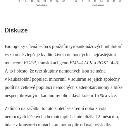
Diskuze
Biologicky cílená léčba s použitím tyrozinkinázových inhibitorů
významně zlepšuje kvalitu života nemocných s nejčastějšími
mutacemi
EGFR
, translokaci genu
EML-4 ALK
a
ROS1
[4–8].
A to i přesto, že tyto skupiny nemocných jsou zejména
v kaukazoidní populaci minoritní, v souhrnu se jejich společný
podíl na celkové populaci nemocných s adenokarcinomy a blíže
nespecifikovanými karcinomy plic udává kolem 15 % a více.
Zatímco na začátku tohoto století se střední doba života
nemocných léčených chemoterapií 1. linie blížila 12 měsícům,
údaje z konsorcia mutací karcinomu plic udávají výsledky