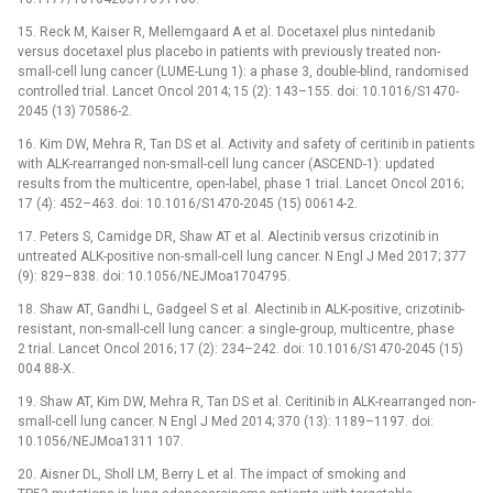
15. Reck M, Kaiser R, Mellemgaard A et al. Docetaxel plus nintedanib
versus docetaxel plus placebo in patients with previously treated non-
small-cell lung cancer (LUME-Lung 1): a phase 3, double-blind, randomised
controlled trial. Lancet Oncol 2014; 15 (2): 143–155. doi: 10.1016/S1470-
2045 (13) 70586-2.
16. Kim DW, Mehra R, Tan DS et al. Activity and safety of ceritinib in patients
with ALK-rearranged non-small-cell lung cancer (ASCEND-1): updated
results from the multicentre, open-label, phase 1 trial. Lancet Oncol 2016;
17 (4): 452–463. doi: 10.1016/S1470-2045 (15) 00614-2.
17. Peters S, Camidge DR, Shaw AT et al. Alectinib versus crizotinib in
untreated ALK-positive non-small-cell lung cancer. N Engl J Med 2017; 377
(9): 829–838. doi: 10.1056/NEJMoa1704795.
18. Shaw AT, Gandhi L, Gadgeel S et al. Alectinib in ALK-positive, crizotinib-
resistant, non-small-cell lung cancer: a single-group, multicentre, phase
2 trial. Lancet Oncol 2016; 17 (2): 234–242. doi: 10.1016/S1470-2045 (15)
004 88-X.
19. Shaw AT, Kim DW, Mehra R, Tan DS et al. Ceritinib in ALK-rearranged non-
small-cell lung cancer. N Engl J Med 2014; 370 (13): 1189–1197. doi:
10.1056/NEJMoa1311 107.
20. Aisner DL, Sholl LM, Berry L et al. The impact of smoking and