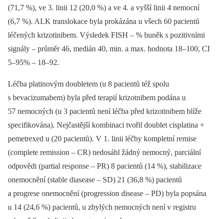
(71,7 %), ve 3. linii 12 (20,0 %) a ve 4. a vyšší linii 4 nemocní
(6,7 %). ALK translokace byla prokázána u všech 60 pacientů
léčených krizotinibem. Výsledek FISH –⁠ % buněk s pozitivními
signály –⁠ průměr 46, medián 40, min. a max. hodnota 18–100, CI
5–95% –⁠ 18–92.
Léčba platinovým doubletem (u 8 pacientů též spolu
s bevacizumabem) byla před terapií krizotnibem podána u
57 nemocných (u 3 pacientů není léčba před krizotinibem blíže
specifikována). Nejčastější kombinaci tvořil doublet cisplatina +
pemetrexed u (20 pacientů). V 1. linii léčby kompletní remise
(complete remission –⁠ CR) nedosáhl žádný nemocný, parciální
odpovědi (partial response –⁠ PR) 8 pacientů (14 %), stabilizace
onemocnění (stable diasease –⁠ SD) 21 (36,8 %) pacientů
a progrese onemocnění (progression disease –⁠ PD) byla popsána
u 14 (24,6 %) pacientů, u zbylých nemocných není v registru