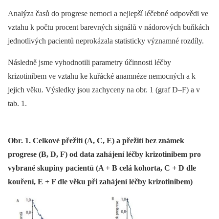
Analýza časů do progrese nemoci a nejlepší léčebné odpovědi ve
vztahu k počtu procent barevných signálů v nádorových buňkách
jednotlivých pacientů neprokázala statisticky významné rozdíly.
Následně jsme vyhodnotili parametry účinnosti léčby
krizotinibem ve vztahu ke kuřácké anamnéze nemocných a k
jejich věku. Výsledky jsou zachyceny na obr. 1 (graf D–F) a v
tab. 1.
Obr. 1. Celkové přežití (A, C, E) a přežití bez známek
progrese (B, D, F) od data zahájení léčby krizotinibem pro
vybrané skupiny pacientů (A + B celá kohorta, C + D dle
kouření, E + F dle věku při zahájení léčby krizotinibem)