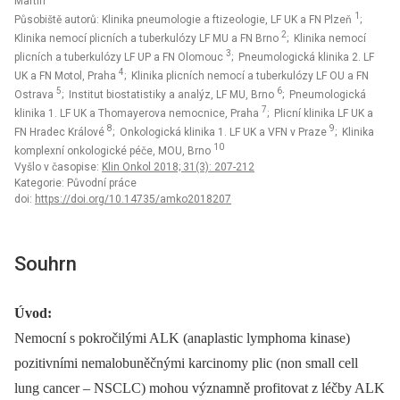
Martin
1
Působiště autorů: Klinika pneumologie a ftizeologie, LF UK a FN Plzeň
;
2
Klinika nemocí plicních a tuberkulózy LF MU a FN Brno
; Klinika nemocí
3
plicních a tuberkulózy LF UP a FN Olomouc
; Pneumologická klinika 2. LF
4
UK a FN Motol, Praha
; Klinika plicních nemocí a tuberkulózy LF OU a FN
5
6
Ostrava
; Institut biostatistiky a analýz, LF MU, Brno
; Pneumologická
7
klinika 1. LF UK a Thomayerova nemocnice, Praha
; Plicní klinika LF UK a
8
9
FN Hradec Králové
; Onkologická klinika 1. LF UK a VFN v Praze
; Klinika
10
komplexní onkologické péče, MOU, Brno
Vyšlo v časopise:
Klin Onkol 2018; 31(3): 207-212
Kategorie: Původní práce
doi:
https://doi.org/10.14735/amko2018207
Souhrn
Úvod:
Nemocní s pokročilými ALK (anaplastic lymphoma kinase)
pozitivními nemalobuněčnými karcinomy plic (non small cell
lung cancer –⁠ NSCLC) mohou významně profitovat z léčby ALK