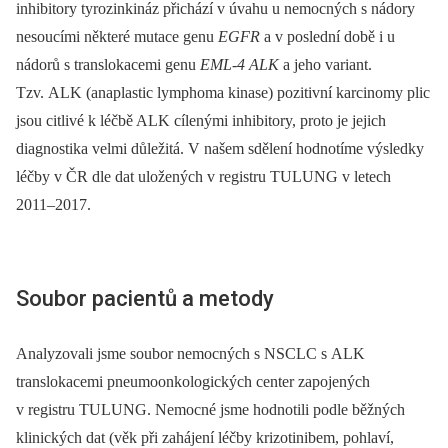
inhibitory tyrozinkináz přichází v úvahu u nemocných s nádory
nesoucími některé mutace genu
EGFR
a v poslední době i u
nádorů s translokacemi genu
EML-4 ALK
a jeho variant.
Tzv. ALK (anaplastic lymphoma kinase) pozitivní karcinomy plic
jsou citlivé k léčbě ALK cílenými inhibitory, proto je jejich
diagnostika velmi důležitá. V našem sdělení hodnotíme výsledky
léčby v ČR dle dat uložených v registru TULUNG v letech
2011–2017.
Soubor pacientů a metody
Analyzovali jsme soubor nemocných s NSCLC s ALK
translokacemi pneumoonkologických center zapojených
v registru TULUNG. Nemocné jsme hodnotili podle běžných
klinických dat (věk při zahájení léčby krizotinibem, pohlaví,