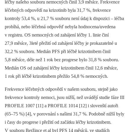
léčby našeho souboru nemocných činil 3,9 měsíce. Frekvence
léčebných odpovědí na krizotinib byla 31,7 %, frekvence
kontroly 53,4 %, u 21,7 % souboru není údaj k dispozici –⁠ léčba
probíhá, nebo léčebná odpověď nebyla hodnocena/uvedena
v registru. OS nemocných od zahájení léčby 1. linie činí
27,9 měsíce, 3leté přežití od zahájení léčby je prokazatelné u
32,2 % souboru. Medián PFS při léčbě krizotinibem činil
5,8 měsíce, déle než 1 rok bez progrese bylo 31,8 % souboru.
Medián OS od zahájení léčby krizotinibem činil 12,6 měsíce,
1 rok při léčbě krizotinibem přežilo 54,8 % nemocných.
Frekvence léčebných odpovědí v našem souboru, stejně jako
frekvence kontroly nemoci, jsou nižší, než uvádějí studie fáze III
PROFILE 1007 [11] a PROFILE 1014 [12] i slovenští autoři
(65–75 %) [4], v porovnání s našimi 31,7 %. Podobně nižší byly
i časy do progrese i přežití od začátku léčby krizotinibem.
V souboru Beržince et al byl PFS 14 měsíců, ve studiích