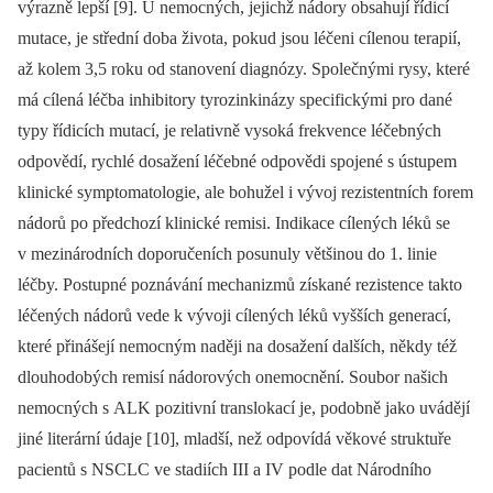
výrazně lepší [9]. U nemocných, jejichž nádory obsahují řídicí
mutace, je střední doba života, pokud jsou léčeni cílenou terapií,
až kolem 3,5 roku od stanovení diagnózy. Společnými rysy, které
má cílená léčba inhibitory tyrozinkinázy specifickými pro dané
typy řídicích mutací, je relativně vysoká frekvence léčebných
odpovědí, rychlé dosažení léčebné odpovědi spojené s ústupem
klinické symptomatologie, ale bohužel i vývoj rezistentních forem
nádorů po předchozí klinické remisi. Indikace cílených léků se
v mezinárodních doporučeních posunuly většinou do 1. linie
léčby. Postupné poznávání mechanizmů získané rezistence takto
léčených nádorů vede k vývoji cílených léků vyšších generací,
které přinášejí nemocným naději na dosažení dalších, někdy též
dlouhodobých remisí nádorových onemocnění. Soubor našich
nemocných s ALK pozitivní translokací je, podobně jako uvádějí
jiné literární údaje [10], mladší, než odpovídá věkové struktuře
pacientů s NSCLC ve stadiích III a IV podle dat Národního