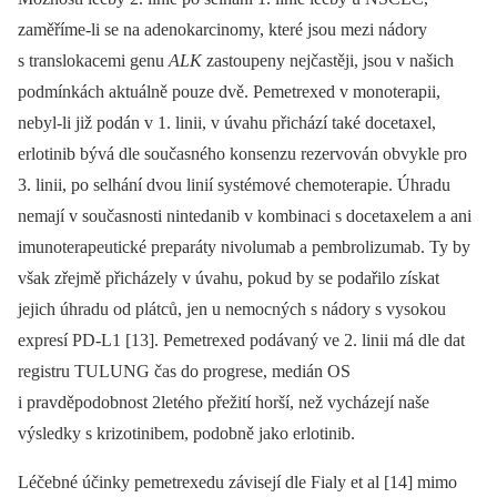
zaměříme-li se na adenokarcinomy, které jsou mezi nádory
s translokacemi genu
ALK
zastoupeny nejčastěji, jsou v našich
podmínkách aktuálně pouze dvě. Pemetrexed v monoterapii,
nebyl-li již podán v 1. linii, v úvahu přichází také docetaxel,
erlotinib bývá dle současného konsenzu rezervován obvykle pro
3. linii, po selhání dvou linií systémové chemoterapie. Úhradu
nemají v současnosti nintedanib v kombinaci s docetaxelem a ani
imunoterapeutické preparáty nivolumab a pembrolizumab. Ty by
však zřejmě přicházely v úvahu, pokud by se podařilo získat
jejich úhradu od plátců, jen u nemocných s nádory s vysokou
expresí PD-L1 [13]. Pemetrexed podávaný ve 2. linii má dle dat
registru TULUNG čas do progrese, medián OS
i pravděpodobnost 2letého přežití horší, než vycházejí naše
výsledky s krizotinibem, podobně jako erlotinib.
Léčebné účinky pemetrexedu závisejí dle Fialy et al [14] mimo