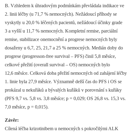
B. Vzhledem k úhradovým podmínkám převládala indikace ve
2. linii léčby (u 71,7 % nemocných). Nežádoucí příhody se
vyskytly u 20,0 % léčených pacientů, nežádoucí účinky grade
3 a vyšší u 11,7 % nemocných. Kompletní remise, parciální
remise, stabilizace onemocnění a progrese nemocných byly
dosaženy u 6,7, 25, 21,7 a 25 % nemocných. Medián doby do
progrese (progresson-free survival –⁠ PFS) činil 5,8 měsíce,
celkové přežití (overall survival –⁠ OS) nemocných bylo
12,6 měsíce. Celková doba přežití nemocných od zahájení léčby
1. linie byla 27,9 měsíce. Významně delší čas do PFS i OS se
prokázal u nekuřáků a bývalých kuřáků v porovnání s kuřáky
(PFS 9,7 vs. 5,8 vs. 3,8 měsíce; p = 0,029; OS 26,8 vs. 15,3 vs.
7,0 měsíce, p = 0,015).
Závěr:
Cílená léčba krizotinibem u nemocných s pokročilými ALK