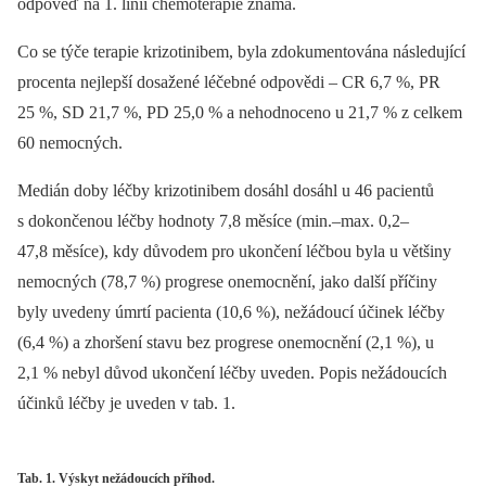
odpověď na 1. linii chemoterapie známa.
Co se týče terapie krizotinibem, byla zdokumentována následující
procenta nejlepší dosažené léčebné odpovědi –⁠ CR 6,7 %, PR
25 %, SD 21,7 %, PD 25,0 % a nehodnoceno u 21,7 % z celkem
60 nemocných.
Medián doby léčby krizotinibem dosáhl dosáhl u 46 pacientů
s dokončenou léčby hodnoty 7,8 měsíce (min.–max. 0,2–
47,8 měsíce), kdy důvodem pro ukončení léčbou byla u většiny
nemocných (78,7 %) progrese onemocnění, jako další příčiny
byly uvedeny úmrtí pacienta (10,6 %), nežádoucí účinek léčby
(6,4 %) a zhoršení stavu bez progrese onemocnění (2,1 %), u
2,1 % nebyl důvod ukončení léčby uveden. Popis nežádoucích
účinků léčby je uveden v tab. 1.
Tab. 1. Výskyt nežádoucích příhod.