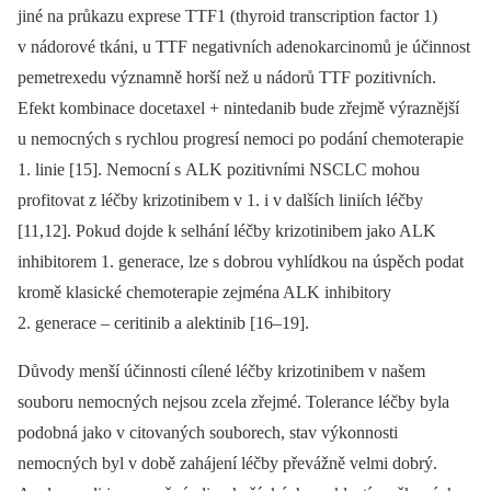
jiné na průkazu exprese TTF1 (thyroid transcription factor 1)
v nádorové tkáni, u TTF negativních adenokarcinomů je účinnost
pemetrexedu významně horší než u nádorů TTF pozitivních.
Efekt kombinace docetaxel + nintedanib bude zřejmě výraznější
u nemocných s rychlou progresí nemoci po podání chemoterapie
1. linie [15]. Nemocní s ALK pozitivními NSCLC mohou
profitovat z léčby krizotinibem v 1. i v dalších liniích léčby
[11,12]. Pokud dojde k selhání léčby krizotinibem jako ALK
inhibitorem 1. generace, lze s dobrou vyhlídkou na úspěch podat
kromě klasické chemoterapie zejména ALK inhibitory
2. generace –⁠ ceritinib a alektinib [16–19].
Důvody menší účinnosti cílené léčby krizotinibem v našem
souboru nemocných nejsou zcela zřejmé. Tolerance léčby byla
podobná jako v citovaných souborech, stav výkonnosti
nemocných byl v době zahájení léčby převážně velmi dobrý.