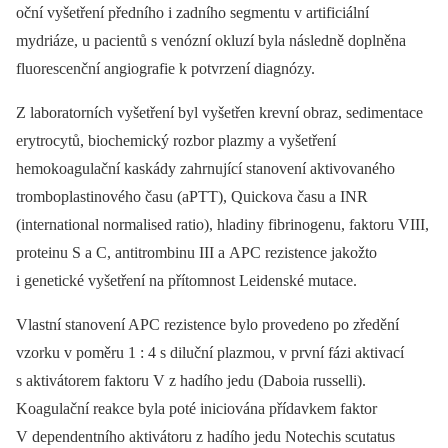
oční vyšetření předního i zadního segmentu v artificiální
mydriáze, u pacientů s venózní okluzí byla následně doplněna
fluorescenční angiografie k potvrzení diagnózy.
Z laboratorních vyšetření byl vyšetřen krevní obraz, sedimentace
erytrocytů, biochemický rozbor plazmy a vyšetření
hemokoagulační kaskády zahrnující stanovení aktivovaného
tromboplastinového času (aPTT), Quickova času a INR
(international normalised ratio), hladiny fibrinogenu, faktoru VIII,
proteinu S a C, antitrombinu III a APC rezistence jakožto
i genetické vyšetření na přítomnost Leidenské mutace.
Vlastní stanovení APC rezistence bylo provedeno po zředění
vzorku v poměru 1 : 4 s diluční plazmou, v první fázi aktivací
s aktivátorem faktoru V z hadího jedu (Daboia russelli).
Koagulační reakce byla poté iniciována přídavkem faktor
V dependentního aktivátoru z hadího jedu Notechis scutatus