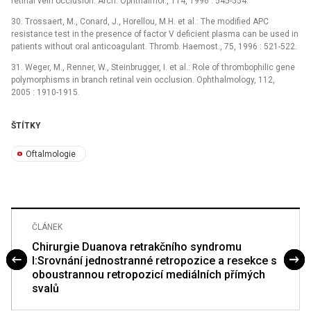
retinal vein occlusion. Arch. Ophthalmol., 114, 1996 : 545-554.
30. Trossaert, M., Conard, J., Horellou, M.H. et al.: The modified APC
resistance test in the presence of factor V deficient plasma can be used in
patients without oral anticoagulant. Thromb. Haemost., 75, 1996 : 521-522.
31. Weger, M., Renner, W., Steinbrugger, I. et al.: Role of thrombophilic gene
polymorphisms in branch retinal vein occlusion. Ophthalmology, 112,
2005 : 1910-1915.
ŠTÍTKY
Oftalmologie
ČLÁNEK
Chirurgie Duanova retrakčního syndromu
I:Srovnání jednostranné retropozice a resekce s
oboustrannou retropozicí mediálních přímých
svalů