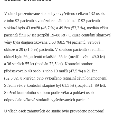
V rámci prezentované studie bylo vyšetřeno celkem 132 osob,
z toho 92 pacientů s venózní retinální okluzí. Z 92 pacientů
s okluzí bylo 43 mužů (46,7 %) a 49 žen (53,3 %), medián věku
pacientů činil 67 let (rozpětí 19–88 let). Okluze centrální sítnicové
vény byla diagnostikována u 63 (68,5 %) pacientů, větvová
okluze u 29 (31,5 %) pacientů. V souboru pacientů s retinální
okluzí bylo 56 pacientů mladších 55 let (medián věku 49,0 let)
a 36 starších 55 let (medián 73,5 let). Kontrolní soubor
představovalo 40 osob, z toho 19 mužů (47,5 %) a 21 žen
(52,5 %), u kterých bylo vyloučeno retinální cévní onemocnění.
Střední věk v kontrolní skupině byl 61,5 let (rozpětí 21–89 let).
Složení kontrolního souboru podle věku a pohlaví osob
odpovídalo věkové struktuře vyšetřovaných pacientů.
U všech osob zahrnutých do studie bylo provedeno podrobné