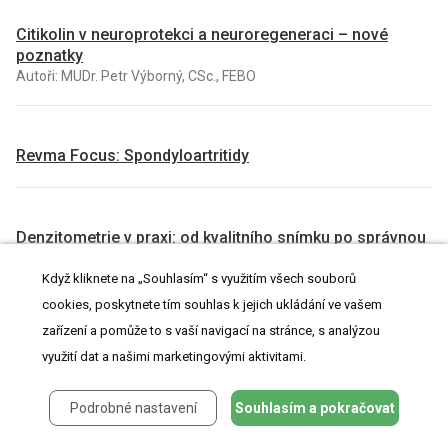
Citikolin v neuroprotekci a neuroregeneraci – nové
poznatky
Autoři: MUDr. Petr Výborný, CSc., FEBO
Revma Focus: Spondyloartritidy
Denzitometrie v praxi: od kvalitního snímku po správnou
interpretaci
Autoři: prof. MUDr. Vladimír Palička, CSc., Dr.h.c., doc. MUDr. Václav
Když kliknete na „Souhlasím“ s využitím všech souborů
Vyskočil, Ph.D., MUDr. Petr Kasalický, CSc., MUDr. Jan Rosa, Ing.
cookies, poskytnete tím souhlas k jejich ukládání ve vašem
Pavel Havlík, Ing. Jan Adam, Hana Hejnová, DiS., Jana Křenková
zařízení a pomůže to s vaší navigací na stránce, s analýzou
využití dat a našimi marketingovými aktivitami.
VŠECHNY KURZY
Podrobné nastavení
Souhlasím a pokračovat