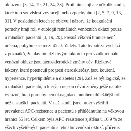
okluzemi [3, 14, 19, 21, 24, 28]. Proti nim stojí ale několik studií,
které tuto souvislost vyvracejí, nebo zpochybňují [2, 5, 7, 9, 13,
31]. V posledních letech se objevují názory, že koagulační
poruchy hrají roli v etiologii retinálních venózních okluzí pouze
u mladších pacientů [3, 19, 20]. Přesná věková hranice není
určena, pohybuje se mezi 45 až 55 lety. Tato hypotéza vychází
z poznatků, že hlavním rizikovým faktorem pro vznik retinální
venózní okluze jsou aterosklerotické změny cév. Rizikové
faktory, které potencují progresi aterosklerózy, jsou kouření,
hypertenze, hyperlipidémie a diabetes [29]. Zdá se být logické, že
u mladších pacientů, u kterých nejsou cévní změny ještě natolik
výrazné, hrají poruchy hemokoagulace mnohem důležitější roli
než u starších pacientů. V naší studii jsme proto vyšetřili
prevalenci APC-rezistence u pacientů s přihlédnutím na věkovou
hranici 55 let. Celkem byla APC-rezistence zjištěna u 10,9 % ze
všech vyšetřených pacientů s retinální venózní okluzí, přičemž