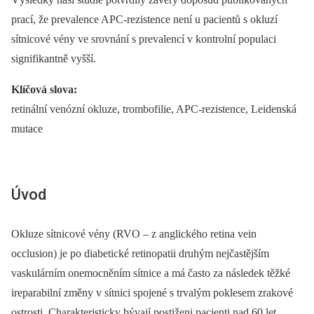
prací, že prevalence APC-rezistence není u pacientů s okluzí
sítnicové vény ve srovnání s prevalencí v kontrolní populaci
signifikantně vyšší.
Klíčová slova:
retinální venózní okluze, trombofilie, APC-rezistence, Leidenská
mutace
Úvod
Okluze sítnicové vény (RVO –⁠ z anglického retina vein
occlusion) je po diabetické retinopatii druhým nejčastějším
vaskulárním onemocněním sítnice a má často za následek těžké
ireparabilní změny v sítnici spojené s trvalým poklesem zrakové
ostrosti. Charakteristicky bývají postiženi pacienti nad 60 let.