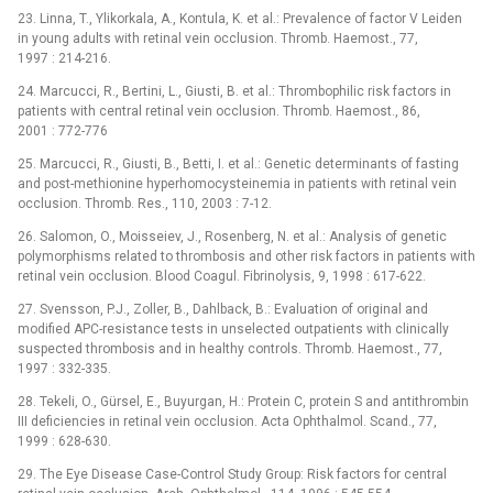
23. Linna, T., Ylikorkala, A., Kontula, K. et al.: Prevalence of factor V Leiden
in young adults with retinal vein occlusion. Thromb. Haemost., 77,
1997 : 214-216.
24. Marcucci, R., Bertini, L., Giusti, B. et al.: Thrombophilic risk factors in
patients with central retinal vein occlusion. Thromb. Haemost., 86,
2001 : 772-776
25. Marcucci, R., Giusti, B., Betti, I. et al.: Genetic determinants of fasting
and post-methionine hyperhomocysteinemia in patients with retinal vein
occlusion. Thromb. Res., 110, 2003 : 7-12.
26. Salomon, O., Moisseiev, J., Rosenberg, N. et al.: Analysis of genetic
polymorphisms related to thrombosis and other risk factors in patients with
retinal vein occlusion. Blood Coagul. Fibrinolysis, 9, 1998 : 617-622.
27. Svensson, P.J., Zoller, B., Dahlback, B.: Evaluation of original and
modified APC-resistance tests in unselected outpatients with clinically
suspected thrombosis and in healthy controls. Thromb. Haemost., 77,
1997 : 332-335.
28. Tekeli, O., Gürsel, E., Buyurgan, H.: Protein C, protein S and antithrombin
III deficiencies in retinal vein occlusion. Acta Ophthalmol. Scand., 77,
1999 : 628-630.
29. The Eye Disease Case-Control Study Group: Risk factors for central