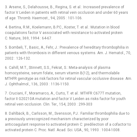
3. Arsene, S., Delahousse, B., Regina, S. et al.: Increased prevalence of
factor V Leiden in patients with retinal vein occlusion and under 60 years
of age. Thromb. Haemost., 94, 2005 : 101-106.
4. Bertina, R.M., Koelemann, B.P.C., Koster, T. et al.: Mutation in blood
coagulations factor V associated with resistance to activated protein
C. Nature, 369, 1994 : 64-67.
5. Bombeli, T., Basic, A., Fehr, J.: Prevalence of hereditary thrombophilia in
patients with thrombosis in different venous systems. Am. J. Hematol., 70,
2002 : 126-132.
6. Cahill, M.T., Stinnett, S.S., Fekrat, S.: Meta-analysis of plasma
homocysteine, serum folate, serum vitamin B(12), and thermolabile
MTHFR genotype as risk factors for retinal vascular occlusive disease. Am.
J. Ophthalmol., 136, 2003 : 1136-1150.
7. Cruciani, F., Moramarco, A., Curto, T. et al.: MTHFR C677T mutation,
factor II G20210A mutation and factor V Leiden as risks factor for youth
retinal vein occlusion. Clin. Ter., 154, 2003 : 299-303
8. Dahlbäck, B., Carlsson, M., Svensson, P.J.: Familiar thrombophilia due to
a previously unrecognized mechanism characterized by poor
anticoagulant response to activated protein C: predilection of a cofactor to
activated protein C. Proc. Natl. Acad. Sci. USA., 90, 1993 : 1004-1008.