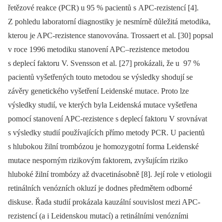
řetězové reakce (PCR) u 95 % pacientů s APC-rezistencí [4].
Z pohledu laboratorní diagnostiky je nesmírně důležitá metodika,
kterou je APC-rezistence stanovována. Trossaert et al. [30] popsal
v roce 1996 metodiku stanovení APC–rezistence metodou
s deplecí faktoru V. Svensson et al. [27] prokázali, že u 97 %
pacientů vyšetřených touto metodou se výsledky shodují se
závěry genetického vyšetření Leidenské mutace. Proto lze
výsledky studií, ve kterých byla Leidenská mutace vyšetřena
pomocí stanovení APC-rezistence s deplecí faktoru V srovnávat
s výsledky studií používajících přímo metody PCR. U pacientů
s hlubokou žilní trombózou je homozygotní forma Leidenské
mutace nesporným rizikovým faktorem, zvyšujícím riziko
hluboké žilní trombózy až dvacetinásobně [8]. Její role v etiologii
retinálních venózních okluzí je dodnes předmětem odborné
diskuse. Řada studií prokázala kauzální souvislost mezi APC-
rezistencí (a i Leidenskou mutací) a retinálními venózními