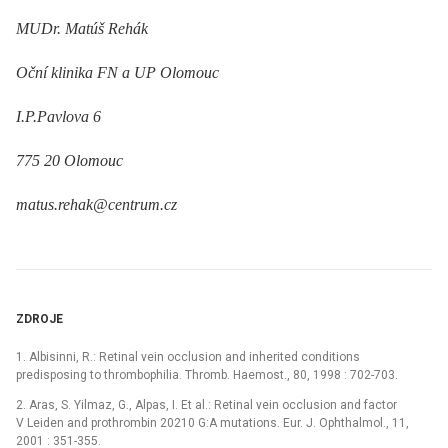
MUDr. Matúš Rehák
Oční klinika FN a UP Olomouc
I.P.Pavlova 6
775 20 Olomouc
matus.rehak@centrum.cz
ZDROJE
1. Albisinni, R.: Retinal vein occlusion and inherited conditions
predisposing to thrombophilia. Thromb. Haemost., 80, 1998 : 702-703.
2. Aras, S. Yilmaz, G., Alpas, I. Et al.: Retinal vein occlusion and factor
V Leiden and prothrombin 20210 G:A mutations. Eur. J. Ophthalmol., 11,
2001 : 351-355.