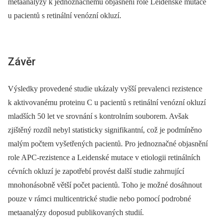
metaanalýzy k jednoznačnému objasnění role Leidenské mutace
u pacientů s retinální venózní okluzí.
Závěr
Výsledky provedené studie ukázaly vyšší prevalenci rezistence
k aktivovanému proteinu C u pacientů s retinální venózní okluzí
mladších 50 let ve srovnání s kontrolním souborem. Avšak
zjištěný rozdíl nebyl statisticky signifikantní, což je podmíněno
malým počtem vyšetřených pacientů. Pro jednoznačné objasnění
role APC-rezistence a Leidenské mutace v etiologii retinálních
cévních okluzí je zapotřebí provést další studie zahrnující
mnohonásobně větší počet pacientů. Toho je možné dosáhnout
pouze v rámci multicentrické studie nebo pomocí podrobné
metaanalýzy doposud publikovaných studií.