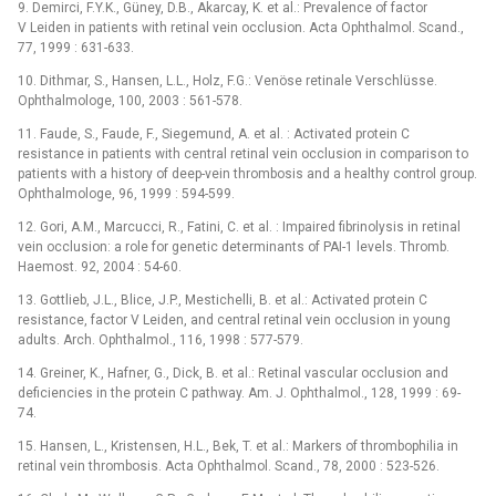
9. Demirci, F.Y.K., Güney, D.B., Akarcay, K. et al.: Prevalence of factor
V Leiden in patients with retinal vein occlusion. Acta Ophthalmol. Scand.,
77, 1999 : 631-633.
10. Dithmar, S., Hansen, L.L., Holz, F.G.: Venöse retinale Verschlüsse.
Ophthalmologe, 100, 2003 : 561-578.
11. Faude, S., Faude, F., Siegemund, A. et al. : Activated protein C
resistance in patients with central retinal vein occlusion in comparison to
patients with a history of deep-vein thrombosis and a healthy control group.
Ophthalmologe, 96, 1999 : 594-599.
12. Gori, A.M., Marcucci, R., Fatini, C. et al. : Impaired fibrinolysis in retinal
vein occlusion: a role for genetic determinants of PAI-1 levels. Thromb.
Haemost. 92, 2004 : 54-60.
13. Gottlieb, J.L., Blice, J.P., Mestichelli, B. et al.: Activated protein C
resistance, factor V Leiden, and central retinal vein occlusion in young
adults. Arch. Ophthalmol., 116, 1998 : 577-579.
14. Greiner, K., Hafner, G., Dick, B. et al.: Retinal vascular occlusion and
deficiencies in the protein C pathway. Am. J. Ophthalmol., 128, 1999 : 69-
74.
15. Hansen, L., Kristensen, H.L., Bek, T. et al.: Markers of thrombophilia in
retinal vein thrombosis. Acta Ophthalmol. Scand., 78, 2000 : 523-526.