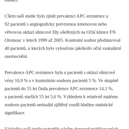
Cílem naší studie bylo zjistit prevalenci APC-rezistence u
92 pacientů s angiograficky potvrzenou kmenovou nebo
větvovou okluzí sítnicové žíly ošetřených na Oční klinice FN
Olomouc v letech 1999 až 2005. Kontrolní soubor představoval
40 pacientů, u kterých bylo vyloučeno jakékoliv oční vaskulární
onemocnění.
Prevalence APC-rezistence byla u pacientů s okluzí sítnicové
vény 10,9 % a v kontrolním souboru pacientů 5 %. Ve skupině
pacientů do 55 let činila prevalence APC-rezistence 14,3 %,
u pacientů starších 55 let 5,6 %. Vzhledem k relativně malému
souboru pacientů nedosáhl zjištěný rozdíl hladinu statistické
signifikace.
Výsledky naší studie potvrdily závěry doposud publikovaných