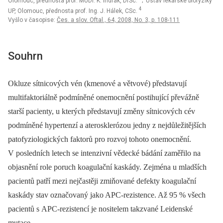
Olomouc, přednosta prof. MUDr. K. Indrák, DrSc.
; Ústav lékařské biofyziky
4
UP, Olomouc, přednosta prof. Ing. J. Hálek, CSc.
Vyšlo v časopise:
Čes. a slov. Oftal., 64, 2008, No. 3, p. 108-111
Souhrn
Okluze sítnicových vén (kmenové a větvové) představují
multifaktoriálně podmíněné onemocnění postihující převážně
starší pacienty, u kterých představují změny sítnicových cév
podmíněné hypertenzí a aterosklerózou jedny z nejdůležitějších
patofyziologických faktorů pro rozvoj tohoto onemocnění.
V posledních letech se intenzivní vědecké bádání zaměřilo na
objasnění role poruch koagulační kaskády. Zejména u mladších
pacientů patří mezi nejčastěji zmiňované defekty koagulační
kaskády stav označovaný jako APC-rezistence. Až 95 % všech
pacientů s APC-rezistencí je nositelem takzvané Leidenské
mutace.