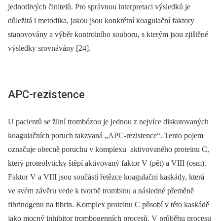
jednotlivých činitelů. Pro správnou interpretaci výsledků je
důležitá i metodika, jakou jsou konkrétní koagulační faktory
stanovovány a výběr kontrolního souboru, s kterým jsou zjištěné
výsledky srovnávány [24].
APC-rezistence
U pacientů se žilní trombózou je jednou z nejvíce diskutovaných
koagulačních poruch takzvaná „APC-rezistence“. Tento pojem
označuje obecně poruchu v komplexu aktivovaného proteinu C,
který proteolyticky štěpí aktivovaný faktor V (pět) a VIII (osm).
Faktor V a VIII jsou součástí řetězce koagulační kaskády, která
ve svém závěru vede k tvorbě trombinu a následné přeměně
fibrinogenu na fibrin. Komplex proteinu C působí v této kaskádě
jako mocný inhibitor trombogenních procesů. V průběhu procesu