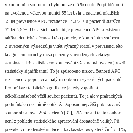
v kontrolním souboru to bylo pouze u 5 % osob. Po přihlédnutí
na uvedenou věkovou hranici 55 let byla u pacientů mladších
55 let prevalence APC-rezistence 14,3 % a u pacientů starších
55 let 5,6 %. U starších pacientů je prevalence APC-rezistence
takřka identická s četností této poruchy v kontrolním souboru.
Z uvedených výsledků je vidět výrazný rozdíl v prevalenci této
koagulační poruchy mezi pacienty v uvedených věkových
skupinách. Při statistickém zpracování však nebyl uvedený rozdíl
statisticky signifikantní. To je způsobeno nízkou četností APC
rezistence v populaci a malým souborem vyšetřených pacientů.
Pro průkaz statistické signifikace je tedy zapotřebí
několikanásobně větší soubor pacientů. To je ale v praktických
podmínkách nesmírně obtížné. Doposud největší publikovaný
soubor obsahoval 294 pacientů [31], přičemž ani tento soubor
není z pohledu statistického zpracování dostatečně veliký. Při
prevalenci Leidenské mutace u kavkazské rasy, která činí 5–8 %,