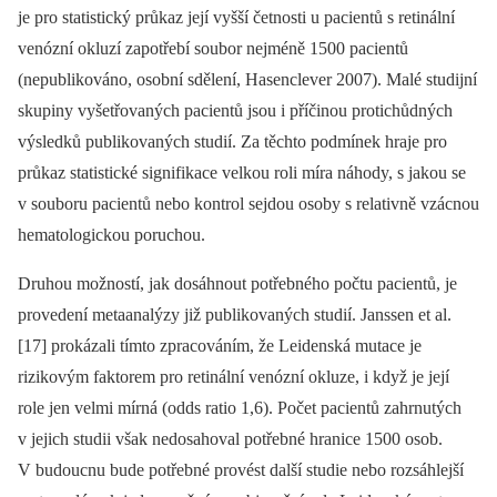
je pro statistický průkaz její vyšší četnosti u pacientů s retinální
venózní okluzí zapotřebí soubor nejméně 1500 pacientů
(nepublikováno, osobní sdělení, Hasenclever 2007). Malé studijní
skupiny vyšetřovaných pacientů jsou i příčinou protichůdných
výsledků publikovaných studií. Za těchto podmínek hraje pro
průkaz statistické signifikace velkou roli míra náhody, s jakou se
v souboru pacientů nebo kontrol sejdou osoby s relativně vzácnou
hematologickou poruchou.
Druhou možností, jak dosáhnout potřebného počtu pacientů, je
provedení metaanalýzy již publikovaných studií. Janssen et al.
[17] prokázali tímto zpracováním, že Leidenská mutace je
rizikovým faktorem pro retinální venózní okluze, i když je její
role jen velmi mírná (odds ratio 1,6). Počet pacientů zahrnutých
v jejich studii však nedosahoval potřebné hranice 1500 osob.
V budoucnu bude potřebné provést další studie nebo rozsáhlejší