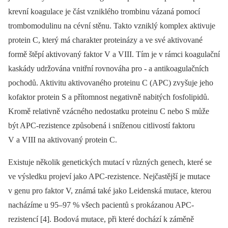
krevní koagulace je část vzniklého trombinu vázaná pomocí
trombomodulinu na cévní stěnu. Takto vzniklý komplex aktivuje
protein C, který má charakter proteinázy a ve své aktivované
formě štěpí aktivovaný faktor V a VIII. Tím je v rámci koagulační
kaskády udržována vnitřní rovnováha pro -⁠ a antikoagulačních
pochodů. Aktivitu aktivovaného proteinu C (APC) zvyšuje jeho
kofaktor protein S a přítomnost negativně nabitých fosfolipidů.
Kromě relativně vzácného nedostatku proteinu C nebo S může
být APC-rezistence způsobená i sníženou citlivostí faktoru
V a VIII na aktivovaný protein C.
Existuje několik genetických mutací v různých genech, které se
ve výsledku projeví jako APC-rezistence. Nejčastější je mutace
v genu pro faktor V, známá také jako Leidenská mutace, kterou
nacházíme u 95–97 % všech pacientů s prokázanou APC-
rezistencí [4]. Bodová mutace, při které dochází k záměně