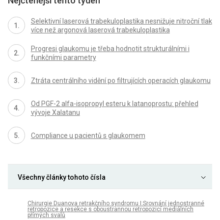
Nejčtenější tento týden
Selektivní laserová trabekuloplastika nesnižuje nitroční tlak
více než argonová laserová trabekuloplastika
Progresi glaukomu je třeba hodnotit strukturálními i
funkčními parametry
Ztráta centrálního vidění po filtrujících operacích glaukomu
Od PGF-2 alfa-isopropyl esteru k latanoprostu: přehled
vývoje Xalatanu
Compliance u pacientů s glaukomem
Všechny články tohoto čísla
Chirurgie Duanova retrakčního syndromu I:Srovnání jednostranné
retropozice a resekce s oboustrannou retropozicí mediálních
přímých svalů