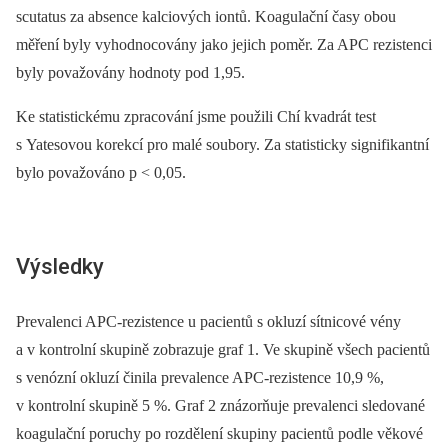
scutatus za absence kalciových iontů. Koagulační časy obou
měření byly vyhodnocovány jako jejich poměr. Za APC rezistenci
byly považovány hodnoty pod 1,95.
Ke statistickému zpracování jsme použili Chí kvadrát test
s Yatesovou korekcí pro malé soubory. Za statisticky signifikantní
bylo považováno p < 0,05.
Výsledky
Prevalenci APC-rezistence u pacientů s okluzí sítnicové vény
a v kontrolní skupině zobrazuje graf 1. Ve skupině všech pacientů
s venózní okluzí činila prevalence APC-rezistence 10,9 %,
v kontrolní skupině 5 %. Graf 2 znázorňuje prevalenci sledované
koagulační poruchy po rozdělení skupiny pacientů podle věkové