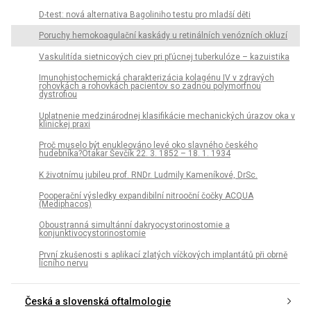
D-test: nová alternativa Bagoliniho testu pro mladší děti
Poruchy hemokoagulační kaskády u retinálních venózních okluzí
Vaskulitída sietnicových ciev pri pľúcnej tuberkulóze – kazuistika
Imunohistochemická charakterizácia kolagénu IV v zdravých
rohovkách a rohovkách pacientov so zadnou polymorfnou
dystrofiou
Uplatnenie medzinárodnej klasifikácie mechanických úrazov oka v
klinickej praxi
Proč muselo být enukleováno levé oko slavného českého
hudebníka?Otakar Ševčík 22. 3. 1852 – 18. 1. 1934
K životnímu jubileu prof. RNDr. Ludmily Kameníkové, DrSc.
Pooperační výsledky expandibilní nitrooční čočky ACQUA
(Mediphacos)
Oboustranná simultánní dakryocystorinostomie a
konjunktivocystorinostomie
První zkušenosti s aplikací zlatých víčkových implantátů při obrně
lícního nervu
Česká a slovenská oftalmologie