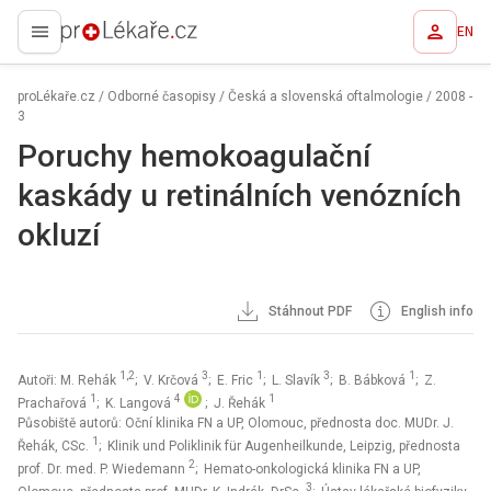
EN
proLékaře.cz
proLékaře.cz
/
Odborné časopisy
/
Česká a slovenská oftalmologie
/
2008 -
3
Poruchy hemokoagulační
kaskády u retinálních venózních
okluzí
Stáhnout PDF
English info
1,2
3
1
3
1
Autoři: M. Rehák
; V. Krčová
; E. Fric
; L. Slavík
; B. Bábková
; Z.
1
4
1
Prachařová
; K. Langová
; J. Řehák
Působiště autorů: Oční klinika FN a UP, Olomouc, přednosta doc. MUDr. J.
1
Řehák, CSc.
; Klinik und Poliklinik für Augenheilkunde, Leipzig, přednosta
2
prof. Dr. med. P. Wiedemann
; Hemato-onkologická klinika FN a UP,
3