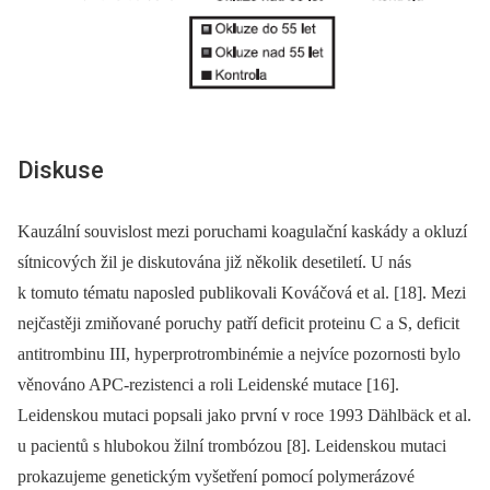
Diskuse
Kauzální souvislost mezi poruchami koagulační kaskády a okluzí
sítnicových žil je diskutována již několik desetiletí. U nás
k tomuto tématu naposled publikovali Kováčová et al. [18]. Mezi
nejčastěji zmiňované poruchy patří deficit proteinu C a S, deficit
antitrombinu III, hyperprotrombinémie a nejvíce pozornosti bylo
věnováno APC-rezistenci a roli Leidenské mutace [16].
Leidenskou mutaci popsali jako první v roce 1993 Dählbäck et al.
u pacientů s hlubokou žilní trombózou [8]. Leidenskou mutaci
prokazujeme genetickým vyšetření pomocí polymerázové