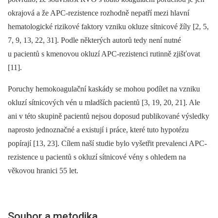
okrajová a že APC-rezistence rozhodně nepatří mezi hlavní
hematologické rizikové faktory vzniku okluze sítnicové žíly [2, 5,
7, 9, 13, 22, 31]. Podle některých autorů tedy není nutné
u pacientů s kmenovou okluzí APC-rezistenci rutinně zjišťovat
[11].
Poruchy hemokoagulační kaskády se mohou podílet na vzniku
okluzí sítnicových vén u mladších pacientů [3, 19, 20, 21]. Ale
ani v této skupině pacientů nejsou doposud publikované výsledky
naprosto jednoznačné a existují i práce, které tuto hypotézu
popírají [13, 23]. Cílem naší studie bylo vyšetřit prevalenci APC-
rezistence u pacientů s okluzí sítnicové vény s ohledem na
věkovou hranici 55 let.
Soubor a metodika