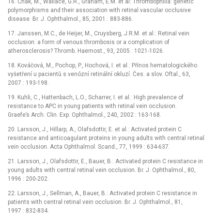
16. Chak, M., Wallace, G.R., Graham, E.M. et al: Thrombophilia: genetic
polymorphisms and their association with retinal vascular occlusive
disease. Br. J. Ophthalmol., 85, 2001 : 883-886.
17. Janssen, M.C., de Heijer, M., Cruysberg, J.R.M. et al.: Retinal vein
occlusion: a form of venous thrombosis or a complication of
atherosclerosis? Thromb. Haemost., 93, 2005 : 1021-1026.
18. Kováčová, M., Pochop, P., Hochová, I. et al.: Přínos hematologického
vyšetření u pacientů s venózní retinální okluzí. Čes. a slov. Oftal., 63,
2007 : 193-198.
19. Kuhli, C., Hattenbach, L.O., Scharrer, I. et al.: High prevalence of
resistance to APC in young patients with retinal vein occlusion.
Graefe’s Arch. Clin. Exp. Ophthalmol., 240, 2002 : 163-168.
20. Larsson, J., Hillarp, A., Olafsdottir, E. et al.: Activated protein C
resistance and anticoagulant proteins in young adults with central retinal
vein occlusion. Acta Ophthalmol. Scand., 77, 1999 : 634-637.
21. Larsson, J., Olafsdottir, E., Bauer, B.: Activated protein C resistance in
young adults with central retinal vein occlusion. Br. J. Ophthalmol., 80,
1996 : 200-202.
22. Larsson, J., Sellman, A., Bauer, B.: Activated protein C resistance in
patients with central retinal vein occlusion. Br. J. Ophthalmol., 81,
1997 : 832-834.