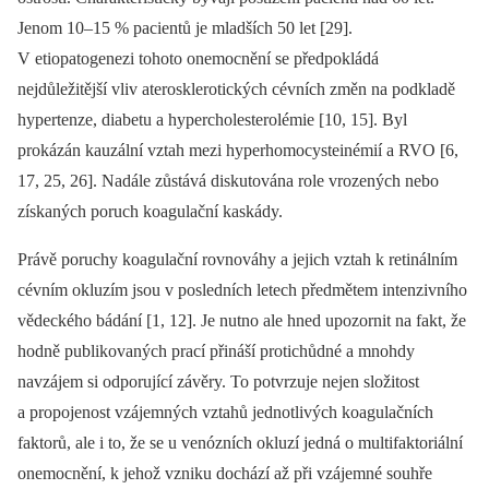
Jenom 10–15 % pacientů je mladších 50 let [29].
V etiopatogenezi tohoto onemocnění se předpokládá
nejdůležitější vliv aterosklerotických cévních změn na podkladě
hypertenze, diabetu a hypercholesterolémie [10, 15]. Byl
prokázán kauzální vztah mezi hyperhomocysteinémií a RVO [6,
17, 25, 26]. Nadále zůstává diskutována role vrozených nebo
získaných poruch koagulační kaskády.
Právě poruchy koagulační rovnováhy a jejich vztah k retinálním
cévním okluzím jsou v posledních letech předmětem intenzivního
vědeckého bádání [1, 12]. Je nutno ale hned upozornit na fakt, že
hodně publikovaných prací přináší protichůdné a mnohdy
navzájem si odporující závěry. To potvrzuje nejen složitost
a propojenost vzájemných vztahů jednotlivých koagulačních
faktorů, ale i to, že se u venózních okluzí jedná o multifaktoriální
onemocnění, k jehož vzniku dochází až při vzájemné souhře