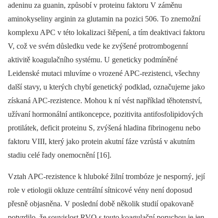
adeninu za guanin, způsobí v proteinu faktoru V záměnu
aminokyseliny arginin za glutamin na pozici 506. To znemožní
komplexu APC v této lokalizaci štěpení, a tím deaktivaci faktoru
V, což ve svém důsledku vede ke zvýšené protrombogenní
aktivitě koagulačního systému. U geneticky podmíněné
Leidenské mutaci mluvíme o vrozené APC-rezistenci, všechny
další stavy, u kterých chybí genetický podklad, označujeme jako
získaná APC-rezistence. Mohou k ní vést například těhotenství,
užívaní hormonální antikoncepce, pozitivita antifosfolipidových
protilátek, deficit proteinu S, zvýšená hladina fibrinogenu nebo
faktoru VIII, který jako protein akutní fáze vzrůstá v akutním
stadiu celé řady onemocnění [16].
Vztah APC-rezistence k hluboké žilní trombóze je nesporný, její
role v etiologii okluze centrální sítnicové vény není doposud
přesně objasněna. V poslední době několik studií opakovaně
potvrdilo, že souvislost RVO s touto koagulační poruchou je jen