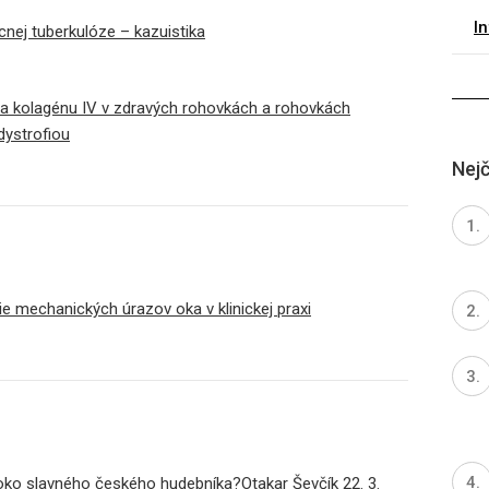
I
úcnej tuberkulóze – kazuistika
a kolagénu IV v zdravých rohovkách a rohovkách
dystrofiou
Nejč
ie mechanických úrazov oka v klinickej praxi
oko slavného českého hudebníka?Otakar Ševčík 22. 3.