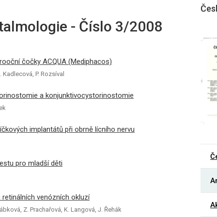
Čes
talmologie - Číslo 3/2008
nitrooční čočky ACQUA (Mediphacos)
. Kadlecová, P. Rozsíval
orinostomie a konjunktivocystorinostomie
ek
víčkových implantátů při obrně lícního nervu
Č
testu pro mladší děti
Ar
etinálních venózních okluzí
Ak
. Bábková, Z. Prachařová, K. Langová, J. Řehák