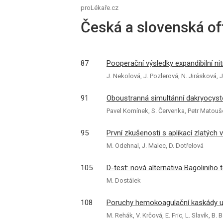
proLékaře.cz
Česká a slovenská of
87
Pooperační výsledky expandibilní 
J. Nekolová, J. Pozlerová, N. Jirásková, J
91
Oboustranná simultánní dakryocyst
Pavel Komínek, S. Červenka, Petr Matouš
95
První zkušenosti s aplikací zlatých 
M. Odehnal, J. Malec, D. Dotřelová
105
D-test: nová alternativa Bagoliniho 
M. Dostálek
108
Poruchy hemokoagulační kaskády u r
M. Rehák, V. Krčová, E. Fric, L. Slavík, B