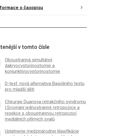
nformace o časopisu
tenější v tomto čísle
Oboustranná simultánní
dakryocystorinostomie a
konjunktivocystorinostomie
D-test: nová alternativa Bagoliniho testu
pro mladší děti
Chirurgie Duanova retrakčního syndromu
I:Srovnání jednostranné retropozice a
resekce s oboustrannou retropozicí
mediálních přímých svalů
Uplatnenie medzinárodnej klasifikácie