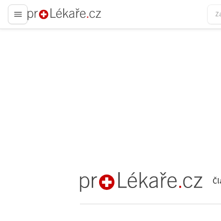
proLékaře.cz
Čl
proLékaře.cz