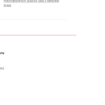
mechanických úrazov oka v klinickej
praxi
oru
éků