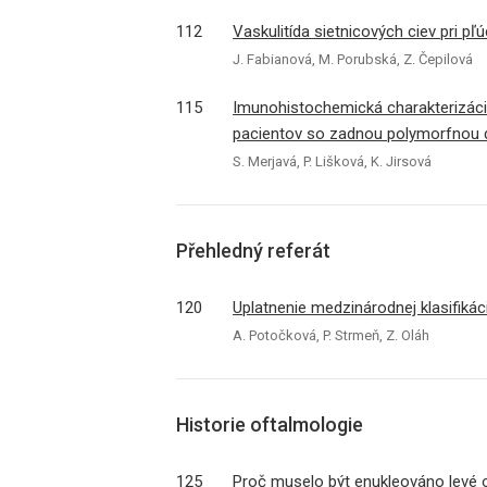
112
Vaskulitída sietnicových ciev pri pľ
J. Fabianová, M. Porubská, Z. Čepilová
115
Imunohistochemická charakterizáci
pacientov so zadnou polymorfnou 
S. Merjavá, P. Lišková, K. Jirsová
Přehledný referát
120
Uplatnenie medzinárodnej klasifikác
A. Potočková, P. Strmeň, Z. Oláh
Historie oftalmologie
125
Proč muselo být enukleováno levé 