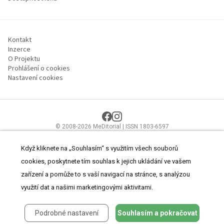
Kontakt
Inzerce
O Projektu
Prohlášení o cookies
Nastavení cookies
© 2008-2026 MeDitorial | ISSN 1803-6597
Stránky proLékaře.cz jsou určeny výhradně odborníkům ve
zdravotnictví.
Čtěte prohlášení
a
Zásady zpracování osobních údajů
.
Když kliknete na „Souhlasím“ s využitím všech souborů
cookies, poskytnete tím souhlas k jejich ukládání ve vašem
zařízení a pomůže to s vaší navigací na stránce, s analýzou
využití dat a našimi marketingovými aktivitami.
Podrobné nastavení
Souhlasím a pokračovat