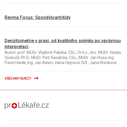
Revma Focus: Spondyloartritidy
Denzitometrie v praxi: od kvalitního snímku po správnou
interpretaci
Autoři: prof. MUDr. Vladimír Palička, CSc., Dr.h.c., doc. MUDr. Václav
Vyskočil, Ph.D., MUDr. Petr Kasalický, CSc., MUDr. Jan Rosa, Ing.
Pavel Havlík, Ing. Jan Adam, Hana Hejnová, DiS., Jana Křenková
VŠECHNY KURZY
proLékaře.cz