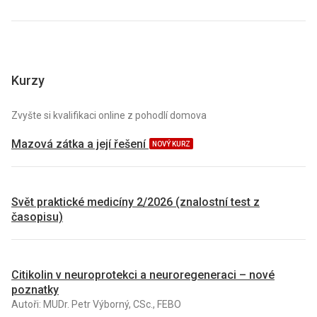
Kurzy
Zvyšte si kvalifikaci online z pohodlí domova
Mazová zátka a její řešení
NOVÝ KURZ
Svět praktické medicíny 2/2026 (znalostní test z
časopisu)
Citikolin v neuroprotekci a neuroregeneraci – nové
poznatky
Autoři: MUDr. Petr Výborný, CSc., FEBO