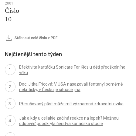
2001
Číslo
10
Stáhnout celé číslo v PDF
Nejčtenější tento týden
Efektivita kartáčku Sonicare For Kids u dětí předškolního
věku
Doc. Jitka Fricová: V USA nasazovali fentanyl poměrně
nekriticky, v Česku je situace jiná
Přerušovaný půst může mít významná zdravotní rizika
Jak a kdy u celiakie začíná reakce na lepek? Možnou
odpověď poodkryla čerstvá kanadská studie