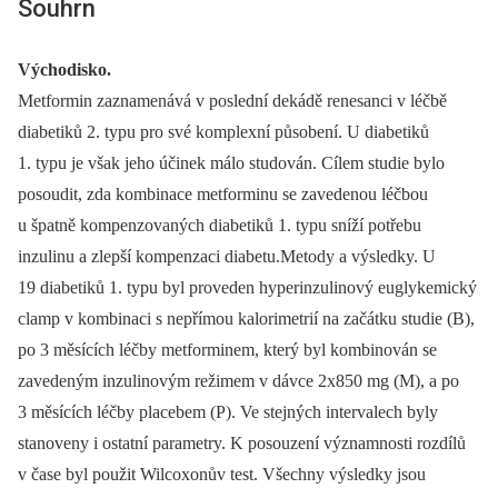
Souhrn
Východisko.
Metformin zaznamenává v poslední dekádě renesanci v léčbě
diabetiků 2. typu pro své komplexní působení. U diabetiků
1. typu je však jeho účinek málo studován. Cílem studie bylo
posoudit, zda kombinace metforminu se zavedenou léčbou
u špatně kompenzovaných diabetiků 1. typu sníží potřebu
inzulinu a zlepší kompenzaci diabetu.Metody a výsledky. U
19 diabetiků 1. typu byl proveden hyperinzulinový euglykemický
clamp v kombinaci s nepřímou kalorimetrií na začátku studie (B),
po 3 měsících léčby metforminem, který byl kombinován se
zavedeným inzulinovým režimem v dávce 2x850 mg (M), a po
3 měsících léčby placebem (P). Ve stejných intervalech byly
stanoveny i ostatní parametry. K posouzení významnosti rozdílů
v čase byl použit Wilcoxonův test. Všechny výsledky jsou