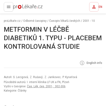
EN
proLékaře.cz
proLékaře.cz
/
Odborné časopisy
/
Časopis lékařů českých
/
2001 - 10
METFORMIN V LÉČBĚ
DIABETIKŮ 1. TYPU - PLACEBEM
KONTROLOVANÁ STUDIE
English info
Autoři: S. Lecigová; Z. Rušavý; Z. Jankovec; P. Kyseľová
Působiště autorů: I. interní klinika LF UK a FN, Plzeň
Vyšlo v časopise:
Čas. Lék. čes. 2001; : 302-306
Kategorie: Články