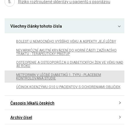
Riziko roztroušené sklerózy u pacientů s psoriázou
Všechny články tohoto čísla
BOLEST U NEMOCNÉHO VYŠŠÍHO VĚKU A ASPEKTY JEJÍ LÉČBY
NEVARIKÓZNÍ AKUTNÍ KRVÁCENÍ DO HORNÍ ČÁSTI ZAŽÍVACÍHO
TRAKTU - TERAPEUTICKÝ PŘÍSTUP
OSTEOPENIE A OSTEOPORÓZA U DIABETICKÝCH ŽEN VE VĚKU NAD
40 ROKŮ
METFORMIN V LÉČBĚ DIABETIKŮ 1. TYPU - PLACEBEM
KONTROLOVANÁ STUDIE
ÚČINOK KOENZÝMU Q10 U PACIENTOV S OCHORENIAMI OBLIČIEK
Časopis lékařů českých
Archiv čísel