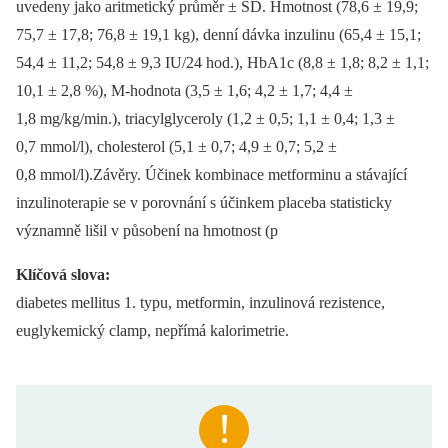
uvedeny jako aritmetický průměr ± SD. Hmotnost (78,6 ± 19,9;
75,7 ± 17,8; 76,8 ± 19,1 kg), denní dávka inzulinu (65,4 ± 15,1;
54,4 ± 11,2; 54,8 ± 9,3 IU/24 hod.), HbA1c (8,8 ± 1,8; 8,2 ± 1,1;
10,1 ± 2,8 %), M-hodnota (3,5 ± 1,6; 4,2 ± 1,7; 4,4 ±
1,8 mg/kg/min.), triacylglyceroly (1,2 ± 0,5; 1,1 ± 0,4; 1,3 ±
0,7 mmol/l), cholesterol (5,1 ± 0,7; 4,9 ± 0,7; 5,2 ±
0,8 mmol/l).Závěry. Účinek kombinace metforminu a stávající
inzulinoterapie se v porovnání s účinkem placeba statisticky
významně lišil v působení na hmotnost (p
Klíčová slova:
diabetes mellitus 1. typu, metformin, inzulinová rezistence,
euglykemický clamp, nepřímá kalorimetrie.