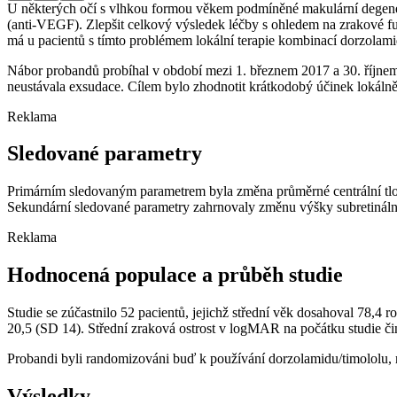
U některých očí s vlhkou formou věkem podmíněné makulární degenera
(anti-VEGF). Zlepšit celkový výsledek léčby s ohledem na zrakové fu
má u pacientů s tímto problémem lokální terapie kombinací dorzolami
Nábor probandů probíhal v období mezi 1. březnem 2017 a 30. říjnem 
neustávala exsudace. Cílem bylo zhodnotit krátkodobý účinek lokálně
Reklama
Sledované parametry
Primárním sledovaným parametrem byla změna průměrné centrální tlouš
Sekundární sledované parametry zahrnovaly změnu výšky subretinální 
Reklama
Hodnocená populace a průběh studie
Studie se zúčastnilo 52 pacientů, jejichž střední věk dosahoval 78,4 
20,5 (SD 14). Střední zraková ostrost v logMAR na počátku studie či
Probandi byli randomizováni buď k používání dorzolamidu/timololu, ne
Výsledky