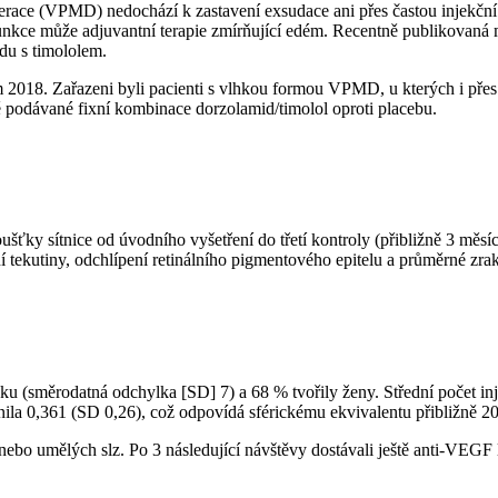
ce (VPMD) nedochází k zastavení exsudace ani přes častou injekční in
nkce může adjuvantní terapie zmírňující edém. Recentně publikovaná m
du s timololem.
2018. Zařazeni byli pacienti s vlhkou formou VPMD, u kterých i přes i
 podávané fixní kombinace dorzolamid/timolol oproti placebu.
ťky sítnice od úvodního vyšetření do třetí kontroly (přibližně 3 měs
tekutiny, odchlípení retinálního pigmentového epitelu a průměrné zrak
roku (směrodatná odchylka [SD] 7) a 68 % tvořily ženy. Střední počet in
nila 0,361 (SD 0,26), což odpovídá sférickému ekvivalentu přibližně 2
bo umělých slz. Po 3 následující návštěvy dostávali ještě anti-VEGF lé