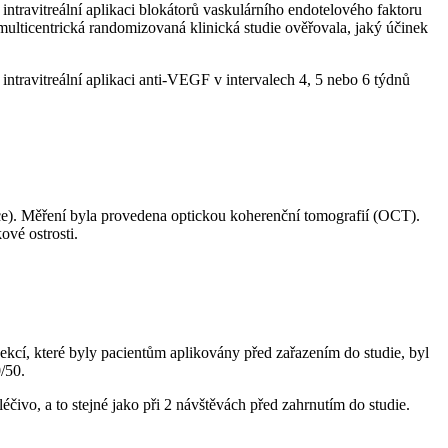
travitreální aplikaci blokátorů vaskulárního endotelového faktoru
ulticentrická randomizovaná klinická studie ověřovala, jaký účinek
ntravitreální aplikaci anti-VEGF v intervalech 4, 5 nebo 6 týdnů
íce). Měření byla provedena optickou koherenční tomografií (OCT).
ové ostrosti.
jekcí, které byly pacientům aplikovány před zařazením do studie, byl
0/50.
čivo, a to stejné jako při 2 návštěvách před zahrnutím do studie.