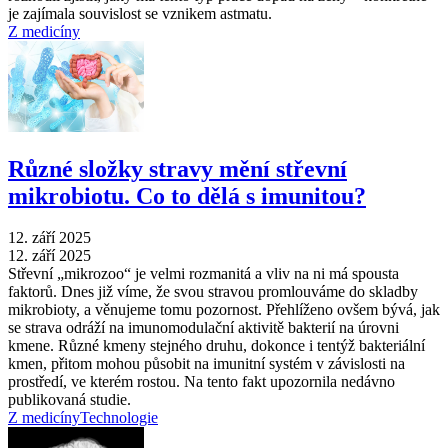
je zajímala souvislost se vznikem astmatu.
Z medicíny
Různé složky stravy mění střevní
mikrobiotu. Co to dělá s imunitou?
12. září 2025
12. září 2025
Střevní „mikrozoo“ je velmi rozmanitá a vliv na ni má spousta
faktorů. Dnes již víme, že svou stravou promlouváme do skladby
mikrobioty, a věnujeme tomu pozornost. Přehlíženo ovšem bývá, jak
se strava odráží na imunomodulační aktivitě bakterií na úrovni
kmene. Různé kmeny stejného druhu, dokonce i tentýž bakteriální
kmen, přitom mohou působit na imunitní systém v závislosti na
prostředí, ve kterém rostou. Na tento fakt upozornila nedávno
publikovaná studie.
Z medicíny
Technologie