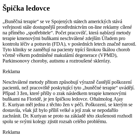
Špička ledovce
„Buněčná terapie“ se ve Spojených státech amerických stává
veřejnosti stále dostupnější prostřednictvím on-line reklamy cílené
na přímého „spotřebitele“. Počet pracovišť, která nabízejí metody
terapie kmenovými buňkami neschválené zdejším Úřadem pro
kontrolu léčiv a potravin (FDA), v posledních letech značně narostl.
Tyto kliniky se zaměřují na pacienty trpící širokou škálou chorob
včetně věkem podmíněné makulární degenerace (VPMD),
Parkinsonovy choroby, autismu a roztroušené sklerózy.
Reklama
Neschválené metody přitom způsobují výrazně častější poškození
pacientů, než pracoviště poskytující tyto „buněčné terapie“ uvádějí.
Případ 3 žen, které přišly o zrak následkem terapie kmenovými
buňkami na Floridě, je jen špičkou ledovce. Oftalmolog Ajay
E. Kuriyan měl jednu z těchto žen v péči. Poškození, se kterým se
dostavila, však již bylo příliš velké a její zrak se nepodařilo
zachránit. Dr. Kuriyan se proto na základě této zkušenosti rozhodl
spolu se svými kolegy zjistit rozsah celého problému.
Reklama