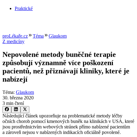
Praktické
proLékaře.cz
Téma
Glaukom
Z medicíny
Nepovolené metody buněčné terapie
způsobují významně více poškození
pacientů, než přiznávají kliniky, které je
nabízejí
Téma
:
Glaukom
30. března 2020
3 min čtení
Následující článek upozorňuje na problematické metody léčby
očních chorob pomocí kmenových buněk na klinikách v USA, které
jsou prostřednictvím webových stránek přímo nabízené pacientům
a zároveň nejsou v nabízených indikacích oficiálně povolené.