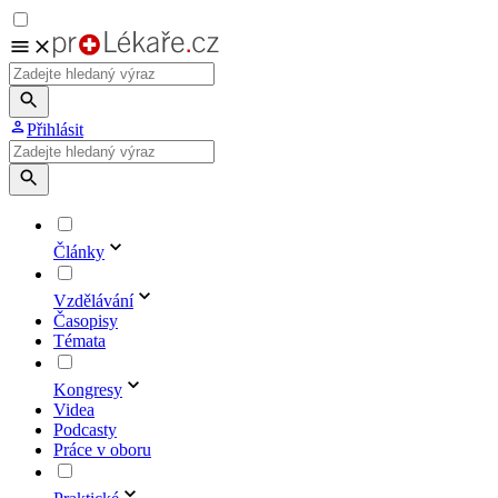
Přihlásit
Články
Vzdělávání
Časopisy
Témata
Kongresy
Videa
Podcasty
Práce v oboru