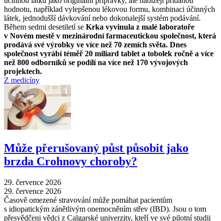
účinnou látku jako originální přípravky, ale nabízejí přidanou
hodnotu, například vylepšenou lékovou formu, kombinaci účinných
látek, jednodušší dávkování nebo dokonalejší systém podávání.
Během sedmi desetiletí se
Krka vyvinula z malé laboratoře
v Novém mestě v mezinárodní farmaceutickou společnost, která
prodává své výrobky ve více než 70 zemích světa. Dnes
společnost vyrábí téměř 20 miliard tablet a tobolek ročně a více
než 800 odborníků se podílí na více než 170 vývojových
projektech.
Z medicíny
Může přerušovaný půst působit jako
brzda Crohnovy choroby?
29. července 2026
29. července 2026
Časově omezené stravování může pomáhat pacientům
s idiopatickým zánětlivým onemocněním střev (IBD). Jsou o tom
přesvědčeni vědci z Calgarské univerzity, kteří ve své pilotní studii