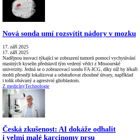
Nová sonda umí rozsvítit nádory v mozku
17. září 2025
17. září 2025
Nadějnou inovaci týkající se zobrazení tumorů pomocí vychytávání
mastných kyselin představil tým vedený vědci z Missourské
univerzity. Jedná se o zobrazovací sondu FA-ICG, díky níž by lékaři
mohli přesněji lokalizovat a odstraňovat zhoubné útvary, například
i tolik obávaný a agresivní glioblastom.
Z medicíny
Technologie
Česká zkušenost: AI dokáže odhalit
i velmi malé karcinomy prsu