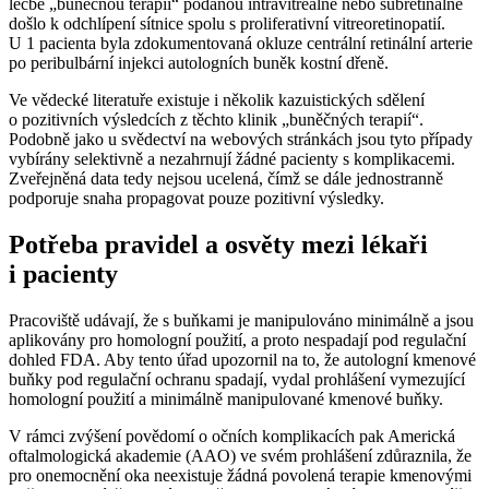
léčbě „buněčnou terapií“ podanou intravitreálně nebo subretinálně
došlo k odchlípení sítnice spolu s proliferativní vitreoretinopatií.
U 1 pacienta byla zdokumentovaná okluze centrální retinální arterie
po peribulbární injekci autologních buněk kostní dřeně.
Ve vědecké literatuře existuje i několik kazuistických sdělení
o pozitivních výsledcích z těchto klinik „buněčných terapií“.
Podobně jako u svědectví na webových stránkách jsou tyto případy
vybírány selektivně a nezahrnují žádné pacienty s komplikacemi.
Zveřejněná data tedy nejsou ucelená, čímž se dále jednostranně
podporuje snaha propagovat pouze pozitivní výsledky.
Potřeba pravidel a osvěty mezi lékaři
i pacienty
Pracoviště udávají, že s buňkami je manipulováno minimálně a jsou
aplikovány pro homologní použití, a proto nespadají pod regulační
dohled FDA. Aby tento úřad upozornil na to, že autologní kmenové
buňky pod regulační ochranu spadají, vydal prohlášení vymezující
homologní použití a minimálně manipulované kmenové buňky.
V rámci zvýšení povědomí o očních komplikacích pak Americká
oftalmologická akademie (AAO) ve svém prohlášení zdůraznila, že
pro onemocnění oka neexistuje žádná povolená terapie kmenovými