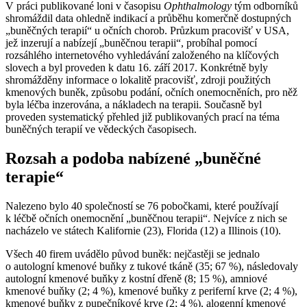
V práci publikované loni v časopisu
Ophthalmology
tým odborníků
shromáždil data ohledně indikací a průběhu komerčně dostupných
„buněčných terapií“ u očních chorob. Průzkum pracovišť v USA,
jež inzerují a nabízejí „buněčnou terapii“, probíhal pomocí
rozsáhlého internetového vyhledávání založeného na klíčových
slovech a byl proveden k datu 16. září 2017. Konkrétně byly
shromážděny informace o lokalitě pracovišť, zdroji použitých
kmenových buněk, způsobu podání, očních onemocněních, pro něž
byla léčba inzerována, a nákladech na terapii. Současně byl
proveden systematický přehled již publikovaných prací na téma
buněčných terapií ve vědeckých časopisech.
Rozsah a podoba nabízené „buněčné
terapie“
Nalezeno bylo 40 společností se 76 pobočkami, které používají
k léčbě očních onemocnění „buněčnou terapii“. Nejvíce z nich se
nacházelo ve státech Kalifornie (23), Florida (12) a Illinois (10).
Všech 40 firem uvádělo původ buněk: nejčastěji se jednalo
o autologní kmenové buňky z tukové tkáně (35; 67 %), následovaly
autologní kmenové buňky z kostní dřeně (8; 15 %), amniové
kmenové buňky (2; 4 %), kmenové buňky z periferní krve (2; 4 %),
kmenové buňky z pupečníkové krve (2; 4 %), alogenní kmenové