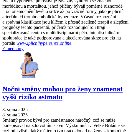
Plicní hypertenze představuje závažný syndrom se značnou
morbiditou a mortalitou, jehož příčiny bývají poměrně různorodé
–⁠ od onemocnění levého srdce až po vzácné formy, jako je plicní
arteriální či tromboembolická hypertenze. Včasné rozpoznání
a správná klasifikace jsou klíčem k přesně zacílené terapii a zlepšení
prognózy těchto pacientů, přičemž rozhodující roli hrají
specializovaná centra s multidisciplinární péčí. Interdisciplinární
spolupráce je také podporována a akcelerována skrze projekt na
portálu
www.iplicnihypertenze.online
.
Z medicíny
Noční směny mohou pro ženy znamenat
vyšší riziko astmatu
8. srpna 2025
8. srpna 2025
Směnný provoz bývá pro zaměstnance náročný, což se může
podepisovat na zdravotním stavu. Výzkumníci z Velké Británie se
rozhodli zjistit, jaký má tento typ práce dopad na ženy –⁠ konkrétně