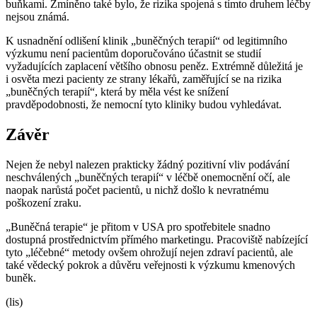
buňkami. Zmíněno také bylo, že rizika spojená s tímto druhem léčby
nejsou známá.
K usnadnění odlišení klinik „buněčných terapií“ od legitimního
výzkumu není pacientům doporučováno účastnit se studií
vyžadujících zaplacení většího obnosu peněz. Extrémně důležitá je
i osvěta mezi pacienty ze strany lékařů, zaměřující se na rizika
„buněčných terapií“, která by měla vést ke snížení
pravděpodobnosti, že nemocní tyto kliniky budou vyhledávat.
Závěr
Nejen že nebyl nalezen prakticky žádný pozitivní vliv podávání
neschválených „buněčných terapií“ v léčbě onemocnění očí, ale
naopak narůstá počet pacientů, u nichž došlo k nevratnému
poškození zraku.
„Buněčná terapie“ je přitom v USA pro spotřebitele snadno
dostupná prostřednictvím přímého marketingu. Pracoviště nabízející
tyto „léčebné“ metody ovšem ohrožují nejen zdraví pacientů, ale
také vědecký pokrok a důvěru veřejnosti k výzkumu kmenových
buněk.
(lis)