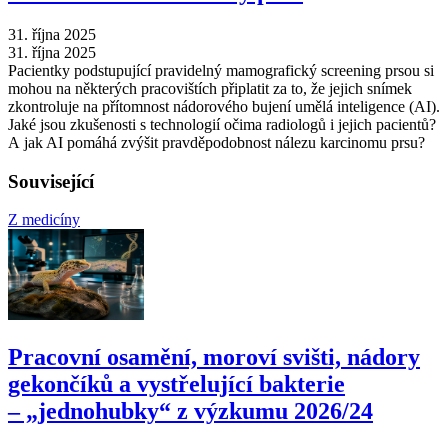
31. října 2025
31. října 2025
Pacientky podstupující pravidelný mamografický screening prsou si
mohou na některých pracovištích připlatit za to, že jejich snímek
zkontroluje na přítomnost nádorového bujení umělá inteligence (AI).
Jaké jsou zkušenosti s technologií očima radiologů i jejich pacientů?
A jak AI pomáhá zvýšit pravděpodobnost nálezu karcinomu prsu?
Související
Z medicíny
Pracovní osamění, moroví svišti, nádory
gekončíků a vystřelující bakterie
–⁠ „jednohubky“ z výzkumu 2026/24