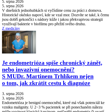
5. srpna 2026
5. srpna 2026
V dnešních jednohubkách si vyčíslíme cenu za práci z domova.
Historické okénko napoví, kde se vzal mor. Dozvíte se také, k čemu
jsou dobří gekončíci s nádory kůže i jakou překvapivou strategii
využívají bakterie v biofilmu pro přežití svého druhu.
Z medicíny
Je endometrióza spíše chronický zánět,
nebo invazivní onemocnění?
S MUDr. Martinem Trhlíkem nejen
o tom, jak zkrátit cestu k diagnóze
3. srpna 2026
3. srpna 2026
Endometrióza je benigní onemocnění, které má však potenciál ke
vzniku malignity. U 2−3 % pacientek se při ponechaném nálezu
může vyvinout klasický karcinom, nejčastěji endometria či ovarií.