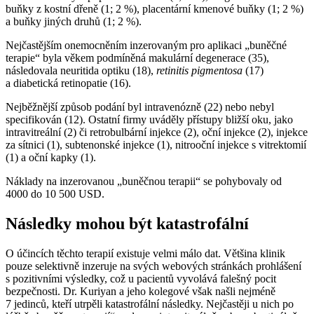
buňky z kostní dřeně (1; 2 %), placentární kmenové buňky (1; 2 %)
a buňky jiných druhů (1; 2 %).
Nejčastějším onemocněním inzerovaným pro aplikaci „buněčné
terapie“ byla věkem podmíněná makulární degenerace (35),
následovala neuritida optiku (18),
retinitis pigmentosa
(17)
a diabetická retinopatie (16).
Nejběžnější způsob podání byl intravenózně (22) nebo nebyl
specifikován (12). Ostatní firmy uváděly přístupy bližší oku, jako
intravitreální (2) či retrobulbární injekce (2), oční injekce (2), injekce
za sítnici (1), subtenonské injekce (1), nitrooční injekce s vitrektomií
(1) a oční kapky (1).
Náklady na inzerovanou „buněčnou terapii“ se pohybovaly od
4000 do 10 500 USD.
Následky mohou být katastrofální
O účincích těchto terapií existuje velmi málo dat. Většina klinik
pouze selektivně inzeruje na svých webových stránkách prohlášení
s pozitivními výsledky, což u pacientů vyvolává falešný pocit
bezpečnosti. Dr. Kuriyan a jeho kolegové však našli nejméně
7 jedinců, kteří utrpěli katastrofální následky. Nejčastěji u nich po