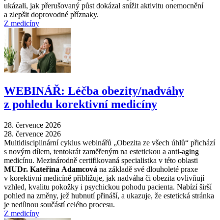
ukázali, jak přerušovaný půst dokázal snížit aktivitu onemocnění
a zlepšit doprovodné příznaky.
Z medicíny
WEBINÁŘ: Léčba obezity/nadváhy
z pohledu korektivní medicíny
28. července 2026
28. července 2026
Multidisciplinární cyklus webinářů „Obezita ze všech úhlů“ přichází
s novým dílem, tentokrát zaměřeným na estetickou a anti-aging
medicínu. Mezinárodně certifikovaná specialistka v této oblasti
MUDr. Kateřina Adamcová
na základě své dlouholeté praxe
v korektivní medicíně přibližuje, jak nadváha či obezita ovlivňují
vzhled, kvalitu pokožky i psychickou pohodu pacienta. Nabízí širší
pohled na změny, jež hubnutí přináší, a ukazuje, že estetická stránka
je nedílnou součástí celého procesu.
Z medicíny