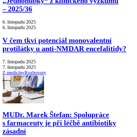
„Jednohubky“ z klinického výzkumu
–⁠ 2025/36
6. listopadu 2025
6. listopadu 2025
V čem tkví potenciál monovalentní
protilátky u anti-NMDAR encefalitidy?
7. listopadu 2025
7. listopadu 2025
Z medicíny
Rozhovory
MUDr. Marek Štefan: Spolupráce
s farmaceuty je při léčbě antibiotiky
zásadní