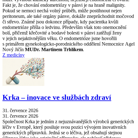
Fakt je, že chování endometriózy v pánvi je na hraně malignity.
Pokud se nemoci nechá volný průběh, může postihnout nejen
peritoneum, ale také orgány pánve, dokáže zneprůchodnit močovod
či střevo. Známé jsou dokonce případy, kdy pacientka kvůli
endometrióze přišla o ledvinu. Především však toto onemocnění
bolí, přičemž křečovité a bodavé bolesti v pánvi zatěžují ženy
v jejich nejaktivnějším věku. O endometrióze jsme hovořili
s primářem gynekologicko-porodnického oddělení Nemocnice Agel
Nový Jičín
MUDr. Martinem Trhlíkem
.
Z medicíny
Krka –⁠ inovace ve službách zdraví
31. července 2026
31. července 2026
Společnost Krka je jedním z nejuznávanějších výrobců generických
léčiv v Evropě, který posiluje svou pozici vývojem inovativních
generických přípravků. Jedná se o léčiva, jež obsahují stejnou