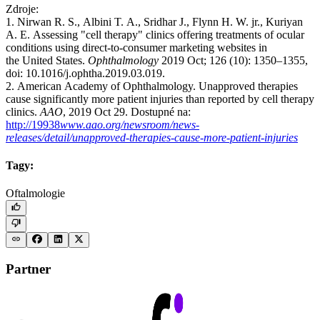
Zdroje:
1. Nirwan R. S., Albini T. A., Sridhar J., Flynn H. W. jr., Kuriyan
A. E. Assessing "cell therapy" clinics offering treatments of ocular
conditions using direct-to-consumer marketing websites in
the United States.
Ophthalmology
2019 Oct; 126 (10): 1350–1355,
doi: 10.1016/j.ophtha.2019.03.019.
2. American Academy of Ophthalmology. Unapproved therapies
cause significantly more patient injuries than reported by cell therapy
clinics.
AAO
, 2019 Oct 29. Dostupné na:
http://19938
www.aao.org/newsroom/news-
releases/detail/unapproved-therapies-cause-more-patient-injuries
Tagy:
Oftalmologie
Partner