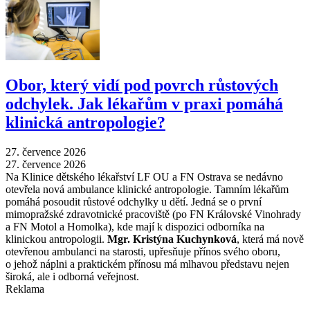
Obor, který vidí pod povrch růstových
odchylek. Jak lékařům v praxi pomáhá
klinická antropologie?
27. července 2026
27. července 2026
Na Klinice dětského lékařství LF OU a FN Ostrava se nedávno
otevřela nová ambulance klinické antropologie. Tamním lékařům
pomáhá posoudit růstové odchylky u dětí. Jedná se o první
mimopražské zdravotnické pracoviště (po FN Královské Vinohrady
a FN Motol a Homolka), kde mají k dispozici odborníka na
klinickou antropologii.
Mgr. Kristýna Kuchynková
, která má nově
otevřenou ambulanci na starosti, upřesňuje přínos svého oboru,
o jehož náplni a praktickém přínosu má mlhavou představu nejen
široká, ale i odborná veřejnost.
Reklama