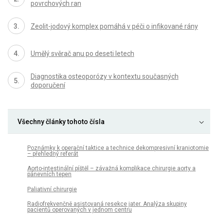
povrchových ran
Zeolit-jodový komplex pomáhá v péči o infikované rány
Umělý svěrač anu po deseti letech
Diagnostika osteoporózy v kontextu současných
doporučení
Všechny články tohoto čísla
Poznámky k operační taktice a technice dekompresivní kraniotomie
– přehledný referát
Aorto-intestinální píštěl – závažná komplikace chirurgie aorty a
pánevních tepen
Paliativní chirurgie
Radiofrekvenčně asistovaná resekce jater. Analýza skupiny
pacientů operovaných v jednom centru