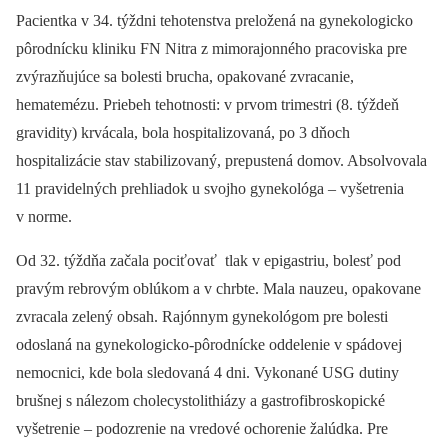
Pacientka v 34. týždni tehotenstva preložená na gynekologicko
pôrodnícku kliniku FN Nitra z mimorajonného pracoviska pre
zvýrazňujúce sa bolesti brucha, opakované zvracanie,
hematemézu. Priebeh tehotnosti: v prvom trimestri (8. týždeň
gravidity) krvácala, bola hospitalizovaná, po 3 dňoch
hospitalizácie stav stabilizovaný, prepustená domov. Absolvovala
11 pravidelných prehliadok u svojho gynekológa –⁠ vyšetrenia
v norme.
Od 32. týždňa začala pociťovať tlak v epigastriu, bolesť pod
pravým rebrovým oblúkom a v chrbte. Mala nauzeu, opakovane
zvracala zelený obsah. Rajónnym gynekológom pre bolesti
odoslaná na gynekologicko-pôrodnícke oddelenie v spádovej
nemocnici, kde bola sledovaná 4 dni. Vykonané USG dutiny
brušnej s nálezom cholecystolithiázy a gastrofibroskopické
vyšetrenie –⁠ podozrenie na vredové ochorenie žalúdka. Pre