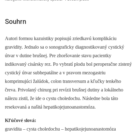
Souhrn
Autori formou kazuistiky popisujú zriedkavú komplikáciu
gravidity. Jednalo sa o sonograficky diagnostikovaný cystický
útvar v dutine brušnej. Pre zhoršovanie stavu pacientky
indikovaný cisársky rez. Po vybratí plodu bol peroperačne zistený
cystický útvar subhepatálne a v pravom mezogastriu
komprimujúci žalúdok, colon transversum a kľučky tenkého
čreva. Privolaný chirurg pri revízii brušnej dutiny a lokálneho
nálezu zistil, že ide o cystu choledochu. Následne bola táto
resekovaná a našitá hepatikojejunoanastomóza.
Kľúčové slová:
gravidita –⁠ cysta choledochu –⁠ hepatikojejunoanastomóza