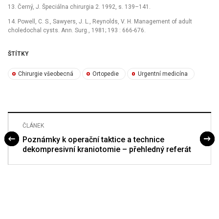
13. Černý, J. Špeciálna chirurgia 2. 1992, s. 139–141.
14. Powell, C. S., Sawyers, J. L., Reynolds, V. H. Management of adult
choledochal cysts. Ann. Surg., 1981; 193 : 666-676.
ŠTÍTKY
Chirurgie všeobecná
Ortopedie
Urgentní medicína
ČLÁNEK
Poznámky k operační taktice a technice
dekompresivní kraniotomie – přehledný referát