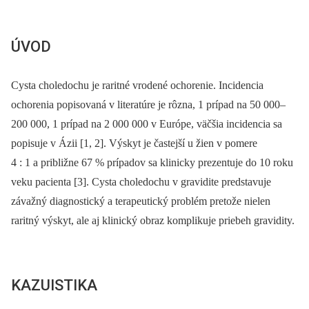
ÚVOD
Cysta choledochu je raritné vrodené ochorenie. Incidencia
ochorenia popisovaná v literatúre je rôzna, 1 prípad na 50 000–
200 000, 1 prípad na 2 000 000 v Európe, väčšia incidencia sa
popisuje v Ázii [1, 2]. Výskyt je častejší u žien v pomere
4 : 1 a približne 67 % prípadov sa klinicky prezentuje do 10 roku
veku pacienta [3]. Cysta choledochu v gravidite predstavuje
závažný diagnostický a terapeutický problém pretože nielen
raritný výskyt, ale aj klinický obraz komplikuje priebeh gravidity.
KAZUISTIKA