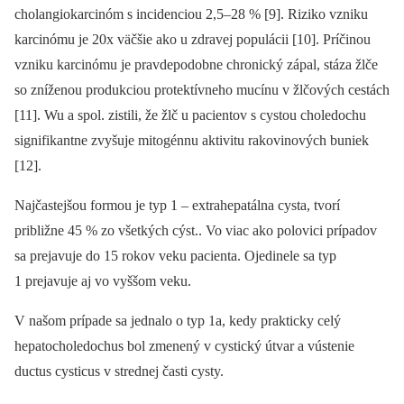
cholangiokarcinóm s incidenciou 2,5–28 % [9]. Riziko vzniku
karcinómu je 20x väčšie ako u zdravej populácii [10]. Príčinou
vzniku karcinómu je pravdepodobne chronický zápal, stáza žlče
so zníženou produkciou protektívneho mucínu v žlčových cestách
[11]. Wu a spol. zistili, že žlč u pacientov s cystou choledochu
signifikantne zvyšuje mitogénnu aktivitu rakovinových buniek
[12].
Najčastejšou formou je typ 1 –⁠ extrahepatálna cysta, tvorí
približne 45 % zo všetkých cýst.. Vo viac ako polovici prípadov
sa prejavuje do 15 rokov veku pacienta. Ojedinele sa typ
1 prejavuje aj vo vyššom veku.
V našom prípade sa jednalo o typ 1a, kedy prakticky celý
hepatocholedochus bol zmenený v cystický útvar a vústenie
ductus cysticus v strednej časti cysty.