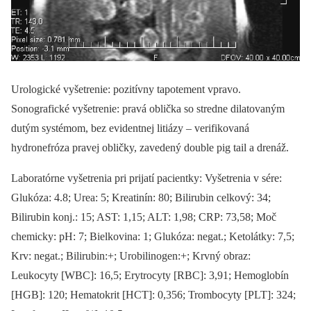
Urologické vyšetrenie: pozitívny tapotement vpravo.
Sonografické vyšetrenie: pravá oblička so stredne dilatovaným
dutým systémom, bez evidentnej litiázy –⁠ verifikovaná
hydronefróza pravej obličky, zavedený double pig tail a drenáž.
Laboratórne vyšetrenia pri prijatí pacientky: Vyšetrenia v sére:
Glukóza: 4.8; Urea: 5; Kreatinín: 80; Bilirubin celkový: 34;
Bilirubin konj.: 15; AST: 1,15; ALT: 1,98; CRP: 73,58; Moč
chemicky: pH: 7; Bielkovina: 1; Glukóza: negat.; Ketolátky: 7,5;
Krv: negat.; Bilirubin:+; Urobilinogen:+; Krvný obraz:
Leukocyty [WBC]: 16,5; Erytrocyty [RBC]: 3,91; Hemoglobín
[HGB]: 120; Hematokrit [HCT]: 0,356; Trombocyty [PLT]: 324;