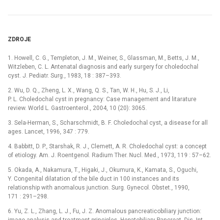
ZDROJE
1. Howell, C. G., Templeton, J. M., Weiner, S., Glassman, M., Betts, J. M.,
Witzleben, C. L. Antenatal diagnosis and early surgery for choledochal
cyst. J. Pediatr. Surg., 1983, 18 : 387–393.
2. Wu, D. Q., Zheng, L. X., Wang, Q. S., Tan, W. H., Hu, S. J., Li,
P. L. Choledochal cyst in pregnancy: Case management and litarature
review. World L. Gastroenterol., 2004, 10 (20): 3065.
3. Sela-Herman, S., Scharschmidt, B. F. Choledochal cyst, a disease for all
ages. Lancet, 1996, 347 : 779.
4. Babbitt, D. P., Starshak, R. J., Clemett, A. R. Choledochal cyst: a concept
of etiology. Am. J. Roentgenol. Radium Ther. Nucl. Med., 1973, 119 : 57–62.
5. Okada, A., Nakamura, T., Higaki, J., Okumura, K., Kamata, S., Oguchi,
Y. Congenital dilatation of the bile duct in 100 instances and its
relationship with anomalous junction. Surg. Gynecol. Obstet., 1990,
171 : 291–298.
6. Yu, Z. L., Zhang, L. J., Fu, J. Z. Anomalous pancreaticobiliary junction: