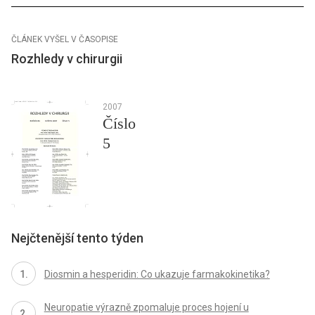
ČLÁNEK VYŠEL V ČASOPISE
Rozhledy v chirurgii
2007
Číslo
5
Nejčtenější tento týden
Diosmin a hesperidin: Co ukazuje farmakokinetika?
Neuropatie výrazně zpomaluje proces hojení u