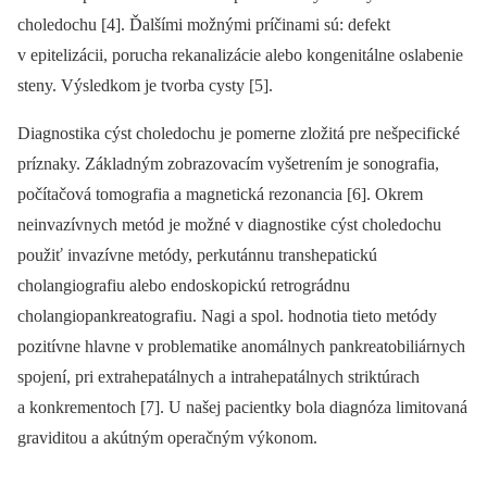
choledochu [4]. Ďalšími možnými príčinami sú: defekt
v epitelizácii, porucha rekanalizácie alebo kongenitálne oslabenie
steny. Výsledkom je tvorba cysty [5].
Diagnostika cýst choledochu je pomerne zložitá pre nešpecifické
príznaky. Základným zobrazovacím vyšetrením je sonografia,
počítačová tomografia a magnetická rezonancia [6]. Okrem
neinvazívnych metód je možné v diagnostike cýst choledochu
použiť invazívne metódy, perkutánnu transhepatickú
cholangiografiu alebo endoskopickú retrográdnu
cholangiopankreatografiu. Nagi a spol. hodnotia tieto metódy
pozitívne hlavne v problematike anomálnych pankreatobiliárnych
spojení, pri extrahepatálnych a intrahepatálnych striktúrach
a konkrementoch [7]. U našej pacientky bola diagnóza limitovaná
graviditou a akútným operačným výkonom.