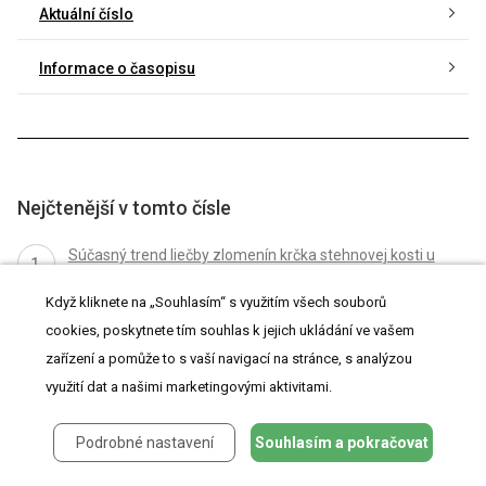
Aktuální číslo
Informace o časopisu
Nejčtenější v tomto čísle
Súčasný trend liečby zlomenín krčka stehnovej kosti u
seniorov
Když kliknete na „Souhlasím“ s využitím všech souborů
Použití hřebu Targon PH long u etážových zlomenin a
cookies, poskytnete tím souhlas k jejich ukládání ve vašem
zlomenin metafýzy proximálního humeru
zařízení a pomůže to s vaší navigací na stránce, s analýzou
Náhrada obratlového těla implantátem Synex
využití dat a našimi marketingovými aktivitami.
Historie chirurgie a lékařství v Čechách: Významné
Podrobné nastavení
Souhlasím a pokračovat
osobnosti I