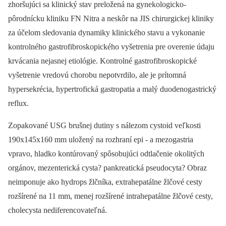
zhoršujúci sa klinický stav preložená na gynekologicko-
pôrodnícku kliniku FN Nitra a neskôr na JIS chirurgickej kliniky
za účelom sledovania dynamiky klinického stavu a vykonanie
kontrolného gastrofibroskopického vyšetrenia pre overenie údaju
krvácania nejasnej etiológie. Kontrolné gastrofibroskopické
vyšetrenie vredovú chorobu nepotvrdilo, ale je prítomná
hypersekrécia, hypertrofická gastropatia a malý duodenogastrický
reflux.
Zopakované USG brušnej dutiny s nálezom cystoid veľkosti
190x145x160 mm uložený na rozhraní epi -⁠ a mezogastria
vpravo, hladko kontúrovaný spôsobujúci odtlačenie okolitých
orgánov, mezenterická cysta? pankreatická pseudocyta? Obraz
neimponuje ako hydrops žlčníka, extrahepatálne žlčové cesty
rozšírené na 11 mm, menej rozšírené intrahepatálne žlčové cesty,
cholecysta nediferencovateľná.