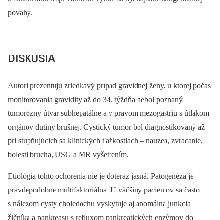
povahy.
DISKUSIA
Autori prezentujú zriedkavý prípad gravidnej ženy, u ktorej počas
monitorovania gravidity až do 34. týždňa nebol poznaný
tumorózny útvar subhepatálne a v pravom mezogastriu s útlakom
orgánov dutiny brušnej. Cystický tumor bol diagnostikovaný až
pri stupňujúcich sa klinických ťažkostiach –⁠ nauzea, zvracanie,
bolesti brucha, USG a MR vyšetrením.
Etiológia tohto ochorenia nie je doteraz jasná. Patogenéza je
pravdepodobne multifaktoriálna. U väčšiny pacientov sa často
s nálezom cysty choledochu vyskytuje aj anomálna junkcia
žlčníka a pankreasu s refluxom pankreatických enzýmov do