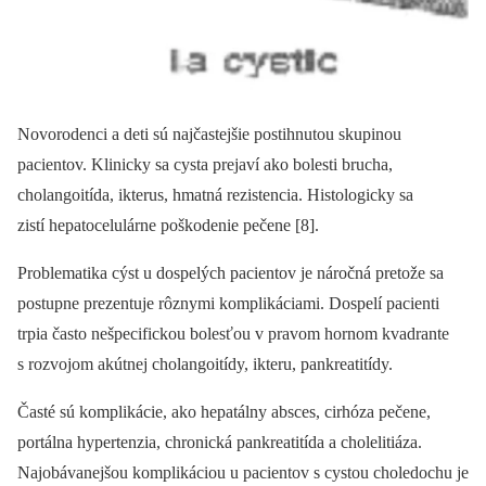
Novorodenci a deti sú najčastejšie postihnutou skupinou
pacientov. Klinicky sa cysta prejaví ako bolesti brucha,
cholangoitída, ikterus, hmatná rezistencia. Histologicky sa
zistí hepatocelulárne poškodenie pečene [8].
Problematika cýst u dospelých pacientov je náročná pretože sa
postupne prezentuje rôznymi komplikáciami. Dospelí pacienti
trpia často nešpecifickou bolesťou v pravom hornom kvadrante
s rozvojom akútnej cholangoitídy, ikteru, pankreatitídy.
Časté sú komplikácie, ako hepatálny absces, cirhóza pečene,
portálna hypertenzia, chronická pankreatitída a cholelitiáza.
Najobávanejšou komplikáciou u pacientov s cystou choledochu je