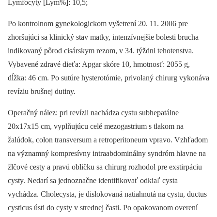
Lymfocyty [Lym%]: 10,5;
Po kontrolnom gynekologickom vyšetrení 20. 11. 2006 pre
zhoršujúci sa klinický stav matky, intenzívnejšie bolesti brucha
indikovaný pôrod cisárskym rezom, v 34. týždni tehotenstva.
Vybavené zdravé dieťa: Apgar skóre 10, hmotnosť: 2055 g,
dĺžka: 46 cm. Po sutúre hysterotómie, privolaný chirurg vykonáva
revíziu brušnej dutiny.
Operačný nález: pri revízii nachádza cystu subhepatálne
20x17x15 cm, vyplňujúcu celé mezogastrium s tlakom na
žalúdok, colon transversum a retroperitoneum vpravo. Vzhľadom
na významný kompresívny intraabdominálny syndróm hlavne na
žlčové cesty a pravú obličku sa chirurg rozhodol pre exstirpáciu
cysty. Nedarí sa jednoznačne identifikovať odkiaľ cysta
vychádza. Cholecysta, je dislokovaná natiahnutá na cystu, ductus
cysticus ústi do cysty v strednej časti. Po opakovanom overení