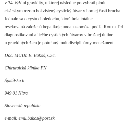
v 34. týždni gravidity, u ktorej následne po vybratí plodu
cisárskym rezom bol zistený cystický útvar v hornej časti brucha.
Jednalo sa o cystu choledochu, ktorá bola totálne
resekovaná založená hepatikojejunoanastomóza podľa Rouxa. Pri
diagnostikovaní a liečbe cystických útvarov v brušnej dutine
u gravidných žien je potrebný multidisciplinárny menežment.
Doc. MUDr. E. Bakoš, CSc.
Chirurgická klinika FN
Špitálska 6
949 01 Nitra
Slovenská republika
e-mail: emil.bakos@post.sk