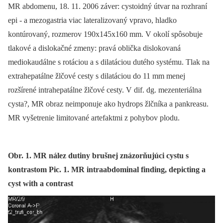
MR abdomenu, 18. 11. 2006 záver: cystoidný útvar na rozhraní
epi -⁠ a mezogastria viac lateralizovaný vpravo, hladko
kontúrovaný, rozmerov 190x145x160 mm. V okolí spôsobuje
tlakové a dislokačné zmeny: pravá oblička dislokovaná
mediokaudálne s rotáciou a s dilatáciou dutého systému. Tlak na
extrahepatálne žlčové cesty s dilatáciou do 11 mm menej
rozšírené intrahepatálne žlčové cesty. V dif. dg. mezenteriálna
cysta?, MR obraz neimponuje ako hydrops žlčníka a pankreasu.
MR vyšetrenie limitované artefaktmi z pohybov plodu.
Obr. 1. MR nález dutiny brušnej znázorňujúci cystu s
kontrastom Pic. 1. MR intraabdominal finding, depicting a
cyst with a contrast