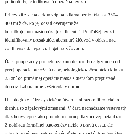
peritonitídy, je indikovaná operačná revízia.
Pri revízii zistená cirkumsriptná biliárna peritonída, asi 350–
400 ml žlče. Po jej odsatí overujeme že
hepatikojejunoanastomóza je suficientná. Pri ďalšej revízii
identifikovaný presakujúci aberantný žlčovod v oblasti nad
confluens dd. hepatici. Ligatúra žlčovodu.
Ďalší pooperačný priebeh bez komplikácií. Po 2 týždňoch od
prvej operácie preložená na gynekologicko-pôrodnícku kliniku,
23 dní od primárnej operácie matka s dieťaťom prepustené
domov. Laboratórne vyšetrenia v norme.
Histologický nález cystického útvaru s obrazom fibrotického
tkaniva so zápalovými zmenami. V časti nachádzame vrstevnatý
dlaždicový epitel ako produkt matúrnej dlaždicovej metaplázie.
Z pohľadu formálnej patogenézy nejde o pravú cystu, ale
o fuziformnú resp. vakovitú výduť steny, najskôr kongenitálnej