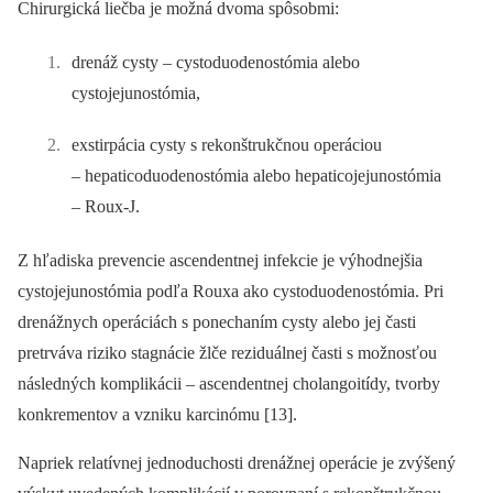
Chirurgická liečba je možná dvoma spôsobmi:
drenáž cysty –⁠ cystoduodenostómia alebo
cystojejunostómia,
exstirpácia cysty s rekonštrukčnou operáciou
–⁠ hepaticoduodenostómia alebo hepaticojejunostómia
–⁠ Roux-J.
Z hľadiska prevencie ascendentnej infekcie je výhodnejšia
cystojejunostómia podľa Rouxa ako cystoduodenostómia. Pri
drenážnych operáciách s ponechaním cysty alebo jej časti
pretrváva riziko stagnácie žlče reziduálnej časti s možnosťou
následných komplikácii –⁠ ascendentnej cholangoitídy, tvorby
konkrementov a vzniku karcinómu [13].
Napriek relatívnej jednoduchosti drenážnej operácie je zvýšený