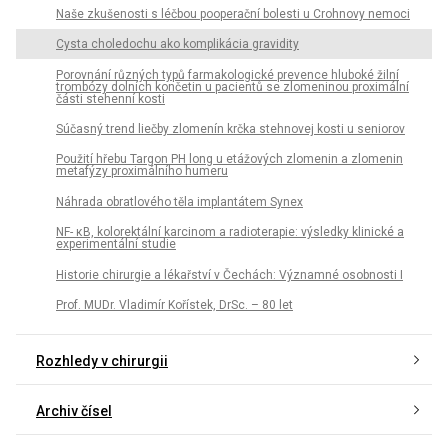
Naše zkušenosti s léčbou pooperační bolesti u Crohnovy nemoci
Cysta choledochu ako komplikácia gravidity
Porovnání různých typů farmakologické prevence hluboké žilní
trombózy dolních končetin u pacientů se zlomeninou proximální
části stehenní kosti
Súčasný trend liečby zlomenín krčka stehnovej kosti u seniorov
Použití hřebu Targon PH long u etážových zlomenin a zlomenin
metafýzy proximálního humeru
Náhrada obratlového těla implantátem Synex
NF- κB, kolorektální karcinom a radioterapie: výsledky klinické a
experimentální studie
Historie chirurgie a lékařství v Čechách: Významné osobnosti I
Prof. MUDr. Vladimír Kořístek, DrSc. – 80 let
Rozhledy v chirurgii
Archiv čísel