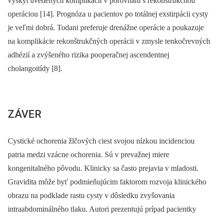
výskyt uvedených komplikácií v porovnaní s rekonštrukčnou
operáciou [14]. Prognóza u pacientov po totálnej exstirpácii cysty
je veľmi dobrá. Todani preferuje drenážne operácie a poukazuje
na komplikácie rekonštrukčných operácii v zmysle tenkočrevných
adhézií a zvýšeného rizika pooperačnej ascendentnej
cholangoitídy [8].
ZÁVER
Cystické ochorenia žlčových ciest svojou nízkou incidenciou
patria medzi vzácne ochorenia. Sú v prevažnej miere
kongenitalného pôvodu. Klinicky sa často prejavia v mladosti.
Gravidita môže byť podmieňujúcim faktorom rozvoja klinického
obrazu na podklade rastu cysty v dôsledku zvyšovania
intraabdominálného tlaku. Autori prezentujú prípad pacientky