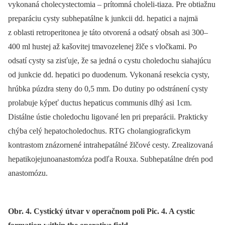
vykonaná cholecystectomia –⁠ prítomná choleli-tiaza. Pre obtiažnu
preparáciu cysty subhepatálne k junkcii dd. hepatici a najmä
z oblasti retroperitonea je táto otvorená a odsatý obsah asi 300–
400 ml hustej až kašovitej tmavozelenej žlče s vločkami. Po
odsatí cysty sa zisťuje, že sa jedná o cystu choledochu siahajúcu
od junkcie dd. hepatici po duodenum. Vykonaná resekcia cysty,
hrúbka púzdra steny do 0,5 mm. Do dutiny po odstránení cysty
prolabuje kýpeť ductus hepaticus communis dlhý asi 1cm.
Distálne ústie choledochu ligované len pri preparácii. Prakticky
chýba celý hepatocholedochus. RTG cholangiografickym
kontrastom znázornené intrahepatálné žlčové cesty. Zrealizovaná
hepatikojejunoanastomóza podľa Rouxa. Subhepatálne drén pod
anastomózu.
Obr. 4. Cystický útvar v operačnom poli Pic. 4. A cystic