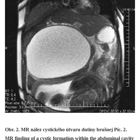
Obr. 2. MR nález cystického útvaru dutiny brušnej Pic. 2.
MR finding of a cystic formation within the abdominal cavity