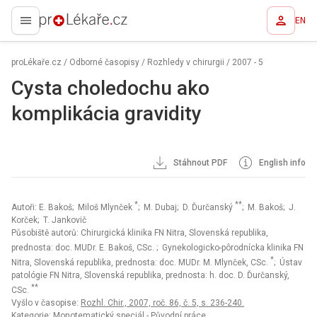
EN
proLékaře.cz
proLékaře.cz
/
Odborné časopisy
/
Rozhledy v chirurgii
/
2007 - 5
Cysta choledochu ako
komplikácia gravidity
Stáhnout PDF
English info
*
**
Autoři: E. Bakoš; Miloš Mlynček
; M. Dubaj; D. Ďurčanský
; M. Bakoš; J.
Korček; T. Jankovič
Působiště autorů: Chirurgická klinika FN Nitra, Slovenská republika,
prednosta: doc. MUDr. E. Bakoš, CSc.
; Gynekologicko-pôrodnícka klinika FN
*
Nitra, Slovenská republika, prednosta: doc. MUDr. M. Mlynček, CSc.
; Ústav
patológie FN Nitra, Slovenská republika, prednosta: h. doc. D. Ďurčanský,
**
CSc.
Vyšlo v časopise:
Rozhl. Chir., 2007, roč. 86, č. 5, s. 236-240.
Kategorie: Monotematický speciál - Původní práce