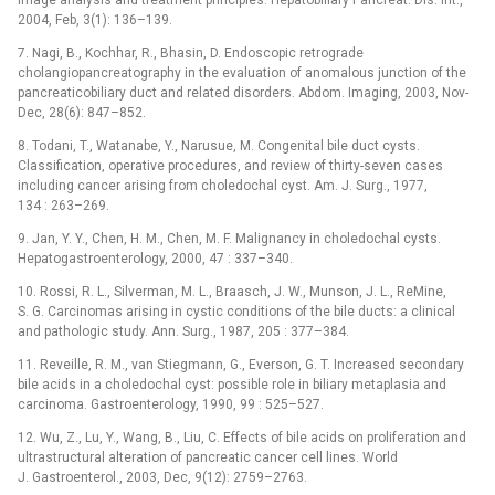
image analysis and treatment principles. Hepatobiliary Pancreat. Dis. Int.,
2004, Feb, 3(1): 136–139.
7. Nagi, B., Kochhar, R., Bhasin, D. Endoscopic retrograde
cholangiopancreatography in the evaluation of anomalous junction of the
pancreaticobiliary duct and related disorders. Abdom. Imaging, 2003, Nov-
Dec, 28(6): 847–852.
8. Todani, T., Watanabe, Y., Narusue, M. Congenital bile duct cysts.
Classification, operative procedures, and review of thirty-seven cases
including cancer arising from choledochal cyst. Am. J. Surg., 1977,
134 : 263–269.
9. Jan, Y. Y., Chen, H. M., Chen, M. F. Malignancy in choledochal cysts.
Hepatogastroenterology, 2000, 47 : 337–340.
10. Rossi, R. L., Silverman, M. L., Braasch, J. W., Munson, J. L., ReMine,
S. G. Carcinomas arising in cystic conditions of the bile ducts: a clinical
and pathologic study. Ann. Surg., 1987, 205 : 377–384.
11. Reveille, R. M., van Stiegmann, G., Everson, G. T. Increased secondary
bile acids in a choledochal cyst: possible role in biliary metaplasia and
carcinoma. Gastroenterology, 1990, 99 : 525–527.
12. Wu, Z., Lu, Y., Wang, B., Liu, C. Effects of bile acids on proliferation and
ultrastructural alteration of pancreatic cancer cell lines. World
J. Gastroenterol., 2003, Dec, 9(12): 2759–2763.