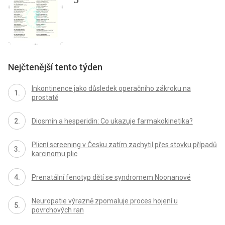
Nejčtenější tento týden
Inkontinence jako důsledek operačního zákroku na
prostatě
Diosmin a hesperidin: Co ukazuje farmakokinetika?
Plicní screening v Česku zatím zachytil přes stovku případů
karcinomu plic
Prenatální fenotyp dětí se syndromem Noonanové
Neuropatie výrazně zpomaluje proces hojení u
povrchových ran