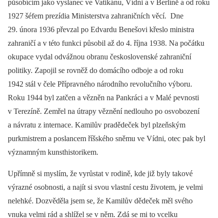
působícím jako vyslanec ve Vatikánu, Vídni a v Berlíně a od roku
1927 šéfem prezídia Ministerstva zahraničních věcí. Dne
29. února 1936 převzal po Edvardu Benešovi křeslo ministra
zahraničí a v této funkci působil až do 4. října 1938. Na počátku
okupace vydal odvážnou obranu československé zahraniční
politiky. Zapojil se rovněž do domácího odboje a od roku
1942 stál v čele Přípravného národního revolučního výboru.
Roku 1944 byl zatčen a vězněn na Pankráci a v Malé pevnosti
v Terezíně. Zemřel na útrapy věznění nedlouho po osvobození
a návratu z internace. Kamilův pradědeček byl plzeňským
purkmistrem a poslancem říšského sněmu ve Vídni, otec pak byl
významným kunsthistorikem.
Upřímně si myslím, že vyrůstat v rodině, kde již byly takové
výrazné osobnosti, a najít si svou vlastní cestu životem, je velmi
nelehké. Dozvěděla jsem se, že Kamilův dědeček měl svého
vnuka velmi rád a shlížel se v něm. Zdá se mi to vcelku