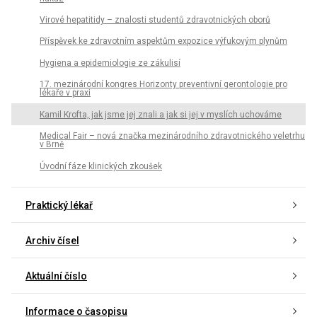
Virové hepatitidy – znalosti studentů zdravotnických oborů
Příspěvek ke zdravotním aspektům expozice výfukovým plynům
Hygiena a epidemiologie ze zákulisí
17. mezinárodní kongres Horizonty preventivní gerontologie pro
lékaře v praxi
Kamil Krofta, jak jsme jej znali a jak si jej v myslích uchováme
Medical Fair – nová značka mezinárodního zdravotnického veletrhu
v Brně
Úvodní fáze klinických zkoušek
Praktický lékař
Archiv čísel
Aktuální číslo
Informace o časopisu