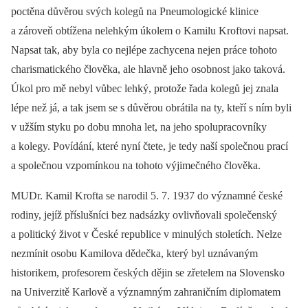
poctěna důvěrou svých kolegů na Pneumologické klinice
a zároveň obtížena nelehkým úkolem o Kamilu Kroftovi napsat.
Napsat tak, aby byla co nejlépe zachycena nejen práce tohoto
charismatického člověka, ale hlavně jeho osobnost jako taková.
Úkol pro mě nebyl vůbec lehký, protože řada kolegů jej znala
lépe než já, a tak jsem se s důvěrou obrátila na ty, kteří s ním byli
v užším styku po dobu mnoha let, na jeho spolupracovníky
a kolegy. Povídání, které nyní čtete, je tedy naší společnou prací
a společnou vzpomínkou na tohoto výjimečného člověka.
MUDr. Kamil Krofta se narodil 5. 7. 1937 do významné české
rodiny, jejíž příslušníci bez nadsázky ovlivňovali společenský
a politický život v České republice v minulých stoletích. Nelze
nezmínit osobu Kamilova dědečka, který byl uznávaným
historikem, profesorem českých dějin se zřetelem na Slovensko
na Univerzitě Karlově a významným zahraničním diplomatem