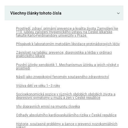
Všechny články tohoto čísla
Prostředí, zdraví, primární prevence a kvalita života Zamyšlení ke
110. jubileu založení Hygienického ústavu na České lékařske
fakultě Karlo-Ferdinandovy univerzity v Praze.
Příspěvek k laboratorním metodám likvidace protinádorových léčiv
Závislost na tabáku: prevence, diagnostika a léčba v ordinaci
praktického lékaře
Pozdní účinky xenobiotik 1. Mechanismus účinku a jejich výskyt v
prostředí
Násilí jako znepokojivý fenomén současného zdravotnictví
Výživa dětí ve věku 1–3 roky
Socioekonomická pozice v různých obdobích obdobích života a
depresivní symptomy u mužů a žen v České republice
Vliv dopravních emisí na imunitu člověka
Odhady absolutního kardiovaskulárního rizika v České republice
Historie, současné problémy a šance v prevenci nozokomiálních
nákaz