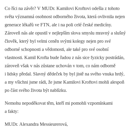
Co říci na závěr? V MUDr. Kamilovi Kroftovi odešla z tohoto
světa významná osobnost odborného života, která ovlivnila nejen
generace lékařů ve FTN, ale i na poli celé české medicíny.
Zároveň nás ale opustil v nejlepším slova smyslu mravný a slušný
člověk, který byl velmi ceněn svými kolegy nejen pro své
odborné schopnosti a vědomosti, ale také pro své osobní
vlastnosti. Kamil Krofta bude řadou z nás sice fyzicky postrádán,
zároveň však v nás zůstane uchován v tom, co nám odborně
i lidsky předal. Slavný dědeček by byl jistě na svého vnuka hrdý,
a my všichni jsme rádi, že jsme Kamilovi Kroftovi mohli alespoň
po část svého života být nablízku.
Nemohu nepoděkovat těm, kteří mi pomohli vzpomínkami
a fakty:
MUDr. Alexandra Messieurerová,