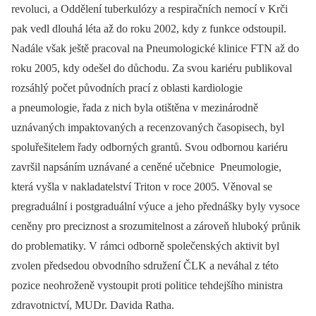
revoluci, a Oddělení tuberkulózy a respiračních nemocí v Krči
pak vedl dlouhá léta až do roku 2002, kdy z funkce odstoupil.
Nadále však ještě pracoval na Pneumologické klinice FTN až do
roku 2005, kdy odešel do důchodu. Za svou kariéru publikoval
rozsáhlý počet původních prací z oblasti kardiologie
a pneumologie, řada z nich byla otištěna v mezinárodně
uznávaných impaktovaných a recenzovaných časopisech, byl
spoluřešitelem řady odborných grantů. Svou odbornou kariéru
završil napsáním uznávané a ceněné učebnice Pneumologie,
která vyšla v nakladatelství Triton v roce 2005. Věnoval se
pregraduální i postgraduální výuce a jeho přednášky byly vysoce
ceněny pro preciznost a srozumitelnost a zároveň hluboký průnik
do problematiky. V rámci odborně společenských aktivit byl
zvolen předsedou obvodního sdružení ČLK a neváhal z této
pozice neohroženě vystoupit proti politice tehdejšího ministra
zdravotnictví, MUDr. Davida Ratha.