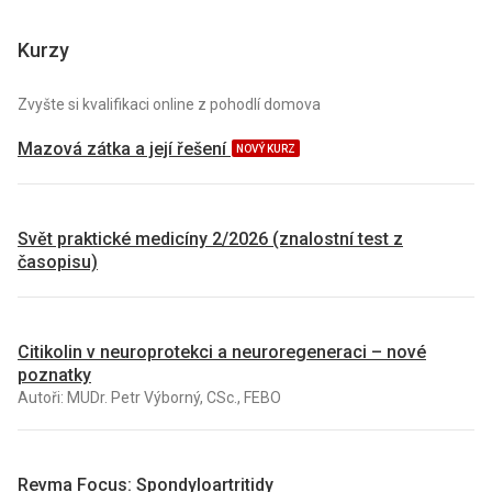
Kurzy
Zvyšte si kvalifikaci online z pohodlí domova
Mazová zátka a její řešení
NOVÝ KURZ
Svět praktické medicíny 2/2026 (znalostní test z
časopisu)
Citikolin v neuroprotekci a neuroregeneraci – nové
poznatky
Autoři: MUDr. Petr Výborný, CSc., FEBO
Revma Focus: Spondyloartritidy