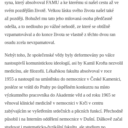
syna, který absolvoval FAMU a ke kterému si našel cestu až ve
svém pozdějším životě. Velkou lásku svého života našel také
až později. Bohužel mu tato jeho milovaná osoba předčasně
odešla, a to nedlouho po vážné nehodě, ze které se obtížně
vzpamatovával a do konce života se vlastně z těchto dvou ran
osudu zcela nevzpamatoval.
Nebýt toho, že společenské vědy byly deformovány po válce
nastoupivší komunistickou ideologií, asi by Kamil Krofta nezvolil
medicínu, ale filozofii. Lékařskou fakultu absolvoval v roce
1955 a nastoupil na umístěnku do nemocnice v České Kamenici,
posléze se vrátil do Prahy po úspěšném konkurzu na místo
výzkumného pracovníka do Akademie věd a od roku 1965 se
věnoval klinické medicíně v nemocnici v Krči v centru
zabývajícím se vyšetřením srdečních a plicních funkcí. Přechodně
působil i na Interním oddělení nemocnice v Dušní. Dálkově začal
studovat i matematicko-fyzikální fakultu, ale studium po