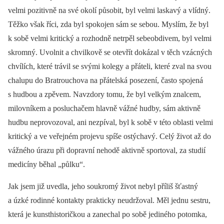
velmi pozitivně na své okolí působit, byl velmi laskavý a vlídný.
Těžko však říci, zda byl spokojen sám se sebou. Myslím, že byl
k sobě velmi kritický a rozhodně netrpěl sebeobdivem, byl velmi
skromný. Uvolnit a chvilkově se otevřít dokázal v těch vzácných
chvílích, které trávil se svými kolegy a přáteli, které zval na svou
chalupu do Bratrouchova na přátelská posezení, často spojená
s hudbou a zpěvem. Navzdory tomu, že byl velkým znalcem,
milovníkem a posluchačem hlavně vážné hudby, sám aktivně
hudbu neprovozoval, ani nezpíval, byl k sobě v této oblasti velmi
kritický a ve veřejném projevu spíše ostýchavý. Celý život až do
vážného úrazu při dopravní nehodě aktivně sportoval, za studií
medicíny běhal „půlku“.
Jak jsem již uvedla, jeho soukromý život nebyl příliš šťastný
a úzké rodinné kontakty prakticky neudržoval. Měl jednu sestru,
která je kunsthistoričkou a zanechal po sobě jediného potomka,