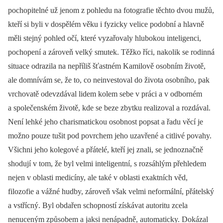
pochopitelné už jenom z pohledu na fotografie těchto dvou mužů,
kteří si byli v dospělém věku i fyzicky velice podobní a hlavně
měli stejný pohled očí, které vyzařovaly hlubokou inteligenci,
pochopení a zároveň velký smutek. Těžko říci, nakolik se rodinná
situace odrazila na nepříliš šťastném Kamilově osobním životě,
ale domnívám se, že to, co neinvestoval do života osobního, pak
vrchovatě odevzdával lidem kolem sebe v práci a v odborném
a společenském životě, kde se beze zbytku realizoval a rozdával.
Není lehké jeho charismatickou osobnost popsat a řadu věcí je
možno pouze tušit pod povrchem jeho uzavřené a citlivé povahy.
Všichni jeho kolegové a přátelé, kteří jej znali, se jednoznačně
shodují v tom, že byl velmi inteligentní, s rozsáhlým přehledem
nejen v oblasti medicíny, ale také v oblasti exaktních věd,
filozofie a vážné hudby, zároveň však velmi neformální, přátelský
a vstřícný. Byl obdařen schopností získávat autoritu zcela
nenuceným způsobem a jaksi nenápadně, automaticky. Dokázal