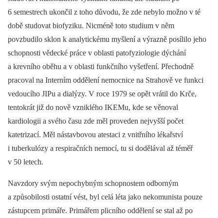
6 semestrech ukončil z toho důvodu, že zde nebylo možno v té
době studovat biofyziku. Nicméně toto studium v něm
povzbudilo sklon k analytickému myšlení a výrazně posílilo jeho
schopnosti vědecké práce v oblasti patofyziologie dýchání
a krevního oběhu a v oblasti funkčního vyšetření. Přechodně
pracoval na Interním oddělení nemocnice na Strahově ve funkci
vedoucího JIPu a dialýzy. V roce 1979 se opět vrátil do Krče,
tentokrát již do nově vzniklého IKEMu, kde se věnoval
kardiologii a svého času zde měl proveden nejvyšší počet
katetrizací. Měl nástavbovou atestaci z vnitřního lékařství
i tuberkulózy a respiračních nemocí, tu si dodělával až téměř
v 50 letech.
Navzdory svým nepochybným schopnostem odborným
a způsobilosti ostatní vést, byl celá léta jako nekomunista pouze
zástupcem primáře. Primářem plicního oddělení se stal až po