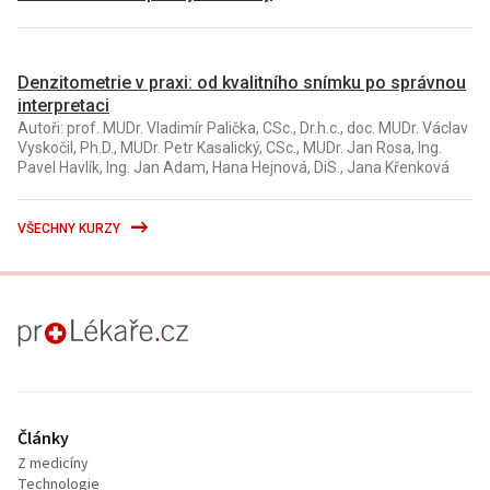
Denzitometrie v praxi: od kvalitního snímku po správnou
interpretaci
Autoři: prof. MUDr. Vladimír Palička, CSc., Dr.h.c., doc. MUDr. Václav
Vyskočil, Ph.D., MUDr. Petr Kasalický, CSc., MUDr. Jan Rosa, Ing.
Pavel Havlík, Ing. Jan Adam, Hana Hejnová, DiS., Jana Křenková
VŠECHNY KURZY
proLékaře.cz
Články
Z medicíny
Technologie