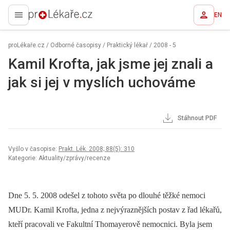
EN
proLékaře.cz
proLékaře.cz
/
Odborné časopisy
/
Praktický lékař
/
2008 - 5
Kamil Krofta, jak jsme jej znali a
jak si jej v myslích uchováme
Stáhnout PDF
Vyšlo v časopise:
Prakt. Lék. 2008; 88(5): 310
Kategorie: Aktuality/zprávy/recenze
Dne 5. 5. 2008 odešel z tohoto světa po dlouhé těžké nemoci
MUDr. Kamil Krofta, jedna z nejvýraznějších postav z řad lékařů,
kteří pracovali ve Fakultní Thomayerově nemocnici. Byla jsem