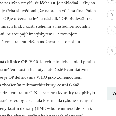
ně zažitých omylů, že léčba OP je nákladná. Léky na
e je třeba si uvědomit, že naprostá většina finančních
s OP je určena na léčbu následků OP, především se
eninách krčku kosti stehenní a následnou sociální
tů. Se stoupajícím výskytem OP, rozvojem
očtem terapeutických možností se komplikuje
tná
definice OP
. V 90. letech minulého století platila
 měření kostní hustoty. Tato čistě kvantitativní
době je OP definována WHO jako „onemocnění
a zhoršením mikroarchitektury kostní tkáně
m rizikem fraktur“. K parametru
kvantity
tak přibyla
V
né osteologie se stala kostní síla („bone strength“)
ěny kostní denzity (BMD –⁠ bone mineral density),