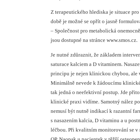
Z terapeutického hlediska je situace pr
době je možné se opřít o jasně formul
–⁠ Společnost pro metabolická onemocněn
jsou dostupné na stránce www.smos.cz.
Je nutné zdůraznit, že základem interve
saturace kalciem a D vitaminem. Nasazen
principu je nejen klinickou chybou, ale
Minimálně nevede k žádoucímu klinickém
tak jedná o neefektivní postup. Jde přit
klinické praxi vidíme. Samotný nález 
nemusí být nutně indikací k razantní fa
s nasazením kalcia, D vitaminu a u pos
léčbou. Při kvalitním monitorování se 
OP. Naopak u pacientek v těžší osteopeni