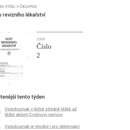
EK VYŠEL V ČASOPISE
y revizního lékařství
2008
Číslo
2
tenější tento týden
Vedolizumab v léčbě středně těžké až
těžké aktivní Crohnovy nemoci
Vedolizumab je vhodný i pro déletrvající