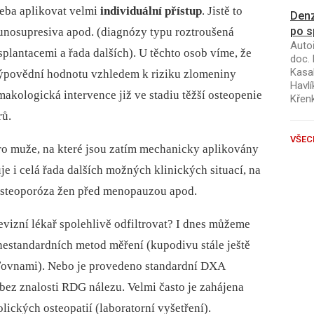
řeba aplikovat velmi
individuální přístup
. Jistě to
Denz
po s
munosupresiva apod. (diagnózy typu roztroušená
Autoř
splantacemi a řada dalších). U těchto osob víme, že
doc. 
Kasal
povědní hodnotu vzhledem k riziku zlomeniny
Havlí
makologická intervence již ve stadiu těžší osteopenie
Křen
rů.
VŠEC
ro muže, na které jsou zatím mechanicky aplikovány
e i celá řada dalších možných klinických situací, na
ř. osteoporóza žen před menopauzou apod.
evizní lékař spolehlivě odfiltrovat? I dnes můžeme
 nestandardních metod měření (kupodivu stále ještě
ťovnami). Nebo je provedeno standardní DXA
 bez znalosti RDG nálezu. Velmi často je zahájena
lických osteopatií (laboratorní vyšetření).