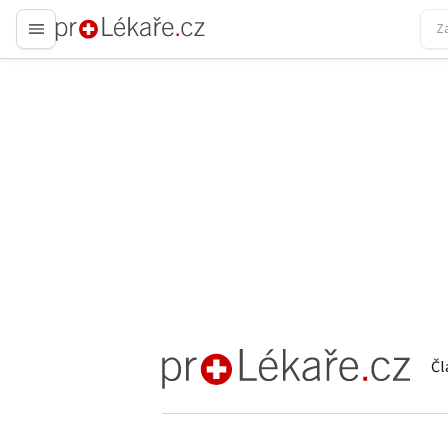
proLékaře.cz
Čl
proLékaře.cz