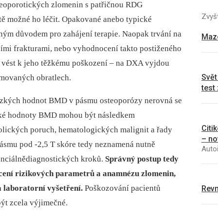
teoporotických zlomenin s patřičnou RDG
Zvyšt
stě možné ho léčit. Opakované anebo typické
dným důvodem pro zahájení terapie. Naopak trvání na
Mazo
ími frakturami, nebo vyhodnocení takto postiženého
 vést k jeho těžkému poškození –⁠ na DXA vyjdou
Svět
movaných obratlech.
test
 nízkých hodnot BMD v pásmu osteoporózy nerovná se
zké hodnoty BMD mohou být následkem
Citi
bolických poruch, hematologických malignit a řady
– no
ásmu pod -2,5 T skóre tedy neznamená nutně
Autoř
renciálnědiagnostických kroků.
Správný postup tedy
ocení rizikových parametrů a anamnézu zlomenin,
 laboratorní vyšetření.
Poškozování pacientů
Revm
ýt zcela výjimečné.