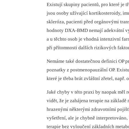
Existují skupiny pacientů, pro které je t
jsou osoby užívající kortikosteroidy, i
skleróza, pacienti před orgánovými tran
hodnoty DXA-BMD nemají adekvátní vý
a u těchto osob je vhodná intenzivní far
při přítomnosti dalších rizikových fakto
Nemáme také dostatečnou definici OP p
poznatky z postmenopauzální OP. Existuj
které je třeba brát zvláštní zřetel, nap
Jaké chyby v této praxi by naopak měl r
vidět, že je zahájena terapie na základě
hrazenými některými zdravotními pojiš
vyšetření, ale je chybně interpretováno,
terapie bez vyloučení základních metabo