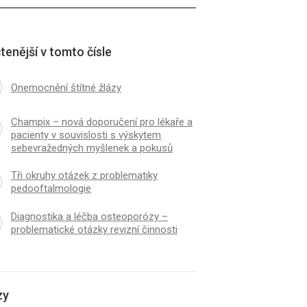
tenější v tomto čísle
Onemocnění štítné žlázy
Champix – nová doporučení pro lékaře a
pacienty v souvislosti s výskytem
sebevražedných myšlenek a pokusů
Tři okruhy otázek z problematiky
pedooftalmologie
Diagnostika a léčba osteoporózy –
problematické otázky revizní činnosti
zy