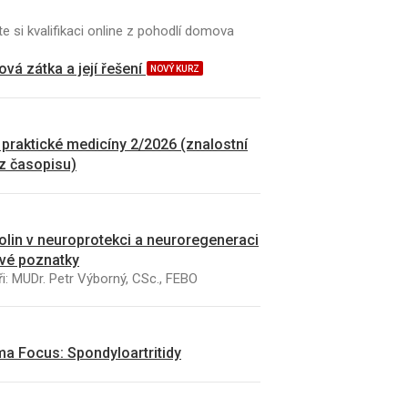
e si kvalifikaci online z pohodlí domova
vá zátka a její řešení
NOVÝ KURZ
 praktické medicíny 2/2026 (znalostní
 z časopisu)
kolin v neuroprotekci a neuroregeneraci
vé poznatky
i: MUDr. Petr Výborný, CSc., FEBO
a Focus: Spondyloartritidy