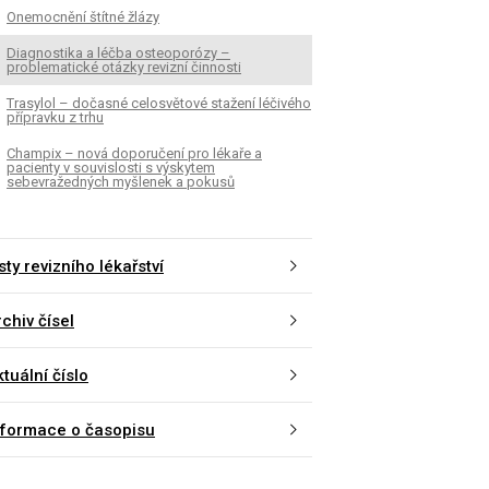
Onemocnění štítné žlázy
Diagnostika a léčba osteoporózy –
problematické otázky revizní činnosti
Trasylol – dočasné celosvětové stažení léčivého
přípravku z trhu
Champix – nová doporučení pro lékaře a
pacienty v souvislosti s výskytem
sebevražedných myšlenek a pokusů
sty revizního lékařství
chiv čísel
tuální číslo
nformace o časopisu