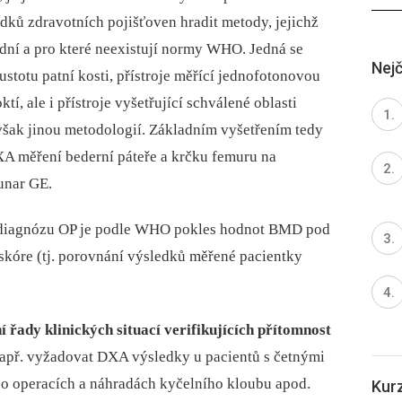
dků zdravotních pojišťoven hradit metody, jejichž
idní a pro které neexistují normy WHO. Jedná se
Nejč
ustotu patní kosti, přístroje měřící jednofotonovou
í, ale i přístroje vyšetřující schválené oblasti
avšak jinou metodologií. Základním vyšetřením tedy
A měření bederní páteře a krčku femuru na
unar GE.
u diagnózu OP je podle WHO pokles hodnot BMD pod
skóre (tj. porovnání výsledků měřené pacientky
 řady klinických situací verifikujících přítomnost
např. vyžadovat DXA výsledky u pacientů s četnými
po operacích a náhradách kyčelního kloubu apod.
Kur