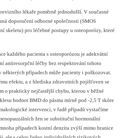
o revizního lékaře poměrně jednodušší. V současné
ovaná doporučení odborné společnosti (SMOS
í skeletu) pro léčebné postupy u osteoporózy, které
nce každého pacienta s osteoporózou je adekvátní
í antiresorpční léčby bez respektování tohoto
 v některých případech může pacienty i poškozovat.
u efektu, a z hlediska zdravotních pojišťoven se
om o prakticky nejčastější chybu, kterou v běžné
poklesu hodnot BMD do pásma mírně pod -2,5 T skóre
rmakologické intervenci, v řadě případů vystačíme
tmenopauzálních žen se substituční hormonální
v mnoha případech kostní denzita zvýší mimo hranice
i, ale s celou řadou individuálních rizikových