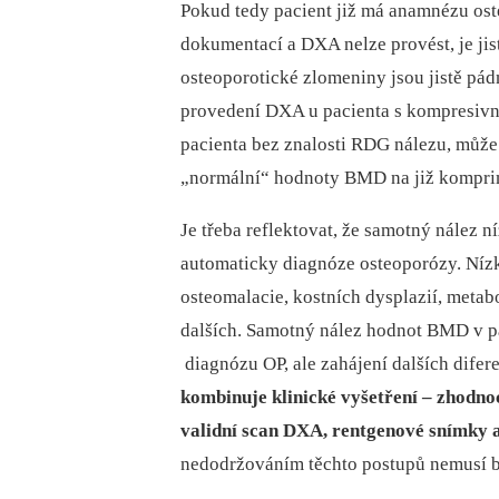
Pokud tedy pacient již má anamnézu os
dokumentací a DXA nelze provést, je ji
osteoporotické zlomeniny jsou jistě pá
provedení DXA u pacienta s kompresivn
pacienta bez znalosti RDG nálezu, může
„normální“ hodnoty BMD na již kompri
Je třeba reflektovat, že samotný nález
automaticky diagnóze osteoporózy. Ní
osteomalacie, kostních dysplazií, meta
dalších. Samotný nález hodnot BMD v p
diagnózu OP, ale zahájení dalších dife
kombinuje klinické vyšetření –⁠ zhodn
validní scan DXA, rentgenové snímky a
nedodržováním těchto postupů nemusí b