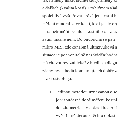
tak i změny mikroarchitektury, změny k
a dalších (kvalita kosti). Problémem vš
spolehlivě vyšetřovat právě jen kostní h
měření mineralizace kostí, kost je ale
parametr měřit rychlost kostního obratu
zatím možné není. Do budoucna se jistě
mikro MRI, zdokonalená ultrazvuková a
situace je pochopitelně nezáviděníhodn
má chovat revizní lékař z hlediska diag
záchytných bodů kombinujících dobře 
praxí osteologa:
Jedinou metodou uznávanou a sc
je v současné době měření kostn
denzitometrie –⁠ v oblasti beder
vyšetřit některou z těchto oblastí