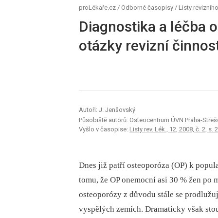
proLékaře.cz
/
Odborné časopisy
/
Listy revizního
Diagnostika a léčba 
otázky revizní činnost
Autoři: J. Jenšovský
Působiště autorů: Osteocentrum ÚVN Praha-Střeš
Vyšlo v časopise:
Listy rev. Lék., 12, 2008, č. 2, s. 
Dnes již patří osteoporóza (OP) k popul
tomu, že OP onemocní asi 30 % žen po
osteoporózy z důvodu stále se prodlužu
vyspělých zemích. Dramaticky však sto