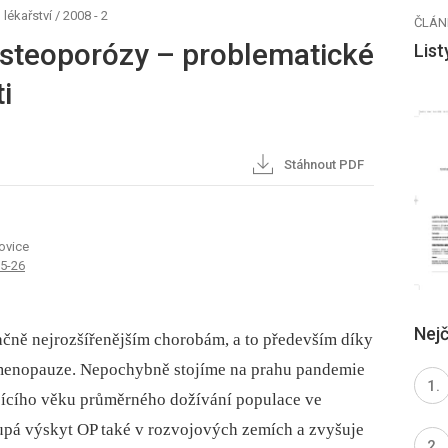
 lékařství
/
2008 - 2
ČLÁN
osteoporózy – problematické
List
i
Stáhnout PDF
ovice
25-26
Nejč
ačně nejrozšířenějším chorobám, a to především díky
 menopauze. Nepochybně stojíme na prahu pandemie
jícího věku průměrného dožívání populace ve
upá výskyt OP také v rozvojových zemích a zvyšuje