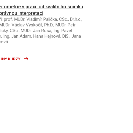
itometrie v praxi: od kvalitního snímku
právnou interpretaci
i: prof. MUDr. Vladimír Palička, CSc., Dr.h.c.,
MUDr. Václav Vyskočil, Ph.D., MUDr. Petr
ický, CSc., MUDr. Jan Rosa, Ing. Pavel
k, Ing. Jan Adam, Hana Hejnová, DiS., Jana
ková
HNY KURZY