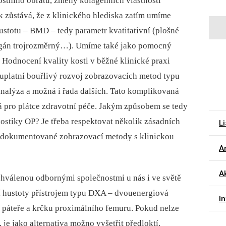
ostního obratu, změny kolagenních vlastností
ak zůstává, že z klinického hlediska zatím umíme
ustotu –⁠ BMD –⁠ tedy parametr kvatitativní (plošné
 orgán trojrozměrný…). Umíme také jako pomocný
. Hodnocení kvality kosti v běžné klinické praxi
 uplatní bouřlivý rozvoj zobrazovacích metod typu
nalýza a možná i řada dalších. Tato komplikovaná
á pro plátce zdravotní péče. Jakým způsobem se tedy
nostiky OP? Je třeba respektovat několik zásadních
Li
zdokumentované zobrazovací metody s klinickou
Ar
Ak
hválenou odbornými společnostmi u nás i ve světě
í hustoty přístrojem typu DXA –⁠ dvouenergiová
I
ní páteře a krčku proximálního femuru. Pokud nelze
, je jako alternativa možno vyšetřit předloktí.