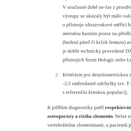
V současné době ne-lze z prostře
výstupy se ukázaly být málo val
o přístroje ultrazvukové měřící h
metodou hustotu pouze na předlokt
(bedení páteř či krček femuru) 
je dobře technicky provedené DX
přístrojích firem Hologic nebo L
Kritériem pro denzitometricko
-2,5 směrodatné odchylky tzv. T 
s referenční ženskou populací).
K pilířům diagnostiky patří
respektování
osteoporózy a riziko zlomenin
. Nelze 
vertebrálními zlomeninami, u pacientů 