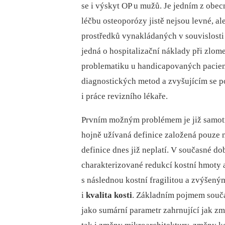
se i výskyt OP u mužů. Je jedním z obec
léčbu osteoporózy jistě nejsou levné, al
prostředků vynakládaných v souvislosti 
jedná o hospitalizační náklady při zlom
problematiku u handicapovaných pacien
diagnostických metod a zvyšujícím se p
i práce revizního lékaře.
Prvním možným problémem je již samo
hojně užívaná definice založená pouze na
definice dnes již neplatí. V současné 
charakterizované redukcí kostní hmoty 
s následnou kostní fragilitou a zvýšený
i
kvalita kosti
. Základním pojmem součas
jako sumární parametr zahrnující jak zm