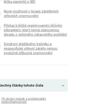
léčbu pacientů s IBD
Nové možnosti v terapii zánětlivých
střevních onemocnění
Přístup k léčbě registrovaným léčivým
přípravkem, který nemá stanovenou
úhradu z veřejného zdravotního pojištění
Syndrom dráždivého tračníku a
nespecifické střevní záněty nejsou
evolučně příbuzná onemocnění
šechny články tohoto čísla
Tři okruhy otázek z problematiky
pedooftalmologie